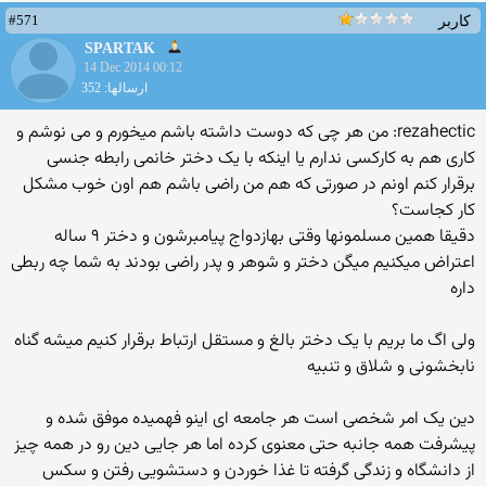
#571
کاربر
SPARTAK
14 Dec 2014 00:12
ارسالها: 352
rezahectic: من هر چی که دوست داشته باشم میخورم و می نوشم و
کاری هم به کارکسی ندارم یا اینکه با یک دختر خانمی رابطه جنسی
برقرار کنم اونم در صورتی که هم من راضی باشم هم اون خوب مشکل
کار کجاست؟
دقیقا همین مسلمونها وقتی بهازدواج پیامبرشون و دختر ۹ ساله
اعتراض میکنیم میگن دختر و شوهر و پدر راضی بودند به شما چه ربطی
داره
ولی اگ ما بریم با یک دختر بالغ و مستقل ارتباط برقرار کنیم میشه گناه
نابخشونی و شلاق و تنبیه
دین یک امر شخصی است هر جامعه ای اینو فهمیده موفق شده و
پیشرفت همه جانبه حتی معنوی کرده اما هر جایی دین رو در همه چیز
از دانشگاه و زندگی گرفته تا غذا خوردن و دستشویی رفتن و سکس