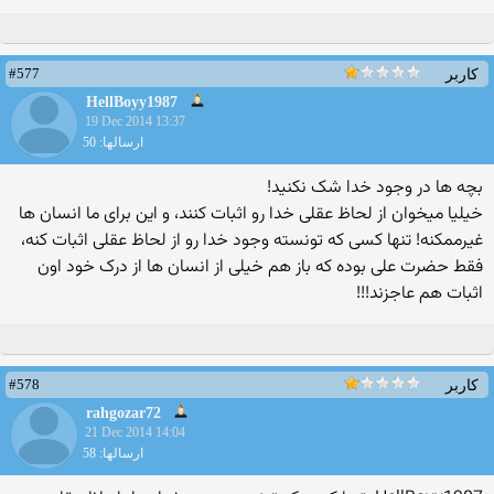
#577
کاربر
HellBoyy1987
19 Dec 2014 13:37
ارسالها: 50
بچه ها در وجود خدا شک نکنید!
خیلیا میخوان از لحاظ عقلی خدا رو اثبات کنند، و این برای ما انسان ها
غیرممکنه! تنها کسی که تونسته وجود خدا رو از لحاظ عقلی اثبات کنه،
فقط حضرت علی بوده که باز هم خیلی از انسان ها از درک خود اون
اثبات هم عاجزند!!!
#578
کاربر
rahgozar72
21 Dec 2014 14:04
ارسالها: 58