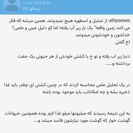
14 Dec 2014 09:14
ارسالها: 352
ellipseses: از تمثیل و اسطوره هیچ نمیدونند، همین میشه که فکر
می کنند زمین واقعا" یک بار زیر آب رفته؛ اما کو دلیل عینی و علمی؟
خداشون و خودشونن میدونند.
اخ گفتی
دنیا زیر اب رفته و نو ح با کشتی خودش از هر حیونی یک جفت
برداشته و......
در یک تحلیل علمی محاسبه کردند که در چنین کشتی ای چقدر باید غذا
ذخیره بشه و چه امکاناتب باید موجود بوده باشه
به این نتیجه رسیدند که میلیونها میلو غذا لازم بوده همچنین خیوانات
گوشت خوار که گوشت مورد نیازشون فاسد میشد و....