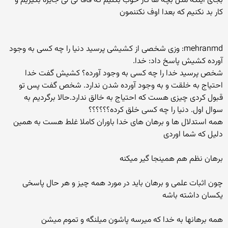
بجای اینکه مثل بچه ها کار خوب بکنیم که قاقا لی لی جایزه بگیریم و
کار بد نکنیم که بعدا اوف نکننمون
mehranmd: وزی شخصی از کشیشی پرسید دنیا را چه کسی به وجود
آورده کشیش پاسخ داد: خدا.
شخص پرسید خدا را چه کسی به وجود آورده؟ کشیش گفت خدا
احتیاج به خلقت و به وجود آورده شدن ندارد. شخص گفت پس تو
قبول کردی چیزی هست که احتیاج به خالق ندارد.حالا برگردیم به
سوال اول. دنیا را چه کسی خلق کرده؟؟؟؟؟؟
همه استدلال ها و برهان های خدا باوران کاملا غلط هست به همین
دلیل که شما اوردی
برهان نظم هم همینجا گیر میکنه
چون اثبات علمی و برهان باید در مورد همه چیز و هر حال پاسخی
یکسان داشته باشه
همه برهانها به خدا که میرسه پاشون میلنگه و تموم میشن