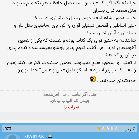
جزاینکه بگم اگر یک عرب توانست مثل حافظ شعر بگه منم میتونم
مثل محمد قران بسرای
خب، همون شاهنامه فردوسی مثال دقیق تری هست!
حتی اساطیر و قصص تمثیلی قرآن به گرد پای اساطیری مثل دارا و
سیاوش و آرش نمی رسند!
شاهنامه به حدی فرای یک کتاب بوده و هست که یکی از همین
آخوندهای کوردل می گفت کدوم پدری بچشو نمیشناسه و کدوم پدری
بچش رو کشته؟!
از تمثیل و اسطوره هیچ نمیدونند، همین میشه که فکر می کنند زمین
واقعا" یک بار زیر آب رفته؛ اما کو دلیل عینی و علمی؟ خداشون و
خودشونن میدونند...
حتی اگر نباشی، می آفرینمت!
چونان که التهاب بیابان،
سراب را...
#575
کاربر
SPARTAK