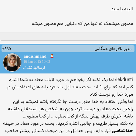
البته با سند
ممنون میشمک نه تنها من که دنیایی هم ممنون میشه
#580
مدیر تالارهای همگانی
andishmand
16 Jan 2015 16:03
ارسالها: 24522
iekdusti: اما یک نکته اگر بخواهم در مورد اثبات معاد به شما اشاره
کنم اینه که برای اثبات بحث معاد اول باید فرد پایه های اعتقادیش در
مورد خدا رو درست کنه.
اما وقتی اعتقاد به خدا هنوز درست جا نگرفته باشه نمیشه به این
راحتی بحث معاد رو درست کرد، چون یه شخص هر استدلالی داشته
باشه آخرش طرف بهش میگه از کجا معلوم... از کجا معلوم...
به نکته بسیار ظریف و جالبی اشاره کردید . بحث در مورد معاد در حیطه
خداشناسی
قرار داره ، پس حداقل در این مبحث کسانی بیشتر صاحب