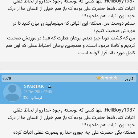
HellBoyy1987: تنها کسی که تونسته وجود خدا رو از لحاظ عقلی
اثبات کنه، فقط حضرت علی بوده که باز هم خیلی از انسان ها از درک
خود اون اثبات هم عاجزند!!!
سلام دوست من. ممکنه این اثباتی که میفرمایید رو بیان کنید تا در
موردش صحبت کنیم؟
من که گشتم دوتا چیز دیدم. برهان فطرت که قبلا در موردش صحبت
کردیم و کاملا مردود است. و همچنین برهان احتیاط عقلی که اون هم
کامل مورد نقد قرار گرفته است
#579
کاربر
SPARTAK
23 Dec 2014 02:40
ارسالها: 352
HellBoyy1987: تنها کسی که تونسته وجود خدا رو از لحاظ عقلی
اثبات کنه، فقط حضرت علی بوده که باز هم خیلی از انسان ها از درک
خود اون اثبات هم عاجزند!!!
ممکنه بگی حضرت علی چه جوری خدا رو بصورت عقلی اتبات کرده