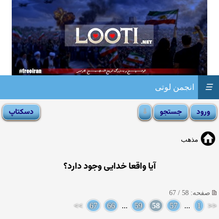
☰
انجمن لوتی
مذهب
آيا واقعا خدايى وجود دارد؟
صفحه: 58 / 67
>>
67
66
...
59
58
57
...
1
<<