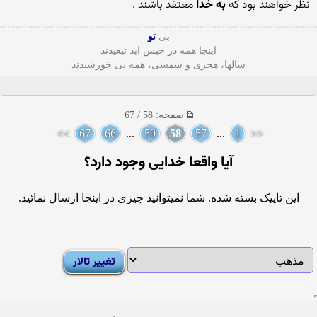
نظر خواهند بود که
به خدا
معتقد باشند .
بی
تو
اینجا همه در حبس ابد تبعیدند
سالها، هجری و شمسی، همه بی خورشیدند
صفحه: 58 / 67
>>
67
66
...
59
58
57
...
1
<<
آيا واقعا خدايى وجود دارد؟
این تاپیک بسته شده. شما نمیتوانید چیزی در اینجا ارسال نمائید.