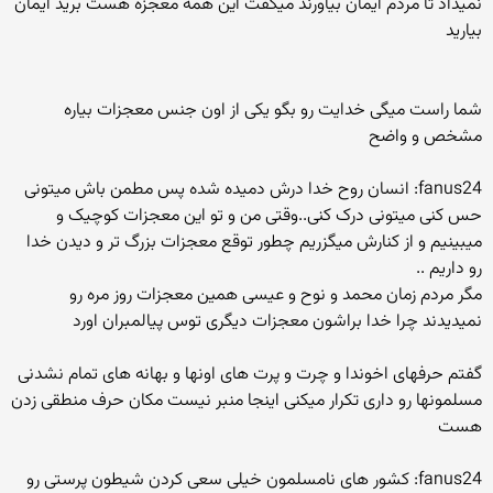
نمیداد تا مردم ایمان بیاورند میگفت این همه معجزه هست برید ایمان
بیارید
شما راست میگی خدایت رو بگو یکی از اون جنس معجزات بیاره
مشخص و واضح
fanus24: انسان روح خدا درش دمیده شده پس مطمن باش میتونی
حس کنی میتونی درک کنی..وقتی من و تو این معجزات کوچیک و
میبینیم و از کنارش میگزریم چطور توقع معجزات بزرگ تر و دیدن خدا
رو داریم ..
مگر مردم زمان محمد و نوح و عیسی همین معجزات روز مره رو
نمیدیدند چرا خدا براشون معجزات دیگری توس پیالمبران اورد
گفتم حرفهای اخوندا و چرت و پرت های اونها و بهانه های تمام نشدنی
مسلمونها رو داری تکرار میکنی اینجا منبر نیست مکان حرف منطقی زدن
هست
fanus24: کشور های نامسلمون خیلی سعی کردن شیطون پرستی رو