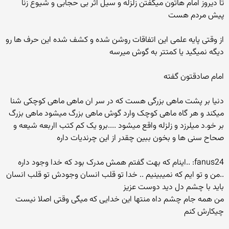
تا دیروز امام هاتون میگفتن زلزله و سیل اثر بی حجابی و شیوع زنا
پیش مردم هست
از وقتی پایه علمی این اتفاقات روشن شده و کشف شده این حرف ها رو
دیگه نمیگید یا کمتتر به گوش میرسه
امام صادقتون گفته
دنیا بر پشت ماهی بزرگی هست که در سر ان ماهی ماهی کوچکی شنا
میکند و هر گاه ماهی کوچک وارد گوش ماهی بزرگ میشود ماهی بزرگ
بر خو.د میلرزد و زلزله واقع میشود ....برو یک کم کتب ااربعه شیعه و
صحاح سنی ها و بخون ببین چقدر از این چرندیات داره
fanus24: ..اینام که بهت گفتم همش مدرک بود که خدا وجود داره
..من و تو ایم که نمیبینیم .. خدا تو قلب انسان وجودش تو قلب انسان
باید با چشم دل دید دوست عزیز
من همه جام چشم داه منتها این خدایی که میگی وقتی اصلا نیست
چیکارش کنم