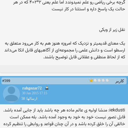
گرچه برخی ریاضی رو علم نمیدوندد اما علم یعنی ۲*۲=۴ که در هر
حالت یک پاسخ داره و استثنا در کار نیست
نقل زیر از ویکی
یک معنای قدیمیتر و نزدیک که امروزه هنوز هم به کار می‌رود متعلق به
ارسطو است و دانش علمی را مجموعه‌ای از آگاهیهای قابل اتکا می‌داند
که از لحاظ منطقی و عقلانی قابل توضیح باشند.
#599
کاربر
rahgozar72
30 Jan 2015 17:15
ارسالها: 58
iekdusti: منشا اولیه ی عالم ماده هر چه باشد باید از جایی آمده باشد.
قابل تصور نیست خود به خود به وجود آمده باشد. بله ممکن است
خالقی آن را خلق کرده باشد و در آن چنان قواعد و روابطی را تنظیم کرده