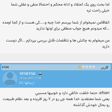
اما بحث روی یک اعتقاد و ادله محکم و احتمالا منقی و عقلی شما
خیلی راحت تره
اتفاقامن نمیخوام از شما بپرسم خدا چیه و.....کی هست و از کجا اومده
...که میدونم هیچ جواب منطقی برای اونها ندارید
من میخوام به چالش ها و تناقضات قابل بررسی بپردازم ...اگر دوست
دارید
#596
کاربر
SPARTAK
24 Jan 2015 17:03
ارسالها: 352
afsan: حتما خلقت خالقي دارد و خوبيها مسببي
یعنی شما معتقدید خدا همه چی رو در ۷ روز افریده و بعد نظام طبیعت
رو بحال خودش گذاشته