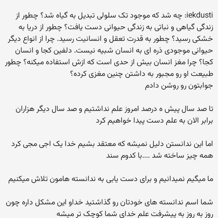
iekdusti: چه شد که موجود تک سلولی تبدیل به گیاه شد؟ چطور از
زندگی گیاهی و نباتی به زندگی حیوانی دست یافت؟ چطور از دریا به
خشکی رسید؟ چطور به قدرت تعقل و انسانیت رسید. چرا از انواع دیگر
حیوانی موجودی ذره ای به انسان شبیه نیست. دلفین کجا و انسان
کجا؟ چرا مغز انسان بیش از حدی است که ازش استفاده میکنه؟ چطور
طبیعت او رو مجبور به داشتن چنین مغزی کرده؟
جوابتون رو روشن دادم
تا صد سال پیش ه درصد امروز علم نداشتیم و صد سال دیگر هزاران
برابر الان به علم دست پیدا خواهیم کرد
اما این ندانستن دلیل نمیشه که معتقد بشیم خدا یک اجی مجی کرد
همه چیز ساخته شد ....با کدوم سند
ما میگیم نمیدانیم و برای دست یابی به ندانسته هامون تلاش میکنیم
شما اسم ندانسته های خودتان رو گذاشتید خداو این مشکل داره چون
روز به روز به پیشرفت علم خدای شما کوچک تر میشه