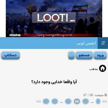
☰
انجمن لوتی
مذهب
آيا واقعا خدايى وجود دارد؟
صفحه: 60 / 67
>>
67
66
...
61
60
59
...
1
<<