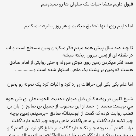
قبول داریم منشا حیات تک سلولی ها رو نمیدونیم
اما داریم روی اینها تحقیق میکنیم و هر روز پیشرفت میکنیم
تا چند صد سال پیش همه مردم فکر میکردن زمین مسطح است و اب
در نقطه ای از زمین بیرون ریخته میشه
همه فکر میکردن زمین روی دوش هروله و حتی روایتی از امام صادق
هست که زمین بر پشت یک ماهی استوار شده است و...............
اما علم یکی یکی این خرافات رو رد کرد و اثبات کرد یک نمونه رو بخون
شيخ كليني در روضه كافي ذيل عنوان «حديث الحوت علي اي شي هو»
مي نويسد: محمد از احمد از ابن محبوب از جميل بن صالح از ابان بن
تغلب روايت كرده كه گغت از ابوعبدالله صادق –پرسيدم: زمين برچه
چيز تكيه دارد؟گفت بر ماهي!گفتم ماهي برچه چيز تكيه دارد؟گفت :
برآب گفتم آب برچه چيز تكيه دارد؟ گفت بر شاخ گاو نرم تن!گفتم گاو
بر چه چيزي تكيه دارد؟گفت بر خاك نمناك!گفتم: خاك نمناك بر چه