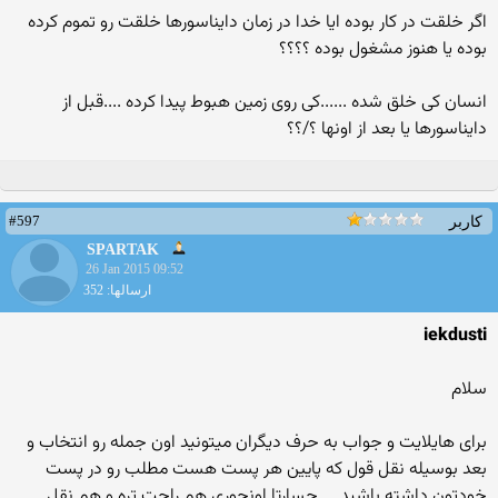
اگر خلقت در کار بوده ایا خدا در زمان دایناسورها خلقت رو تموم کرده
بوده یا هنوز مشغول بوده ؟؟؟؟
انسان کی خلق شده ......کی روی زمین هبوط پیدا کرده ....قبل از
دایناسورها یا بعد از اونها ؟/؟؟
#597
کاربر
SPARTAK
26 Jan 2015 09:52
ارسالها: 352
iekdusti
سلام
برای هایلایت و جواب به حرف دیگران میتونید اون جمله رو انتخاب و
بعد بوسیله نقل قول که پایین هر پست هست مطلب رو در پست
خودتون داشته باشید ....جسارتا اونجوری هم راحت تره و هم نقل