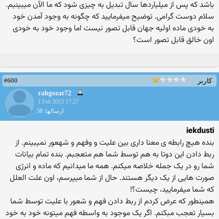
باشد که پس از میلیاردها سال تبدیل به چیزی شود که ما الآن میبینیم.
سلام دوست گرامی. توضیح میفرمایید که چگونه به وجود آمدن خود
به خودی ماده اولیه جهان قابل تصور نیست اما وجود خود به خودی
اون خالق قابل تصور است؟
#600
کاربر
rahgozar72
1 Feb 2015 17:27
ارسالها: 58
iekdusti
بنده هیچ رابطه ی معنا داری بین علیت و وفهم و شهعور نمیبینم. از
ربط دادن این دوتا به هم توسط شما هم متعجبم. بنده تمام بیانات
شما رو در یک جمله خلاصه میکنم. همه ما میدانیم که ماده و انرژی
صورت هایی از یک دیگر هستند. حال از شما میپرسم، اون علت العلل
که شما میفرمایید، چیست؟!
همینطور که عرض کردم از ربط دادن فهم و شعور با علیت توسط شما
بسیار تعجب مبکنم. اگر یک موجود به واسطه فهم میتونه خود به خود