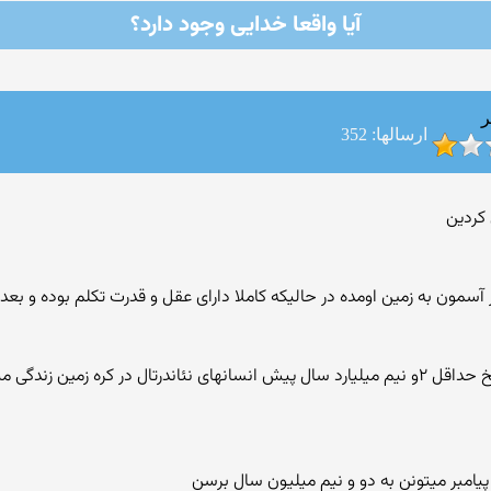
آيا واقعا خدايى وجود دارد؟
ر
ارسالها: 352
یک لحظه کافیه فکر کنی در اینکه اکروزه اثبات شدهخ حداقل ۲و نیم میلیارد سال پیش انسانهای نئان