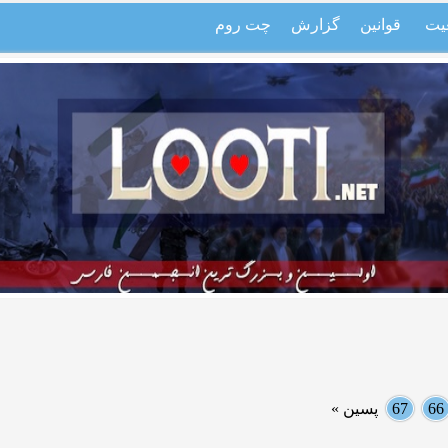
یت
قوانین
گزارش
چت روم
66
67
پسین »