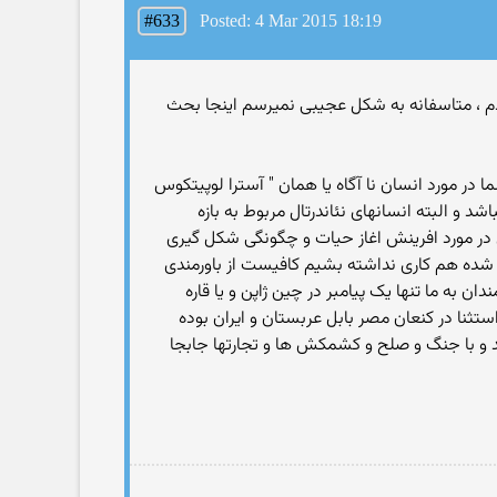
#633
Posted: 4 Mar 2015 18:19
کردم ، متاسفانه به شکل عجیبی نمیرسم اینجا بحث
ه نئاندر تالها قدمت ۲.۵ میلیارد سالی ندارند اما گفته شما در مورد انسان نا آگاه یا همان " آسترا لوپیتکوس
 قدیمی ترین انسان یافت شده مربووط به ۴ میلیونن سال پیش میباشد و البته انسانهای نئاندرتال مربوط به بازه
ی مقدس در مورد افرینش اغاز حیات و چگونگی شکل گیری
 شده هم کاری نداشته بشیم کافیست از باورمندی
نکه لظفن باورمندان به ما تنها یک پیامبر در چین ژاپن و یا قاره
 است که ۱۲۴ هزار پیغمبر در حدود فقط ۳۰-۴۰ اسم از انها به جا مانده و تمام این ۳۰-۴۰ تا بدون استثنا در کنعان مصر بابل عربستان و ایران بوده
ند و با جنگ و صلح و کشمکش ها و تجارتها جابجا