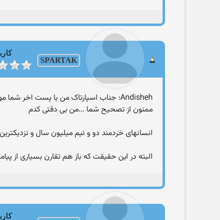
کارب
SPARTAK
Andisheh: جناب اسپارتاک من با پست اخر شما موافق هستم البته با این تفاوت که نئاندر تالها قدمت ۲.۵ میلیارد سالی ندارن
ممنون از تصحیح شما ...من بی دقتی کدم
انسانهای خردمند دو و نیم میلیون سال و نزدیکترین گونه انسان به ما 
البته در این حقیقت که باز هم تقارن بسیاری از پی
کارب