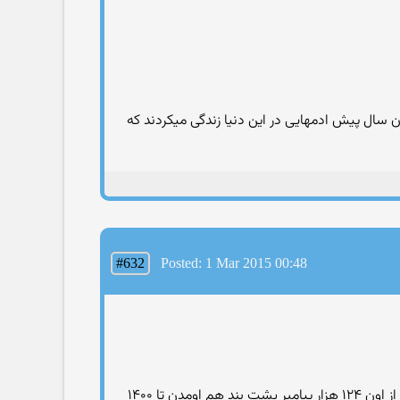
 کاملا دارای قدرت تفکر و استدلال و دارای زبان و قدرت تکلم اما امروزه میدونیم ۲و نیم میلیون سال پیش ادمهایی در این دنیا زندگی میکردند که
#632
Posted: 1 Mar 2015 00:48
خدا ی شما مدعی است او.لین انسان ادم بوده که از آسمون به زمین اومده در حالیکه کاملا دارای عقل و قدرت تکلم بوده و بعد از اون ۱۲۴ هزار پیامبر پشت بند هم اومدن تا ۱۴۰۰