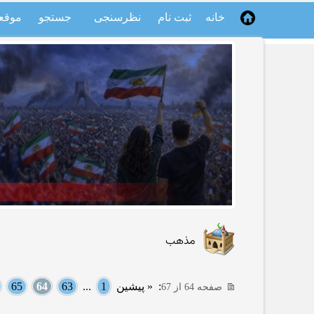
خانه
ثبت نام
نظرسنجی
جستجو
موقع
مذهب
:
« پیشین
1
...
63
64
65
صفحه 64 از 67