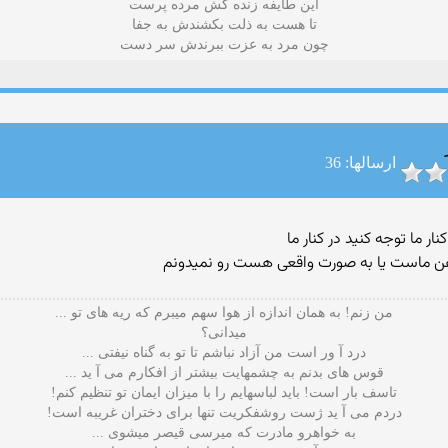
این طایفه زنده کش مرده پرست
تا هست به ذلت بکشندش به جفا
چون مرد به عزت ببرندش سر دست
ارسالها: 36
 ما توجه کنید در کنار ما
 ذهن ماست یا به صورت واقعی هست رو نمیدونم
من زنم! به همان اندازه از هوا سهم میبرم که ریه های تو ...
میدانی؟
درد آ ور است من آزاد نباشم تا تو به گناه نیفتی ...
قوس های بدنم به چشمهایت بیشتر از افکارم می آ ید ...
تاسف بار است! باید لباسهایم را با میزان ایمان تو تنظیم کنم!
دردم می آ ید ژست روشفکریت تنها برای دختران غریبه است!
به خواهرو مادرت که میرسی قیصر میشوی ...