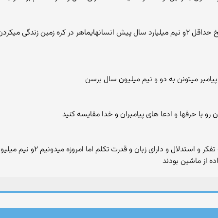
یک لحظه کافیه فکر کنی در اینکه اکروزه اثبات شدهخ حداقل ۲و نیم میلیارد سال پیش انسانهایماه
رو با حرفها و ادعا های پیامبران و خدا مقایسه کنید
خدایی که میگه یکهو ادم رو افریده
ده از ماشین بودند