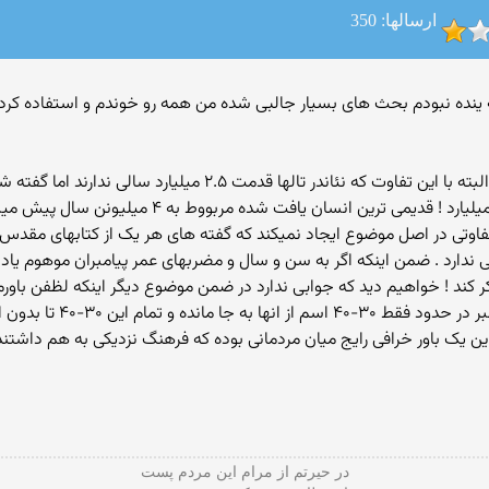
ارسالها: 350
نی که ینده نبودم بحث های بسیار جالبی شده من همه رو خوندم و استفاده 
جناب اسپارتاک من با پست اخر شما موافق هستم البته با این تفاوت ک
" درست میبشاد البته در ۲.۵ میلیون سال پیش نه میلیارد !
 میباشند ! اما تفاوتی در اصل موضوع ایجاد نمیکند که گفته های هر یک از کتابها
دارد . ضمن اینکه اگر به سن و سال و مضربهای عمر پیامبران موهوم یاد
۱ هزار پیامبر تنها و تنها نام ۱۰۰ نفر را ذکر کند ! خواهیم دید که جوابی ندارد در ضمن موضوع دیگر ای
امریکا نشان بدهند !! چگونه
این یک باور خرافی رایج میان مردمانی بوده که فرهنگ نزدیکی به هم داشت
در حیرتم از مرام این مردم پست