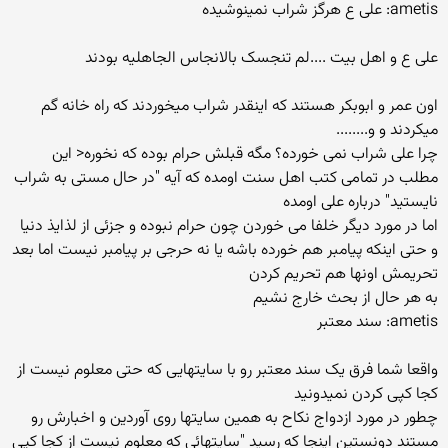
ametis: علی ع هرگز شراب نمینوشیده
علی ع و اهل بیت ....لم تنجسک بالانجاس الجاهلیه بودند
اون عمر و ابوبکر هستند که اینقدر شراب میخوردند که راه خانه گم
میکردند و و........
چرا علی شراب نمی خورده؟ مگه قبلش حرام بوده که نخوره< این
مطلب در تمامی کتب اهل سنت اومده که آیه "در حال مستی به شراب
نایستید" درباره علی اومده
اما در مورد دیگر خلفا می خوردن چون حرام نبوده و جزئی از لذایذ دنیا
و حتی اینکه پیامبر هم خورده باشه یا نه حرجی بر پیامبر نیست اما بعد
تحریمش اونها هم تحریم کردن
به هر حال از بحث خارج نشیم
ametis: سند معتبر
واقعا شما فرق یک سند معتبر رو با سایتهایی که حتی معلوم نیست از
کجا کپی کردن نمیدونید
چطور در مورد ازدواج نکاح به همین سایتها روی آوردین و اخبارش رو
مستند دونستین اینجا که رسید "سایتهائی که معلوم نیست از کجا کپی