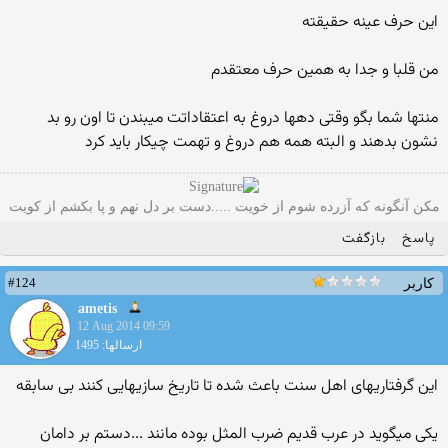
این حرف عینه حقیقته
من قلبا و جدا به همین حرف معتقدم
منتها شما بگو وقتی دهها دروغ به اعتقاداتت میبندن تا اون رو بد
نشون بدهند و البته همه هم دروغ و تهمت چیکار باید کرد
مکن آنگونه که آزرده شوم از خویت .....دست بر دل نهم و پا بکشم از کویت
پاسخ
بازگفت
#124
کاربر
ametis
12 Aug 2014 09:59
ارسالها: 1495
این گرفتاریهای اهل سنت باعث شده تا تاریخ سازیهایی کنند بی سابقه
یکی میگوید در عرب قدیم ضرب المثل بوده مانند ...دستم بر دامان