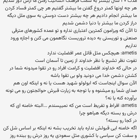
مدت ۳۰ سال بیشتر به سمت فرهنگ انسانیت رفتن ما ازش دور شدیم
هر چه اونها کمتر دروغ گفتن ما بیشتر گفتیم هر چی کمتر فساد کردن
ما بیشتر انجام دادیم هر چه بیشتر دست دوستی به سوی ملل دیگه
دراز کردن ما بیشتر با دنیا دشمن شدیم
تا الآن که ویزامون کمترین اعتباری نداره و تو عمده کشورهای مترقی
صنعتی و توریستی به دیده تروریست نگاهمون می کنن و اجازه ورود
نداریم
ametis: هیچکس مثل قاتل عمر افضلیت ندارد
تفوت نظر تشیع با نظر خداوند از زمین تا آسمان است
در حالی که خداوند افضلیت و کرامت افراد رو در تقوا میدونه شما در
کشتن دشمن خدا می دونید ولو بی تقوا باشه
الآن سوال اینجاست که ابولولو شهید هست یا نه و اینکه اون هم
صدای شما رو میشنوه و با توجه به زیارت قبرش حوائجتون رو می تونه
برآورده کنه یا نه؟
ametis: افراط و تفریط است من که نمیپسندم ...البته خامنه ای که
درش رو بسته دیگه هیاهو چرا
در کجا رو بسته؟
اگه خامنه ایی قبولش نداره باید تخریب بشه نه اینکه بر اساس شل کن
و سفت کن سیاسی با کشوری مثل سعودی یه روز درش رو ببنده روز