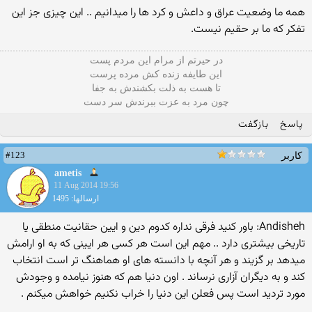
همه ما وضعیت عراق و داعش و کرد ها را میدانیم .. این چیزی جز این
تفکر که ما بر حقیم نیست.
در حیرتم از مرام این مردم پست
این طایفه زنده کش مرده پرست
تا هست به ذلت بکشندش به جفا
چون مرد به عزت ببرندش سر دست
پاسخ
بازگفت
#123
کاربر
ametis
11 Aug 2014 19:56
ارسالها: 1495
Andisheh: باور کنید فرقی نداره کدوم دین و ایین حقانیت منطقی یا
تاریخی بیشتری دارد .. مهم این است هر کسی هر ایینی که به او ارامش
میدهد بر گزیند و هر آنچه با دانسته های او هماهنگ تر است انتخاب
کند و به دیگران آزاری نرساند . اون دنیا هم که هنوز نیامده و وجودش
مورد تردید است پس فعلن این دنیا را خراب نکنیم خواهش میکنم .