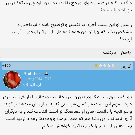
دیگه باز کنه در ضمن فتوای مرجع تقلیدت در این باره چی میگه؟ درش
باز باشه یا بسته؟
راستی تو این پست آخری به تفسیر و توضیح نامه ۶ نپرداختی و
مشخص نشد که چرا تو اون همه نامه علی این یکی اینجور از آب در
اومده؟
پاسخ
بازگفت
#122
کاربر
Andisheh
11 Aug 2014 17:23
ارسالها: 350
باور کنید فرقی نداره کدوم دین و ایین حقانیت منطقی یا تاریخی بیشتری
دارد .. مهم این است هر کسی هر ایینی که به او ارامش میدهد بر گزیند
و هر آنچه با دانسته های او هماهنگ تر است انتخاب کند و به دیگران
آزاری نرساند . اون دنیا هم که هنوز نیامده و وجودش مورد تردید است
پس فعلن این دنیا را خراب نکنیم خواهش میکنم .