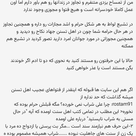
من از تمساح یزدی متنفرم و تجاوز در زندانها رو هم باور دارم اما اون
عمل کاملا خودسرانه است و هیچ فتوا و مجوزی وجود ندارد
در تشیع لواط به هر شکل حرام و اشد مجازات رو داره و همچنین تجاوز
در هر حال حرامه شما چون در اهل تسنن جهاد نکاح رو دیدید و
همچنین مجوزاتی در مورد جوانان امرد دارید تصور کردید در تشیع هم
ممکنه
حالا یا این حرفتون رو مستند کنید به نحوی که دو تا ادم اگر خوندند
بگن مستند است یا عذر خواهی کنید
اگر هم این سایت ها قبوله که اینقدر از فتواهای عجیب اهل تسنن
میشه گذاشت که حد نداره از
rostam91: چرا علی شراب نمی خورده؟ مگه قبلش حرام بوده که
نخوره< این مطلب در تمامی کتب اهل سنت اومده که آیه "در حال
مستی به شراب نایستید" درباره علی اومده
۲-این حرف هم نیازمند سند است ...مگر بت پرستی یا ازدواج ده مرد با
یک زن از سنت های جاهلیت نبوده .......شراب همیشه مضموم بوده ه