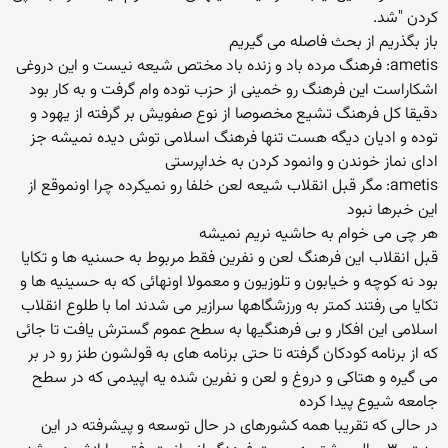
کردن "شد.
باز بگذریم از بحث فاصله می گیریم
ametis: فرهنگ مرده باد و زنده باد مختص شیعه نیست و این دروغی
اشکاراست این فرهنگ رو خمینی از حزب توده وام گرفت و به کار بود
دقیقا کل فرهنگ تشیع مخصوصا از نوع صفویش بر گرفته از یهود و
توده و ادیان دیگه هست تنها فرهنگ اسلامی توش دیده نمیشه جز
ادای نماز خوندن و وانمود کردن به خداپرستی
ametis: مگر قبل انقلاب شیعه لعن خلفا رو نمیکرده چرا اونموقع از
این خبرها نبود
هر چی می خوام به حاشیه نریم نمیشه
قبل انقلاب این فرهنگ لعن و نفرین فقط مربوط به حسنیه ها و تکایا
بود نه کوچه و خیابون و تلوزیون و معمولا اونهائی که به حسینیه ها و
تکایا می رفتند کمتر به ورزشگاهها سرازیر می شدند اما با طلوع انقلاب
اسلامی این افکار و بی فرهنگیها به سطح عموم گسترش یافت تا جائی
که از برنامه کودکان گرفته تا حتی برنامه های به قولشون طنز رو در بر
می گیره و هتاکی و دروغ و لعن و نفرین شده یه اپیدمی که در سطح
جامعه شیوع پیدا کرده
در حالی که تقریبا همه کشورهای در حال توسعه و پیشرفته در این