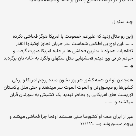
با دنیا را در فرهنگ تشیع و لعن بر خلفا و عایشه میدانید
چند سئوال
ژاپن رو مثال زدید که علیرغم خصومت با امریکا هرگز فحاشی نکرده
........این اوج بی اطلاعی شماست ..در جریان تجاوز اوکیناوا انقدر
تظاهرات همراه با بدترین فحاشی ها بر علیه امریکا صورت گرفت و
خودم در تی وی دیدم فحشهایی مثل سگهای ولگرد به خانه تان برگردید
و.......
همچنین تو این همه کشور هر روز نشون میده پرچم امریکا و برخی
کشورها رو میسوزونن و الموت الموت سر میدهند و حتی مثل پاکستان
توریست های امریکایی رو بخاطر تهدید یک کشیش به سوزندن قران
میکشند و........
غیر از ایران همه او کشورها سنی هستند اونجا چرا فحاشی میکنند و
پرچم میسوزونند و.....؟؟؟؟؟؟