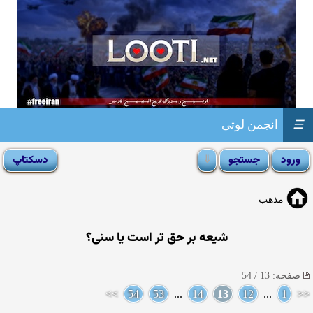
☰
انجمن لوتی
مذهب
شیعه بر حق تر است یا سنی؟
صفحه: 13 / 54
>>
54
53
...
14
13
12
...
1
<<