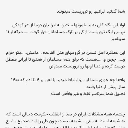
شما گفتید ایرانیها رو تروریست میدونند
اولا این نگاه کلی به مسلمونها ست و نه ایرانیان دوما از هر کودکی
بپرسی انگ تروریست از کی بر تارک مسلمانان قرار گرفت .....میگه از ۱۱
سپتامبر
این عملکرد اهل تسنن در گروههای مثل القاعده ...داعش.....بکو حرام
و..... چچن و......هست که برای همه مسلمان از هندی تا ایرانی معظل
درست کرده و دنیا اونها رو تروریست میدونن
واقعا چه جوری شما این رو ارتباط میدید با لعن بر ۴ تا ادم که ۱۴۰۰
سال پیش از دنیا رفتند
تحلیل شما سرتاسر غلط و غیر واقعی است
چشمه همه مشکلات ایران در بعد از انقلاب حکومت دجالی است که
نه شیعه است نه سنی ...شیعه نیست چون طی روایت صحیح تشیع