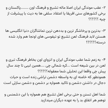
۲- عقب موندگی ایران اصلا ماله تشیع و فرهنگ اون ........پاکستان و
برخی کشورهای سنی افریقا یا اعتقاد سلفی ها به دیت با پیشرفت از
چیه ؟؟؟؟؟؟
۳- بدترین و پرخاشگر ترین و بددهن ترین تماشاگران دنیا انگلیسی ها
هستن لابد فرهنگ لعن تشیع تو تیفوسی های اونجا هم وارد شده
درسته؟؟؟؟؟؟
۴- به زعم شما عقب موندگی ایران و انزوای اون بخاطر فرهنگ تبری و
لعن در بین شیعه است ...کره شمالی چی ....همین لیبی تا چند سال
پیش چی واقعا این تحلیلی شما معقوله؟؟؟؟؟؟
همونطور که خامنه ای به واسطه دشمن تراشی زنده است و حیات
دجال در داشتن دشمن و تاکید همواره بر دشمن و دشمن سازثی است
شما اهل تسنن و حتی برخی اهل تشیع هم همواره با این دشمنس و
توهم هر اتفاق بد را به عهده دیگران میندازید