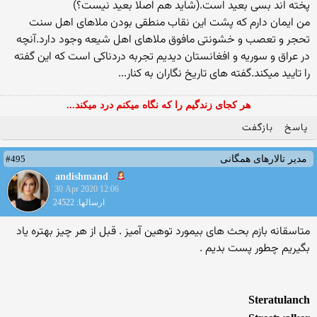
پخته اند بسی بعید است.(شاید هم اصلا بعید نیست؟)
من ایمان دارم که پشت این نقاب منطقی بودن ملاهای اهل سنت
تحجر و تعصب و خشونتی مافوق ملاهای اهل شیعه وجود دارد.آنچه
در عراق و سوریه و افغانستان دیدیم تجربه دردناکی است که این گفته
را تایید میکند.گفته های تاریخ نگاران به کنار...
هر کجای زندگیم را که نگاه میکنم درد میکند...
پاسخ
بازگفت
#495
مدیر تالارهای همگانی
andishmand
30 Apr 2020 12:06
ارسالها: 24522
متاسقانه بازم بحث های بیمورد توهین آمیز . قبل از هر چیز بهتره یاد
بگیریم چطور پست بدیم .
Steratulanch