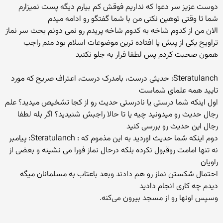
دوست عزیز سر دعوا که نداریم فوقش کم بیارم دیگه پست نمیزارم
شما تا وقتی توهین نکنی من با شما گفتگو رو ادامه میدم
الان من از کدوم شاخه به کدوم شاخه پریدم رو نمی دونم بحث سر نماز
تراویح یکی از پیش پا افتاده ترین موضوعات اسلام بود منم راجب
همون صحبت کردم پس لطفا فرار به جلو نکنید
Steratulanch: حدیثی درست، بامدرک درست، اعتراف صریح که مورد
تایید همه علمای شماست
اول اینکه شما درستی یا نادرستی حدیث رو از کجا تشخیص میدید؟ علم
رجال حدیث رو میدونید چیه یا تا حالا راجبش شنیدید؟ اگر بله لطفا
رجال این حدیث رو بررسی کنید
دوم اینکه شما حدیث اوردید به این مذموم که : Steratulanch: پیامبر
نه تنها امامت روقبول نکرده بلکه درحال نماز فورا می نشینه و بعضی از
راویان
احتمال شکستن نماز رو هم دادند وبعد باعتاب به مسلمانان میگه
دیدم چه کاری انجام دادید
وسپس اونها رو از مسجد بیرون می‌کنه.