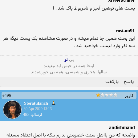
Streetwalker
پست های توهین آمیز و نامربوط پاک شد . ا
rostam91
این بحث همین جا تمام میشه و در صورت مشاهده یک پست دیگه هر
سه نفر وارد لیست خواهید شد .
بی
تو
اینجا همه در حبس ابد تبعیدند
سالها، هجری و شمسی، همه بی خورشیدند
پاسخ
بازگفت
#496
کاربر
Steratulanch
30 Apr 2020 13:13
ارسالها: 465
andishmand
واضحه که من بااهل سنت خصومتی ندارم بلکه با اصل اعتقاد مسئله