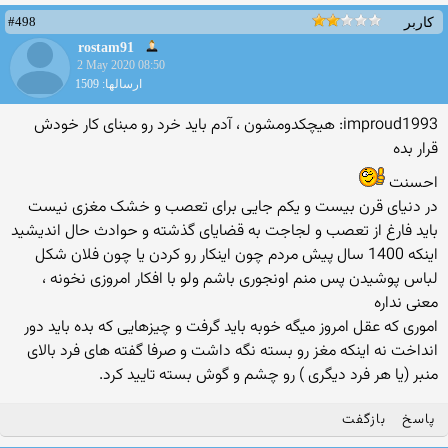
#498
کاربر
rostam91
2 May 2020 08:50
ارسالها: 1509
improud1993: هیچکدومشون ، آدم باید خرد رو مبنای کار خودش
قرار بده
احسنت
در دنیای قرن بیست و یکم جایی برای تعصب و خشک مغزی نیست
باید فارغ از تعصب و لجاجت به قضایای گذشته و حوادث حال اندیشید
اینکه 1400 سال پیش مردم چون اینکار رو کردن یا چون فلان شکل
لباس پوشیدن پس منم اونجوری باشم ولو با افکار امروزی نخونه ،
معنی نداره
اموری که عقل امروز میگه خوبه باید گرفت و چیزهایی که بده باید دور
انداخت نه اینکه مغز رو بسته نگه داشت و صرفا گفته های فرد بالای
منبر (یا هر فرد دیگری ) رو چشم و گوش بسته تایید کرد.
پاسخ
بازگفت