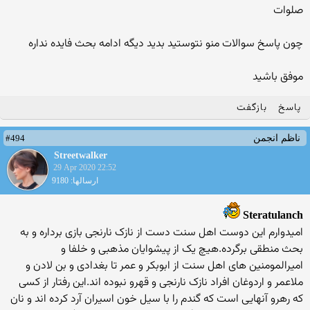
صلوات
چون پاسخ سوالات منو نتوستید بدید دیگه ادامه بحث فایده نداره
موفق باشید
پاسخ
بازگفت
#494
ناظم انجمن
Streetwalker
29 Apr 2020 22:52
ارسالها: 9180
Steratulanch
امیدوارم این دوست اهل سنت دست از نازک نارنجی بازی برداره و به
بحث منطقی برگرده.هیچ یک از پیشوایان مذهبی و خلفا و
امیرالمومنین های اهل سنت از ابوبکر و عمر تا بغدادی و بن لادن و
ملاعمر و اردوغان افراد نازک نارنجی و قهرو نبوده اند.این رفتار از کسی
که رهرو آنهایی است که گندم را با سیل خون اسیران آرد کرده اند و نان