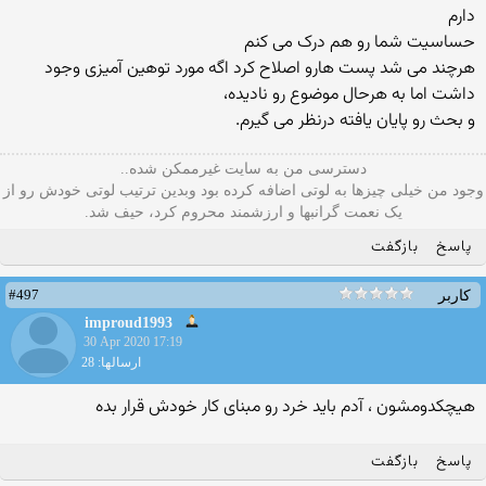
دارم
حساسیت شما رو هم درک می کنم
هرچند می شد پست هارو اصلاح کرد اگه مورد توهین آمیزی وجود
داشت اما به هرحال موضوع رو نادیده،
و بحث رو پایان یافته درنظر می گیرم.
دسترسی من به سایت غیرممکن شده..
وجود من خیلی چیزها به لوتی اضافه کرده بود وبدین ترتیب لوتی خودش رو از
یک نعمت گرانبها و ارزشمند محروم کرد، حیف شد.
پاسخ
بازگفت
#497
کاربر
improud1993
30 Apr 2020 17:19
ارسالها: 28
هیچکدومشون ، آدم باید خرد رو مبنای کار خودش قرار بده
پاسخ
بازگفت