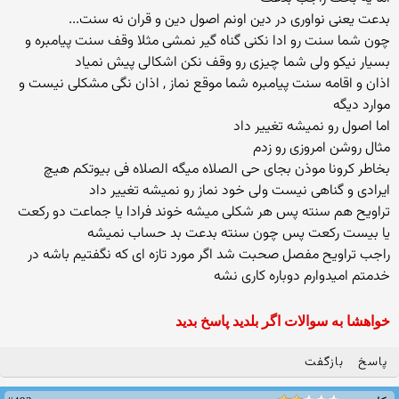
بدعت یعنی نواوری در دین اونم اصول دین و قران نه سنت...
چون شما سنت رو ادا نکنی گناه گیر نمشی مثلا وقف سنت پیامبره و
بسیار نیکو ولی شما چیزی رو وقف نکن اشکالی پیش نمیاد
اذان و اقامه سنت پیامبره شما موقع نماز , اذان نگی مشکلی نیست و
موارد دیگه
اما اصول رو نمیشه تغییر داد
مثال روشن امروزی رو زدم
بخاطر کرونا موذن بجای حی الصلاه میگه الصلاه فی بیوتکم هیچ
ایرادی و گناهی نیست ولی خود نماز رو نمیشه تغییر داد
تراویح هم سنته پس هر شکلی میشه خوند فرادا یا جماعت دو رکعت
یا بیست رکعت پس چون سنته بدعت بد حساب نمیشه
راجب تراویح مفصل صحبت شد اگر مورد تازه ای که نگفتیم باشه در
خدمتم امیدوارم دوباره کاری نشه
خواهشا به سوالات اگر بلدید پاسخ بدید
پاسخ
بازگفت