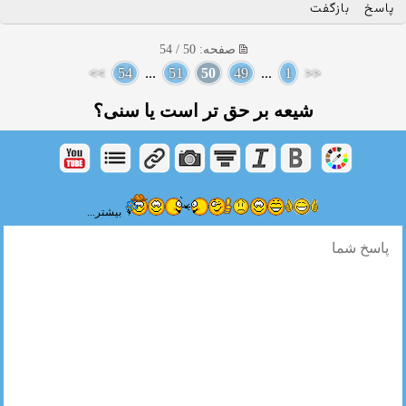
پاسخ
بازگفت
صفحه: 50 / 54
>>
54
...
51
50
49
...
1
<<
شیعه بر حق تر است یا سنی؟
بیشتر...