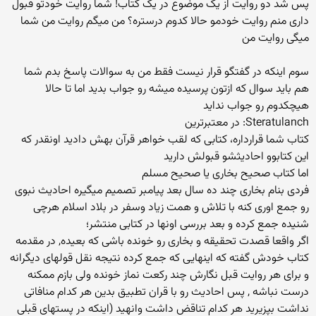
پس شد دو روایت از یک موضوع در یک کتاب! شما روایت خودتو قبول
داری منم روایت خودمو حالا کدوم درستره؟ من میگم روایت من شما
میگی روایت من
سوم اینکه در گفتگو قرار نیست فقط من به سوالات پاسخ بدم شما
هم باید سوال که ازتون پرسیده میشه رو جواب بدید اما تا حالا
هیچکدوم رو جواب نداید
Steratulanch: در معتبرترین
کتاب شما قرارداره، کتابی که لقب خواهر قرآن بهش دادید اونقدر که
این کتابوو احادیثشو قبولش دارید
اما کتاب صحیح بخاری یا صحیح مسلم
فردی بنام بخاری چند ده سال بعد پیامبر تصمیم میگیره احادیث نبوی
رو جمع اوری کنه با تلاش و همت زیاد وسفر در بلاد اسلام هرچی
شنیده جمع کرده و بعد بررسی اونها در کتابی منتشر؛
اگر واقعا قصدت تحقیقه و بخاری رو خونده باشی که بعیده, در مقدمه
کتاب خودش گفته که اینهایی که جمع کرده نتیجه نقل قولهای دیگرانه
و برای هر روایت قبل نگارش چند رکعت نماز خونده ولی بازم ممکنه
درست نباشه , پس احادیث رو با قران تطبیق بدین هر کدام منافاتی
نداشت بپزیرید هر کدام تناقض داشت وانهید (اینکه در پستهای قبلی