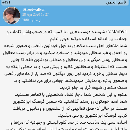
#491
ناظم انجمن
Streetwalker
28 Apr 2020 18:27
ارسالها: 9180
rostam91: شرمنده دوست عزیز ، با کسی که در صحبتهاش کلمات و
جملات بی ادبانه استفاده میکنه حرفی ندارم
شما ملاهای اهل سنت ملاهای به قول خودتون رافضی و صفوی شیعه
رو احمق و غیر منطقی میدونید و مسخره میکنید و در برابر ژست معقول
و منطقی بودن میگیرید ولی معقول و منطقی بودنتون فقط تا جایی
هست که استنباط و منطقتون غالبه و پیش میره و به محض اینکه به
دیوار سختی برخورد کردید اون روی دیگتون که صد بار از ملاهای رافضی
و صفوی بدتره رو نمایش میدید.شما جوابی برای من نداشتید و به
سبک ملاهای شیعه فرار به جلو کردید.
علاوه بر این شخص شما دچار تضاد شخصیتی یا تظاهر هستید.
شما اسم خودتون رو رستم گذاشتید که سمبل فرهنگ ایرانشهری
هست در حالی که طبق تعالیمی که از سلفیون و وهابیون دریافت
کردید فرهنگ ایرانشهری رو نفی میکنید.
اسلام سنی یک مذهب صد در صد گلوبالیستی و جهانیه که مرزها و
ملتها را به رسمیت نمیشناسه و این شعار اول اسلام هست که برترین