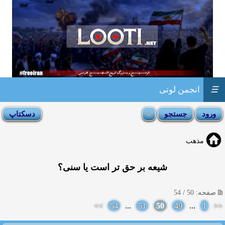
☰
انجمن لوتی
مذهب
شیعه بر حق تر است یا سنی؟
صفحه: 50 / 54
>>
54
...
51
50
49
...
1
<<