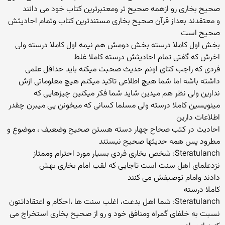
صحیح بخاری رو ازهمه صحیح تر ومعتبرترین کتاب خود می دانند
و معتقدند بعداز قرآن صحیح بخاری مستندترین کتاب وتمام احادیثش
صحیح است
بخش اول کاملا درسته بخش دومش هم نیمه اول کاملا درسته ولی
اخرش که گفتی تمام احادیثش درسته کاملا غلط
فردی که راجب کتای اونم حدیث صحبت میکنه باید حداقل علمی
داشته باشه اما شما هیچ اطلاعی تاکید میکنم هیچ معلوماتی ازش
ندارین ولی نظر هم میدین شاید شما فکر میکنین چیزهایی که
مینویسین کاملا درسته ولی مسلما کسانی که میخونن پی میبرن چقدر
اطلاعات دارین
احادیث در کتب صحاح چهار دسته هستن صحیح وضعیف ، موضوع و
مطرود پس همه حدیثها صحیح نیستند
Steratulanch: شخص بخاری فردی بسیار مورد احترام وممتاز
نزدعلمای اهل سنت است تاجایی که لقب امام بخاری بهش
دادند وامام توصیفش می کنند
کاملا درسته
Steratulanch: شما اهل بدعت، اغلب سنت ها ،احکام و اعتقاداتتون
نسبت به خلفای گمراه ومنافق خود و رو از صحیح بخاری استخراج می