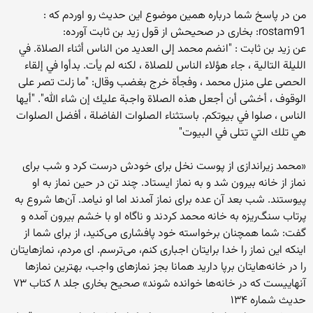
من در پاسخ شما درباره همین موضوع این حدیث رو اوردم که :
rostam91: بخاری در صحیحش از قول زید بن ثابت آورده:
عن زيد بن ثابت : "انضم محمد إلى العديد من الناس أثناء الصلاة. في
الليلة التالية ، جاء هؤلاء الناس للصلاة ، لكنه لم يأت. بدأوا في إلقاء
الحصى على منزل محمد ، وفجأة خرج بغضب وقال: "ما زلت تصر على
الوقوف ، أخشى أن أجعل هذه الصلاة واجبة عليك إن شاء الله". "أيها
الناس ، صلوا في بيوتكم. باستثناء الصلوات الفاضلة ، أفضل الصلوات
هي تلك التي تتلى في البيوت"
«محمد زیراندازی از پوست نخل برای خودش درست کرد و شب برای
نماز از خانه بیرون شد و به نماز ایستاد. چند تن در حین نماز به او
پیوستند. شب بعد آن عده برای نماز آمدند اما او نیامد. آن‌ها شروع به
پرتاب سنگ‌ریزه به خانه محمد کردند و ناگاه او با خشم بیرون آمده و
گفت: شما همچنان برخواسته خود پافشاری می‌کنید، از برای شما از
اینکه این نماز را خدا برایتان اجباری کنم، می‌ترسم. ای مردم، نمازهایتان
را در خانه‌هایتان برپا دارید همانا بجز نمازهای واجب، بهترین نمازها
آنهاییست که در خانه‌ها خوانده شوند» صحیح بخاری جلد ۸ کتاب ۷۳
حدیث شماره ۱۳۴