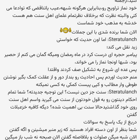
کنید،ازجمله
خود نماز تراویح رو،بنابراین هرگونه شبهه،عیب یاتناقضی که توادعا می
کنی والبته نظرت که برخلاف نظرتمام علمای اهل سنت هم هست
خدشه به مذهب خود شماست
الان شما برنده شدی با این جملات
Steratulanch: اما اون حدیث که خواستی
زید نقل می کند؛
پیامبر حجره ای درست کرد در ماه رمضان ومیگه گمان می کنم از حصیر
بود، شبها اونجا نماز را می خواند،
پس عده ای شروع به تشکیل صف کردند واقتدا
منم حدیث اوردم پس احادیث رو بنداز دور و از عقلت کمک بگیر نوشتن
طوطی وار مطالب و کپی پیست کمکی به کسی نمیکنه
Steratulanch: سنت جز دین نیست؟ این توجیه جدیدته؟ شما تمام
احکام دینتون رو به قول خودتون از سنت می گیرید واسم اهل سنت
روی خود گذاشتیدحالا سنت بی اهمیت شده؟ دیگه کافیه خزعبلات
گفتن
دریغ از یک پاسخ به سوالات
شما بنظر از اون دسته افراد هستید که زیر منبر میشینن و اگه گفتن
الان شبه میگن صلوات و بلافاصله گفتن الان صبحه نه شب باز میگین