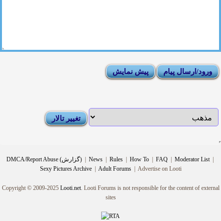
|
Moderator List
|
FAQ
|
How To
|
Rules
|
News
|
DMCA/Report Abuse (گزارش)
Sexy Pictures Archive
|
Adult Forums
|
Advertise on Looti
Copyright © 2009-2025
Looti.net
. Looti Forums is not responsible for the content of external
sites