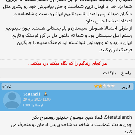
شما نزد خدا با ایمان ترین شماست و حتی پیامبرش خود رو بشری مثل
دیگران میداند.پس اصول ناسیونالیزم ایرانی و رستم و شاهنامه در
اعتقادات شما جایی نداره.
از طرفی احتمالا هموطن سیستان و بلوچستانی هستید چون میدونیم
رستم اهل سیستان بود و شما ته دلتون دل در گرو فرهنگ و تاریخ
ایران دارید و ته وجودتون نتوانسته اید فرهنگ مدینه را جایگزین
فرهنگ ایران کنید.
هر کجای زندگیم را که نگاه میکنم درد میکند...
پاسخ
بازگفت
#492
کاربر
rostam91
29 Apr 2020 12:00
ارسالها: 1509
Steratulanch: فعلا هیچ موضوع جدیدی رومطرح نکن
چون عادت شماست با شاخه به شاخه پریدن اذهان رو منحرف می
کنید