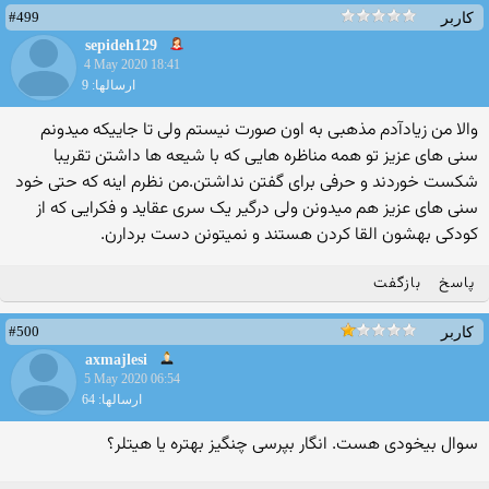
#499
کاربر
sepideh129
4 May 2020 18:41
ارسالها: 9
والا من زیادآدم مذهبی به اون صورت نیستم ولی تا جاییکه میدونم
سنی های عزیز تو همه مناظره هایی که با شیعه ها داشتن تقریبا
شکست خوردند و حرفی برای گفتن نداشتن.من نظرم اینه که حتی خود
سنی های عزیز هم میدونن ولی درگیر یک سری عقاید و فکرایی که از
کودکی بهشون القا کردن هستند و نمیتونن دست بردارن.
پاسخ
بازگفت
#500
کاربر
axmajlesi
5 May 2020 06:54
ارسالها: 64
سوال بیخودی هست. انگار بپرسی چنگیز بهتره یا هیتلر؟