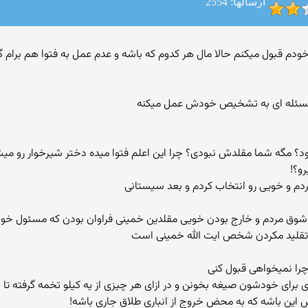
ارسالها: 2554
ر مسئله ای به تشخیص خودش عمل میکنه
 خودش بود؟ مگه شما مقلدش نبودی؟ چرا این اعلم فتوا میده دختر شیرخوار رو
رو؟!
ردم و خویی رو انتخاب کردم و بعد سیستانی
 و شوق مردم و خارج بودن خویی مقلدین خمینی فراوان بودن که مسئول خو
 تقلید مکردن شخص ایت الله خمینی است
ری برای خودشون صیغه بخونن و در ازای هر چیزی از یه کیلو تخمه گرفته 
 این باشه که به محض خروج از انباری طلاق جاری باشه!