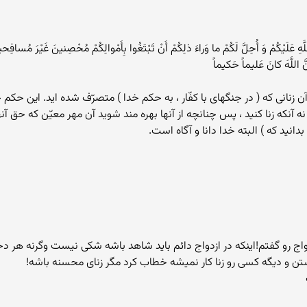
َهِ عَلَيْکُمْ وَ أُحِلَّ لَکُمْ ما وَراءَ ذلِکُمْ أَنْ تَبْتَغُوا بِأَمْوالِکُمْ مُحْصِنينَ غَيْرَ مُسافِحي
نَّ اللَّهَ کانَ عَليماً حَکيماً
آن زنانی که ( در جنگهای با کفّار ، به حکم خدا ) متصرّف شده اید. این حکم
آنکه زنا کنید ، پس چنانچه از آنها بهره مند شوید آن مهر معیّن که حق آن
دانید که ) البته خدا دانا و آگاه است.
 ازدواج رو گفتم!اینکه در ازدواج دائم باید شاهد باشه شکی نیست وگرنه هر دخ
 و دیگه کسی رو زنا کار نمیشه خطاب کرد مگر زنای محسنه باشه!