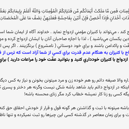
ِنَاتِ فَمِن مِّا مَلَكَتْ أَيْمَانُكُم مِّن فَتَيَاتِكُمُ الْمُؤْمِنَاتِ وَاللّهُ أَعْلَمُ بِإِيمَانِكُمْ بَ
ذَاتِ أَخْدَانٍ فَإِذَا أُحْصِنَّ فَإِنْ أَتَيْنَ بِفَاحِشَةٍ فَعَلَيْهِنَّ نِصْفُ مَا عَلَى الْمُحْصَنَا
كند ، مي‌تواند با كنيزان مؤمني ازدواج نمايد . خداوند آگاه از ايمان شما اس
ن يكسان مي‌باشيد ) ، لذا با اجازه صاحبان آنان با ايشان ازدواج كرده و مهر
با عفّت و پاكدامن باشند و براي خود دوستاني ( نامشروع ) برنگزينند . اگر پس
اج با كنيزان به هنگام عدم قدرت براي كسي از شما آزاد است كه ترس از
از ازدواج با كنيزان خودداري كنيد و بتوانيد عفّت خود را مراعات داريد ) 
نکه در ازدواج دائم باید شاهد باشه شکی نیست وگرنه هر دختر و پسری که د
 کسی رو زنا کار نمیشه خطاب کرد مگر زنای محسنه باشه!
ت و برای زمان معاصر در گذشته کسی این چیزها رو ثبت نمیکرده و تنها ناظ