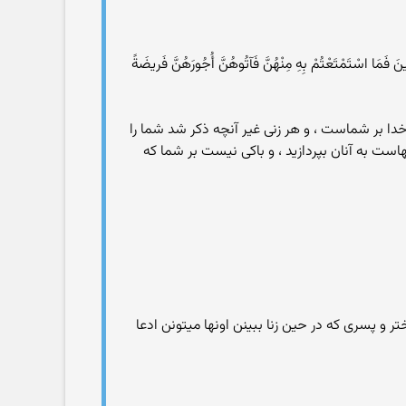
نَ فَمَا اسْتَمْتَعْتُمْ بِهِ مِنْهُنَّ فَآتُوهُنَّ أُجُورَهُنَّ فَريضَةً
 خدا بر شماست ، و هر زنی غیر آنچه ذکر شد شما را
هاست به آنان بپردازید ، و باکی نیست بر شما که
تر و پسری که در حین زنا ببینن اونها میتونن ادعا