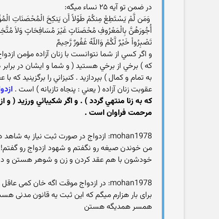
در ضمن تو آیه ۲۵ نساء میگه:
‏ وَمَن لَّمْ يَسْتَطِعْ مِنكُمْ طَوْلاً أَن يَنكِحَ الْمُحْصَنَاتِ الْمُؤْم
أُجُورَهُنَّ بِالْمَعْرُوفِ مُحْصَنَاتٍ غَيْرَ مُسَافِحَاتٍ وَلاَ مُتَّخِ
تَصْبِرُواْ خَيْرٌ لَّكُمْ وَاللّهُ غَفُورٌ رَّحِيمٌ ‏
و اگر كسي از شما نتوانست با زنان آزاده مؤمن ازدواج 
كه ) برخي از برخي هستيد ( و شما و ايشان در برابر دي
به تمام و كمال ) بپردازيد . كنيزاني را برگزينيد كه 
عقوبت زنان آزاده ( يعني : پنجاه تازيانه ) است .
ازدو
كه به زنا منتهي گردد ) . و اگر شكيبائي ورزيد ( و 
مرحمت فراوان است .‏
mohan1978: ازدواج در صورت ثبت نیاز به شاهد داره والا صیغه دائم رو هم خوده زن و مرد میتونن بخونن و نیاز به کس دیگه ای نیست
من خوندن صیغه رو نگفتم و شهود ازدواج رو گفتم!ای
خودشون با هم عقد کردن و زن و شوهر هستن و دیگه
mohan1978: در ازدواج موقت اگه خان کمی عاقل باشه میتونه با ثبت و گذاشتن هر گونه قول و قرار از خودش احقاق حق کنه
برای بار هزارم میگم که این ثبت یه قانون مدنی هس
همسر همدیگه هستن