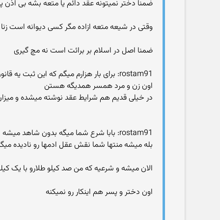
ضمنا دختر نمیتونه عقد دائم یا متعه بشه بی اذن پ
وقتی در شیعه متعه ازاده مگر کسی دیوانه است زنا 
ضمنا اصل در اسلام بر برائت است نه مچ گیری
rostam91: برای بار هزارم میگم که این ثب
اون زن و مرد همسر همدیگه هستن
در خیلی قدیم هم شرایط عقد نوشته میشده و میزان
rostam91: بابا شرع شما میگه بدون شاهد میشه چرا نمیخواهی قبول کنی
بله میشه منتها شما نقش عقل ادمها رو نادیده میگ
الان میشه و شرعیه که من صد کیلو طلارو با یک کیلو
اون دختر و پسر هم اینکار رو نمیکنه