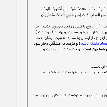
عْضُكُم مِّن بَعْضٍ فَانكِحُوهُنَّ بِإِذْنِ أَهْلِهِنَّ وَآتُوهُنَّ
تِ مِنَ الْعَذَابِ ذَلِكَ لِمَنْ خَشِيَ الْعَنَتَ مِنْكُمْ وَأَن
ت . ( از ازدواج با كنيزان مؤمن سرپيچي نكنيد ، چرا
يّه ايشان را زيبا و پسنديده و برابر عرف و عادت (
 از ازدواج ، از ايشان زنا سر زد ، عقوبت ايشان نصف
 فساد داشته باشد
( و بترسد به مشقّتي دچار شود
براي شما بهتر است . و خداوند داراي مغفرت و
ر حین زنا ببینن اونها میتونن ادعا کنن که
ران عقد بودن که میتونستن ثابت کنن اون زن و مرد