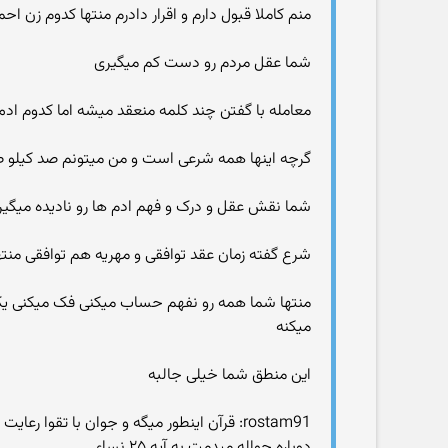
منم کاملا قبول دارم و اقرار دادرم منتها کدوم زن 
شما عقل مردم رو دست کم میگیری
معامله با گفتن چند کلمه منعقد میشه اما کدوم ادم
گرچه اینها همه شرعی است و من میتونم صد کیلو طل
شما نقش عقل و درک و فهم ادم ها رو نادیده میگی
شرع گفته زمان عقد توافقی و مهریه هم توافقی منتها
منتها شما همه رو نفهم حساب میکنی فک میکنی یک 
میکنه
این منطق شما خیلی جالبه
rostam91: قرآن اینطور میگه و جوان با تقوا رعایت میکنه و اونی که تقوا نداره هم که دیگه گناهش گردن خودشه!
دوباره حواله میدمت به آیه ۲۵ نساء