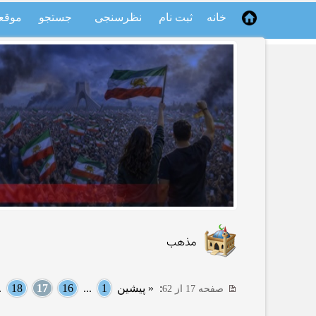
خانه
ثبت نام
نظرسنجی
جستجو
موقع
مذهب
:
« پیشین
1
...
16
17
18
..
صفحه 17 از 62