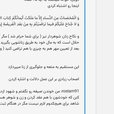
اینجا رو اشتباه کردی
وَ الْمُحْصَناتُ مِنَ النِّساءِ إِلاَّ ما مَلَکَتْ أَيْمانُکُمْ کِتابَ اللّ
وَ لا جُناحَ عَلَيْکُمْ فيما تَراضَيْتُمْ بِهِ مِنْ بَعْدِ الْفَريضَةِ إِ
و نکاح زنان شوهردار نیز ( برای شما حرام شد ) مگر 
حلال است که به مال خود به طریق زناشویی بگیرید نه 
بعد از تعیین مهر هم به چیزی با هم تراضی کنید ( و ب
این مستقیم به متعه و جلوگیری از زنا میپردازد
اصحاب زیادی بر این عمل دلالت و اشاره کردن
rostam91: من خوندن صیغه رو نگفتم و شهود
کنن که خودشون با هم عقد کردن و زن و شوهر هستن
شاهد برای هیچکدوم لازم نیست مگر در هنگام ثبت