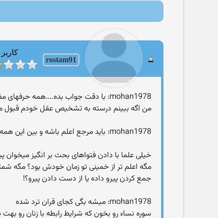
کاربر
rostam91
mohan1978: با دقت جواب بده....همه حرفهای مفتی های سنی و علماتون رو قبول داری ؟؟؟؟؟؟
من اگه ببینم درسته به تشخیص عقل خودم قبول میکن
mohan1978: باید مرجع اعلم باشه و بین این همه شیعه اعلم رو بپرسی بهت میگن
خیلی علما با دادن فتواهای بحث بر انگیز میخوان پیر
مگه اعلم تر از خمینی تو زمان خودش بود؟ مگه شما 
جمع کردن پیرو داده یا از دست دادن پیرو؟!
mohan1978: میشه بگی کجای قران ترد شده
سوره نساء رو بخون که شرایط رابطه با زنان رو بهت ی