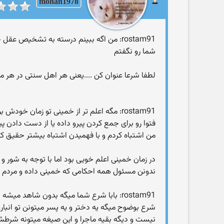
mohan1978
rostam91: من اگه ببینم درسته به تشخیص عقل خودم قبول میکنم حالا مال هر کدوم که باشه و عدم عمل به فتوا هم برام گناه نیست!
شما رو نگفتم
لطفا شرعا عنوان کن ....یعنی هر اهل سنتی در ه
rostam91: مگه اعلم تر از خمینی تو زمان
فتوا رو برای جمع کردن پیرو داده یا از دست دادن پی
من اشتباه کردم و با فهمیدن اشتباه بیشتر حقیق ک
در زمان خمینی اعلم خویی بود اما با توجه به شور
ندونن مسئول همه احکامی که خمینی داده و مردم
rostam91: بابا شرع شما میگه بدون شاهد میشه چرا نمیخواهی قبول کنی
شرع بوضوح میگه یه دختر و یه پسر میتونن تو انبا
نیست و دیگه بقیه ماجرا و این صیغه میتونه شرطش