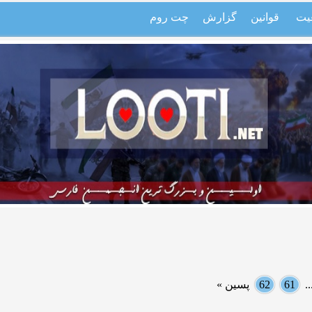
یت
قوانین
گزارش
چت روم
.
61
62
پسین »