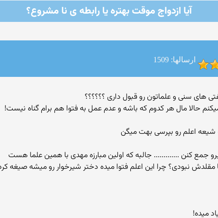
آیا ازدواج موقت بهتره یا رابطه ی نا مشروع؟
ارسالها: 1509
م حالا مال هر کدوم که باشه و عدم عمل به فتوا هم برام گناه نیست!
و جمع کنن ............. جالبه که اولین مبارزه مهدی با همین علما هست
مقلدش نبودی؟ چرا این اعلم فتوا میده دختر شیرخوار رو میشه صیغه کرد و
اد میده!