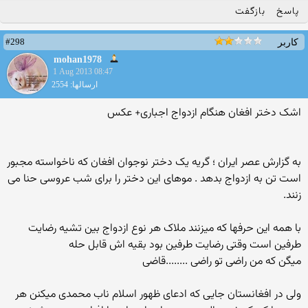
پاسخ
بازگفت
#298
کاربر
mohan1978
1 Aug 2013 08:47
ارسالها: 2554
اشک دختر افغان هنگام ازدواج اجباری+ عکس
به گزارش عصر ایران ؛ گریه یک دختر نوجوان افغان که ناخواسته مجبور
است تن به ازدواج بدهد . موهای این دختر را برای شب عروسی حنا می
زنند.
با همه این حرفها که میزنند ملاک هر نوع ازدواج بین تشیه رضایت
طرفین است وقتی رضایت طرفین بود بقیه اش قابل حله
میگن که من راضی تو راضی ........قاضی
ولی در افغانستان جایی که ادعای ظهور اسلام ناب محمدی میکنن هر