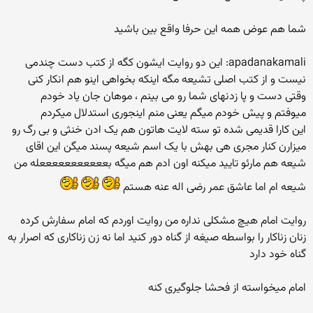
شما هم عوض همه این حرفا واقع بین باشید
apadanakamali: این دو روایت ایشون کگه از کتب دست چندمی
نیست و از کتب اصلی تشیعه مگه اینکه بخواهی اینو هم انکار کنی
وقتی دست و پا زدنهای شما رو می بینم ، موهان جان یاد خودم
میوفتم و پیش خودم میگم یعنی منم اینجوری استدلال میکردم
این کارا قدیمی شده تو سته لایت هاتون هم یک ادن خنثی و بی رگ رو
میزارن کنار مجری هی بهش با یک اسم شیعه پسند میگن این اقای
شیعه هم مارئو تایید میکنه اون ادم هم میگه بعععععععععععله من
شیعه ام اما عاشق عمر رضی اله عنه هستم
روایت امام هیچ مشکلی نداره من روایت اوردم که امام سفارش کرده
زنان زناکار را بواسطه صیغه از گناه دور کنید اما نه زن زناکاری که اصرار به
گناه خود دارد
امام میخواسته از فحشا جلوگیری کنه