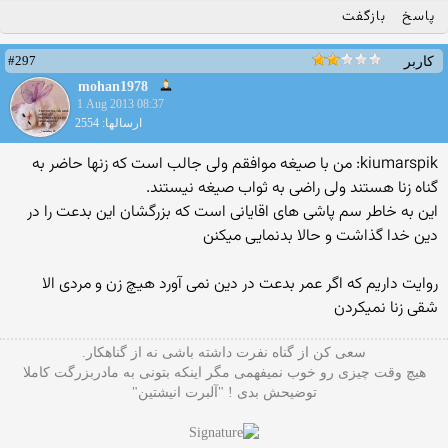
پاسخ
بازگفت
#297
کاربر
mohan1978
1 Aug 2013 08:37
ارسالها: 2554
kiumarspik: من با صیغه موافقم ولی جالب است که زنها حاضر به
گناه زنا هستند ولی راضی به ثواب صیغه نیستند.
این به خاطر سم پاشی های اقایانی است که بزرگشان این بدعت را در
دین خدا گذاشت و حالا بدنمایی میکنن
روایت داریم که اگر عمر بدعت در دین نمی آورد هیچ زن و مردی الا
شقی زنا نمیکردن
سعی کن از گناه نفرت داشته باشی نه از گناهکار.
هیچ وقت چیزی رو خوب نمیفهمی مگر اینکه بتونی به مادربزرگت کاملا
توضیحش بدی ! "آلبرت انیشتین"