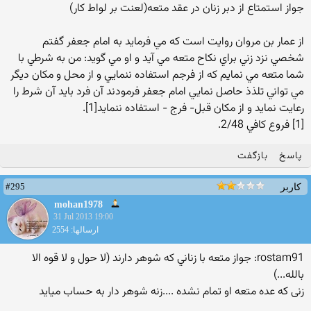
جواز استمتاع از دبر زنان در عقد متعه(لعنت بر لواط کار)
از عمار بن مروان روايت است كه مي فرمايد به امام جعفر گفتم
شخصي نزد زني براي نكاح متعه مي آيد و او مي گويد: من به شرطي با
شما متعه مي نمايم كه از فرجم استفاده ننمايي و از محل و مكان ديگر
مي تواني تلذذ حاصل نمايي امام جعفر فرمودند آن فرد بايد آن شرط را
رعايت نمايد و از مكان قبل- فرج - استفاده ننمايد[1].
[1] فروع كافي 2/48.
پاسخ
بازگفت
#295
کاربر
mohan1978
31 Jul 2013 19:00
ارسالها: 2554
rostam91: جواز متعه با زناني كه شوهر دارند (لا حول و لا قوه الا
بالله...)
زنی که عده متعه او تمام نشده ....زنه شوهر دار به حساب میاید