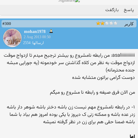
پاسخ
بازگفت
#300
کاربر
mohan1978
2 Aug 2013 00:50
ارسالها: 2554
asaliiiiiiiiiii: من رابطه نامشروع رو بیشتر ترجیح میدم تا ازدواج موقت
ازدواج موقت به نظر من کلاه گذاشتن سر خودمونه (یه جورایی مبشه
جنده محترمانه)
دوست گرامی براتون متشابه شده
من الان فرق صیغه و رابطه نا مشروع رو میگم
۱- در رابطه نامشروع مهم نیست زن باشه دختر باشه شوهر دار باشه
زدر عده باشه و ممکنه زنی ک دیروز با یکی بوده امروز هم بیاد با شما
باشه ضمنا حقی هم برای زن در نظر گرفته نمیشه
اما