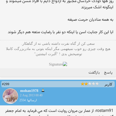
روز هها کودک خردسال مجبور به ازدواج دایم با افراد مسن میشوند و
اینگونه اشک میریزند
به همه منادیان حرمت صیغه
ایا این کار جنایت اسن یا اینکه دو نفر با رضایت متعه هم دیگر شوند
سعی کن از گناه نفرت داشته باشی نه از گناهکار.
هیچ وقت چیزی رو خوب نمیفهمی مگر اینکه بتونی به مادربزرگت کاملا
توضیحش بدی ! "آلبرت انیشتین"
پاسخ
بازگفت
#299
کاربر
mohan1978
2 Aug 2013 00:40
ارسالها: 2554
rostam91: از عمار بن مروان روايت است كه مي فرمايد به امام جعفر