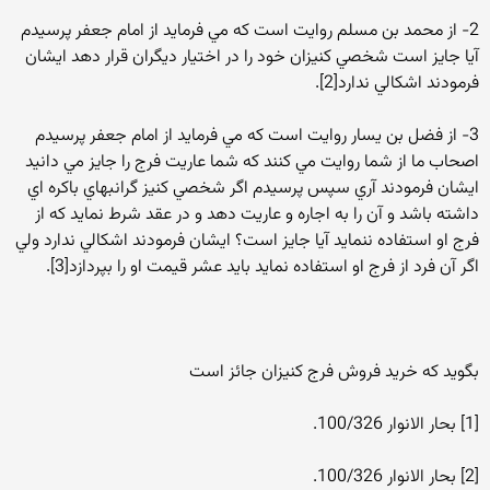
2- از محمد بن مسلم روايت است كه مي فرمايد از امام جعفر پرسيدم
آيا جايز است شخصي كنيزان خود را در اختيار ديگران قرار دهد ايشان
فرمودند اشكالي ندارد[2].
3- از فضل بن يسار روايت است كه مي فرمايد از امام جعفر پرسيدم
اصحاب ما از شما روايت مي كنند كه شما عاريت فرج را جايز مي دانيد
ايشان فرمودند آري سپس پرسيدم اگر شخصي كنيز گرانبهاي باكره اي
داشته باشد و آن را به اجاره و عاريت دهد و در عقد شرط نمايد كه از
فرج او استفاده ننمايد آيا جايز است؟ ايشان فرمودند اشكالي ندارد ولي
اگر آن فرد از فرج او استفاده نمايد بايد عشر قيمت او را بپردازد[3].
بگويد كه خريد فروش فرج كنيزان جائز است
[1] بحار الانوار 100/326.
[2] بحار الانوار 100/326.