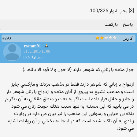
[3] بحار النوار 100/326.
پاسخ
بازگفت
#293
کاربر
rostam91
31 Jul 2013 15:06
ارسالها: 1509
جواز متعه با زناني كه شوهر دارند (لا حول و لا قوه الا بالله...)
ازدواج با زناني كه شوهر دارند فقط در مذهب مزدك و ماركسي جايز
است و مذهب تشيع به پيروي از آنان متعه و ازدواج با زنان شوهر دار
را جايز و حلال قرار داده است اگر به دقت و منطق عقلاني به آن بنگريم
در مي يابيم كه اين مسئله به تنها سبب هتك حرمت زنان مي شود
بلكه بي حيايي و رسوايي اين مذهب را نيز بيان مي دارد در روايات
زيادي به آن تاكيد شده است كه در اينجا به بخشي از آن روايات اشاره
مي شود: