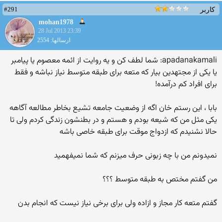
#291
کاربر
mohan1978
28 Jul 2013 23:39
ارسالها: 2554
apadanakamali: شما لطف کن و یه روایت از ائمه معصوم یا پیامبر
یا یکی از مجتهدین بیار که متعه برای طبقه متوسط نیاز نباشه و فقط
برای افراد کم درآمده!
بابا ، این رستم خان اگه از وضعیت جامعه تشیع بخاطر مطالعه آگاهه
یکی مثل من که شیعه بودم و هستم و در بطنشون زندگی کردم ولی تا
حالا نشنیدم که ازدواج موقت برای طبقه خاصی باشه
نمیدونم من با چه زبونی حرف میزنم که شما نمیفهمید
من گفتم مختص به طبقه متوسط ؟؟؟
گفتم متعه کار مجاز و ازاده ولی برای برخی نیاز نیست که انجام بدن