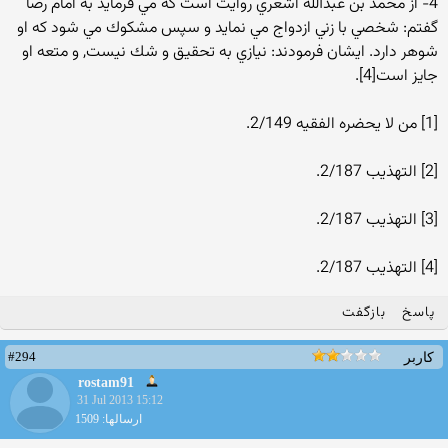
4- از محمد بن عبدالله اشعري روايت است كه مي فرمايد به امام رضا
گفتم: شخصي با زني ازدواج مي نمايد و سپس مشكوك مي شود كه او
شوهر دارد. ايشان فرمودند: نيازي به تحقيق و شك نيست, و متعه او
جايز است[4].
[1] من لا يحضره الفقيه 2/149.
[2] التهذيب 2/187.
[3] التهذيب 2/187.
[4] التهذيب 2/187.
پاسخ
بازگفت
#294
کاربر
rostam91
31 Jul 2013 15:12
ارسالها: 1509