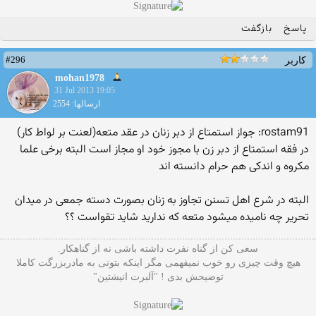
پاسخ
بازگفت
#296
کاربر
mohan1978
31 Jul 2013 19:05
ارسالها: 2554
rostam91: جواز استمتاع از دبر زنان در عقد متعه(لعنت بر لواط کار)
در فقه استمتاع از دبر زن با مجوز خود او مجاز است البته برخی علما
مکروه و اندکی هم حرام دانسته اند
البته در شرع اهل تسنن تجاوز به زنان بصورت دسته جمعی در میدان
تحریر چه نامیده میشود متعه که ندارید شاید تقواست ؟؟
سعی کن از گناه نفرت داشته باشی نه از گناهکار.
هیچ وقت چیزی رو خوب نمیفهمی مگر اینکه بتونی به مادربزرگت کاملا
توضیحش بدی ! "آلبرت انیشتین"