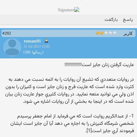
پاسخ
بازگفت
#292
کاربر
rostam91
31 Jul 2013 15:05
ارسالها: 1509
عاريت گرفتن زنان جايز است!!!!!!!!!!!!!!
در روايات متعددي كه تشيع آن روايات را به ائمه نسبت مي دهند به
كثرت وارد شده است كه عاريت فرج و زنان جايز است و كنيزان را بدون
اذن ولي مي توانيد متعه نماييد. در روايات كثيري جواز عاريت زنان بيان
شده است كه در اينجا به بخشي از آن روايات اشاره مي شود.
1- از عبدالكريم روايت است كه مي فرمايد از امام جعفر پرسيدم
شخصي شرمگاه كنيزش را به اجاره مي دهد آيا آن جايز است ايشان
فرمودند آري جايز است[1].