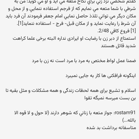
گفتم شخصي نزد زني براي نكاح متعه مي آيد و او مي گويد: من به
شرطي با شما متعه مي نمايم كه از فرجم استفاده ننمايي و از محل و
مكان ديگر مي تواني تلذذ حاصل نمايي امام جعفر فرمودند آن فرد بايد
آن شرط را رعايت نمايد و از مكان قبل- فرج - استفاده ننمايد[1].
[1] فروع كافي 2/48.
استمتاع از دبر زن با رضایت او ایرادی نداره البته برخی علما کراهت
شدید قائل هستند
ضمنا عمل لواط مختص به مرد با مرد است نه زن با مرد
اینگونه فرافکنی ها کار به جایی نمیبرد
اسلام و تشیع برای همه لحظات زندگی و همه مشکلات و مثل بقیه تا
بن بست میرسه نمیگه تقوا
rostam91: جواز متعه با زناني كه شوهر دارند (لا حول و لا قوه الا
بالله...)
متاسفانه برداشت بد شده