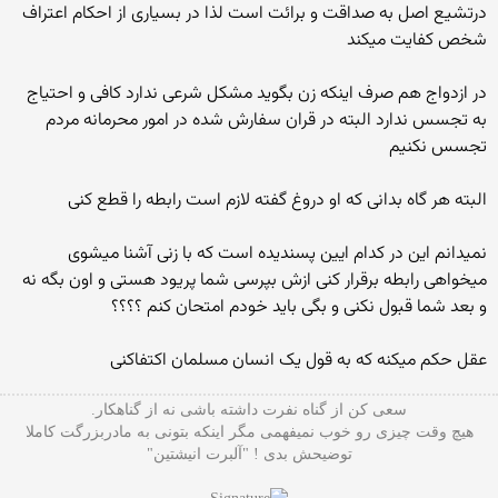
درتشیع اصل به صداقت و برائت است لذا در بسیاری از احکام اعتراف
شخص کفایت میکند
در ازدواج هم صرف اینکه زن بگوید مشکل شرعی ندارد کافی و احتیاج
به تجسس ندارد البته در قران سفارش شده در امور محرمانه مردم
تجسس نکنیم
البته هر گاه بدانی که او دروغ گفته لازم است رابطه را قطع کنی
نمیدانم این در کدام ایین پسندیده است که با زنی آشنا میشوی
میخواهی رابطه برقرار کنی ازش بپرسی شما پریود هستی و اون بگه نه
و بعد شما قبول نکنی و بگی باید خودم امتحان کنم ؟؟؟؟
عقل حکم میکنه که به قول یک انسان مسلمان اکتفاکنی
سعی کن از گناه نفرت داشته باشی نه از گناهکار.
هیچ وقت چیزی رو خوب نمیفهمی مگر اینکه بتونی به مادربزرگت کاملا
توضیحش بدی ! "آلبرت انیشتین"