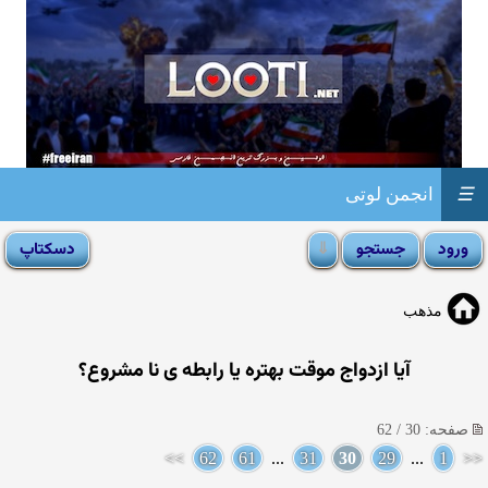
☰
انجمن لوتی
مذهب
آیا ازدواج موقت بهتره یا رابطه ی نا مشروع؟
صفحه: 30 / 62
>>
62
61
...
31
30
29
...
1
<<