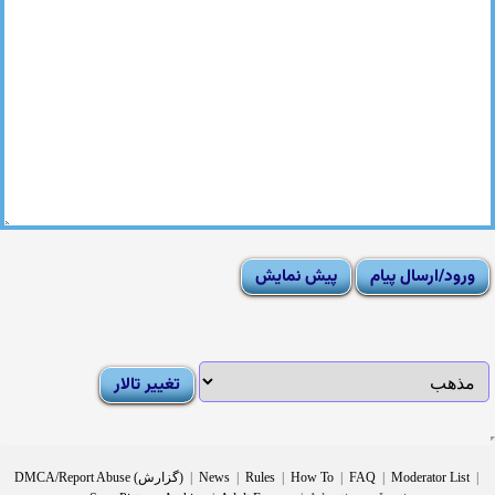
|
Moderator List
|
FAQ
|
How To
|
Rules
|
News
|
DMCA/Report Abuse (گزارش)