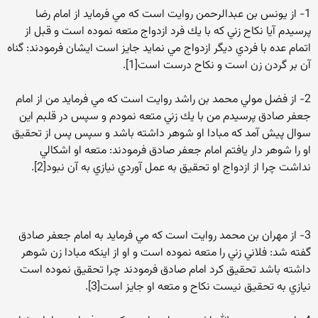
1- از يونس بن عبدالرحمن روايت است كه مي فرمايد از امام رضا
پرسيدم آيا نكاح زني كه با يك فرد ازدواج متعه نموده است و قبل از
اتمام عده با فردي ديگر ازدواج مي نمايد جايز است ايشان فرمودند: گناه
آن بر گردن زن است و نكاح درست است[1].
2- از فضل مولي محمد بن راشد روايت است كه مي فرمايد من از امام
جعفر صادق پرسيدم من با يك زني متعه نمودم و سپس در قلبم اين
سوال پيش آمد كه مبادا او شوهر داشته باشد و سپس پس از تحقيق
او را شوهر دار يافتم امام جعفر صادق فرمودند: متعه او اشكالي
نداشت چرا از ازدواج او تحقيق به عمل آوردي نيازي به آن نبود[2].
3- از مهران بن محمد روايت است كه مي فرمايد به امام جعفر صادق
گفته شد: فلاني زني را متعه نموده است و او از اينكه مبادا زن شوهر
داشته باشد تحقيق كرد امام صادق فرمودند چرا تحقيق نموده است
نيازي به تحقيق نيست نكاح و متعه او جايز است[3].