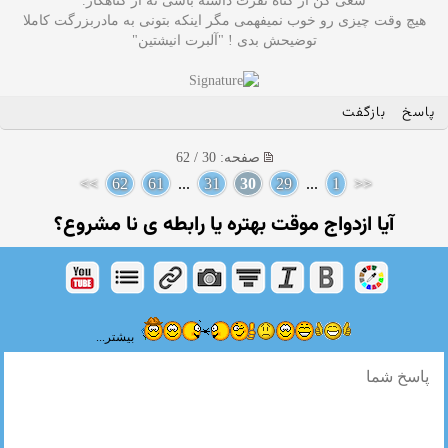
سعی کن از گناه نفرت داشته باشی نه از گناهکار.
هیچ وقت چیزی رو خوب نمیفهمی مگر اینکه بتونی به مادربزرگت کاملا
توضیحش بدی ! "آلبرت انیشتین"
پاسخ
بازگفت
صفحه: 30 / 62
>>
62
61
...
31
30
29
...
1
<<
آیا ازدواج موقت بهتره یا رابطه ی نا مشروع؟
بیشتر...