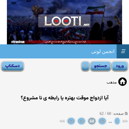
☰
انجمن لوتی
مذهب
آیا ازدواج موقت بهتره یا رابطه ی نا مشروع؟
صفحه: 60 / 62
>>
62
61
60
59
...
1
<<