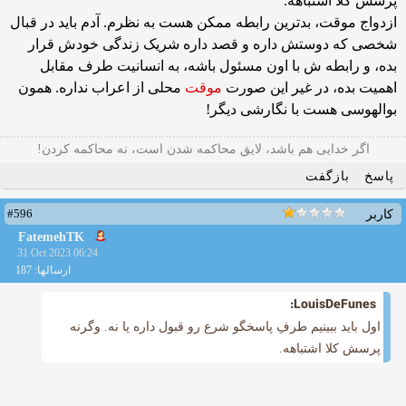
پرسش کلا اشتباهه.
ازدواج موقت، بدترین رابطه ممکن هست به نظرم. آدم باید در قبال
شخصی که دوستش داره و قصد داره شریک زندگی خودش قرار
بده، و رابطه ش با اون مسئول باشه، به انسانیت طرف مقابل
اهمیت بده، در غیر این صورت
موقت
محلی از اعراب نداره. همون
بوالهوسی هست با نگارشی دیگر!
ﺍﮔﺮ ﺧﺪﺍﯾﯽ هم ﺑﺎﺷﺪ، ﻻﯾﻖ ﻣﺤﺎﮐﻤﻪ ﺷﺪﻥ ﺍﺳﺖ، ﻧﻪ ﻣﺤﺎﮐﻤﻪ ﮐﺮﺩﻥ!
پاسخ
بازگفت
#596
کاربر
FatemehTK
31 Oct 2023 06:24
ارسالها: 187
LouisDeFunes:
اول باید ببینیم طرفِ پاسخگو شرع رو قبول داره یا نه. وگرنه
پرسش کلا اشتباهه.