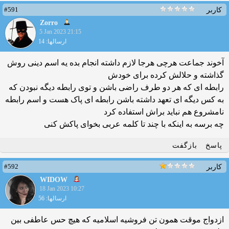
#591
کاربر
Zorro
5 Jan 2023 21:15
ارسالها: 14
آخوند جماعت هرچی هرجا لازم داشته انجام بده یه اسم دینی روش
گذاشته و حلالش کرده برای خودش
رابطه ای که هر دو طرف راضی باشن و توی رابطه دیگه نبودن که
به کس دیگه ای تعهد داشته باشن رابطه ای پاک هست و اسم رابطه
نامشروع هم نباید براش استفاده کرد
چه برسه به اینکه با چند تا کلمه عربی بخوای پاکش کنی
پاسخ
بازگفت
#592
کاربر
WIDOW
18 Jan 2023 10:27
ارسالها: 56
ازدواج موقت همون تن فروشیه اسلامیه که هیچ حس عاطفی بین