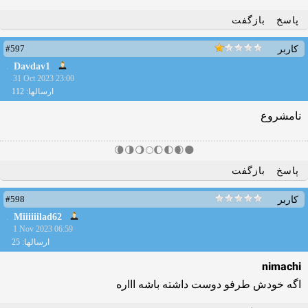
پاسخ
بازگفت
#597
کاربر
Davdav1
31 Oct 2023 23:00
ارسالها: 112
نامشروع
🌑🌒🌓🌔🌕🌖🌗🌘
پاسخ
بازگفت
#598
کاربر
Miiiiiilad62
1 Nov 2023 06:59
ارسالها: 25
nimachi
اگه خودش طرفو دوست داشته باشه اااره