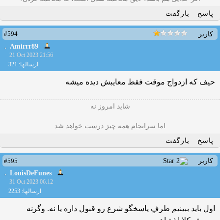
پاسخ
بازگفت
#594
کاربر
Amirrr89
21 Oct 2023 21:56
ارسالها: 321
حیف که ازدواج موقت فقط معایبش دیده میشه
شاید امروز نه
اما سرانجام همه چیز درست خواهد شد
پاسخ
بازگفت
#595
کاربر
LouisDeFunes
31 Oct 2023 06:12
ارسالها: 2253
اول باید ببینیم طرفِ پاسخگو شرع رو قبول داره یا نه. وگرنه