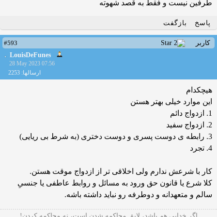
طرفین نیست و فقط به قصد شهوته
پاسخ
بازگفت
#593
کاربر
LouisDeFunes
28 May 2023 07:56
ارسالها: 2253
هیچکدام
این موارد خیلی بهتر هستن
1. ازدواج دائم
2. ازدواج سفید
3. رابطه ی دوست پسری و دوست دختری (به شرط بی ریایی)
4. تجرد
کار با شرعش ندارم ولی اخلاقی تر از ازدواج موقت هستن.
کلا شرع یا قانون حق ورود به مسائل و روابط عاطفی یا جنسیِ
سالم و متعهدانه و دوطرفه رو نباید داشته باشه.
ﺍﮔﺮ ﺧﺪﺍﯾﯽ هم ﺑﺎﺷﺪ، ﻻﯾﻖ ﻣﺤﺎﮐﻤﻪ ﺷﺪﻥ ﺍﺳﺖ، ﻧﻪ ﻣﺤﺎﮐﻤﻪ ﮐﺮﺩﻥ!