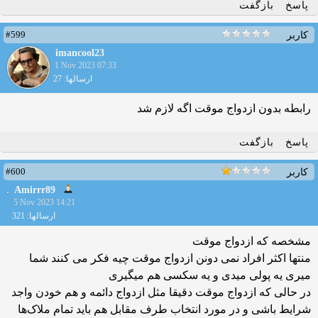
پاسخ
بازگفت
#599
کاربر
imancool23
1 Nov 2023 07:33
ارسالها: 27
رابطه بدون ازدواج موقت اگه لازم شد
پاسخ
بازگفت
#600
کاربر
Amirrr89
5 Nov 2023 14:21
ارسالها: 321
مشخصه که ازدواج موقت
منتها اکثر افراد نمی دونن ازدواج موقت چیه فکر می کنند شما
میری یه پولی میدی و یه سکسی هم میگیری
در حالی که ازدواج موقت دقیقا مثل ازدواج دائمه و هم خودن واجد
شرایط باشی و در مورد انتخاب طرف مقابل هم باید تمام ملاک‌ها