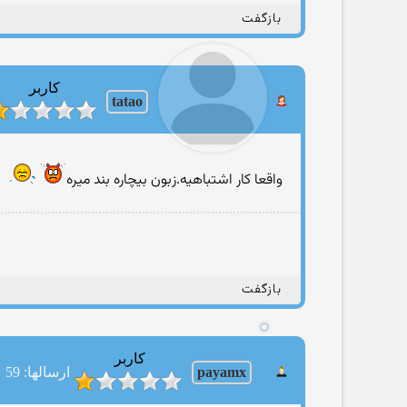
بازگفت
کاربر
tatao
واقعا كار اشتباهیه.زبون بیچاره بند میره
بازگفت
کاربر
payamx
ارسالها: 59