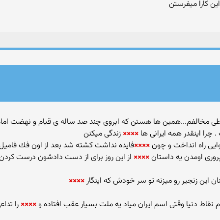
این كارا میفرستن
چرا اینقدر همه ایرانی ها
××××
زندگی میكنن
××××
فایده نداشت كشته شد بعد از اون فك فامیل
پروری اومدن یه داستان
××××
از این روز برای از دست دادشون درست كردن 
ان این زنجیر رو میزنه تو سر خودش كه اینگار
××××
م نقاط دنیا وقتی اسم ایران میاد یه ملت بسیار عقب افتاده و
××××
را تداع