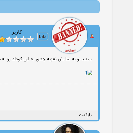
کاربر
bita
ببینید تو یه نمایش تعزیه چطور یه این كودك رو به
بازگفت