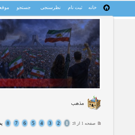
خانه
ثبت نام
نظرسنجی
جستجو
موقع
مذهب
:
1
2
3
4
5
6
7
8
پس
صفحه 1 از 8