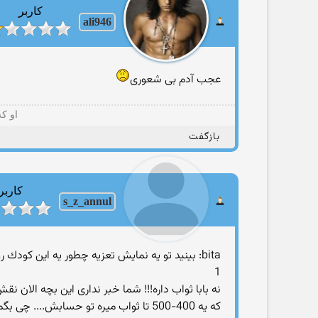
کاربر
ali946
عجب آدم بی شعوری
او ک
بازگفت
کاربر
s_z_annul
bita: بینید تو یه نمایش تعزیه چطور یه این كودك رو به مرز زهره ترك شدن میرسونن
1
نه بابا ثواب داره!!! شما خبر نداری این بچه الان
كه یه 400-500 تا ثواب میره تو حسابش.... چی بگم دیگه