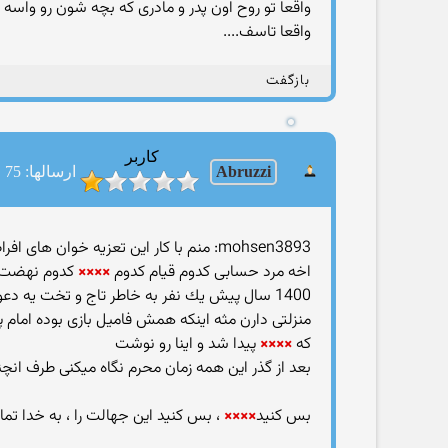
واقعا تو روح اون پدر و مادری كه بچه شون رو واسه 
واقعا تاسف....
بازگفت
کاربر
Abruzzi
ارسالها: 75
mohsen3893: منم با كار این تعزیه خوان های افراطی مخالفم...همین ها هستن كه ابروی چند صد ساله ی قیام و نهضت امام حسین رو بردن
اخه مرد حسابی كدوم قیام كدوم
××××
كدوم نهضت . 
1400 سال پیش یك نفر به خاطر تاج و تخت یه دعوایی راه انداخت و چون
منزلتی دارن مثه اینكه همش فامیل بازی بوده امام 
كه
××××
پیدا شد و اینا رو نوشت
بعد از گذر این همه زمان محرم نگاه میكنی طرف انچن
بس كنید
××××
، بس كنید این جهالت را ، به خدا تما