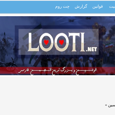
یت
قوانین
گزارش
چت روم
ین »