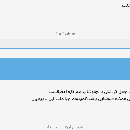
كنید
Just Lesbian
گی ممكنه فتوشاپی باشه؟نمیدونم چرا ملت این... بیخیال
پاينده ايران/نابود خرافات