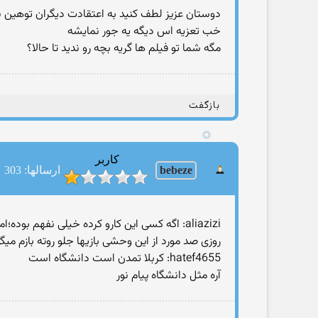
دوستان عزیز لطف كنید به اعتقادت دیگران توهین ن
خب تعزیه اس دیگه یه جور نمایشه
مگه شما تو فیلم ها گریه بچه رو ندید تا حالا؟
بازگفت
کاربر
bebeze
ارسالها: 303
aliazizi: اگه کسی این کارو کرده خیلی نفهم بوده؛اما جعل کردنش با فوتوشاپ هم کاره1دقیقست
روزی صد مورد از این وحشی بازیها جلو روته بازم می
hatef4655: كربلا تمدن است دانشگاه است
آره مثل دانشگاه پیام نور