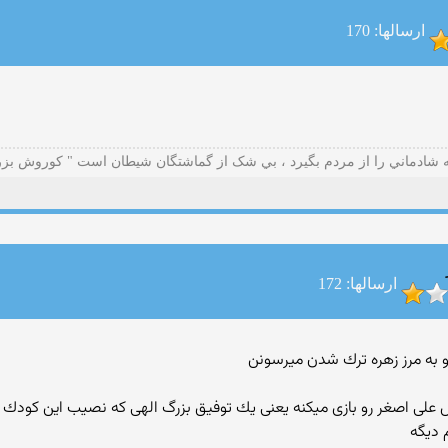
ارسالها: 170
ه شادماني را از مردم بگيرد ، بي شک از گماشتگان شيطان است " کوروش بز
ارسالها: 172
 نقش علی اصغر رو بازی میكنه یعنی یك توفیق بزرگ الهی كه نصیب این كود