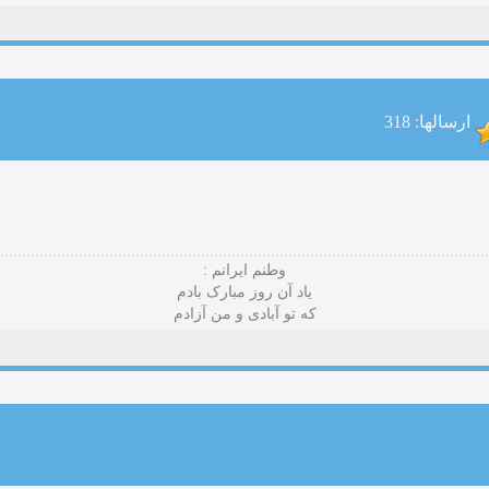
ارسالها: 318
وطنم ایرانم :
یاد آن روز مبارک بادم
که تو آبادی و من آزادم