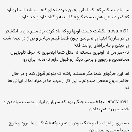
من باور نمیکنم که یک ایرانی به زن مرده تجاوز کنه ....شاید اسرا رو آره
که غیر طبیعی هم نیست گرچه کار بدیه و گناه داره و حد داره
rostam91: انگشت دست اونها رو که باد کرده بود میبریدن تا انگشتر
رو در بیارن؟ اینها رو نخوندی چون فقط فیلم مهاجر و پرواز در نیمه شب
رو دیدی و ماجراهای روایت فتح
نه خیر من نه اونوری هستم نه مثل شما اینجوری نه حرف تلویزیون
مجاهدین و رجوی و برخی دیگه رو قبول دارم نه ماله ایران رو
اما این حرفهای شما مگر مستند باشه که بتونم قبول کنم و در حال
حاضر دروغ محض میدونم ...این کار از عرب ها بر میاد اما از ایرانی ها
نه
rostam91: اینها غنیمت جنگی بود که سربازان ایرانی بدست میاوردن و
خمسش رو هم ندادن
بسیاری از اقوام ما تو جنگ بودن و غیر پوکه فشنگ و ماسوره و خرج
خمپاره چیزی نمیاوردن