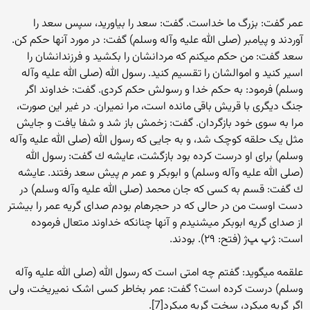
عمر گفت: بزرگ ما خداست. گفت: سعد را بیاورید، سپس سعد را
آوردند و پیامبر (صلی الله علیه وآله وسلم) گفت: در مورد آنها حکم کن.
سعد گفت: من حکم می‏کنم که مردانشان را بکشید و فرزندانشان را
اسیر کنید و اموالشان را تقسیم کنید. رسول الله (صلی الله علیه وآله
وسلم) فرمود: به حکم خدا و رسولش حکم کردی. گفت: خداوند اگر
جنگ دیگری با قریش باقی مانده است، مرا نمیران. در غیر این صورت،
مرا به سوی خود بازگردان. گفت: زخمش باز شد و شفا یافت و جایش
مثل یک حلقه کوچک شد، و به جایی که رسول الله (صلی الله علیه وآله
وسلم) برای او درست کرده بود بازگشت، عایشه ك گفت: رسول الله
(صلی الله علیه وآله وسلم) و ابوبکر و عمر م پیش سعد رفتند. عایشه
ك گفت: قسم به کسی که جان محمد (صلی الله علیه وآله وسلم) در
دست اوست من در حالی که در حجره‏ام بودم صدای گریه عمر را بیشتر
از صدای گریه ابوبکر می‏شنیدم و آنها چنانکه خداوند متعال فرموده
است: ﮋﭚ ﭛﮊ (فتح: ٢٩). بودند.
علقمه می‏گوید: گفتم چه امتی است که رسول الله (صلی الله علیه وآله
وسلم) درست کرده است؟ گفت: عمر بخاطر کسی اشک نمی‏ریخت، ولی
اگر گریه می‏کرد، سخت گریه می‏کرد[7].