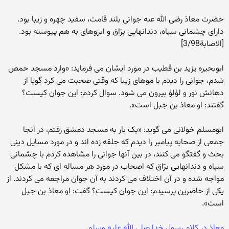
حضرت معاذ رضی الله عنه جوانی بلند قامت، سفید چهره و زیبا بود.
دارای چشمانی سیاه، دندانهایی برّاق و ابروهای به هم پیوسته بود.
[الاصابة3/98]
ابوبحیره یزید بن قطیب در مورد ایشان می فرماید: «وارد مسجد حمص
شدم، جوانی را دیدم با موهای زیبا که وقتی صحبت می کرد گویا از
دهانش نور و لؤلؤ بیرون می شود. سوال کردم: این جوان کیست؟
گفتند: او معاذ بن جبل است».
ابومسلم خولانی می گوید: «یک بار به مسجد دمشق رفتم، در آنجا
جمعی از صحابه پیامبر را دیدم که حلقه زده اند و در مورد مسایل دینی
بحث و گفتگو می کنند، در بین آنها جوانی را مشاهده کردم با چشمانی
سیاه و دندانهایی برّاق که اصحاب در مورد هر مساله ای که با مشکل
مواجه شده و در آن اختلاف می کردند به آن جوان مراجعه می کردند. از
یکی از حاضرین پرسیدم: این جوان کیست؟ گفت: او معاذ بن جبل
است».
معاذ در کلام رسول خدا صلی الله علیه وسلم