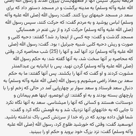
قریظه بگیرم. سپس آنها از قلعه‏هایشان بیرون آمدند و رسول الله (صلی
الله علیه وآله وسلم) به مدینه برگشت و در مسجد دستور داد که برای
سعد در مسجد خیمه‏ای برپا کنند. گفت: رسول الله (صلی الله علیه وآله
وسلم) لباس پوشید و به مردم گفت: که حرکت کنند، سپس رسول الله
(صلی الله علیه وآله وسلم) حرکت کرد و از بنی غنم در همسایگی
مسجد گذشت و گفت: چه کسی از اینجا رد شد؟ گفتند: دحیه کلبی و
صورت و ریش دحیه کلبی شبیه جبرئیل ؛ بود. گفت: رسول الله (صلی
الله علیه وآله وسلم) نزد آنها آمد و آنها را (25) شب محاصره کرد. وقتی
که محاصره بر آنها سخت شد، به آنها گفته شد: به حکم رسول الله
(صلی الله علیه وآله وسلم) گردن نهید. پس با ابالبابه بن عبدالمنذر
مشورت کردند و او گفت که آنها را بکشند. پس آنها گفتند: ما به حکم
سعد بن معاذ راضی می‏شویم و رسول الله (صلی الله علیه وآله وسلم) به
دنبال سعد فرستاد و سعد سوار بر چهارپایی آمد در حالی که زخم او را با
پارچه‏ای بسته بودند و به او گفتند: ای ابوعمرو، اینها هم پیمانان و
دوستانت هستند و کسانی که آنها را می‏شناسی. سعد به آنها نگاه نکرد
تا جایی که به خانه‏های آنها نزدیک شد و به قومش نگاه کرد و گفت:
شما قول داده بودید که در راه خدا از سرزنش کسی باک نداشته باشید.
ابوسعید گفت: وقتی که خورشید طلوع کرد، رسول الله (صلی الله علیه
وآله وسلم) گفت: نزد بزرگ خود بروید و حکم او را ببینید.