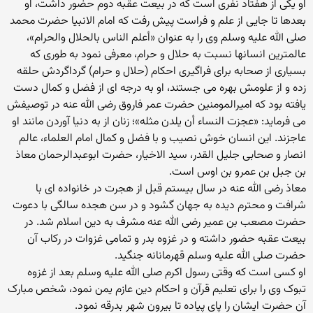
او یکی از هفتاد نفری است که در بیعت عقبه دوم حضور داشت، او
بعدها تا جایی از علم و فراست پیش رفت که امام الانبیا حضرت محمد
صلی الله علیه وسلم وی را به عنوان «أعلم الناس بالحلال والحرام»،
عالمترین انسانها نسبت به حلال و حرام، معرفی نمود به طوری که
بسیاری از صحابه برای فراگیری احکام (حلال و حرام) گرداگردش حلقه
زده و از علومش بهره می جستند، او به درجه ای از فضل و کمال دست
یافته بود که امیرالمومنین حضرت عمر فاروق رضی الله عنه در توصیفش
می فرماید: «عجزت النساء أن یلدن مثله»؛ زنان از به دنیا آوردن مانند او
عاجزند. این انسان خوش نصیب و با فضل و کمال امام العلماء، عالم
انصار و صحابی جلیل القدر، سید الاخیار، حضرت ابوعبدالرحمان معاذ
بن جبل بن عمرو بن اوس است.
معاذ رضی الله عنه در سال بیستم قبل از هجرت در خانواده ای با
شرافت و محترم دیده به جهان گشود و در سن هجده سالگی با دعوت
حضرت مصعب بن عمیر رضی الله عنه مشرف به دین اسلام شد. در
بیعت عقبه حضور داشته و در غزوه بدر و تمامی غزوات در رکاب آن
حضرت صلی الله علیه وسلم قهرمانانه جنگید.
او کسی است که وقتی رسول اکرم صلی الله علیه وسلم بعد از غزوه
تبوک وی را برای تعلیم قرآن و احکام دین عازم یمن نمود، شخص مبارک
آن حضرت ایشان را پای پیاده تا بیرون شهر بدرقه نمود.