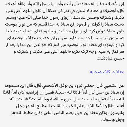
إني لأحبك. فقال له معاذ: بأبي أنت وأمي يا رسول الله وأنا والله أحبك.
قال: أوصيك يا معاذ لا تدعن في دبر كل صلاة أن تقول اللهم أعني على
ذكرك وشكرك وحسن عبادتك»؛ روزی رسول خدا صلی الله علیه وسلم
دست معاذ را گرفته و فرمود: ای معاذ به خدا قسم که من تو را دوست
دارم. معاذ عرض کرد: ای رسول خدا! پدر و مادرم فدای شما باد، به خدا
قسم من نیز شما را دوست دارم. سپس آن حضرت معاذ را توصیه ای
کرد و فرمود: ای معاذ! تو را توصیه می کنم که خواندن این دعا را بعد از
هر نماز به هیچ وجه ترک نکن؛ «اللهم أعنی علی ذکرک و شکرک و
حسن عبادتک».
معاذ در کلام صحابه
عن الشعبي قال: حدثني فروة بن نوفل الأشجعي قال: قال ابن مسعود:
إن معاذ بن جبل كان أمةً قانتًا لله حنيفًا، فقيل إن إبراهيم كان أمةً قانتًا
لله حنيفًا، فقال ما نسيت هل تدري ما الأمة وما القانت؟ فقلت: الله
أعلم، فقال: الأمة الذي يعلم الخير، والقانت المطيع لله عز وجل
وللرسول، وكان معاذ بن جبل يعلم الناس الخير وكان مطيعًا لله عز
وجل ورسوله.