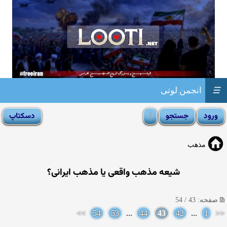
☰
انجمن لوتی
مذهب
شیعه مذهب واقعی یا مذهب ایرانی؟
صفحه: 43 / 54
>>
54
53
...
44
43
42
...
1
<<