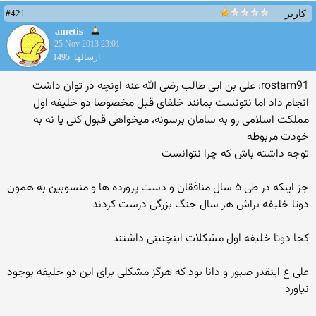
#421
کاربر
ametis
25 Nov 2013 23:01
ارسالها: 1495
rostam91: علی بن ابی طالب رضی الله عنه اونچه در توان داشت
انجام داد اما نتونست بمانند خلفای قبل مخصوصا دو خلیفه اول
مملکت اسلامی رو به سامان برسونه، میخواهی قبول کنی یا نه به
خودت مربوطه
توجه داشته باش که چرا نتوانست
جز اینکه در طی ۵ سال منافقان و دست پرورده ها و منسوبین به همون
دوتا خلیفه براش هر سال جنگ بزرگی درست کردند
کجا دوتا خلیفه اول مشکلات اینچنینی داشتند
علی ع اینقدر صبور و دانا بود که هرگز مشکلی برای این دو خلیفه بوجود
نیاورد