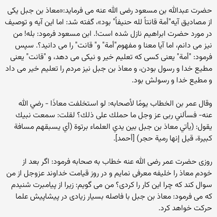
حضرت عبدالله بن مسعود رضی الله عنه می فرماید:«معاذ بن جبل یکی
از مصادیق آیه"أمة قانتاً لله حنیفاً" بود»، گفته شد: اما این آیه و توصیف
در مورد حضرت ابراهیم نازل شده است!. ابن مسعود فرمود: بله! من
نیز می دانم، اما آیا معنا و مفهوم"أمة" و" قانت" را می دانید؟. سپس
فرمود: "أمة" یعنی کسی که تعلیم خیر و نیکی می دهد، و "قانت" یعنی
مطیع خدا و رسول بودن، و معاذ بن جبل نیز مردم را تعلیم خیر می داد
و مطیع خدا و رسولش بود.
وقال عمر بن الخطاب يومًا لأصحابه: لو استخلفت معاذَا - رضي الله
عنه- فسألني ربى عز وجل ما حملك على ذلك؟ لقلت: سمعت نبيك
يقول: (يأتي معاذ بن جبل بين يدي العلماء برتوة (أي يسبقهم مسافة
كبيرة، قيل إنها رمية حجر) [أحمد].
روزی حضرت عمر رضی الله عنه خطاب به صحابه فرمود: اگر بعد از
خودم معاذ را خلیفه معرفی نمایم و در روز قیامت خداوند عزوجل از من
سوال کند که چرا این کار را کردی؟ من می گویم: زیرا از پیامبرت شنیدم
که می فرمود: معاذ بن جبل با فاصله بسيار زیادی در پیشاپیش علما
حركت خواهد كرد.