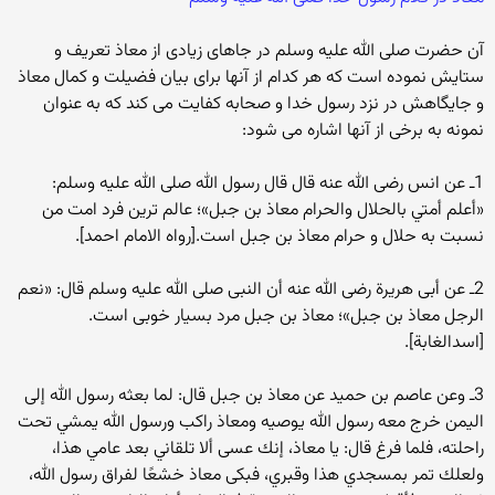
آن حضرت صلی الله علیه وسلم در جاهای زیادی از معاذ تعریف و
ستایش نموده است که هر کدام از آنها برای بیان فضیلت و کمال معاذ
و جایگاهش در نزد رسول خدا و صحابه کفایت می کند که به عنوان
نمونه به برخی از آنها اشاره می شود:
1ـ عن انس رضی الله عنه قال قال رسول الله صلی الله علیه وسلم:
«أعلم أمتي بالحلال والحرام معاذ بن جبل»؛ عالم ترین فرد امت من
نسبت به حلال و حرام معاذ بن جبل است.[رواه الامام احمد].
2ـ عن أبی هریرة رضی الله عنه أن النبی صلی الله علیه وسلم قال: «نعم
الرجل معاذ بن جبل»؛ معاذ بن جبل مرد بسیار خوبی است.
[اسدالغابة].
3ـ وعن عاصم بن حميد عن معاذ بن جبل قال: لما بعثه رسول الله إلى
اليمن خرج معه رسول الله يوصيه ومعاذ راكب ورسول الله يمشي تحت
راحلته، فلما فرغ قال: يا معاذ، إنك عسى ألا تلقاني بعد عامي هذا،
ولعلك تمر بمسجدي هذا وقبري، فبكى معاذ خشعًا لفراق رسول الله،