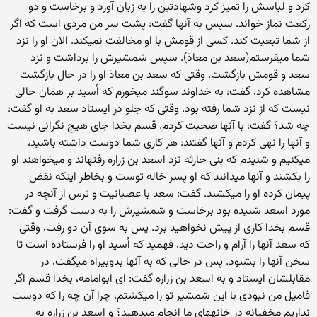
کرد و لباسش را تمیز کرد وشهادتین را به زبان آورد و برخاست و دو
رکعت نماز خواند. سپس به آنها گفت: پشت سر من مردی است که اگر
از شما تبعیت کند. کسی از قومش با او مخالفت نمی‏کند. الان او را نزد
شما می‏فرستم(سعد بن معاذ). سپس شمشیرش را برداشت و نزد
سعد و قومش بازگشت. وقتی که سعد بن معاذ او را در حال بازگشت
مشاهده کرد، گفت: به خداوند سوگند می‏خورم که اُسید بر همان حالی
نیست که از نزد شما رفته بود. وقتی که جلو در ایستاد سعد به او گفت:
چه شد؟ گفت: با آنها صحبت کردم. قسم بخدا جای هیچ نگرانی نیست
و آنها را نهی کردم و آنها گفتند: هر کاری شما دوست داشته باشید،
می‏کنیم و شنیدم که بنی حارثه نزد اسعد بن زراره رفته‏اند و می‏خواهند او
را بکشند و آنها می‏دانند که او پسر خاله توست و بخاطر اینکه نقض
پیمان کرده او را می‏کشند. گفت: سعد با عصبانیت و ترس از آنچه در
مورد اسعد شنیده بود برخاست و شمشیرش را به دست گرفت و گفت:
قسم بخدا کاری از پیش نخواهید برد. پس به سوی آن دو رفت، وقتی
که سعد آنها را آرام و راحت دید، فهمید که اُسید او را فرستاده است تا
سخن آنها را بشنود. پس در حالی که به آنها بدوبیراه می‏گفت، در
مقابلشان ایستاد و به اسعد بن زراره گفت: ای ابوامامه، بخدا قسم اگر
فامیل من نبودی با این شمشیر تو را می‏کشتم، چرا آن چه را که دوست
نداریم مخفیانه در خانه‏های ما انجام می‏دهید؟ و اسعد بن زراره به