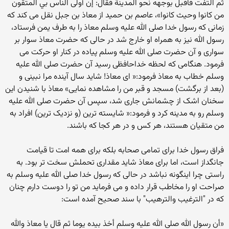
ثم التفت فأقبل بوجهه نحو المدينة فقال: إن أولى الناس بي المتقون
من كانوا وحيث كانوا»، عاصم بن حمید از معاذ بن جبل نقل می کند که
زمانی که رسول خدا صلی الله علیه وسلم معاذ را به طرف یمن فرستاد،
رسول الله نیز به همراه او خارج شد در حالی که حضرت معاذ سوار بر
سواری و آن حضرت صلی الله علیه وسلم پیاده در کنار او حرکت می
فرمود. هنگامی که لحظه خداحافظی رسید آن حضرت صلی الله علیه
وسلم خطاب به معاذ فرمود:« ای معاذ! شاید سال آینده مرا نبینی و
(بعد از برگشت) مسجد و قبر من را مشاهده نمایی» معاذ با شنیدن این
سخنان اشک از چشمانش جاری شد، سپس آن حضرت صلی الله علیه
وسلم رو به مدینه کرد و فرمود:« شایسته ترین (و نزدیک ترین) افراد به
من متقیان هستند، هر کس و در هر کجا که باشند.
فراق رسول خدا برای تمامی صحابه بلکه برای همه امت تا قیامت
جانگداز است، اما برای معاذ شاید مقداری تحملش سخت تر بود. به
راستی چرا اینگونه نباشد در حالی که رسول خدا صلی الله علیه وسلم به
صراحت او را مخاطب قرار داده و می فرماید من تو را دوست دارم چنان
که در "الترغیب والترهیب" با سند صحیح آمده است:
«أن رسول الله صلى الله عليه وسلم أخذ بيده يوما ثم قال يا معاذ والله