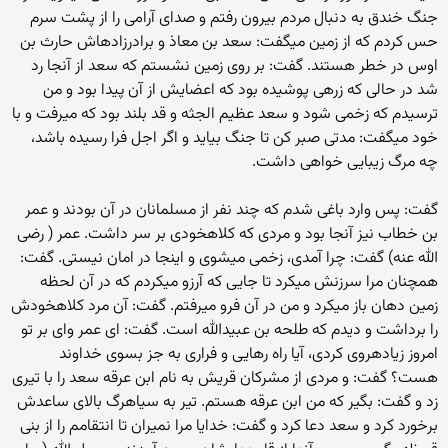
جنگ خندق به دنبال مردم بیرون رفتم و صدای آرامی را از پشت سرم
حس کردم که از زمین می‏گفت: سعد بن معاذ و برادرزاده‏اش حارث بن
اوس در خطر هستند. گفت: بر روی زمین نشستم که سعد از آنجا رد
شد در حالی که زرهی پوشیده بود که اعضایش از آن پیدا بود و من
ترسیدم که زخمی شود و سعد عظیم الجثه و قد بلند بود که می‏رفت و با
خود می‏گفت: مدتی صبر کن تا جنگ بیاید و اگر اجل فرا رسیده باشد،
چه مرگ زیبایی خواهی داشت.
گفت: پس وارد باغی شدم که چند نفر از مسلمانان در آن بودند و عمر
بن خطاب نیز آنجا بود و مردی که کلاهخودی بر سر داشت. عمر ( رضی
الله عنه) گفت: چرا آمدی، زخمی می‏شوی و اینجا در امان نیستی. گفت:
همچنان مرا سرزنش می‏کرد تا جایی که آرزو می‏کردم که در آن لحظه
زمین دهان باز می‏کرد و من در آن فرو می‏رفتم. گفت: آن مرد کلاهخودش
را برداشت و دیدم که طلحه بن عبیدالله است. گفت: ای عمر وای بر تو
امروز زیاده‏روی کردی، آیا راه رهایی و فراری به جز بسوی خداوند
هست؟ گفت: و مردی از مشرکان قریش به نام ابن عرقه سعد را با تیری
زد و گفت: بگیر که من ابن عرقه هستم. تیر به سیاهرگ بالای ساعدش
برخورد کرد و سعد دعا کرد و گفت: خدایا مرا نمیران تا انتقامم را از بنی