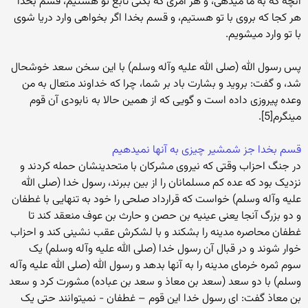
آنچه که به ما می‏دهی، و هر امری که بکنی تابع تو هستیم، قسم بخدا
هر کجا که بروی با تو هستیم، و قسم بخدا اگر بخواهی وارد دریا شوی
با تو وارد می‏شویم.
پس رسول الله (صلی الله علیه وآله وسلم) با این سخن سعد خوشحال
شد، و گفت: بروید و بشارت باد بر شما، چرا که خداوند متعال به من
وعده پیروزی داده است و گویی که از همین حالا به نابودی آن قوم
می‏نگرم[5].
قسم بخدا جز شمشیر چیزی به آنها نمی‏دهیم
در جنگ احزاب وقتی که نیروی مشرکان با متحدینشان حمله کردند و
نزدیک بود که عده کم مسلمانان را از بین ببرند، رسول خدا (صلی الله
علیه وآله وسلم) خواست که قرارداد صلحی را خود به تنهایی با غطفان
و دو بزرگ آنجا یعنی عینیه بن حصن و حارث بن عوف منعقد کند تا
غطفان محاصره مدینه را بشکند و با لشکرش عقب نشینی کند و احزاب
خوار شوند و در قبال آن رسول خدا (صلی الله علیه وآله وسلم) یک
سوم ثمره خرمای مدینه را به آنها بدهد و رسول الله (صلی الله علیه وآله
وسلم) با دو سعد (سعد بن معاذ و سعد بن عباده) مشورت کرد و سعد
بن معاذ گفت: ای رسول خدا این قوم – غطفان - نمی‏توانند حتی یک