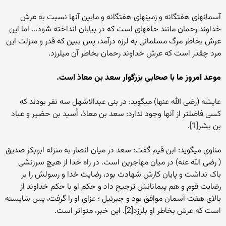
آسمانهای هفت‏گانه و زمینهای هفت‏گانه و مابین آنها نسبت به عرش
خداوند رحمان مانند حلقه‏ای است که در بیابان انداخته شود... اما این
عرش بخاطر مرگ مسلمانی به لرزه درآمد، پس ببین که قدر و منزلت این
مرد چقدر است که عرش خداوند رحمان بخاطر آن می‏لرزد.
موعد امروز ما با صحابی بزرگوار سعد بن معاذ است.
عایشه (رضی الله عنها) می‏گوید: در بنی عبدالاشهل سه نفر بودند که
کسی فاضلتر از آنها وجود ندارد: سعد بن معاذ، اُسید بن حضیر و عباد
بن بشر[1].
مناوی می‏گوید: ابن قیم گفت: سعد در میان انصار به منزله ابوبکر صدیق
( رضی الله عنه) در میان مهاجرین است. در راه خدا از هیچ سرزنشی
باک نداشت و پایان کارش شهادت بود، رضایت خدا و رسولش را بر
رضایت قوم و هم پیمانانش ترجیح داد و حکم او با حکم خداوند از
بالای هفت آسمان موافق بود و جبرئیل ؛ عزای او را گرفت، پس شایسته
است که عرش بخاطر او بلرزد[2]. این خبر، متواتر است.