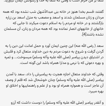
شما بر من حرام است تا وقتی که شما به خدا و رسولش ایمان نیاورید.
گفتند: قسم بخدا هنوز در خانه بنی عبدالأشهل شب نشده بود که همه
مردان و زنان مسلمان شدند و اسعد و مصعب به منزل اسعد بن زراره
بازگشتند و در خانه او مردم را به اسلام دعوت می‏کرند تا جایی که
خانه‏ای از خانه‏های انصار نمانده بود که همه مردان و زنان، آن مسلمان
نشده باشند[4].
سعد ( رضی الله عنه) این چنین ایمان آورد و حمل امانت این دین را به
گردن گرفت و شروع به دعوت مردم به دین خداوند متعال کرد و قلبش
در اشتیاق دیدن پیامبر (صلی الله علیه وآله وسلم) می‏سوخت... و ثمره
و بهره دعوتی که با نرمی و مدارا همراه باشد این گونه است.
وقتی که خداوند متعال اجازه هجرت به پیامبرش را داد، سعد با آمدن
پیامبر (صلی الله علیه وآله وسلم) چنان خوشحال شد که قلم از وصف
آن عاجز است و همواره همراه او بود و از علم و راهنمایی‏ها و اخلاق او
بهره می‏برد.
و آنقدر پیامبر (صلی الله علیه وآله وسلم) را دوست داشت که آرزو