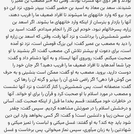
بودند و هر دوی آنها مشرک بودند. وقتی که خبر مصعب بن عمیر را
شنیدند، سعد بن معاذ به اسید بن حضیر گفت: بی‏پدر شوی، نزد این دو
مرد برو که وارد خانه‏های ما می‏شوند تا افراد ضعیف ما را فریب دهند،
آنها را بازدار و بترسان از اینکه وارد خانه‏های ما بشوند. اگر اسعد بن
زراره، پسرخاله‏ام نبود، خودم این کار را انجام می‏دادم. گفت: اسید بن
حضیر شمشیرش را برداشت و نزد آنها رفت، وقتی که اسعد بن زراره او
را دید به مصعب بن عمیر گفت: این بزرگ قومش است، نزد تو آمده
است، برای دعوت او بیشتر تلاش کن. مصعب گفت: اگر بنشیند با او
صحبت می‏کنم. گفت: روبروی آنها ایستاد و به آنها دشنام داد و گفت:
چرا شما آمده‏اید تا افراد ضعیف ما را فریب دهید؟ اگر جان خود را
دوست دارید، بروید. مصعب به او گفت: ممکن است بنشینی و به حرف
من گوش فرا دهی؟ اگر راضی شدی آن را بپذیر و گرنه آن را رها ‏کن.
گفت: منصفانه است. پس شمشیرش را کنار گذاشت و نزد آنها نشست
و مصعب در مورد اسلام با او صحبت کرد و قرآن را برای او خواند. آنها
در خاطرات خود می‏گفتند: قسم بخدا ما قبل از اینکه صحبت کند، آسانی
و درخشش اسلام را در صورتش مشاهده کردیم. سپس گفت: چقدر
این سخن زیبا و دلنشین است! و گفت: اگر کسی بخواهد وارد این دین
شود باید چه کند؟ به او گفتند: غسل می‏کنی و لباست را تمیز می‏کنی و
شهادتین را به زبان می‏آوری، سپس نماز می‏خوانی. پس برخاست و غسل