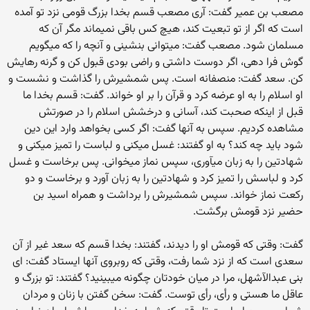
مصعب بن عمیر گفت: آری مصعب قسم بخدا بزرگ قومی نزد تو آمده
است که اگر از تو تبعیت کند، هیچ کس باقی نمی‏ماند مگر آن که
مسلمان شود. مصعب گفت: می‏توانی بنشینی و آنچه را که می‏گویم
گوش فرا دهی، اگر دوست داشتی و راضی بودی قبول کن و گرنه رهایش
کن. سعد گفت: منصفانه است. پس شمشیرش را گذاشت و نشست و
او اسلام را به او عرضه کرد و قرآن را بر او خواند. گفت: قسم بخدا ما
قبل از اینکه صحبت کند، آسانی و درخشش اسلام را در صورتش
مشاهده کردیم. سپس به آنها گفت: اگر کسی بخواهد وارد این دین
شود باید چه کند؟ به او گفتند: غسل می‏کنی و لباست را تمیز می‏کنی و
شهادتین را به زبان می‏آوری، سپس نماز می‏خوانی. پس برخاست و غسل
کرد و لباسش را تمیز کرد و شهادتین را به زبان آورد و برخاست و دو
رکعت نماز خواند. سپس شمشیرش را برداشت و همراه اسید بن
حضیر نزد قومش برگشت.
گفت: وقتی که قومش او را دیدند، گفتند: بخدا قسم که سعد غیر از آن
سعدی است که از نزد شما رفت، وقتی که روبروی آنها ایستاد گفت: ای
بنی عبدالآشهل، مرا در میان خودتان چگونه می‏بینید؟ گفتند: تو بزرگ و
عاقل ما هستی و رأی، رأی توست. گفت: سخن گفتن با زنان و مردان