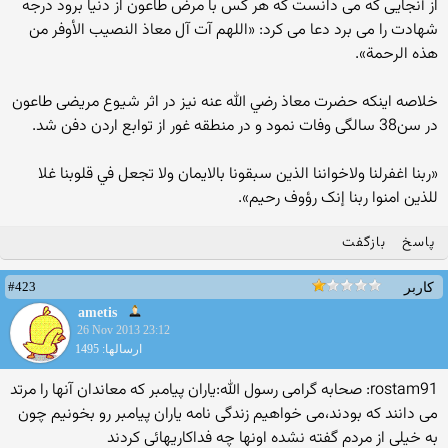
از آنجایی که می دانست که هر کس با مرض طاعون از دنیا برود درجه
شهادت را می برد دعا می کرد: «اللهم آت آل معاذ النصيب الأوفر من
هذه الرحمة».
خلاصه اینکه حضرت معاذ رضي الله عنه نیز در اثر شیوع مریضی طاعون
در سن38 سالگی وفات نمود و در منطقه غور از توابع اردن دفن شد.
«ربنا اغفرلنا ولاخواننا الذين سبقونا بالايمان ولا تجعل في قلوبنا غلا
للذين امنوا ربنا إنک رؤوف رحیم».
پاسخ
بازگفت
#423
کاربر
ametis
26 Nov 2013 23:12
ارسالها: 1495
rostam91: صحابه گرامی رسول الله:یاران پیامبر که معاندان آنها را مرتد
می دانند که بودند،می خواهیم زندگی نامه یاران پیامبر رو بخونیم چون
به خیلی از مردم گفته نشده اونها چه فداکاریهائی کردند