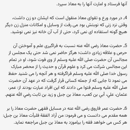
آنها فرستاد و امارت آنها را به معاذ سپرد.
4ـ در مورد ورع و تقوای معاذ منقول است که ایشان دو زن داشت،
وقتی نزد زنی که نوبتش بود می رفت از وسایل و امکانات منزل زن دیگر
هیچ گونه استفاده ای نمی کرد، حتی از آب آن خانه نیز نمی نوشید.
5ـ حضرت معاذ رضی الله عنه نسبت به فراگیری علم و آموختن آن
حرص و علاقه زیادی داشت؛ هرگز حاضر نمی شد حتی یک مجلس از
مجالس آن حضرت صلی الله علیه وسلم از وی فوت شود، او در تمام
این مجالس شرکت می کرد و علوم قرآن و حدیث را از محضر مبارک
رسول خدا صلی الله علیه وسلم فراگرفته و هر آنچه را می شنید حفظ
می نمود تا جایی که از جمله کسانی قرار گرفت که در عهد آن حضرت
صلی الله علیه وسلم فتوا می دادند که این افراد عبارت بودند از: عمر،
عثمان، علي، أبي بن كعب، معاذ بن جبل و زيد بن ثابت رضي الله عنهم.
6ـ حضرت عمر فاروق رضی الله عنه در مسایل فقهی حضرت معاذ را بر
همه مقدم می دانست و می فرمود: من أراد الفقة فليأت معاذ بن جبل:
هر کس می خواهد فقه را بیاموزد به معاذ بن جبل مراجعه نماید.