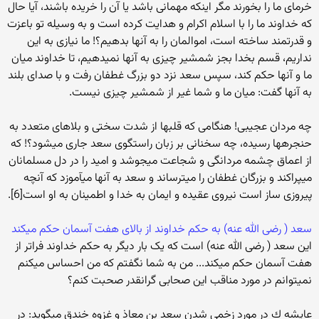
خرمای ما را بخورند مگر اینکه مهمانی باشد یا آن را خریده باشند، آیا حال
که خداوند ما را با اسلام اکرام و هدایت کرده است و به وسیله تو باعزت
و قدرتمند ساخته است، اموالمان را به آنها بدهیم؟! ما نیازی به این
نداریم، قسم بخدا بجز شمشیر چیزی به آنها نمی‏دهیم، تا خداوند میان
ما و آنها حکم کند، سپس سعد نزد دو بزرگ غطفان رفت و با صدای بلند
به آنها گفت: میان ما و شما غیر از شمشیر چیزی نیست.
چه مردان عجیبی! هنگامی که قلبها از شدت سختی و بلاهای متعدد به
حنجره‏ها رسیده، چه سخنانی بر زبان راستگوی سعد جاری می‏شود؟! که
از اعماق چشمه‏ مردانگی و شجاعت می‏جوشد و امید را در دل مسلمانان
می‏پراکند و بزرگان غطفان را می‏ترساند و سعد به آنها می‏آموزد که آنچه
پیروزی ساز است نیروی عقیده و ایمان به خدا و اطمینان به او است[6].
سعد ( رضی الله عنه) به حکم خداوند از بالای هفت آسمان حکم می‏کند
این سعد ( رضی الله عنه) است که یک بار دیگر به حکم خداوند فراتر از
هفت آسمان حکم می‏کند... من به شما نگفتم که من احساس می‏کنم
نمی‏توانم در مورد مناقب این صحابی گرانقدر صحبت کنم؟
عایشه ك در مورد زخمی شدن سعد بن معاذ و غزوه خندق می‏گوید: در