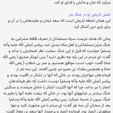
می‏کرد که جان و مالش را فدای او کند.
نقش تاریخی او در جنگ بدر
این همان لحظه تاریخی است که سعد ایمان و عقیده‏اش را در آن و
برای یاری دین آشکار کرد.
زمانی که هدف عزیمت سپاه مسلمانان از تصرف قافله مشرکین به
جنگ میان مسلمانان و اهل مکه تبدیل شد، پیامبر (صلی الله علیه وآله
وسلم) خواست که قبل از این جنگ سخت، نظر اصحابش را بداند و
گفت: ای مردم در این باره چه نظری دارید؟ پس ابوبکر صدیق ( رضی الله
عنه) گفت: خوب است، موافق هستیم. و عمر بن خطاب ( رضی الله
عنه) و همچنین مقداد بن عمرو نیز چنین گفتند. این سه نفر از
فرماندهان مهاجران بودند در حالی که آنها در لشکر در اقلیت بودند و
پیامبر (صلی الله علیه وآله وسلم) دوست داشت که نظر فرماندهان
انصار را نیز بداند، چرا که آنها اکثریت لشکر را شامل می‏شدند و سنگینی
جنگ بیشتر بر شانه‏های آنها بود، در حالی که بیعت عقبه آنها را ملزم به
جنگ بیرون از مدینه نمی‏کرد. پس پیامبر (صلی الله علیه وآله وسلم)
بعد از سخنان آن سه نفر گفت: ای مردم با من مشورت کنید و تنها
منظورش انصار بود. فرمانده انصار و پرچمدار آنها سعد بن معاذ گفت: