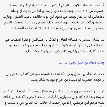
7ـ حضرت معاذ علاوه بر انجام فرائض و عبادات به نوافل نیز بسیار
اهمیت می داد، نماز تهجد را به طور پایبندی ادا می نمود. از جمله
دعاهایی که در نماز تهجد می نمود این بود: «اللهم نامت العيون وغارت
النجوم و أنت حي قيوم اللهم للجنة بطئ وهربي من النار ضعيف اللهم
اجعل لي عندك هدى ترده إلي يوم القيامة إنك لا تخلف المعياد».
8ـ ایشان بسیار به مساله انفاق و کمک به مساکین و فقرا اهمیت می
داد، تا جایی که در نتیجه کثرت انفاق و صدقه، مدیون شده و مجبور
شد تا کلیه امولش را فروخته و دیونش را پرداخت نماید.
وفات معاذ بن جبل رضی الله عنه
حضرت معاذ بن جبل رضی الله عنه به همراه سپاهی که فرماندهی آن
بر عهده حضرت ابوعبیده بن جراح بود به شام رفت.
در سال هجده هجری بیماری طاعون به شکل بسیار گسترده ای در شام
شیوع پیدا کرد که جان بسیاری را گرفت. اما معاذ رضی الله عنه بر خلاف
بقیه مردم این مریضی را نوعی رحمت از جانب الله تعالی می دانست و