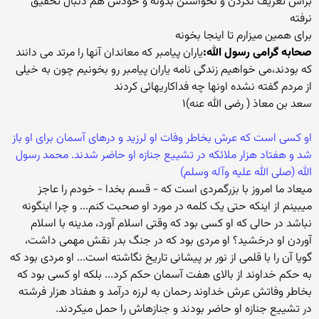
براش تعریف نکردن و نخواستن بدونه و خودش هم دنبال تحقیق
نرفته
برای همین میزارم تا اینجا بخونه
صحابه گرامی رسول الله:
یاران پیامبر که معاندان آنها را مرتد می دانند
که بودند،می خواهیم زندگی نامه یاران پیامبر رو بخونیم چون به خیلی
از مردم گفته نشده اونها چه فداکاریهائی کردند
سعد بن معاذ ( رضی الله عنه)۱
او کسی است که عرش بخاطر وفات او لرزید و درهای آسمان برای او باز
شد و هفتاد هزار ملائکه در تشییع جنازه او حاضر شدند. محمد رسول
الله (صلی الله علیه وآله وسلم)
میعاد ما امروز با بزرگمردی است که - قسم بخدا - خودم را عاجز
می‏بینم از اینکه حتی یک کلمه در مورد او صحبت کنم... و چرا اینگونه
نباشد در حالی که او کسی بود که وقتی اسلام آورد، مدینه با اسلام
آوردن او درخشید؟ او مردی بود که در جنگ بدر نقش مهمی داشت،
گویا آن را با قلمی از نور بر پیشانی تاریخ نگاشته است... او مردی بود که
به حکم خداوند از بالای هفت آسمان حکم کرد... بلکه او کسی بود که
بخاطر وفاتش عرش خداوند رحمان به لرزه درآمد و هفتاد هزار فرشته
در تشییع جنازه او حاضر بودند و جنازه‏اش را حمل می‏کردند.