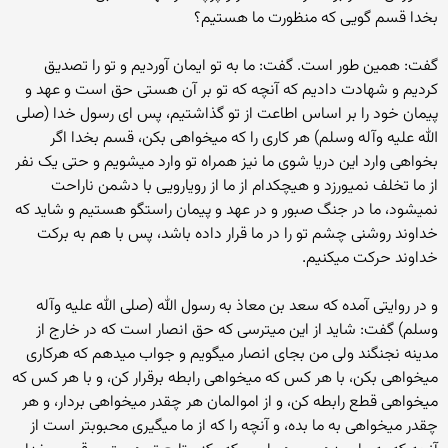
بخدا قسم گویی که منظورت ما هستیم؟
گفت: همین طور است. گفت: ما به تو ایمان آوردیم و تو را تصدیق
کردیم و شهادت دادیم که آنچه که تو بر آن هستی حق است و عهد و
پیمان خود را بر اساس اطاعت از تو گذاشتیم، پس ای رسول خدا (صلی
الله علیه وآله وسلم) هر کاری را که می‏خواهی بکن، قسم بخدا اگر
بخواهی وارد این دریا شوی ما نیز همراه تو وارد می‏شویم و حتی یک نفر
از ما تخلف نمی‏ورزد و هیچکدام از ما از رویارویی با دشمن ناراحت
نمی‏شود، ما در جنگ صبور و در عهد و پیمان راستگو هستیم و شاید که
خداوند روشنی چشم تو را در ما قرار داده باشد، پس با هم به برکت
خداوند حرکت می‏کنیم.
و در روایتی آمده که سعد بن معاذ به رسول الله (صلی الله علیه وآله
وسلم) گفت: شاید از این می‏ترسی که حق انصار است که در خارج از
مدینه نجنگند ولی من بجای انصار می‏گویم و جواب می‏دهم که هرکاری
می‏خواهی بکن، با هر کس که می‏خواهی رابطه برقرار کن، و با هر کس که
می‏خواهی قطع رابطه کن، و از اموالمان هر چقدر می‏خواهی بردار، و هر
چقدر می‏خواهی به ما بده، و آنچه را که از ما می‏گیری محبوبتر است از