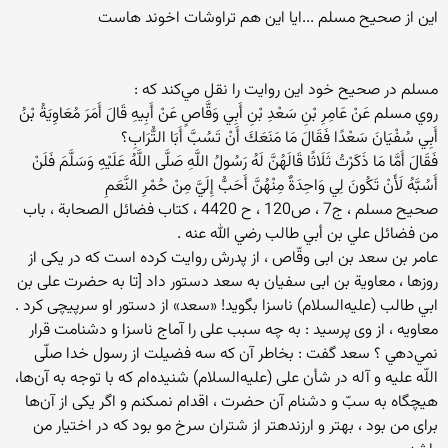
این از صحیح مسلم ...ایا این هم تراوشات اخوند هاست
مسلم در صحيح خود اين روايت را نقل مي‌كند كه :
روي مسلم عَنْ عَامِرِ بْنِ سَعْدِ بْنِ أَبِي وَقَّاصٍ عَنْ أَبِيهِ قَالَ أَمَرَ مُعَاوِيَةُ بْنُ
أَبِي سُفْيَانَ سَعْدًا فَقَالَ مَا مَنَعَكَ أَنْ تَسُبَّ أَبَا التُّرَابِ؟
فَقَالَ أَمَّا مَا ذَكَرْتُ ثَلَاثًا قَالَهُنَّ لَهُ رَسُولُ اللَّهِ صَلَّى اللَّهُ عَلَيْهِ وَسَلَّمَ فَلَنْ
أَسُبَّهُ لَأَنْ تَكُونَ لِي وَاحِدَةٌ مِنْهُنَّ أَحَبُّ إِلَيَّ مِنْ حُمْرِ النَّعَمِ
صحيح مسلم ، ج7 ، ص120 ، ح 4420 ، كتاب فضائل الصحابة ، باب
من فضائل علي بن أبي طالب رضي الله عنه .
عامر بن سعد بن ابى وقّاص ، از پدرش روايت كرده است كه در يكى از
روزها ، معاوية بن ابى سفيان به سعد دستور داد [تا به حضرت على بن
ابي طالب (عليه‌السلام) ناسزا بگويد! «سعد» از دستور او سرپيچى كرد .
معاويه ، از وى پرسيد : به چه سبب على را آماج ناسزا و دشنامت قرار
نمي‌دهي ؟ سعد گفت : بخاطر آن كه سه فضيلت از رسول خدا صلّى
اللّه عليه و آله در شأن على (عليه‌السلام) شنيده‌ام كه با توجه به آن‌ها،
هيچگاه به سبّ و دشنام آن حضرت ، اقدام نمى‏كنم و اگر يكى از آن‌ها
براى من بود ، بهتر و ارزنده‏تر از شتران سرخ مو بود كه در اختيار من