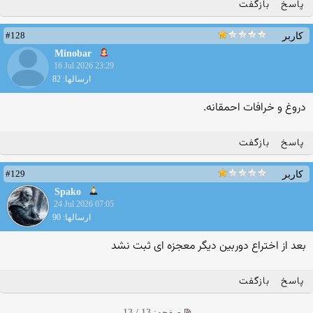
پاسخ
بازگفت
#128
کاربر
Minobar
16 Jul 2026 23:29
ارسالها: 82
دروغ و خرافات احمقانه.
پاسخ
بازگفت
#129
کاربر
Spako
24 Jul 2026 07:05
ارسالها: 90
بعد از اختراع دوربین دیگر معجزه ای ثبت نشد
پاسخ
بازگفت
صفحه: 13 / 13