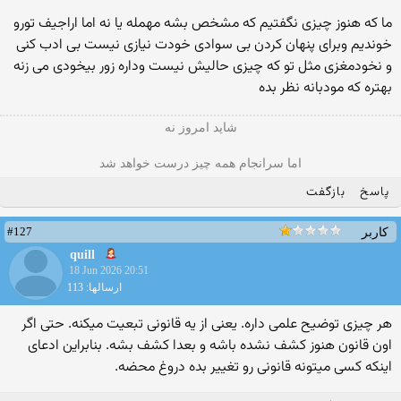
ما که هنوز چیزی نگفتیم که مشخص بشه مهمله یا نه اما اراجیف تورو
خوندیم وبرای پنهان کردن بی سوادی خودت نیازی نیست بی ادب کنی
و نخودمغزی مثل تو که چیزی حالیش نیست وداره زور بیخودی می زنه
بهتره که مودبانه نظر بده
شاید امروز نه
اما سرانجام همه چیز درست خواهد شد
پاسخ
بازگفت
#127
کاربر
quill
18 Jun 2026 20:51
ارسالها: 113
هر چیزی توضیح علمی داره. یعنی از یه قانونی تبعیت میکنه. حتی اگر
اون قانون هنوز کشف نشده باشه و بعدا کشف بشه. بنابراین ادعای
اینکه کسی میتونه قانونی رو تغییر بده دروغ محضه.