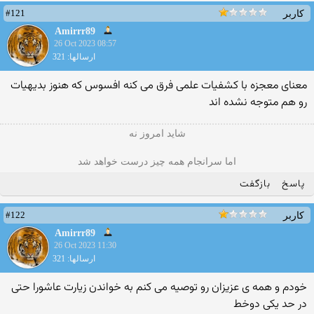
#121
کاربر
Amirrr89
26 Oct 2023 08:57
ارسالها: 321
معنای معجزه با کشفیات علمی فرق می کنه افسوس که هنوز بدیهیات
رو هم متوجه نشده اند
شاید امروز نه
اما سرانجام همه چیز درست خواهد شد
پاسخ
بازگفت
#122
کاربر
Amirrr89
26 Oct 2023 11:30
ارسالها: 321
خودم و همه ی عزیزان رو توصیه می کنم به خواندن زیارت عاشورا حتی
در حد یکی دوخط