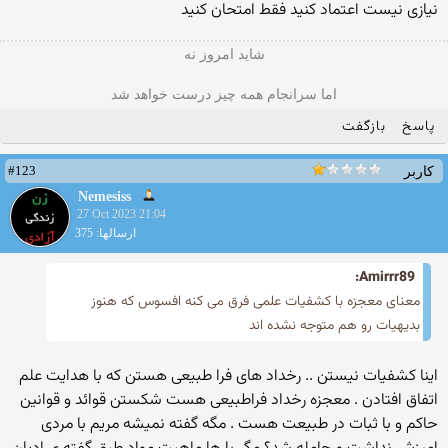
نیازی نیست اعتماد کنید فقط امتحان کنید
شاید امروز نه
اما سرانجام همه چیز درست خواهد شد
پاسخ
بازگفت
#123
کاربر
Nemesiss
27 Oct 2023 21:04
ارسالها: 375
Amirrr89:
معنای معجزه با کشفیات علمی فرق می کنه افسوس که هنوز
بدیهیات رو هم متوجه نشده اند
اینا کشفیات نیستن .. رخداد های فرا طبیعی هستن که با هدایت علم
اتفاق افتادن . معجزه رخداد فراطبیعی هست شکستن قوائد و قوانین
حاکم و با ثبات در طبیعت هست . مگه گفته نمیشه مریم با مردی