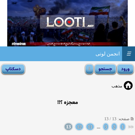
☰
انجمن لوتی
مذهب
معجزه ؟!!
صفحه: 13 / 13
13
12
11
...
3
2
1
<<