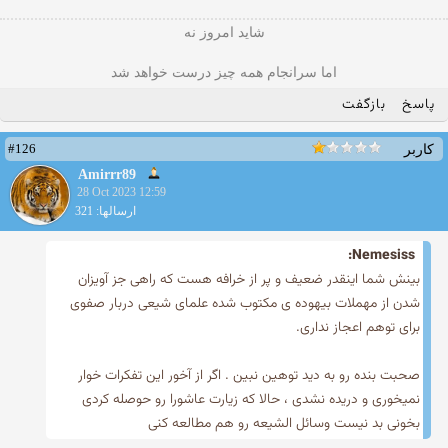
شاید امروز نه
اما سرانجام همه چیز درست خواهد شد
پاسخ
بازگفت
#126
کاربر
Amirrr89
28 Oct 2023 12:59
ارسالها: 321
Nemesiss:
بینش شما اینقدر ضعیف و پر از خرافه هست که راهی جز آویزان
شدن از مهملات بیهوده ی مکتوب شده علمای شیعی دربار صفوی
برای توهم اعجاز نداری.
صحبت بنده رو به دید توهین نبین . اگر از آخور این تفکرات خوار
نمیخوری و دریده نشدی ، حالا که زیارت عاشورا رو حوصله کردی
بخونی بد نیست وسائل الشیعه رو هم مطالعه کنی