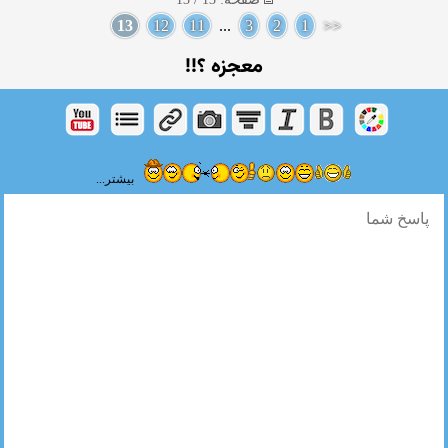
13
12
11
...
3
2
1
<<
معجزه ؟!!
بیشتر...