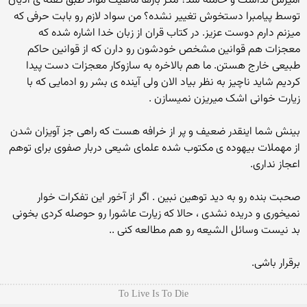
امیزش نداشت و حامله شد؟ مگر بارها ماهیت مواد طبق گفته ی ادیان
توسط پیامبرا دستخوش تغییر نشده؟ من سواد لازم رو بابت حرفی که
میزنم دارم دوست عزیز. در کتاب قران از زبان خدا اشاره شده که
معجزات هم قوانین مشخص خودشون رو دارن که از قوانین حاکم
طبیعی خارج هستن. ما هم بالاخره به سازوکار معجزات دست پیدا
کردیم شاید ناچیز به نظر بیاد الان ولی آینده ی بشر رو ادمایی که با
زیارت خوانی اشک میریزن نمیسازن .
بینش شما اینقدر ضعیف و پر از خرافه هست که راهی جز آویزان شدن
از مهملات بیهوده ی مکتوب شده علمای شیعی دربار صفوی برای توهم
اعجاز نداری.
صحبت بنده رو به دید توهین نبین . اگر از آخور این تفکرات خوار
نمیخوری و دریده نشدی ، حالا که زیارت عاشورا رو حوصله کردی بخونی
بد نیست وسائل الشیعه رو هم مطالعه کنی ..
برقرار باشی.
To Live Is To Die