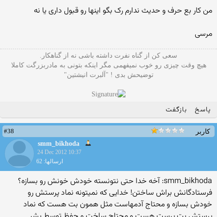
من کار بع حرف و حدیث ندارم رک بگو اینها رو قبول داری یا نه
مرسی
سعی کن از گناه نفرت داشته باشی نه از گناهکار.
هیچ وقت چیزی رو خوب نمیفهمی مگر اینکه بتونی به مادربزرگت کاملا
توضیحش بدی ! "آلبرت انیشتین"
پاسخ
بازگفت
#38
کاربر
smm_bikhoda
24 Dec 2012 10:37
ارسالها: 62
smm_bikhoda: آخه خدا حتی نتونسته خودش خونش رو بسازه؟
فرستادگانش براش ساختن! خدایی که نمیتونه نماد پرستش رو
خودش بسازه و محتاج آدمهاست مثل همون بت هست که نماد
پرستش بت پرست هست و محتاج ساخت و حفظ توسط بشر.