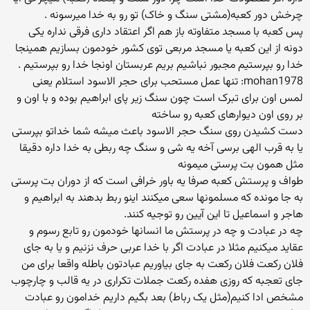
چرخش دور کعبه(مشتی سنگ و خاک) تو رو به خدا میرسونه .
پس کعبه با مسجد متفاوته باز هم اگر اعتقاد داری فرقی نداره یکی
دونه از این کعبه یا مسجد مربعی توی کشور خودمون بسازیم همینجا
خدا رو بپرستیم مجبور نباشیم بریم عربستان اونجا خدا رو بپرستیم .
mohan1978: تنها عمل مستحب برای حجر الاسود استلام یعنی
لمس اون برای تبرک است چون سنگ زیر پای ابراهیم بوده و با اون و
بر روی اون دیوارهای کعبه رو ساخته
دست کشیدن روی سنگ حجر الاسود باعث میشه شما خداتو بپرستی
یا به قرب الهی برسی آخه یه شی و سنگ چه ربطی به خدا داره دقیقا
مثل همون بت پرستی میمونه
طواف و پرستش کعبه صرفا یه باور خرافی است که از دوران بت پرستی
به جا مونده که مسلمونها سعی میکنند اینو ربط بدهند به ابراهیم و
هاجر و اسماعیل تا این آیین رو توجیه کنند.
چه در عبادت و چه در پرستش ما انسانها خودمون رو تابع رسوم و
عقاید میکنیم مثلا در عبادت اگر با خدا عربی حرف نزنیم و یا به جای
فلان رکعت فلان رکعت به جای بیاوریم عبادتون باطله واقعا برای من
جای تعجبه که روزی هفده رکعت جملات تکراری در یه قالب و چارچوب
مشخص ادا کنیم(مثل یک رباط) بعد بگیم داریم خدامون رو عبادت