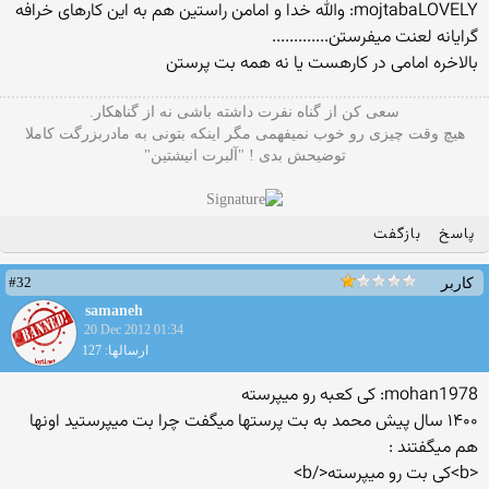
mojtabaLOVELY: والله خدا و امامن راستین هم به این کارهای خرافه
گرایانه لعنت میفرستن.............
بالاخره امامی در کارهست یا نه همه بت پرستن
سعی کن از گناه نفرت داشته باشی نه از گناهکار.
هیچ وقت چیزی رو خوب نمیفهمی مگر اینکه بتونی به مادربزرگت کاملا
توضیحش بدی ! "آلبرت انیشتین"
پاسخ
بازگفت
#32
کاربر
samaneh
20 Dec 2012 01:34
ارسالها: 127
mohan1978: کی کعبه رو میپرسته
۱۴۰۰ سال پیش محمد به بت پرستها میگفت چرا بت میپرستید اونها
هم میگفتند :
<b>کی بت رو میپرسته</b>