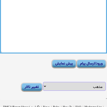
|
Moderator List
|
FAQ
|
How To
|
Rules
|
News
|
DMCA/Report Abuse (گزارش)