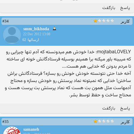
پاسخ
بازگفت
#34
کاربر
smm_bikhoda
22 Dec 2012 13:08
ارسالها: 62
mojtabaLOVELY: خدا خودش هم میدونسته که آدم تنها چیزایی رو
که میبینه باور میکنه برا همینم بوسیله فرستادگانش خونه ای ساخته
تا مردم بدونن که خدایی هم هست....
آخه خدا حتی نتونسته خودش خونش رو بسازه؟ فرستادگانش براش
ساختن! خدایی که نمیتونه نماد پرستش رو خودش بسازه و محتاج
آدمهاست مثل همون بت هست که نماد پرستش بت پرست هست و
محتاج ساخت و حفظ توسط بشر.
پاسخ
بازگفت
#35
کاربر
samaneh