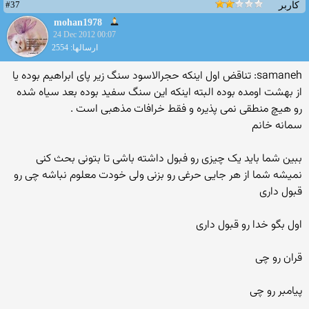
#37
کاربر
mohan1978
24 Dec 2012 00:07
ارسالها: 2554
samaneh: تناقض اول اینکه حجرالاسود سنگ زیر پای ابراهیم بوده یا
از بهشت اومده بوده البته اینکه این سنگ سفید بوده بعد سیاه شده
رو هیچ منطقی نمی پذیره و فقط خرافات مذهبی است .
سمانه خانم
ببین شما باید یک چیزی رو فبول داشته باشی تا بتونی بحث کنی
نمیشه شما از هر جایی حرغی رو بزنی ولی خودت معلوم نباشه چی رو
قبول داری
اول بگو خدا رو قبول داری
قران رو چی
پیامبر رو چی