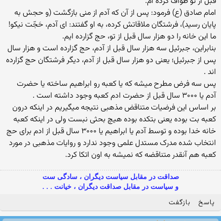
قبل از تو طواف کرده ام.
امام صادق (ع) فرمود: پس از آن که آدم از منی بازگشت (و حجش به
پایان رسید)، فرشتگان ملاقاتش کرده، به او گفتند: ای آدم، حَجّت نیکو!
ما این خانه را دو هزار سال قبل از تو، حج گزارده ایم.
بنابراین، جبرئیل سه هزار سال قبل از آدم، حج گزارده است و هزار سال
پس از جبرئیل؛ یعنی دو هزار سال قبل از آدم، دیگر فرشتگان حج گزارده
اند .
پس سه فرض مطرح میشه که یا کعبه رو ابراهیم ساخته یا حضرت
آدم یا ۳۰۰۰ سال قبل از حضرت ادم کعبه وجود داشته است .
بر اساس این فرضیات متناقض مذهبی نتیجه میگیریم در اینکه درون
کعبه بت بوده یعنی بتکده بوده هیچ بحثی نبست ولی در اینکه کعبه
خانه خدا بوده و توسط آدم یا ابراهیم یا ۳۰۰۰ سال قبل از ادم برای حج
انتخاب شده مدرک مستدل علمی وجود ندارد و روایات مذهبی در مورد
کعبه هم آنقدر متناقضه که نمیشه به اون اتکا کرد.
صداقت در مقابل سیاست دیگران ، سادگی ست
و سیاست در مقابل صداقت دیگران ، خیانت . . .
پاسخ
بازگفت