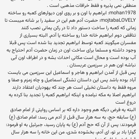
منطقی نمی پذیره و فقط خرافات مذهبی است .
mohan1978: ابراهیم با اون و بر روی اون دیوارهای کعبه رو ساخته
mojtabaLOVELY: حضرت آدم هم این در سفید را بر شانه میبست تا
زمانی که کعبه را ساخت دستور داد تا در رکن یمانی نصب کنند
تناقض دوم ابراهیم خانه خدا رو ساخته یا آدم, البته بسیاری از
مفسران میگویند کعبه توسط ابراهیم تجدید بنا شده است پس قبلا
وجود داشته و مسلما برای ساخت اون در زمان حضرت آدم احتیاج به
آب بوده است و محال است مکانی احداث بشه و در اطراف اون آبی
نباشه اون هم در سرزمین عربستان .
پس قبل از آمدن ابراهیم و هاجر و اسماعیل این سرزمین می بایست
آباد بوده باشد پس این داستان تشنگی اسماعیل و چاه زمزم و صفا و
مروه فقط یه داستان تخیلی است هر چند که یهودیان اعتقاد دارند
ابراهیم اصلا به مکه نیامده و اینکه ابراهیم کعبه را تجدید بنا کرده یه
دروغ است
البته یه فرض دیگه هم وجود داره که بر اساس روایتی از امام صادق
(ع) سابقه حج، به سه هزار سال قبل از آدم می رسد: امام صادق (ع)
فرمودند: پس از آن که حج آدم (ع) به پایان رسید، جبرئیل به او فرمود:
گوارا باد بر تو، ای آدم، بخشوده شدی، من این خانه را سه هزار سال