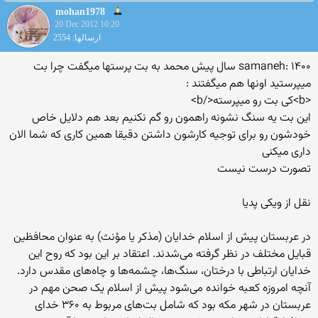
mohan1978
20 Dec 2012 10:20
ارسالها: 2554
samaneh: ۱۴۰۰ سال پیش محمد به بت پرستها میگفت چرا بت
میپرستید اونها هم میگفتند :
<b>کی بت رو میپرسته</b>
این بت یه سنگ نشونه راهمون رو گم نکنیم بعد هم دلایل خاص
خودشون رو برای توجیه کارشون داشتن دقیقا همین کاری که شما الان
داری میکنی
تصورت درست نیست
نقل از ویکی پدیا
در عربستان پیش از اسلام خدایان (مذکر یا مؤنث) به عنوان محافظین
قبایل مختلف در نظر گرفته می‌شدند. اعتقاد بر این بود که روح این
خدایان ارتباطی با درختان، سنگ‌ها، چشمه‌ها و چاه‌های مقدس دارد.
آنچه امروزه کعبه خوانده می‌شود پیش از اسلام یک صحن مهم در
عربستان در شهر مکه بود که شامل بت‌های مربوط به ۳۶۰ خدای