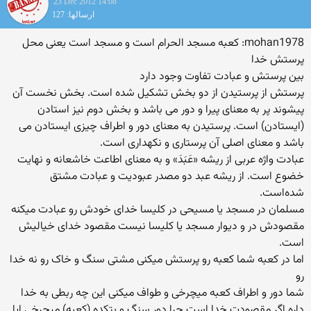
23 Dec 2012 14:08
ارسالها: 127
mohan1978: کعبه مسجد الحرام است و مسجد است یعنی محل
پرستش خدا
بین پرستش و عبادت تفاوت وجود دارد
پرستش از پرستیدن از دو بخش تشکیل شده است. بخش نخست آن
پیشوند پر به معنای پیرا و دور می باشد و بخش دوم نیز استادن
(ایستادن) است. پرستیدن به معنای دور و اطراف چیزی ایستادن می
باشد و معنای اصلی آن پرستاری و نکهداری است.
عبادت واژه عربی از ریشه «عَبَدَ» و به معنای اطاعت خاشعانه و نهایت
خضوع است. از ریشه عبد دو مصدر عبودیت و عبادت مشتق
شده‌است.
مسلمان در مسجد یا مسیحی در کلیسا خدای خودش رو عبادت میکنه
مقصودش در و دیوار مسجد یا کلیسا نیست مقصود خدای خیالیش
است.
اما در کعبه شما کعبه رو پرستش میکنی مشتی سنگ و خاک رو نه خدا
رو
شما دور و اطراف کعبه میچرخی و طواف میکنی این چه ربطی به خدا
داره اگر مقصودت خدا است چرا دور سنگ و بتکده (کعبه) میچرخی ایا