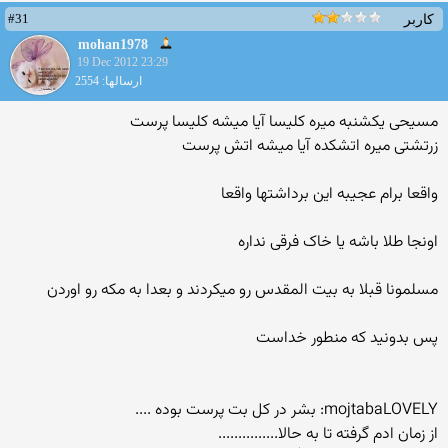
#31
کاربر
mohan1978
19 Dec 2012 23:29
ارسالها: 2554
مسیحی یکشنبه میره کلیسا آیا میشه کلیسا پرست
زرتشتی میره اتشکده آیا میشه اتش پرست
واقعا برام عجیبه این برداشتها واقعا
اونجا طلا باشه یا خاک فرقی نداره
مسلمونا قبلا به بیت المقدس رو میکردند و بعدا به مکه رو اوردن
پس بدونید که منطور خداست
mojtabaLOVELY: بشر در کل بت پرست بوده ....
از زمان ادم گرفته تا به حالا...............