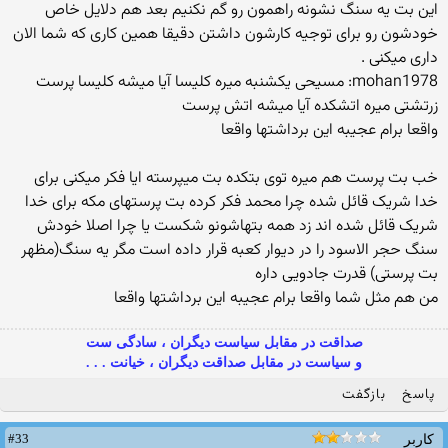
این بت یه سنگ نشونه راهمون رو گم نکنیم بعد هم دلایل خاص
خودشون رو برای توجیه کارشون داشتن دقیقا همین کاری که شما الان
داری میکنی .
mohan1978: مسیحی یکشنبه میره کلیسا آیا میشه کلیسا پرست
زرتشتی میره اتشکده آیا میشه اتش پرست
واقعا برام عجیبه این برداشتها واقعا
خب بت پرست هم میره توی بتکده بت میپرسته ایا فکر میکنی برای
خدا شریک قائل شده چرا محمد فکر کرده بت پرستهای مکه برای خدا
شریک قائل شده اند زد همه بتهاشونو شکست یا چرا اصلا خودش
سنگ حجر الاسود را در دیوار کعبه قرار داده است مگر یه سنگ(مظهر
بت پرستی) قدرت جادویی داره
من هم مثل شما واقعا برام عجیبه این برداشتها واقعا
صداقت در مقابل سیاست دیگران ، سادگی ست
و سیاست در مقابل صداقت دیگران ، خیانت . . .
پاسخ
بازگفت
#33
کاربر