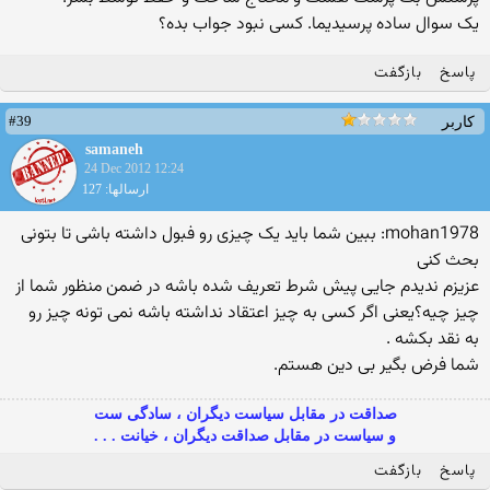
یک سوال ساده پرسیدیما. کسی نبود جواب بده؟
پاسخ
بازگفت
#39
کاربر
samaneh
24 Dec 2012 12:24
ارسالها: 127
mohan1978: ببین شما باید یک چیزی رو فبول داشته باشی تا بتونی
بحث کنی
عزیزم ندیدم جایی پیش شرط تعریف شده باشه در ضمن منظور شما از
چیز چیه؟یعنی اگر کسی به چیز اعتقاد نداشته باشه نمی تونه چیز رو
به نقد بکشه .
شما فرض بگیر بی دین هستم.
صداقت در مقابل سیاست دیگران ، سادگی ست
و سیاست در مقابل صداقت دیگران ، خیانت . . .
پاسخ
بازگفت