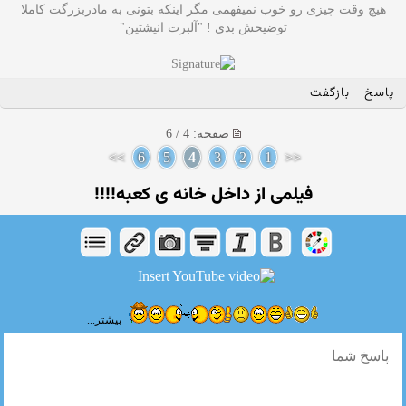
هیچ وقت چیزی رو خوب نمیفهمی مگر اینکه بتونی به مادربزرگت کاملا
توضیحش بدی ! "آلبرت انیشتین"
پاسخ
بازگفت
صفحه: 4 / 6
>>
6
5
4
3
2
1
<<
فیلمی از داخل خانه ی کعبه!!!!
بیشتر...