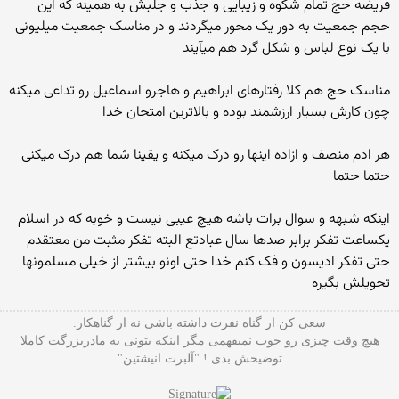
فریضه حج تمام شکوه و زیبایی و جذب و جلبش به همینه که این
حجم جمعیت به دور یک محور میگردند و در مناسک جمعیت میلیونی
با یک نوع لباس و شکل گرد هم میآیند
مناسک حج هم کلا رفتارهای ابراهیم و هاجرو اسماعیل رو تداعی میکنه
چون کارش بسیار ارزشمند بوده و بالاترین امتحان خدا
هر ادم منصف و ازاده اینها رو درک میکنه و یقینا شما هم درک میکنی
حتما حتما
اینکه شبهه و سوال برات باشه هیچ عیبی نیست و خوبه که در اسلام
یکساعت تفکر برابر صدها سال عبادتع البته تفکر مثبت من معتقدم
حتی تفکر ادیسون و فک کنم خدا حتی اونو بیشتر از خیلی مسلمونها
تحویلش بگیره
سعی کن از گناه نفرت داشته باشی نه از گناهکار.
هیچ وقت چیزی رو خوب نمیفهمی مگر اینکه بتونی به مادربزرگت کاملا
توضیحش بدی ! "آلبرت انیشتین"