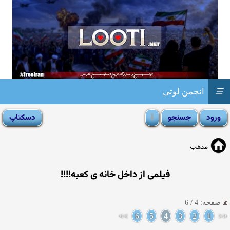
☰
انجمن لوتی
مذهب
فیلمی از داخل خانه ی کعبه!!!!
صفحه: 4 / 6
>>
6
5
4
3
2
1
<<