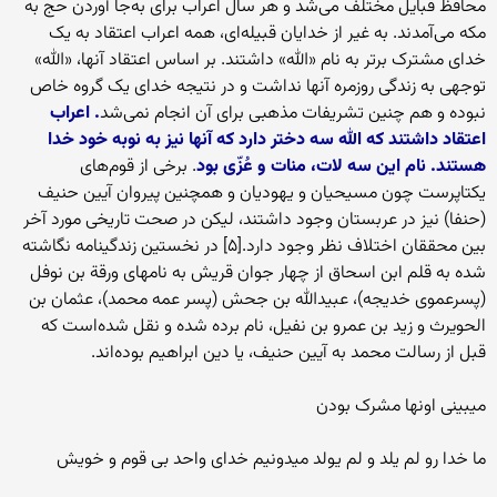
محافظ قبایل مختلف می‌شد و هر سال اعراب برای به‌جا آوردن حج به
مکه می‌آمدند. به غیر از خدایان قبیله‌ای، همه اعراب اعتقاد به یک
خدای مشترک برتر به نام «الله» داشتند. بر اساس اعتقاد آنها، «الله»
توجهی به زندگی روزمره آنها نداشت و در نتیجه خدای یک گروه خاص
نبوده و هم چنین تشریفات مذهبی برای آن انجام نمی‌شد
. اعراب
اعتقاد داشتند که الله سه دختر دارد که آنها نیز به نوبه خود خدا
هستند. نام این سه لات، منات و عُزّی بود
. برخی از قوم‌های
یکتاپرست چون مسیحیان و یهودیان و همچنین پیروان آیین حنیف
(حنفا) نیز در عربستان وجود داشتند، لیکن در صحت تاریخی مورد آخر
بین محققان اختلاف نظر وجود دارد.[۵] در نخستین زندگینامه نگاشته
شده به قلم ابن اسحاق از چهار جوان قریش به نامهای ورقة بن نوفل
(پسرعموی خدیجه)، عبیدالله بن جحش (پسر عمه محمد)، عثمان بن
الحویرث و زید بن عمرو بن نفیل، نام برده شده و نقل شده‌است که
قبل از رسالت محمد به آیین حنیف، یا دین ابراهیم بوده‌اند.
میبینی اونها مشرک بودن
ما خدا رو لم یلد و لم یولد میدونیم خدای واحد بی قوم و خویش