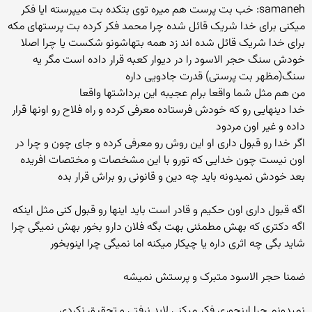
samaneh: خب بت پرست هم میره توی بتکده بت میپرسته ایا فکر
میکنی برای خدا شریک قائل شده چرا محمد فکر کرده بت پرستهای مکه
برای خدا شریک قائل شده اند زد همه بتهاشونو شکست یا چرا اصلا
خودش سنگ حجر الاسود را در دیوار کعبه قرار داده است مگر یه
سنگ(مظهر بت پرستی) قدرت جادویی داره
من هم مثل شما واقعا برام عجیبه این برداشتها واقعا
خدا دینهایی رو که خودش فرستاده معرفی کرده و راه فلاح رو اونها قرار
داده و غیر اون مردود
اگر خدا رو قبول داری او این روش رو معرفی کرده و جای چون و چرا در
اون نیست چون خدایی که تورو با این مشخصات و مختصات افریده
بعد خودش نمیدونه باید چه دین و قانونی رو براش قرار بده
اگه قبول داری اون حکیم و قادر است باید اینها رو قبول کنی مثل اینکه
اگه دکتری که بهش مطمئنی بهت بگه فلان دارو بخور بهش نمیگی چرا
شاید بگی چه اثری داره یا چیکار میکنه اما نمیگی چرا اینوبخور
ضمنا حجر الاسود متبرک و پرستش نمیشه
نمیدونم چرا اینجوری فکر میکنی لابد نرفتی و تحقیق نکردی