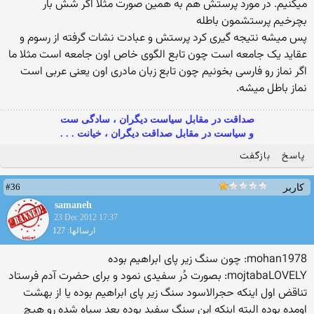
میکنیم. در مورد پرستش هم به همین صورت مثلا اگر شش بار
بچرخیم پرستشمون باطله
پس میشه نتیجه گیری کرد پرستش و عبادت نشات گرفته از رسوم و
عقاید یک جامعه است چون تابع الگوی خاص اون جامعه است مثلا ما
اگر نماز رو فارسی بخونیم چون تابع زبان مادری اون یعنی عربی است
نماز باطل میشه.
صداقت در مقابل سیاست دیگران ، سادگی ست
و سیاست در مقابل صداقت دیگران ، خیانت . . .
پاسخ
بازگفت
#36
کاربر
samaneh
23 Dec 2012 17:37
ارسالها: 127
mohan1978: چون سنگ زیر پای ابراهیم بوده
mojtabaLOVELY: بصورت دُر سفیدی نمود و برای حضرت آدم فرستاد
تناقض اول اینکه حجرالاسود سنگ زیر پای ابراهیم بوده یا از بهشت
اومده بوده البته اینکه این سنگ سفید بوده بعد سیاه شده رو هیچ