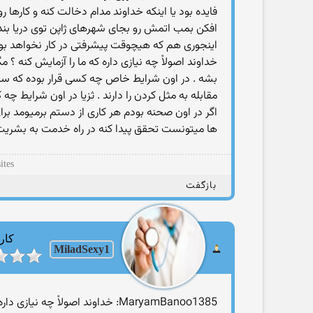
فایده بود یا اینکه خداوند مدام دخالت کنه و کارها
افکن بمب اتمش رو بجای شهرهای ژاپن توی دریا بندا
اینجوری هم که هیچوقت پیشرفتی در کار نخواهد بو
خداوند اصولاْ چه نیازی داره که ما را آزمایش کنه ؟
بشه . در اون شرایط خاص چه کسی قرار بوده که ساخ
مقابله به مثل کردن را دارند . ثزیا در اون شرایط
اگر در اون صحنه بودم هر کاری از دستم برمیومد بر
ها میتونست تحقق پیدا کنه در راه خدمت به بشریت .
ites
بازگفت
کار
MiladSexy1
MaryamBanoo1385: خداوند اصولاْ