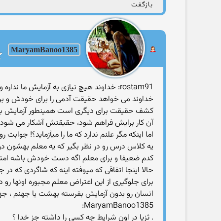
بازگفت
MaryamBanoo1385
rostam91: خداوند هیچ نیازی به آزمایش ما نداره و مسلما این علم رو داره که در گذشته و حال و آینده چی میگذره
خداوند می خواهد حقیقت آدمی را برای خودش و برا
کشف حقیقت برای دیگری است همینطور آزمایش برای ر
آن کار برایش فراهم شود، حقیقتش آشکار می شود و
اما اینکه مگر علنم ندارد که ما را میآزماید؟! جوابت رو
یه کلاس درس رو در نظر بگیر که یه معلم بهشون در 
کدم ضعیفا و برای معلم اگه دست خودش باشه امتحا
حالا اینجا اتفاقی که میوفته اینه که شاگردی که در 
برای جلوگیری از این اعتراض معلم مجبوره اونها رو د
انسان رو بدون آزمایش بفرسته بهشت یا جهنم ، جهنم
MaryamBanoo1385:
. ثزیا در اون شرایط چه کسی را داشته جز خدا ؟