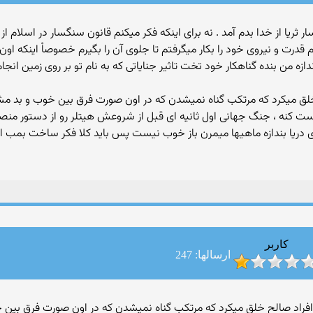
ن قیلم سنگسار ثریا از خدا بدم آمد . نه برای اینکه فکر میکنم قانون سنگسار در ا
م قدرت و نیروی خود را بکار میگرفتم تا جلوی آن را بگیرم خصوصاْ اینکه او
اندازه من بنده گناهکار خود تخت تاثیر جنایاتی که به نام تو بر روی زمین 
لح خلق میکرد که مرتکب گناه نمیشدن که در اون صورت فرق بین خوب و بد 
یست کنه ، جنگ جهانی اول ثانیه ای قبل از شروعش هیتلر رو از دستور منص
توی دریا بندازه ماهیها میمرن باز خوب نیست پس باید کلا فکر ساخت بمب 
کاربر
ارسالها: 247
 باید فقط افراد صالح خلق میکرد که مرتکب گناه نمیشدن که در اون صورت فر