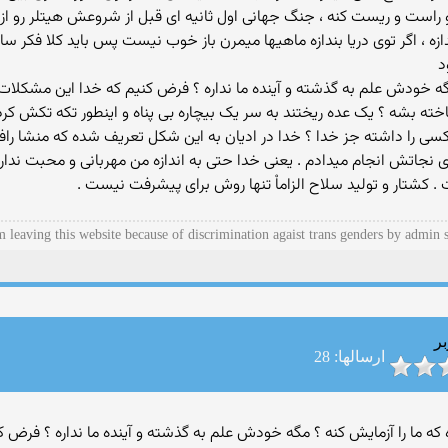
 رو راست و ریست کنه ، جنگ جهانی اول ثانیه ای قبل از شروعش هیتلر رو ا
زه ، اگر توی دریا بندازه ماهیها میمرن باز خوب نیست پس باید کلا فکر
د
 مگه خودش علم به گذشته و آینده ما نداره ؟ فرض کنیم که خدا این مشکلات 
ته بشه ؟ یک عده ریختند به سر یک بیچاره بی پناه و اینطور تکه تکش کرد
 چه کسی را داشته جز خدا ؟ خدا در ادیان به این شکل تعریف شده که منشا
ای نجاتش انجام میدادم . یعنی خدا حتی به اندازه من مهربانی و محبت ندا
 کشتار و تولید سلاح الزاماْ تنها روش برای پیشرفت نیست .
m leaving this website because of discrimination agaist trans genders by admin s
بر
ارسالها: 28
 چه نیازی داره که ما را آزمایش کنه ؟ مگه خودش علم به گذشته و آینده ما نداره ؟ ف