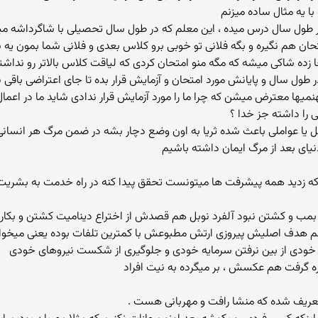
 با یه مثال ساده میزنم
طول سال درس میده ، این معلم که در طول سال تحصیلی با شاگرداشه میدون
ن هم نگیره و بگه فلانی تو خوبی برو کلاس بعدی و فلانی شما بمون یه 
جا زده شاکی میشه که مگه منو امتحان کردی که لیاقت کلاس بالاتر رو نداشت
ر طول سال و پایانش مورد امتحان و آزمایش قرار بده تا جای اعتراضی باقی ن
یها معترض میشن که چرا ما را مورد آزمایش قرار ندادی شاید ما در اعمال 
مل یا عواملی باعث شده ثریا به اون وضع دچار بشه در ضمن مرگ هر انسانی ی
دنیای بعد از مرگ ایمان داشته باشیم
 بمب اتم هم که زدید همه پیشرفت ها میتونست تحقق پیدا کنه در راه خدمت به بشریت
ب و کشتن نبود آلفرد نوبل هم قصدش از اختراع دینامیت کشتن و بکار گ
هم هدف اصلیش پیروزی ارتش مطبوعش با کمترین تلفات بوده یعنی میخواس
 خودی از بین نرفتن سرمایه خودی و جلوگیری از شکست نیروهای خودی
 گرفت هم عکسش ، بر میگرده به نیت افراد