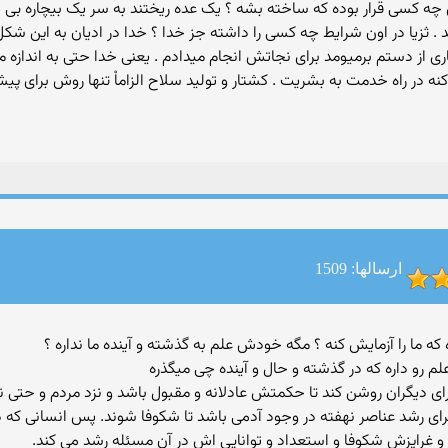
 کسی قرار بوده که ساخته بشه ؟ یک عده ریختند به سر یک بیچاره بی پن
ند . ثزیا در اون شرایط چه کسی را داشته جز خدا ؟ خدا در ادیان به این
 از دستم برمیومد برای نجاتش انجام میدادم . یعنی خدا حتی به اندازه م
 در راه خدمت به بشریت . کشتار و تولید سلاح الزاماْ تنها روش برای پ
ارسالها: 1509
لم رو داره که در گذشته و حال و آینده چی میگذره
ی دیگران روشن کند تا حکمتش عادلانه و مقبول باشد و نزد مردم و حتی 
شد عناصر نهفته در وجود آدمی باشد تا شکوفا شوند. پس انسانی که در 
 غرایزش شکوفا و استعداد و توانایی اش در آن مسئله رشد می کند.