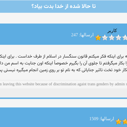
تا حالا شده از خدا بدت بیاد؟
کاربر
ارسالها: 247
نه برای اینکه فکر میکنم قانون سنگسار در اسلام از طرف خداست . برای اینک
ا بکار میگرفتم تا جلوی آن را بگیرم خصوصاْ اینکه اون جنایت به اسم من دا
ناهکار خود تخت تاثیر جنایاتی که به نام تو بر روی زمین انجام میگیره نیست
m leaving this website because of discrimination agaist trans genders by admin s
ارسالها: 1509