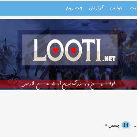
یت
قوانین
گزارش
چت روم
..
14
پسین »