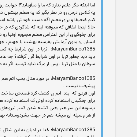
اما اینکه مگر علنم ندارد که ما را میآزماید؟! جوابت رو
یه کلاس درس رو در نظر بگیر که یه معلم بهشون در 
کدم ضعیفا و برای معلم اگه دست خودش باشه امتحا
حالا اینجا اتفاقی که میوفته اینه که شاگردی که در 
برای جلوگیری از این اعتراض معلم مجبوره اونها رو د
انسان رو بدون آزمایش بفرسته بهشت یا جهنم ، جهنم
MaryamBanoo1385: . ثزیا در اون شرایط چه کسی را داشته جز خدا ؟
باید دید چطور ثریا در اون شرایط قرار گرفته؟ چه عا
سرطان یا مثل ثریا ، پس از مرگ نباید ترسید اگر به 
MaryamBanoo1385: در مورد مثال
پیشرفت نیست .
اون فردی که ابتدا اتم رو کشف کرد قصدش ساخت بم
برای جنگیدن استفاده کرده اونی که استفاده کرده 
برسونه این سریعتر یعنی کشته شدن کمتر نیروهای
از هر وسیله ای میشه هم در جهت بشردوستانه بهره
MaryamBanoo1385: خدا در ادیان به این شکل تعریف شده که منشا رافت و مهربانی هست .