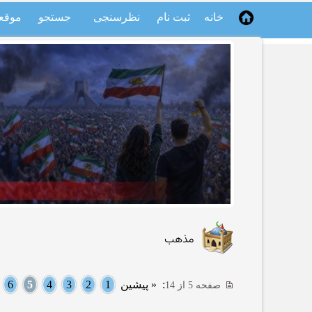
خانه
ثبت نام
نظرسنجی
جستجو
موقع
مذهب
:
« پیشین
1
2
3
4
5
6
.
صفحه 5 از 14