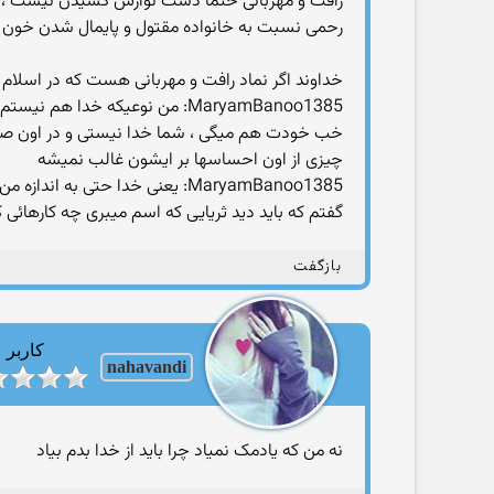
رافت و مهربانی حتما دست نوازش کشیدن نیست ، این
رحمی نسبت به خانواده مقتول و پایمال شدن خون 
خداوند اگر نماد رافت و مهربانی هست که در اسلام
MaryamBanoo1385: من نوعیکه خدا هم نیستم اگر در اون صحنه بودم هر کاری از دستم برمیومد برای نجاتش انجام می
خب خودت هم میگی ، شما خدا نیستی و در اون صحن
چیزی از اون احساسها بر ایشون غالب نمیشه
MaryamBanoo1385: یعنی خدا حتی به اندازه من مهربانی و محبت نداره
گفتم که باید دید ثریایی که اسم میبری چه کارهائی
بازگفت
کاربر
nahavandi
نه من که یادمک نمیاد چرا باید از خدا بدم بیاد