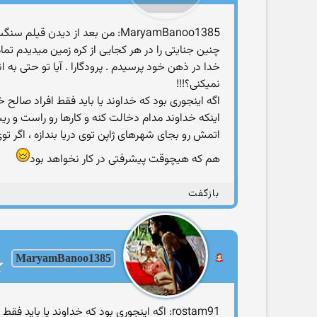
MaryamBanoo1385: من بعد از دید
چنین جنایتی را در هر کجایی از کره زمین میدیدم تما
خدا در ذهن خود پرسیدم . پرودگارا . آیا تو حتی به 
نمیکنی؟!!!
اگه اینجوری بود که خداوند یا باید فقط افراد صا
اینکه خداوند مدام دخالت کنه و کارها رو راست و ر
اتمش رو بجای شهرهای ژاپن توی دریا بندازه ، اگر 
هم که هیچوقت پیشرفتی در کار نخواهد بود
بازگفت
MaryamBanoo1385
rostam91: اگه اینجوری بود که خداوند یا