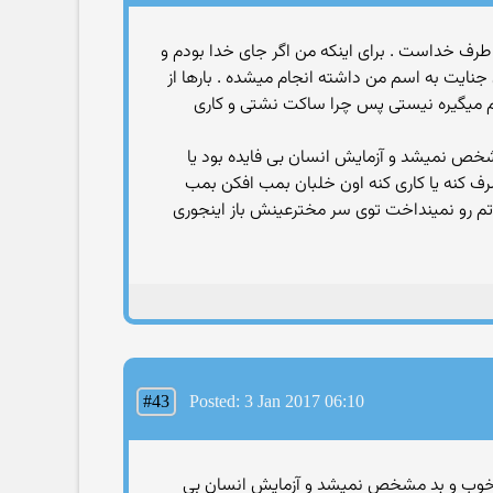
سلام از طرف خداست . برای اینکه من اگر جای خدا بودم و
ن جنایت به اسم من داشته انجام میشده . بارها از
انجام میگیره نیستی پس چرا ساکت نشتی و کاری
مشخص نمیشد و آزمایش انسان بی فایده بود یا
رف کنه یا کاری کنه اون خلبان بمب افکن بمب
اتم رو نمینداخت توی سر مخترعینش باز اینجوری
#43
Posted: 3 Jan 2017 06:10
ق بین خوب و بد مشخص نمیشد و آزمایش انسان بی