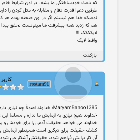
که باعث خودساختگی ما بشه . در اون شرایط خاص چه
طرفین دعوا قدرت دفاع و مقابله به مثل کردن را دار
نوعیکه خدا هم نیستم اگر در اون صحنه بودم هر کاری
هم که زدید همه پیشرفت ها میتونست تحقق پیدا کنه
لایکککک!!!!!
واقعا لایک
بازگفت
کاربر
rostam91
MaryamBanoo1385: خداوند اصولاْ چه نیازی داره که ما را آزمایش کنه ؟ مگه خودش علم به گذشته و آینده ما نداره ؟
خداوند هیچ نیازی به آزمایش ما نداره و مسلما این ع
خداوند می خواهد حقیقت آدمی را برای خودش و برا
کشف حقیقت برای دیگری است همینطور آزمایش برای ر
آن کار برایش فراهم شود، حقیقتش آشکار می شود و