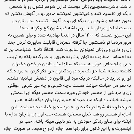
داشته باشن..همچنین زنان دوست ندارن شوهرانشون رو با شحص
دیگه ای تقسیم کنند و غیرتشون نمیکشه مردی رو در آغوش بکشن که
بدون دغدغه و شرعی زن دیگه ای رو در آغوش کشیده...دل زنان دل
نیست اما دل مردان باید اروم باشه غیرتشون کج و کوله نشه؟
این چیزی هست که ۱۴۰۰ سال در اینجا نهادینه شده و برای همین به
مرور مردها تو ذهنشون جا گرفته همزمان قابلیت ساپورت کردن چند
زن رو دارن ولی زنان نمیتونن ساپورت کنند..اتفاقا کاملا اشتباهه..این نه
به احساس متفاوت نه توان بدنی نه هیچی بر می گرده بلکه به تربیت
دینی و اجتماعی عرفی هست که سالها مثل قانون در ذهن دختران
کاشته میشه شما جز یک مرد در زندگیتون حق فکر کردن به مرد دیگه
ای رو ندارید در حالیکه در یک مرد این قانون در ذهنش نهادینه نشده.
به نظر من خیانت خیانت هست ..چه شرعی و چه غیر شرعی ...وقتی
زن یا مرد غیر از همسر خودش میره سمت همسر دیگه ای اسمش
میشه خیانت و اینکه مرد میتونه همزمان با زنان دیگه باشه یعنی
صراحتا و مثلا شرعا در یک دین به مرد مجوز خیانت داده شده...این
اجازه از همسر رو هم خیلی مسخره هست خب اون زن یا چاره نداره یا
اینکه برای بقای زندگی خودش به هر دلیلی میگه باشه..خب در
اینصورت و با این قانون برای زنها هم اجازه ازدواج مجدد در صورت اجازه