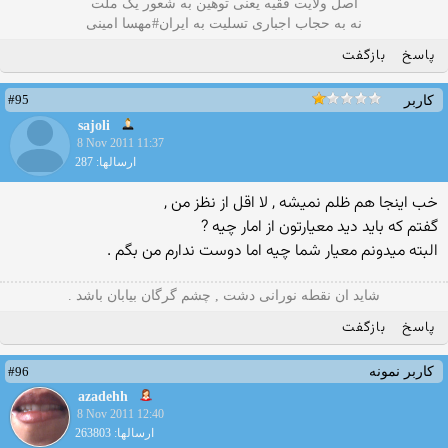
اصل ولایت فقیه یعنی‌ توهین به شعور یک ملت
نه به حجاب اجباری تسلیت به ایران#مهسا امینی
پاسخ
بازگفت
#95
کاربر
sajoli
8 Nov 2011 11:37
ارسالها: 287
خب اینجا هم ظلم نمیشه , لا اقل از نظز من ,
گفتم که باید دید معیارتون از امار چیه ?
البته میدونم معیار شما چیه اما دوست ندارم من بگم .
شاید ان نقطه نورانی دشت , چشم گرگان بیابان باشد .
پاسخ
بازگفت
#96
کاربر نمونه
azadehh
8 Nov 2011 12:40
ارسالها: 263803