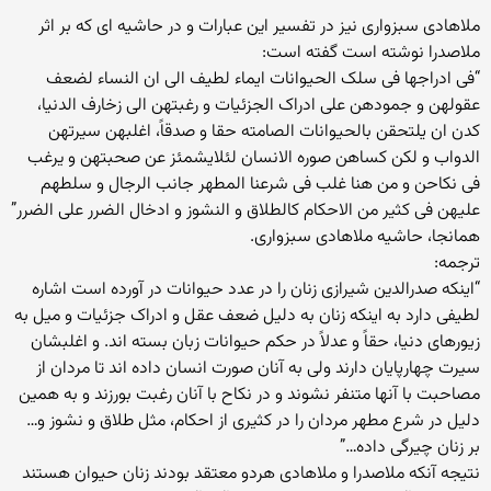
ملاهادی سبزواری نیز در تفسیر این عبارات و در حاشیه ای که بر اثر
ملاصدرا نوشته است گفته است:
“فی ادراجها فی سلک الحیوانات ایماء لطیف الی ان النساء لضعف
عقولهن و جمودهن علی ادراک الجزئیات و رغبتهن الی زخارف الدنیا،
کدن ان یلتحقن بالحیوانات الصامته حقا و صدقاً، اغلبهن سیرتهن
الدواب و لکن کساهن صوره الانسان لئلایشمئز عن صحبتهن و یرغب
فی نکاحن و من هنا غلب فی شرعنا المطهر جانب الرجال و سلطهم
علیهن فی کثیر من الاحکام کالطلاق و النشوز و ادخال الضرر علی الضرر”
همانجا، حاشیه ملاهادی سبزواری.
ترجمه:
“اینکه صدرالدین شیرازی زنان را در عدد حیوانات در آورده است اشاره
لطیفی دارد به اینکه زنان به دلیل ضعف عقل و ادراک جزئیات و میل به
زیورهای دنیا، حقاً و عدلاً در حکم حیوانات زبان بسته اند. و اغلبشان
سیرت چهارپایان دارند ولی به آنان صورت انسان داده اند تا مردان از
مصاحبت با آنها متنفر نشوند و در نکاح با آنان رغبت بورزند و به همین
دلیل در شرع مطهر مردان را در کثیری از احکام، مثل طلاق و نشوز و…
بر زنان چیرگی داده…”
نتیجه آنکه ملاصدرا و ملاهادی هردو معتقد بودند زنان حیوان هستند