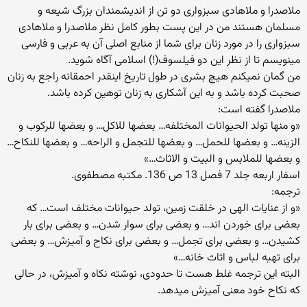
ملاصدرا و ملاهادی سبزواری دو تن از اندیشمندان بزرگ شیعه و
مسلمان هستند من در این پست بطور کامل نظر ملاصدرا و ملاهادی
سبزواری را در مورد زنان برای شما از منابع اصلی آن به عربی و فارسی
مینویسم تا از نظر این دو فیلسوف(!) اسلامی آگاه شوید.
من گمان نمیکنم هیچ بشری در طول تاریخ اینقدر احمقانه راجع به زنان
صحبت کرده باشد و به این آشکاری به زنان توهین کرده باشد.
ملاصدرا گفته است:
«و منها تولد الحیوانات المختلفه… بعضها للاکل… و بعضها للرکوب و
الزینه… و بعضها للحمل… و بعضها للتجمل و الراحه… و بعضها للنکاح…
و بعضها للملابس و البیت و الاثاث…»
اسفار اربعه جلد 7 فصل 13 ص 136. مکتبه مصطفوی.
ترجمه:
«و از عنایات الهی در خلقت زمین، تولد حیوانات مختلف است… که
بعضی برای خوردن اند… و بعضی برای سوار شدن… و بعضی برای بار
کشیدن… و بعضی برای تجمل… و بعضی برای نکاح و آمیزش… و بعضی
برای تهیه لباس و اثاث خانه…»
البته این ترجمه غلط هست تا حدودی، نوشته نکاه و آمیزش، در حالی
که نکاح خود معنی آمیزش میدهد.