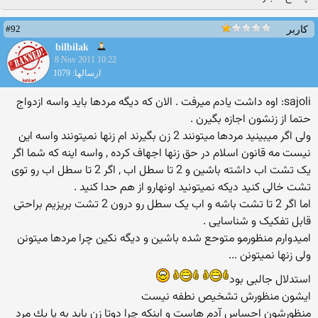
#92
کاربر
bilbilak
8 Nov 2011 10:22
ارسالها: 1079
sajoli: اوه داشت یادم میرفت . الان که دیگه مردها باید واسه ازدواج
حتما از زنشون اجازه بگیرن .
ولی اگر میبینید مردها میتونند 2 زن بگیرند ام زنها نمیتونند واسه این
نیست مه قانون اسلام در حق زنها اجهاف کرده , واسه اینه که شما اگر
یک تشت اب داشته باشین و 2 تا سطل اب , اگر 2 تا سطل اب رو توی
تشت خالی کنید دیکه نمیتونید اونهارو از هم حدا کنید .
اما اگر 2 تا تشت باشه و اب یک سطل رو درون 2 تشت بریزیم براحتی
قابل تفکیک و شناسایی .
امیدوارم منظورمو متوحع شده باشین و دیگه نکین چرا مردها میتونن
ولی زنها نمیتونن ...
استدلال جالبی بود
ایشون منظورش تشخیص نطفه نیست
منظورشون احساس آدم هاست و اینكه چرا دوتا زن باید به پا یك مرد