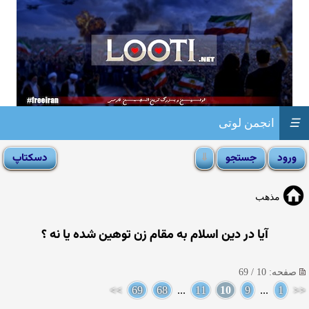
☰
انجمن لوتی
مذهب
آیا در دین اسلام به مقام زن توهین شده یا نه ؟
صفحه: 10 / 69
>>
69
68
...
11
10
9
...
1
<<