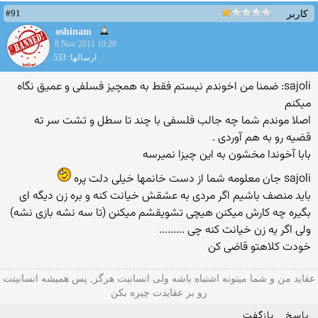
#91
کاربر
oshinam
8 Nov 2011 10:20
ارسالها: 533
sajoli: ضمنا من اخوندم نیستم فقط به همچیز فسلفی و عمیق نگاه
میکنم
اصلا موندم شما چه جالب فلسفی با چند تا سطل و تشت سر ته
قضیه رو به هم آوردی .
بابا آخوندا مخشون به این چیزا نمیرسه
sajoli جان معلومه شما از دست خانمها خیلی دلت پره
باید منصف باشیم اگر مردی به عشقش خیانت كنه و بره زن دیگه ای
بگیره چه كارش میكنن هیچی تشویقشم میكنن (تا سه نشه بازی نشه)
ولی اگر یه زن خیانت كنه چی .........
خودت كلاهتو قاضی كن
عقاید من و شما میتونه اشتباه باشه ولی انسانیت هرگز, پس همیشه انسانیتت
رو بر عقایدت چیره بکن
پاسخ
بازگفت