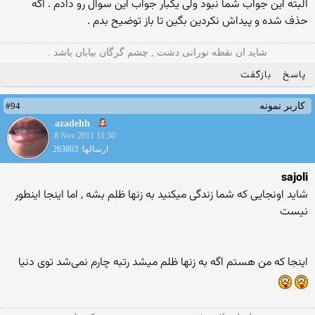
البته این جواب شما نبود ولی یکبار جواب این سوال رو دادم . اگه
حذف شده و پیداش نکردین بگین تا باز توضیح بدم .
شاید ان نقطه نورانی دشت , چشم گرگان بیابان باشد .
پاسخ
بازگفت
#94
کاربر نمونه
azadehh
8 Nov 2011 11:30
ارسالها: 263803
sajoli
شاید اونجایی که شما زندگی میکنید به زنها ظلم بشه , اما اینجا اینطور
نیست
اینجا که من هستم اگه به زنها ظلم میشد رتبه چارم نمی‌شد توی دنیا