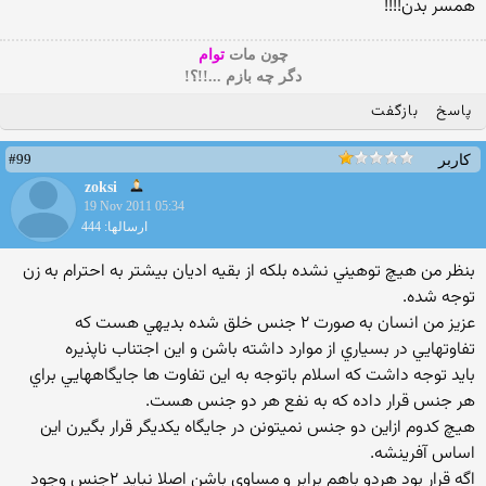
همسر بدن!!!!
چون مات
توام
دگر چه بازم ...!!؟!
پاسخ
بازگفت
#99
کاربر
zoksi
19 Nov 2011 05:34
ارسالها: 444
بنظر من هيچ توهيني نشده بلكه از بقيه اديان بيشتر به احترام به زن
توجه شده.
عزيز من انسان به صورت ٢ جنس خلق شده بديهي هست كه
تفاوتهايي در بسياري از موارد داشته باشن و اين اجتناب ناپذيره
بايد توجه داشت كه اسلام باتوجه به اين تفاوت ها جايگاههايي براي
هر جنس قرار داده كه به نفع هر دو جنس هست.
هيچ كدوم ازاين دو جنس نميتونن در جايگاه يكديگر قرار بگيرن اين
اساس آفرينشه.
اگه قرار بود هردو باهم برابر و مساوي باشن اصلا نبايد ٢جنس وجود