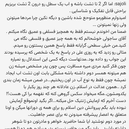
sajoli: اما اگر 2 تا تشت باشه و اب یک سطل رو درون 2 تشت بریزیم
براحتی قابل تفکیک و شناسایی .
امیدوارم منظورمو متوحع شده باشین و دیگه نکین چرا مردها میتونن
ولی زنها نمیتونن ...
ضمنا من اخوندم نیستم فقط به همچیز فسلفی و عمیق نگاه میکنم .
آقای ساجولی خوشحالم که به همه چیز عمیق و فلسفی نگاه می
کنید.من خیلی سطحی گرایانه فقط پاسخ همین پستتون رو میدم.
مثالی رو زدید که یه روزی علی در پاسخ به یک شخصی که پرسیده بودند
این جواب رو داده بود..مدتهاست دیگه کسی این استدلال رو نمیاره
چون فکر کنید مردی میره مسافرت پس چون پدر مشخص میشه زن
هم میتونه همسر دوم داشته باشه مشکلی بابت اون تشت اب ایجاد
نمیشه چون فقط یه نوع آب در اون ریختیم...در ضمن میشه زمان بندی
کرد ..همون عدالت در اسلام..زن عادلانه هر چند روز یکبار با
یکدومشون..مگه میخواد سکس گروهی کنه که نفهمه برا کی هست؟!
دست آخرم که ازمایش ژنتیک حل میکنه...اگر بگید اونموقع آزمایش
نبوده باید بگم پیروانش دین اسلام رو برای همه ی دورانها میگن و اونا
متعلق به اعصار پیشرفته میدونن نه برای عصر جاهلیت..
در مورد دوم نوشتید ایا شما حاضرید خواهر و مادرتون دو تا شوهر
داشته باشید... باید بگم من حاضر نیستم پدر و برادرم هم دو تا همسر