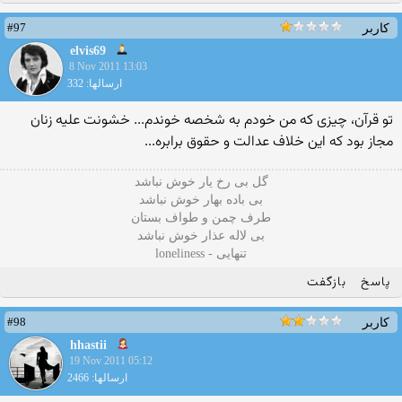
#97
کاربر
elvis69
8 Nov 2011 13:03
ارسالها: 332
تو قرآن، چیزی كه من خودم به شخصه خوندم... خشونت علیه زنان
مجاز بود كه این خلاف عدالت و حقوق برابره...
گل بی رخ یار خوش نباشد
بی باده بهار خوش نباشد
طرف چمن و طواف بستان
بی لاله عذار خوش نباشد
تنهایی - loneliness
پاسخ
بازگفت
#98
کاربر
hhastii
19 Nov 2011 05:12
ارسالها: 2466