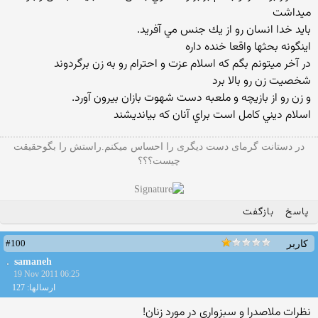
ميداشت
بايد خدا انسان رو از يك جنس مي آفريد.
اينگونه بحثها واقعا خنده داره
در آخر ميتونم بگم كه اسلام عزت و احترام رو به زن برگردوند
شخصيت زن رو بالا برد
و زن رو از بازيچه و ملعبه دست شهوت بازان بيرون آورد.
اسلام ديني كامل است براي آنان كه بيانديشند
در دستانت گرمای دست دیگری را احساس میکنم.راستش را بگوحقیقت
چیست؟؟؟
پاسخ
بازگفت
#100
کاربر
samaneh
19 Nov 2011 06:25
ارسالها: 127
نظرات ملاصدرا و سبزواری در مورد زنان!