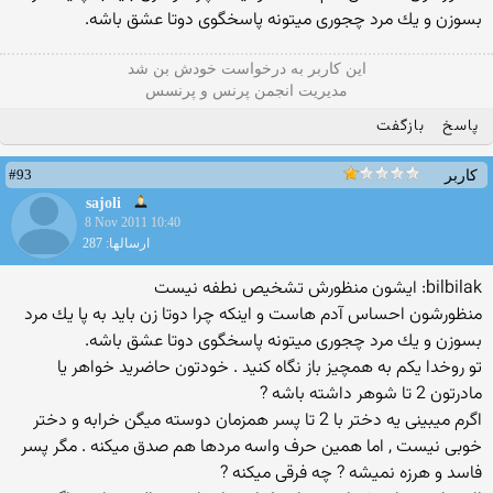
بسوزن و یك مرد چجوری میتونه پاسخگوی دوتا عشق باشه.
این كاربر به درخواست خودش بن شد
مدیریت انجمن پرنس و پرنسس
پاسخ
بازگفت
#93
کاربر
sajoli
8 Nov 2011 10:40
ارسالها: 287
bilbilak: ایشون منظورش تشخیص نطفه نیست
منظورشون احساس آدم هاست و اینكه چرا دوتا زن باید به پا یك مرد
بسوزن و یك مرد چجوری میتونه پاسخگوی دوتا عشق باشه.
تو روخدا یکم به همچیز باز نگاه کنید . خودتون حاضرید خواهر یا
مادرتون 2 تا شوهر داشته باشه ?
اگرم میبینی یه دختر با 2 تا پسر همزمان دوسته میگن خرابه و دختر
خوبی نیست , اما همین حرف واسه مردها هم صدق میکنه . مگر پسر
فاسد و هرزه نمیشه ? چه فرقی میکنه ?