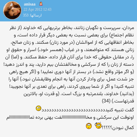
anisaa
22 Apr 2012 12:43
ارسالها: 353
مردان، سرپرست و نگهبان زنانند، بخاطر برتريهايى كه خداوند (از نظر
نظام اجتماع) براى بعضى نسبت به بعضى ديگر قرار داده است، و
بخاطر انفاقهايى كه از اموالشان (در مورد زنان) مى‏كنند. و زنان صالح،
زنانى هستند كه متواضعند، و در غياب (همسر خود،) اسرار و حقوق او
را، در مقابل حقوقى كه خدا براى آنان قرار داده، حفظ مى‏كنند. و (اما) آن
دسته از زنان را كه از سركشى و مخالفتشان بيم داريد، پند و اندرز دهيد!
(و اگر مؤثر واقع نشد،) در بستر از آنها دورى نماييد! و (اگر هيچ راهى
جز شدت عمل، براى وادار كردن آنها به انجام وظايفشان نبود،) آنها را
تنبيه كنيد! و اگر از شما پيروى كردند، راهى براى تعدى بر آنها نجوييد!
(بدانيد) خداوند، بلندمرتبه و بزرگ است. (و قدرت او، بالاترين
قدرتهاست.) (34)
گفت تنبیه کنیددددددددددددددددددددددددددد
اونوقت این سرکشی و مخااااااااااااااااااالفت یهنی برده تمااااااااااااااااام
کمال نبودن؟؟؟؟؟