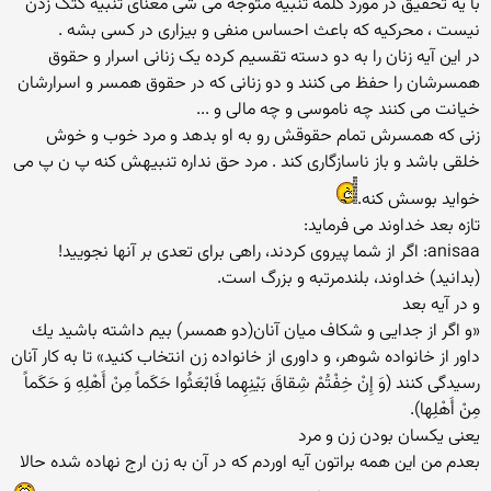
با یه تحقیق در مورد کلمه تنبیه متوجه می شی معنای تنبیه کتک زدن
نیست ، محرکیه که باعث احساس منفی و بیزاری در کسی بشه .
در این آیه زنان را به دو دسته تقسیم کرده یک زنانی اسرار و حقوق
همسرشان را حفظ می کنند و دو زنانی که در حقوق همسر و اسرارشان
خیانت می کنند چه ناموسی و چه مالی و ...
زنی که همسرش تمام حقوقش رو به او بدهد و مرد خوب و خوش
خلقی باشد و باز ناسازگاری کند . مرد حق نداره تنبیهش کنه پ ن پ می
خواید بوسش کنه.
تازه بعد خداوند می فرماید:
anisaa: اگر از شما پيروى كردند، راهى براى تعدى بر آنها نجوييد!
(بدانيد) خداوند، بلندمرتبه و بزرگ است.
و در آیه بعد
«و اگر از جدايى و شكاف ميان آنان(دو همسر) بيم داشته باشيد يك
داور از خانواده شوهر، و داورى از خانواده زن انتخاب كنيد» تا به كار آنان
رسيدگى كنند (وَ إِنْ خِفْتُمْ شِقاقَ بَيْنِهِما فَابْعَثُوا حَكَماً مِنْ أَهْلِهِ وَ حَكَماً
مِنْ أَهْلِها).
یعنی یکسان بودن زن و مرد
بعدم من این همه براتون آیه اوردم که در آن به زن ارج نهاده شده حالا