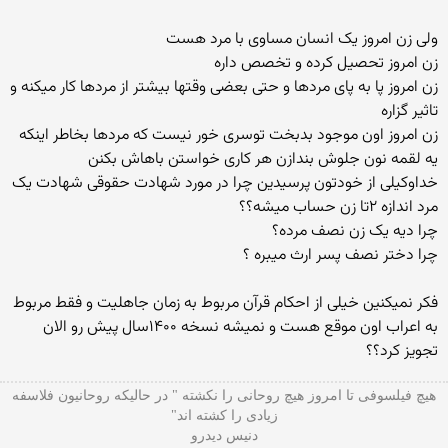
ولی زن امروز یک انسان مساوی با مرد هست
زن امروز تحصیل کرده و تخصص داره
زن امروز پا به پای مردها و حتی بعضی وقتها بیشتر از مردها کار میکنه و
تاثیر گزاره
زن امروز اون موجود بدبخت توسری خور نیست که مردها بخاطر اینکه
یه لقمه نون جلوش بندازن هر کاری خواستن باهاش بکنن
خداوکیلی از خودتون پرسیدین چرا در مورد شهادت حقوقی شهادت یک
مرد اندازه ۲تا زن حساب میشه؟؟
چرا دیه یک زن نصف مرده؟
چرا دختر نصف پسر ارث میبره ؟
فکر نمیکنین خیلی از احکام قرآن مربوط به زمان جاهلیت و فقط مربوط
به اعراب اون موقع هست و نمیشه نسخه ۱۴۰۰سال پیش رو الان
تجویز کرد؟؟
هیچ فیلسوفی تا امروز هیچ روحانی را نکشته " در حالیکه روحانیون فلاسفه
زیادی را کشته اند"
دنیس دیدرو