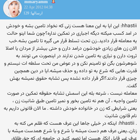
mmaryamm
22 Apr 2012 04:38
ارسالها: 129
hhastii: این ایا به این معنا هست زنی که نخواد تامین بشه و خودش
در امد کسب میکنه دیگه اجباری در تمکین نداره؟چون شما اینو حالت
یه معامله قرار دادید..زن تحت تسلط قرار می گیره تا تامین بشه.خب
الان زن های زیادی خودشون درامد دارن و حتی بیشتر از مردان یا اصلا
ثروت دارن و نیازی به تامین شدن ندارند در اینصورت می تونند به
شوهرشون بگن تو تامینم نکن و در عوض من تحت سلطه ات نیستم و
قدرت هایی که شرع به تو داده رو حذف میشه.ایا در دین همچین
چیزی قرار دادند؟اگر قرار داده نشده پس تشابه حقوق نمیشه بهش
گفت.
معامله نیست ، شرعه بله این اسمش تشابه حقوقه تمکین در صورت
تامین واجبه ، آن هم نه تامین بخور و نمیر تامین طبق شانیت زن ،
یعنی شرایطی که زن در خانواده خودش داشته . ما الان قانونی داریم به
نام قانون شانیت
. hhastii: اینکه در خیلی جاها این عرف هست که ظلم می کنه به
زنان..یعنی عرف هم دست میشه با شرع و یا شرع همدست میشه با
عرف غیر قابل انکار هست اما تصور کنید در جامعه ای که حق طلاق