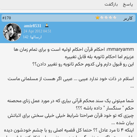
پاسخ
بازگفت
#170
کاربر
amir8531
24 Apr 2012 04:51
ارسالها: 142
mmaryamm: احکام قرآن احکام اولیه است و برای تمام زمان ها
عزیزم اما احکام ثانویه بله قابل تغییره
این رو قبول دارم ولی کدوم حکم ثانویه رو تغییر دادن؟؟
اسلام در ذات خود ندارد عیبی ... عیبی اگر هست از مسلمانی ماست
...
شما میتونی یک سند محکم قرآنی بیاری که در مورد عمل زنای محصنه
حکم " سنگسار " داده باشه ؟؟؟
چیزی که تو خود قرآن صراحتا شرایط خیلی خیلی سختی برای اثباتش
بیان شده ...
اینکه ۴ تا مرد عادل ؟؟ حتما کل قضیه اصلی رو با چشم خودشون دیده