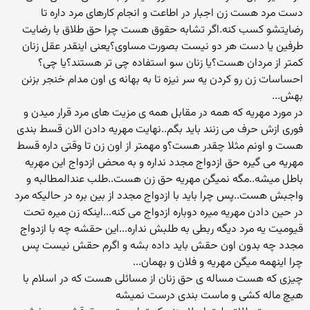
دست مرد هست زن اجبار در اطاعت و انجام کارهای مرد داره تا
رضایتشو کسب کنه.اگر تشابه حقوق هست چرا حق طلاق با رضایت
طرفین یا دست هر دو نیست بصورت مساوی؟یعنی اینقدر عقل زنان
کمتر از مردان هست؟یا زنان سو استفاده چی تر هستند؟یا چی؟
احساسات زن رو کردن یه سر نیزه تا به بهانه ی اون مدام خنجر بزنن
بهش...
در مورد مهریه که همه در مقابل همه ی مزیت های مرد قرار میدن و
فوری ازش حرف می زنند باید بگم..نهایت مهریه دادن الان قسط بندی
هست و اونم مثلا چقدر هست؟و مهمتر از اون زن تا وقتی داره قسط
مهریه می گیره حق ازدواج مجدد نداره و به محض ازدواج این مهریه
باطل میشه..مگه نمیگن مهریه حق زن هست..طلب عندالمطالبه و
واجبش هست..پس چرا باید با ازدواج مجدد از بین بره در حالیکه مرد
در حین دادن مهریه میره دوباره ازدواج می کنه...اینکه زن میره تحت
قیومیت یه مرد دیگه ربطی به طلبش نداره...این حقشه چه با ازدواج
مجدد چه بدون اون حقش باید داده بشه و اگرم حقش نیست پس
چرا اینهمه میگن مهریه و فلان و بهمان...
چیزی که هست مساله ی حق زنان از مسائلی هست که در اسلام با
هیچ ماله کشی و ماست بندی درست نمیشه