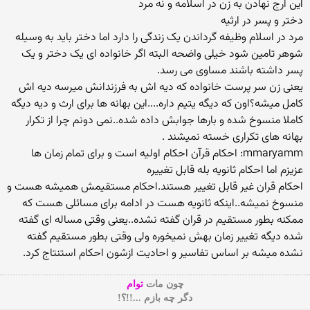
این ارج نهادن به زن در اسلامه و نه مرد
دختر و پسر در ارثیه
مرد در اسلام وظیفه گرداندن یک زندگی را دارد اما دختر باید به وسیله
شوهر تامین شود خیلی واضحه البته اگر خانواده ای یک دختر و یک
پسر داشته باشند مساوی می رسد.
یعنی زن سر پرست خانواده که دیه اش به فرزندانش میرسه دیه اش
کامل میشه؟اون که دیگه یتیم داره....این بهانه ها برای ارث و دیه دیگه
کاملا منسوخ شده و بارها جوابش داده شده..نمی دونم چرا از تکرار
بهانه های تکراری خسته نمیشند .
mmaryamm: احکام قرآن احکام اولیه است و برای تمام زمان ها
عزیزم اما احکام ثانویه بله قابل تغییره
احکام قران غیر قابل تغییر هستند.احکام مستقیمش همیشه هست و
منسوخ نمیشه..اینکه ثانویه هست در ادامه برای مسائلی هست که
ممکنه بطور مستقیم در قران گفته نشده..یعنی وقتی مساله ای گفته
شده دیگه تغییر زمان بهش نمیخوره ولی وقتی بطور مستقیم گفته
نشده میشه بر اساس تفاسیر و احادیت ازشون احکام استنتاج کرد.
چون مات
توام
دگر چه بازم ...!!؟!