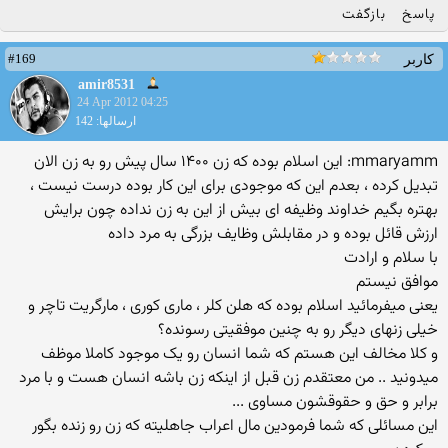
پاسخ
بازگفت
#169
کاربر
amir8531
24 Apr 2012 04:25
ارسالها: 142
mmaryamm: این اسلام بوده که زن ۱۴۰۰ سال پیش رو به زن الان
تبدیل کرده ، بعدم این که موجودی برای این کار بوده درست نیست ،
بهتره بگیم خداوند وظیفه ای بیش از این به زن نداده چون برایش
ارزش قائل بوده و در مقابلش وظایف بزرگی به مرد داده
با سلام و ارادت
موافق نیستم
یعنی میفرمائید اسلام بوده که هلن کلر ، ماری کوری ، مارگریت تاچر و
خیلی زنهای دیگر رو به چنین موفقیتی رسونده؟
و کلا مخالف این هستم که شما انسان رو یک موجود کاملا موظف
میدونید .. من معتقدم زن قبل از اینکه زن باشه انسان هست و با مرد
برابر و حق و حقوقشون مساوی ...
این مسائلی که شما فرمودین مال اعراب جاهلیته که زن رو زنده بگور