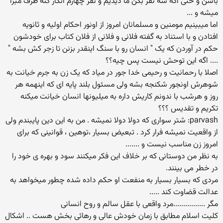
باشن و حتی اگه سه نفر بگن ما دیدیم و نفر چهارم انکار کنه طرف مبرا
میشه و ...
اما میبینیم مومنین و مسلمانان امروز از اونور احکام اولیه و ثانویه
افتادن و با استناد به گفته فلانی و فلانی از فلان کتاب برای خودشون
حکم در آوردن که یک " انسان رو با سنگ اینقدر بزنن تا زجر کش بشه "
.... اگه این توحش نیست پس چیه؟؟
اصلا با رحمانیت و رحیمی خدا جور در میاد که یک زن به جرم خیانت به
شوهرش اونجور شکنجه بشه ولی مسئول بلند پایه ای که اینهمه هر
روز و هرشب با ندونم کاریش داره به میلیونها انسان خیانت میکنه
تکریم و تقدیس ؟؟؟
parvash: شتر سواری که دولا دولا نمیشه . من به این دین پایبندم ولی
از واقعیت نمیشه فرار کرد . تبعیض بسیار ،توهین ، قوانینی که برای
امروز زن مناسب نیست و .......
به نظر من دوستانی که بر خلاف این فکر میکنند سود و بهره ی خود را
در خطر می بینند.
مردی که بسیار بسیار به منفعت او حکم داده شده چطور میخواهد به
عدالت قضاوت کند .....
مگر ................مرد واقعی با عقل سالم و روح انسانی
کلیت اسلام مطابق با زمان خودش عالی و رهائی بخش هست .. اشکال