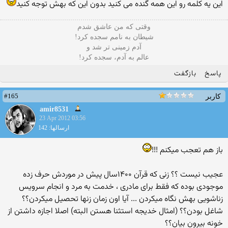
این یه کلمه رو این همه گنده می کنید بدون این که بهش توجه کنید
وقتی که من عاشق شدم
شیطان به نامم سجده کرد!
آدم زمینی تر شد و
عالم به آدم، سجده کرد!
پاسخ
بازگفت
#165
کاربر
amir8531
23 Apr 2012 03:56
ارسالها: 142
باز هم تعجب میکنم !!!
عجیب نیست ؟؟ زنی که قرآن ۱۴۰۰سال پیش در موردش حرف زده
موجودی بوده که فقط برای مادری ، خدمت به مرد و انجام سرویس
زناشویی بهش نگاه میکردن ... آیا اون زمان زنها تحصیل میکردن؟؟
شاغل بودن؟؟ (امثال خدیجه استثنا هستن البته) اصلا اجازه داشتن از
خونه بیرون بیان؟؟