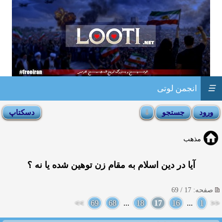
☰
انجمن لوتی
مذهب
آیا در دین اسلام به مقام زن توهین شده یا نه ؟
صفحه: 17 / 69
>>
69
68
...
18
17
16
...
1
<<