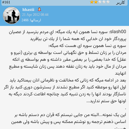
#161
کاربر
hhastii
21 Apr 2012 08:44
ارسالها: 2466
slash00: سوره نسا همون ايه يك ميگه: اي مردم بترسيد از عصيان
پروردگار خود ان خدايي كه همه شما را از يك تن بيافريد
سوره ی نسا همون سوره ای هست که میگه:
مردان را بر زنان تسلط و حق نگهبانی است بواسطه ی برتری (نیرو و
عقل) که خدا بعضی را بر بعضی مقرر داشته و هم بواسطه ی انکه
مردان از مال خود باید به زنان نفقه دهند پس زنان شایسته و مطیع
انهایند
بعد در ادامه میگه که زنانی که مخالفت و نافرمانی انان بیمناکید باید
اول انها رو موعظه کنید اگر مطیع نشدند از بسترشون دوری کنید باز اگر
ناسازگار بودند انها را به زدن تنبیه کنید چنانچه اطاعت کردند دیگه به
اونها حق ستم ندارید...
.
این یک نمونه...البته من جایی نیستم که قران دم دستم باشه بر
اساس ذهنم ترجمه رو نوشتم ممکنه پس و پیش باشه ولی همین
هست..