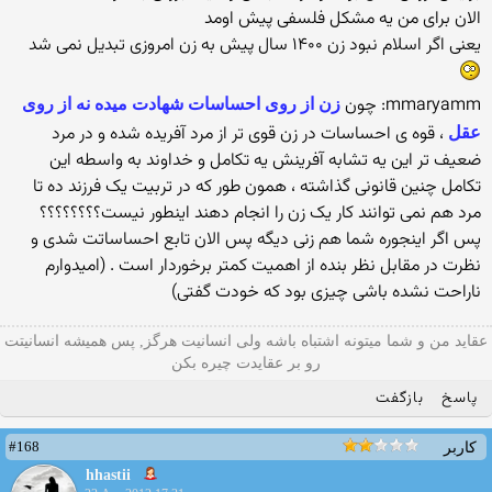
الان برای من یه مشکل فلسفی پیش اومد
یعنی اگر اسلام نبود زن ۱۴۰۰ سال پیش به زن امروزی تبدیل نمی شد
mmaryamm: چون
زن از روی احساسات شهادت میده نه از روی
، قوه ی احساسات در زن قوی تر از مرد آفریده شده و در مرد
عقل
ضعیف تر این یه تشابه آفرینش یه تکامل و خداوند به واسطه این
تکامل چنین قانونی گذاشته ، همون طور که در تربیت یک فرزند ده تا
مرد هم نمی توانند کار یک زن را انجام دهند اینطور نیست؟؟؟؟؟؟؟؟
پس اگر اینجوره شما هم زنی دیگه پس الان تابع احساساتت شدی و
نظرت در مقابل نظر بنده از اهمیت کمتر برخوردار است . (امیدوارم
ناراحت نشده باشی چیزی بود که خودت گفتی)
عقاید من و شما میتونه اشتباه باشه ولی انسانیت هرگز, پس همیشه انسانیتت
رو بر عقایدت چیره بکن
پاسخ
بازگفت
#168
کاربر
hhastii