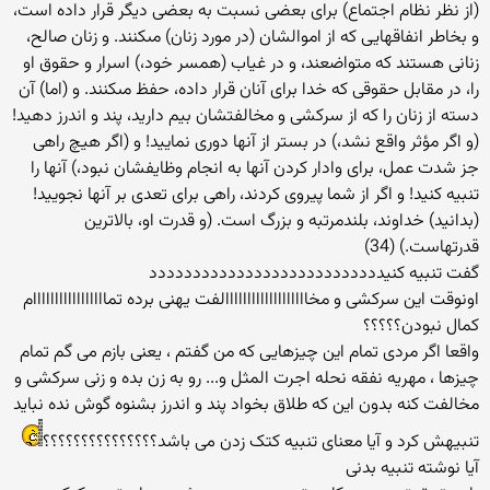
(از نظر نظام اجتماع) براى بعضى نسبت به بعضى ديگر قرار داده است،
و بخاطر انفاقهايى كه از اموالشان (در مورد زنان) مى‏كنند. و زنان صالح،
زنانى هستند كه متواضعند، و در غياب (همسر خود،) اسرار و حقوق او
را، در مقابل حقوقى كه خدا براى آنان قرار داده، حفظ مى‏كنند. و (اما) آن
دسته از زنان را كه از سركشى و مخالفتشان بيم داريد، پند و اندرز دهيد!
(و اگر مؤثر واقع نشد،) در بستر از آنها دورى نماييد! و (اگر هيچ راهى
جز شدت عمل، براى وادار كردن آنها به انجام وظايفشان نبود،) آنها را
تنبيه كنيد! و اگر از شما پيروى كردند، راهى براى تعدى بر آنها نجوييد!
(بدانيد) خداوند، بلندمرتبه و بزرگ است. (و قدرت او، بالاترين
قدرتهاست.) (34)
گفت تنبیه کنیددددددددددددددددددددددددددد
اونوقت این سرکشی و مخااااااااااااااااااالفت یهنی برده تمااااااااااااااااام
کمال نبودن؟؟؟؟؟
واقعا اگر مردی تمام این چیزهایی که من گفتم ، یعنی بازم می گم تمام
چیزها ، مهریه نفقه نحله اجرت المثل و... رو به زن بده و زنی سرکشی و
مخالفت کنه بدون این که طلاق بخواد پند و اندرز بشنوه گوش نده نباید
تنبیهش کرد و آیا معنای تنبیه کتک زدن می باشد؟؟؟؟؟؟؟؟؟؟؟؟؟؟؟
آیا نوشته تنبیه بدنی