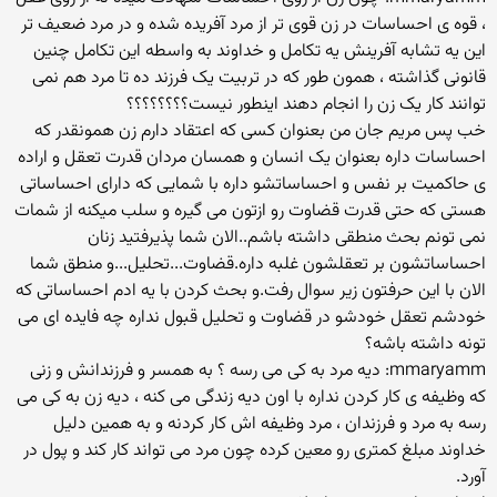
، قوه ی احساسات در زن قوی تر از مرد آفریده شده و در مرد ضعیف تر
این یه تشابه آفرینش یه تکامل و خداوند به واسطه این تکامل چنین
قانونی گذاشته ، همون طور که در تربیت یک فرزند ده تا مرد هم نمی
توانند کار یک زن را انجام دهند اینطور نیست؟؟؟؟؟؟؟؟
خب پس مریم جان من بعنوان کسی که اعتقاد دارم زن همونقدر که
احساسات داره بعنوان یک انسان و همسان مردان قدرت تعقل و اراده
ی حاکمیت بر نفس و احساساتشو داره با شمایی که دارای احساساتی
هستی که حتی قدرت قضاوت رو ازتون می گیره و سلب میکنه از شمات
نمی تونم بحث منطقی داشته باشم..الان شما پذیرفتید زنان
احساساتشون بر تعقلشون غلبه داره.قضاوت...تحلیل...و منطق شما
الان با این حرفتون زیر سوال رفت.و بحث کردن با یه ادم احساساتی که
خودشم تعقل خودشو در قضاوت و تحلیل قبول نداره چه فایده ای می
تونه داشته باشه؟
mmaryamm: دیه مرد به کی می رسه ؟ به همسر و فرزندانش و زنی
که وظیفه ی کار کردن نداره با اون دیه زندگی می کنه ، دیه زن به کی می
رسه به مرد و فرزندان ، مرد وظیفه اش کار کردنه و به همین دلیل
خداوند مبلغ کمتری رو معین کرده چون مرد می تواند کار کند و پول در
آورد.