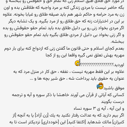
در مورد حق طلاق طبق اسلام زنی که تمام حق و حقوقش رو ببخشه و
بگه حاضر نیست با مردی زندگی کنه بر مرد واجبه که طلاقش بده و اون
زن به مرد حرامه و حاکم شهر هم باید صیقه طلاق رو غیابا بخونه. علاوه
بر این در اختیارات زنه که حق طلاق رو از مرد بگیره. و یک تشابه دیگر
اگر مردی بخواد زنی رو بی دلیل طلاق بده باید تمام حقو حقوقش رو بده
و اگر زنی بخواد بی دلیل از مردی طلاق بگیره باید تمام حقو حقوقش رو
ببخشه.
بعدم کجای اسلام و حتی قانون ما گفتن زنی که ازدواج کنه برای بار دوم
مهریه بهش تعلق نمی گیره واقعا این رو از کجا
اوردید؟؟؟؟؟؟؟؟؟؟؟؟؟؟؟؟؟
علاوه بر این فقط مهریه نیست ، نفقه ، حق کار در منزل مرد که به
عنوان یه حقوق باید پرداخت شه ، حق شیر بچه ها و ...
موفق باشید
کسانی که آیاتی از قرآن می آورند خاهشا با ذکر سوره و آیه و ترجمه
درست بگویند
و این آیه ، آیه ی ۳ سوره نساء
اگر بيم داريد كه به عدالت رفتار نكنيد به يك [زن آزاد] يا به آنچه [از
كنيزان] مالك شده‏ايد [اكتفا كنيد] اين [خوددارى] نزديكتر است تا به