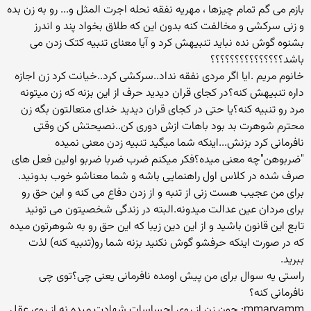
بازم می گم تمام چیزها ، مهریه نفقه نحله اجرت المثل و... رو به زن بده
و زنی سرکشی و مخالفت کنه بدون این که طلاق بخواد پند و اندرز
بشنوه گوش نده نباید تنبیهش کرد و آیا معنای تنبیه کتک زدن می
باشد؟؟؟؟؟؟؟؟؟؟؟؟؟؟؟
خانوم مریم .ایا اگر مردی نفقه نداد..سرکشی کرد..خیانت کرد زن اجازه
داره تنبیهش کنه؟در کجای قران دیدید حرف از این بزنه که زن میتونه
مرد رو تنبیه کنه؟یا حتی در کجای قران دیدید خدای متعالتون بگه زن
محترم شوهرت بد بود باهات ازش دوری کن..نصیحتش کن وقتی
نافرمانی کرد بزنش...اینکه شما میگید تنبیه زدن معنی نمیده
"ضربوهن"چه معنی میده؟فکر میکنم ضرب ضربا ضربو اولین فعل های
صرف شده در کلاس اول راهنمایی باشه و شما معناشو خوب بدونید.
برای من عجیب هست زنی از تنبه و از زدن دفاع می کنه و این حق رو
برای مردان عین عدالت میدونه.البته در زندگی شخصیتون می تونید
تابع این قانون باشید و از این دین زیبا که این حق رو به شوهرتون میده
که در صورت اینکه حرفشو گوش نکنید بزنه شما رو(تنبیه کنه) لذت
ببرید.
راستی یه سوال برای من پیش اومده نافرمانی یعنی چی؟توی چی
نافرمانی کنه؟
mmaryamm: چون زن از روی احساسات شهادت میده نه از روی عقل