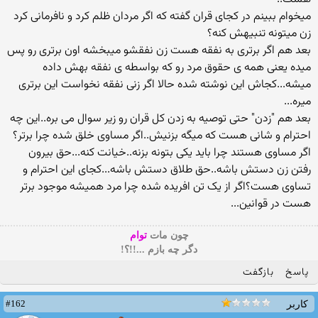
میخوام ببینم در کجای قران گفته که اگر مردان ظلم کرد و نافرمانی کرد
زن میتونه تنبیهش کنه؟
بعد هم اگر برتری به نفقه هست زن نفقشو میبخشه اون برتری رو پس
میده یعنی همه ی حقوق مرد رو که بواسطه ی نفقه بهش داده
میشه...کجاش این نوشته شده حالا اگر زنی نفقه نخواست این برتری
میره...
بعد هم "زدن" حتی توصیه به زدن کل قران رو زیر سوال می بره..این چه
احترام و شانی هست که میگه بزنیش..اگر مساوی خلق شده چرا برتر؟
اگر مساوی هستند چرا باید یکی بتونه بزنه..خیانت کنه...حق بیرون
رفتن زن دستش باشه..حق طلاق دستش باشه...کجای این احترام و
تساوی هست؟اگر از یک تن افریده شده چرا مرد همیشه موجود برتر
هست در قوانین...
چون مات
توام
دگر چه بازم ...!!؟!
پاسخ
بازگفت
#162
کاربر