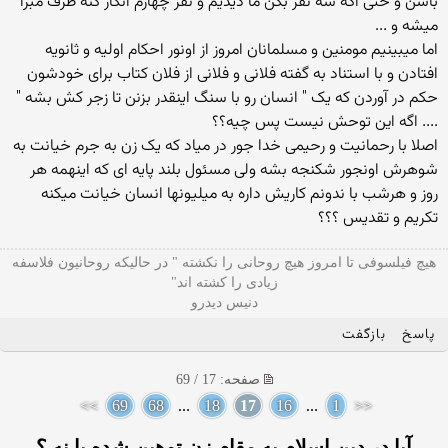
باشن و حتی اگه سه نفر بگن ما دیدیم و نفر چهارم انکار کنه طرف مبرا
میشه و ...
اما میبینیم مومنین و مسلمانان امروز از اونور احکام اولیه و ثانویه
افتادن و با استناد به گفته فلانی و فلانی از فلان کتاب برای خودشون
حکم در آوردن که یک " انسان رو با سنگ اینقدر بزنن تا زجر کش بشه "
.... اگه این توحش نیست پس چیه؟؟
اصلا با رحمانیت و رحیمی خدا جور در میاد که یک زن به جرم خیانت به
شوهرش اونجور شکنجه بشه ولی مسئول بلند پایه ای که اینهمه هر
روز و هرشب با ندونم کاریش داره به میلیونها انسان خیانت میکنه
تکریم و تقدیس ؟؟؟
هیچ فیلسوفی تا امروز هیچ روحانی را نکشته " در حالیکه روحانیون فلاسفه
زیادی را کشته اند"
دنیس دیدرو
پاسخ
بازگفت
صفحه: 17 / 69
>>
69
68
...
18
17
16
...
1
<<
آیا در دین اسلام به مقام زن توهین شده یا نه ؟