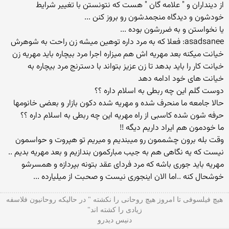
از دینداران و " علامه گان " هست که نتونستن با تغییر شرایط
خودشون و دیدگاه منجمدشون رو بروز کنن ...
یا نخواستن و به ضررشون بوده ...
asadsanee: فعلا که به مرد داره توهین میشه زن راحت به شوهرش
خیانت میکنه بعد مهریه اش هم میزاره اجرا مرد بیچاره باید مهریه زن
خیانت کار را باید بدهد تا زن عزیز بتواند با دسترنج مرد بیچاره به
خیانت های خود ادامه دهد
دوست گلم این چه ربطی به اسلام داره ؟؟
حالا جامعه ما منحرف شده و مهریه شده دکون بازار و بعضی خانومها
حرفه شون شده کاسبی از راه مهریه این چه ربطی به اسلام داره ؟؟
ما خودمون هم ایراد داریم دیگه !!
وقت بله برون چشممون رو میبندیم و میریم تو هپروت و حواسمون
نیست که یه نگاهی هم به جیب مبارکمون بندازیم و بعد مهریه بدیم ..
مهریه باید جوری باشه که مرد فردای عقد بتونه بپردازه و همسرشو
خوشحال کنه ..اما الان اینجوری نیست و صحبت از میلیارده ...
هیچ فیلسوفی تا امروز هیچ روحانی را نکشته " در حالیکه روحانیون فلاسفه
زیادی را کشته اند"
دنیس دیدرو