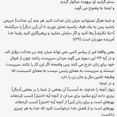
ستم گراييد [و بيهوده عيال‏وار گرديد
و اینجا به وضوح می گوید
و شما هرگز نمى‏توانيد ميان زنان عدالت كنيد هر چند [بر عدالت] حريص
باشيد پس به يك طرف يكسره تمايل نورزيد تا آن [زن ديگر] را سرگشته
[=بلا تكليف] رها كنيد و اگر سازش نماييد و پرهيزگارى كنيد يقينا خدا
آمرزنده مهربان است (۱۲۹)
یعنی واقعا غیر از پیامبر کسی نمی تواند میان چند زن عدالت برقرار کند .
و در آیه ۳۴ این سوره می گوید مردان سرپرست زنانند چون از اموال
خود برای زنان خرج می کنند پس واضحه اگر این کار را نکنند سرپرست
نیستند و سرپرست به معنای رئیس نیست به معنای کسیست که
وظیفه تامین مال و جان زن را دارد.
و در اینجا
زنهار آنچه را خداوند به [سبب] آن بعضى از شما را بر بعضى [ديگر]
برترى داده آرزو مكنيد براى مردان از آنچه [به اختيار] كسب كرده‏اند
بهره‏اى است و براى زنان [نيز] از آنچه [به اختيار] كسب كرده‏اند
بهره‏اى است و از فضل خدا درخواست كنيد كه خدا به هر چيزى
داناست