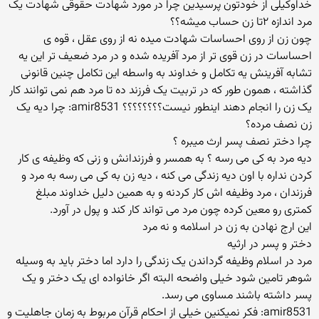
خداوکیلی از خودتون پرسیدین چرا در مورد شهادت حقوقی شهادت یک
مرد اندازه ۲تا زن حساب میشه؟؟
چون زن از روی احساسات شهادت میده نه از روی عقل ، قوه ی
احساسات در زن قوی تر از مرد آفریده شده و در مرد ضعیف تر این یه
تشابه آفرینش یه تکامل و خداوند به واسطه این تکامل چنین قانونی
گذاشته ، همون طور که در تربیت یک فرزند ده تا مرد هم نمی توانند کار
یک زن را انجام دهند اینطور نیست؟؟؟؟؟؟؟؟ amir8531: چرا دیه یک
زن نصف مرده؟
چرا دختر نصف پسر ارث میبره ؟
دیه مرد به کی می رسه ؟ به همسر و فرزندانش و زنی که وظیفه ی کار
کردن نداره با اون دیه زندگی می کنه ، دیه زن به کی می رسه به مرد و
فرزندان ، مرد وظیفه اش کار کردنه و به همین دلیل خداوند مبلغ
کمتری رو معین کرده چون مرد می تواند کار کند و پول در آورد.
این ارج نهادن به زن در اسلامه و نه مرد
دختر و پسر در ارثیه
مرد در اسلام وظیفه گرداندن یک زندگی را دارد اما دختر باید به وسیله
شوهر تامین شود خیلی واضحه البته اگر خانواده ای یک دختر و یک
پسر داشته باشند مساوی می رسد.
amir8531: فکر نمیکنین خیلی از احکام قرآن مربوط به زمان جاهلیت و