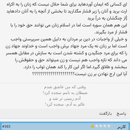
اى كسانى كه ايمان آورده‏ايد براى شما حلال نيست كه زنان را به اكراه
ارث بريد و آنان را زير فشار مگذاريد تا بخشى از آنچه را به آنان داده‏ايد
[از چنگشان به در] بريد
این هم همان سوره است اما در اسلام زنان می توانند حق خود را با
فشار از مرد بگیرند.
و خیلی از واجبات در دین بر مردان به دلیل همین سرپرستی واجب
است اما بر زنان نه یک مرد جهاد برش واجب است و خداوند جهاد زن
را که برای مرد جنگیدن و کشته شدن است به سازش در مقابل همسر
می داند که تازه واجب هم نیست و زن میتواند حق و حقوقش را
ببخشد و طلاق گیرد.اما اگر این کار را کند همان ثواب را دارد.
آیا این ارج نهادن بر زن نیست؟؟؟؟؟؟؟؟؟؟؟؟؟؟؟؟؟؟؟؟؟
وقتی که من عاشق شدم
شیطان به نامم سجده کرد!
آدم زمینی تر شد و
عالم به آدم، سجده کرد!
پاسخ
بازگفت
#163
کاربر