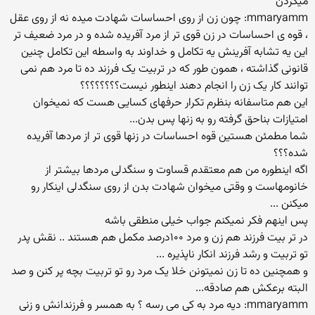
میکردن
mmaryamm: چون زن از روی احساسات شهادت میده نه از روی عقل
، قوه ی احساسات در زن قوی تر از مرد آفریده شده و در مرد ضعیف تر
این یه تشابه آفرینش یه تکامل و خداوند به واسطه این تکامل چنین
قانونی گذاشته ، همون طور که در تربیت یک فرزند ده تا مرد هم نمی
توانند کار یک زن را انجام دهند اینطور نیست؟؟؟؟؟؟؟؟
این هم متاسفانه بنظرم تکرار حرفهای کسایی هست که نمیخوان
امتیازات بناحق گرفته رو به زنها پس بدن...
شما مطمئن هستین قوه احساسات در زنها قوی تر از مردها آفریده
شده؟؟؟
اگه اینطوره من هم معتقدم قساوت و سنگدلی مردها بیشتر از
خانومهاست و وقتی میخوان شهادت بدن از روی سنگدلی اینکار رو
میکنن ...
پس اینهم فکر نمیکنم جواب خیلی منطقی باشه
در تر بیت فرزند هم زن و مرد ۱۰۰درصد مکمل هم هستند .. نقش پدر
تو تربیت و رشد فرزند انکار ناپذیره ...
و همچنین ده تا زن نمیتونن خلا یک مرد رو تو تربیت بچه پر کنن و صد
البته برعکش هم صادقه...
mmaryamm: دیه مرد به کی می رسه ؟ به همسر و فرزندانش و زنی