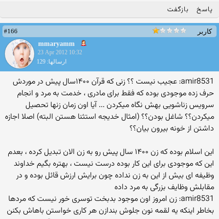
پاسخ
بازگفت
#166
کاربر
mmaryamm
23 Apr 2012 10:32
ارسالها: 129
amir8531: عجیب نیست ؟؟ زنی که قرآن ۱۴۰۰سال پیش در موردش
حرف زده موجودی بوده که فقط برای مادری ، خدمت به مرد و انجام
سرویس زناشویی بهش نگاه میکردن ... آیا اون زمان زنها تحصیل
میکردن؟؟ شاغل بودن؟؟ (امثال خدیجه استثنا هستن البته) اصلا اجازه
داشتن از خونه بیرون بیان؟؟
این اسلام بوده که زن ۱۴۰۰ سال پیش رو به زن الان تبدیل کرده ، بعدم
این که موجودی برای این کار بوده درست نیست ، بهتره بگیم خداوند
وظیفه ای بیش از این به زن نداده چون برایش ارزش قائل بوده و در
مقابلش وظایف بزرگی به مرد داده
amir8531: زن امروز اون موجود بدبخت توسری خور نیست که مردها
بخاطر اینکه یه لقمه نون جلوش بندازن هر کاری خواستن باهاش بکنن