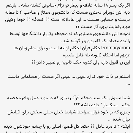
اگر یک پسر ۱۸ ساله علاف و بیعار تو نزاع خیابونی کشته بشه .. بازهم
دیه اش دوبرابر دختری هست که دانشجوی ممتاز و صاحب ۴ تا مقاله
درست و حسابی هست ... این عادلانه است ؟؟ انصافه ؟؟ خودا وکیلی
مورد رضایت پروردگار هست ؟؟
نمونه اش دانشجوی ممتازی که تو محوطه یکی از دانشگاهها توسط
راننده معتاد یک کامیون زیر گرفته شد ..
mmaryamm: احکام قرآن احکام اولیه است و برای تمام زمان ها
عزیزم اما احکام ثانویه بله قابل تغییره
این رو قبول دارم ولی کدوم حکم ثانویه رو تغییر دادن؟؟
اسلام در ذات خود ندارد عیبی ... عیبی اگر هست از مسلمانی ماست
...
شما میتونی یک سند محکم قرآنی بیاری که در مورد عمل زنای محصنه
حکم " سنگسار " داده باشه ؟؟؟
چیزی که تو خود قرآن صراحتا شرایط خیلی خیلی سختی برای اثباتش
بیان شده ...
اینکه ۴ تا مرد عادل ؟؟ حتما کل قضیه اصلی رو با چشم خودشون دیده