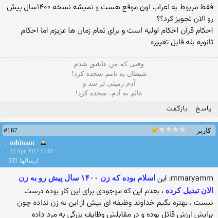
فقط مربوط به اعراب اون موقع هست و نمیشه نسخه ۱۴۰۰سال پیش
رو الان تجویز کرد؟؟
احکام قرآن احکام اولیه است و برای تمام زمان ها عزیزم اما احکام
ثانویه بله قابل تغییره
وقتی که من عاشق شدم
شیطان به نامم سجده کرد!
آدم زمینی تر شد و
عالم به آدم، سجده کرد!
پاسخ
بازگفت
#167
کاربر
oshinam
23 Apr 2012 17:05
ارسالها: 533
mmaryamm: این
اسلام بوده که زن ۱۴۰۰ سال پیش رو به زن
، بعدم این که موجودی برای این کار بوده درست
الان تبدیل کرده
نیست ، بهتره بگیم خداوند وظیفه ای بیش از این به زن نداده چون
برایش ارزش قائل بوده و در مقابلش وظایف بزرگی به مرد داده