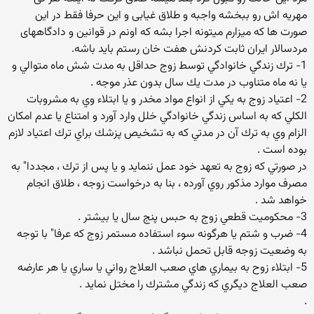
مهریه اش رو ببخشه واجبه و طلاق غیابی و این حرفا فقط در این
صورت ها که میزارم میتونه اجرا بشه که اونم در قوانین و دادگاههای
مردسالار ایران ثابت کردنش هفت خان رستم باید باشه.
1- ترك زندگي خانوادگي توسط زوج حداقل به مدت شش ماه متوالي و
يا نه ماه متناوب در مدت يك سال بدون عذر موجه .
2- اعتياد زوج به يكي از انواع مواد مخدر و يا ابتلاء وي به مشروبات
الكلي كه به اساس زندگي خانوادگي خلل وارد آورد و امتناع يا عدم امكان
الزام وي به ترك آن در مدتي كه به تشخيص پزشك براي ترك اعتياد لازم
بوده است .
در صورتي كه زوج به تعهد خود عمل ننمايد و يا پس از ترك ، مجددا" به
مصرف موارد مذكور روي آورده ، بنا به درخواست زوجه ، طلاق انجام
خواهد شد .
3- محكوميت قطعي زوج به حبس پنج سال يا بيشتر .
4- ضرب و شتم يا هرگونه سوء استفاده مستمر زوج كه عرفا" با توجه
به وضعيت زوجه قابل تحمل نباشد .
5- ابتلاء زوح به بيماري هاي صعب العلاج رواني يا ساري يا هر عارضه
صعب العلاج ديگري كه زندگي مشترك را مختل نمايد .
.