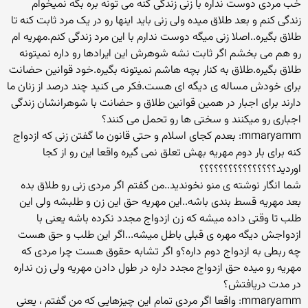
خب مردی دوست نداره با زنی زندگی کنه می تونه بره بگه نمیخوام
زندگی کنم و بعد طلاق میده ولی زنی باید اینها رو در یک مرد ثابت کنه تا
طلاق بگیره..اصلا زنی میگه دوست ندارم با این مرد زندگی کنم.مهریه ام
رو هم می بخشم اگر ثابت نشه شوهرش این ایرادها رو داره نمیتونه
طلاق بگیره.طلاق به کنار بچه هاشم نمیتونه بگیره.خود قوانین حضانت
برای خودش مساله ی دیگه ای هست.فکر می کنید چند درصد از زنان ما
دارند برای اجبار در همین قوانین طلاق و حضانت با شوهرانشان زندگی
اجباری رو میکنند و سختی ها رو تحمل می کنند؟
mmaryamm: بعدم کجای اسلام و حتی قانون ما گفتن زنی که ازدواج
کنه برای بار دوم مهریه بهش تعلق نمی گیره واقعا این رو از کجا
اوردید؟؟؟؟؟؟؟؟؟؟؟؟؟؟؟؟
شما انگار نوشته ی منو نخوندید..من گفتم اگر مردی زنی رو طلاق بده
بعد مهریه قسط بندی باشه..این مهریه حق این زن و طلبشه ولی این
طلب تا وقتی داده میشه که زن ازدواج مجدد نکرده باشه یعنی با
ازدواجش دیگه مهره ی قبلی باطل میشه...اگر این طلب و حق هست
چه ربطی به ازدواج دوم داره؟و اگر تشابه حقوق هست چرا مردی که
مهریه رو میده حق ازدواج مجدد داره در طول دادن مهریه ولی زن نداره
در مدت دریافتش؟
mmaryamm: واقعا اگر مردی تمام این چیزهایی که من گفتم ، یعنی