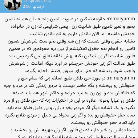
23 Apr 2012 17:31
ارسالها: 2466
mmaryamm: حقوقه تمکین در صورت تامین واجبه ، آن هم نه تامین
بخور و نمیر تامین طبق شانیت زن ، یعنی شرایطی که زن در خانواده
خودش داشته . ما الان قانونی داریم به نام قانون شانیت
تشابه حقوق وقتی هست که زن هم وقتی نخواست شوهرش همون
تامین رو انجام نده حقوق تمکینشم از بین بره همونجور که در همین
قانون شانیت اگر زن تمکین نکنه بهش نفقه تعلق نمی گیره پس باید
طبق عدالت اگر زنی خودش خرجشو در اورد دیگه اطاعت از شوهرش
واجب شرعی نباشه که حتی برای بیرون رفتنش اجازه بگیره..
mmaryamm: در مورد حق طلاق طبق اسلام زنی که تمام حق و
حقوقش رو ببخشه و بگه حاضر نیست با مردی زندگی کنه بر مرد واجبه
که طلاقش بده و اون زن به مرد حرامه و حاکم شهر هم باید صیقه
طلاق رو غیابا بخونه. علاوه بر این در اختیارات زنه که حق طلاق رو از مرد
بگیره. و یک تشابه دیگر اگر مردی بخواد زنی رو بی دلیل طلاق بده باید
تمام حقو حقوقش رو بده و اگر زنی بخواد بی دلیل از مردی طلاق بگیره
باید تمام حقو حقوقش رو ببخشه.
شما قوانین رو خبر دارید؟طبق قانون اگر زنی مهریه اش رو بخشید و
مرد این حالت رو قبول کرد بعد میشه طلاق گرفت نه اینکه هر کی