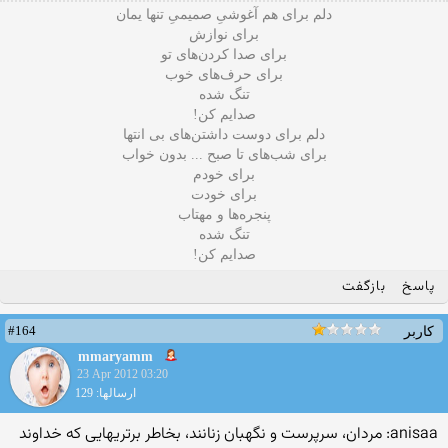
دلم برای هم آغوشیِ صمیمی‌ِ تنها یمان
برای نوازش
برای صدا کردن‌های تو
برای حرف‌های خوب
تنگ شده
صدایم کن!
دلم برای دوست داشتن‌های بی‌ انتها
برای شب‌های تا صبح ... بدون خواب
برای خودم
برای خودت
پنجره‌ها و مهتاب
تنگ شده
صدایم کن!
پاسخ
بازگفت
#164
کاربر
mmaryamm
23 Apr 2012 03:20
ارسالها: 129
anisaa: مردان، سرپرست و نگهبان زنانند، بخاطر برتريهايى كه خداوند