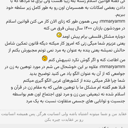
کی گفته قوانین اسلام زشته بله زیبا هست ولی برای ما مردها که با
دادن بعضی امکانات به همسرمان اون رو به طور کامل زیر سلطه خود
ببریم.
mmaryamm: پس همون طور که زنای الان کار می کنن قوانین اسلام
در موردشون بازنان ۱۴۰۰ سال پیش فرق می کنه
دوباره مشکل فلسفی برام پیش اومد
یعنی عزیزم شما میگی زنی که امروز کار میکنه دیگه قانون تمکین شامل
حالش نمیشه یعنی ینده به عنوان یه مرد نمی تونم مجبورش بکنم از
من اطاعت کنه و اگر گوش نکرد تنبیهش کنم
mmaryamm: علاوه بر این خوشحال می شم در مورد توهین به زن در
جوامعی که از آن به عنوان الگو یاد می کنید توضیح بدید
شما چرا فکر میکنی بنده از کشورهای غربی الگو گیری میکنم
قبلا هم گفته ام مشکل ما با توهین هایی که به مقام زن در قرآن و
اسلام شده نه تبعیض بین زن و مرد توی اجتماع اون هم بواسطه
جنسیت و توانایی های جسمی متفاوت نسبت به یک مرد
عقاید من و شما میتونه اشتباه باشه ولی انسانیت هرگز, پس همیشه انسانیتت
رو بر عقایدت چیره بکن