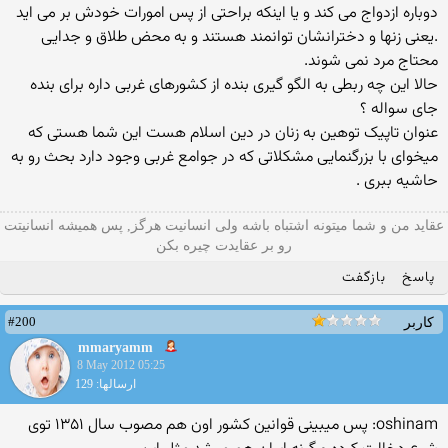
دوباره ازدواج می کند و یا اینکه براحتی از پس امورات خودش بر می اید
.یعنی زنها و دخترانشان توانمند هستند و به محض طلاق و جدایی
محتاج مرد نمی شوند.
حالا این چه ربطی به الگو گیری بنده از کشورهای غربی داره برای بنده
جای سواله ؟
عنوان تاپیک توهین به زنان در دین اسلام هست این شما هستی که
میخوای با بزرگنمایی مشکلاتی که در جوامع غربی وجود دارد بحث رو به
حاشیه ببری .
عقاید من و شما میتونه اشتباه باشه ولی انسانیت هرگز, پس همیشه انسانیتت
رو بر عقایدت چیره بکن
پاسخ
بازگفت
#200
کاربر
mmaryamm
8 May 2012 05:25
ارسالها: 129
oshinam: پس میبینی قوانین کشور اون هم مصوب سال ۱۳۵۱ توی