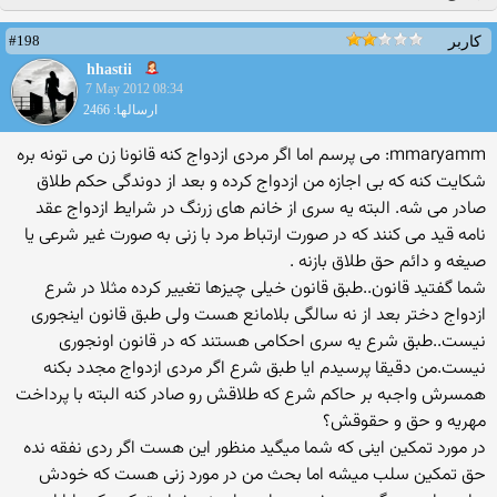
#198
کاربر
hhastii
7 May 2012 08:34
ارسالها: 2466
mmaryamm: می پرسم اما اگر مردی ازدواج کنه قانونا زن می تونه بره
شکایت کنه که بی اجازه من ازدواج کرده و بعد از دوندگی حکم طلاق
صادر می شه. البته یه سری از خانم های زرنگ در شرایط ازدواج عقد
نامه قید می کنند که در صورت ارتباط مرد با زنی به صورت غیر شرعی یا
صیغه و دائم حق طلاق بازنه .
شما گفتید قانون..طبق قانون خیلی چیزها تغییر کرده مثلا در شرع
ازدواج دختر بعد از نه سالگی بلامانع هست ولی طبق قانون اینجوری
نیست..طبق شرع یه سری احکامی هستند که در قانون اونجوری
نیست.من دقیقا پرسیدم ایا طبق شرع اگر مردی ازدواج مجدد بکنه
همسرش واجبه بر حاکم شرع که طلاقش رو صادر کنه البته با پرداخت
مهریه و حق و حقوقش؟
در مورد تمکین اینی که شما میگید منظور این هست اگر ردی نفقه نده
حق تمکین سلب میشه اما بحث من در مورد زنی هست که خودش