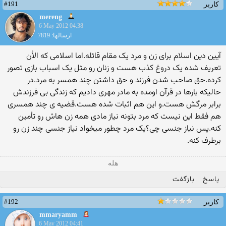
#191
کاربر
mereng
6 May 2012 04:38
ارسالها: 7819
آیین دین اسلام برای زن و مرد یک مقام قائله.اما اسلامی که الأن
تعریف شده یک دروغ کذب هست و زنان رو مثل یک اسباب بازی تصور
کرده.حق صاحب شدن فرزند و حق داشتن چند همسر به مرد.در
حالیکه بارها در قرآن اومده به مادر مهری دادیم که زندگی بی فرزندش
برابر مرگش هست.و این هم اثبات شده هست.قضیه ی چند همسری
هم فقط این نیست که مرد بتونه نیاز مادی همه زن هاش رو تأمین
کنه.پس نیاز جنسی چی؟یک مرد چطور میخواد نیاز جنسی چند زن رو
برطرف کنه.
هله
پاسخ
بازگفت
#192
کاربر
mmaryamm
6 May 2012 04:41