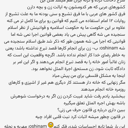
شرع دخالت کرده و گرنه ایران هم میشد مثل این
کشورهای عربی که هر کدومشون یه ایالت زن و بچه دارن
فرق کشور های عربی با ما فرق تشیع و سنی بودنه ما به علت تشیع از
روایات ۱۲ امام استفاده می کنیم که قوانین رو برای ما کامل تر می کنه
علاوه بر این حکومت ما یه حکومت اسلامیه و قوانینش از نظر اسلام
سنجیده می شه گاهی پیش می یاد بعضی قوانین اجرا نمی شه اما
قوانینی که اجرا می شه همون طور که ذکر شد طبق اسلام سنجیده می
شه oshinam: ب- زن برای انجام كارها قصد تبرع نداشته باشد؛ یعنی
به خاطر رضای خدا كار انجام نداده باشد. اگرچه واقعیت این است كه
زنان غالباً امور خانه را به قصد تبرع انجام می‌دهند و اگر این امر بر
دادگاه ثابت شود، زن مستحق اجرة المثل نخواهد بود.
اینجا یه مشکل فلسفی برای من پیش میاد
مگر زنهایی که خانه دار هستند کار دیگری هم غیر از اشپزی و کارهای
روزمره خانه انجام میدهند
ببخشید یادم رفت شاید غیبت کردن زن اگر به درخواست شوهرش
باشه بهش اجره المثل تعلق میگیره
ببین داری درباره ی قانون حرف می زنی؟
در قانون چطور میشه اثبات کرد نیت قلبی افراد چیه
این بار شما تابع احساسات شدی فکر کنم
oshinam: مهریه و نحله