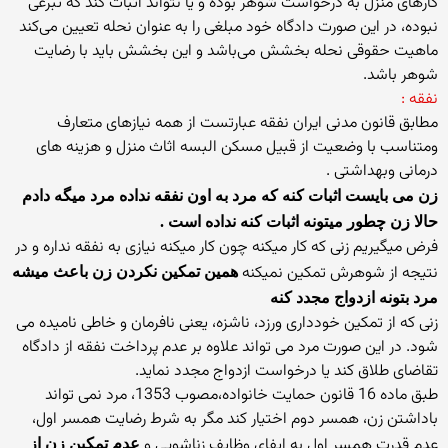
كارهای منزل به درخواست شوهر بوده و یا نتواند اثبات کند که تبرعی
نبوده، در این صورت دادگاه خود مبلغی را به عنوان نحله تعیین می‌كند
ماهیت حقوقی نحله بخشش می‌باشد و این بخشش باید با رضایت
شوهر باشد.
نفقه :
مطابق قانون مدنی ایران نفقه عبارتست از همه نیازهای متعارف
ومتناسب با وضعیت از قبیل مسکن البسه اثاث منزل و هزینه های
درمانی وبهداشتی .
زن می بایست اثبات کنه که مرد به اون نفقه نداده مرد میگه دادم
حالا زن چطور میتونه اثبات کنه نداده است .
فرض میگیریم زنی که کار میکنه چون کار میکنه نیازی به نفقه نداره و در
نتیجه از شوهرش تمکین نمیکنه
همین تمکین نکردن زن باعث میشه
مرد بتونه ازدواج مجدد کنه
زنی كه از تمكین خودداری ورزد، ناشزه، یعنی نافرمان و خاطی نامیده می
شود. در این صورت مرد می تواند علاوه بر عدم پرداخت نفقه از دادگاه
تقاضای طلاق كند یا درخواست ازدواج مجدد نماید.
طبق ماده 16 قانون حمایت خانواده،مصوب 1353، مرد نمی تواند
باداشتن زن، همسر دوم اختیار کند مگر به شرط رضایت همسر اول،
عدم قدرت همسر اول به ایفای وظایف زناشویی و
عدم تمکین زن از