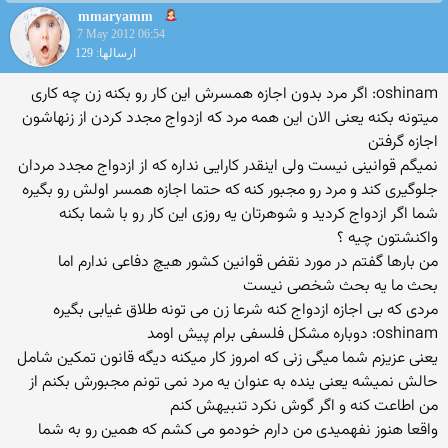
mmaryamm
7 May 2012 06:54
ارسالها: 129
oshinam: اگر مرد بدون اجازه همسرش این کار رو بکنه زن چه کاری
میتونه بکنه یعنی الان این همه مرد که ازدواج مجدد کردن از زنهاشون
اجازه گرفتن
نمیگم قوانینی نیست ولی اینقدر کارایی نداره که از ازدواج مجدد مردان
جلوگیری کند و مرد رو مجبور کنه که حتما اجازه همسر اولش رو بگیره
شما اگر ازدواج کردید و شوهرتان یه روزی این کار رو با شما بکنه
واکنشتون چیه ؟
من بارها گفتم در مورد نقض قوانین کشور هیچ دفاعی ندارم اما
بحث ما یه بحث شخصی نیست
مردی که بی اجازه ازدواج کنه شرعا زن می تونه طلاق غیابی بگیره
oshinam: دوباره مشکل فلسفی برام پیش اومد
یعنی عزیزم شما میگی زنی که امروز کار میکنه دیگه قانون تمکین شامل
حالش نمیشه یعنی ینده به عنوان یه مرد نمی تونم مجبورش بکنم از
من اطاعت کنه و اگر گوش نکرد تنبیهش کنم
واقعا هنوز نفهمیدی من دارم خودمو می کشم که همین رو به شما