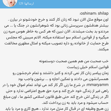
ارسالها: 129
oshinam: shilap:
اون موقع مثل الان نبود که زنان کار کنند و خرج خودشونو در بیارن .
بیشتر هدفشون سرپرستی زنانی بود که شوهرانشون در جنگ یا ... می
مردندو بد بخت میشدند. الان نبین که هر کس به خاطر هوس میره زن
میگیره و از قوانین اسلام سو استفاده میکنه. الانم میبینی که مجلس
طرح حمایت از خانواده رو داره تصویب میکنه و امثال مطهری مخالفت
میکنند.
خب صحبت من هم همین صحبت دوستمونه
قوانین اسلام خیلی زیباست
زمان پیامبر زنان کار نمی کردند و کنیز داشتند و تمام خرجشون رو
همسرانشون می دادند و تمکین اجازه و ... برشون واجب بود
mmaryamm: در شرع ما زنی اگر کار کند می تواند تمام اموال خود را در
راهی غیر از زندگی خود خرج کند و مرد حق هیچ اعتراضی ندارد و حتی
اگر در زندگی اش خرج کند حتی طبق قانون اسلامی کشور ما ، اون مبلغ
حساب میشود و مرد باید به زن پرداخت کند.
زن هیچ وظیفه ای در قبال کار منزل مرد ندارد ، هیچ کاری و مرد یا باید