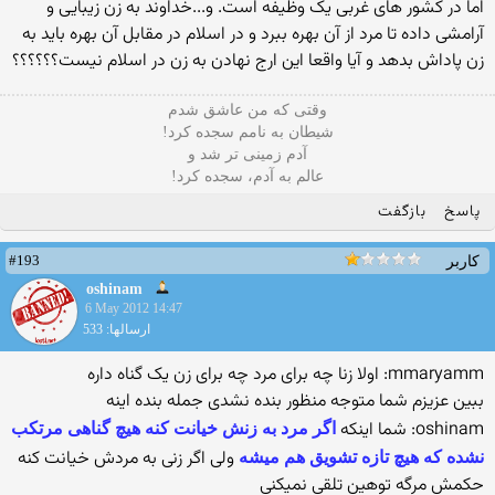
اما در کشور های غربی یک وظیفه است. و...خداوند به زن زیبایی و
آرامشی داده تا مرد از آن بهره ببرد و در اسلام در مقابل آن بهره باید به
زن پاداش بدهد و آیا واقعا این ارج نهادن به زن در اسلام نیست؟؟؟؟؟؟
وقتی که من عاشق شدم
شیطان به نامم سجده کرد!
آدم زمینی تر شد و
عالم به آدم، سجده کرد!
پاسخ
بازگفت
#193
کاربر
oshinam
6 May 2012 14:47
ارسالها: 533
mmaryamm: اولا زنا چه برای مرد چه برای زن یک گناه داره
ببین عزیزم شما متوجه منظور بنده نشدی جمله بنده اینه
oshinam: شما اینکه
اگر مرد به زنش خیانت کنه هیچ گناهی مرتکب
ولی اگر زنی به مردش خیانت کنه
نشده که هیچ تازه تشویق هم میشه
حکمش مرگه توهین تلقی نمیکنی