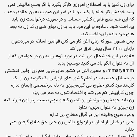
برای زن کنیز یا به اصطلاح امروزی کارگر بگیرد یا اگر وسع مالیش نمی
رسد خودش کار خانه را بکند ، و یا در غیر این صورت به زن حقوق دهد ،
که این هم طبق قانون کشور حساب و در صورت درخواست زن باید
پرداخت شود ، علاوه بر این مرد باید به زن بهای شیری که زن به بچه
های مرد داده را پرداخت کند.
پس همون طور که زنای الان کار می کنن قوانین اسلام در موردشون
بازنان ۱۱۴۰۰ سال پیش فرق می کنه
علاوه بر این خوشحال می شم در مورد توهین به زن در جوامعی که از
آن به عنوان الگو یاد می کنید توضیح بدید
mmaryamm: و همین الان در کشور های غربی هم زن اولین نقشش
در مسائل جنسیه ، در تمام کشور های اروپایی یک کارمند زن از یک
کارمند مرد کمتر حقوق می گیره،چیزی به نام مرخصصی زایمان نداره
چون کاراییش کم می شه و اقتصادشون به هم می ریزه
زن باید خودش و فرزندش رو تامین کنه و مهم نیست پدر اون فرزند کیه
زن چیزی به عنوان مهریه نداره
و مرد هیچ وظیفه این در قبال مخارج زن نداره
حتی در خیلی از ادیان در ازدواج دائمی زن حتی حق طلاق گرفتن هم
ندارد
آمار جهانی نشون می ده در کشور هایی مانند انگیلیس و امریکا زن ها