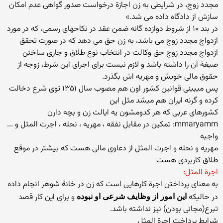
مجدد زوج، در شرایطی به زن اجازة درخواست صدور گواهی عدم امکان
سازش از دادگاه داده می شد.»
در بند ۱۰ از شروط دوازده گانه ضمن عقد در نکاحهای رسمی، که در مورد
ازدواج مجدد زوج می باشد، به زن حق می دهد که در صورت تحقق
ازدواج مجدد زوج حق وکالت در انتخاب نوع طلاق و جاری ساختن
صیغة ‌آن را داشته باشد و لازم نیست برای اجرای این شرط، زوجه از
حقوق مالی خویش و مهریه اش بگذرد.
پس میبینی قوانین کشور اون هم مصوب سال ۱۳۵۱ توی شرع دخالت
کرده و گرنه ایران هم میشد مثل این
کشورهای عربی که هر کدومشون یه ایالت زن و بچه دارن
mmaryamm: تمکین در مقابل نفقه ، مهریه ، نحله ، اجرت المثل و ...
واجبه
مهریه و نحله و اجرت المثل از دعاوی مالی هست که بیشتر در موقع
طلاق کاربردی هست
اجرة المثل:
به معنای پرداختن اجرة كارهایی است كه زن در خانۀ شوهر انجام داده
در حالیكه
و برای این كار قصد
این امور از وظایف شرعی او نبوده
تبرع(مجانی بودن) نیز نداشته باشد.
شرایط پرداخت اجرة المثل