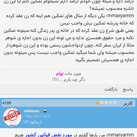
درامد داره و میگه چون خودم درامد دارم نمیخوام تمکین کنم.ایا این زن
ناشزه محسوب نمیشه؟
mmaryamm: یکی دیگه از مثال های تمکین هم اینه که زن عقد کرده
که خانه پدرشه تمکین برش واجب نیس
یعنی طبق شرع زن عقد کرده که در خانه ی پدر زندگی کنه میتونه تمکین
نکنه و مرد حقوق همسری نداره و می تونه این زن بدون اجازه ی شوهر
مثلا از ایران سفر کنه..چون ازدواجشون رسمی بوده و این زن شوهردار
محسوب میشه ولی شما میگید تمکین واجب نیست پس میتونه بدون
اجازه ی همسرش تصمیم بگیره.
چون مات
توام
دگر چه بازم ...!!؟!
پاسخ
بازگفت
#199
کاربر
oshinam
7 May 2012 14:16
ارسالها: 533
mmaryamm: من بارها گفتم در
هیچ
مورد نقض قوانین کشور