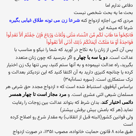
دفاعی ندارم اما
بحث ما یه بحث شخصی نیست
مردی که بی اجازه ازدواج کنه
شرعا زن می تونه طلاق غیابی بگیره
شرعا که میشه این
فَانكِحُواْ مَا طَابَ لَكُم مِّنَ النِّسَاء مَثْنَى وَثُلاَثَ وَرُبَاعَ فَإِنْ خِفْتُمْ أَلاَّ تَعْدِلُواْ
فَوَاحِدَةً أَوْ مَا مَلَكَتْ أَيْمَانُكُمْ ذَلِكَ أَدْنَى أَلاَّ تَعُولُواْ
پس آن کس از زنان را به نکاح در آورید که شما را نیکو و مناسب با
عدالت است.
و اگر بترسید که چون زنان متعدد
دو یا سه یا چهار
بگیرید، راه عدالت نپیموده و به آنها ستم کنید، پس تنها یک زن اختیار
کرده یا چنانچه کنیزی دارید به آن اکتفا کنید که این نزدیکتر بعدالت و
ترک ستمکاری است. (سوره نساءآیه۳)
براساس آیة‌فوق، استنباط شده است که « ازدواج مجدد حق شرعی هر
مسلمان شیعی اثنی عشری است. و
مرد مجاز است تا چهار همسر
، بدان شرط که بتواند عدالت بین زوجات را رعایت
دائمی اختیار کند
نماید.(هر که بامش بیش برفش بیشتر)
ولی قوانین کشور(البته قبل از انقلاب) یه مقدار شرع رو اصلاح کرده
است
طبق ماده ۸ قانون حمایت خانواده، مصوب ۱۳۵۱، در صورت ازدواج