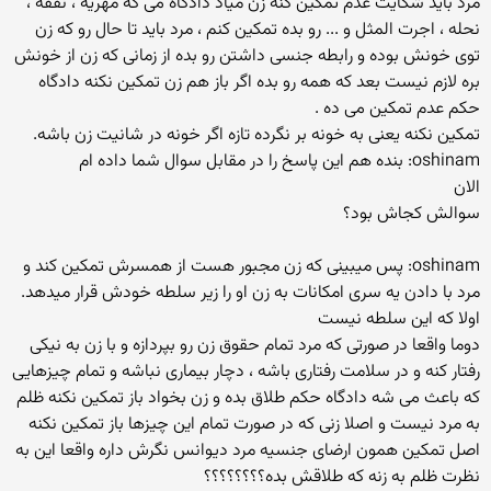
مرد باید شکایت عدم تمکین کنه زن میاد دادگاه می گه مهریه ، نفقه ،
نحله ، اجرت المثل و ... رو بده تمکین کنم ، مرد باید تا حال رو که زن
توی خونش بوده و رابطه جنسی داشتن رو بده از زمانی که زن از خونش
بره لازم نیست بعد که همه رو بده اگر باز هم زن تمکین نکنه دادگاه
حکم عدم تمکین می ده .
تمکین نکنه یعنی به خونه بر نگرده تازه اگر خونه در شانیت زن باشه.
oshinam: بنده هم این پاسخ را در مقابل سوال شما داده ام
الان
سوالش کجاش بود؟
oshinam: پس میبینی که زن مجبور هست از همسرش تمکین کند و
مرد با دادن یه سری امکانات به زن او را زیر سلطه خودش قرار میدهد.
اولا که این سلطه نیست
دوما واقعا در صورتی که مرد تمام حقوق زن رو بپردازه و با زن به نیکی
رفتار کنه و در سلامت رفتاری باشه ، دچار بیماری نباشه و تمام چیزهایی
که باعث می شه دادگاه حکم طلاق بده و زن بخواد باز تمکین نکنه ظلم
به مرد نیست و اصلا زنی که در صورت تمام این چیزها باز تمکین نکنه
اصل تمکین همون ارضای جنسیه مرد دیوانس نگرش داره واقعا این به
نظرت ظلم به زنه که طلاقش بده؟؟؟؟؟؟؟؟