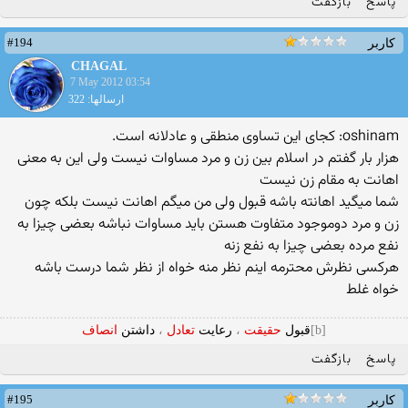
پاسخ
بازگفت
#194
کاربر
CHAGAL
7 May 2012 03:54
ارسالها: 322
oshinam: کجای این تساوی منطقی و عادلانه است.
هزار بار گفتم در اسلام بین زن و مرد مساوات نیست ولی این به معنی
اهانت به مقام زن نیست
شما میگید اهانته باشه قبول ولی من میگم اهانت نیست بلکه چون
زن و مرد دوموجود متفاوت هستن باید مساوات نباشه بعضی چیزا به
نفع مرده بعضی چیزا به نفع زنه
هرکسی نظرش محترمه اینم نظر منه خواه از نظر شما درست باشه
خواه غلط
[b]
قبول
حقیقت
،
رعایت
تعادل
،
داشتن
انصاف
پاسخ
بازگفت
#195
کاربر