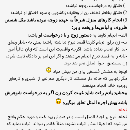
1) طلاق به درخواست زوجه نباشد؛
2) طلاق بخاطر تخلف زن از وظایف زناشویی و سوء اخلاق او نباشد؛
3)
انجام كارهای منزل شرعاً به عهده زوجه نبوده باشد مثل شستن
ظروف و لباس‌ها و پخت و پز؛
الف- انجام كارها به
باشد؛
دستور زوج و با درخواست او
ب- زن برای انجام كارها قصد تبرع نداشته باشد؛ یعنی به خاطر رضای
خدا كار انجام نداده باشد. اگرچه واقعیت این است كه زنان غالباً امور
خانه را به قصد تبرع انجام می‌دهند و اگر این امر بر دادگاه ثابت شود،
زن مستحق اجرة المثل نخواهد بود.
اینجا یه مشکل فلسفی برای من پیش میاد
مگر زنهایی که خانه دار هستند کار دیگری هم غیر از اشپزی و کارهای
روزمره خانه انجام میدهند
ببخشید یادم رفت شاید غیبت کردن زن اگر به درخواست شوهرش
باشه بهش اجره المثل تعلق میگیره
نحله:
نحله، فرع بر اجرة المثل است و در صورتی پرداخت و مورد حكم واقع
می‌شود كه اجرة المثل اثبات نشود؛ مثلاً خانمی نتواند اثبات نماید كه