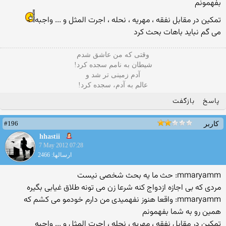
بفهمونم
تمکین در مقابل نفقه ، مهریه ، نحله ، اجرت المثل و ... واجبه
می گم نباید باهات بحث کرد
وقتی که من عاشق شدم
شیطان به نامم سجده کرد!
آدم زمینی تر شد و
عالم به آدم، سجده کرد!
پاسخ
بازگفت
#196
کاربر
hhastii
7 May 2012 07:28
ارسالها: 2466
mmaryamm: حث ما یه بحث شخصی نیست
مردی که بی اجازه ازدواج کنه شرعا زن می تونه طلاق غیابی بگیره
mmaryamm: واقعا هنوز نفهمیدی من دارم خودمو می کشم که
همین رو به شما بفهمونم
تمکین در مقابل نفقه ، مهریه ، نحله ، اجرت المثل و ... واجبه