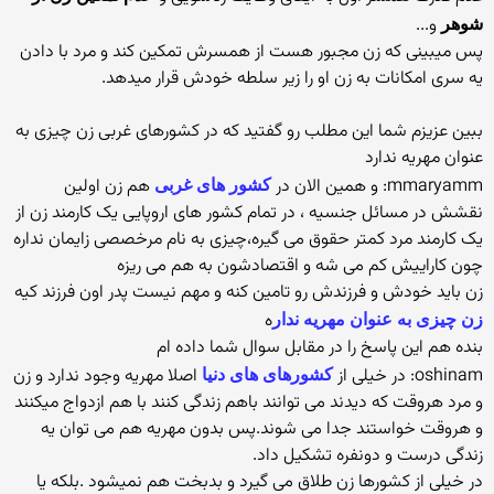
و...
شوهر
پس میبینی که زن مجبور هست از همسرش تمکین کند و مرد با دادن
یه سری امکانات به زن او را زیر سلطه خودش قرار میدهد.
ببین عزیزم شما این مطلب رو گفتید که در کشورهای غربی زن چیزی به
عنوان مهریه ندارد
mmaryamm: و همین الان در
هم زن اولین
کشور های غربی
نقشش در مسائل جنسیه ، در تمام کشور های اروپایی یک کارمند زن از
یک کارمند مرد کمتر حقوق می گیره،چیزی به نام مرخصصی زایمان نداره
چون کاراییش کم می شه و اقتصادشون به هم می ریزه
زن باید خودش و فرزندش رو تامین کنه و مهم نیست پدر اون فرزند کیه
ه
زن چیزی به عنوان مهریه ندار
بنده هم این پاسخ را در مقابل سوال شما داده ام
oshinam: در خیلی از
اصلا مهریه وجود ندارد و زن
کشورهای های دنیا
و مرد هروقت که دیدند می توانند باهم زندگی کنند با هم ازدواج میکنند
و هروقت خواستند جدا می شوند.پس بدون مهریه هم می توان یه
زندگی درست و دونفره تشکیل داد.
در خیلی از کشورها زن طلاق می گیرد و بدبخت هم نمیشود .بلکه یا