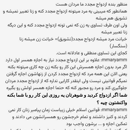
منظور بنده ازدواج مجدد ما مردان هست
همانطور که میبینی یه مرد میتونه ازدواج مجدد کنه و زنا تعبیر نمیشه و
تشویق هم میشه
ولی اون طرف تساوی یه زن که نمی تونه ازدواج مجدد کنه و این دیگه
زنا تعبیر میشه
خیانت مرد میشه ازدواج مجدد(تشویق)= خیانت زن میشه زنا
(سنگسار)
کجای این تساوی منطقی و عادلانه است.
mmaryamm: علاوه بر این ازدواج مجدد نیاز به اجازه همسر اول دارد
اگر مرد بدون اجازه همسرش این کار رو بکنه زن چه کاری میتونه بکنه
یعنی الان این همه مرد که ازدواج مجدد کردن از زنهاشون اجازه گرفتن
نمیگم قوانینی نیست ولی اینقدر کارایی نداره که از ازدواج مجدد مردان
جلوگیری کند و مرد رو مجبور کنه که حتما اجازه همسر اولش رو بگیره
شما اگر ازدواج کردید و شوهرتان یه روزی این کار رو با شما بکنه
واکنشتون چیه ؟
mmaryamm: قوانین اسلام خیلی زیباست زمان پیامبر زنان کار نمی
کردند و کنیز داشتند و تمام خرجشون رو همسرانشون می دادند و
تمکین اجازه و ... برشون واجب بود