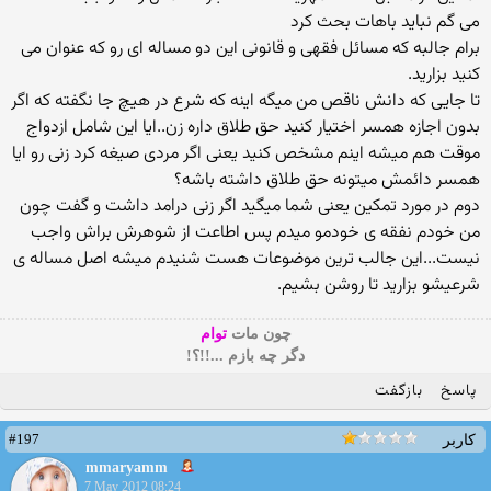
می گم نباید باهات بحث کرد
برام جالبه که مسائل فقهی و قانونی این دو مساله ای رو که عنوان می
کنید بزارید.
تا جایی که دانش ناقص من میگه اینه که شرع در هیچ جا نگفته که اگر
بدون اجازه همسر اختیار کنید حق طلاق داره زن..ایا این شامل ازدواج
موقت هم میشه اینم مشخص کنید یعنی اگر مردی صیغه کرد زنی رو ایا
همسر دائمش میتونه حق طلاق داشته باشه؟
دوم در مورد تمکین یعنی شما میگید اگر زنی درامد داشت و گفت چون
من خودم نفقه ی خودمو میدم پس اطاعت از شوهرش براش واجب
نیست...این جالب ترین موضوعات هست شنیدم میشه اصل مساله ی
شرعیشو بزارید تا روشن بشیم.
چون مات
توام
دگر چه بازم ...!!؟!
پاسخ
بازگفت
#197
کاربر
mmaryamm
7 May 2012 08:24