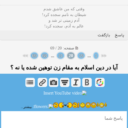
وقتی که من عاشق شدم
شیطان به نامم سجده کرد!
آدم زمینی تر شد و
عالم به آدم، سجده کرد!
پاسخ
بازگفت
صفحه: 20 / 69
>>
69
68
...
21
20
19
...
1
<<
آیا در دین اسلام به مقام زن توهین شده یا نه ؟
بیشتر...