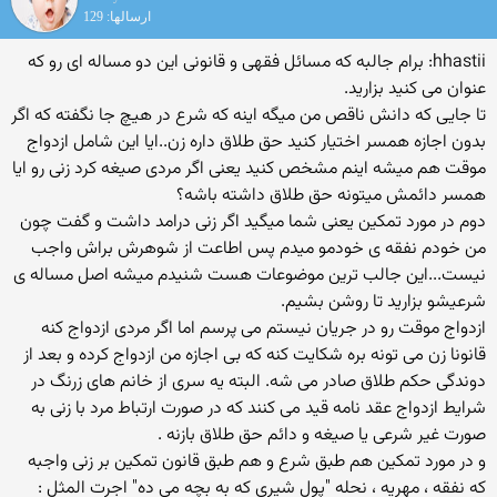
ارسالها: 129
hhastii: برام جالبه که مسائل فقهی و قانونی این دو مساله ای رو که
عنوان می کنید بزارید.
تا جایی که دانش ناقص من میگه اینه که شرع در هیچ جا نگفته که اگر
بدون اجازه همسر اختیار کنید حق طلاق داره زن..ایا این شامل ازدواج
موقت هم میشه اینم مشخص کنید یعنی اگر مردی صیغه کرد زنی رو ایا
همسر دائمش میتونه حق طلاق داشته باشه؟
دوم در مورد تمکین یعنی شما میگید اگر زنی درامد داشت و گفت چون
من خودم نفقه ی خودمو میدم پس اطاعت از شوهرش براش واجب
نیست...این جالب ترین موضوعات هست شنیدم میشه اصل مساله ی
شرعیشو بزارید تا روشن بشیم.
ازدواج موقت رو در جریان نیستم می پرسم اما اگر مردی ازدواج کنه
قانونا زن می تونه بره شکایت کنه که بی اجازه من ازدواج کرده و بعد از
دوندگی حکم طلاق صادر می شه. البته یه سری از خانم های زرنگ در
شرایط ازدواج عقد نامه قید می کنند که در صورت ارتباط مرد با زنی به
صورت غیر شرعی یا صیغه و دائم حق طلاق بازنه .
و در مورد تمکین هم طبق شرع و هم طبق قانون تمکین بر زنی واجبه
که نفقه ، مهریه ، نحله "پول شیری که به بچه می ده" اجرت المثل :