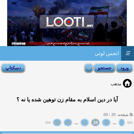
☰
انجمن لوتی
مذهب
آیا در دین اسلام به مقام زن توهین شده یا نه ؟
صفحه: 20 / 69
>>
69
68
...
21
20
19
...
1
<<