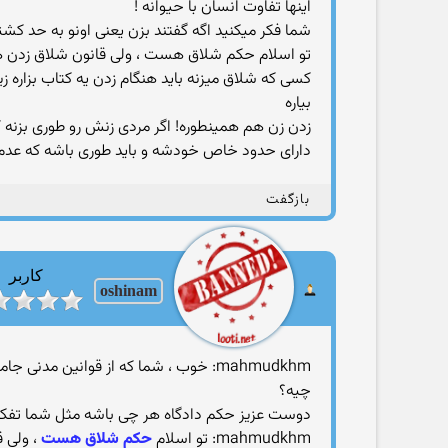
اینها تفاوت انسان با حیوانه !
شما فکر میکنید اگه گفتند بزن یعنی اونو به حد 
تو اسلام حکم شلاق هست ، ولی قانون شلاق زدن هم ب
کسی که شلاق میزنه باید هنگام زدن یه کتاب بزاره ز
بیاره
زدن زن هم همینطوره! اگر مردی زنش رو طوری بزنه ک
دارای حدود خاص خودشه و باید طوری باشه که عدم رض
بازگفت
کاربر
oshinam
mahmudkhm: خوب ، شما که از قوانین مد
چیه؟
دوست عزیز حکم دادگاه هر چی باشه مثل شما تفکرات ۱۴۰۰سال پیش رو ندار
mahmudkhm: تو اسلام
حکم شلاق هست
، ولی ق