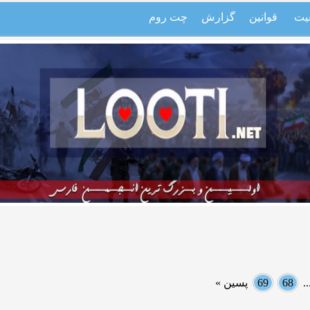
یت
قوانین
گزارش
چت روم
.
68
69
پسین »