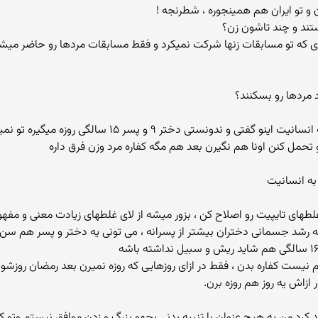
 و تو ایران هم همینجوره ، شطرنجه !
تند و چند تاشون زن؟
وری که تو مسابقات زنها شرکت نمیکرد و فقط مسابقات مردها رو حاضر میش
 مردها رو بسکنند؟
mohan1978: متاسفم چون تو کلا معاند هستی به انسانیت اینو
رو تحمل کنن اونا هم نگیرن بعد هم مگه کفاره مرد وزن فرق داره
به انسانیت
غلطهای تایپیت رو اصلاح کن ، بزور میشه از لای غلطهای زیادت معنی و مف
ازم نیست کفاره بدن ، فقط در ازای روزهایی که روزه نمیرن بعد رمضان روزشو
ر ازاش یه روز هم روزه برن.
یکارباید کرد من به هیچ عنوان با تنبیه بدنی بچهو بزرگ و زدن موافق نیستم و