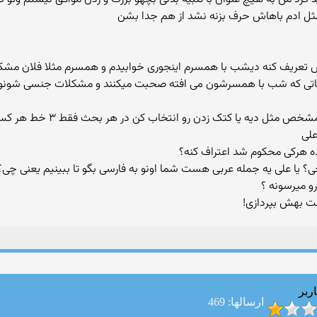
ل ادم باهاش حرف بزنه نشد از هم جدا بشن
ریف کنه دیشب با همسرم اینجوری خوابیدم و همسرم مثلا فلان مشکل 
اقاتی که شب با همسرشون می افته صحبت میکنند و مشکلات جنسی شونو 
mohan1978: دوست داری بحث کنی
علی
 هرکی محکوم شد اعتراف کنه؟
؟ یا علی یه جمله عربی هست شما اونو به فارسی بگو تا ببینیم یعنی چی؟
رو میرسونه ؟
ست بهش بپردازی!
ربر
ارسالها: 469