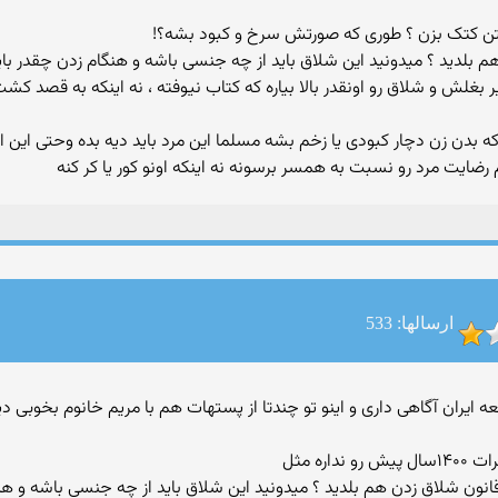
کشتن کتک بزن ؟ طوری که صورتش سرخ و کبود بشه؟!
لدید ؟ میدونید این شلاق باید از چه جنسی باشه و هنگام زدن چقدر باید 
یر بغلش و شلاق رو اونقدر بالا بیاره که کتاب نیوفته ، نه اینکه به قصد ک
ه بدن زن دچار کبودی یا زخم بشه مسلما این مرد باید دیه بده وحتی این 
ایت مرد رو نسبت به همسر برسونه نه اینکه اونو کور یا کر کنه
ارسالها: 533
نی جامعه ایران آگاهی داری و اینو تو چندتا از پستهات هم با مریم خانوم بخوبی 
ه مثل
انون شلاق زدن هم بلدید ؟ میدونید این شلاق باید از چه جنسی باشه و هنگا