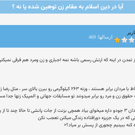
آیا در دین اسلام به مقام زن توهین شده یا نه ؟
ربر
ارسالها: 469
میکنه امروز تمدن در اینه که ارتش رسمی باشه نمه اجباری و زن ومرد هم فرقی 
 ۲۶۳ کیلوگرمی رو ببرن بالای سر ، مثل رضا زاده؟
 حقوق زن و مرد رو برابر میدونند تو مسابقات جهانی و المپیک زنها جدا م
mohan1978: خواهشا فیلسوف نشو من خواهرم دان ۳ جودو داره میخوای بیاد همچی بزنت از جات پانش
ی که در یک جزیزه دورافتاده زندگی میکنن تعجب نکن
ه کنه ببینیم چجوری از پسش بر میاد؟<