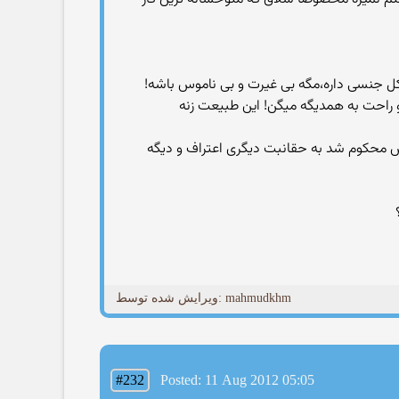
جنسی داره،مگه بی غیرت و بی ناموس باشه!
راحت به همدیگه میگن! این طبیعت زنه
 یک موضوع مشخص مثل دیه یا کتک زدن رو انتخاب کن در هر بحث فقط ۳ خط هر کس محکوم شد به حقانبت دیگری اعتراف و دیگه
ویرایش شده توسط: mahmudkhm
#232
Posted: 11 Aug 2012 05:05