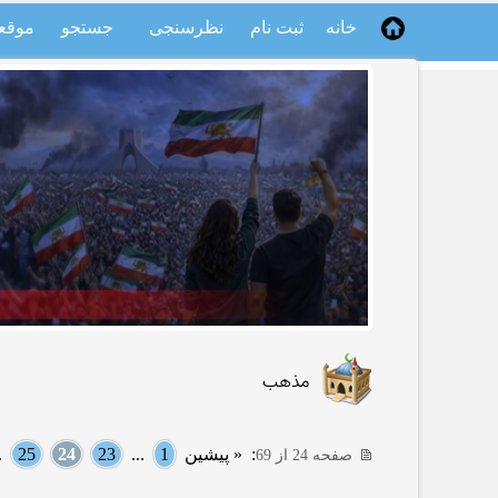
خانه
ثبت نام
نظرسنجی
جستجو
موقع
مذهب
:
« پیشین
1
...
23
24
25
..
صفحه 24 از 69