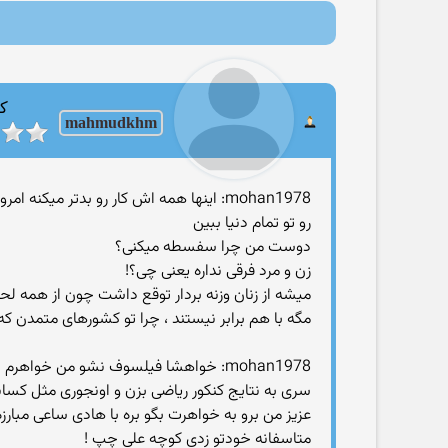
کا
mahmudkhm
mohan1978: اینها همه اش کار رو بدتر 
رو تو تمام دنیا ببین
دوست من چرا سفسطه میکنی؟
زن و مرد فرقی نداره یعنی چی؟!
میشه از زنان وزنه بردار توقع داشت چون از همه لحاظ با مردان برابر هستند ، وزنه
مگه با هم برابر نیستند ، چرا تو کشورهای متمدن که
سری به نتایج کنکور ریاضی بزن و اونجوری مثل کسان
عزیز من برو به خواهرت بگو بره با هادی ساعی مبارز
متاسفانه خودتو زدی کوچه علی چپ !