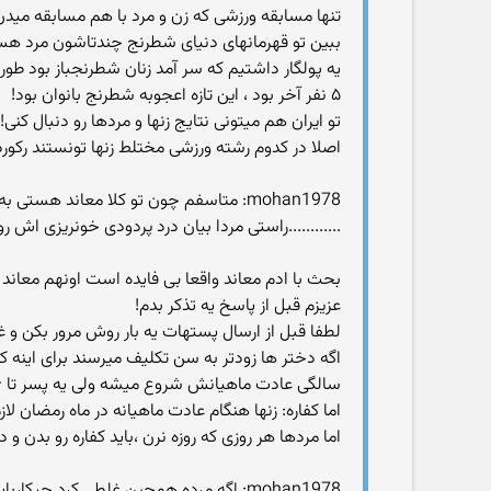
تنها مسابقه ورزشی که زن و مرد با هم مسابقه میدن
ببین تو قهرمانهای دنیای شطرنج چندتاشون مرد هس
یه پولگار داشتیم که سر آمد زنان شطرنجباز بود ط
۵ نفر آخر بود ، این تازه اعجوبه شطرنج بانوان بود!
تو ایران هم میتونی نتایج زنها و مردها رو دنبال کنی!
اصلا در کدوم رشته ورزشی مختلط زنها تونستند رکورد
............راستی مردا بیان درد پردودی خونریزی اش 
بحث با ادم معاند واقعا بی فایده است اونهم معاند 
عزیزم قبل از پاسخ یه تذکر بدم!
لطفا قبل از ارسال پستهات یه بار روش مرور بکن و 
سالگی عادت ماهیانش شروع میشه ولی یه پسر تا ۱۶ سالگی هم شاید ریش و سبیل نداشته باشه
اما کفاره: زنها هنگام عادت ماهیانه در ماه رمضان ل
اما مردها هر روزی که روزه نرن ،باید کفاره رو بدن و د
mohan1978: اگه مرده همچین غلطی کرد چ