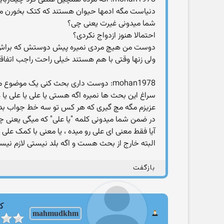
دنیاست مگه ادمها حیوان هستند که کتک بخورن مث
شما میدونی غیرت یعنی چی؟
احتمالا هنوز ازدواج نکردی؟
دوست من هیچ مردی نمیره پیش دوستش که براش تع
ولی زنها وقتی با هم هستند خیلی راحت راجب اتف
سراغ این بحث ها نمیره اگه هستی یا علی یا علی یا 
عزیزم مگه مچ گیری که هر کس تو سه خط جواب بده
در ضمن شما میدونی کلمه "یا علی" که میگی یعنی چی
آیا فقط معنی ای علی رو میده ، یا معنی با کمک علی 
البته خارج از بحث هست و اگه بلد نیستی لازم نی
بازگفت
کا
mahmudkhm