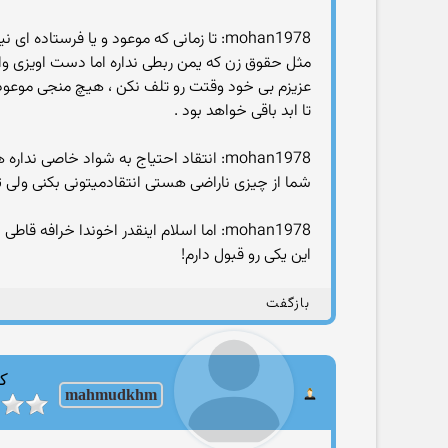
mohan1978: تا زمانی که موعود و یا فرست
مثل حقوق زن که یمن ربطی نداره اما دست اویزی وا
عزیزم بی خود وقتت رو تلف نکن ، هیچ منجی موعود و
تا ابد باقی خواهد بود .
mohan1978: انتقاد احتیاج به شواد خاصی نداره همین قدر که از چیزی ناراضی باشی انتقاد میکنی و از چیزهایی که دوست داری تعریف
شما از چیزی ناراضی هستی انتقادمیتونی بکنی ولی تو
mohan1978: اما اسلام اینقدر اخوندا خرافه قاطی اش کردن که صد سال باید خرافه زدایی کرد
این یکی رو قبول دارم!
بازگفت
کا
mahmudkhm