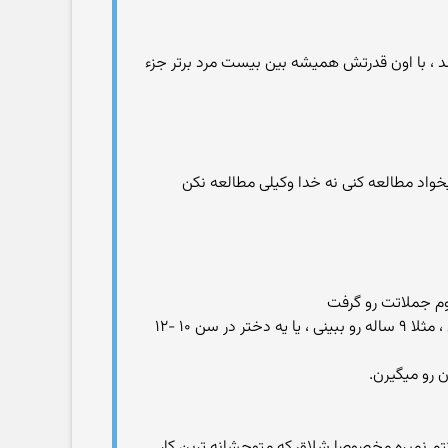
د ، با اون قدرتش همیشه بین بیست مرد برتر جزء
 گفتی و ندونستی دختر ۹ و پسر ۱۵ سالگی روزه میگیره تو نمیخواد مطالعه کنی نه خدا وکیلی مطالعه نکن
هوم جملاتت رو گرفت
اگه دختر ها زودتر به سن تکلیف میرسند برای اینه که رشد جسمانی دختران بیشتر از پسرانه ، می تونی یه دختر و پسر هم سن ، مثلا ۹ ساله رو ببینی ، یا یه دختر در سن ۱۰ -۱۲
ن رو میگیرن.
تو کتم نمیره مخصوصا شلاق که متوحشانه ترین کار