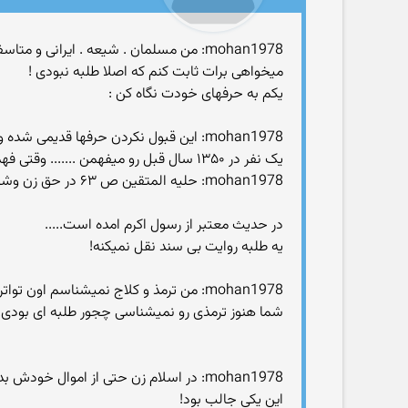
mohan1978: من مسلمان . شیعه . ایرانی و متاسفانه چندی طلبه بودم
میخواهی برات ثابت کنم که اصلا طلبه نبودی !
یکم به حرفهای خودت نگاه کن :
mohan1978: این قبول نکردن حرفها قد
یک نفر در ۱۳۵۰ سال قبل رو میفهمن ....... وقتی فهمیدن تمام روایاتش رو اگر مخالف نداشته باشه قبول میکنن
mohan1978: حلیه المتقین ص ۶۳ در حق زن وشوهر
در حدیث معتبر از رسول اکرم امده است.....
یه طلبه روایت بی سند نقل نمیکنه!
mohan1978: من ترمذ و کلاج نمیشناسم اون تواتر روایی هم قبول نیست فقط قران
شما هنوز ترمذی رو نمیشناسی چجور طلبه ای بودی؟
mohan1978: در اسلام زن حتی از اموال خودش بدون تجازه شوهر نمیتواند صدقه بدهد
این یکی جالب بود!