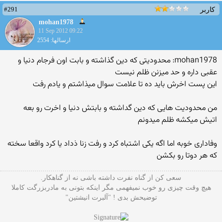
#291
کاربر
mohan1978
11 Sep 2012 09:22
ارسالها: 2554
mohan1978: محدودیتی که دین گذاشته و بابت اون فرجام دنیا و
عقبی داره و حد میزنن ظلم نیست
این پست اخرش باید ده تا علامت سوال میذاشتم و یادم رفت
من محدودیت هایی که دین گداشته و بابتش دنیا و اخرت رو بعه
اتیش میکشه ظلم میدونم
وفاداری خوبه اما اگه یکی اشتباه کرد و رفت زنا ذداد یا کرد واقعا سخته
که هر دوتا رو بکشن
سعی کن از گناه نفرت داشته باشی نه از گناهکار.
هیچ وقت چیزی رو خوب نمیفهمی مگر اینکه بتونی به مادربزرگت کاملا
توضیحش بدی ! "آلبرت انیشتین"