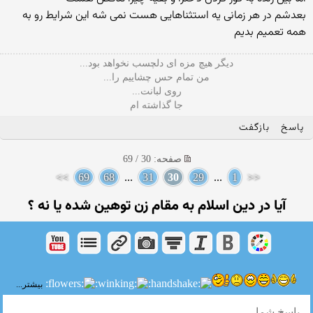
بعدشم در هر زمانی یه استثناهایی هست نمی شه این شرایط رو به
همه تعمیم بدیم
دیگر هیچ مزه ای دلچسب نخواهد بود...
من تمام حس چشاییم را...
روی لبانت...
جا گذاشته ام
پاسخ
بازگفت
صفحه: 30 / 69
>>
69
68
...
31
30
29
...
1
<<
آیا در دین اسلام به مقام زن توهین شده یا نه ؟
بیشتر...