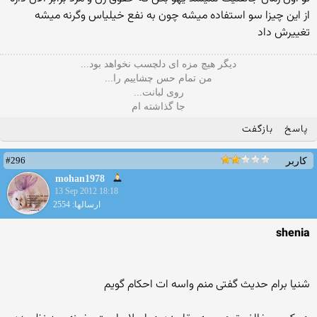
از این چیزا سو استفاده میشه چون به نفع خیلیاس وگرنه میشه
تغییرش داد
دیگر هیچ مزه ای دلچسب نخواهد بود...
من تمام حس چشاییم را...
روی لبانت...
جا گذاشته ام
پاسخ
بازگفت
#296
کاربر
mohan1978
13 Sep 2012 18:18
ارسالها: 2554
shenia
شنیا برام حدیث گفتی منم واسه ات احکام گویم