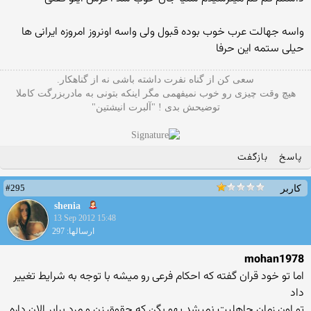
واسه جهالت عرب خوب بوده قبول ولی واسه اونروز امروزه ایرانی ها
حیلی ستمه این حرفا
سعی کن از گناه نفرت داشته باشی نه از گناهکار.
هیچ وقت چیزی رو خوب نمیفهمی مگر اینکه بتونی به مادربزرگت کاملا
توضیحش بدی ! "آلبرت انیشتین"
پاسخ
بازگفت
#295
کاربر
shenia
13 Sep 2012 15:48
ارسالها: 297
mohan1978
اما تو خود قران گفته که احکام فرعی رو میشه با توجه به شرایط تغییر
داد
تو اون زمان جاهلیت نمیشد یهو بگن که حقوق زن و مرد برابر الان داره