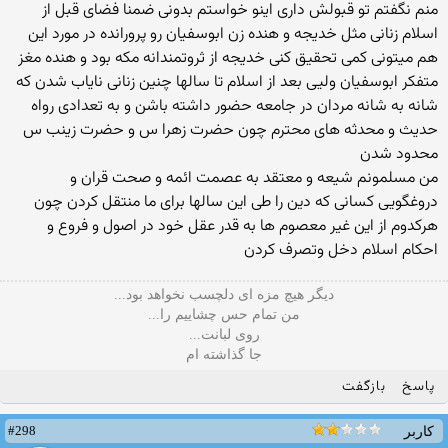
منم نگفتم تو قبولش داری اینو خواستم بدونی ضمنا فضای قبل از
اسلام زنانی مثل خدیجه و هنده زن ابوسفیان رو پرورانده در مورد این
هم میتونی کمی تحقیق کنی خدیجه از ثروتمندانه مکه بود و هنده مغز
متفکر ابوسفیان ولیی بعد از اسلام تا سالها چنین زنانی نایاب شدن که
شانه به شانه مردان در جامعه حضور داشته باشن و به تعدادی رواه
حدیث و محدثه های محترم چون حضرت زهرا س و حضرت زینب س
محدود شدن
من مسلمونم شیعه و معتقد به عصمت ائمه و صحت قران و
دروغگویی کسانی که دین را طی این سالها برای ما منتقل کردن چون
هرکدوم از این غیر معصوم ها به قدر عقل خود در اصول و فروع و
احکام اسلام دخل وتصرف کردن
دیگر هیچ مزه ای دلچسب نخواهد بود...
من تمام حس چشاییم را...
روی لبانت...
جا گذاشته ام
پاسخ
بازگفت
#298
کاربر