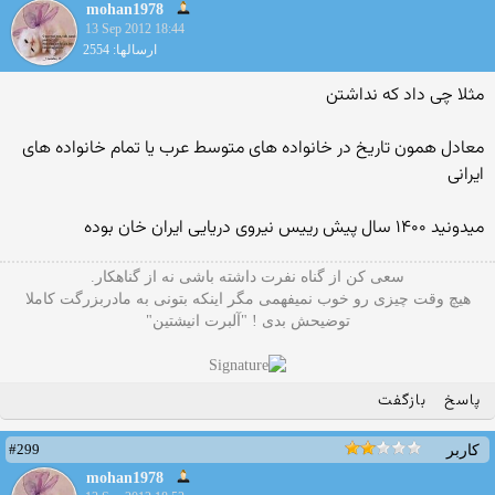
mohan1978
13 Sep 2012 18:44
ارسالها: 2554
مثلا چی داد که نداشتن
معادل همون تاریخ در خانواده های متوسط عرب یا تمام خانواده های
ایرانی
میدونید ۱۴۰۰ سال پیش رییس نیروی دریایی ایران خان بوده
سعی کن از گناه نفرت داشته باشی نه از گناهکار.
هیچ وقت چیزی رو خوب نمیفهمی مگر اینکه بتونی به مادربزرگت کاملا
توضیحش بدی ! "آلبرت انیشتین"
پاسخ
بازگفت
#299
کاربر
mohan1978