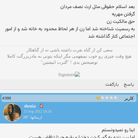
بعد اسلام حقوقی مثل ارث نصف مردان
گرفتن مهریه
حق مالکیت زن
به رسمیت شناخته شد اما زن از هر لحاظ محدود به خانه شد و از امور
اجتماعی کنار گذاشته شد
سعی کن از گناه نفرت داشته باشی نه از گناهکار.
هیچ وقت چیزی رو خوب نمیفهمی مگر اینکه بتونی به مادربزرگت کاملا
توضیحش بدی ! "آلبرت انیشتین"
پاسخ
بازگفت
#300
کاربر
shenia
13 Sep 2012 18:56
ارسالها: 297
اینا رو نمیدونستم
اما بین زنده به گور کردن دخترا و بقیه چیزا تناقض هست