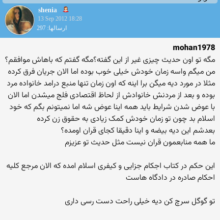
shenia
13 Sep 2012 18:28
ارسالها: 297
mohan1978
مگه تو اون حدیث چیزی غیر از این گفته؟مگه گفتم که باهاش موافقم؟
من میگم واسه زمان خودش خیلی خوب بوده اما الان جریان فرق کرده
مثلا در مورد دیه میگن برا اینه که اون زمان تنها منبع درامد خانواده مرد
بوده و بعد از مردنش خانوادش از لحاظ اقتصادی فلج میشدن اما الان
با عوض شدن شرایط باید همه اینا عوض شه اما نمیتونم بگم که خود
اسلام بد چون تو زمان خودش کمک زیادی به حقوق زن کرده
بعدشم این دیه بیضه و اینا دقیقا کجای قران اومده؟
ما همه منابعمون قران نیست مثل حدیث تو عزیزم
این حکم در کتاب اجکام جزایی و کیفری اسلام امده که الان مرجع کلیه
احکام صادره در دادگاه هاست
تو گوگل سرچ کن دیه خیلی راحت دست رسی داری