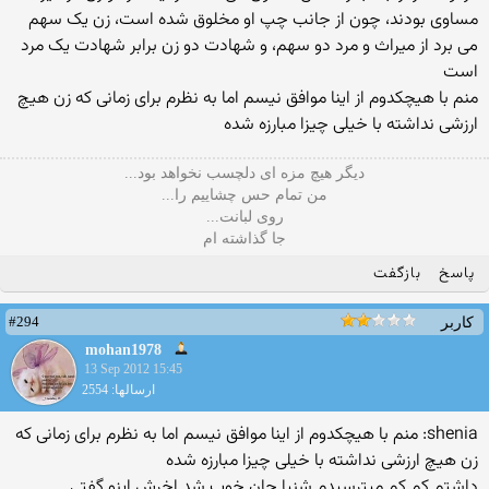
مساوی بودند، چون از جانب چپ او مخلوق شده است، زن یک سهم
می برد از میراث و مرد دو سهم، و شهادت دو زن برابر شهادت یک مرد
است
منم با هیچکدوم از اینا موافق نیسم اما به نظرم برای زمانی که زن هیچ
ارزشی نداشته با خیلی چیزا مبارزه شده
دیگر هیچ مزه ای دلچسب نخواهد بود...
من تمام حس چشاییم را...
روی لبانت...
جا گذاشته ام
پاسخ
بازگفت
#294
کاربر
mohan1978
13 Sep 2012 15:45
ارسالها: 2554
shenia: منم با هیچکدوم از اینا موافق نیسم اما به نظرم برای زمانی که
زن هیچ ارزشی نداشته با خیلی چیزا مبارزه شده
داشتم کم کم میترسیدم شنیا جان خوب شد اخرش اینو گفتی