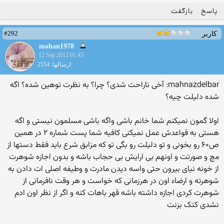
پاسخ
بازگفت
#292
کاربر
mohan1978
12 Sep 2012 01:45
ارسالها: 2554
mahnazdelbar: آخی ناراحت شدی؟ چرا؟ به نظرت توهین شده؟ اگه
شده دلیلت چیه؟
اولا گمون نمیکنم شما خانم باشی واگه باشی مسلمون نیستی و اگه
هستی به قواعدش عمل نمیکنی کافیه شما پست شماره ۲ در همین
ص۶۰ رو بخونی و تو دلیلت رو بگی تو که مزابق شرع باید فقط دستها از
مچ و صورتت و اونهم بی ارایش بی حجاب باشه و بدون اجازه شوهرت
از خونه نیای بیرون حتی واسه دیدن مادرت و وطیفه اصلی ات دادن به
شوهرته و ارضاء اون در هرزمانی که خواست و هر وقت نافرمانی از
شوهرت کردی اجازه داشته باشه قهر باهات کنه و اگر از نظر اون ادم
نشدی کتک بزنت