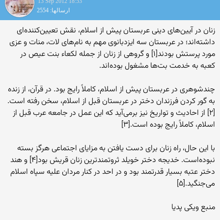
13 Sep 2012 18:53
ارسالها: 2554
زنان در آیین‌های دینی عربستان پیش از اسلام، نقش تعیین‌کننده‌ای
داشته‌اند؛ در عربستان سه ایزدبانوی مهم به نام‌های لات، منات و عزی
مورد پرستش بودند[۱] و گروهی از زنان از جمله لکعاء بنت عیص در
کعبه به خدمت بت‌ها مشغول بوده‌اند.
چندشوهری در عربستان پیش از اسلام، کاملاً رایج بود. در قرآن، از زنده
به گور کردن فرزندان دختر در عربستان قبل از اسلام، سخن رفته است.
[۲] از احادیث و تواریخ نیز برمی‌آید که این عمل در جامعه عرب قبل از
اسلام، کاملاً رایج بوده است.[۳]
با این حال، راه زنان برای دست یافتن به مزایای اجتماعی هرگز بسته
نبوده‌است. خدیجه دختر خویلد ثروتمندترین زنان قریش بود[۴] و هند
دختر عتبه بسیار قدرتمند بود و در احد در کنار مردان علیه سپاه اسلام
می‌جنگید.[۵]
منبع ویکی پدیا