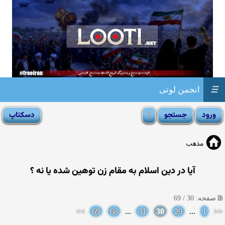
☰
انجمن لوتی
مذهب
آیا در دین اسلام به مقام زن توهین شده یا نه ؟
صفحه: 30 / 69
>>
69
68
...
31
30
29
...
1
<<