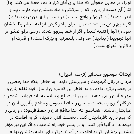
او را ، در مقابل حقوقی که خدا برای آنان قرار داده ، حفظ می کنند. و (
امّا ) آن دسته از زنان را که از سرکشی و مخالفتشان بیم دارید ، پند و
اندرز دهید! ( و اگر مؤثر واقع نشد ، ) در بستر از آنها دوری نمایید! و (
اگر هیچ راهی جز شدت عمل ، برای وادار کردن آنها به انجام وظایفشان
نبود ، ) آنها را تنبیه کنید! و اگر از شما پیروی کردند ، راهی برای تعدّی بر
آنها نجویید! ( بدانید ) خداوند ، بلندمرتبه و بزرگ است. ( و قدرت او ،
بالاترین قدرتهاست. )
آیت‌الله موسوی همدانی (ترجمه‌المیزان)
مردان بر زنان قیمومت و سرپرستی دارند ، به خاطر اینکه خدا بعضی را
بر بعضی برتری داده ، و به خاطر این که مردان از مال خود نفقه زنان و
مهریه آنان را می دهند ، پس زنان صالح و شایسته باید فرمانبر شوهران
در کام گیری و تمتعات جنسی و حافظ ناموس و منافع و آبروی آنان در
غیابشان باشند ، همانطور که خدا منافع آنان را حفظ فرموده ، و زنانی را
که بیم دارید نافرمانیتان کنند ، نخست اندرز دهید ، اگر به اطاعت در
نیامدند ، با آنها قهر کنید ، و در بستر خود راه ندهید ، و اگر این نیز مؤثر
نشد بزنیدشان اگر به اطاعت در آمدند دیگر برای ادامه زدنشان بهانه