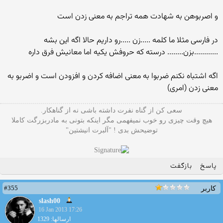
و اصربوهن به شهادت همه تراجم به معنی زدن است
در فارسی مثلا ما کلمه .....زن .....رو داریم حالا اگه این بشه
............بزن........ درسته که حروفش یکیه اما معانیش فرق داره
اگه اشتباه نکنم ضربوا به معنی اضافه کردن و افزودن است و اضربو به
معنی زدن (امری)
سعی کن از گناه نفرت داشته باشی نه از گناهکار.
هیچ وقت چیزی رو خوب نمیفهمی مگر اینکه بتونی به مادربزرگت کاملا
توضیحش بدی ! "آلبرت انیشتین"
پاسخ
بازگفت
#355
کاربر
slash00
16 Jan 2013 17:26
ارسالها: 1329