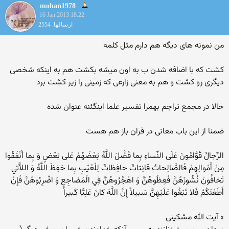
mohan1978
16 Jan 2013 18:22
ارسالها: 2554
من نمونه های دیگه هم دارم مثل کلمه
کشت که با اضافه شدن ب به اون میشه بکشت هم به اینکه شخصی
دیگری رو کشت و هم به معنی زارعی که زمینی را زیر کشت برد
حالا در مجمع تراجم بهمرا تفسیر علما اینگئنه عنوان شده
ضمنا از این باب معانی در قران باز هم هست
الرِّجالُ قَوَّامُونَ عَلَى النِّساءِ بِما فَضَّلَ اللَّهُ بَعْضَهُمْ عَلى‏ بَعْضٍ وَ بِما أَنْفَقُوا
مِنْ أَمْوالِهِمْ فَالصَّالِحاتُ قانِتاتٌ حافِظاتٌ لِلْغَيْبِ بِما حَفِظَ اللَّهُ وَ اللاَّتي‏
تَخافُونَ نُشُوزَهُنَّ فَعِظُوهُنَّ وَ اهْجُرُوهُنَّ فِي الْمَضاجِعِ وَ اضْرِبُوهُنَّ فَإِنْ
أَطَعْنَکُمْ فَلا تَبْغُوا عَلَيْهِنَّ سَبيلاً إِنَّ اللَّهَ کانَ عَلِيًّا کَبيراً
» آیت الله مشکینی