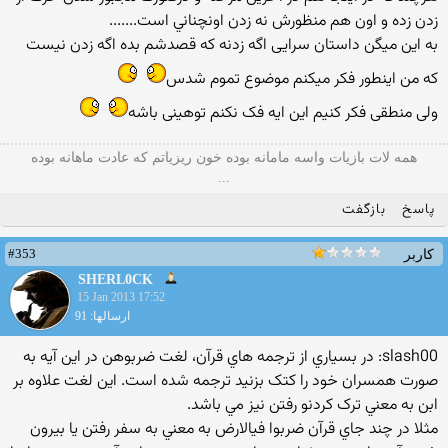
زدن زده و اون هم منظورش نه زدن اونچناني است.......
به این میگن داستان سرایی اگه زدنه که قصدشم بده اگه زدن نیست
که من اینطور فکر میکنم موضوع تموم شدس
ولی منطقی فکر کنیم این ایه فک نکنم توهینی باشه
همه لات بازیات واسه مامانه بوده خون ریزیاتم که عادت ماهانه بوده
...
پاسخ
بازگفت
#353
کاربر
SHERL0CK
15 Jan 2013 17:52
ارسالها: 91
slash00: در بسياري از ترجمه هاي قرآن، لغت ضربوهن در اين آيه به
صورت همسران خود را کتک بزنيد ترجمه شده است. اين لغت علاوه بر
ابن به معني ترک کردنو رفتن نيز مي باشد.
مثلا در چند جاي قرآن ضربوا فيالارض به معني به سفر رفتن يا بيرون