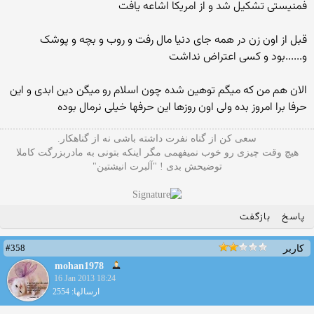
فمنیستی تشکیل شد و از امریکا اشاعه یافت
قبل از اون زن در همه جای دنیا مال رفت و روب و بچه و پوشک
و......بود و کسی اعتراض نداشت
الان هم من که میگم توهین شده چون اسلام رو میگن دین ابدی و این
حرفا برا امروز بده ولی اون روزها این حرفها خیلی نرمال بوده
سعی کن از گناه نفرت داشته باشی نه از گناهکار.
هیچ وقت چیزی رو خوب نمیفهمی مگر اینکه بتونی به مادربزرگت کاملا
توضیحش بدی ! "آلبرت انیشتین"
پاسخ
بازگفت
#358
کاربر
mohan1978
16 Jan 2013 18:24
ارسالها: 2554