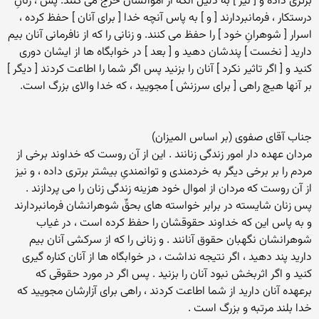
برتری داده و [ نیز ] به دلیل آنکه از اموالشان خرج می کنند. پس ، زنانِ
درستکار ، فرمانبردارند [ و ] به پاس آنچه خدا [ برای آنان ] حفظ کرده ،
اسرار [ شوهرانِ خود ] را حفظ می کنند. و زنانی را که از نافرمانی آنان بیم
دارید [ نخست ] پندشان دهید و [ بعد ] در خوابگاه ها از ایشان دوری
کنید و [ اگر تاثیر نکرد ] آنان را بزنید پس اگر شما را اطاعت کردند [ دیگر ]
بر آنها هیچ راهی [ برای سرزنش ] مجویید ، که خدا والای بزرگ است.
جناب آقای صفوی (بر اساس المیزان)
مردان عهده دار امور زندگی زنانند . این از آن روست که خداوند برخی از
مردم را بر برخی دیگر به خردمندی و توانمندیِ بیشتر برتری داده ، و نیز
از آن روست که مردان از اموال خود هزینه زندگی زنان را می پردازند .
پس زنان شایسته در برابر خواسته های بحقِّ شوهرانشان فرمانبردارند
و به پاس این که خداوند حقوقشان را حفظ کرده است ، در غیاب
شوهرانشان نگهبان حقوق آنانند . و زنانی را که از سرکشی آنان بیم
دارید پند دهید ، اگر نتیجه نداشت ، در خوابگاه ها از آنان کناره گیری
کنید و اگر اثربخش نبود آنان را بزنید . پس اگر در مورد حقوقی که
برعهده آنان دارید از شما اطاعت کردند ، راهی برای آزارشان مجویید که
خدا بلند مرتبه و بزرگ است .