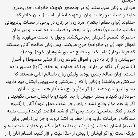
خرمدل
مردان بر زنان سرپرستند (و در جامعه‌ی کوچک خانواده، حق رهبری
دارند و صیانت و رعایت زنان بر عهده ایشان است) بدان خاطر که
خداوند (برای نظام اجتماع، مردان را بر زنان در برخی از صفات برتریهائی
بخشیده است و) بعضی را بر بعضی فضیلت داده است، و نیز بدان
خاطر که (معمولاً مردان رنج می‌کشند و پول به دست می‌آورند و) از
اموال خود (برای خانواده) خرج می‌کنند. پس زنان صالحه آنانی هستند
که فرمانبردار (اوامر خدا و مطیع دستور شوهران خود) بوده (و
خویشتن را از زنا به دور و اموال شوهران را از تبذیر محفوظ) و اَسرار
(زناشوئی) را نگاه می‌دارند؛ چرا که خداوند به حفظ (آنها) دستور داده
است. (زنان صالح چنین بودند ولیکن زنان ناصالح آنانی هستند که
سرکش می‌باشند) و زنانی را که از سرکشی و سرپیچی ایشان بیم دارید،
پند و اندرزشان دهید و (اگر مؤثّر واقع نشد) از همبستری با آنان
خودداری کنید و بستر خویش را جدا کنید (و با ایشان سخن نگوئید. و
اگر باز هم مؤثّر واقع نشد و راهی جز شدّت عمل نبود) آنان را (تنبیه
کنید و کتک مناسبی) بزنید. پس اگر از شما اطاعت کردند (ترتیب تنبیه
سه‌گانه را مراعات دارید و از اخفّ به اشدّ نروید و جز این) راهی برای
(تنبیه) ایشان نجوئید (و نپوئید و بدانید که) بیگمان خداوند بلندمرتبه و
بزرگ است (و اگر ایشان را بیش از حدّ اذیّت و آزار کنید، انتقام آنان را از