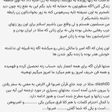
نذاشت که زنها روزنده به گورکنند؟یااینکه به زن اجازه داد که توی جامعه
زندگی کنن؟اگه منظورتون به حجابه که باید بگم این به نفع زنه چون دید
نامحرم به اون نمیفته تایه پسرهوس کنه به زور بخوادبااون زن رابطه
داشته باشه،یکم از
من مسلمون هستم و لی واقع بین باشیم اسلام برای اون روز زنهای
عرب رهایی بخش بوده ولی نه برای زنانی که مثلا در ایران بودن و
احترامشون بجا بوده یا زنان امروز
اون زمان که اگه امیر یا مالکی زنش رو میکشه اگه زنه قبیله ای نداشته
خونش هدر بوده یا زنده بگور شدن ها
منتها قران اگه برای همه اعصار باید حساب زنه تحصیل کرده و فهمیده
و همه فن حریف امروز رو هم میکرد ما امروز میگیم توهینه
slash00: مثلا در چند جاي قرآن ضربوا في الارض به معني به سفر رفتن
يا بيرون شدن آمده است. بحثهاي بسياري در مورد ترجمه اين آيه بين
عرب زبانها و غيره مطرح شده است و هنوز ادامه دارد.
با کمال احترام کلمات با هم کلا فرق میکنن یکی .............و اضربوهن
....است و یکی که شما گفتی.......... ضربوا.....