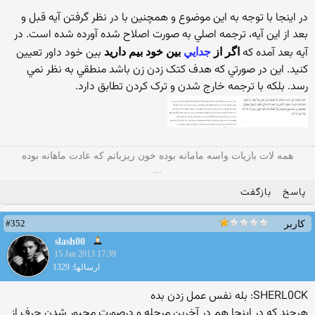
در اينجا با توجه به اين موضوع و همچنين با در نظر گرفتن آيه قبل و
بعد از اين آيه، ترجمه اصلي به صورت اصلاح شده آورده شده است. در
آيه بعد آمده که
بين خود داور تعيين
اگر از
جدايي
بين خود بيم داريد
کنيد. اين در صورتي که هدف کتک زدن زن باشد منطقي به نظر نمي
رسد. بلکه با ترجمه خارج شدن و ترک کردن تطابق دارد.
همه لات بازیات واسه مامانه بوده خون ریزیاتم که عادت ماهانه بوده
...
پاسخ
بازگفت
#352
کاربر
slash00
15 Jan 2013 17:39
ارسالها: 1329
SHERL0CK: بله نفس عمل زدن بده
هرچند كه در اينجا هم در آخرين مرحله و درصورت مجبور شدن حرف از