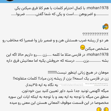
mohan1978: با کمال احترام کلمات با هم کلا فرق میکنن یکی
.............و اضربوهن ....است و یکی که شما گفتی.......... ضربوا.....
؟؟؟؟؟؟؟؟؟؟؟؟؟؟؟
هر دو از ریشه ضرب هستش هن و و ضمیر بارز وا ضمیرا که مخاطب رو
مشخص میکنن
mohan1978: در فارسی مثلا ما کلمه .....زن .....رو داریم حالا اگه این
بشه ............بزن........ درسته که حروفش یکیه اما معانیش فرق داره
موهان در هیچ زبانی اینطور نیست!!!!!!!!!
زن در فارسی یک اسمه!! بزن از ریشه زدن میاد!! کلمات متفاوته!!
یه نگاه به ایه ۳۵بنداز.
میگه اگهنمی تونید جدا شید داور تعیین کنید بین خودتون.
منطق من میگه با توجه به ایه بعد و با توجه به اینکه ایات این سوره
مخصوصا در این قسمت موقوف المعانی هستن این معنی رو میده