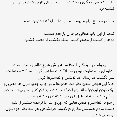
اینکه شخصی دیگری رو کشت و هم به معنی زارعی که زمینی را زیر
کشت برد
حالا در مجمع تراجم بهمرا تفسیر علما اینگئنه عنوان شده
ضمنا از این باب معانی در قران باز هم هست
موهان کِشت از مصدر کِشتن میاد بکُشت از مصدر کُشتن
.
.
.
من میخوام این رو بگم تا ۲۰۰ ساله پیش هیچ عالمی نمیدونست و
اشاره ای به متفاوت بودن سر انگشت ها نمی کرد!! بعد کشف تفاوت
سر انگشت ها رساله ها نوشتن و تفسیرها کردن!!!!!!
حالا این عوض شدن نظر مث همونه! و در چاپ جدید قران ها معنی رو
ترک کردن اوردن! حالا اینجا دیگه خودت باید فکر کنی . من پیش خودم
میگم با توجه به ایه قبل این نمی تونه زدن باشه وسلام .
راجع به تفاسیر و معنی هایی که اوردی سه تا ترجمه بیشتر از بقیه
دست مردم هستش مکارم فولادوند خرمشاهی هر سه نظر خودشون
رو تغییر دادن.