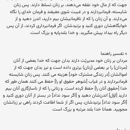
جهت که از مال خود نفقه مى‌دهند، بر زنان تسلط دارند. پس زنان
شایسته، فرمانبردارند و در غیبت شوى عفیفند و فرمان خداى را نگاه
مى‌دارند. و آن زنان را که از نافرمانیشان بیم دارید، اندرز دهید و از
خوابگاهشان دورى کنید و بزنیدشان. اگر فرمانبردارى کردند، از آن پس
دیگر راه بیداد پیش مگیرید. و خدا بلندپایه و بزرگ است.
» تفسیر راهنما
مردان بر زنان خود مدیریّت دارند بدان جهت که خدا بعضى از آنان
(مردان) را بر بعضى (زنان) برترى داده است و نیز بدان جهت که از
اموالشان [در زندگى مشترک خود] هزینه مى کنند. پس زنانِ شایسته
فرمانبردارند و در غیاب [شوهر حقوق او را] حفظ مى کنند همان طور که
خدا [حقوق آنان را] حفظ کرده است. و زنانى را که از ناسازگارى آنان بیم
دارید [اوّل] اندرزشان دهید و [اگر سود نداد] در بستر از آنان دورى کنید و
[اگر سود نداد] بزنیدشان، پس اگر از شما اطاعت کردند راهى بر زیانشان
مجویید. همانا خدا بلند مرتبه و بزرگ است.