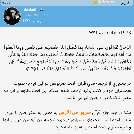
#351
کاربر
slash00
15 Jan 2013 17:36
ارسالها: 1329
mohan1978: نسا ۳۴
الرِّجَالُ قَوَّامُونَ عَلَى النِّسَاء بِمَا فَضَّلَ اللّهُ بَعْضَهُمْ عَلَى بَعْضٍ وَبِمَا أَنفَقُواْ
مِنْ أَمْوَالِهِمْ فَالصَّالِحَاتُ قَانِتَاتٌ حَافِظَاتٌ لِّلْغَيْبِ بِمَا حَفِظَ اللّهُ وَاللاَّتِي
تَخَافُونَ نُشُوزَهُنَّ فَعِظُوهُنَّ وَاهْجُرُوهُنَّ فِي الْمَضَاجِعِ وَاضْرِبُوهُنَّ فَإِنْ
أَطَعْنَكُمْ فَلاَ تَبْغُواْ عَلَيْهِنَّ سَبِيلًا إِنَّ اللّهَ كَانَ عَلِيًّا كَبِيرًا ﴿۳۴﴾
در بسياري از ترجمه هاي قرآن، لغت ضربوهن در اين آيه به صورت
همسران خود را کتک بزنيد ترجمه شده است. اين لغت علاوه بر ابن به
معني ترک کردن و رفتن نيز مي باشد.
مثلا در چند جاي قرآن
به معني به سفر رفتن يا بيرون
ضربوا في الارض
شدن آمده است. بحثهاي بسياري در مورد ترجمه اين آيه بين عرب زبانها
و غيره مطرح شده است و هنوز ادامه دارد.