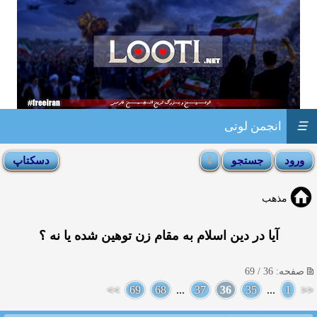
☰
انجمن لوتی
مذهب
آیا در دین اسلام به مقام زن توهین شده یا نه ؟
صفحه: 36 / 69
>>
69
68
...
37
36
35
...
1
<<