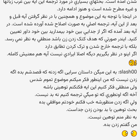
شدن آمده است. بحثهاي بسياري در مورد ترجمه اين آيه بين عرب زبانها
و غيره مطرح شده است و هنوز ادامه دارد.
در اينجا با توجه به اين موضوع و همچنين با در نظر گرفتن آيه قبل و
بعد از اين آيه، ترجمه اصلي به صورت اصلاح شده آورده شده است. در
آيه بعد آمده که اگر از جدايي بين خود بيمداريد بين خود داور تعيين
کنيد. ايندر صورتي که هدف کتک زدن زن باشد منطقي به نظر نمي رسد.
بلکه با ترجمه خارج شدن و ترک کردن تطابق دارد
اگر اينو در نظر بگيريم ديگه اصلا ايرادي نيست آيه هم معنيش كامله.
slash00: به این میگن داستان سرایی اگه زدنه که قصدشم بده اگه
زدن نیست که من اینطور فکر میکنم موضوع تموم شدس
ولی منطقی فکر کنیم این ایه فکنکنم توهینی باشه
آخه اگه اونطوري كه تو ميگي ترجمه كنيم نه بد نيست.
ولي اگه زدن منظورشه خب فكنم خودتم موافقي بده
بحث توهين با بد بودن زدن جداست.
به نظر منم توهين نيست.
من گفتم زدن بده.