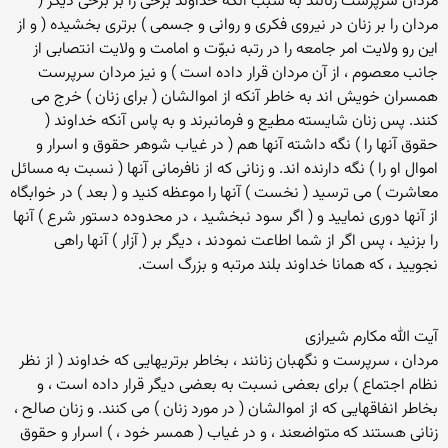
مردان سرپرست زنانند به سبب آنکه خداوند برخی را بر برخی دیگر (
مردان را بر زنان در نیروی فکری و روانی و جسمی ) برتری بخشیده ( و از
این رو ولایت امر جامعه را در رتبه نبوّت و امامت و ولایت انتصابی از
جانب معصوم ، از آن مردان قرار داده است ) و نیز مردان سرپرست
همسران خویش اند به خاطر آنکه از اموالشان ( برای زنان ) خرج می
کنند. پس زنان شایسته مطیع و فرمانبرند و به پاس آنکه خداوند (
حقوق آنها را ) نگه داشته آنها هم ( در غیاب شوهر حقوق و اسرار و
اموال او را ) نگه دارنده اند. و زنانی که از نافرمانی آنها ( نسبت به مسائل
معاشرت ) می ترسید ( نخست ) آنها را موعظه کنید و ( بعد ) در خوابگاه
از آنها دوری نمایید و ( اگر سود نبخشید ، در محدوده دستور شرع ) آنها
را بزنید ، پس اگر از شما اطاعت نمودند ، دیگر بر ( آزار ) آنها راهی
نجویید ، که همانا خداوند بلند مرتبه و بزرگ است.
آیت الله مکارم شیرازی
مردان ، سرپرست و نگهبان زنانند ، بخاطر برتریهایی که خداوند ( از نظر
نظام اجتماع ) برای بعضی نسبت به بعضی دیگر قرار داده است ، و
بخاطر انفاقهایی که از اموالشان ( در مورد زنان ) می کنند. و زنان صالح ،
زنانی هستند که متواضعند ، و در غیاب ( همسر خود ، ) اسرار و حقوق