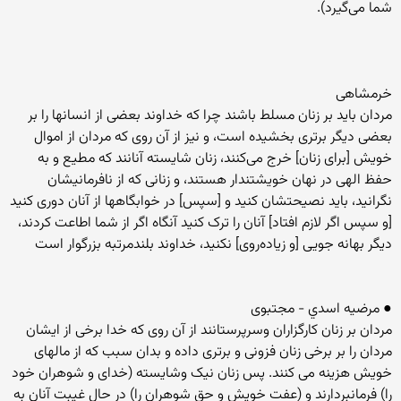
شما می‌گیرد).
خرمشاهی
مردان باید بر زنان مسلط باشند چرا که خداوند بعضى از انسانها را بر
بعضى دیگر برترى بخشیده است، و نیز از آن روى که مردان از اموال
خویش [براى زنان‌] خرج مى‌کنند، زنان شایسته آنانند که مطیع و به
حفظ الهى در نهان خویشتندار هستند، و زنانى که از نافرمانیشان
نگرانید، باید نصیحتشان کنید و [سپس‌] در خوابگاهها از آنان دورى کنید
[و سپس اگر لازم افتاد] آنان را ترک کنید آنگاه اگر از شما اطاعت کردند،
دیگر بهانه جویى [و زیاده‌روى‌] نکنید، خداوند بلندمرتبه بزرگوار است‌
● مرضيه اسدي - مجتبوی
مردان بر زنان کارگزاران وسرپرستانند از آن روی که خدا برخی از ایشان
مردان را بر برخی زنان فزونی و برتری داده و بدان سبب که از مالهای
خویش هزینه می کنند. پس زنان نیک وشایسته (خدای و شوهران خود
را) فرمانبردارند و (عفت خویش و حق شوهران را) در حال غیبت آنان به