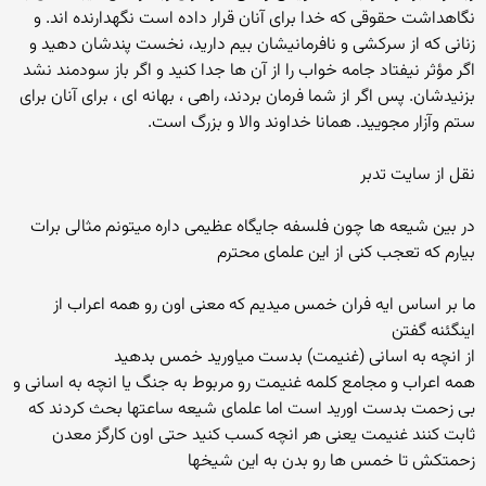
نگاهداشت حقوقی که خدا برای آنان قرار داده است نگهدارنده اند. و
زنانی که از سرکشی و نافرمانیشان بیم دارید، نخست پندشان دهید و
اگر مؤثر نیفتاد جامه خواب را از آن ها جدا کنید و اگر باز سودمند نشد
بزنیدشان. پس اگر از شما فرمان بردند، راهی ، بهانه ای ، برای آنان برای
ستم وآزار مجویید. همانا خداوند والا و بزرگ است.
نقل از سایت تدبر
در بین شیعه ها چون فلسفه جایگاه عظیمی داره میتونم مثالی برات
بیارم که تعجب کنی از این علمای محترم
ما بر اساس ایه فران خمس میدیم که معنی اون رو همه اعراب از
اینگئنه گفتن
از انچه به اسانی (غنیمت) بدست میاورید خمس بدهید
همه اعراب و مجامع کلمه غنیمت رو مربوط به جنگ یا انچه به اسانی و
بی زحمت بدست اورید است اما علمای شیعه ساعتها بحث کردند که
ثابت کنند غنیمت یعنی هر انچه کسب کنید حتی اون کارگز معدن
زحمتکش تا خمس ها رو بدن به این شیخها