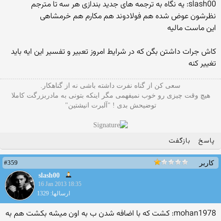
slash00: یه نگاه به ترجمه های جدید بندازی هر سه تا مترجم
نظرشون عوض شده هم فولادوند هم مکارم هم خرمشاهی
این ماست مالیه
کاش جرات داشتن بگن که در شرایط امروز تعبیر و تفسیر این ایه باید
تغییر کنه
سعی کن از گناه نفرت داشته باشی نه از گناهکار.
هیچ وقت چیزی رو خوب نمیفهمی مگر اینکه بتونی به مادربزرگت کاملا
توضیحش بدی ! "آلبرت انیشتین"
پاسخ
بازگفت
#359
کاربر
slash00
16 Jan 2013 18:35
ارسالها: 1329
mohan1978: کشت که با اضافه شدن ب به اون میشه بکشت هم به