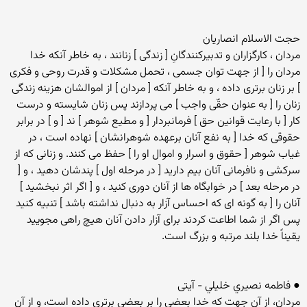
حجت الاسلام انصاریان
مردان ، کارگزاران و تدبیرکنندگانِ [ زندگی ] زنانند ، به خاطر آنکه خدا
مردان را [ از جهت توان جسمی ، تحمل مشکلات و قدرت روحی و فکری
] بر زنان برتری داده ، و به خاطر آنکه [ مردان ] از اموالشان هزینه زندگی
زنان را [ به عنوان حقّی واجب ] می پردازند پس زنان شایسته و درست
کار [ با رعایت قوانین حق ] فرمانبردار [ و مطیع شوهر ] ند [ و ] در برابر
حقوقی که خدا [ به نفع آنان برعهده شوهرانشان ] نهاده است ، در
غیاب شوهر [ حقوق و اسرار و اموال او را ] حفظ می کنند. و زنانی که از
سرکشی و نافرمانی آنان بیم دارید [ در مرحله اول ] پندشان دهید ، و [
در مرحله بعد ] در خوابگاه ها از آنان دوری کنید ، و [ اگر اثر نبخشید ]
آنان را [ به گونه ای که احساس آزار به دنبال نداشته باشد ] تنبیه کنید
پس اگر از شما اطاعت کردند برای آزار دادن آنان هیچ راهی مجویید
یقیناً خدا بلند مرتبه و بزرگ است.
● فاطمه نصيري خليلي - آیتی
مردان، از آن جهت که خدا بعضى را بر بعضى برترى داده است، و از آن