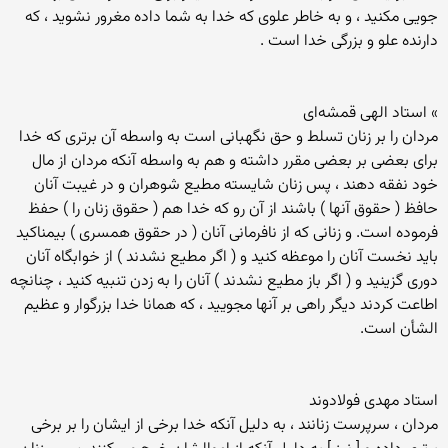
جویی مکنید ، و به خاطر علوی که خدا به شما داده مغرور نشوید ، که
دارنده علو و بزرگی خدا است .
» استاد الهی قمشه‌ای
مردان را بر زنان تسلط و حق نگهبانی است به واسطه آن برتری که خدا
برای بعضی بر بعضی مقرر داشته و هم به واسطه آنکه مردان از مال
خود نفقه دهند ، پس زنان شایسته مطیع شوهران و در غیبت آنان
حافظ ( حقوق آنها ) باشند از آن رو که خدا هم ( حقوق زنان را ) حفظ
فرموده است. و زنانی که از نافرمانی آنان ( در حقوق همسری ) بیمناکید
باید نخست آنان را موعظه کنید و ( اگر مطیع نشدند ) از خوابگاه آنان
دوری گزینید و ( اگر باز مطیع نشدند ) آنان را به زدن تنبیه کنید ، چنانچه
اطاعت کردند دیگر راهی بر آنها مجویید ، که همانا خدا بزرگوار و عظیم
الشأن است.
استاد مهدی فولادوند
مردان ، سرپرست زنانند ، به دلیل آنکه خدا برخی از ایشان را بر برخی