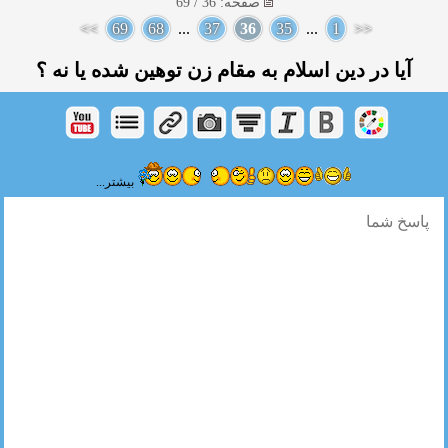
صفحه: 36 / 69
>>
69
68
...
37
36
35
...
1
<<
آیا در دین اسلام به مقام زن توهین شده یا نه ؟
بیشتر...