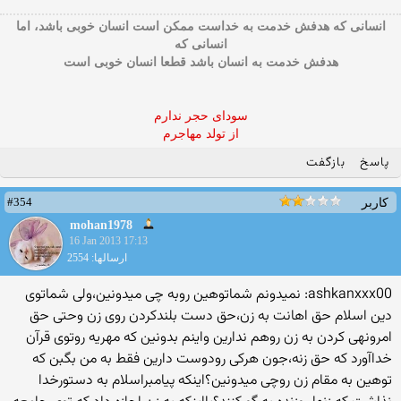
ﺍﻧﺴﺎﻧﯽ ﮐﻪ ﻫﺪﻓﺶ ﺧﺪﻣﺖ ﺑﻪ ﺧﺪﺍﺳﺖ ﻣﻤﮑﻦ ﺍﺳﺖ ﺍﻧﺴﺎﻥ ﺧﻮﺑﯽ ﺑﺎﺷﺪ، ﺍﻣﺎ
ﺍﻧﺴﺎﻧﯽ ﮐﻪ
ﻫﺪﻓﺶ ﺧﺪﻣﺖ ﺑﻪ ﺍﻧﺴﺎﻥ ﺑﺎﺷﺪ ﻗﻄﻌﺎ ﺍﻧﺴﺎﻥ ﺧﻮﺑﯽ ﺍﺳﺖ
سودای حجر ندارم
از تولد مهاجرم
پاسخ
بازگفت
#354
کاربر
mohan1978
16 Jan 2013 17:13
ارسالها: 2554
ashkanxxx00: نمیدونم شماتوهین روبه چی میدونین،ولی شماتوی
دین اسلام حق اهانت به زن،حق دست بلندکردن روی زن وحتی حق
امرونهی کردن به زن روهم ندارین واینم بدونین که مهریه روتوی قرآن
خداآورد که حق زنه،جون هرکی رودوست دارین فقط به من بگبن که
توهین به مقام زن روچی میدونین؟اینکه پیامبراسلام به دستورخدا