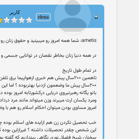
کاربر
elena
ametis: شما همه امروز رو میبینید و حقوق زنان رو نمیدونید تا همین ۲۰۰ سال پیش اصلا اسمی از فمنیسم و حقوق زنان نبوده
در همه دنیا زنان بخاطر نقصان در توانایی جسمی و ضع
در تمام طول تاریخ
تاهمین ۲۰۰سال پیش هم خبری ازهواپیما ب
۲۰۰سال پیش ما وضعمون ازدنیا بهتربوده ؟ اما 
امروز مساوی بودن میتوان احکام اسلام رو هم با و
خب تحصیل نکردن زن هم ازایده های اسلام بوده چنان
سخنان شیخ فضلا..نوری نگاهی بیندازیم که گفته بود