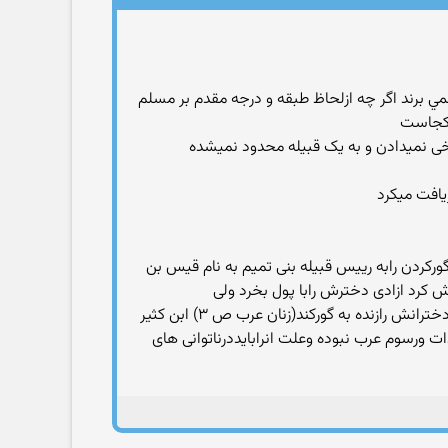
وراث كافر ارث نمي برند اگر چه ازلحاظ طبقه و درجه مقدم بر مسلم
یافت میکرد
گورکردن رابه رییس قبیله بنی تمیم به نام قیس بن
رد ازادی دخترش رابا پول بخرد ولی
دختردلباخته دستگیرکننده خودشد وازبازگشت سرباززد قیس به اندازه ای ازاین عمل خشمگین شد که سوگندخورد ازان به بعد دخترانش رازنده به گورکند(زنان عرب ص ۳) ابن کثیر
ت ورسوم عرب نبوده وعلت انرابایددرناتوانی های