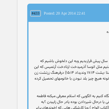
#433
Posted: 20 Apr 2014 22:41
ست سال پیش قراربدیم وبه این دلخوش باشیم که
شتیم مثل اتوسا آذرمیدخت ارتادخت آرتمیس که این
بانو یگانه رهبرنیروی دریایی درکشورتابه امروز بوده دراوستا پایین ترین سن برای ازدواج برای دختروپسر ۱۵ سال عنوان شده (اوستا :یشت ۱۷:۱۴ وندیداد ۱۵:۱۴) درفرهنگ زرتشت زن
ن بیسواد و تو خونه اونروز که جز کار خونه هیچ چیز بلد نبودن با خانومهای تحصیل کرده
اه کنیم به الگویی که اسلام معرفی میکنه فاطمه
ن بوده که در۹سالگی ازدواج کرده ودر۱۸سالگی فوت و طی این مدت ۶فرزند اورده یعنی یا درحال شیردادن بوده یادر حال زاییدن ؟به
اب الواح ) ویا کارشکنی هایی که اخوندهادربرابر