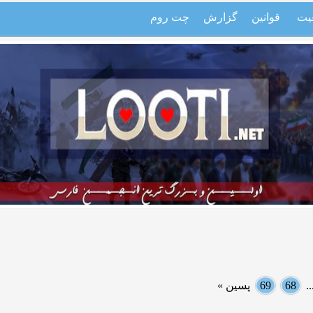
یت
قوانین
گزارش
چت روم
.
68
69
پسین »