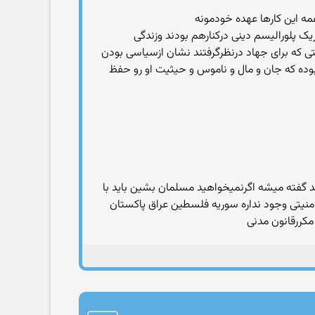
 همه این کارها عهده خودمونه
ک پلورالیسم دینی درکنارهم بودند وزندگی
رزمان خود محمد طی ۱۳سال بیش از۸۵ جنگ انجام شد واین اهمیتی که برای جهاد درنظرگرفتند نشان ازسیاسی بودن
و حکومت موظف بوده که جان و مال و ناموس و حیثیت او رو حفظ
د گفته میشه اگرنمیخواهید مسلمان بشین باید با
امنیتی وجود نداره سوریه فلسطین عراق پاکستان