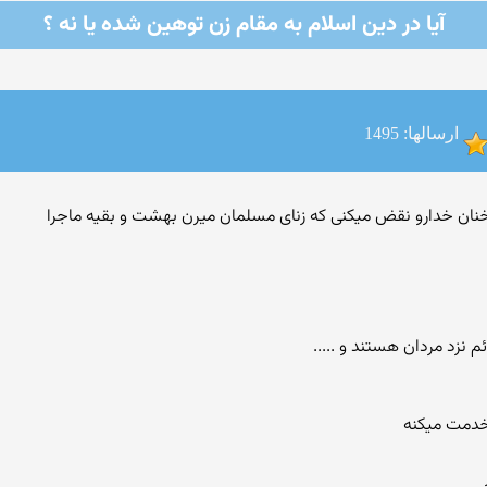
آیا در دین اسلام به مقام زن توهین شده یا نه ؟
ارسالها: 1495
نزد مردان هستند و .....
خدمت میکنه