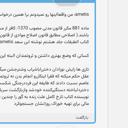
ametis: من واقعااینها رو نمیدونم برا همین درخواست منبع دارم از شما
ماده 881 مکرر
باشند.( اصلاحی مطابق قانون اصلاح موادی از قانون مدنی مصوب 1370) ametis: نمیدونم این تاریخها از
کتاب الطبقات جلد هشتم نوشته ابن سعد ametis: زنده بگور کردن یکی داز رسوم عرب جاهلی بوده که برخی انجام میدادن برخی نمیدادن و به یک قبیله محدود نمیشده
کسانی که وضع بهتری داشتن و ثروتمندان البته این 
تازی ها زایش نوزادان دخترراباشراب وشترجشن میگرف
عقل حکم میکنه که فقرا اینکاررو انجام بدن نه ثروت
عاصم نسبت دادند که طایفه این فرددرجنگی شکست 
نویسنده کتاب تارخ کامل علت زنده به گور را چندین
مالی برای تهیه خوراک روزانشان جستجوکرد
بازگفت