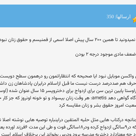
ارسالها: 350
ف مادی موجود درجه ۲ بودن
رق تلفن واکسن موبایل نبود ایا صحیحه که انتظاراتمون رو درهمون سطح دوی
این حرف هم صددرصد درست نیست ما قبل ازاسلام درایران پادشاهان زن دا
ومرد یکسان ارث میبرند وزن میتواند مانند مرد دردادگاه گواهی دهد ametis: هر وقت زنا
ضعیت امروز حقوق بشر و زنان مقایسه کرد
چه درکتاب هایی مثل حلیه المتقین دراینباره توصیه هایی نوشته اصلا نگ
این شخص چقدر تحصیلات داشته ؟ غیرازای
 چه معنادارد دختربه مدرسه برود ودرس بخواند این برخلاف اسلام است (کت