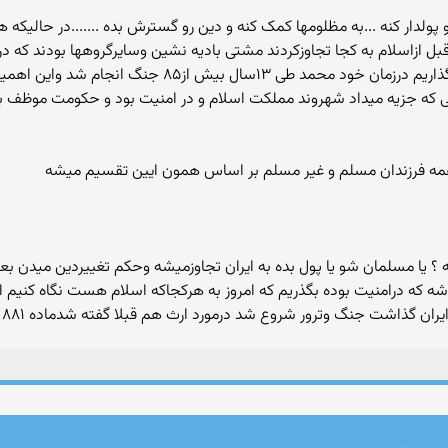
رو پولدار کنه ...به مظلومها کمک کنه و دین رو گسترش بده .......در حالیکه
ازاسلام به کجا تجاوزکردند مشتی بادیه نشین وسایرگروهها بودند که دری
مسالمت امیزی داشتند اگرزمان بعدازاسلام رو کناربگذاریم د
 اسلام که دین نیست سیاسته ametis: کسی که جزیه میداد شهروند مملکت اسلام و در امنیت بود 
 همه فرزندان مسلم و غیر مسلم بر اساس همون ایین تقسیم میشه
؟ یا مسلمان شو یا پول بده به ایران تجاوزمیشه وحکم تغییردین میدن بع
شه که درامنیت بوده بگذریم که امروز به هرکجاکه اسلام هست نگاه کنیم 
ت جنگ وترور شروع شد درمورد ارث هم قبلا گفته شدماده ۸۸۱ مکررقانون مدنی