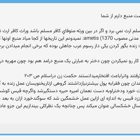
 قانون مدنی مصوب 1370: كافر از مسلم ارث نمي برد و اگر در بين ورثه متوفاي كافر مسلم باشد 
 کجا میاد منبع اونها کجاست
کار رو نمیکردن چون دختر به عبارتی یک منبع درامد هم بود چون مهریه در
تند وانراباعث افتخارمیدانستند حکمت زن دراسلام ص ۲۰۳
مندان چون فقرابه پول بیشترنیازداشتند گروهی ازتاریخنویسان عمل زنده به 
خورد ودختراوبه دست نعمان امیره حیره دستگیرشد واگرچه قیس کوشش ک
 سال خشکسالی عنوان میکند پس چنانچه یک نظرکلی بیندازیم این جزو عادا