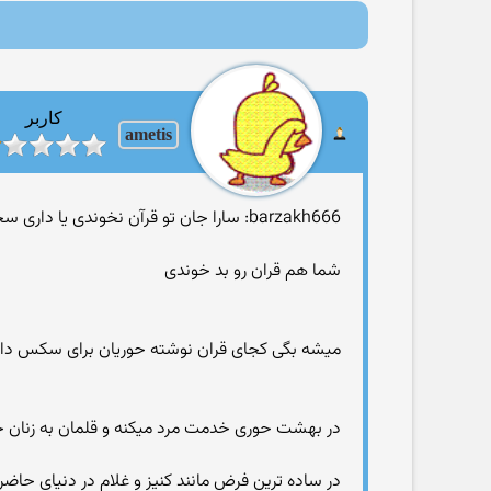
کاربر
ametis
barzakh666: سارا جان تو قرآن نخوندی یا داری سخنان خدارو نقض میکنی که زنای مسلمان میرن بهشت و بقیه ماجرا
شما هم قران رو بد خوندی
میشه بگی کجای قران نوشته حوریان برای سکس دائم 
در بهشت حوری خدمت مرد میکنه و قلمان به زنان 
در ساده ترین فرض مانند کنیز و غلام در دنیای حاضر