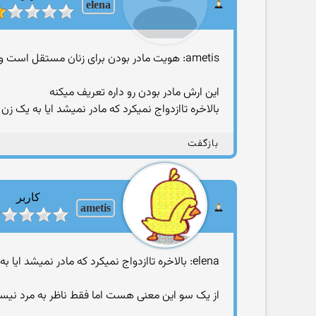
elena
ametis: هویت مادر بودن برای زنان مستقل است و نه فقط معطوف به همسر بودن چرا که مادری که شوهرش مرده یا طلاق گرفته همچنان مادر است
این ارش مادر بودن رو داره تعریف میکنه
بالاخره تاازدواج نمیکرد که مادر نمیشد ایا به یک ز
بازگفت
کاربر
ametis
elena: بالاخره تاازدواج نمیکرد که مادر نمیشد ایا به یک زن مجرد اجازه سرپرستی یتیمی داده میشه ؟
از یک سو این معنی هست اما فقط ناظر به مرد نی