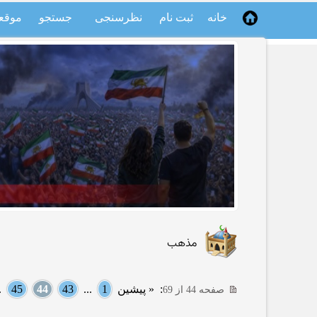
خانه
ثبت نام
نظرسنجی
جستجو
موقع
مذهب
:
« پیشین
1
...
43
44
45
..
صفحه 44 از 69