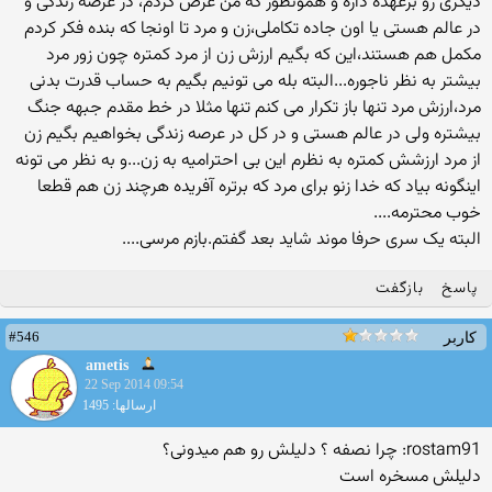
دیگری رو برعهده داره و همونطور که من عرض کردم، در عرصه زندگی و
در عالم هستی یا اون جاده تکاملی،زن و مرد تا اونجا که بنده فکر کردم
مکمل هم هستند،این که بگیم ارزش زن از مرد کمتره چون زور مرد
بیشتر به نظر ناجوره...البته بله می تونیم بگیم به حساب قدرت بدنی
مرد،ارزش مرد تنها باز تکرار می کنم تنها مثلا در خط مقدم جبهه جنگ
بیشتره ولی در عالم هستی و در کل در عرصه زندگی بخواهیم بگیم زن
از مرد ارزشش کمتره به نظرم این بی احترامیه به زن...و به نظر می تونه
اینگونه بیاد که خدا زنو برای مرد که برتره آفریده هرچند زن هم قطعا
خوب محترمه....
البته یک سری حرفا موند شاید بعد گفتم.بازم مرسی....
پاسخ
بازگفت
#546
کاربر
ametis
22 Sep 2014 09:54
ارسالها: 1495
rostam91: چرا نصفه ؟ دلیلش رو هم میدونی؟
دلیلش مسخره است