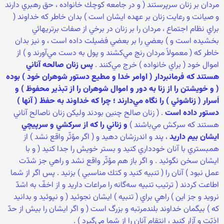
‏مردان بر زنان سرپرستند ( و در جامعه كوچك خانواده ، حق رهبري دارند
و صيانت و رعايت زنان بر عهده ايشان است ) بدان خاطر كه خداوند (
براي نظام اجتماع ، مردان را بر زنان در برخي از صفات برتريهائي
بخشيده است و ) بعضي را بر بعضي فضيلت داده است ، و نيز بدان
خاطر كه ( معمولاً مردان رنج مي‌كشند و پول به دست مي‌آورند و ) از
اموال خود ( براي خانواده ) خرج مي‌كنند .
پس زنان صالحه آناني
هستند كه فرمانبردار ( اوامر خدا و مطيع دستور شوهران خود ) بوده
( و خويشتن را از زنا به دور و اموال شوهران را از تبذير محفوظ ) و
اَسرار ( زناشوئي ) را نگاه مي‌دارند ؛ چرا كه خداوند به حفظ ( آنها )
دستور داده است
. ( زنان صالح چنين بودند وليكن زنان ناصالح آناني
هستند كه سركش مي‌باشند )
و زناني را كه از سركشي و سرپيچي
ايشان بيم داريد
، پند و اندرزشان دهيد و ( اگر مؤثّر واقع نشد ) از
همبستري با آنان خودداري كنيد و بستر خويش را جدا كنيد ( و با
ايشان سخن نگوئيد . و اگر باز هم مؤثّر واقع نشد و راهي جز شدّت
عمل نبود ) آنان را ( تنبيه كنيد و كتك مناسبي ) بزنيد . پس اگر از شما
اطاعت كردند ( ترتيب تنبيه سه‌گانه را مراعات داريد و از اخفّ به اشدّ
نرويد و جز اين ) راهي براي ( تنبيه ) ايشان نجوئيد ( و نپوئيد و بدانيد
كه ) بيگمان خداوند بلندمرتبه و بزرگ است ( و اگر ايشان را بيش از حدّ
اذيّت و آزار كنيد ، انتقام آنان را از شما مي‌گيرد ) .