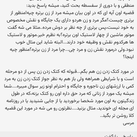
منطقی و با دوری از سفسطه بحث کنید، میشه پاسخ بدید:
قضیه اون آیه ای که در اون بیان میشه مرد از زن برتره چیه!منظور از
برتری چیست؟مگر مرد و زن هردو دارای یک جایگاه و نقش مخصوص
به خود نیست،پس برتری از چه نظر بر دوش مرده..مثلا می شه گفت
موتور ماشین از چهار لاستیک اون برتره؟به نظرم خیر.موتور و لاستیک
ها هرکدوم نقش و وظیفه خود دارند...البته شاید این مثال خوب
نبود.ولی درمورد نقش زن و مرد چی...چرا مرد از زن برتره؟منظور چیه
اینجا؟
در مورد کتک زدن زن هم بگم...قبوله که کتک زدن زن پس از دو مرحله
است و با شرایطی همراهه ولی باز هم به نظر جواز کتک زدن زن به مرد
کمی با ارزشهای زن ناجوره و جایگاه و احترام اونو زیر سوال میبره....شما
میشه یک مورد از زنانی که مرد حق داره اون رو کتک بزنه،که در طول
زندگیتون به اون مورد شخصا برخوردید یا از جایی شنیدید یا در روزنامه
ای مجله ای خوندید، مثال بزنید....نظرتون رو می شه در مورد این قضیه
کلا روشن تر بگید..
مرسی
پاسخ
بازگفت