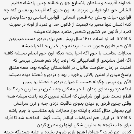
خداوند آفرینده و سلطان بلامنازع جهان خلقته چنین پادشاه عظیم
الشانی حق داره قوانین مربوط به اون چیزی که آفریده رو تعیین کنه چه
قوانین حیات وحش چه قلمرو انسانی ، قوانین اساسی رو خدا وضع می
کنه انسان تنها مخیر به تبعیت از قانون خدا یا تمرد از اونه در صورت
تمرد از قانون هر کشوری شخص متمرد مجازات میشه
ametis: اما تو اسلام ۱۴۰۰ سال پیش هم برای دزدی دست میبریدن
الان هم قانون همون دست بریدنه و در خیلی جاا اجرا میشه
مجازات متاسب با جرم اگه اجرا بشه دیگه اون جرم انجام نمیشه کافیه
اگه اهل مشهدی از افغانیهائی که اونجا زیاد هم هستن بپرسی که
امنیت در زمان حکومت طالبان در افغانستان چگونه بود، همه متفق
پاسخ میدن از امنین بالائی برخوردار بود و دزدی و فحشا دیده نمیشد
الآن برو بپرس چگونه هست تا میزان دزدی و فحشا رو ببینی
اینکه دزد رو بندازی زندان یا جریمه کنی چه تاثیری بر سایرین داره ؟ اما
قطع دست طبق اون شرایطی که اسلام تعیین کرده باعث میشه همه
وقتی چنین فردی رو دیدن بدونن عاقبت دزدی چیه و نرن سراغش
این بعنوان مثال گفتم و اینکه نوع مجازات باید متناسب با جرم باشه
ametis: در ایران هم اعتراضات اینقدر پشت گوش انداخته شد تا افراد
برای جلب توجه به بدترین شکل اونها رو مطرح کردن
کدوم اعتراضات ؟ هوادارا هنوز بازی شروع نشده بر علیه همدیگه جبهه