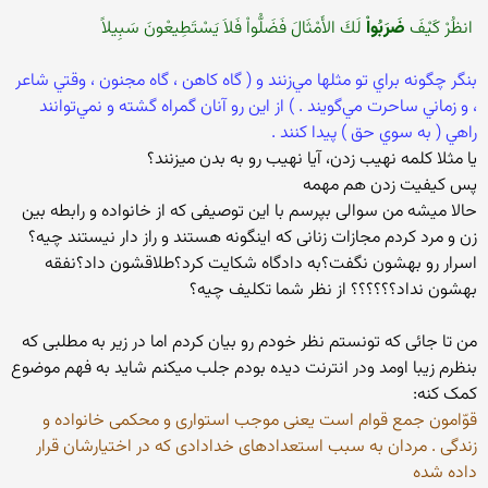
‏ انظُرْ كَيْفَ
ضَرَبُواْ
لَكَ الأَمْثَالَ فَضَلُّواْ فَلاَ يَسْتَطِيعْونَ سَبِيلاً ‏
‏بنگر چگونه براي تو مثلها مي‌زنند و ( گاه كاهن ، گاه مجنون ، وقتي شاعر
، و زماني ساحرت مي‌گويند . ) از اين رو آنان گمراه گشته و نمي‌توانند
راهي ( به سوي حق ) پيدا كنند .‏
یا مثلا کلمه نهیب زدن، آیا نهیب رو به بدن میزنند؟
پس کیفیت زدن هم مهمه
حالا میشه من سوالی بپرسم با این توصیفی که از خانواده و رابطه بین
زن و مرد کردم مجازات زنانی که اینگونه هستند و راز دار نیستند چیه؟
اسرار رو بهشون نگفت؟به دادگاه شکایت کرد؟طلاقشون داد؟نفقه
بهشون نداد؟؟؟؟؟؟ از نظر شما تکلیف چیه؟
من تا جائی که تونستم نظر خودم رو بیان کردم اما در زیر به مطلبی که
بنظرم زیبا اومد ودر انترنت دیده بودم جلب میکنم شاید به فهم موضوع
کمک کنه:
قوّامون جمع قوام است یعنی موجب استواری و محکمی خانواده و
زندگی . مردان به سبب استعدادهای خدادادی که در اختیارشان قرار
داده شده