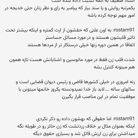
اسناد ضعیف به ائمه نسبت داده شده است
یکمرتبه روایتی و یا سند بیار که پیامبر به رای و نظر زنان حتی خدیجه در
امور مهم توجه کرده باشه
rostam91: به اون علتی که حقشون از ارث کمتره و اینکه بیشتر تحت
تاثیر قلبشون هستند و در مورد مسائل حساستر
اتفاقا در همین دوره زنها خیلی درستکار تر از مردها هستند
شدت قلب زن فقط در مورد مانوسین و اشنایانش هست تازه همون
هم میتونه کنترل بشه
زنه امروزی در خیلی کشورها قاضی و رئیس دیوان قضایی است و
سالهای ساله ....لابد باز خدا نمیدونسته یکروز خانمها میتونن با
موفقیت تمام در این مناصب قرار بگیرن
rostam91: اما حقوقی که بهشون داده رو ذکر نکردی
اینکه بعنوان مثال بر خلاف زردتشت که زن حائز رو در طویله نگه
میداشتن برای زن ارزش قائل شد و بسیاری حقوق دیگه