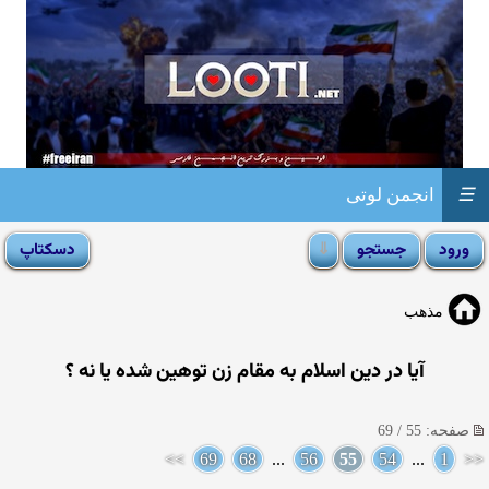
☰
انجمن لوتی
مذهب
آیا در دین اسلام به مقام زن توهین شده یا نه ؟
صفحه: 55 / 69
>>
69
68
...
56
55
54
...
1
<<