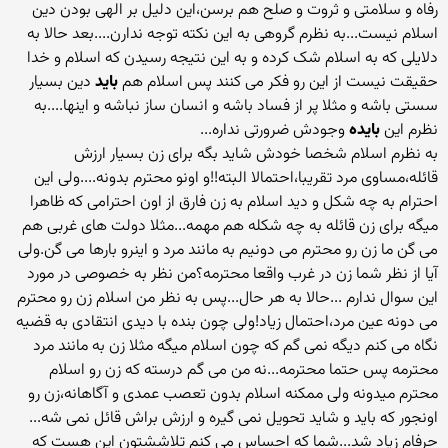
رفاه و سلامتی و ثروت و صلح هم برسن،این دلیل بر الهی بودن دین
اسلام نیست...به نظرم گروهی به این نکته توجه ندارن....بعد حالا به
دلایلی که به اسلام شک کرده و به این نتیجه رسیدن که اسلام و خدا
حقیقت نیست از این رو فکر می کنند پس اسلام هم
باید
دین بسیار
سستی باشه و مثلا پر از فساد باشه و انسان ساز نباشه و اینها....به
نظرم این
بایده
وجودش ضرورتی نداره...
به نظرم اسلام شخصا خودش شاید بگه برای زن بسیار ارزش
قائله،مساوی مرد تقریبا،احتمالا البته!!و اونو محترم بدونه....ولی این
احترام به چه شکل و دید اسلام به زن فارق از اون احترامی که ظاهرا
میگه برای زن قائله به چه شکله هم مهمه...مثلا دولت های غربی هم
می گن ما زن رو محترم می دونیم به مانند مرد و اینرو بارها می گن.ولی
آیا از نظر شما زن در غرب واقعا محترمه؟من نظر به خصوصی در مورد
این سوال ندارم ...حالا به هر حال...پس به نظر من اسلام زن رو محترم
می دونه عین مرد،احتمال زیاد!ولی چون بنده با دیدی انتقادی به قضیه
نگاه می کنم دیگه نمی گم که چون اسلام میگه مثلا زن به مانند مرد
محترمه پس حتما محترمه...نه من می گم درسته که زن رو اسلام
محترم میدونه ولی ممکنه اسلام بدون تعصب عمدی و آگاهانه،زن رو
اونجور که باید و شاید تحویل نمی گیره و ارزش براش قائل نمی شه...
حرفام زیاد شد...شما که احساس می کنم تلاششتون این هست که