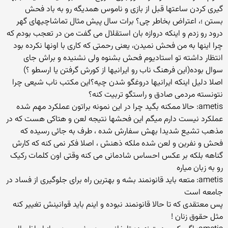
گیری کردن ساعتها قبل از بازی و ناموس همدیگه رو به باد فحش
بستن ؛، اعتراض بخاطر چی؟ برات سال پیش مثال تماشاچیهای گهر
درود رو زدم و اینکه دروازه بان استقلال می گفت من در تعجب بودم که
چرا اینها به من فحش نمیدن، یعنی رحمتی که کاری با اونها نکرده بود
انتظار داشته تو استادیوم فحش بشنوه ولی نشنیده و براش جای
سوال بوده(این فرهنگ ناب رو ایرانیها از کورش گرفتن یا ارسطو ؟)
اصلا دلیل اینکه ایرانیها دروغگو شدن چیه؟این مکتب ناب شیعی چرا
نتونسته مردمی صادق و راستگو تربیت کنه؟
ametis: حالا ممکنه بگید چرا در این نمونه براتون عملکرد مهم شده
عملکرد نیست دارم میگم این فحشها نتیجه لعن و هتاکی هست که در
مذهب تشیع شدیدا بهش سفارش شده ، طرف به جائی رسیده که
فحش و نفرین و لعن شده ملکه ذهنش ، اصلا فکر نمی کنه که کارش
گناهه بلکه بر عکس احساس شادمانی می کنه وقتی اون کلمات رکیک
رو به زبان میاره
ametis: متعه باید قانونمند بشه و بهترین راه برای جلوگیری از فساد در
جامعه است
پس معتقدی که تا حالا قانونمند نبوده و اینم باید قوانینش تغییر کنه
مثل حقوق زنان !