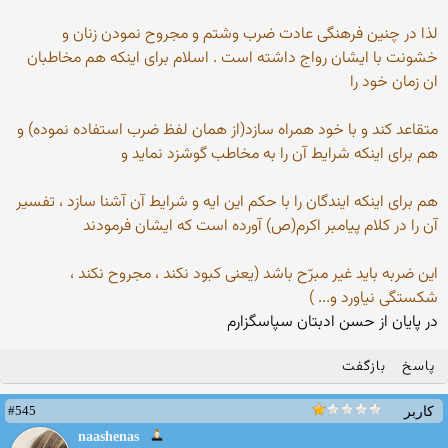
لذا در چنین فرهنگی عادت ضرب وشتم و مجروح نمودن زنان و
خشونت با ایشان رواج داشته است . اسلام برای اینكه هم مخاطبان
ان زمان خود را
متقاعد كند و با خود همراه سازد(از همان لفظ ضرب استفاده نموده) و
هم برای اینكه شرایط آن را به مخاطب گوشزد نماید و
هم برای اینكه ایندگان را با حكم این ایه و شرایط آن آشنا سازد ، تفسیر
آن را در كلام پیامبر اكرم(ص) آورده است كه ایشان فرمودند
این ضربه باید غیر مبرّح باشد (یعنی كبود نكند ، مجروح نكند ،
شكستگی نیاورد و... )
در پایان از حسن ادبتان سپاسگزارم
پاسخ
بازگفت
#545
کاربر
naashenas