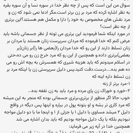
سوال من این است که پس از چه نظر خدا در سوره نسا و آن سوره بقره
به نظر اشاره کرده که مرد بر زن برتر است.مگر ادعا نمی شود که زن و
مرد نقش های مخصوص به خود را دارا و مکمل هم هستند؟این برتری
از چه نظر است؟
در مورد اینکه شما فرمودید این برتری می تونه از نظر جسمانی باشه باید
عرض کنم که خدا فرموده که مردان سرپرست زنان هستند یا مردان بر
زنان تسلط دارند از این رو که خدا مردان را(بعضی ها را)بر زنان(بر
بعضی)برتری داده.و همچنین از این رو که مرد خرج زن رو می ده،حتی
در اسلام میدونم که باید هزینه شیری که همسرش به بچه اش رو می
ده هم بده....درست.دقت کنید،پس دلیل سرپرستی زن یا اینکه مرد بر
زن تسلط داره اینه که
۱-مرد برتر از زنه
۲-خورد و خوراک زن پای مرده و مرد باید به زن نقفه بده...
خوب حالا اگر منظور از برتری،برتری جسمانی بوده که منجر به این میشه
که مرد کاری تر بشه و او بتونه پول در بیاره و اینها پس دیگه در واقع
دلیل ۲ میشد مساوی با دلیل ۱ یا جزئی از ۱ و اینجا ما با دو دلیل مواجه
نبودیم بلکه با یک دلیل مواجه بودیم که باید بدان اشاره می شد
همچنین خدا در آیه زیر می فرماید: