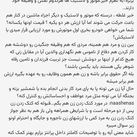
برتره؟به نظرم خیر.موتور و لاستیک ها هرکدوم نقش و وظیفه خود
دارند..
خیر غلطه ، درسته که موتور و لاستیک و دیگر اجزاء ماشین در کنار هم
باعث حرکت می شوند اما آیا ارزش هر دو یکیه ؟ قیمت اونها یکسانه؟
شما می خواهی خودرو بخری اول موتورش رو مورد ارزیابی قرار میدی یا
لاستیکش؟
بین زن و مرد هم همینه، مردی که هم وظیفه جنگیدن رو دوششه هم
کار کردن هم دفاع از ناموس هم نگهداری والدین آیا در مقابل زنی که
هیچ کدام از اینها بر دوشش نیست جز تربیت فرزندان و تامین رفاه
شوهر یکی هستند باید یکسن باشند؟
بله اگر حقوق برابر باشه و زن هم همون وظایف رو به عهده بگیره ارزش
هم برابر میشه
حال آیا زن می تونه پا به پای مرد کار بدنی انجام بده یا شمشیر بزنه و
بجنگه آیا می تونه مثل مرد عواطف و احساساتش رو کنترل کنه؟
naashenas: در مورد کتک زدن زن هم بگم...قبوله که کتک زدن زن
پس از دو مرحله است و با شرایطی همراهه ولی باز هم به نظر جواز
کتک زدن زن به مرد کمی با ارزشهای زن ناجوره و جایگاه و احترام اونو
زیر سوال میبره
شاید معنی آیه رو با توضیحات کاملتر داخل پرانتز بزارم بهتر کمک کنه