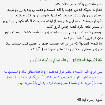
به جملات پر رنگتر خوب دقت کنید
خداوند نمیگه که بی جهت یا اگه خسته و عصبانی بودید زن رو بزنید
دستور زدن برای زنانی هست که اسرار شوهران رو افشا میکنند راز
نگهدار نیستند ، تازه اون هم بعد از اینکه نصیحت افاقه نکرد و باز دوری
از بستر افاقه نکرد گفته چنین کاری کنید
درضمن کیفیت زدن هم مهمه و اینکه زدن به قصد کشت نیست و اون
زدن در عربی " جلد" نام داره
اما کلمه" اضربوا" که در این آیه هست حتما به معنی کنت نیست بلکه
این زدن معانی مختلفی داره مثل :سوره نحل آیه ۷۴
‏
فَلاَ
تَضْرِبُواْ
لِلّهِ الأَمْثَالَ إِنَّ اللّهَ يَعْلَمُ وَأَنتُمْ لاَ تَعْلَمُونَ ‏
‏پس براي خدا شبيه و نظير قرار مدهيد ( و با قياسهاي تباه و تشبيهات
ناروا ، پرستش بتان را توجيه و تعبير نكنيد ) . بي‌گمان خداوند ( اعمال
شما را ) مي‌داند و شما ( سرنوشت كردار بدتان را ) نمي‌دانيد
یا
سوره إسراء آيه 48