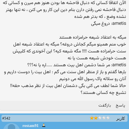
الآن اتفاقا کسانی که دنبال فاحشه ها بودن هنوز هم میرن و کسانی که
دنبال فاحشه نمی رفتن دارن بنام دین این کار رو می کنن ، نه تنها بهتر
نشده وضع ، که بدتر هم شده
ametis: دروغ میگی
میگه به اعتقاد شیعه حرامزاده هستند
خوب منم همینو میگم کجاش دروغه؟ میگه به اعتقاد شیعه اهل
سنت حرامزاده هست !!!! مگه شیعه کیه؟ این آخوندی که کلیپش
هست خودش شیعه هست یا نه
ametis: مر شما دشمن اهل بیت هستند .....اره یا نه؟؟؟
بارها گفتم و باز از منظر اهل سنت می گم : اهل بیت را دوست داریم و
آنان رو سلاله پاک رسول الله می دونیم
حالا شما لطف می کنی بگی دشمنان اهل بیت از نظر مذهب حقه!!
تشیع چه کسانی هستند؟
پاسخ
بازگفت
#542
کاربر
rostam91