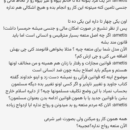
ametis: اگر یک مرد بتونه ده تا خانم بیوه و غیر بیوه رو از لحاظ مالی و
جنسی تامین کنه میتونه این کار رو انجام بده و هیچ اشکالی هم نداره
اون یکی چهار تا داره این یکی ده تا
پس از نظر تشیع در صورت امکان مالی و جنسی میشه حرمسرا داشت!
ametis: اگر چه اصل متعه بسیار مترقیس و انسانی است اما باید
قانون مند بشه
الآن مدل شما برای متعه چیه ؟ مثلا بخواهی قانومند کنی چی بهش
اضافه می کنی و چی ازش کم؟
ametis: قوانین مجازات و رفتار با زنان هم همینه و من مخالف اونها
هستم و میگم باید اصلاح بشه چون ضد انسانی است
موضوع اینه که قوانین قرآنی رو نمیشه دست زد و اینو خداوند گفته
کتاب جاوید و تغییر ناپذیر و اگر کسی اونو تغییر بده دیگه مسلمون
بحساب نمیاد با این وضع تکلیف مسلمونها چیه؟ از دایره اسلام خارج
بشن با قوانین جدید یا با همون قوانین ادامه بدن بعنوان مسلمون؟
ametis: الان که مردم متعه رو بد میدونن و رواج نداره ایا ازدواج زیاده
همه همون کار رو میکنن ولی بصورت غیر شرعی
الآن متعه رواج نداره؟عجیبه؟