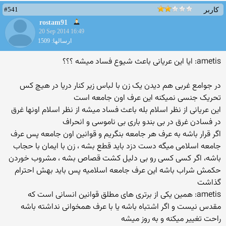
#541
کاربر
rostam91
20 Sep 2014 16:49
ارسالها: 1509
ametis: ایا این عریانی باعث شیوع فساد میشه ؟؟؟
در جوامع غربی هم دیدن یک زن با لباس زیر کنار دریا در هیچ کس
تحریک جنسی نمیکنه این عرف اون جامعه است
این عریانی از نظر اسلام بله باعث فساد میشه از نظر اسلام اونها غرق
در فسادن غرق در بی بندو باری بی ناموسی و انحراف
اگر قرار باشه به عرف هر جامعه بنگریم و قوانین اون جامعه پس عرف
جامعه اسلامی میگه دست دزد باید قطع بشه ، زن با ایمان با حجاب
باشه، اگر کسی کسی رو بی دلیل کشت قصاص بشه ، مشروب خوردن
حکمش شراب باشه این عرف جامعه اسلامیه پس باید بهش احترام
گذاشت
ametis: همین یکی از برتری های مطلق قوانین انسانی است که
مقدس نیست و اگر اشتباه باشه یا با عرف همخوانی نداشته باشه
راحت تغییر میکنه و به روز میشه