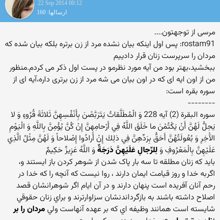
22 Sep 2014 00:12
ارسالها: 160
مرسی از توجهتون....
rostam91: پس اول اینکه بیان نشده مرد از زن برتره بلکه بیان شده که
مردان را سرپرست زنان قرار دادییم
ببخشید،بهتر بود من آیه مورد نظرمو در پست اول ذکر می کردم.منظور
من از اون ایه ای که در اون بیان می شه مرد از زن برتری داره،آیه ای از
سوره بقره است:
--------
سوره البقرة (2) آیه 228 وَ الْمُطَلَّقاتُ يَتَرَبَّصْنَ بِأَنْفُسِهِنَّ ثَلاثَةَ قُرُوءٍ وَ لا
يَحِلُّ لَهُنَّ أَنْ يَكْتُمْنَ ما خَلَقَ اللَّهُ فِي أَرْحامِهِنَّ إِنْ كُنَّ يُؤْمِنَّ بِاللَّهِ وَ الْيَوْمِ
الآْخِرِ وَ بُعُولَتُهُنَّ أَحَقُّ بِرَدِّهِنَّ فِي ذلِكَ إِنْ أَرادُوا إِصْلاحاً وَ لَهُنَّ مِثْلُ الَّذِي
عَلَيْهِنَّ بِالْمَعْرُوفِ وَ
لِلرِّجالِ عَلَيْهِنَّ دَرَجَةٌ
وَ اللَّهُ عَزِيزٌ حَكِيمٌ
بايد که زنان مطلقه تا سه بار پاک شدن از شوهر کردن باز ايستند و،
اگربه خدا و روز قيامت ايمان دارند ، روا نيست که آنچه را که خدا در
رحم آنان آفريده است پنهان دارند و در آن ايام اگر شوهرانشان قصد
اصلاح داشته باشند به بازگرداندنشان سزاوارترند و براي زنان حقوقي
شايسته است همانند وظيفه اي که بر عهده آنهاست ولي
مردان را بر