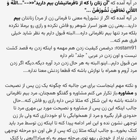
در آیه آمده که
"آن زنان را که از نافرمانيشان بيم داريد"<<--"...اللَّهُ وَ
اللاَّتِي تَخافُونَ نُشُوزَهُنَّ ..."
در آیه آمده که اگر از نشور(به معنی نا فرمانی زن از مرد) زنانتان
بیم
دارید...یعنی زن هنوز اسرار شوهر رو فاش نکرده و رازی رو برملا نکرده
بلکه مرد تنها بیم نافرمانی داره....البته قبول دارم به نظر شاید خیلی
فرق هم کنه...
rostam91: درضمن کیفیت زدن هم مهمه و اینکه زدن به قصد کشت
نیست و اون زدن در عربی " جلد" نام داره
من قبول دارم...اینو.البته به هر حال زدن درد آوره دیگه.دیگه اگر زدن
مرد آروم و همراه با نوازش باشه که قطعا زدنش معنا نداره....
و نکته مهم اینجاست برای من جالبه که چگونه یک زن پس از نصیحت
و
مشاوره
،باز تکرار می کنم مشاوره و گفتگو همچنان، مرد بیم نافرمانی
داشته باشه به این شکل که مثلا ترس داره رازی رو فاش کنه...حال
جالب اینکه این زن پس از مشاوره و نصیحت مورد بی مهری مرد تا
حدودی قرار بگیره و مرد از همخوابگی با او خودداری کنه ولی باز زن
توجهی نشون نده و این امر ادامه پیدا کنه تا اینکه زن توسط مرد باید
کتک بخوره...و جالب اینکه مثلا زن که پس از طی اون دو مرحله توجهی
نشون نداد از خودش یهو توی مرحله سوم به راه میاد!!!یعنی با کتک