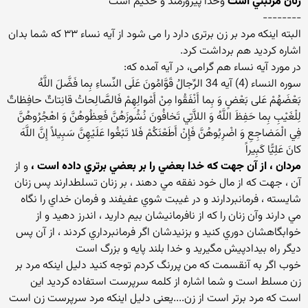
زنان مرتبتي است
وخدا پيروزمند و حکيم است
--------
البته اینکه مرد بر زن برتری دارد را می شود از آیه نساء ۳۳ که شما بدان
اشاره کردید هم برداشت کرد.
در مورد آیه نساء هم گرامی، در آیه آمده که:
سوره النساء (4) آیه 34 الرِّجالُ قَوَّامُونَ عَلَى النِّساءِ بِما فَضَّلَ اللَّهُ
بَعْضَهُمْ عَلى بَعْضٍ وَ بِما أَنْفَقُوا مِنْ أَمْوالِهِمْ فَالصَّالِحاتُ قانِتاتٌ حافِظاتٌ
لِلْغَيْبِ بِما حَفِظَ اللَّهُ وَ اللاَّتِي تَخافُونَ نُشُوزَهُنَّ فَعِظُوهُنَّ وَ اهْجُرُوهُنَّ
فِي الْمَضاجِعِ وَ اضْرِبُوهُنَّ فَإِنْ أَطَعْنَكُمْ فَلا تَبْغُوا عَلَيْهِنَّ سَبِيلاً إِنَّ اللَّهَ
كانَ عَلِيًّا كَبِيراً
مردان ، از آن جهت که خدا بعضي را بر بعضي برتري داده است ،
و از
آن ، جهت که از مال خود نفقه مي دهند ، بر زنان تسلطدارند پس زنان
شايسته ، فرمانبردارند و در غيبت شوي عفيفند و فرمان خداي را نگاه
مي دارند وآن زنان را که از نافرمانيشان بيم داريد ، اندرز دهيد و از
خوابگاهشان دوري کنيد و بزنيدشان اگر فرمانبرداري کردند ، از آن پس
ديگر راه بيدادپيش مگيريد و خدا بلند پايه و بزرگ است
خوب اگر به آنقسمت که من پررنگ کردم توجه کنید دلیل اینکه مرد بر
زن مسلط است و شما اشاره از کلمه سرپرست استفاده کردید این
است که مرد برتر است از زن....یعنی دلیل اینکه مرد سرپرست زن است