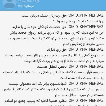
20 Sep 2014 17:00
ارسالها: 1509
OMID_KHATNEHBAZ: حق ارث زنان نصف مردان است
چرا نصفه ؟ دلیلش رو هم میدونی؟
OMID_KHATNEHBAZ: حق حضانت کودکان خودشان را ندارند
این به این دلیله که زن بیوه ای که دارای فرزنده ازدواج مجدد براش
مشکلتره و بدون ازدواج مجدد هم توانائیش نسبت به مرد مجرد در
تامین مایحتاج زندگیش کمتر
OMID_KHATNEHBAZ: حق رای ندارند
اینو دروغ گفتی یا لااقل از سر بی خبری ، چون زنان هم با پیامبر بیعت
میکردند و در انتخاب خلفا از زنان هم بیعت گرفته میشد
OMID_KHATNEHBAZ: ناقص العقل هستند
اینو هم قرآن و سنت نگفته بلکه تنها روایاتی هست که با اسناد ضعیف
به ائمه نسبت داده شده است
OMID_KHATNEHBAZ: شهادتشون برابر یک ادم معمولی نیست
به اون علتی که حقشون از ارث کمتره و اینکه بیشتر تحت تاثیر قلبشون
هستند و در مورد مسائل حساستر
OMID_KHATNEHBAZ: بنظرم همینا کافیه که ببینید چطور تو اسلام