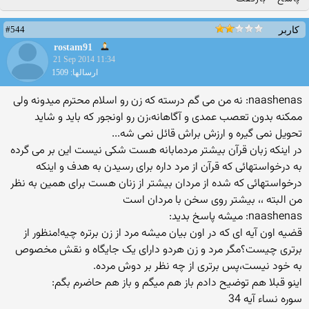
#544
کاربر
rostam91
21 Sep 2014 11:34
ارسالها: 1509
naashenas: نه من می گم درسته که زن رو اسلام محترم میدونه ولی
ممکنه بدون تعصب عمدی و آگاهانه،زن رو اونجور که باید و شاید
تحویل نمی گیره و ارزش براش قائل نمی شه...
در اینکه زبان قرآن بیشتر مردمابانه هست شکی نیست این بر می گرده
به درخواستهائی که قرآن از مرد داره برای رسیدن به هدف و اینکه
درخواستهائی که شده از مردان بیشتر از زنان هست برای همین به نظر
من البته ،، بیشتر روی سخن با مردان است
naashenas: میشه پاسخ بدید:
قضیه اون آیه ای که در اون بیان میشه مرد از زن برتره چیه!منظور از
برتری چیست؟مگر مرد و زن هردو دارای یک جایگاه و نقش مخصوص
به خود نیست،پس برتری از چه نظر بر دوش مرده.
اینو قبلا هم توضیح دادم باز هم میگم و باز هم حاضرم بگم:
سوره نساء آيه 34