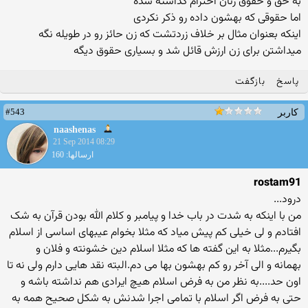
به حق و حقوق زنان احترام گذاشته شده
اما حقوقی که بهشون داده رو ذکر نکردی
اینکه بعنوان مثال بر خلاف زردتشت که زن حائز رو در طویله نگه
میداشتن برای زن ارزش قائل شد و بسیاری حقوق دیگه
پاسخ
بازگفت
#543
کاربر
naashenas
21 Sep 2014 08:29
ارسالها: 160
rostam91
درود...
من با اینکه به شدت در باب خدا و پیامبر و کلام الله بودن قرآن به شک
افتادم و لی خیلی کم پیش میاد که مثلا بخوام عیبهای اساسی از اسلام
بگیرم...مثلا به این گفته ها که مثلا اسلام دین خشونته و فلان و
بهمانه و الی آخر رو کم بهشون بها می دم.البته نقد هایی دارم ولی نه تا
اون حد....به نظر من به فرض اسلام هیچ ایرادی هم نداشته باشه و
حتی به فرض اگر اسلام با تمامی اجرا شدنش به شکل صحیح همه به