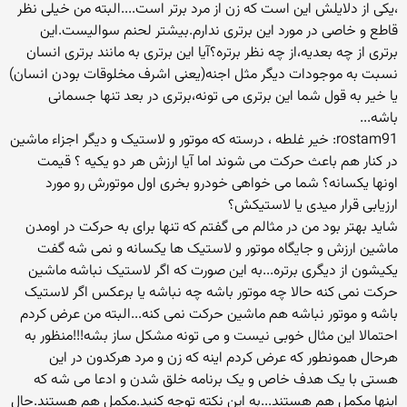
،یکی از دلایلش این است که زن از مرد برتر است....البته من خیلی نظر
قاطع و خاصی در مورد این برتری ندارم.بیشتر لحنم سوالیست.این
برتری از چه بعدیه،از چه نظر برتره؟آیا این برتری به مانند برتری انسان
نسبت به موجودات دیگر مثل اجنه(یعنی اشرف مخلوقات بودن انسان)
یا خیر به قول شما این برتری می تونه،برتری در بعد تنها جسمانی
باشه...
rostam91: خیر غلطه ، درسته که موتور و لاستیک و دیگر اجزاء ماشین
در کنار هم باعث حرکت می شوند اما آیا ارزش هر دو یکیه ؟ قیمت
اونها یکسانه؟ شما می خواهی خودرو بخری اول موتورش رو مورد
ارزیابی قرار میدی یا لاستیکش؟
شاید بهتر بود من در مثالم می گفتم که تنها برای به حرکت در اومدن
ماشین ارزش و جایگاه موتور و لاستیک ها یکسانه و نمی شه گفت
یکیشون از دیگری برتره...به این صورت که اگر لاستیک نباشه ماشین
حرکت نمی کنه حالا چه موتور باشه چه نباشه یا برعکس اگر لاستیک
باشه و موتور نباشه هم ماشین حرکت نمی کنه...البته من عرض کردم
احتمالا این مثال خوبی نیست و می تونه مشکل ساز بشه!!!منظور به
هرحال همونطور که عرض کردم اینه که زن و مرد هرکدون در این
هستی با یک هدف خاص و یک برنامه خلق شدن و ادعا می شه که
اینها مکمل هم هستند...به این نکته توجه کنید.مکمل هم هستند.حال