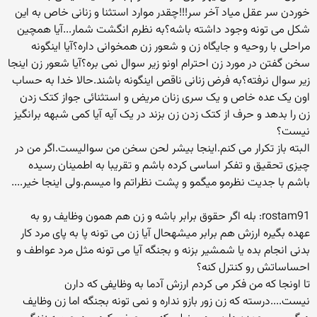
خوردن سر عقل میاد آخر سر!!!چقدر موارد استثنا و زنانی خاص به این
شکل می تونه وجود داشته باشه؟به نظرم انگشت شمار...آیا همچین
مراحلی با روحیه و جایگاه زن و شعور زن همخوانی داره؟آیا اینگونه
سخن گفتن در مورد زن احترام اونو زیر سوال نمی بره؟آیا شعور زن اینجا
زیر سوال نرفته؟به فرض زنانی ناقص اینگونه باشند.حالا خدا به حساب
اون یک عده خاص و یک سری زنان مریض و استثنائی جواز کتک زدن
زن را بدهد و حرف از کتک زدن زن بزند در یک آیه آیا کمی شبهه برانگیز
نیست؟
البته باز تکرار می کنم.اینجا بیشر لحن سخن من سوالیست.اگر من در
چیزی تحقیق و تفکر اساسی کرده باشم و تقریبا به اطمینان رسیده
باشم با جدیت نظرمو میگمو و پشت نظراتم وا میسم.ولی اینجا خیر....
rostam91: بله اگر حقوق برابر باشه و زن هم همون وظایف رو به
عهده بگیره ارزش هم برابر میشهحال آیا زن می تونه پا به پای مرد کار
بدنی انجام بده یا شمشیر بزنه و بجنگه آیا می تونه مثل مرد عواطف و
احساساتش رو کنترل کنه؟
تا اونجا که من فکر می کردم ارزش آدما به وظایفی که دارن
نیست....درسته که زن زور بازو نداره و نمی تونه بجنگه اما زن وظایف