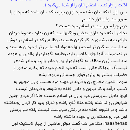
اذيّت و آزار كنيد ، انتقام آنان را از شما مي‌گيرد ) .‏
پس اول اینکه بیان نشده مرد از زن برتره بلکه بیان شده که مردان را
سرپرست زنان قرار دادییم
دوم چرا سرپرست در اسلام مرد هست ؟
بخاطر اینکه مرد دارای بعضی ویژگیهاست که زن ندارد ، عموما مردان
دارای بنیه بیشتری در کار کردن هستند، وظایفی که در اسلام بر دوش
مرد است سنگین تر است، زنها معمولا احساسی تر از مردان هستند و
در تصمیمات آنها جای خاصی دارد، وظیفه نگهداری از والدین بر عهده
مرد است ( زن موظف به نگهداری از پدر و مادر یا پدر و مادر شوهر
نیست) ، اینها کارهائی است که مرد انجام میده که بنظرم منظور از
فضیلت بیشتر به برتری قوای جسمانی مربوط بشه
سوم : تامین مخارج زن و فرزند بر عهده مرد هست و زن مجبور به
کسب درآمد و کار بیرون و دادن نفقه به شوهر و فرزندان نیست
اینها دلایل سرپرستی مرد بر زن در اسلام هست حالا اگر مردی چنین
شرایطی رو نداشته باشه مثلا فلج باشه و قدرتو بنیه کار کردن رونداشته
باشه و در نتیجه نفقه نده بر زنش سرپرست نیست بلکه سر پرستی
اون مرد رو ممکنه زن بر عهده داشته باشه
naashenas: مثلا می شه گفت موتور ماشین از چهار لاستیک اون