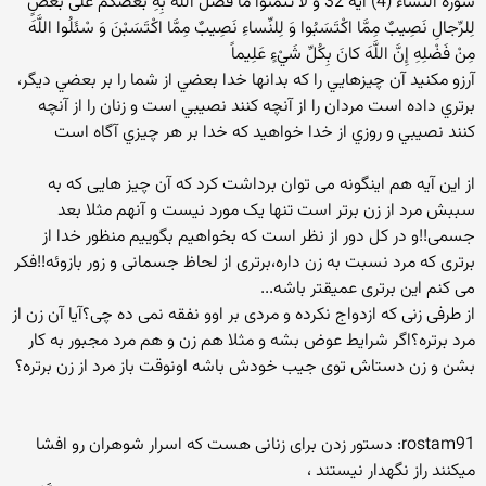
سوره النساء (4) آیه 32 وَ لا تَتَمَنَّوْا ما فَضَّلَ اللَّهُ بِهِ بَعْضَكُمْ عَلى بَعْضٍ
لِلرِّجالِ نَصِيبٌ مِمَّا اكْتَسَبُوا وَ لِلنِّساءِ نَصِيبٌ مِمَّا اكْتَسَبْنَ وَ سْئَلُوا اللَّهَ
مِنْ فَضْلِهِ إِنَّ اللَّهَ كانَ بِكُلِّ شَيْ‏ءٍ عَلِيماً
آرزو مکنيد آن چيزهايي را که بدانها خدا بعضي از شما را بر بعضي ديگر،
برتري داده است مردان را از آنچه کنند نصيبي است و زنان را از آنچه
کنند نصيبي و روزي از خدا خواهيد که خدا بر هر چيزي آگاه است
از این آیه هم اینگونه می توان برداشت کرد که آن چیز هایی که به
سببش مرد از زن برتر است تنها یک مورد نیست و آنهم مثلا بعد
جسمی!!و در کل دور از نظر است که بخواهیم بگوییم منظور خدا از
برتری که مرد نسبت به زن داره،برتری از لحاظ جسمانی و زور بازوئه!!فکر
می کنم این برتری عمیقتر باشه...
از طرفی زنی که ازدواج نکرده و مردی بر اوو نفقه نمی ده چی؟آیا آن زن از
مرد برتره؟اگر شرایط عوض بشه و مثلا هم زن و هم مرد مجبور به کار
بشن و زن دستاش توی جیب خودش باشه اونوقت باز مرد از زن برتره؟
rostam91: دستور زدن برای زنانی هست که اسرار شوهران رو افشا
میکنند راز نگهدار نیستند ،