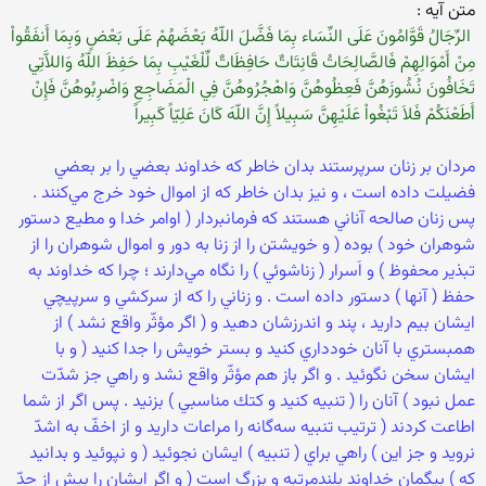
‏متن آيه : ‏
‏ الرِّجَالُ قَوَّامُونَ عَلَى النِّسَاء بِمَا فَضَّلَ اللّهُ بَعْضَهُمْ عَلَى بَعْضٍ وَبِمَا أَنفَقُواْ
مِنْ أَمْوَالِهِمْ فَالصَّالِحَاتُ قَانِتَاتٌ حَافِظَاتٌ لِّلْغَيْبِ بِمَا حَفِظَ اللّهُ وَاللاَّتِي
تَخَافُونَ نُشُوزَهُنَّ فَعِظُوهُنَّ وَاهْجُرُوهُنَّ فِي الْمَضَاجِعِ وَاضْرِبُوهُنَّ فَإِنْ
أَطَعْنَكُمْ فَلاَ تَبْغُواْ عَلَيْهِنَّ سَبِيلاً إِنَّ اللّهَ كَانَ عَلِيّاً كَبِيراً ‏
‏مردان بر زنان سرپرستند بدان خاطر كه خداوند بعضي را بر بعضي
فضيلت داده است ، و نيز بدان خاطر كه از اموال خود خرج مي‌كنند .
پس زنان صالحه آناني هستند كه فرمانبردار ( اوامر خدا و مطيع دستور
شوهران خود ) بوده ( و خويشتن را از زنا به دور و اموال شوهران را از
تبذير محفوظ ) و اَسرار ( زناشوئي ) را نگاه مي‌دارند ؛ چرا كه خداوند به
حفظ ( آنها ) دستور داده است . و زناني را كه از سركشي و سرپيچي
ايشان بيم داريد ، پند و اندرزشان دهيد و ( اگر مؤثّر واقع نشد ) از
همبستري با آنان خودداري كنيد و بستر خويش را جدا كنيد ( و با
ايشان سخن نگوئيد . و اگر باز هم مؤثّر واقع نشد و راهي جز شدّت
عمل نبود ) آنان را ( تنبيه كنيد و كتك مناسبي ) بزنيد . پس اگر از شما
اطاعت كردند ( ترتيب تنبيه سه‌گانه را مراعات داريد و از اخفّ به اشدّ
نرويد و جز اين ) راهي براي ( تنبيه ) ايشان نجوئيد ( و نپوئيد و بدانيد
كه ) بيگمان خداوند بلندمرتبه و بزرگ است ( و اگر ايشان را بيش از حدّ