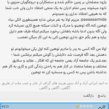
یازود مصلحان بر زمین حاکم شده و ستمکاران و دروغگویان منزوی یا
نابود میشوند پس تمام ادیان به یک منجی اعتقاد دارن ولی خب شما
که به هیچی اعتقاد نداری رو نمیدونم
paaaaaarmida: عزیزم اولا یه نفر مرض نداره همینطوری الکی بیاد
توهین کنه.اگه توهینو با مدرک و اثبات میکنه هیچ کاری نمیشه کرد
ولی اگه بدون ادعا باشه باهاش برخورد میکنم.اینکه طرف هم دلیل
بیاره و هم بگم حق نداری توهین کنی به این کار میگن تعصب
اولا من اگه کسی به پدر یا مادرم توهین کنه اول یکی میخوابونم تو
دهنش بعد اگه فرصت شد دلایلش را گوش میکنم برعکس شما -
بعدشم یک جامعه آزاد یعنی جامعه ای که افکار _ عقاید و سلایق
مختلف و بعضا متضاد در کنار هم به راحتی زندگی کنن و کاری به کار هم
نداشته باشن پس نه کسی رو مسخره کن نه توهین
به امید ایرانی آزاد و آباد بدون هزینه های گزاف از جان و جیب ملت از طریق
آگاهی، آگاهی و آگاهی
پاسخ
بازگفت
#115
کاربر