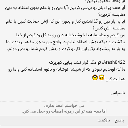
آیا واقعا تحقیق کردین؟
آیا همه ی ادیان رو بررسی کردین؟آیا دین رو با علم بدون اعتقاد به دین
مقایسه کردین؟
آیا یه بار دین رو گذاشتین کنار و بدون این که ازش حمایت کنین با علم
مقایسه اش کنین؟
من کردم و متاسفانه یا خوشبختانه دین رو به کل رد کردم از خدا
برگشتم و دیگه بهش اعتقاد ندارم.در واقع من بدجور مذهبی بودم اما
یه بار به پیشنهاد یکی این کار رو کردم و ردش کردم شما رو نمی دونم.
Arash8422: تو مگه قرار نشد بیایی کهریزک
ما که اومدیم نبودی که از شیشه نوشابه و باتوم استفاده کنی و ما رو
هدایت کنی
باسپاس
می خواستم امضا بذارم،
اما دیدم همه تو این زمونه امضات رو جعل می کنن.
پاسخ
بازگفت