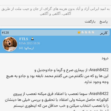
به امید ایرانی آزاد و آباد بدون هزینه های گزاف از جان و جیب ملت از طریق
آگاهی، آگاهی و آگاهی
پاسخ
بازگفت
#120
کاربر
FTLS
8 Feb 2013 10:36
ارسالها: 141
درود
Arash8422: از بیماری صرع و گرما و جادوجنبل و
این ها رو که من نگفتم.من می گفتم محمد نابغه بود و جادو به هیچ
وجه وجود نداره.
Arash8422: سوما تعصب با اعتقاد فرق میکنه تعصب از پیروی
کوکورانه حاصل میشه ولی اعتقاد با تحقیق و بررسی خیلی ها دینشان
را با تعصب انتخاب میکنن و خب حداقل من که اینطوری نیستم