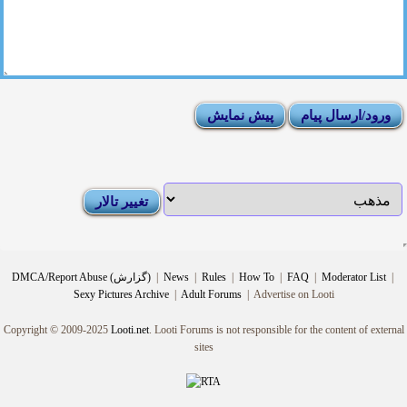
|
Moderator List
|
FAQ
|
How To
|
Rules
|
News
|
DMCA/Report Abuse (گزارش)
Sexy Pictures Archive
|
Adult Forums
|
Advertise on Looti
Copyright © 2009-2025
Looti.net
. Looti Forums is not responsible for the content of external
sites