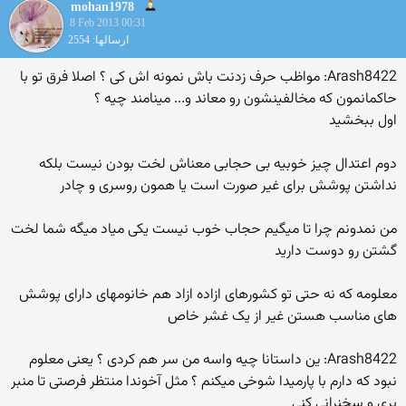
mohan1978
8 Feb 2013 00:31
ارسالها: 2554
Arash8422: مواظب حرف زدنت باش نمونه اش کی ؟ اصلا فرق تو با
حاکمانمون که مخالفینشون رو معاند و... مینامند چیه ؟
اول ببخشید
دوم اعتدال چیز خوبیه بی حجابی معناش لخت بودن نیست بلکه
نداشتن پوشش برای غیر صورت است یا همون روسری و چادر
من نمدونم چرا تا میگیم حجاب خوب نیست یکی میاد میگه شما لخت
گشتن رو دوست دارید
معلومه که نه حتی تو کشورهای ازاده ازاد هم خانومهای دارای پوشش
های مناسب هستن غیر از یک غشر خاص
Arash8422: ین داستانا چیه واسه من سر هم کردی ؟ یعنی معلوم
نبود که دارم با پارمیدا شوخی میکنم ؟ مثل آخوندا منتظر فرصتی تا منبر
بری و سخنرانی کنی