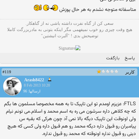
متاسفانه متوجه نشدم به هر حال پوزش
سعی کن از گناه نفرت داشته باشی نه از گناهکار.
هیچ وقت چیزی رو خوب نمیفهمی مگر اینکه بتونی به مادربزرگت کاملا
توضیحش بدی ! "آلبرت انیشتین"
پاسخ
بازگفت
#119
کاربر
Arash8422
8 Feb 2013 10:20
ارسالها: 96
FTLS: عزیزم اومدم تو این تاپیک تا به همه مخصوصا مسلمون ها بگم
که چه کلاهی داره سرشون می ره به اسم محمد و اسلام.می تونم نیام
ولی اونوقت این تاپیک دیگه بالا نمی آد چون هرکی که بقیه س
پیامبران رو قبول داره دیگه محمد رو هم قبول داره ولی کسی که هیچ
دینی رو قبول نداره اونوقته که محمد رو قبول نداره.