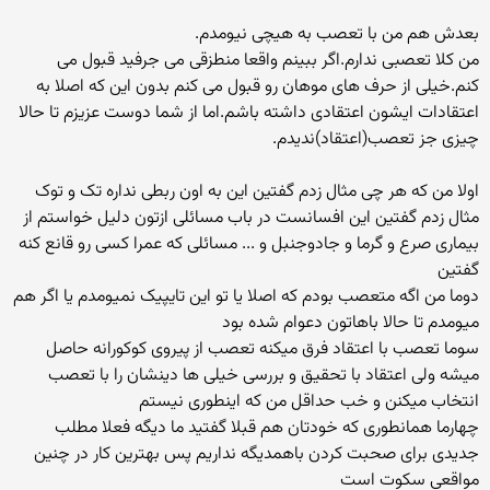
بعدش هم من با تعصب به هیچی نیومدم.
من کلا تعصبی ندارم.اگر ببینم واقعا منطزقی می جرفید قبول می
کنم.خیلی از حرف های موهان رو قبول می کنم بدون این که اصلا به
اعتقادات ایشون اعتقادی داشته باشم.اما از شما دوست عزیزم تا حالا
چیزی جز تعصب(اعتقاد)ندیدم.
اولا من که هر چی مثال زدم گفتین این به اون ربطی نداره تک و توک
مثال زدم گفتین این افسانست در باب مسائلی ازتون دلیل خواستم از
بیماری صرع و گرما و جادوجنبل و ... مسائلی که عمرا کسی رو قانع کنه
گفتین
دوما من اگه متعصب بودم که اصلا یا تو این تایپیک نمیومدم یا اگر هم
میومدم تا حالا باهاتون دعوام شده بود
سوما تعصب با اعتقاد فرق میکنه تعصب از پیروی کوکورانه حاصل
میشه ولی اعتقاد با تحقیق و بررسی خیلی ها دینشان را با تعصب
انتخاب میکنن و خب حداقل من که اینطوری نیستم
چهارما همانطوری که خودتان هم قبلا گفتید ما دیگه فعلا مطلب
جدیدی برای صحبت کردن باهمدیگه نداریم پس بهترین کار در چنین
مواقعی سکوت است