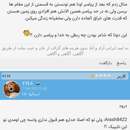
مثال زدم که بعد از پیامبر اونا هم تونستن به قسمتی از این مقام ها
برسن ولی نه در حد پیامبر.همین الانش هم افرادی روی زمین هستن
که قدرت های خراق العاده دارن ولی مخفیانه زندگی میکنن.
این دوتا که شاعر بودن چه ربطی به خدا و پیامبر دارن ؟!
به امید ایرانی آزاد و آباد بدون هزینه های گزاف از جان و جیب ملت از طریق
آگاهی، آگاهی و آگاهی
پاسخ
بازگفت
#116
کاربر
FTLS
7 Feb 2013 15:49
ارسالها: 141
درود
Arash8422: ولی تو که اصلا خدارو هم قبول نداری واسه چی اومدی تو
این تایپیک ؟!