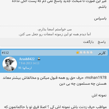
غیر این صورت تا مبحث جدید پاسخ نمی دم که پست الکی نداده
باشم.
باسپاس
می خواستم امضا بذارم،
اما دیدم همه تو این زمونه امضات رو جعل می کنن.
پاسخ
بازگفت
#112
کاربر
Arash8422
7 Feb 2013 14:13
ارسالها: 96
mohan1978: حرف حق رو همه قبول میکنن و مخالفاش بیشتر معاند
هستن چه مسلمون چه بی دین
نمونه اش
مواظب حرف زدنت باش نمونه اش کی ؟ اصلا فرق تو با حاکمانمون که