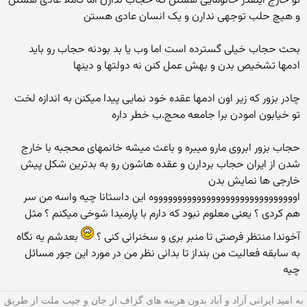
تو خارج اینقدر خانومایی هستن که حجاب ندارن اما کاملا عادی هستن
و هیچ حلب توجهی ندارن و یک انسان عادی هستن
بحث حجاب خیلی گسترده است اما وب یا بد بودنه حجاب رو باید
ادمها تشخیص بدن و بهش عمل کنن نه دولتها و دینها
چادر بزور که زیر اون ادمها عقده خود نمایی پیدا میکنن به اندازه لخت
تو خیابون امودن برا جامعه محج.ب خطر داره
حجاب بزور ابروی مارو میبره و باعث میشه خانمهای محجبه با خارج
شدن از ایران حجاب بردارن و عقده هاشون رو به بدترین شکل پیش
خارجی ها نمایش بدن
اووووووووووووووووووووووووووووووه این داستانا چیه واسه من سر
هم کردی ؟ یعنی معلوم نبود که دارم با پارمیدا شوخی میکنم ؟ مثل
آخوندا منتظر فرصتی تا منبر بری و سخنرانی کنی ؟
بعدشم یه نگاه
به سابقه فعالیت من بنداز تا بدانی نظر من در مورد این جور مسائل
چیه
به امید ایرانی آزاد و آباد بدون هزینه های گزاف از جان و جیب ملت از طریق