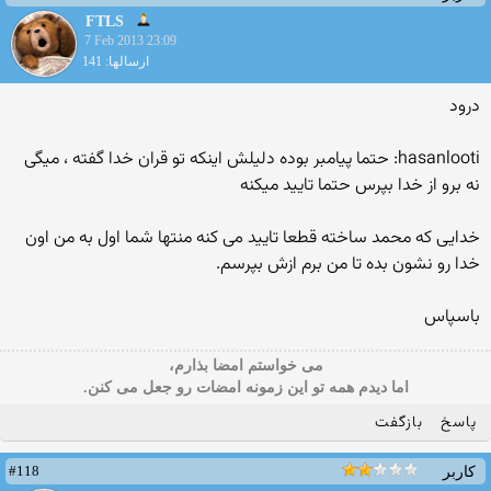
FTLS
7 Feb 2013 23:09
ارسالها: 141
درود
hasanlooti: حتما پیامبر بوده دلیلش اینکه تو قران خدا گفته ، میگی
نه برو از خدا بپرس حتما تایید میکنه
خدایی که محمد ساخته قطعا تایید می کنه منتها شما اول به من اون
خدا رو نشون بده تا من برم ازش بپرسم.
باسپاس
می خواستم امضا بذارم،
اما دیدم همه تو این زمونه امضات رو جعل می کنن.
پاسخ
بازگفت
#118
کاربر