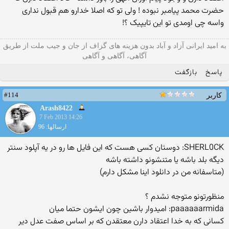
حضرت محمد پیامبر نبوده ! ولی تو که اصلا خدارو هم قبول نداری
واسه چی اومدی تو این تایپیک ؟!
به امید ایرانی آزاد و آباد بدون هزینه های گزاف از جان و جیب ملت از طریق
آگاهی، آگاهی و آگاهی
پاسخ
بازگفت
#114
کاربر
Arash8422
7 Feb 2013 14:26
ارسالها: 96
SHERL0CK: دوستان كسی هست كه اين فايل ها رو در يه آپلود سنتر
ديگه بلد باشه يا متنشونو داشته باشه
‏(متاسفانه من در دانلود اينا مشكل دارم)
منظورتونو متوجه نشدم ؟
paaaaaarmida: امیدوار باشین چون ایشون حتما میان
کسانی که به خدا اعتقاد دارن معتقدن که بر اساس صفت عدل دیر