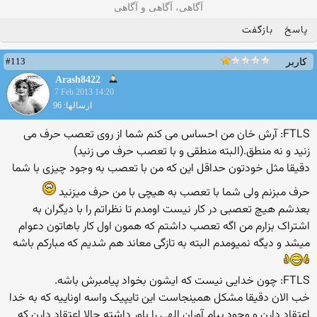
آگاهی، آگاهی و آگاهی
پاسخ
بازگفت
#113
کاربر
Arash8422
7 Feb 2013 14:20
ارسالها: 96
FTLS: آرش خان من احساس می کنم شما از روی تعصب حرف می
زنید و نه منطق.(البته منطقی و با تعصب حرف می زنید)
دقیقا مثل خودتون حداقل این که من با تعصب به وجود چیزی با شما
حرف مبزنم ولی شما با تعصب به هیچی با من حرف میزنید
بعدشم هیچ تعصبی در کار نیست اومدم تا نظراتم را با دیگران به
اشتراک بزارم من اگه تعصب داشتم که همون اول کار باهاتون دعوام
میشد و دیگه نمیومدم البته به تازگی معاند هم شدیم که مبارکم باشه
FTLS: چون خدایی نیست که ایشون بخواد پیامبرش باشه.
خب الان دقیقا مشکل همینجاست این تایپیک واسه اوناییه که به خدا
اعتقاد دارن و وجود پیام آوران الهی را باور داشته حالا اعتقاد دارن که