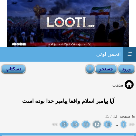
☰
انجمن لوتی
مذهب
آیا پیامبر اسلام واقعا پیامبر خدا بوده است
صفحه: 12 / 15
>>
15
14
13
12
11
...
1
<<