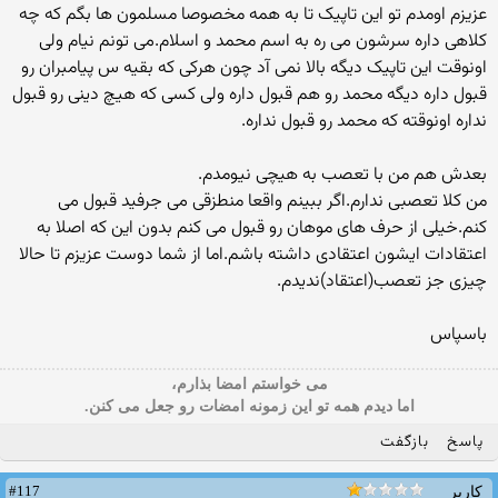
عزیزم اومدم تو این تاپیک تا به همه مخصوصا مسلمون ها بگم که چه
کلاهی داره سرشون می ره به اسم محمد و اسلام.می تونم نیام ولی
اونوقت این تاپیک دیگه بالا نمی آد چون هرکی که بقیه س پیامبران رو
قبول داره دیگه محمد رو هم قبول داره ولی کسی که هیچ دینی رو قبول
نداره اونوقته که محمد رو قبول نداره.
بعدش هم من با تعصب به هیچی نیومدم.
من کلا تعصبی ندارم.اگر ببینم واقعا منطزقی می جرفید قبول می
کنم.خیلی از حرف های موهان رو قبول می کنم بدون این که اصلا به
اعتقادات ایشون اعتقادی داشته باشم.اما از شما دوست عزیزم تا حالا
چیزی جز تعصب(اعتقاد)ندیدم.
باسپاس
می خواستم امضا بذارم،
اما دیدم همه تو این زمونه امضات رو جعل می کنن.
پاسخ
بازگفت
#117
کاربر