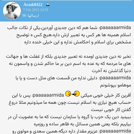
Arash8422
7 Feb 2013 14:33
ارسالها: 96
paaaaaarmida: شما هم که دین جدیدی آوردین.یکی از نکات جالب
اسلام همینه ها هر کس یه تعبیر ازش داره.هیچ کس ه توضیح
مشخص برای اسلام و احکامش نداره و این خیلی خنده داره
نخیر نه دین جدیدی اومده نه تعبیر جدیدی بلکه از غفلت ها و جهالت
های ما مردمه که یه عده به اسم دین بر ما حاکم شدن و واسمون نه
دنیا گذاشتن نه آخرت
paaaaaarmida: دلیلی نداره من قسمت های مثل دست و پا یا
موهامو بپوشونم
آفرین کار خیلی خوبی میکنی
paaaaaarmida: پس با این
حساب هیچ نیازی به اسلام نیست.چون همه ما میذونیم مثلا دروغ
گفتن کار خوبی نیست
ببینید دین یک حزب یا گروه یا سازمان نیست که ما به عضویت آن در
بیاییم بلکه یعنی همین مسائل به ظاهر ساده و روزمره
paaaaaarmida: عزیزم مقدار داره دیگه.همین سعدی و مولوی رو