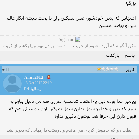
بزرگیه
ادمهایی که بدین خودشون عمل نمیکنن ولی تا بحث میشه انگار عالم
دین و پیامبر هستن
مکن آنگونه که آزرده شوم از خویت .....دست بر دل نهم و پا بکشم از کویت
پاسخ
بازگفت
#44
کاربر
Anna2012
18 Oct 2012 22:19
ارسالها: 114
پیامبر خدا بوده دین یه اعتقاد شخصیه هزاری هم من دلیل بیارم یه
سریا که دین و خدا رو قبول ندارن قبول نمیکنن اون دوستانی هم که
قبول دارن این حرفا هم توشون تاثیری نداره
خطت رو که خاموش کردی من ماندم و دوستت دارمهایی که دیولر نشد