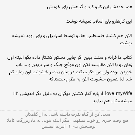
عمر خودش این کارو کرد و گناهش پای خودش
این کارهارو پای اسلام نمیشه نوشت
الان هم کشتار فلسطینی ها رو توسط اسراییل رو پای یهود نمیشه
نوشت
کتاب ما قرانه و سنت ببین اگر جایی دستور کشتار داده بگو البته اون
زمان رو با الان مقایسه نکن اون موقع جنگ و سر بریدن و .....اب
خوردن بوده ولی من فکر میکنم در زمان پیامبر خشونت اون زمان کم
شد اما همون خشونت الان به نظر وحشتناکه
I_love_myWife: پایه گذار کشتن دیگران به دلیل دگر اندیشی ؟!!!
میشه مثال هم بیارید
سعی کن از گناه نفرت داشته باشی نه از گناهکار.
هیچ وقت چیزی رو خوب نمیفهمی مگر اینکه بتونی به مادربزرگت کاملا
توضیحش بدی ! "آلبرت انیشتین"