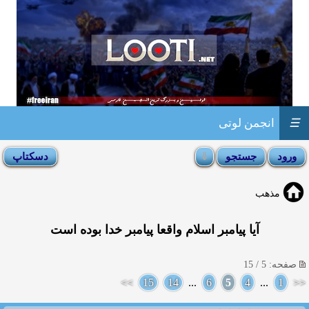
☰
انجمن لوتی
مذهب
آیا پیامبر اسلام واقعا پیامبر خدا بوده است
صفحه: 5 / 15
>>
15
14
...
6
5
4
...
1
<<