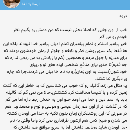
ارسالها: 141
درود
خب از اون جایی که اصلا بحثی نیست که من دمش رو بگیرم نظر
خودم رو می گم.
خیر پیامبر اسلام و تمام پیامبران تمام ادیان پیامبر خدا نبودند بلکه این
ها فقط یک سری روشن فکر و نابغه و جلوتر از زمان خودشون بودند که
برای مبارزه با جهل مردم و همچنین (کم یا زیادش به من ربطی نداره که
چه قدره)تا حدی برای منافع شخصی ایده های نو و زیبای
خودشون(نسبت به اون زمان)رو به نام خا بیان می کردند.چرا که چاره
ی دیگری نداشتند.
یه مثال می زنم:گالیله رو که خوب می شناسین که به خاطر این که گفت
زمین گرده و با کلیسا مخالفت کرد کشتنش.حالا من نمی گم که گالیله
باید به اسم دین و خدا می اومد جلو اون به خدش ربط داره اما می گم
که در گذشته تر از اون هم زمان عیسی و موسی و نوح و محمد و... هم
در صورتی که این روشنفکران زمان بدون تکیه به خدا می اومدن کشته
می شدن و هیچ کس هم ازشون طرفداری نمی کرد واما وقتی به نام
خدا اومدن شاید مخالف داشتن اما یه سری موافق هم داشتن که