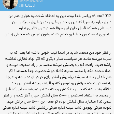
29 Nov 2012 09:24
ارسالها: 188
Anna2012: پیامبر خدا بوده دین یه اعتقاد شخصیه هزاری هم من
دلیل بیارم یه سریا که دین و خدا رو قبول ندارن قبول نمیکنن اون
دوستانی هم که قبول دارن این حرفا هم توشون تاثیری نداره
اینجوری نیست من خیلیا رو دیدم که نظرشون عوض شده خیلی زیادن
از نظر خود من محمد شاید در ابتدا نیت خوبی داشه اما بعدا که به
قدرت میرسه مانند هر سیاست مدار دیگری که اگر نهاد نظارتی نداشته
باشه قدرت باعث کج راه رفتنش میشه محمد م از راه منحرف میشه و
اصلا محمد مکه با محمد مدینه کاملا دو شخصیت جدا هستند ! اگر
هم خدایی باشه نمیشه پیامبرش انقدر بازی در در آورده باشه و هرجا
به نفعش نبوده حرفش رو عوض کنه و البته نمیشه انقدر این خدا
علاقه مند باشه که خون بندگانش ریخته بشه و نمیشه خدایی که قبل
از محمد به اعتقاد اسلامیون ۵۰۰۰ سال قبلش جهان آغاز شده و از نظر
علمی ۴.۵ میلیارد سال قبلش بوده تو همه این ۵۰۰۰ سال براش مهم
نبوده هرکی یهودی نشد عیب نداره هرکی زرتشتی نشد عیب نداره هرکی
مسیحی نشد عیب نداره یهو بیاد بگه هرکی مسلمان نشد باید بکشیی