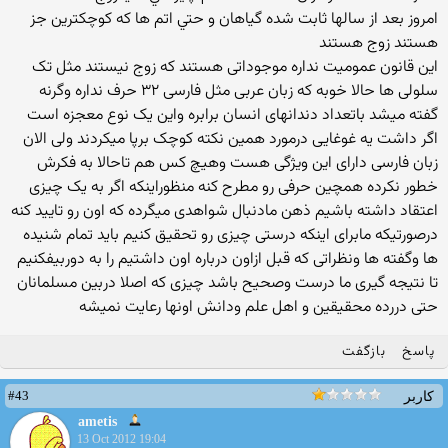
امروز بعد از سالها ثابت شده گياهان و حتي اتم ها كه كوچكترين جز
هستند زوج هستند
این قانون عمومیت نداره موجوداتی هستند که زوج نیستند مثل تک
سلولی ها حالا خوبه که زبان عربی مثل فارسی ۳۲ حرف نداره وگرنه
گفته میشد باتعداد دندانهای انسان برابره واین یک نوع معجزه است
اگر داشت یه غوغایی درمورد همین نکته کوچک برپا میکردند ولی الان
زبان فارسی دارای این ویژگی هست وهیچ کس هم تاحالا به فکرش
خطور نکرده همچین حرفی رو مطرح کنه منظوراینکه اگر به یک چیزی
اعتقاد داشته باشیم ذهن مادنبال شواهدی میگرده که اون رو تایید کنه
درصورتیکه مابرای اینکه درستی چیزی رو تحقیق کنیم باید تمام شنیده
ها وگفته ها ونظراتی که قبل ازاون درباره اون داشتیم را به دوربیفکنیم
تا نتیجه گیری ما درست وصحیح باشد چیزی که اصلا دربین مسلمانان
حتی دررده محقیقین و اهل علم ودانش اونها رعایت نمیشه
پاسخ
بازگفت
#43
کاربر
ametis
13 Oct 2012 19:04