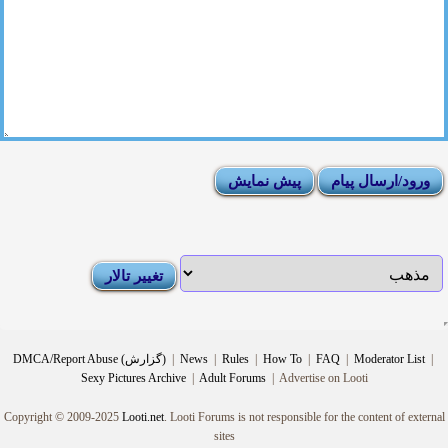
|
Moderator List
|
FAQ
|
How To
|
Rules
|
News
|
DMCA/Report Abuse (گزارش)
Sexy Pictures Archive
|
Adult Forums
|
Advertise on Looti
Copyright © 2009-2025
Looti.net
. Looti Forums is not responsible for the content of external
sites