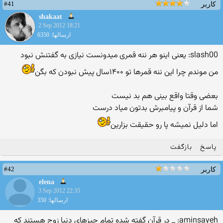
#41
کاربر
shakaat
2 Sep 2012 18:21
ارسالها: 6350
slash00: یعنی اینو هر ننه قمری میدونست نیازی به گفتنش نبود
من موندم چرا این ننه قمرها تو ۱۴۰۰سال پیش نبودن که بگن
بعضی وقتا واقع بینی هم بد نیست
شما از قرآن و پیامبرش بدتون میاد درست
اما دلیل نمیشه پا رو حقیقت بزارین
پاسخ
بازگفت
#42
کاربر
elena
3 Sep 2012 22:35
ارسالها: 350
aminsayeh: _ در قرآن گفته شده تمام چيزهاي دنيا زوج هستند كه