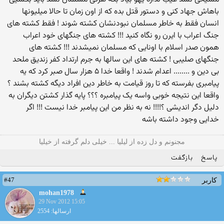
باهاش جهاد کنی و دستور قتل بده که از اون زمان تا حالا میلیونها
انسان فقط به خاطر مسلمان نبودنشان کشته شوند ! فقط کشته های
جنگ اعراب با ایرن رو نگاه کنید !!! کشته های جنگهای خود اعراب
همون صدر اسلام با اونایی که مسلمان نمیشدند !!! کشته های
جنگهای صلیبی ! کشته های این سالها به جرم ارتداد کفر زندیق ملحد
بی دین و ........ اعدام شدند ! واقعا خدا ۵ هزار سال صبر کرد که یه
پیامبری بفرسته که تا روز قیامت به خاطر دین افراد دیگه کشته بشند ؟
واقعا این نتیجه خوبی واسه یک پیامبره ؟؟؟ پایه گذار کشتن دیگران به
دلیل دگر اندیشی ؟!!!! نه به نظر من این پیامبر خدا نیست !!! اگر
خدایی وجود داشته باشه
مجنونم و دل زده از لیلیا ... خیلی دلم گرفته از خیلیا
پاسخ
بازگفت
#47
کاربر
mohan1978
29 Nov 2012 15:05
ارسالها: 2554