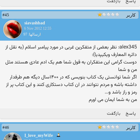
پاسخ
بازگفت
#45
کاربر
siavashbad
6 Nov 2012 12:55
ارسالها: 97
alex345: نظر بعضی از متفکرین غربی در مورد پیامبر اسلام (به نقل از
دائره المعارف ویکیپدیا):
دوست گرامی این متفکران به قول شما هم یک ادم عادی هستند مثل
من و شما
اگر شما توانستی یک کتاب بنویسی که در ۱۴۰۰سال دیگه هم طرفدار
داشته باشه و مردم نتوانند در ان کتاب دستکاری کنند و این کتاب پر از
رمز و راز باشد و...
من به شما ایمان می اورم
پاسخ
بازگفت
#46
کاربر
I_love_myWife