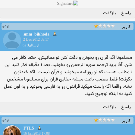
پاسخ
بازگفت
#48
کاربر
smm_bikhoda
2 Dec 2012 09:17
ارسالها: 62
مسلمونا اگه قران رو بخونن و دقت کنن تو معانیش. حتما کافر می
شن. آقا برید ترجمه سوره الرحمن رو بخونید. بعد ۱ دقیقه فکر کنید این
۱ مطلب هست که تو روزنامه میخونید و قرآن نیست. اگه خندتون
نگرفت! فقط تعصب باعث میشه حقایق قران برای مسلمونا مشخص
نشه. واقعا اگه راست میگید قرانتون رو به فارسی بخونید و به اون عمل
کنید نه اینکه توجیح کنید.
پاسخ
بازگفت
#49
کاربر
FTLS
16 Jan 2013 17:08