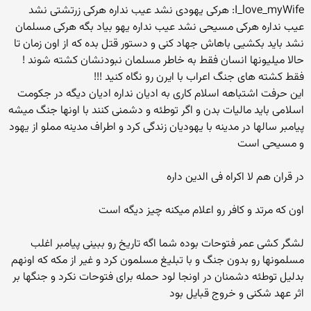
I_love_myWife: هرکی یهودی نشد عیب نداره هرکی زرتشتی نشد
عیب نداره هرکی مسیحی نشد عیب نداره یهو بیاد بگه هرکی مسلمان
نشد باید بکشیی باهاش جهاد کنی و دستور قتل بده که از اون زمان تا
حالا میلیونها انسان فقط به خاطر مسلمان نبودنشان کشته شوند !
فقط کشته های جنگ اعراب با ایرن رو نگاه کنید !!!
این حرفت اشتباهه اسلام کاری به ادیان نداره ادیان دیگه در جکومت
اسلامی باید مالیات بدن و اگر توطئه و دشمنی کنند با اونها جنگ میشه
پیامبر سالها در مدینه با یهودیان زندگی کرد و اطراف مدینه مملو از یهود
و مسیحی است
در قران هم لا اکراه فی الدین داره
اون که مرتد و کافر رو اعلام میکنه چیز دیگه است
لشگر کشی عمر فتوحات بوده شما اگه تاریخ رو ببینی پیامبر اغلب
مسلمونها رو بدون جنگ و با تبلیغ مسلمون کرد و غیر از مکه که اونهم
بدلیل توطئه دشمنان در اونجا لود حمله برای فتوحات نکرد و جنگها بر
اثر عهد شکنی و خروج قبایل بود