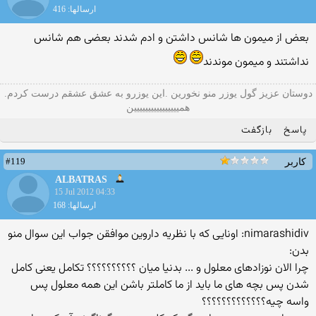
ارسالها: 416
بعض از میمون ها شانس داشتن و ادم شدند بعضی هم شانس
نداشتند و میمون موندند
دوستان عزيز گول يوزر منو نخورين .اين يوزرو به عشق عشقم درست كردم.
هميييييييييييييييين
پاسخ
بازگفت
#119
کاربر
ALBATRAS
15 Jul 2012 04:33
ارسالها: 168
nimarashidiv: اونایی که با نظریه داروین موافقن جواب این سوال منو
بدن:
چرا الان نوزادهای معلول و ... بدنیا میان ؟؟؟؟؟؟؟؟؟؟ تکامل یعنی کامل
شدن پس بچه های ما باید از ما کاملتر باشن این همه معلول پس
واسه چیه؟؟؟؟؟؟؟؟؟؟؟؟؟