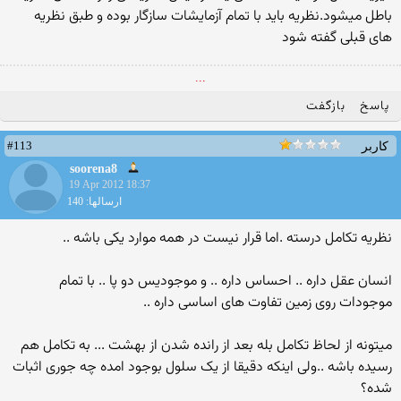
باطل میشود.نظریه باید با تمام آزمایشات سازگار بوده و طبق نظریه
های قبلی گفته شود
...
پاسخ
بازگفت
#113
کاربر
soorena8
19 Apr 2012 18:37
ارسالها: 140
نظریه تکامل درسته .اما قرار نیست در همه موارد یکی باشه ..
انسان عقل داره .. احساس داره .. و موجودیس دو پا .. با تمام
موجودات روی زمین تفاوت های اساسی داره ..
میتونه از لحاظ تکامل بله بعد از رانده شدن از بهشت ... به تکامل هم
رسیده باشه ..ولی اینکه دقیقا از یک سلول بوجود امده چه جوری اثبات
شده؟