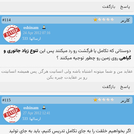
پاسخ
بازگفت
#114
کاربر
oshinam
24 Apr 2012 07:16
ارسالها: 533
دوستانی که تکامل یا فرگشت رو رد میکنند پس این
تنوع زیاد جانوری و
گیاهی
روی زمین رو چطور توجیه میکنند ؟
عقاید من و شما میتونه اشتباه باشه ولی انسانیت هرگز, پس همیشه انسانیتت
رو بر عقایدت چیره بکن
پاسخ
بازگفت
#115
کاربر
oshinam
27 Apr 2012 12:41
ارسالها: 533
‫اگر بخواهيم خلقت را به جای تكامل تدريس کنيم، باید به جای توليد