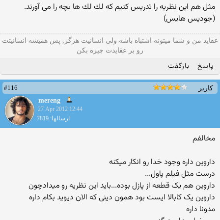
مثل هم اين نظريه را‬‫ تدريس کنیم که لك لك ها بچه را می آورند.
(جوديس هايس‬)
عقاید من و شما میتونه اشتباه باشه ولی انسانیت هرگز, پس همیشه انسانیتت
رو بر عقایدت چیره بکن
پاسخ
بازگفت
#116
کاربر
mereng
27 Apr 2012 12:44
ارسالها: 7819
مخالفم
داروین داره وجود خدا رو انکار میکنه
درست مثل فیلم پاول...
داروین هم یک قطعه از پازل بوده...باید این نظریه رو میدادچون
داروین یک کابالا ایست بود همون دینی که الان دیوید بکام داره
مدونا داره