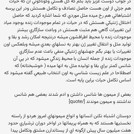
در جواب دوست عزيز بايد بگم كه كل هستي وگوناگوني آن كه حيات
هم جزئي از اون هست حاصل تصادف و تكامل هستش ودر اين پرسه
اشتباهاتي هم رخ ميده مثل موردي كه شما اشاره كرديد كه حاصل
اختلال ژنتيكي هستش كه در حيات در تمام موجودات زنده بوجود مياد
اين تغييرات گاهي هم مثبت هستش در وباعث سازگاري بيشتر
موجودات زنده با محيط اطرافشون ميشه درنتيجه امكان رشد و بقا و
توليد مثل و انتقال تغيير ژن بهتر به نسلهاي بعدي ميشه وبلعكس اون
تغييرات يا بهتر بگم جهشهاي ژنتيكي منفي باعث عدم سازگاري
موجودات زنده از جمله انسان با محيط زندگي ميشود كه در پي آن
شانس كمتر براي بقا و توليده مثل به انها ميده ( خوشبختانه) كه
اصطلاحا در علم زيست شناسي به اون انتخاب طبيعي گفته ميشود كه
اساس تكامل حيات براين پايه است.
بعض از میمون ها شانس داشتن و ادم شدند بعضی هم شانس
نداشتند و میمون موندند [/quote]
دوستان اشنباه نكنن انسانها و انواع ميمونهاي امروز هردو از راسته
نخستيها هستند كه به همراه پريماتها در اواخر دوران ترشياري حدود
هفت ميليون سال پيش ازگونه اي از پستاندارن مشتق وتكامل پيدا