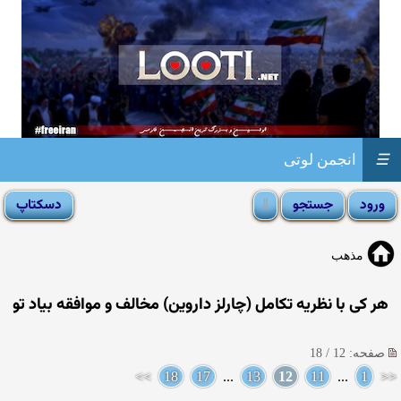
☰
انجمن لوتی
مذهب
هر كی با نظریه تكامل (چارلز داروین) مخالف و موافقه بیاد تو
صفحه: 12 / 18
>>
18
17
...
13
12
11
...
1
<<