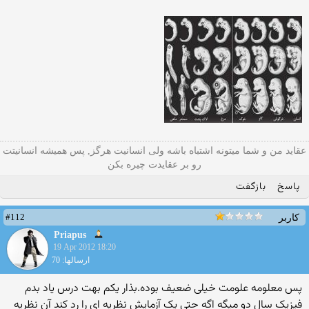
عقاید من و شما میتونه اشتباه باشه ولی انسانیت هرگز, پس همیشه انسانیتت
رو بر عقایدت چیره بکن
پاسخ
بازگفت
#112
کاربر
Priapus
19 Apr 2012 18:20
ارسالها: 70
پس معلومه علومت خیلی ضعیف بوده.بذار یکم بهت درس یاد بدم
فیزیک سال دو میگه اگه حتی یک آزمایش نظریه ای را رد کند آن نظریه