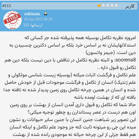
#111
کاربر
oshinam
18 Apr 2012 04:20
ارسالها: 533
امروزه نظريه تكامل بوسيله همه پذيرفته شده جز کسانی که
استدلالهايشان نه بر اساس‬ خرد بلكه بر اساس دکترين چسبيدن به
دين است. (جيمز واتسون‬)
soorena8: و البته نظریه تکامل در تناقض با دین نیست بلکه دین هم
تکامل رو قبول داره ..
علم تکامل و فرگشت اثبات میکنه (بوسیله زیست شناسی مولکولی و
علم ژنتیک) انسان از تکامل و فرگشت موجودات قبل از خودش حاصل
شده و انسان در همین چرخه تکامل روی زمین پدیدار شده نه تافته جدا
بافته ای که از بهشت اومده باشه
حالا شما که تکامل رو قبول داری آمدن انسان از بهشت بر روی زمین
اون هم درست در عصر پستاندارن رو چطور توجیه میکنی؟
این تصویر زیر شباهت جنین انسان با جنین سایر حیوانات رو نشون
میده این چی رو میتونه ثابت کنه جز وجود علم تکامل و اینکه انسان
هم فقط جزئی از این چرخه حیاته نه موجودی رانده شده از بهشت