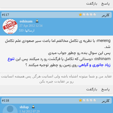
پاسخ
بازگفت
#117
کاربر
oshinam
27 Apr 2012 12:54
ارسالها: 533
mereng: با نظریه ی تکامل مخالفم.اما باعث سیر صعودی علم تکامل
شد.
پس این سوال بنده رو چطور جواب میدی
oshinam: دوستانی که تکامل یا فرگشت رو رد میکنند پس این
تنوع
زیاد جانوری و گیاهی
روی زمین رو چطور توجیه میکنند ؟
عقاید من و شما میتونه اشتباه باشه ولی انسانیت هرگز, پس همیشه انسانیتت
رو بر عقایدت چیره بکن
پاسخ
بازگفت
#118
کاربر
shilap
1 Jul 2012 07:29