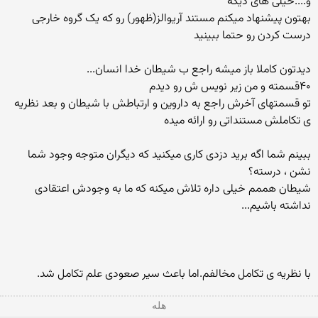
و....خیلی های دیگه
بهتون پیشنهاد میکنم مستند آریوالز(ظهور) رو که یک گروه خارجی
درست کردن رو حتما ببینید
دیدتون کاملا باز میشه راجع ب شیطان خدا انسان...
۴۰قسمته و من زیر نویس ش رو دیدم
تو قسمتهای آخرش راجع به داروین و ارتباطش با شیطان و بعد نظریه
ی تکاملش مستنداتی رو ارائه میده
ببینم شما اگه برید دزدی کاری میکنید که دیگران متوجه وجود شما
نشن ، درسته؟
شیطان هممم خیلی داره تلاش میکنه که ما به وجودش اعتقادی
نداشته باشیم...
با نظریه ی تکامل مخالفم.اما باعث سیر صعودی علم تکامل شد.
هله