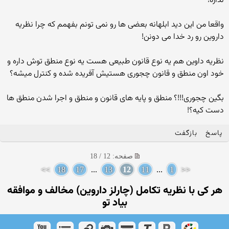
نداره!
واقعا من این دید ابلهانه بعضی ها رو نمی تونم بفهمم که چرا نظریه
داروین رو رد خدا می دونن!
نظریه داوین هم یه نوع قانون طبیعی هست یه نوع منطق توش داره و
خود اون منطق و قانون چجوری هستیش آفریده شده و کنترل میشه؟
بگین چجوری!!!؟ منطق و پایه های قانون و منطق و اجرا شدن منطق ها
دست کیه؟!
پاسخ
بازگفت
صفحه: 12 / 18
>>
18
17
...
13
12
11
...
1
<<
هر كی با نظریه تكامل (چارلز داروین) مخالف و موافقه
بیاد تو