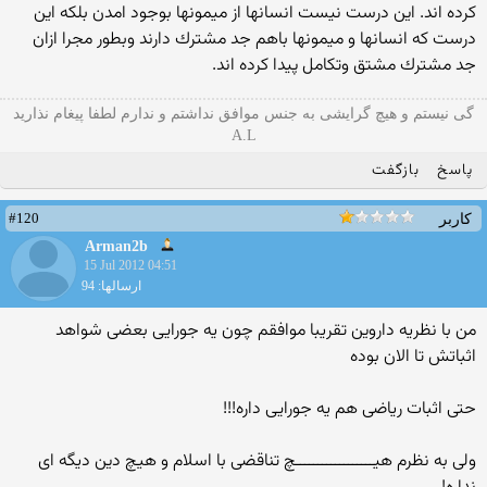
كرده اند. اين درست نيست انسانها از ميمونها بوجود امدن بلكه اين
درست كه انسانها و ميمونها باهم جد مشترك دارند وبطور مجرا ازان
جد مشترك مشتق وتكامل پيدا كرده اند.
گی نیستم و هیچ گرایشی به جنس موافق نداشتم و ندارم لطفا پیغام نذارید
A.L
پاسخ
بازگفت
#120
کاربر
Arman2b
15 Jul 2012 04:51
ارسالها: 94
من با نظریه داروین تقریبا موافقم چون یه جورایی بعضی شواهد
اثباتش تا الان بوده
حتی اثبات ریاضی هم یه جورایی داره!!!
ولی به نظرم هیــــــــــــــــــچ تناقضی با اسلام و هیچ دین دیگه ای