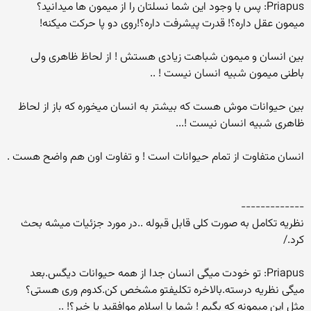
Priapus: پس با وجود این شما نسلتان را از میمون ها میدانید؟
میمون عقل داره؟! قدرت پیشرفت داره؟!روی دو پا حرکت میکنه!
بین انسان و میمون شباهت زیادی هستش ! از لحاظ ظاهری ولی
باطنی میمون شبیه انسان نیست ! ..
بین حیوانات موش هست که بیشتر به انسان میخوره که باز از لحاظ
ظاهری شبیه انسان نیست !...
انسان متفاوت از تمام حیوانات است ! و تفاوت اون هم واضح هست .
-------------
نظریه تکامل به صورت کلی قابل قبوله ..در مورد جزئیات میشه بحث
کرد./
Priapus: تو خودت میگی انسان جدا از همه حیوانات دیگس.بعد
میگی نظریه درسته.بالاخره تکلیفتو مشخص کن.کدوم وری هستی؟
مثل این میمونه که بگیم ! شما با اسلام موافقید یا خیر؟! ..