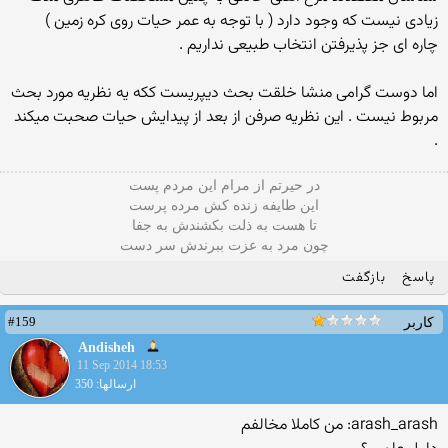
زیادی نیست که وجود دارد ( با توجه به عمر حیات روی کره زمین )
چاره ای جز پذیرفتن انتخاب طبیعی نداریم .
اما دوست گرامی منشا خلقت بحث دیپریست ککه یه نظریه مورد بحث
مربوط نیست . این نظریه صرفن از بعد از پیدایش حیات صحبت میکند
.
در حیرتم از مرام این مردم پست
این طایفه زنده کش مرده پرست
تا هست به ذلت بکشندش به جفا
چون مرد به عزت ببرندش سر دست
پاسخ
بازگفت
#159
کاربر
Andisheh
11 Sep 2014 18:53
ارسالها: 350
arash_arash: من کاملا مخالفم