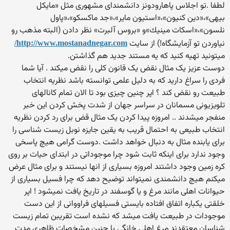
لطفا .تو اجلاس پاهارودونز دانشمندای مشهوری مثل «مایکل
بیهی»،«دين كنيون»،«استیون مایر»،«جد ماكسكو»،«پاول
نلسون»،«اسكات مينيك»و «بروس آلبرت» نظر دادن (البته مذهب رو
نیاوردن تو آزمایشگاه!) از سایت
http://www.mostanadnegar.com/
میتونید تهیه کنید که یه مستند جدید هم گذاشتن.
دوست عزیز یک مثال نقض یک قانون کلی را نقض میکند . آیا شما
فردی را سراغ دارید که به دلیل علمی توانسته باشد نظریه انتخاب
طبیعت رو نقض کند ؟ اپر چنین چیزی بود تا الان تمام کانالهای
تلویزیونی مسمانان در سراسر جهان از شدت پخش کردن این خبر
منفجر میشدند .. امروزه پیدا کردن یک مثال قض برای رد کردن نظریه
انتخاب طبیعی به احتمال قریب به یقین جایزه نوبل زیست شناسی را
برای یابنده مثال به دنبال خواهد داشت .دوست گرامی هیچ پاسخی
وجود ندارد برای اینکه ثابت شود چرا موجوداتی در ابتدای حیات بر روی
کره زمین وجود داشتند امروزه بسیاری از انها نیستند و برای مثال عرض
میکنم هیچ دانشمندی نمیتواند توضیح دهد که چرا فسیل بسیاری از
حیوانات اهلی مانند مرغ و یا گوسفند در تاریخ یافت نمیشود ! اپر
خلقتی یکباره اتفاق افتاده بایستی فسیلهای فراووانی از این دست
موجودات در طبیعت یافت میشد که نشده است تقریبن تمام زیست
شناسان معتقدند مرغ اهلی خانگی با چنین مشخصات ظاهری مدت