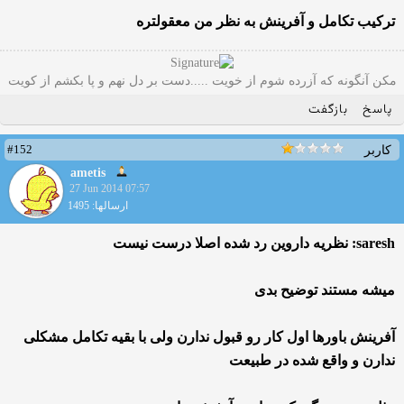
ترکیب تکامل و آفرینش به نظر من معقولتره
مکن آنگونه که آزرده شوم از خویت .....دست بر دل نهم و پا بکشم از کویت
پاسخ
بازگفت
#152
کاربر
ametis
27 Jun 2014 07:57
ارسالها: 1495
saresh: نظریه داروین رد شده اصلا درست نیست
میشه مستند توضیح بدی
آفرینش باورها اول کار رو قبول ندارن ولی با بقیه تکامل مشکلی
ندارن و واقع شده در طبیعت