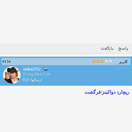
پاسخ
بازگفت
#154
کاربر
nisha2552
10 Aug 2014 15:26
ارسالها: 3525
ریچارد دواکینز/فرگشت