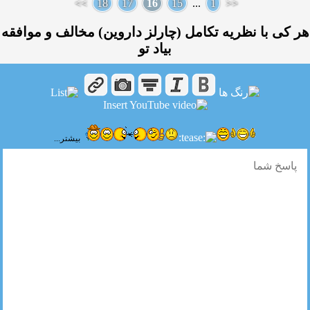
>>
18
17
16
15
...
1
<<
هر كی با نظریه تكامل (چارلز داروین) مخالف و موافقه
بیاد تو
بیشتر...