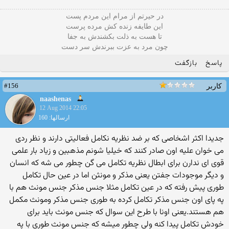
در حیرتم از مرام این مردم پست
این طایفه زنده کش مرده پرست
تا هست به ذلت بکشندش به جفا
چون مرد به عزت ببرندش سر دست
پاسخ
بازگفت
#156
کاربر
naashenas
12 Aug 2014 22:05
ارسالها: 160
جدیدا اکثر اشخاصی که بر ضد نظریه نکامل فعالیتی دارند و نظر ردی
می خوان علیه اون صادر کنند که خیلیا شونم مذهبین و زیاد بار علمی
قوی ای ندارن برای ابطال نظریه تکامل می گن چطور می شه که انسان
و دیگر موجودات جفتن یعنی مذکر و مونثن اما در عین حال تکامل
طوری پیش رفته که در عین تکامل مثلا جنس مذکر جنس مونث هم با
په پای اون جنس مذکر تکامل کرده به طوری جنس مذکر ومونث مکمل
هم هستند.یعنی اونا با طرح این سوال که جنس مونث باید برای
خودش تکامل پیدا کنه ولی چطور میشه که جنس مونث طوری با په