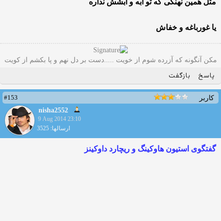
مثل همین نهنگی که تو ابه و آبشش نداره
یا غورباغه و خفاش
مکن آنگونه که آزرده شوم از خویت .....دست بر دل نهم و پا بکشم از کویت
پاسخ
بازگفت
#153
کاربر
nisha2552
9 Aug 2014 23:10
ارسالها: 3525
گفتگوی استیون هاوکینگ و ریچارد داوکینز