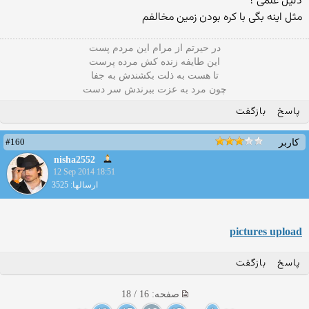
دلیل علمی ؟
مثل اینه بگی با کره بودن زمین مخالفم
در حیرتم از مرام این مردم پست
این طایفه زنده کش مرده پرست
تا هست به ذلت بکشندش به جفا
چون مرد به عزت ببرندش سر دست
پاسخ
بازگفت
#160
کاربر
nisha2552
12 Sep 2014 18:51
ارسالها: 3525
pictures upload
پاسخ
بازگفت
صفحه: 16 / 18