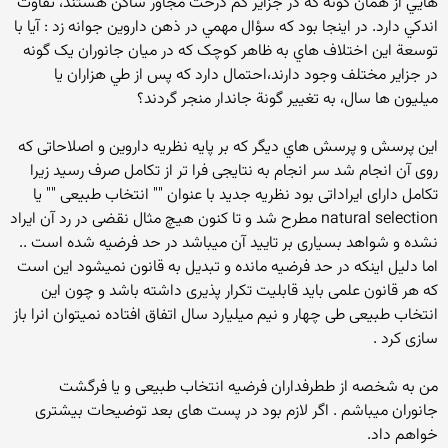
هايي از همان گونه که در جزاير کم درخت مجاور ساکن هستند، تفاوت
اندکي دارد. در اينجا بود که سؤال مهمي در ذهن داروين جوانه زد : آيا با
توسعة اين اختلاف هاي به ظاهر کوچک که در ميان جانوران يک گونه
در جزاير مختلف وجود دارند،احتمال دارد که پس از طي هزاران يا
ميليون ها سال، به تغيير گونة جاندار منجر گردند؟
اين پرسش و پرسش هاي ديگر که بر پایه نظریه داروین و اصلاحاتی که
روی آن انجام شد سر انجام به نتایجی فرا تر از تکامل صرف رسید زیرا
تکامل دارای ایراداتی بود نظریه جدید با عنوان "" انتخاب طبیعی "" یا
natural selection مطرح شد و تا کنون هیچ مثال نقضی در رد آن ایراد
نشده و شواهد بسیاری بر تایید آن میباشد در حد فرضیه شده است ..
اما دلیل اینکه در حد فرضیه مانده و تبدیل به قانون نمیشود این است
که هر قانون علمی باید قابلیت تکرار پذیری داشته باشد و چون این
انتخاب طبیعی طی چهار و نیم میلیارد سال اتفاق افتاده نمیتوان انرا باز
سازی کرد .
من به شخصه از ططرفداران فرضیه انتخاب طبیعی و یا فرگشت
جانوران میباشم . اگر لازم بود در پست های بعد توضیحات بیشتری
خواهم داد.