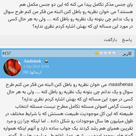
پای جنس مذکر تکامل پیدا می کنه که این دو جنس مکمل هم
هستند؟ می خوان نظریه رو باطل کنن.البته من فکر من کنم طرح سوال
و یک ندانم چی بتونه یک نظریه رو باطل کنه .... ولی به هر حال کسی
در مورد این مساله ای که بهش اشاره کردم نظری نداره؟
پاسخ
بازگفت
#157
کاربر
Andisheh
1 Sep 2014 18:04
ارسالها: 350
naashenas: می خوان نظریه رو باطل کنن.البته من فکر من کنم طرح
سوال و یک ندانم چی بتونه یک نظریه رو باطل کنه .... ولی به هر حال
کسی در مورد این مساله ای که بهش اشاره کردم نظری نداره؟
دوست گرامی اصولن مسئله تکامل مطرح نیست مسئله انتخاب
طبیعته که این کل موجودیت طبیعت هستش که با شرایط مختلف در
ظول میلیون ها سال موجودات رو شکل داده .. اما اینکه چرا زن و مرد
تقریبن همپای هم رشد کردند یک جواب ساده دارد و آنهم اینکه همواره
گونه های بوجود امده پس از هر عمل لقاح طی میلیون ها سال گونه