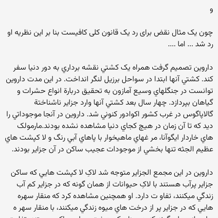
و
چون یک مثال نقض برای رد یک قانون کلی کافیست بنا بر این نظریه او
رد شد ... اما ....
داروین تصميم گرفت همراه يک کشتي نقشه برداري به دور دنيا سفر
کند. کشتي آنها ابتدا در سواحل برزيل لنگر انداخت. در اين مدت داروين
توانست در جنگلهاي وسيع آمازون به تحقيق دربارة انواع حشرات و
گياهان بپردازد. چهار سال بعد کشتي آنها وارد جزاير ناشناختة
گالاپاگوس در غرب کشور اکوادور کنوني شد. داروين در آنجا موجوداتي را
ديد که تا آن زمان در هيچ کجاي دنيا مشاهده نشده بودند.مارمولک
هاي خاردار ايگوآنا، مر غهاي ماهيخوار با پاهاي آبي رنگ و لا کپشت هاي
عظيم الجثه تنها بخشي از موجودات عجيب ساکن در آن جزاير بودند.
داروين در اين مجمع الجزاير متوجه شد لاکِ لا کپشت هايي که ساکن
جزاير پرآب هستند با لاکِ حيوانات از همان گونه که در جزاير کم آب
زندگي ميکنند، تفاو ت دارد. او همچنين مشاهده کرد که منقار سهره
هايي که در جزاير پر از درخت هاي ميوه زندگي ميکنند، با منقار سهر ه