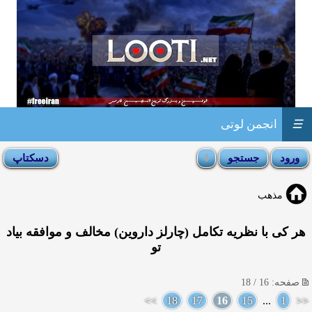
☰
انجمن لوتی
مذهب
هر كی با نظریه تكامل (چارلز داروین) مخالف و موافقه بیاد
تو
صفحه: 16 / 18
>>
18
17
16
15
...
1
<<