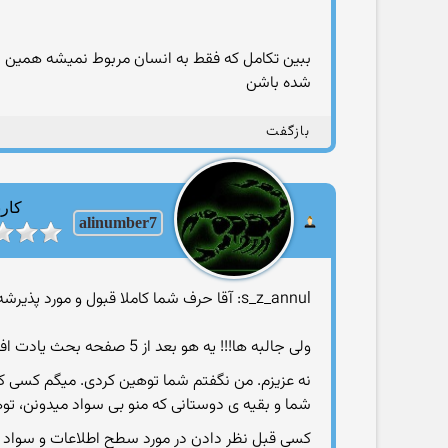
ببین تکامل که فقط به انسان مربوط نمیشه همین بو
شده باشن
بازگفت
کارب
alinumber7
s_z_annul: آقا حرف شما کاملا قبول و مورد پذیرشه
ولی جالبه ها!!! یه هو بعد از 5 صفحه بحث یادت افتاد من اون اول یه توهینی کردم
نه عزیزم. من نگفتم شما توهین كردی. میگم كسی كه
شما و بقیه ی دوستانی كه منو بی سواد میدونن، تو
كسی قبل نظر دادن در مورد سطح اطلاعات و سواد 