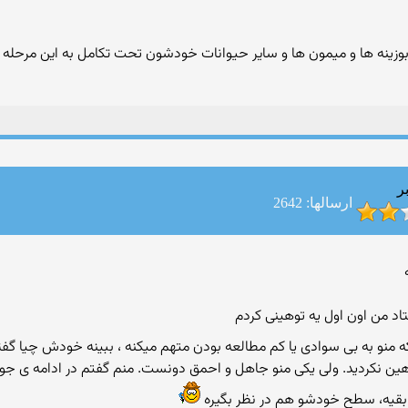
زینه ها و میمون ها و سایر حیوانات خودشون تحت تکامل به این مرحله رسی
ر
ارسالها: 2642
 منو به بی سوادی یا كم مطالعه بودن متهم میكنه ، ببینه خودش چیا گف
هین نكردید. ولی یكی منو جاهل و احمق دونست. منم گفتم در ادامه ی جوا
بقیه، سطح خودشو هم در نظر بگیره