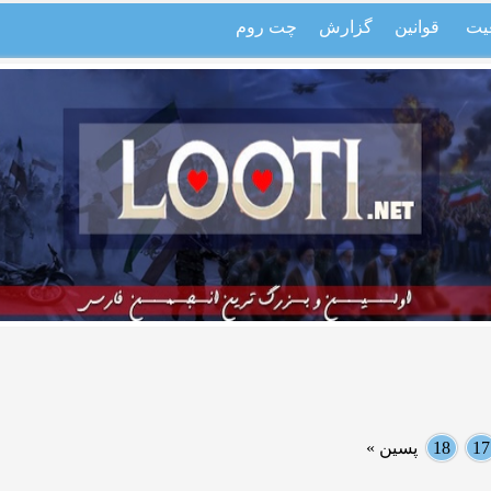
یت
قوانین
گزارش
چت روم
17
18
پسین »