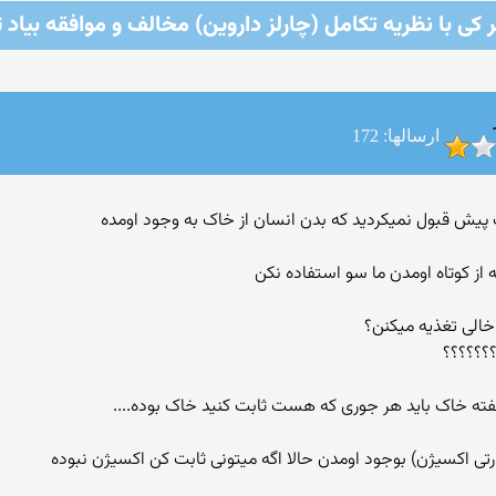
 كی با نظریه تكامل (چارلز داروین) مخالف و موافقه بیاد ت
ارسالها: 172
 از کوتاه اومدن ما سو استفاده نکن
؟؟؟؟؟؟؟
ته خاک باید هر جوری که هست ثابت کنید خاک بوده....
رتی اکسیژن) بوجود اومدن حالا اگه میتونی ثابت کن اکسیژن نبوده