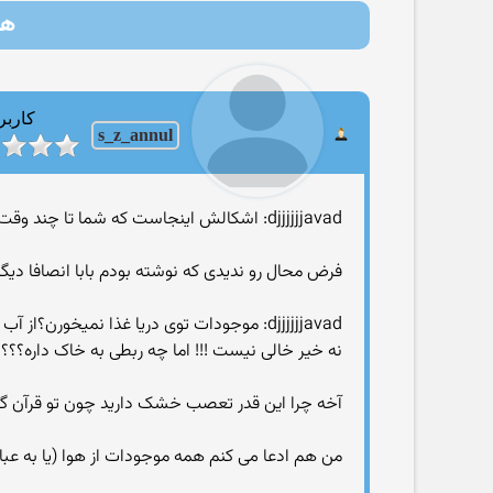
هر
کاربر
s_z_annul
djjjjjjavad: اشکالش اینجاست که شما تا چند وقت پیش قبول نمیکردید که بدن انسان از خاک به وجود اومده
فرض محال رو ندیدی که نوشته بودم بابا انصافا دیگه
djjjjjjavad: موجودات توی دریا غذا نمیخورن؟از آب خالی تغذیه میکنن؟
نه خیر خالی نیست !!! اما چه ربطی به خاک داره؟؟؟
آخه چرا این قدر تعصب خشک دارید چون تو قرآن گف
من هم ادعا می کنم همه موجودات از هوا (یا به عبا