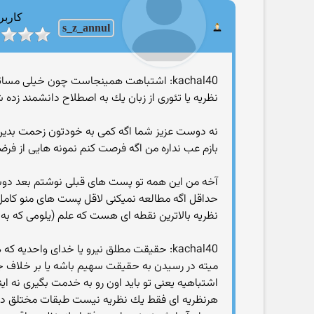
کاربر
s_z_annul
kachal40: اشتباهت همینجاست چون خیلی مس
نظریه یا تئوری از زبان یك به اصطلاح دانشمند زده 
نه دوست عزیز شما اگه کمی به خودتون زحمت بدین 
بازم عب نداره من اگه فرصت کنم نمونه هایی از فرض
آخه من این همه تو پست های قبلی نوشتم بعد دوس
حداقل اگه مطالعه نمیکنی لاقل پست های منو کامل
نظریه بالاترین نقطه ای هست که علم (یلومی که ب
kachal40: حقیقت مطلق نیرو یا خدای واحدی
میته در رسیدن به حقیقت سهیم باشه یا بر خلاف
اشتباهیه یعنی تو باید اون رو به خدمت بگیری نه ای
هرنظریه ای فقط یك نظریه نیست طبقات مختلق داره ا