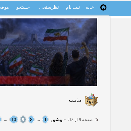
خانه
ثبت نام
نظرسنجی
جستجو
موقع
مذهب
:
« پیشین
1
...
8
9
10
...
صفحه 9 از 18