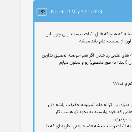
#87
Posted: 23 May 2011 03:58
 میشه كه هیچگه قابل اثبات نیستند ولی چون این
و اون از تعصب علم بلند میشه
ه های علمی رد شذن اگر هم حوصله تحقیق ندارین
 (البته به طور منطقی) رو واستون میارم
 یا نه؟؟؟
این دنیای بی كرانه علم نمیتونه حقیقت باشه ولی
می كه خود وابسته به بجود تو هست كار
 بپذیری .
به اثبات رشید میشه قضیه یعنی نظریه ای كه تا