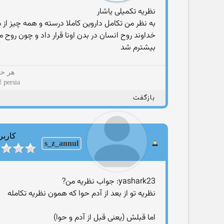
نظریه تکمیلی یاشار
به نظر من تکامل داروین کاملا درسته و همه چیز از 
خداوند روح انسان در بدن اونا قرار داد و چون ر
بیشترم شد
هر حک
great.king of persia
بازگفت
کاربر
s_z_annul
yashark23: جواب نظریه من?
نظریه تو از بعد از آدم حوا که همون نظریه تکامله
اما قبلش (یعنی قبل از آدم و حوا)