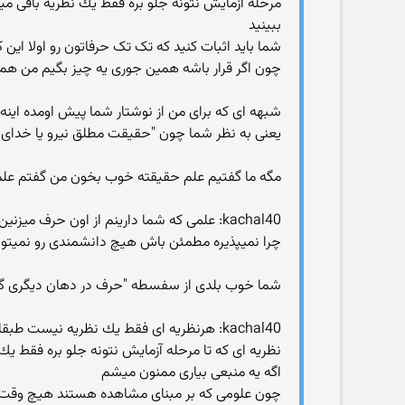
مرحله آزمایش نتونه جلو بره فقط یك نظریه باقی می
ببینید
شما باید اثبات کنید که تک تک حرفاتون رو اولا این ک
چون اگر قرار باشه همین جوری یه چیز بگیم من هم خیلی راحت می تونم بگم
شبهه ای که برای من از نوشتار شما پیش اومده اینه
یعنی به نظر شما چون "حقیقت مطلق نیرو یا خدای و
مگه ما گفتیم علم حقیقته خوب بخون من گفتم علم
kachal40: علمی كه شما دارینم از اون حرف میزنین نمی خواد این حقیقت رو بپذیره كه در حل خیلی از مسائل ناتوانه
چرا نمیپذیره مطمئن باش هیچ دانشمندی رو نمیتونی
شما خوب بلدی از سفسطه "حرف در دهان دیگری گذ
kachal40: هرنظریه ای فقط یك نظریه نیست 
نظریه ای كه تا مرحله آزمایش نتونه جلو بره فقط یك
اگه یه منبعی بیاری ممنون میشم
چون علومی که بر مبنای مشاهده هستند هیچ وقت