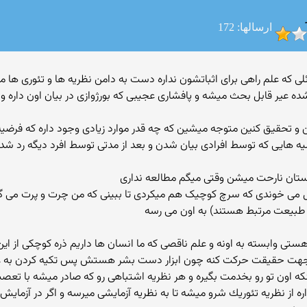
ارسالها: 172
ائلی كه علم راهی برای اثباتشون نداره دست به دامن نظریه ها و تئوری ها
شده عیر قابل بحث میشه و پافشاری عجیبی كه بورژوازی در بیان اون داره 
و تحقیق کنین متوجه میشین که چه قدر موارد زیادی وجود داره که فرضی
یه هایی که توسط افرادی بیان شدن و بعد از مدتی توسط افرد دیگه رد شدن
تان نارحت میشن وقتی میگم مطالعه نداری
 می خوندی که سرچ کوچیک هم میکردی تا ببینی که من چرت و پرت می گم
ه طبیعت مرتبط هستند) به اون می رسه
ه كه هستی وابسته به اونه و علم ناقصی كه ما انسان ها داریم ذره كوچكی از 
 جهت حقیقت حركت كنه چون ابزار دست بشر هستش پس تكیه كردن به عل
نكه اون تو رو بخدمت بگیره و هر نظریه اشتباهی رو كه صادر میشه با تعصب
ز نظریه تئوریك شرو میشه تا به نظریه آزمایشی میرسه و اگر در آزمایش 