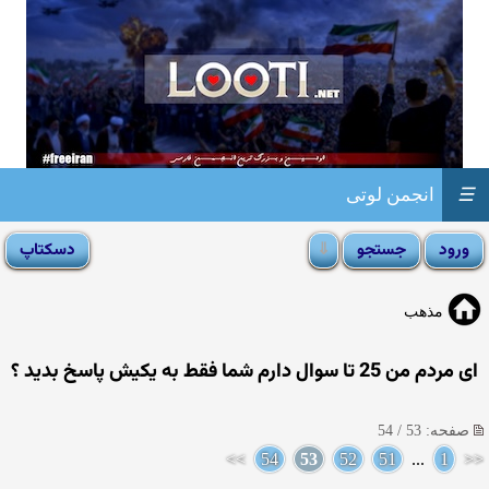
☰
انجمن لوتی
مذهب
ای مردم من 25 تا سوال دارم شما فقط به یکیش پاسخ بدید ؟
صفحه: 53 / 54
>>
54
53
52
51
...
1
<<