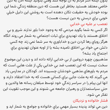
بدون اينكه اكثر مردم به ان توجه كنند وقتي بدونيد اينكه الان به دين
خاصي معتقد هستيد بخاطر اين هست كه دين منطقه زندگي شما اين
بوده خودش يه حقيقت تكان دهنده است به روشني اين دليل خيلي
خوبي براي درستي يه دين نيست هست؟
تعصب بر عليه بي خدايي
اگر كسي به شما بگويد مردمي كه به وجود خدا باور ندارند شرور و بي
اخلاق هستند يا يك تهديدي براي ثبات اجتماعي به شمار مي روند انگاه
هرگز روياي رها كردن دين و خداباوري به سر شما نمي زند چه كسي
دلش مي خواد بي اخلاق ناميده بشه يا از اوبه عنوان تهديدي براي
اجتماع ياد بشه؟
مذهبيون چهره دروغين از بي خدايي ارائه داده اند و ديدن اين موضوع
سخت نيست كه اين تعصب ضد بي خدايي يكي از علت هايي است كه
مردم به باورهاي مذهبي خودشان چسبيده اند. كودكان در مدارس ياد
مي گيرند كه يه ملت جايي براي كساني هست كه به خدا اعتقاد دارند و
انها اين پيام را در سراسر زندگي خود توسط مبلغان رسانه ها والدين و
حتي سياستمداران و رهبران جامعه مي شنوند و اين موجب تقويت اين
تفكر مي شود.
فشار خانواده و نزديكان
دين مي تواند پديده بسيار مهمي براي خانواده و جوامع به شمار ايد و