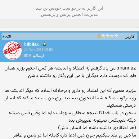
این كاربر به درخواست خودش بن شد
مدیریت انجمن پرنس و پرنسس
#528
کاربر
bilbilak
23 Nov 2011 09:06
ارسالها: 1079
mannaz: من یاد گرفتم به اعتقاد و اندیشه هر کس احترم بزارم همان
طور که دوست دارم دیگران با من این رفتار رو داشته باشن
عزیزم همین که این اعتقاد رو داری و برخلاف اسلام که دیگر اندیشه ها
رو سرکوب میکنه شما اینجوری نیستید برای من بسنده میکنه که انسان
درستی هستید.
سخن در باب خدا تا نتیجه منطقی سهولت داره اما وقتی قلبی میشه
دیگه هیچکس نمیتونه تغییرش بده.
(هر اعتقادی داشته باشه اما انسان باش)
ما دین رو نقد میکنیم چون دین ادعا داره کامله اما در باطن و ظاهر