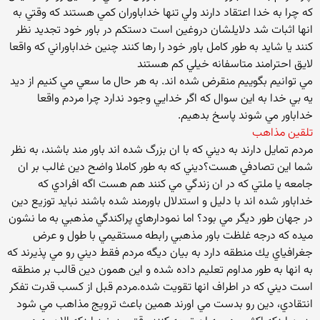
كه چرا به خدا اعتقاد دارند ولي تنها خداباوران كمي هستند كه وقتي به
انها اثبات شد دلايلشان دروغين است دستكم در باور خود تجديد نظر
كنند يا شايد به طور كامل باور خود را رها كنند چنين خداباوراني كه واقعا
لايق احترامند متاسفانه خيلي كم هستند
مي توانيم بگوييم منقرض شده اند. به هر حال ما سعي مي كنيم از ديد
يه بي خدا به اين سوال كه اگر خدايي وجود ندارد چرا مردم واقعا
خداباور مي شوند پاسخ بدهيم.
تلقين مذاهب
مردم تمايل دارند به ديني كه با ان بزرگ شده اند باور مند باشند، به نظر
شما اين تصادفي هست؟ديني كه به طور كاملا واضح دين غالب بر ان
جامعه يا ملتي كه در ان زندگي مي كنند هم هست اگه افرادي كه
خداباور شده اند با دليل و استدلال باورمند شده باشند نبايد توزيع دين
در جهان طور ديگر مي بود؟ اما نمودارهاي پراكندگي مذهبي به ما نشون
ميده كه درجه غلظت باور مذهبي رابطه مستقيمي با طول و عرض
جغرافياي يك منطقه دارد به بيان ديگه مردم فقط ديني رو مي پذيرند كه
به انها به طور مداوم تعليم داده شده و اين همون دين قالب بر منطقه
است ديني كه در اطراف انها تقويت شده.مردم قبل از كسب قدرت تفكر
انتقادي، دين رو بدست مي اورند همين باعث ترويج مذاهب مي شود