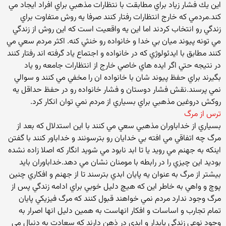
اين يك فشار زياد براي مطابقت با نتظارات مذهبي براي افراد ايجاد مي
كند.مردمي كه خارج انتظارات رفتار كنند صرفا يه روش متفاوت براي
زندگي رو انتخاب كردند اما اين يه واقعيت است كه اين روش از زندگي
مي تونه پيوند ميان بي خدا و خانواده رو خنثي كنه. اكثر مردم سعي مي
كنند مطابق با ايدئولوژي كه در خانواده و اجتماع ياد گرفته اند رفتار كنند
در نتيجه حتي اگر ايده هاي خاصي خارج از انتظارات جامعه رو ياد
بگيرند براي حفظ پيوند شان با خانواده ان را مخفي مي كنند و سوالي
نمي پرسند.نقش فشار دوستان و فشار خانواده رو در حفظ حداقل يه
روكش دروغين مذهبي براي بسياري از مردم نمي توان انكار كرد.
ترس از مرگ
بسياري از خداباوران مذهبي سعي مي كنند با اين استدلال كه بعد از
مرگ چه اتفاقي مي افته بي خدايان رو بترسونند و خداباور كنند با گفتن
اينكه به جهنم مي رويد يا تا ابد نابود مي شويد انگار كه اصلا زاده نشده
بوديد اين چيزي را در رابطه با مومنان نشان مي دهد.خداباوران بايد
بيشتر از مرگ به عنوان يه پايان ابدي بترسند تا از جهنم و افكاري چنين
پوچ و واهي به خاطر اين كه هيچ دليل خوبي براي ادامه زندگي پس از
مرگ وجود ندارد مردم نمي خواهند قبول كنند كه مرگ فيزيكي پايان
تمام تجارب و اساسات و افكار انهاست به همين دليل انها اصرار به
وجود نوعي زندگي پايدار و ابدي در ذهن دارند كه سعادت به دنبال مي