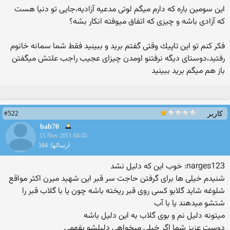
این سومین باره كه دارم میگم لوتی مدعیه آزادیه،جایی تو دنیا هست
كه آزادی باشه و چیزی كه اتفاق میوفته انكار بشه؟
فكر كنم تو این تاپیك وقتی گفتم برید و ببینید فقط شما سمانه خانوم
رفتید،دوستای دیگه نرفتنو اومدن چیزای عجیب راجب علتش میگفتن
باز هم میگم برید ببینید
#522
کاربر
bab70
15 Nov 2011 04:45
ارسالها: 164
narges123: خوب این كه دلیل نشد
شنیدم خیلی ها برای گرفتن حاجت سر قبر این شهید میرن اكثر مواقع
شلوغه شاید گلابو كسی روی قبر ریخته باشه چون یا با گلاب قبر را
شتشو میدهند یا با آب
میتونه دلیل نم و بوی گلاب به این دلیل باشه
دوست عزیز شما اگر خیلی میخواهی دلیلشو بفهمی