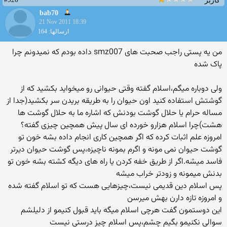
کاربر
bab70
21 Nov 2011 18:39
ارسالها: 164
من یه پستی راجب صحبت های smz007 داده بودم که نمیدونم چرا
پاک شده
ولی دوباره میگم،اسلام گفته وقتی حیوانی رو میخواید بکشید که از
گوشتش استفاده کنید اون حیوان را به طریقه بریدن سر بکشید(جدا از
مساله حرام یا حلال گوشت بودنش که اشاره ما به حلال گوشت ها
هشت)چرا اسلام هزارو خورده ای سال پیش همچین چیزی گفته؟
امروزه علم اثبات کرده که اگر همچین کاری انجام داده بشه خون تو
گوشت حیوان نمی مونه و اگرم بمونه ناچیزه،پس گوشت حیوان دیرتر
فاسد میشه.اگر از طریق خفه کردن یا راه های دیگه کشته بشه خون تو
بدنش میمونه و زودتر خراب میشه
پس اسلام دین قدیمی نیست،چیزهایی هست که تو اسلام گفته شده
و امروزه تازه دارن بهش میرسن
این دوستمون گفت هرچی اسلام میگه باید قبول کنیمو از دلیلشم
سوالی نکنیمو بگیم چشم،پس اسلام چیز درستی نیست