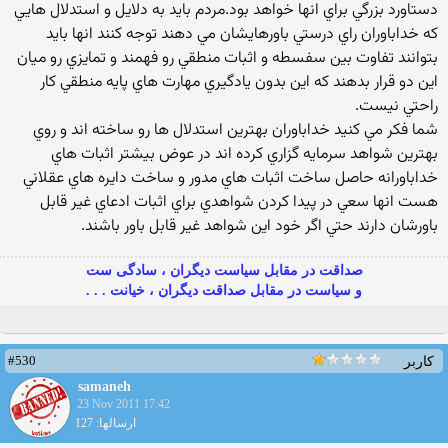
دستاورد بزرگي براي انها خواهد بود.مردم بايد به دلايل و استدلال هايي
كه خداباوران راي درستي باورهايشان مي دهند توجه كنند انها بايد
بتوانند تفاوت بين سفسطه و اثبات منطقي رو فهمند و تمايزي رو ميان
اين دو قرار بدهند كه اين بدون يادگيري مهارت هاي پايه منطقي كار
راحتي نيست.
شما فكر مي كنيد خداباوران بهترين استدلال ها رو ساخته اند و روي
بهترين شواهد سرمايه گزاري كرده اند در عوض بيشتر اثبات هاي
خداباورانه حاصل ساخت اثبات هاي مدور و ساخت دايره هاي عقلاني
هست انها سعي در پيدا كردن شواهدي براي اثبات ادعاي غير قابل
باورشان دارند حتي اگر خود اين شواهد غير قابل باور باشند.
صداقت در مقابل سیاست دیگران ، سادگی ست
و سیاست در مقابل صداقت دیگران ، خیانت . . .
#530
کاربر
samaneh
23 Nov 2011 17:42
ارسالها: 127