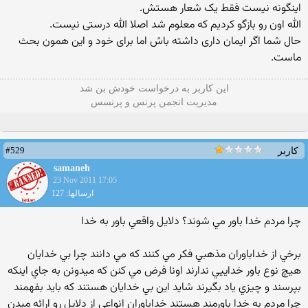
اینگونه نیست فقط یک شعار هستش.
الله اون رو بازگو کردیم که معلوم شد اصلا الله درستی نیست.
حال شما اگر ایمان داری داشته باش اما برای خود و این همون بحث
ماست.
این كاربر به درخواست خودش بن شد
مدیریت انجمن پرنس و پرنسس
#529
کاربر
samaneh
23 Nov 2011 17:05
ارسالها: 127
چرا مردم خدا باور مي شوند؟ دلايل واقعي باور به خدا
برخي از خداباوران مذهبي فكر مي كنند كه مي دانند چرا بي خدايان
هيچ نوع باور خداييي ندارند اونا فرض مي كنن كه ميدونن به جاي اينكه
بپرسند و چيزي ياد بگيرند شايد اين بي خدايان هستند كه بايد بفهمند
چرا مردم به خدا باورمند هستند خداباوران انواعي از دلايل رو ارائه ميدن