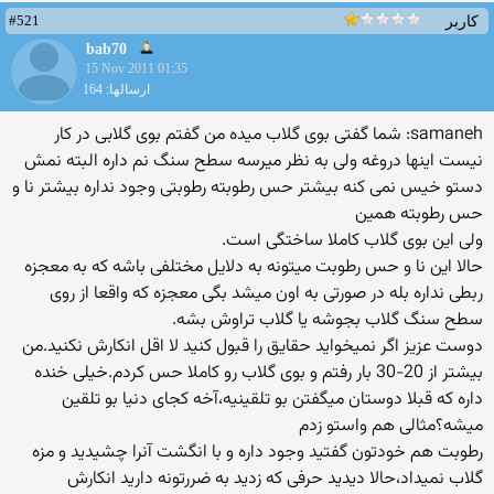
#521
کاربر
bab70
15 Nov 2011 01:35
ارسالها: 164
samaneh: شما گفتی بوی گلاب میده من گفتم بوی گلابی در كار
نیست اینها دروغه ولی به نظر میرسه سطح سنگ نم داره البته نمش
دستو خیس نمی كنه بیشتر حس رطوبته رطوبتی وجود نداره بیشتر نا و
حس رطوبته همین
ولی این بوی گلاب كاملا ساختگی است.
حالا این نا و حس رطوبت میتونه به دلایل مختلفی باشه كه به معجزه
ربطی نداره بله در صورتی به اون میشد بگی معجزه كه واقعا از روی
سطح سنگ گلاب بجوشه یا گلاب تراوش بشه.
دوست عزیز اگر نمیخواید حقایق را قبول كنید لا اقل انكارش نكنید.من
بیشتر از 20-30 بار رفتم و بوی گلاب رو كاملا حس كردم.خیلی خنده
داره كه قبلا دوستان میگفتن بو تلقینیه،آخه كجای دنیا بو تلقین
میشه؟مثالی هم واستو زدم
رطوبت هم خودتون گفتید وجود داره و با انگشت آنرا چشیدید و مزه
گلاب نمیداد،حالا دیدید حرفی كه زدید به ضررتونه دارید انكارش