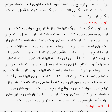
اورد اغلب مردم ترجيح مي دهند خود را با خداباوري فريب دهند مردم
دوست ندارند تا با نگاهي انتقادي به مرگ خيره شوند يا قبول كنند كه
مرگ پايان كارشان هست.
ارزوي هاي خيالي
اين ارزوي زندگي بعد از مرگ تنها مثال از افكار پوچ و واهي پشت سر
باورهاي مذهبي نمي باشد در حقيقت بيشتر انسان ها ميل دارند چيزي
رو كه مي خواهند باور كنند نه چيزي رو كه منطق و شواهد پشتيبان ان
ست براي نمونه خيلي از خداباورها به وجود محلي براي مجازات ابدي
باور دارند چون انها در دنياي واقعي نمي توانند تنفر خود را از كسي يا
چيزي نشان دهند يا قوانين اين دنيا به انها اجازه نمي دهد كه انتقام
خود را بگيرند به ناچار ارزوي وجود اين محل ابدي رو دارند يا بسياري از
خداباورها باور دارند كه خدا مايل است كه انها بر روي زنان و اقليت هاي
اجتماعي تسلط بيش از اندازه داشته باشند يا بر روي انها اعمال قدرت
كنند.به خاطر همين مومنان هميشه دقيقا مي دونند كه خدايشان از
انها چه مي خواهد چون در واقع اين چيزي است كه خودشان مي
خواهند .به روشني بستري رو خداباوري كه براي غرق شدن در ارزوهاي
سراب گونه فراهم مي كنه خيلي مناسب تر از بي خدايي است.
فرار از مسئوليت