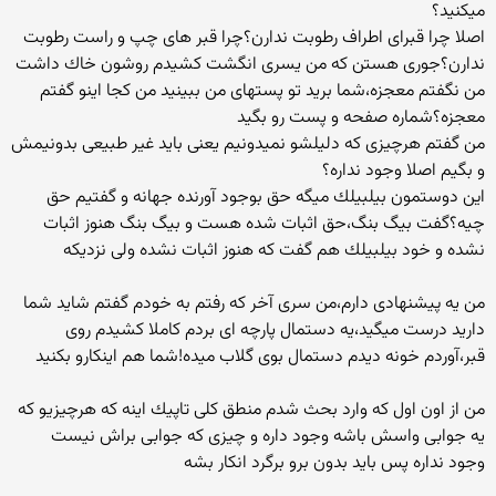
میكنید؟
اصلا چرا قبرای اطراف رطوبت ندارن؟چرا قبر های چپ و راست رطوبت
ندارن؟جوری هستن كه من یسری انگشت كشیدم روشون خاك داشت
من نگفتم معجزه،شما برید تو پستهای من ببینید من كجا اینو گفتم
معجزه؟شماره صفحه و پست رو بگید
من گفتم هرچیزی كه دلیلشو نمیدونیم یعنی باید غیر طبیعی بدونیمش
و بگیم اصلا وجود نداره؟
این دوستمون بیلبیلك میگه حق بوجود آورنده جهانه و گفتیم حق
چیه؟گفت بیگ بنگ،حق اثبات شده هست و بیگ بنگ هنوز اثبات
نشده و خود بیلبیلك هم گفت كه هنوز اثبات نشده ولی نزدیكه
من یه پیشنهادی دارم،من سری آخر كه رفتم به خودم گفتم شاید شما
دارید درست میگید،یه دستمال پارچه ای بردم كاملا كشیدم روی
قبر،آوردم خونه دیدم دستمال بوی گلاب میده!شما هم اینكارو بكنید
من از اون اول كه وارد بحث شدم منطق كلی تاپیك اینه كه هرچیزیو كه
یه جوابی واسش باشه وجود داره و چیزی كه جوابی براش نیست
وجود نداره پس باید بدون برو برگرد انكار بشه