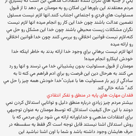
يكي از جنبه هاي نگران كننده اعتقادات مذهبي اين است كه بسياري از
مردم معتقدند اين باورها اين امكان رو به مومنان مي دهد تا از قبول
مسئوليت هاي فردي و اجتماعي اجتناب كنند.انها لازم نيست مسئول
تضمين عدالت باشند چون خدا اين كار رو انجام ميده انها لازم نيست
نگران مشكلات زيست محيطي باشند چون خدا اين مشكل رو حل مي
كنه،لازم نيست قوانين اخلاقي رو بررسي كنند چون خدا قوانين اخلاقي
رو ارائه ميده
انها لازم نيست برهاني براي وجود خدا ارائه بدند به خاطر اينكه خدا
خودش اينكارو انجام ميده!
مومنان از قبول مسئوليت بدون پشتيباني خدا مي ترسند و انها رو رد
مي كنند به هرحال دين اين فرصت رو براي ادم فراهم مي كنه تا به
سادگي از زير بار مسئوليت ها با عبارت"خدا خودش همه چيز را حل مي
كند" شانه خالي كند
فقدان مهارت هاي پايه در منطق و تفكر انتقادي
بيشتر مردم چيز زيادي درباره منطق دليل و توانايي استدلال كردن نمي
دونند با اين حال كيفيت استدلال كه توسط مومنان به عنوان توجيهي
براي اعتقادات مذهبي و خداباورانه ارائه مي شود براي مردمي كه با
روش استدلال اشنا نيستند قابل توجه است اگر فقط يه سفسطه در
حرف هايشان وجود داشته باشد و شما با اون اشنا نباشيد اين