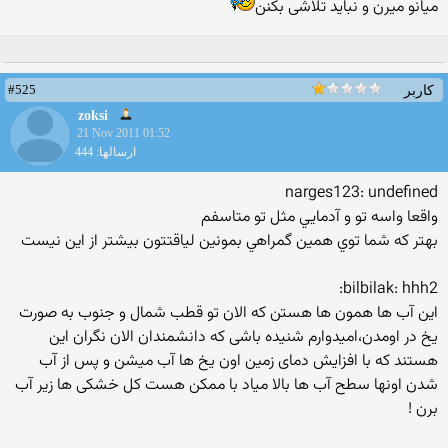
میانو میرن و نباید تلاشی بکنن
#525
کاربر
zoksi
21 Nov 2011 01:52
ارسالها: 444
narges123: undefined
واقعا واسه تو و آدمايي مثل تو متاسفم
بهتر كه شما توي همين گمراهي بمونين لياقتتون بيشتر از اين نيست
bilbilak: hhh2:
اين آب ها همون ها هستن که الان تو قطب شمال و جنوب به صورت
يخ در اومدن،اميدوارم شنيده باشی که دانشمندان الان نگران اين
هستند که با افزايش دمای زمين اون يخ ها آب ميشن و پس از آب
شدن اونها سطح آب ها بالا مياد با ممکن هست کل خشکی ها زير آب
برن !