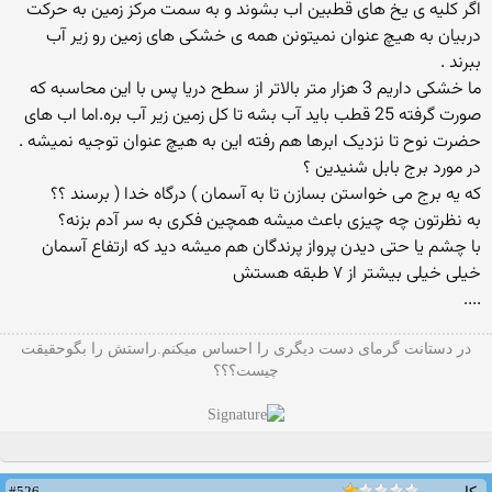
اگر کلیه ی یخ های قطبین اب بشوند و به سمت مرکز زمین به حرکت
دربیان به هیچ عنوان نمیتونن همه ی خشکی های زمین رو زیر آب
ببرند .
ما خشکی داریم 3 هزار متر بالاتر از سطح دریا پس با این محاسبه که
صورت گرفته 25 قطب باید آب بشه تا کل زمین زیر آب بره.اما اب های
حضرت نوح تا نزدیک ابرها هم رفته این به هیچ عنوان توجیه نمیشه .
در مورد برج بابل شنیدین ؟
که یه برج می خواستن بسازن تا به آسمان ) درگاه خدا ( برسند ؟؟
به نظرتون چه چیزی باعث میشه همچین فکری به سر آدم بزنه؟
با چشم یا حتی دیدن پرواز پرندگان هم میشه دید که ارتفاع آسمان
خیلی خیلی بیشتر از ۷ طبقه هستش
....
در دستانت گرمای دست دیگری را احساس میکنم.راستش را بگوحقیقت
چیست؟؟؟
#526