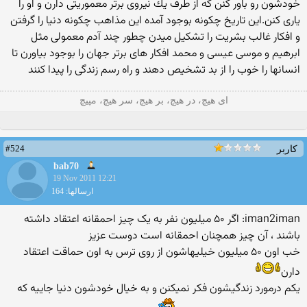
خودشون رو باور كنن كه از طرف یك نیروی برتر معموریتی دارن و او را
یاری كنن.این تاریخ چكونه بوجود آمده این مذاهب چكونه دنیا را گرفتن
و افكار غالب بشریت را تشكیل میدن چطور چند آدم معمولی مثل
ابرهیم و موسی عیسی و محمد افكار های برتر جهان را بوجود بیاورن تا
انسانها را خوب را از بد تشخیص دهند و راه رسم زندگی را پیدا كنند
ای هیچ، در هیچ، بر هیچ، سر هیچ، مپیچ
#524
کاربر
bab70
19 Nov 2011 12:21
ارسالها: 164
iman2iman: اگر ۵۰ میلیون نفر به یک چیز احمقانه اعتقاد داشته
باشند ، آن چیز همچنان احمقانه است دوست عزیز
خب اون ۵۰ میلیون خیلیهاشون از روی ترس به اون حماقت اعتقاد
دارن
یکم درمورد زندگیشون فکر نمیکنن و به خیال خودشون دنیا جاییه که