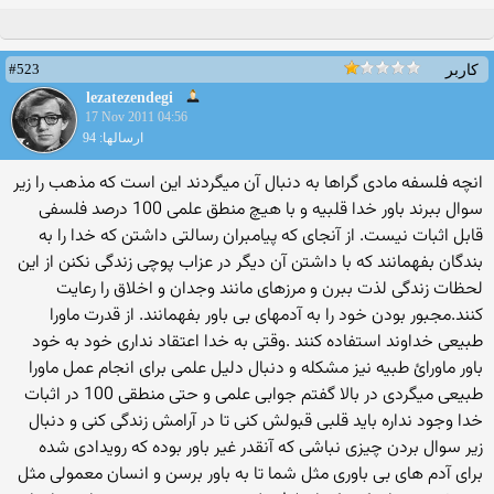
#523
کاربر
lezatezendegi
17 Nov 2011 04:56
ارسالها: 94
انچه فلسفه مادی گراها به دنبال آن میگردند این است كه مذهب را زیر
سوال ببرند باور خدا قلبیه و با هیچ منطق علمی 100 درصد فلسفی
قابل اثبات نیست. از آنجای كه پیامبران رسالتی داشتن كه خدا را به
بندگان بفهمانند كه با داشتن آن دیگر در عزاب پوچی زندگی نكنن از این
لحظات زندگی لذت ببرن و مرزهای مانند وجدان و اخلاق را رعایت
كنند.مجبور بودن خود را به آدمهای بی باور بفهمانند. از قدرت ماورا
طبیعی خداوند استفاده كنند .وقتی به خدا اعتقاد نداری خود به خود
باور ماورائ طبیه نیز مشكله و دنبال دلیل علمی برای انجام عمل ماورا
طبیعی میگردی در بالا گفتم جوابی علمی و حتی منطقی 100 در اثبات
خدا وجود نداره باید قلبی قبولش كنی تا در آرامش زندگی كنی و دنبال
زیر سوال بردن چیزی نباشی كه آنقدر غیر باور بوده كه رویدادی شده
برای آدم های بی باوری مثل شما تا به باور برسن و انسان معمولی مثل