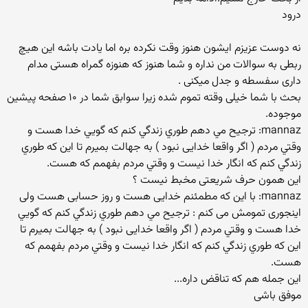
درود
نه دوست عزیزم ایشون هنوز وقت نکرده بره اما یادت باشه این هیچ
ربطی به سوالات من نداره و شما هنوز که هنوزه گمراه هستی مدام
داری سفسطه و جدل میکنی .
بحث با شما خیلی وقته تموم شده زیرا سوابق شما در ۱۰ صفحه پیشین
موجوده.
mannaz: ترجيح مي دهم طوري زندگي كنم كه گويي خدا هست و
وقتي مردم ( اگر واقعا خدایی نبود ) به جهالت بمیرم تا اين كه طوري
زندگي كنم كه انگار خدا نيست و وقتي مردم بفهمم كه هست.
این همون حرف شریعتی مخبط نیست ؟
mannaz: با این که مطمئنم خدایی هست و روز حسابی هست ولی
اینجوری تمومش می کنم : ترجيح مي دهم طوري زندگي كنم كه گويي
خدا هست و وقتي مردم ( اگر واقعا خدایی نبود ) به جهالت بمیرم تا
اين كه طوري زندگي كنم كه انگار خدا نيست و وقتي مردم بفهمم كه
هست.
این جمله هم که تناقض داره...
موفق باشی