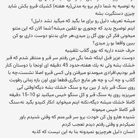
یه توصیه به شما دارم برو یه مدتی(یه هفته) كشیك قبرو بكش شاید
چیزی دستگیرت بشه
میشه تعریف دلیل رو برای ما بگید كه میگید نشد دلیل؟
اینم توضیح بدید كه چجوری بو تلقین میشه؟شما الان كه این متنو
میخونی فكر كن بوی گل رز میدی،هر جای بدنتو دوست داری بو كن
ببین واقعا بو رز میدی؟
حرف خنده داریه كه بوی گلاب تلقینیه
دوست عزیز قبل اینكه شما بگی من رفتم سر قبر و منتظر شدم كه قبر
خشك بشه ولی نه یك هفته،حدود 45 دقیقه ای اونجا با دوستان كنار
قبر بودیم،افرادی میومدنو میرفتن ولی كسی قبرو اصلا نشست،چه با
گلاب و چه آب و چه هر مایع دیگری.قطعا توی اون بازه زمانی رطوبت
روی سنگ قبر باید از بین بره و سنگ خشك بشه دیگه!وقتی آبی
میریزید روی یه سنگ قبر و كل سنگو خیس میكنید تو 10-15 دقیقه
كاملا خشك میشه دیگه،نكنه اینم میخواید انكار كنیدو بگید نه،سنگ
قبر كاملا خیس میمونه
شنیده هارو ول كن خودت برو سر قبر.منم كه وقتی شنیدم باور
نمیكردم و وقتی رفتم دیدم تعجب كردم
انسان دلیل هرچیزیو نمیدونه بنا به این نیست كه كذبه