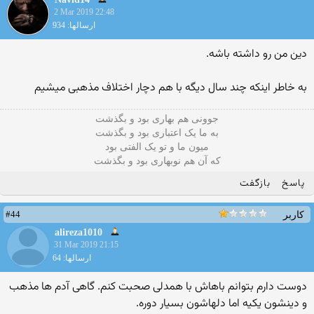
2 Mar 2019 22:48
ارسالها: 934
دین من رو داشته باشه.
به خاطر اینکه چند سال دیگه با هم دچار اختلاف مذهبی میشیم
ﺟﻮﻭﻧﯽ ﻫﻢ ﺑﻬﺎﺭﯼ ﺑﻮﺩ ﻭ ﺑﮕﺬﺷﺖ
ﺑﻪ ﻣﺎ ﯾﮏ ﺍﻋﺘﺒﺎﺭﯼ ﺑﻮﺩ ﻭ ﺑﮕﺬﺷﺖ
ﻣﯿﻮﻥ ﻣﺎ ﻭ ﺗﻮ ﯾﮏ ﺍﻟﻔﺘﯽ ﺑﻮﺩ
ﮐﻪ ﺁﻥ ﻫﻢ ﻧﻮﺑﻬﺎﺭﯼ ﺑﻮﺩ ﻭ ﺑﮕﺬشت
پاسخ
بازگفت
#44
کاربر
alireza1010
31 Mar 2019 21:15
ارسالها: 64
دوست دارم بتوانم باهاش با همدلی صحبت کنم. گاهی آدم ها مذهب
و دینشون یکیه اما دلهاشون بسیار دوره.