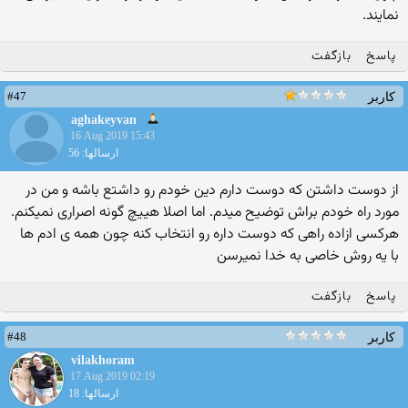
نمایند.
پاسخ
بازگفت
#47
کاربر
aghakeyvan
16 Aug 2019 15:43
ارسالها: 56
از دوست داشتن که دوست دارم دین خودم رو داشتع باشه و من در
مورد راه خودم براش توضیح میدم. اما اصلا هییچ گونه اصراری نمیکنم.
هرکسی ازاده راهی که دوست داره رو انتخاب کنه چون همه ی ادم ها
با یه روش خاصی به خدا نمیرسن
پاسخ
بازگفت
#48
کاربر
vilakhoram
17 Aug 2019 02:19
ارسالها: 18