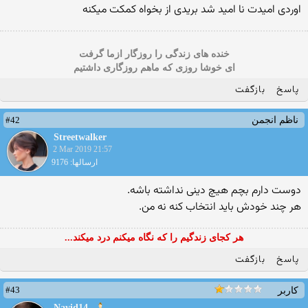
اوردی امیدت نا امید شد بریدی از بخواه کمکت میکنه
خنده های زندگی را روزگار ازما گرفت
ای خوشا روزی که ماهم روزگاری داشتیم
پاسخ
بازگفت
#42
ناظم انجمن
Streetwalker
2 Mar 2019 21:57
ارسالها: 9176
دوست دارم بچم هیچ دینی نداشته باشه.
هر چند خودش باید انتخاب کنه نه من.
هر کجای زندگیم را که نگاه میکنم درد میکند...
پاسخ
بازگفت
#43
کاربر
Navid14