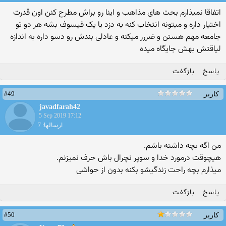
اتفاقا نمیذارم بحث های مذاهب و اینا رو براش مطرح کنن اون قدرت
اختیار داره و میتونه انتخاب کنه یه دزد یا یک فیسوف بشه هر دو تو
جامعه مهم هستن و ضررر میکنه و عادلی بندش رو دسو داره به اندازه
لیاقتش بهش جایگاه میده
پاسخ
بازگفت
#49
کاربر
javadfarah42
5 Sep 2019 17:12
ارسالها: 7
من اگه بچه داشته باشم.
هیچوقت درمورد خدا و سوپر نچرال باش حرف نمیزنم.
میذارم بچه راحت زندگیشو بکنه بدون از حواشی
پاسخ
بازگفت
#50
کاربر