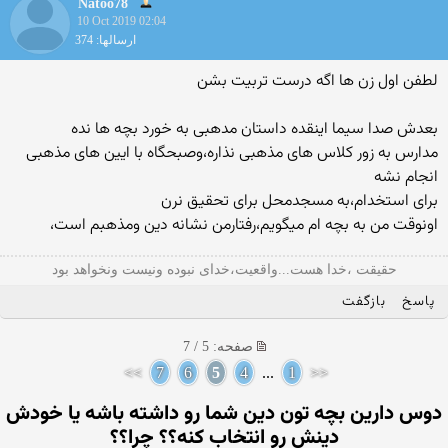
Natoo78
10 Oct 2019 02:04
ارسالها: 374
لطفن اول زن ها اگه درست تربیت بشن
بعدش صدا سیما اینقده داستان مدهبی به خورد بچه ها نده
مدارس به زور کلاس های مذهبی نذاره،وصبحگاه با ایین های مذهبی
انجام نشه
برای استخدام،به مسجدمحل برای تحقیق نرن
اونوقت من به بچه ام میگویم،رفتارمن نشانه دین ومذهبم است،
حقیقت ،خدا هست...واقعیت،خدای نبوده ونیست ونخواهد بود
پاسخ
بازگفت
صفحه: 5 / 7
>>
7
6
5
4
...
1
<<
دوس دارین بچه تون دین شما رو داشته باشه یا خودش
دینش رو انتخاب كنه؟؟ چرا؟؟