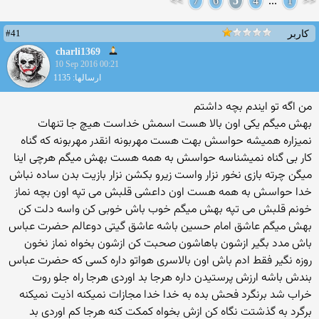
>>
7
6
5
4
...
1
<<
#41
کاربر
charli1369
10 Sep 2016 00:21
ارسالها: 1135
من اگه تو ایندم بچه داشتم
بهش میگم یکی اون بالا هست اسمش خداست هیچ جا تنهات
نمیزاره همیشه حواسش بهت هست مهربونه انقدر مهربونه که گناه
کار بی گناه نمیشناسه حواسش به همه هست بهش میگم هرچی اینا
میگن چرته بازی نخور نزار واست زیرو بکشن نزار بازیت بدن ساده نباش
خدا حواسش به همه هست اون داعشی قلبش می تپه اون بچه نماز
خونم قلبش می تپه بهش میگم خوب باش خوبی کن واسه دلت کن
بهش میگم عاشق امام حسین باشه عاشق گیتی دوعالم حضرت عباس
باش مدد بگیر ازشون باهاشون صحبت کن ازشون بخواه نماز نخون
روزه نگیر فقط ادم باش اون بالاسری هواتو داره کسی که حضرت عباس
بندش باشه ارزش پرستیدن داره هرجا بد اوردی هرجا راه جلو روت
خراب شد برنگرد فحش بده به خدا خدا مجازات نمیکنه اذیت نمیکنه
برگرد به گذشتت نگاه کن ازش بخواه کمکت کنه هرجا کم اوردی بد