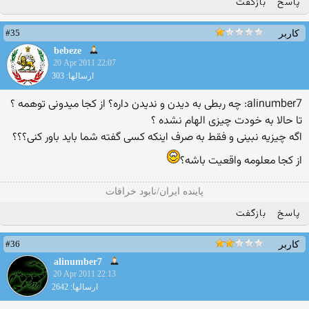
پاسخ
بازگفت
#35
کاربر
bebeze
20 Apr 2011 22:07
ارسالها: 303
alinumber7: چه ربطی به دیدن و ندیدن داره؟ از كجا میدونی توهمه ؟
تا حالا به خودت چیزی الهام نشده ؟
اگه چیزیه نبینی و فقط به صرف اینكه كسی گفته شما باید باور كنی؟؟؟
از كجا معلومه واقعیت باشه؟
پاينده ايران/نابود خرافات
پاسخ
بازگفت
#36
کاربر
alinumber7
20 Apr 2011 22:13
ارسالها: 2642