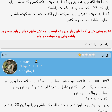
bebeze: اگه چیزیه نبینی و فقط به صرف اینكه كسی گفته شما باید
باور كنی؟؟؟از كجا معلومه واقعیت باشه؟
فقط به صرف شنیدن باور نمیكنم ولی اگه خودم تجربه كرده باشم
اتفاق مشابه اونو باور میكنم .
عقده یعنی کسی که اولین بار میره تو لیست، مدتش طبق قوانین باید سه روز
باشه ولی یهو میشه دو ماه
پاسخ
بازگفت
#37
کاربر
nimachi
21 Apr 2011 11:57
ارسالها: 572
alinumber7: اینا فقط تو ظاهر مسلمونن . مگه تو اسلام خدا و پیامبر
و اماما و بزرگای دین نگفتن عادل باشید؟ اینا عادلن؟ نیستن پس
مسلمون واقعی نیستن
مگه خدا عادله؟
ببین تو میتونی تو اون دنیا از خدا طلب كار باشی چرا تو قرن 20 به دنیا
اومدی؟