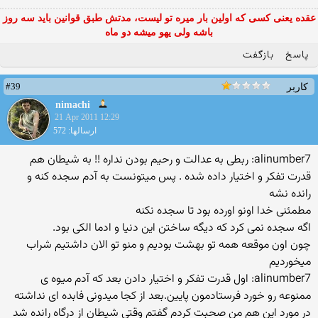
عقده یعنی کسی که اولین بار میره تو لیست، مدتش طبق قوانین باید سه روز
باشه ولی یهو میشه دو ماه
پاسخ
بازگفت
#39
کاربر
nimachi
21 Apr 2011 12:29
ارسالها: 572
alinumber7: ربطی به عدالت و رحیم بودن نداره !! به شیطان هم
قدرت تفكر و اختیار داده شده . پس میتونست به آدم سجده كنه و
رانده نشه
مطمئنی خدا اونو اورده بود تا سجده نكنه
اگه سجده نمی كرد كه دیگه ساختن این دنیا و ادما الكی بود.
چون اون موقعه همه تو بهشت بودیم و منو تو الان داشتیم شراب
میخوردیم
alinumber7: اول قدرت تفكر و اختیار دادن بعد كه آدم میوه ی
ممنوعه رو خورد فرستادمون پایین.بعد از كجا میدونی فابده ای نداشته
در مورد این هم من صحبت كردم گفتم وقتی شیطان از درگاه رانده شد