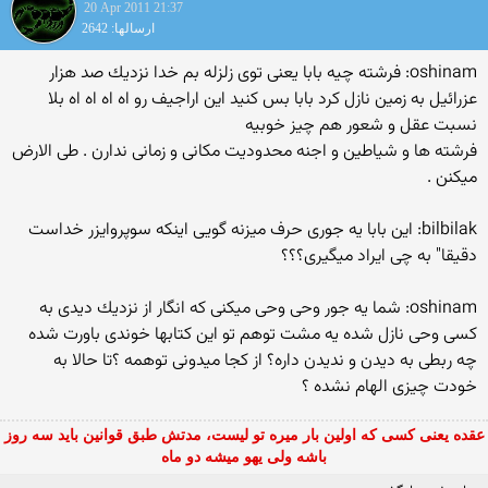
20 Apr 2011 21:37
ارسالها: 2642
oshinam: فرشته چیه بابا یعنی توی زلزله بم خدا نزدیك صد هزار
عزرائیل به زمین نازل كرد بابا بس كنید این اراجیف رو اه اه اه اه بلا
نسبت عقل و شعور هم چیز خوبیه
فرشته ها و شیاطین و اجنه محدودیت مكانی و زمانی ندارن . طی الارض
میكنن .
bilbilak: این بابا یه جوری حرف میزنه گویی اینكه سوپروایزر خداست
دقیقا" به چی ایراد میگیری؟؟؟
oshinam: شما یه جور وحی وحی میكنی كه انگار از نزدیك دیدی به
كسی وحی نازل شده یه مشت توهم تو این كتابها خوندی باورت شده
چه ربطی به دیدن و ندیدن داره؟ از كجا میدونی توهمه ؟تا حالا به
خودت چیزی الهام نشده ؟
عقده یعنی کسی که اولین بار میره تو لیست، مدتش طبق قوانین باید سه روز
باشه ولی یهو میشه دو ماه