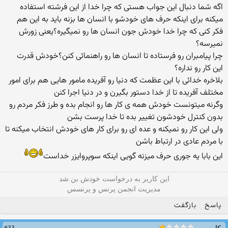
اگه شما دنبال این جواب هستی که چرا خدا از این فرشته استفاده
میکنه برای اینکه حرف های خودشو با انسان ها بزنه باید به این هم
فکر کنی که چرا خدا خودش جون انسان ها رو نمیگیره؟یعنی زورش
نمیرسه؟
چرا پیامبران رو فرستاده تا انسان ها رو راهنمائی کنن؟خودش قدرت
این کار رو نداره؟
بلاخره خدائی با این عظمت که دنیا رو آفریده مامور هایی هم برای امور
مختلف آفریده تا از خدا دستور بگیرن و در دنیا اجرا کنن
وگرنه میتونست خودش همه ی کار ها رو انجام بده و طرز فکر مردم رو
بدون کنترل خودشون تغییر بده تا خدا پرست بشن
ولی این کار رو نمیکنه و عده ای رو برای کار های خودش انتخاب میکنه تا
با مردم عادی در ارتباط باشن
این بابا یه جوری حرف میزنه گویی اینكه سوپروایزر خداست
این كاربر به درخواست خودش بن شد
مدیریت انجمن پرنس و پرنسس
پاسخ
بازگفت
#33