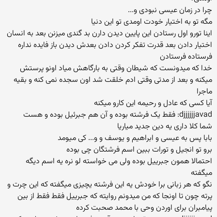
چرا در زمان عیسی نبودی و...
مگه تو به اختیار خودت اومدی تو این دنیا
اینا تورو اول رستادن این پایین دیدن دارن بد گندی میزنن بعد به انسان
اختیار دادن بعد قدرت تفكر كردن دادن بعدش دیدن باز فایده نداره
فرستاده فرستادن
خدا كه میدونست كه شیطان وقتی به بارگاهش میاد اونو پرستش
میكنه و بعد از مدتی وقتی ادم خلقت شد اون سجده نمی كنه و بقیه
ماجرا
آیا كسی كه عادل و رحیمه این كارو میكنه
djjjjjjavad: فقط یک فرشته بوده و آن هم جبرئیل بوده و هست
شما كلا داری یه دین جدید میاریا
بابا پس به عیسی و ابراهیم و یوسف و و... كی میومد
برو تو انجیل و تورات ببین اسم فرشتگان چی بوده
احتمالا همون جبرییل بوده ولی می خواسته لو نره یه اسم دیگه
میگفته
نگو كه هر زبانی برا خودش یه این فرشته یچیزی میگفته كه این چرت و
پرته چون تا اونجا كه من میدونم روایته كه جبرییل فقط فقط از بین
پیامبران برای اوردن وحی با محمد صحبت كرده