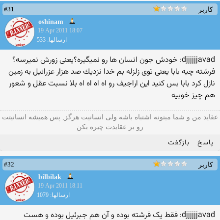
#31
کاربر
oshinam
19 Apr 2011 18:07
ارسالها: 533
djjjjjjavad: خودش جون انسان ها رو نمیگیره؟یعنی زورش نمیرسه؟
فرشته چیه بابا یعنی توی زلزله بم خدا نزدیك صد هزار عزرائیل به زمین
نازل كرد بابا بس كنید این اراجیف رو اه اه اه اه بلا نسبت عقل و شعور
هم چیز خوبیه
عقاید من و شما میتونه اشتباه باشه ولی انسانیت هرگز, پس همیشه انسانیتت
رو بر عقایدت چیره بکن
پاسخ
بازگفت
#32
کاربر
bilbilak
19 Apr 2011 18:11
ارسالها: 1079
djjjjjjavad: فقط یک فرشته بوده و آن هم جبرئیل بوده و هست