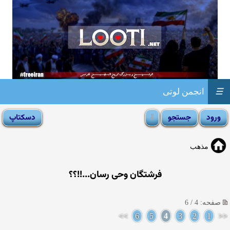
☰
انجمن لوتی
مذهب
فرشتگان وحی رسان...!!؟؟
صفحه: 4 / 6
>>
6
5
4
3
2
1
<<