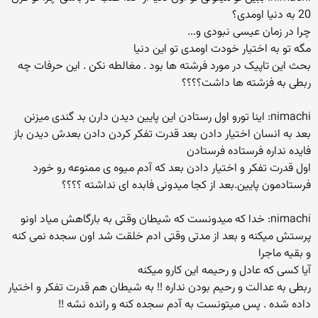
20 به دنیا اومدی؟
چرا در زمان عیسی نبودی و...
مگه تو به اختیار خودت اومدی تو این دنیا
بحث این تاپیک در مورد فرشته ها بود . مغالطه نکن . این حرفات چه
ربطی به فزشته ها داشت؟؟؟؟
nimachi: اینا تورو اول رستادن این پایین دیدن دارن بد گندی میزنن
بعد به انسان اختیار دادن بعد قدرت تفكر كردن دادن بعدش دیدن باز
فایده نداره فرستاده فرستادن
اول قدرت تفكر و اختیار دادن بعد كه آدم میوه ی ممنوعه رو خورد
فرستادمون پایین.بعد از كجا میدونی فابده ای نداشته ؟؟؟؟
nimachi: خدا كه میدونست كه شیطان وقتی به بارگاهش میاد اونو
پرستش میكنه و بعد از مدتی وقتی ادم خلقت شد اون سجده نمی كنه
و بقیه ماجرا
آیا كسی كه عادل و رحیمه این كارو میكنه
ربطی به عدالت و رحیم بودن نداره !! به شیطان هم قدرت تفكر و اختیار
داده شده . پس میتونست به آدم سجده كنه و رانده نشه !!