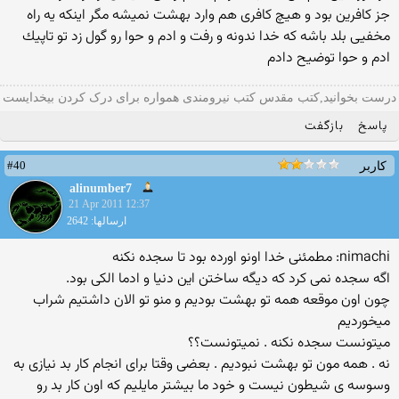
جز كافرین بود و هیچ كافری هم وارد بهشت نمیشه مگر اینكه یه راه
مخفیی بلد باشه كه خدا ندونه و رفت و ادم و حوا رو گول زد تو تاپیك
ادم و حوا توضیح دادم
درست بخوانید,کتب مقدس کتب نیرومندی همواره برای درک کردن بیخدایست
پاسخ
بازگفت
#40
کاربر
alinumber7
21 Apr 2011 12:37
ارسالها: 2642
nimachi: مطمئنی خدا اونو اورده بود تا سجده نكنه
اگه سجده نمی كرد كه دیگه ساختن این دنیا و ادما الكی بود.
چون اون موقعه همه تو بهشت بودیم و منو تو الان داشتیم شراب
میخوردیم
میتونست سجده نكنه . نمیتونست؟؟
نه . همه مون تو بهشت نبودیم . بعضی وقتا برای انجام كار بد نیازی به
وسوسه ی شیطون نیست و خود ما بیشتر مایلیم كه اون كار بد رو