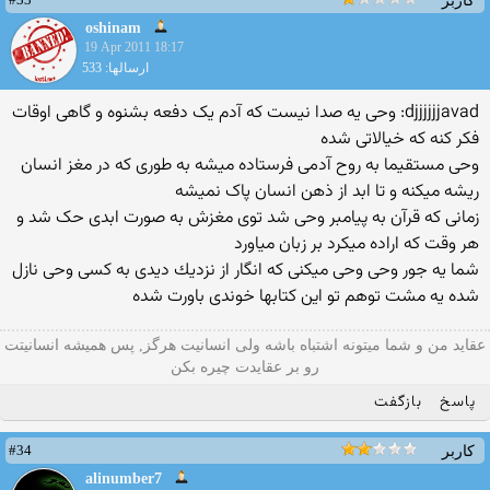
کاربر
oshinam
19 Apr 2011 18:17
ارسالها: 533
djjjjjjavad: وحی یه صدا نیست که آدم یک دفعه بشنوه و گاهی اوقات
فکر کنه که خیالاتی شده
وحی مستقیما به روح آدمی فرستاده میشه به طوری که در مغز انسان
ریشه میکنه و تا ابد از ذهن انسان پاک نمیشه
زمانی که قرآن به پیامبر وحی شد توی مغزش به صورت ابدی حک شد و
هر وقت که اراده میکرد بر زبان میاورد
شما یه جور وحی وحی میكنی كه انگار از نزدیك دیدی به كسی وحی نازل
شده یه مشت توهم تو این كتابها خوندی باورت شده
عقاید من و شما میتونه اشتباه باشه ولی انسانیت هرگز, پس همیشه انسانیتت
رو بر عقایدت چیره بکن
پاسخ
بازگفت
#34
کاربر
alinumber7