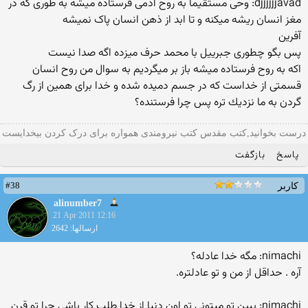
djjjjjjavad: وحی مستقیما به روح آدمی فرستاده میشه به طوری که در
مغز انسان ریشه میکنه و تا ابد از ذهن انسان پاک نمیشه
آفرین
پس بگو چطوری جبرییل با محمد حرف میزده اگه صدا نیست
اكه به روح فرستاده میشه باز بر میگردیم به سوال من روح انسان
قسمتی از خداست كه در جسم دمیده شده و خدا برای همین از رگ
گردن به ما نزدیك تره پس چرا فرستنده؟
درست بخوانید,کتب مقدس کتب نیرومندی همواره برای درک کردن بیخدایست
پاسخ
بازگفت
#38
کاربر
alinumber7
21 Apr 2011 12:16
ارسالها: 2642
nimachi: مگه خدا عادله؟
آره . حداقل از من و تو عادلتره.
nimachi: ببین تو میتونی تو اون دنیا از خدا طلب كار باشی چرا تو قرن