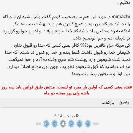
بكنیم .
nimachi: در مورد این هم من صحبت كردم گفتم وقتی شیطان از درگاه
رانده شد جز كافرین بود و هیچ كافری هم وارد بهشت نمیشه مگر
اینكه یه راه مخفیی بلد باشه كه خدا ندونه و رفت و ادم و حوا رو گول زد
تو تاپیك ادم و حوا توضیح دادم
كی میگه جزو كافرین بود؟؟؟ كافر یعنی كسی كه خدا رو قبول نداره .
شیطان خدا رو قبول داشت فقط بنده ی خدا رو قبول نداشت. اگه خدا
نمیذاشت شیطون وارد بهشت شه هیچ وقت به آدم و حوا نمیگفت
مواظب باشید كه گول شیطونو نخورید . چون اون موقع اصلا" دیداری
بین اونا و شیطون پیش نمیومد!
عقده یعنی کسی که اولین بار میره تو لیست، مدتش طبق قوانین باید سه روز
باشه ولی یهو میشه دو ماه
پاسخ
بازگفت
صفحه: 4 / 6
>>
6
5
4
3
2
1
<<