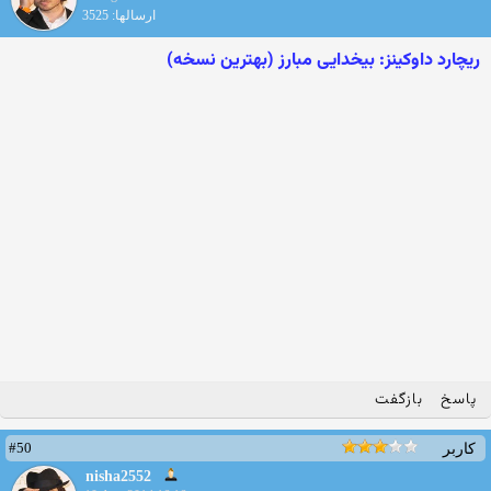
ارسالها: 3525
ریچارد داوکینز: بیخدایی مبارز (بهترین نسخه)
پاسخ
بازگفت
#50
کاربر
nisha2552