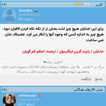
#41
کاربر
AloneBoy
18 Feb 2014 22:53
ارسالها: 3502
براى اين خدايان ھیچ چیز لذت بخش تر از تکه تکه کردن کافران نبود.
ھیچ چیز به اندازه کسى که وجود آنھا را انکار مى کرد، غضبناک شان
نمى ساخت.
خدايان / رابرت گرين اينگرسول / ترجمه: اعظم کم گويان
#جاوید_شاه👑
مرگ بر ۳ فاسد : ملا چپی مجاهد(+پسمانده های ۵۷؛نایاک؛مصومه قمی؛حامد
مجاهدیون؛مهتدی کهنه تروریست تجزیه طلب و شرکا)
پاسخ
بازگفت
#42
مدیر تالارهای همگانی
andishmand
1 Aug 2014 22:39
ارسالها: 24522