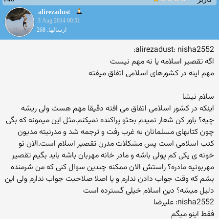
alirezadust
3 Aug 2014 00:51
ارسالها: 268
alirezadust: nisha2552:
اگه تقصیر اسلامه یا نه مهم نیست
مهم اینه در کشورهای اسلامی اتفاق میفته
سلام نیشا
اینکه در کشور اسلامی اتفاق می افته دقیقا مهم هست ولی ریشه
چیه؟ باور کن شعار نمیدم بحثو پراکنده نمیکنم.مثل این میمونه که بگی
چون کتابهای مسلمانان به غرب رفت و ترجمه شد و مدرنیته مدیون
کتب اسلامی است پس مشکلات مدرن تقصیر اسلام است.الان تو
خونه ی یکی کم پولی باشه و مادر خانه مهربان باشه باید بگیم تقصیر
مهربونیه مادره؟ راستش الان ممکنه چندین سوال کنی که من شرمنده
بشم که وقت جواب دادن ندارم و یا اصلا صلاحیت جواب ندارم ولی این
دلیل میشه؟ دین اسلام خیلی گسترده است
nisha2552: علیرضا
فقط اینو میگم