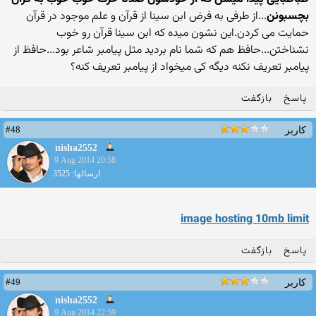
بچسبونن
...از طرفی به فرض ابن سینا از قرآن و علم موجود در قرآن
حمایت می کردن.این نشون میده که ابن سینا قرآن رو خوب
نشناختن...حافظ هم که شما نام بردید مثل پیامبر شاعر بود...حافظ از
پیامبر تعریف نکنه دیگه کی میخواد از پیامبر تعریف کنه؟
پاسخ
بازگفت
#48
کاربر
nisha2552
9 Aug 2014 20:58
ارسالها: 3525
image hosting 10mb limit
پاسخ
بازگفت
#49
کاربر
nisha2552
9 Aug 2014 22:59