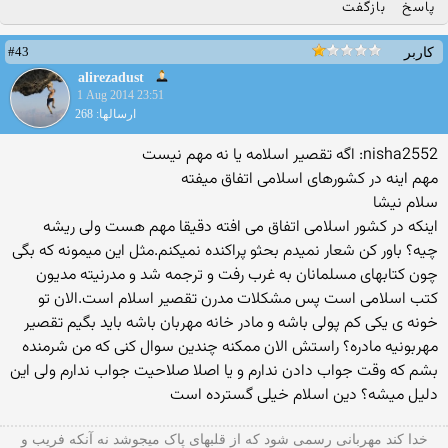
پاسخ
بازگفت
#43
کاربر
alirezadust
1 Aug 2014 23:51
ارسالها: 268
nisha2552: اگه تقصیر اسلامه یا نه مهم نیست
مهم اینه در کشورهای اسلامی اتفاق میفته
سلام نیشا
اینکه در کشور اسلامی اتفاق می افته دقیقا مهم هست ولی ریشه
چیه؟ باور کن شعار نمیدم بحثو پراکنده نمیکنم.مثل این میمونه که بگی
چون کتابهای مسلمانان به غرب رفت و ترجمه شد و مدرنیته مدیون
کتب اسلامی است پس مشکلات مدرن تقصیر اسلام است.الان تو
خونه ی یکی کم پولی باشه و مادر خانه مهربان باشه باید بگیم تقصیر
مهربونیه مادره؟ راستش الان ممکنه چندین سوال کنی که من شرمنده
بشم که وقت جواب دادن ندارم و یا اصلا صلاحیت جواب ندارم ولی این
دلیل میشه؟ دین اسلام خیلی گسترده است
خدا کند مهربانی رسمی شود که از قلبهای پاک میجوشد نه آنکه فریب و