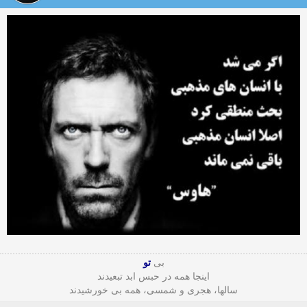
بی
تو
اینجا همه در حبس ابد تبعیدند
سالها، هجری و شمسی، همه بی خورشیدند