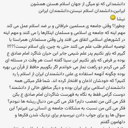
دانشمدانی که تو میگی از جهان اسلام هستن همشون
ایرانین،دانشمدان اسلام نیستن،دانشمندان ایرانن
نیشا
چطور!؟ وقتی جامعه ی مسلمین خرافاتی و بر ضد اسلام عمل می کند
مهم اینه که جامعه ی اسلامی و مسلمان اینکارها را می کنند و مهم اینه
در کشورهای اسلامی اتفاق می افتد ولی وقتی مسلمانان همراستا با
توصیه اسلام طلب علم می کنند حتی به چین، پای اسلام نیست؟؟؟!!
گیرم که باور نکنیم پدر علم شیمی جابر ابن حیان شاگرد امام صادق ع
بوده بر فرض که باور نکنیم ابن سینا گفته است هر وقت در مسئله ای
گیر می کردم دو رکعت نماز می خواندم اگر بگوییم حافظ از قرآن بی بهره
بوده چگونه آنهمه استفاده ی علنی دانشمندان ایران از اسلام را رد
کنیم؟ که خودشان اذعان و افتخار کرده اند. شما فکر میکنی همه
دانشمندان اسلامی برای ایران بوده و دیگر مناطق خالی از دانشمند؟
دوست گرامی فقط یه نگاه به فهرست شاگردان امام صادق ع بکن
فکر می کنی من تعصب دارم؟ فکر می کنی من دنبال ریشه ها نبودم؟
فکر می کنی من نسبت به مشکلات جامعه ی انسانی بی غیرتم؟ این
سوال ها رو برای جواب دادن نپرسیدم برای نزدیک شدن فکرها و
دلهامون گفتم