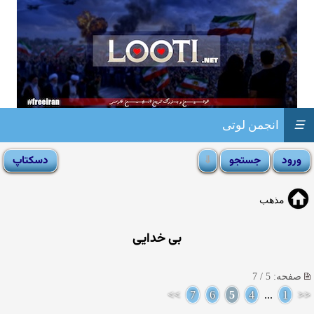
☰
انجمن لوتی
مذهب
بی خدایی
صفحه: 5 / 7
>>
7
6
5
4
...
1
<<