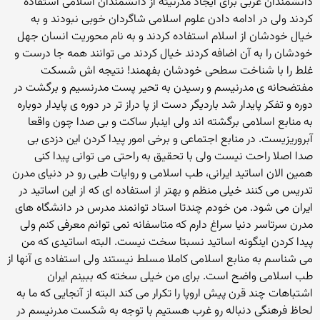
دانشمندان غربی برای ایجاد مدرنیته از دانشمندان اسلامی استفاده
کردند ولی در ادامه دادن علوم اسلامی شاگردان خوبی نبودند و به
خیال خودشان از اسلام استفاده کردند و به نام محوریت انسان جهل
خودشان را به آن اضافه کردند خیال کردند می توانند همه جا درست و
غلط را با شناخت سطحی خودشان بفهمند! نتیجه اش شسکت
مفتضحانه ی مدرنیسم و رسیدن به تحیر پست مدرنسیم و برگشت در
دوره و تفکر پایدار شد باردیگر دست از پا دراز تر در دوره ی پایدار دوباره
به منابع اسلامی برگشته اند ولی اینبار ساکت و بی صدا چون واقعا
آبروریزیست. در منابع اجتماعی و برخی امور پیدا کردن این دزدی بی
صدا اصلا راحت نیست ولی با تحقیق به راحتی می توانی پیدا کنی
همین الان اساتید ایرانی، طب اسلامی و روایات طبی رو در دنیای مدرن
تدریس می کنند خیلی منظم و بهتر از استفاده ای که از این اساتید در
ایران می شود. من خودم چندتا استاد توانمند مدرس در دانشگاه های
مدرن سرتاسر دنیا سراغ دارم که متاسفانه نمی توانم معرفی کنم ولی
پیدا کردن اینگونه اساتید نسبتا سخت نیست. البته اساتیدی که من
می شناسم به منابع اسلامی کاملا مسلط نیستند ولی استفاده ی آنها از
طب اسلامی واضح است. برای من خیلی سخته که ببینم ایران
اشتباهات چند قرن پیش اروپا را تکرار می کند البته از آنجایی که ما به
لحاظ فرهنگی دنباله رو غرب هستیم با توجه به شکست مدرنیسم در