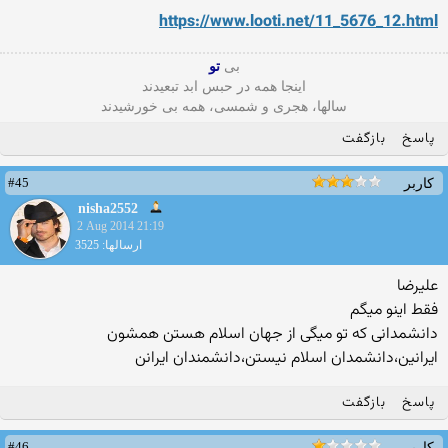
https://www.looti.net/11_5676_12.html
بی
تو
اینجا همه در حبس ابد تبعیدند
سالها، هجری و شمسی، همه بی خورشیدند
پاسخ
بازگفت
#45
کاربر
nisha2552
2 Aug 2014 21:19
ارسالها: 3525
علیرضا
فقط اینو میگم
دانشمدانی که تو میگی از جهان اسلام هستن همشون
ایرانین،دانشمدان اسلام نیستن،دانشمندان ایرانن
پاسخ
بازگفت
#46
کاربر