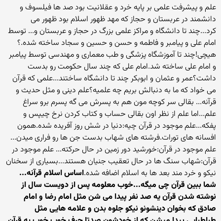
علم و پیشرفت علمی بر پایه خرد و عقلانیت بود صد ها فیلسوف و
دانشمند در عربستان و حجاز که مهد ظهور اسلام بود ظهور می
کرد...چند تا دانشگاه و مراکز علمی بزرگ در حجاز و عربستان و... توسط
امام علی و پیامبر و فاطمه و حسن و حسین و سجاد ساخته شده.؟
هیچی!چند تا آموزشگاه پزشگی و طب معماری و مهندسی توسط پیامبر
و امام علی ساخته شد.امام علی که چند سال حکومت رو بدست
داشت؟عمر و عثمان و ابوبکر چند تا دانشگاه ساختند...علمی که قرآن
می خواد که ما به دنبالش بریم چه علمیه؟علم دینی و مثل حدیث و
قرآنه... بقالی سر کوچه مون هم به پسرش می گه پسرم برو سراغ
علم...اما علم از نظر اون بقالی حساب و کتاب کردن نرخ چیپس و
پفکه...علم موجود در قرآن چیه:دنیا در شش روز آفریده شده.همون
افسانه های تورات.فرشته های شهاب بدست جن ها رو فراری میدن...
علم موجود در قرآن:خورشید دور زمین در حال حرکته... علم موجود در
قرآن:شهاب سنگ ها در حال تعقیب جنیان هستند...بسیاری از سخنان
نیکو و خرد مند بعد ها به اسلام اضافه شده.
اساس اسلام قرآنه...
شما ببین قرآن چی میگه...خوب معلومه پس از دویست سال از
نوشته شدن قرآن یه صد نفر پیدا می شن مثل امام رضا و امام
صادق که بخوان دینشونو نیکو جلوه بدن و علامه هایی مثل
طباطبایی پیدا میشن که از خودشون صدتا حرف خوب خوب به قرآن