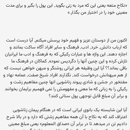
«نکاح متعه یعنی این که مرد به زنی بگوید٬ این پول را بگیر و برای مدت
معینی خود را در اختیار من بگذار.»
اکنون من از دوستان عزیز و فهیم خود پرسش میکنم٬ آیا درست است
که ارباب دانش٬ خرد٬ ادب٬ فرهنگ و سایر افراد آگاه ساکت بمانند و
اجازه دهند٬ این واژه ها و عبارات رکیکی که به فرهنگ و ادب ما ایرانیان
تازش کرده و این چنین آنها را دگردیس نموده٬ کماکان در فرهنگ ما
باقی بماند؟؟ آیا این وظیفه هر ایرانی روشنگر و میهن خواهی نیست که
از هم میهنانش درخواست کند٬ نگذارند افراد شیخ صفت٬ عمامه نهاد و
مفتخور در جشن و شادی پیوند زناشویی انها چنین مفاهیم زشت و
رکیکی را به زبانی که ما معنی و مفهومش را نمی فهمیم برایمان بخوانند
و برابر آن مبلغ قابل توجهی پول ستانی کنند؟
آیا این شایسته یک بانوی ایرانی است که در هنگام پیمان زناشویی
اعتراف کند که به نکاح با آن همه مفاهیم زشتی که دارد و در بالا شرح
دادیم تن در میدهد تا در برابر آن «صداق المعلوم» یعنی مبلغ معینی