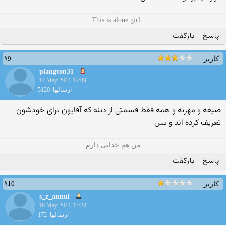
This is alone girl...
پاسخ
بازگفت
#9
کاربر
plangton31
14 May 2011 12:09
ارسالها: 5120
صیغه و مهریه و همه فقط قسمتی از دینه كه آقایون برای خودشون
تعریف كرده اند و بس
من هم خدایی دارم
پاسخ
بازگفت
#10
کاربر
s_z_annul
16 May 2011 17:28
ارسالها: 172