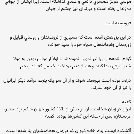
موسي هرگز همسري دائمي و عقدي نداشته است. زيرا ايشان از جواني
به زندان رفته است و درزندان نيز چشم از جهان
فروبسته است.
در اين پژوهش آمده است كه بسياري از ثروتمندان و روساي قبايل و
زورمندان وفرماندهان سپاه خود را سيد خوانده
گواهي‌نامه‌هايي را نيز تدوين نموده‌اند تا اولاً از موالي بودن به مولا
شدن ترقي پيدا كنند و هم از عدم پرداخت خمس كه يك پنجم
درآمد بوده است بهره‌مند شوند و از آن سو يك پنجم درآمد ديگر ايرانيان
را نيز از آن خود سازند.
كعبه
ايران در زمان هخامنشيان بر بيش از 120 كشور جهان حاكم بود. مصر،
عربستان، يمن از جمله اين كشورها بودند. كعبه
آتشكده ايست بنام خانه كيوان كه درزمان هخامنشيان بنا شده است.