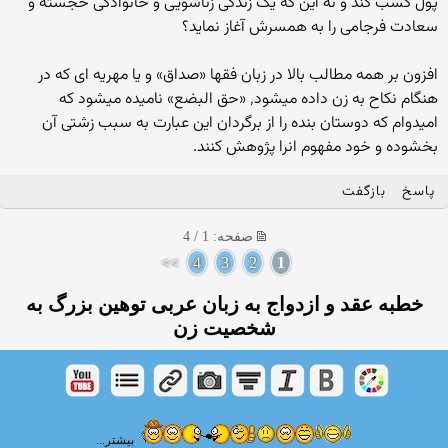
پول کسب کند و نه این که یک زندگی زناشویی و خانوادگی خجسته و
سعادت فرجامی را به همسرش آغاز نماید؟
افزون بر همه مطالب بالا در زبان فقها «صداق» و یا مهریه ای که در
هنگام نکاح به زن داده میشود٬ «حق البضع» نامیده میشود که
امیدوام که دوستان بنده را از برگردان این عبارت به سبب زشتی آن
بخشوده و خود مفهوم انرا پژوهش کنند.
پاسخ
بازگفت
صفحه: 1 / 4
>>
4
3
2
1
خطبه عقد و ازدواج به زبان عربی توهين بزرگ به
شخصيت زن
بیشتر...