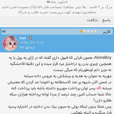
#جاوید_شاه👑
مرگ بر ۳ فاسد : ملا چپی مجاهد(+پسمانده های ۵۷؛نایاک؛مصومه قمی؛حامد
مجاهدیون؛مهتدی کهنه تروریست تجزیه طلب و شرکا)
پاسخ
بازگفت
#8
کاربر
hati
14 May 2011 11:54
ارسالها: 318
AloneBoy: همون قرانی كه قبول داری گفته كه در ازای یه پول یا یه
همچین چیزی بدن رو دراختیار مرد قرار میده و این دقیقا فاحشگیه
نه عزیز دلم اونطوریام كه میگی نیست
مهریه به عنوان یه هدیه و پیشكش به عروس داده میشه
در ضمن الان شیوه ی عند الاستطاعه رو اخوندا مد كردن كه معنیش
میشه
اگه
پسر توان پرداخت مهریرو داشته باشه باید پرداخت كنه
حالا شما حساب كنین چند درصد از مردا توانه پرداخته هزاران سكه
طلارو دارن؟
پس عملا بدون اینكه پولی به میون بیاد بدن دختره در اختیاره پسره
قرار میگیره و البته بلعكس