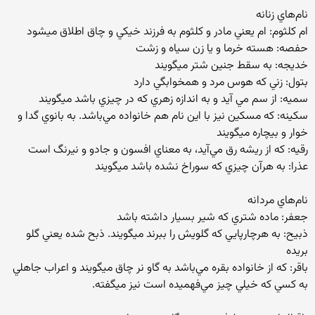
نام‌هاي زنانه
ام كلثوم: ام يعني مادر و كلثوم به فرزند خيكي و چاق اطلاق ميشود
حفصه: هسته خرما و يا زن سياه و زشت
خديجه: به سقط جنين شتر ميگويند
بتول: زني كه هوس مرد و همخوابگي دارد
سميه: از سم مي آيد و به اندازه زهري كه در چيزي باشد ميگويند
سكينه: كه مسكين نيز با اين نام هم خانواده مي‌باشد. به بانوي گدا و
خوار و بيچاره ميگويند
رقيه: كه از ريشه رق مي‌آيد، به معناي افسون و جادو و نيرنگ است
عذرا: به هرآن چيزي كه سوراخ نشده باشد ميگويند
نام‌هاي مردانه
جعفر: ماده شتري كه شير بسيار داشته باشد
ذبيح: به هرچارپايي كه گلويش را ببرند ميگويند. ذبح شده يعني گلو
بريده
باقر: كه از خانواده بقره مي‌باشد به گاو نر چاق ميگويند و اعراب جاهلي
به كسي كه خيلي چيز مي‌فهميده است نيز ميگفته.