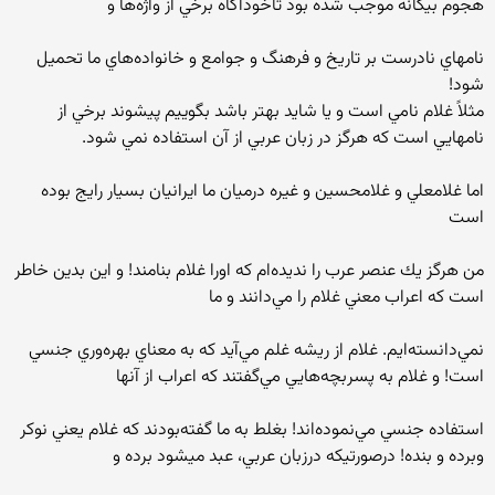
هجوم بيگانه موجب شده بود تاخودآگاه برخي از واژه‌ها و
نامهاي نادرست بر تاريخ و فرهنگ و جوامع و خانواده‌هاي ما تحميل
شود!
مثلاً غلام نامي است و يا شايد بهتر باشد بگوييم پيشوند برخي از
نامهايي است كه هرگز در زبان عربي از آن استفاده نمي شود.
اما غلامعلي و غلامحسين و غيره درميان ما ايرانيان بسيار رايج بوده
است
من هرگز يك عنصر عرب را نديده‌ام كه اورا غلام بنامند! و اين بدين خاطر
است كه اعراب معني غلام را مي‌دانند و ما
نمي‌دانسته‌ايم. غلام از ريشه غلم مي‌آيد كه به معناي بهره‌وري جنسي
است! و غلام به پسربچه‌هايي مي‌گفتند كه اعراب از آنها
استفاده جنسي مي‌نموده‌اند! بغلط به ما گفته‌بودند كه غلام يعني نوكر
وبرده و بنده! درصورتيكه درزبان عربي، عبد ميشود برده و