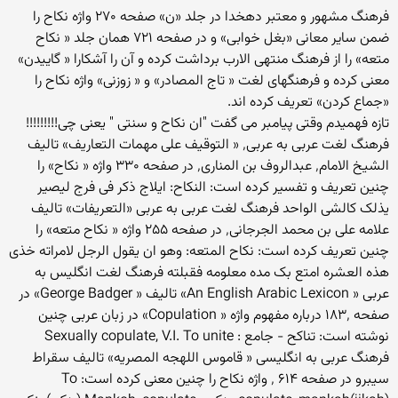
فرهنگ مشهور و معتبر دهخدا در جلد «ن» صفحه ۲۷۰ واژه نکاح را
ضمن سایر معانی «بغل خوابی» و در صفحه ۷۲۱ همان جلد « نکاح
متعه» را از فرهنگ منتهی الارب برداشت کرده و آن را آشکارا « گاییدن»
معنی کرده و فرهنگهای لغت « تاج المصادر» و « زوزنی» واژه نکاح را
«جماع کردن» تعریف کرده اند.
تازه فهمیدم وقتی پیامبر می گفت "ان نكاح و سنتی " یعنی چی!!!!!!!!!
فرهنگ لغت عربی به عربی٬ « التوقیف علی مهمات التعاریف» تالیف
الشیخ الامام٬ عبدالروف بن المناری٬ در صفحه ۳۳۰ واژه « نکاح» را
چنین تعریف و تفسیر کرده است: النکاح: ایلاج ذکر فی فرج لیصیر
یذلک کالشی الواحد فرهنگ لغت عربی به عربی «التعریفات» تالیف
علامه علی بن محمد الجرجانی٬ در صفحه ۲۵۵ واژه « نکاح متعه» را
چنین تعریف کرده است: نکاح المتعه: وهو ان یقول الرجل لامراته خذی
هذه العشره امتع بک مده معلومه فقبلته فرهنگ لغت انگلیس به
عربی « An English Arabic Lexicon» تالیف « George Badger» در
صفحه ۱۸۳٬ درباره مفهوم واژه « Copulation» در زبان عربی چنین
نوشته است: تناکح - جامع : Sexually copulate, V.I. To unite
فرهنگ عربی به انگلیسی « قاموس اللهجه المصریه» تالیف سقراط
سیبرو در صفحه ۶۱۴ ٬ واژه نکاح را چنین معنی کرده است: To