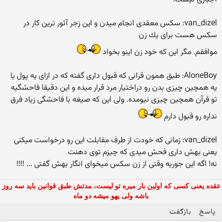
van_dizel: سكس معقدی انجام میدن و این زجر آئور ترین كار در
سكس هست برای یك زن
موافقم. مگر این که خود زن اینو بخواد
AloneBoy: طبق همون قرانی كه قبول داری گفته كه در ازای یه پول یا
یه همچین چیزی بدن رو دراختیار مرد قرار میده و این دقیقا فاحشگیه
تو قرآن همچین چیزی نیومده. ولی این که صیغه با فاحشگی زیاد فرق
نداره رو قبول دارم
van_dizel: زمانی كه خودت از طرف مقابلت این رو درخواست میكنی
یعنی بهش داری فحش میدی كه چیزم توی دهنت
نه! اگه این جوریه وقتی از زن سکس میخوای انگار بهش گفتی ... !!!!
عقده یعنی کسی که اولین بار میره تو لیست، مدتش طبق قوانین باید سه روز
باشه ولی یهو میشه دو ماه
پاسخ
بازگفت