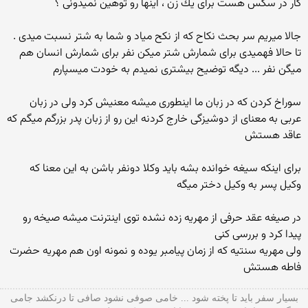
كار در سكس هست برای یك زن ، اینها رو توهین نمیدونی ؟
جالا میریم سر بحث نكاح كه از نكح میاد و شما به شتر نسبت میدی .
تا حالا فهمیدی برای شمارش شتر میكن نفر برای شمارش انسان هم
میگن نفر ... دیگه توضیح بیشتری نمیدم به خودت میسپارم
سوراخ كردن كه در زبان ما اینطوری میشه معنیش كرد ولی در زبان
عربی به معنای از دوشیزگی خارج كردنه این رو از زبان پدر بزرگم میگم كه
عاقد هستش
برای اینكه سیغه خوانده بشه باید وكلا دونفر باشن به این معنا كه
وكیل پسر به وكیل دختر میگه
در صیغه عقد حرفی از مهریه زده نشده توی اینترنت میشه صیخه رو
پیدا كرد و بررسی كنی
ولی مهریه سنتیه كه از زمان پیامبر یوده و نمونه اون هم مهریه حضرت
فاطه هستش
بسیار سفر باید تا پخته شود ... خامی صوفی نشود صافی تا درنکشد جامی