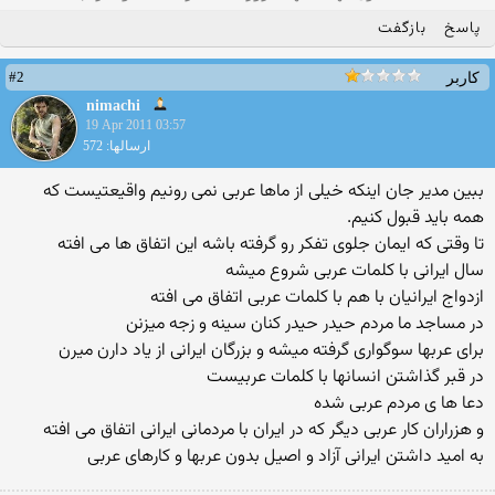
پاسخ
بازگفت
#2
کاربر
nimachi
19 Apr 2011 03:57
ارسالها: 572
ببین مدیر جان اینكه خیلی از ماها عربی نمی رونیم واقیعتیست كه
همه باید قبول كنیم.
تا وقتی كه ایمان جلوی تفكر رو گرفته باشه این اتفاق ها می افته
سال ایرانی با كلمات عربی شروع میشه
ازدواج ایرانیان با هم با كلمات عربی اتفاق می افته
در مساجد ما مردم حیدر حیدر كنان سینه و زجه میزنن
برای عربها سوگواری گرفته میشه و بزرگان ایرانی از یاد دارن میرن
در قبر گذاشتن انسانها با كلمات عربیست
دعا ها ی مردم عربی شده
و هزراران كار عربی دیگر كه در ایران با مردمانی ایرانی اتفاق می افته
به امید داشتن ایرانی آزاد و اصیل بدون عربها و كارهای عربی