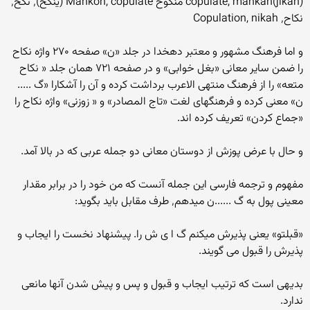
copulate, mankah(jikah) منکوح Mankoh, copulate (ینکح)٬ نکح٬
نکاح٬ Copulation, nikah
و اما فرهنگ مشهور و معتبر دهخدا در جلد «ن» صفحه ۲۷۰ واژه نکاح
را ضمن سایر معانی «بغل خوابی» و در صفحه ۷۲۱ همان جلد « نکاح
متعه» را از فرهنگ منتهی الاعرب برداشت کرده و آن را آشکارا «گ .....
ن» معنی کرده و فرهنگهای لغت «تاج المصادر» و « زوزنی» واژه نکاح را
«جماع کردن» تعریف کرده اند.
و حال با عرض پوزش از دوستان معانی دو جمله عربی که در بالا آمد.
مفهوم و ترجمه فارسی این جمله آنست که من خود را در برابر مقدار
معینی پول به گ ......ن میدهم٬ طرف مقابل باید بگوید:
«قبلتو» یعنی پذیرش میکنم گ ا ی ش را. پیشنهاد نخست را ایجاب و
پذیرش را قبول می گویند.
بدیهی است که ترتیب ایجاب و قبول و پس و پیش شدن آنها مانعی
ندارد.