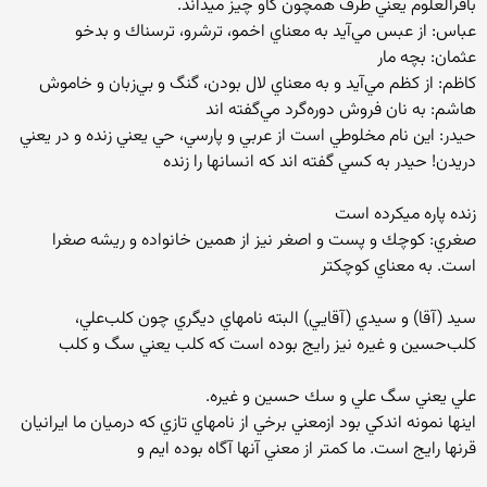
باقرالعلوم يعني طرف همچون گاو چيز ميداند.
عباس: از عبس مي‌آيد به معناي اخمو، ترشرو، ترسناك و بدخو
عثمان: بچه مار
كاظم: از كظم مي‌آيد و به معناي لال بودن، گنگ و بي‌زبان و خاموش
هاشم: به نان فروش دوره‌گرد مي‌گفته اند
حيدر: اين نام مخلوطي است از عربي و پارسي، حي يعني زنده و در يعني
دريدن! حيدر به كسي گفته اند كه انسانها را زنده
زنده پاره ميكرده است
صغري: كوچك و پست و اصغر نيز از همين خانواده و ريشه صغرا
است. به معناي كوچكتر
سيد (آقا) و سيدي (آقايي) البته نامهاي ديگري چون كلب‌علي،
كلب‌حسين و غيره نيز رايج بوده است كه كلب يعني سگ و كلب
علي يعني سگ علي و سك حسين و غيره.
اينها نمونه اندكي بود ازمعني برخي از نامهاي تازي كه درميان ما ايرانيان
قرنها رايج است. ما كمتر از معني آنها آگاه بوده ايم و