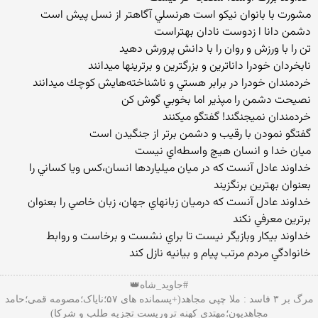
مشورت با بانوان نيكو است هرنسلي آگاهتر از نسل پيش است
دشمن دانا ا زدوست نادان بهتراست
تن را با ورزش و روان را با دانش پرورش دهيد
نابخردان خودرا داناترين و بزرگترين و برترينها ميدانند
خردمندان خودرا در برابر هستي و ناشناخته‌هايش كوچك ميدانند
نصيحت دشمن را مپذير اما بخوبي گوش كن
خردمندان نميجنگند! گفتگو ميكنند
گفتگو نمودن با رقيب و دشمن برتر از جنگيدن است
ميان خدا و انسان هيچ واسطه‌اي نيست
خداوند عادل آنست كه در ميان ميلياردها انسان،كس ويا كساني را
بعنوان بهترين برنگزيند
خداوند عادل آنست كه درميان زبانهاي جهان، زبان خاصي را بعنوان
برترين معرفي نكند
خداوند بيكار وبازيگر نيست تا براي نشست و برخاست و روابط
خانوادگي مردم مرتب پيام و بيانيه نازل كند
#جاوید_شاه👑
مرگ بر ۳ فاسد : ملا چپی مجاهد(+پسمانده های ۵۷؛نایاک؛مصومه قمی؛حامد
مجاهدیون؛مهتدی کهنه تروریست تجزیه طلب و شرکا)