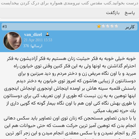
درست بخوانید,کتب مقدس کتب نیرومندی همواره برای درک کردن بیخدایست
پاسخ
بازگفت
#3
کاربر
van_dizel
21 Apr 2011 15:53
ارسالها: 376
خوبه خیلی خوبه به فكر حیثیت زنان هستیم به فكر آزادیشون به فكر
احترام گذاشتن به اونها ولی به این فكر كنین وقتی توی خیابون راه
میرید و با اون نگاه مریض زن و دختر مردم رو دید میزنین و برای
دوستانتون از زیبایی هاشون كه امروز توی خیابون یه دختر دیدم
باسنش قلمبه سینه هاش بر اومده اینجاش اونجوری اونجاش اینجوری
اینها توهین به یه زن نیست كه طوری از اون تعریف كنی برای دوستاتون
یا طوری بهش نگاه كنی اون هم با اون نگاه بیمار گونه كه گویی داری از
یك حرزه تعریف میكنی
یا با دیدن تصاویر مستحجن كه زنان توی اون تصاویر باید سكس دهانی
انجام بدن كه توهین آمیز ترین حركت هست كه حتی حیوانات هم این
كار رو انجام نمیدن و یا سكس معقدی انجام میدن و این زجر آئور ترین