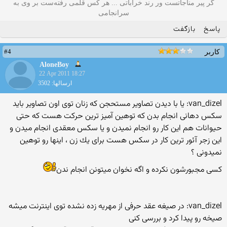
گر پیر مناجاتست ور رند خراباتی ... هر کس قلمی رفته‌ست بر وی به
سرانجامی
پاسخ
بازگفت
#4
کاربر
AloneBoy
22 Apr 2011 18:27
ارسالها: 3502
van_dizel: یا با دیدن تصاویر مستحجن كه زنان توی اون تصاویر باید
سكس دهانی انجام بدن كه توهین آمیز ترین حركت هست كه حتی
حیوانات هم این كار رو انجام نمیدن و یا سكس معقدی انجام میدن و
این زجر آئور ترین كار در سكس هست برای یك زن ، اینها رو توهین
نمیدونی ؟
كسی مجبورشون نكرده و اگه نخوان میتونن انجام ندن
van_dizel: در صیغه عقد حرفی از مهریه زده نشده توی اینترنت میشه
صیخه رو پیدا كرد و بررسی كنی