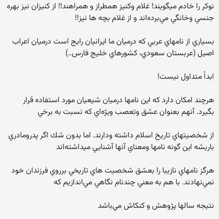
نوكر را خادم ميگويند! غلام وكنيز همطراز و همراهند!! از كنيزان نيز بهره
جنسي وخانگي مي‌برده‌اند و از غلام بچه ها نيز!!
بسياري از نامهاي عربي كه درميان ما ايرانيان رايج است درميان اعراب
اصيل (عربستان سعودي، كشورهاي خليج فارس..)
ابداً متداول نيست!
هرچند امكان دارد كه اين نامها درميان شيعيان مورد استفاده قرار
بگيرد. آنهم بعنوان عشق وتعصب ويژه‌اي كه نسبت به برخي
از شخصيتهاي تاريخ اسلام داشته ودارند. اما بدون شك اگر پدرومادري
باريشه اين گونه نامها ومعناي آنها آشنايي ميداشته‌اند
هرگز نامهاي نازيبا را بعشق شخصيت هاي تاريخي برروي فرزندان خود
نمي‌نهادند. با هم به معني چندنام نگاهي مي‌اندازيم كه
نتيجه سالها پژوهش و كنكاش مي‌باشد