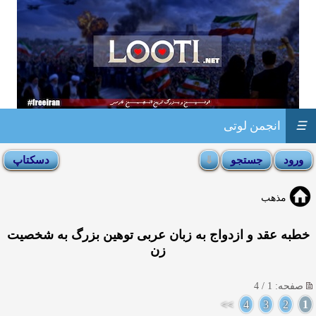
☰
انجمن لوتی
مذهب
خطبه عقد و ازدواج به زبان عربی توهين بزرگ به شخصيت
زن
صفحه: 1 / 4
>>
4
3
2
1