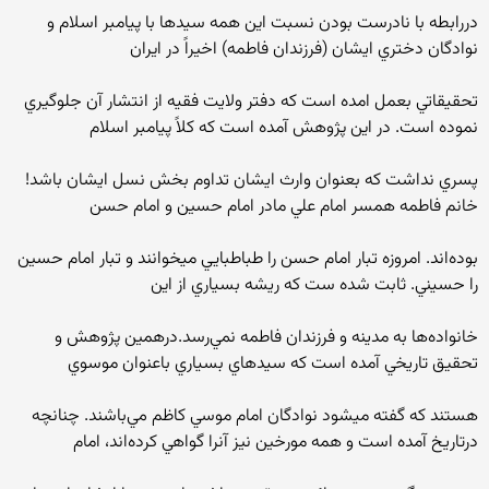
دررابطه با نادرست بودن نسبت اين همه سيدها با پيامبر اسلام و
نوادگان دختري ايشان (فرزندان فاطمه) اخيراً در ايران
تحقيقاتي بعمل امده است كه دفتر ولايت فقيه از انتشار آن جلوگيري
نموده است. در اين پژوهش آمده است كه كلاً پيامبر اسلام
پسري نداشت كه بعنوان وارث ايشان تداوم بخش نسل ايشان باشد!
خانم فاطمه همسر امام علي مادر امام حسين و امام حسن
بوده‌اند. امروزه تبار امام حسن را طباطبايي ميخوانند و تبار امام حسين
را حسيني. ثابت شده ست كه ريشه بسياري از اين
خانواده‌ها به مدينه و فرزندان فاطمه نمي‌رسد.درهمين پژوهش و
تحقيق تاريخي آمده است كه سيدهاي بسياري باعنوان موسوي
هستند كه گفته ميشود نوادگان امام موسي كاظم مي‌باشند. چنانچه
درتاريخ آمده است و همه مورخين نيز آنرا گواهي كرده‌اند، امام