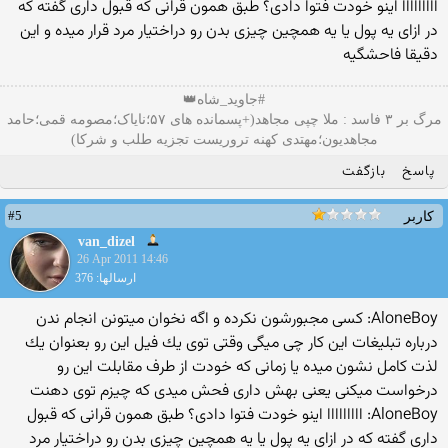
ااااااااا اینو خودت فتوا دادی؟ طبق همون قرانی كه قبول داری گفته كه
در ازای یه پول یا یه همچین چیزی بدن رو دراختیار مرد قرار میده و این
دقیقا فاحشگیه
#جاوید_شاه👑
مرگ بر ۳ فاسد : ملا چپی مجاهد(+پسمانده های ۵۷؛نایاک؛مصومه قمی؛حامد
مجاهدیون؛مهتدی کهنه تروریست تجزیه طلب و شرکا)
پاسخ
بازگفت
#5
کاربر
van_dizel
26 Apr 2011 14:46
ارسالها: 376
AloneBoy: كسی مجبورشون نكرده و اگه نخوان میتونن انجام ندن
درباره تبلیغات این كار چی میگی وقتی توی یك فیل این رو بعنوان یك
لذت كامل نشون میده یا زمانی كه خودت از طرف مقابلت این رو
درخواست میكنی یعنی بهش داری فحش میدی كه چیزم توی دهنت
AloneBoy: ااااااااا اینو خودت فتوا دادی؟ طبق همون قرانی كه قبول
داری گفته كه در ازای یه پول یا یه همچین چیزی بدن رو دراختیار مرد