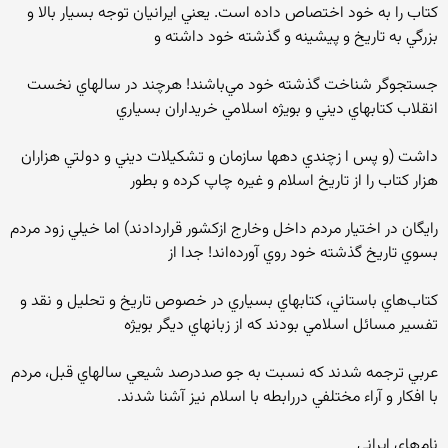
كتاب را به خود اختصاص داده است. يعني ايرانيان توجه بسيار بالا و
بزرگي به تاريخ و پيشينه و گذشته خود داشته و
جستجوگر شناخت گذشته خود مي‌باشند! هرچند در سالهاي نخست
انقلاب كتابهاي ديني و بويژه اسلامي خريداران بسياري
داشت (و پس ا زچندي دهها سازمان و تشكيلات ديني و دولتي هزاران
هزار كتاب را از تاريخ اسلام و غيره چاپ كرده و بطور
رايگان در اختيار مردم داخل وخارج ازكشور قراردادند) اما خيلي زود مردم
بسوي تاريخ گذشته خود روي آورده‌اند! جدا از
كتاب‌هاي باستاني، كتابهاي بسياري در خصوص تاريخ و تحليل و نقد و
تفسير مسائل اسلامي بودند كه از زبانهاي ديگر بويژه
عربي ترجمه شدند كه نسبت به جو صددرصد شيعي سالهاي قبل، مردم
با افكار و آراء مختلفي دررابطه با اسلام نيز آشنا شدند.
نام‌هاي ايراني