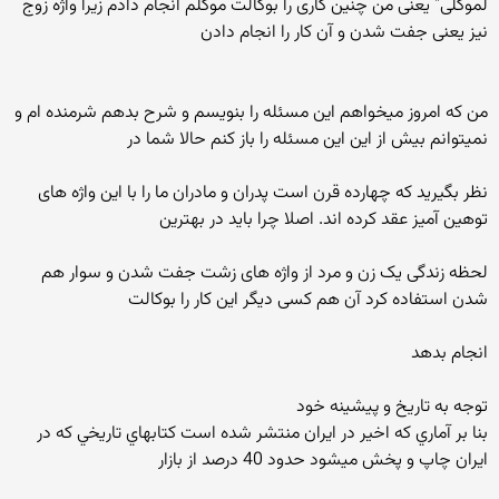
لموکلی" يعنی من چنين کاری را بوکالت موکلم انجام دادم زيرا واژه زوج
نيز يعنی جفت شدن و آن کار را انجام دادن
من که امروز ميخواهم اين مسئله را بنويسم و شرح بدهم شرمنده ام و
نميتوانم بيش از اين اين مسئله را باز کنم حالا شما در
نظر بگيريد که چهارده قرن است پدران و مادران ما را با اين واژه های
توهين آميز عقد کرده اند. اصلا چرا بايد در بهترين
لحظه زندگی يک زن و مرد از واژه های زشت جفت شدن و سوار هم
شدن استفاده کرد آن هم کسی ديگر اين کار را بوکالت
انجام بدهد
توجه به تاريخ و پيشينه خود
بنا بر آماري كه اخير در ايران منتشر شده است كتابهاي تاريخي كه در
ايران چاپ و پخش ميشود حدود 40 درصد از بازار