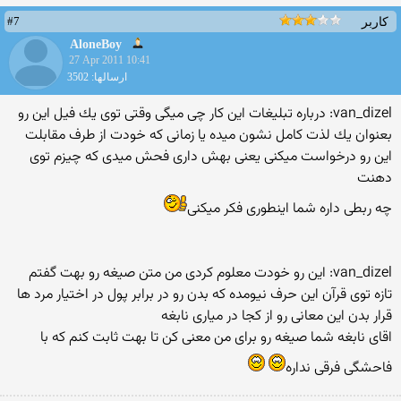
#7
کاربر
AloneBoy
27 Apr 2011 10:41
ارسالها: 3502
van_dizel: درباره تبلیغات این كار چی میگی وقتی توی یك فیل این رو
بعنوان یك لذت كامل نشون میده یا زمانی كه خودت از طرف مقابلت
این رو درخواست میكنی یعنی بهش داری فحش میدی كه چیزم توی
دهنت
چه ربطی داره شما اینطوری فكر میكنی
van_dizel: این رو خودت معلوم كردی من متن صیغه رو بهت گفتم
تازه توی قرآن این حرف نیومده كه بدن رو در برابر پول در اختیار مرد ها
قرار بدن این معانی رو از كجا در میاری نابغه
اقای نابغه شما صیغه رو برای من معنی كن تا بهت ثابت كنم كه با
فاحشگی فرقی نداره