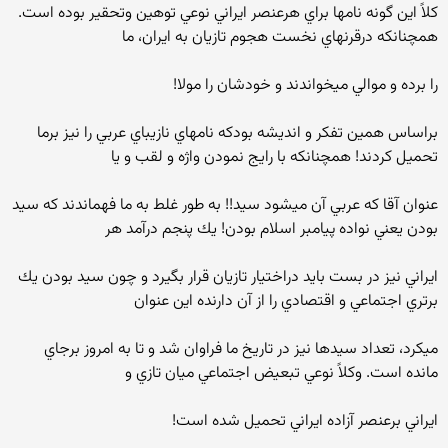
كلاً اين گونه نامها براي هرعنصر ايراني نوعي توهين وتحقير بوده است.
همچنانكه درقرنهاي نخست هجوم تازيان به ايران، ما
را برده و موالي ميخواندند و خودشان را مولا!
براساس همين تفكر و انديشه بودكه نامهاي نازيباي عربي را نيز برما
تحميل كردند! همچنانكه با رايج نمودن واژه و لقب و يا
عنوان آقا كه عربي آن ميشود سيد!! به طور غلط به ما فهماندند كه سيد
بودن يعني نواده پيامبر اسلام بودن! يك پنجم درآمد هر
ايراني نيز در بست بايد دراختيار تازيان قرار بگيرد و چون سيد بودن يك
برتري اجتماعي و اقتصادي را از آن دارنده اين عنوان
ميكرد، تعداد سيدها نيز در تاريخ ما فراوان شد و تا به امروز برجاي
مانده است. وكلاً نوعي تبعيض اجتماعي ميان تازي و
ايراني برعنصر آزاده ايراني تحميل شده است!