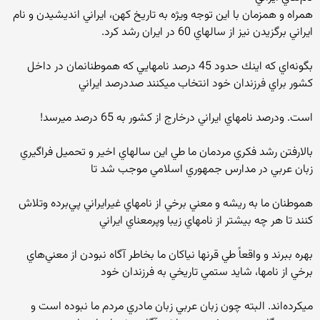
همراه و همزمان با اين توجه ويژه به تاريخ كهن، ايراني انديشيدن و نام
ايراني برگزيدن نيز از سالهاي 60 در ايران رشد كرد.
بگونه‌اي كه اينك حدود 45 درصد نامهايي كه هموطنانمان در داخل
كشور براي فرزندان خود انتخاب ميكنند صددرصد ايراني
است. ودرصد نامهاي ايراني درخارج از كشور به 65 درصد ميرسد!
بالارفتن رشد فكري مردمان ما طي اين سالهاي اخير و تحميل فراگيري
زبان عربي در مدارس جمهوري اسلامي موجب شد تا
هموطنان ما به ريشه و معني برخي از نامهاي غيرايراني پي‌برده وتلاش
كنند تا هر چه بيشتر از نامهاي زيبا وپرمعناي ايراني
بهره ببرند و واقعاً طي قرنها نياكان ما بخاطر آگاه نبودن از معني‌هاي
برخي از نامها، شايد ستمي تاريخي به فرزندان خود
ميكرده‌اند. البته چون زبان عربي زبان مادري مردم ما نبوده است و