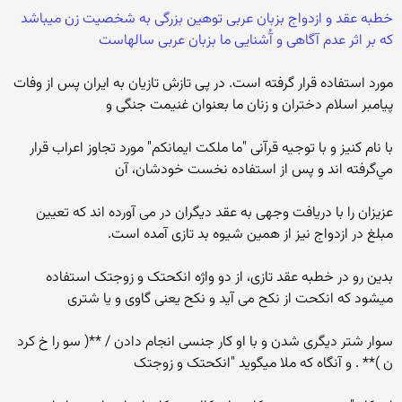
خطبه عقد و ازدواج بزبان عربی توهين بزرگی به شخصيت زن ميباشد
که بر اثر عدم آگاهی و آُشنايی ما بزبان عربی سالهاست
مورد استفاده قرار گرفته است. در پی تازش تازيان به ايران پس از وفات
پيامبر اسلام دختران و زنان ما بعنوان غنيمت جنگی و
با نام کنيز و با توجيه قرآنی "ما ملکت ايمانکم" مورد تجاوز اعراب قرار
مي‌گرفته اند و پس از استفاده نخست خودشان، آن
عزيزان را با دريافت وجهی به عقد ديگران در می آورده اند که تعيين
مبلغ در ازدواج نيز از همين شيوه بد تازی آمده است.
بدين رو در خطبه عقد تازی، از دو واژه انکحتک و زوجتک استفاده
ميشود که انکحت از نکح می آيد و نکح يعنی گاوی و يا شتری
سوار شتر ديگری شدن و با او کار جنسی انجام دادن / **( سو را خ کرد
ن )** . و آنگاه که ملا ميگويد "انکحتک و زوجتک