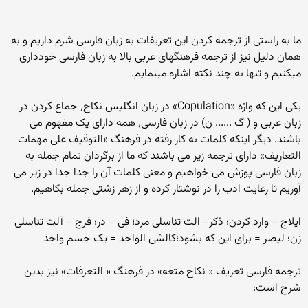
ما به راستی از ترجمه کردن این تعریفات به زبان فارسی شرم داریم و به
همان دلیل نیز از ترجمه فرهنگهای عربی بالا به زبان فارسی خودداری
میکنیم و تنها به چند نکته اشاره مینمایم.
یکی این که واژه «Copulation» در زبان انگلیس نکاح٬ جماع کردن در
زبان عربی و ( گ ...... ن) در زبان فارسی٬ همه دارای یک مفهوم می
باشند. دیگر اینکه کلمات به کار رفته در فرهنگ «التوقیف علی مهمات
التعاریف» دارای ترجمه زیر می باشند که ما از برگردان تمام جمله به
زبان فارسی پوزش می خواهیم و معنی کلمات آن را جدا جدا در زیر می
آوریم تا رعایت ادب را در نوشتار کرده و از زهر زشتی جمله بکاهیم.
ایلاج = وارد کردن؛ ذکر= الت تناسلی مرد؛ فی = در؛ فرج = آلت تناسلی
زن؛ لیصر = برای این که بشود؛کالشی الواحد = یک جسم واحد
ترجمه فارسی تعریف « نکاح متعه» در فرهنگ « التعرفات» نیز بدین
شرح است: