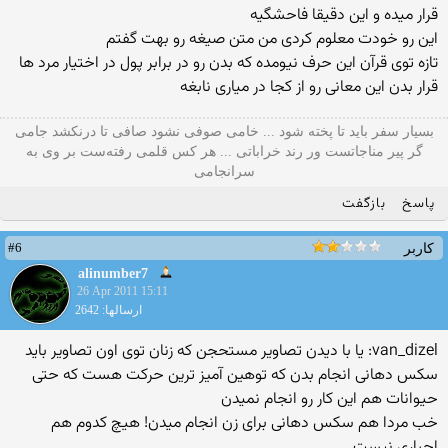
قرار میده و این دقیقا فاحشگیه
این رو خودت معلوم كردی من متن صیغه رو بهت گفتم
تازه توی قرآن این حرف نیومده كه بدن رو در برابر پول در اختیار مرد ها
قرار بدن این معانی رو از كجا در میاری نابغه
بسیار سفر باید تا پخته شود ... خامی صوفی نشود صافی تا درنکشد جامی
گر پیر مناجاتست ور رند خراباتی ... هر کس قلمی رفته‌ست بر وی به
سرانجامی
پاسخ
بازگفت
#6
کاربر
alinumber7
26 Apr 2011 15:11
ارسالها: 2642
van_dizel: یا با دیدن تصاویر مستحجن كه زنان توی اون تصاویر باید
سكس دهانی انجام بدن كه توهین آمیز ترین حركت هست كه حتی
حیوانات هم این كار رو انجام نمیدن
خب مردا هم سکس دهانی برای زن انجام میدن! هیچ کدوم هم
اجباری نیست.