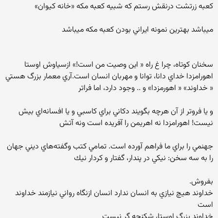
كعبه زرتشت درنقش رستم كه شبيه كعبه مكه «خانه كيوان»
ميباشد بهترين نمونه ايراني بودن كعبه مكه ميباشد
سخنان كوتاه، چرا غ راه « اين وصيت من است!» ازسياوش اوستا
اهورامزدا خداي دانا، توانا و مهربان انسان است.آري معمار بزرگ هستي
« خداوند» « اهورمزدا» و .. وجود دارد، اما فراتر
و يا فروتر از آن هرچه بگويند دكاني براي كاسبي و يا افسانه‌اي بيش
نيست! اهورامزدا نه اهريمن را ‏آ‏فريده است ونه آتش
جهنمي را براي ما فراهم آورده است. تمامي كتب وگفته‌هاي ديني جهان
را به سه سخن: نيكي در پندار، گفتار و كردار نيك
بفروش.
خداوند هيچ نيازي به انسان ندارد انسان ازنگاه رواني نيازمند خداوند
است
خداوند بزرگ اوستا، شكنجه گر نيست