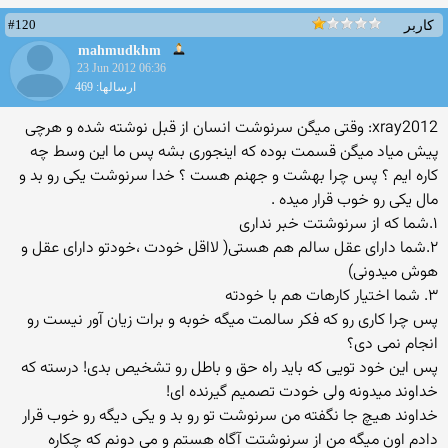
#120
کاربر
mahmudkhm
23 Jun 2012 06:36
ارسالها: 469
xray2012: وقتی میگن سرنوشت انسان از قبل نوشته شده و هرچی
پیش میاد میگن قسمت بوده که اینجوری بشه پس ما این وسط چه
کاره ایم ؟ پس چرا بهشت و جهنم هست ؟ خدا سرنوشت یکی رو بد و
مال یکی رو خوب قرار میده .
۱.شما که از سرنوشتت خبر نداری
۲.شما دارای عقل سالم هم هستی( لااقل خودت ،خودتو دارای عقل و
هوش میدونی)
۳. شما اختیار کارهات هم با خودته
پس چرا کاری رو که فکر سالمت میگه خوبه و برات زیان آور نیست رو
انجام نمی دی؟
پس این خود تویی که باید راه حق و باطل رو تشخیص بدی! درسته که
خداوند میدونه ولی خودت تصمیم گیرنده ای!
خداوند هیچ جا نگفته من سرنوشت تو رو بد و یکی دیگه رو خوب قرار
دادم اون میگه من از سرنوشتت آگاه هستم و می دونم که چکاره