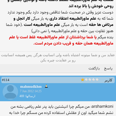
هست به علم ماوراالطبیعه تسلط داشته باشه و توانایی جسمی و
روحی خودش را بالا برده اند
دوست عزیز وقتی در صحبت شما تناقض وجود دارد بگم وجود ندارد
شما که به
علم ماورالطبیعه اعتقاد داری
یه بار میگی
کار انجل و
مرتاض ها حقه
است یه بار میگی
علم ماورالطبیعه است
.(خود شما
هنوز تفاوت بین حقه و علم ماورالطبیعه را نمی دانی)
بنده میگم
یا شما برداشتتان از علم ماوراالطبیعه غلط است یا علم
ماورالطبیعه همان حقه و فریب دادن مردم است.
عقاید من و شما میتونه اشتباه باشه ولی انسانیت هرگز, پس همیشه انسانیتت
رو بر عقایدت چیره بکن
پاسخ
بازگفت
#114
کاربر
mahmudkhm
7 Jun 2012 14:25
ارسالها: 469
arshamkoni: من میگم چرا انیشتین باید پدر علم ریاضی بشه من
نشم شما میگید اون از عقلش استفاده کرده من مسگم چرا خدا به