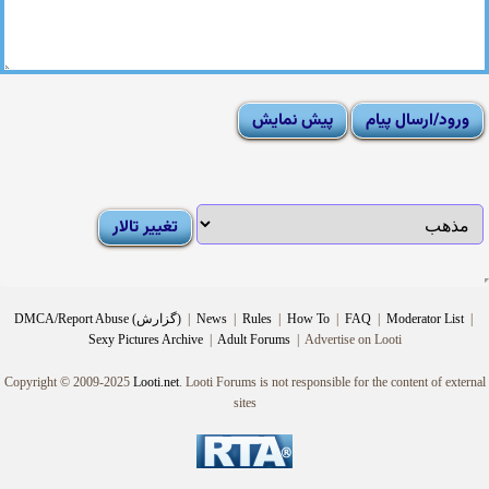
|
Moderator List
|
FAQ
|
How To
|
Rules
|
News
|
DMCA/Report Abuse (گزارش)
Sexy Pictures Archive
|
Adult Forums
|
Advertise on Looti
Copyright © 2009-2025
Looti.net
. Looti Forums is not responsible for the content of external
sites