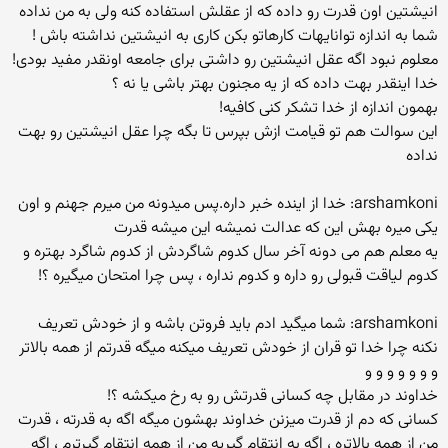
انیشتین اون قدرت رو داده که از عقلش استفاده کنه ولی به من نداده
شما به اندازه توانایهات کارهاتو بکن کاری به انیشتین نداشته باش !
معلوم نبود اگه عقل انیشتین رو داشتی برای جامعه اونقدر مفید بودی!
خدا اینقدر بهت داده که از یه مجنون بهتر باشی یا نه ؟
بهمون اندازه از خدا تشکر کنی کافیه!
این سوالت هم تو قیامت ازش بپرس تا بگه چرا عقل انیشتین رو بهت
نداده
arshamkoni: خدا از اینده خبر داره.پس میدونه من میرم جهنم و اون
یکی میره بهش این که عدالت نمیشه این میشه قدرت
یه معلم هم می دونه آخر سال کدوم شاگردش از کدوم شاگرد بهتره و
کدوم لیاقت قبولی رو داره و کدوم نداره ، پس چرا امتحان میگیره ؟!
arshamkoni: شما میگید ادم باید فروتن باشه و از خودش تعریف
نکنه چرا خدا تو قران از خودش تعریف میکنه میگه قدرتم از همه بالاتر
و و و و و و و
خداوند در مقابل چه کسانی قدرتش رو به رخ میکشه ؟!
کسانی که دم از قدرت میزنن خداوند بهشون میگه اگه به قدرته ، قدرت
من از همه بالاتره ، اگه به انتقام گیریه من از همه انتقام گیرترم ، اگه