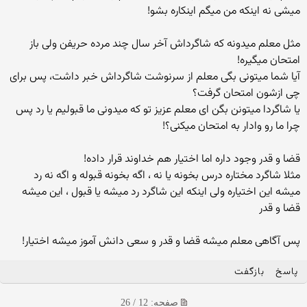
میشی نه اینکه من میگم اینکاره بشو!
مثل معلم میدونه که شاگرداش آخر سال چند مرده حریفن ولی باز
امتحان میگیره!
آیا شما میتونی بگی معلم از سرنوشت شاگرداش خبر داشت، پس برای
چی ازشون امتحان گرفت؟
یا شاگردا میتونن بگن ای معلم عزیز تو که میدونی ما قبولیم یا رد پس
چرا ما رو وادار به امتحان میکنی؟!
قضا و قدر وجود داره اما اختیار هم خداوند قرار داده!
مثلا شاگرد مختاره درس بخونه یا نه ، اگه بخونه قبوله و اگه نه رد
میشه این اختیاره ولی اینکه این شاگرد رد میشه یا قبول ، این میشه
قضا و قدر
پس آگاهی معلم میشه قضا و قدر و سعی دانش آموز میشه اختیار!
پاسخ
بازگفت
صفحه: 12 / 26