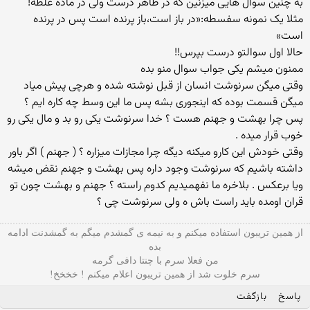
به چنین سوال هایی میزنین که در ظاهر درست ولی در ماده غلطه!
مثلا یک نمونه سفسطه:«در باز است،باز پرنده است پس در پرنده
است»
حالا اول سوالتو درست بپرس!!
ممنون میشم یکی جواب سوال منو بده
وقتی میگن سرنوشت انسان از قبل نوشته شده و هرچی پیش میاد
میگن قسمت بوده که اینجوری بشه پس ما این وسط چه کاره ایم ؟
پس چرا بهشت و جهنم هست ؟ خدا سرنوشت یکی رو بد و مال یکی رو
خوب قرار میده .
وقتی خودش این کارو میکنه دیگه چرا مجازات میزاره ؟ ( جهنم ) اگر باور
داشته باشیم که سرنوشت وجود داره پس بهشت و جهنم نقض میشه
ویا برعکس . بلاخره ما نفهمیدیم کدوم راسته ؟ جهنم و بهشت چون تو
قران اومده باید راست باش ه ولی سرنوشت چی ؟
از همین تریبون استفاده میکنم و به نیمه ی گمشدم میگم به گمشدنت ادامه
بده
من فعلا سرم با چنتا دافی گرمه
سرم خلوت شد از همین تریبون اعلام میکنم ! خخخخ!
پاسخ
بازگفت