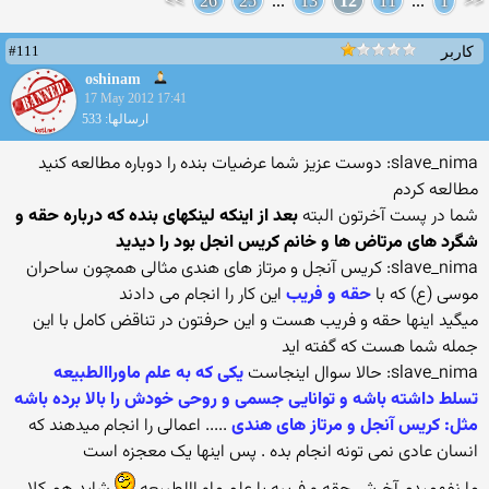
>>
26
25
...
13
12
11
...
1
<<
#111
کاربر
oshinam
17 May 2012 17:41
ارسالها: 533
slave_nima: دوست عزیز شما عرضیات بنده را دوباره مطالعه کنید
مطالعه کردم
شما در پست آخرتون البته
بعد از اینکه لینکهای بنده که درباره حقه و
شگرد های مرتاض ها و خانم کریس انجل بود را دیدید
slave_nima: کریس آنجل و مرتاز های هندی مثالی همچون ساحران
موسی (ع) که با
حقه و فریب
این کار را انجام می دادند
میگید اینها حقه و فریب هست و این حرفتون در تناقض کامل با این
جمله شما هست که گفته اید
slave_nima: حالا سوال اینجاست
یکی که به علم ماوراالطبیعه
تسلط داشته باشه و توانایی جسمی و روحی خودش را بالا برده باشه
مثل: کریس آنجل و مرتاز های هندی
..... اعمالی را انجام میدهند که
انسان عادی نمی تونه انجام بده . پس اینها یک معجزه است