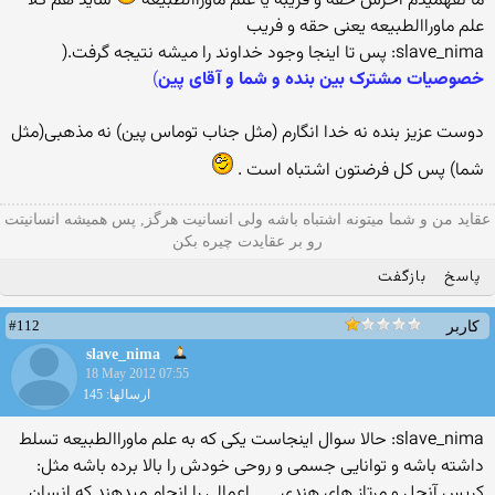
ما نفهمیدم آخرش حقه و فریبه یا علم ماوراالطبیعه
شاید هم کلا
علم ماوراالطبیعه یعنی حقه و فریب
slave_nima: پس تا اینجا وجود خداوند را میشه نتیجه گرفت.(
خصوصیات مشترک بین بنده و شما و آقای پین
)
دوست عزیز بنده نه خدا انگارم (مثل جناب توماس پین) نه مذهبی(مثل
شما) پس کل فرضتون اشتباه است .
عقاید من و شما میتونه اشتباه باشه ولی انسانیت هرگز, پس همیشه انسانیتت
رو بر عقایدت چیره بکن
پاسخ
بازگفت
#112
کاربر
slave_nima
18 May 2012 07:55
ارسالها: 145
slave_nima: حالا سوال اینجاست یکی که به علم ماوراالطبیعه تسلط
داشته باشه و توانایی جسمی و روحی خودش را بالا برده باشه مثل:
کریس آنجل و مرتاز های هندی ..... اعمالی را انجام میدهند که انسان