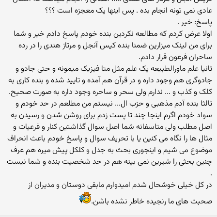
عادی نمی تونه انجام بده . پس اینها یک معجزه است ؟؟؟
پاسخ: خیر .
اولا عرض کردم که مطالعه نکردین بنده خودم پاسخ دادم خیر و شما
برای من لینک میزارین ضمنا بنده کیس آنجل و مرتاز هندی را در رده
ساحران فرعون قرار دادم.
ثانیا علم ماورالطبیعه یک علم مثل متا فیزیک میمونه و حتی جادو و
جادوگری هم وجود داره و در قرآن هم آمده و تایید شده و بنده کاری به
کلک و کذب و ... ندارم ولی سحر و ساحره وجود داره به صورت صحیح.
ثالثا بنده آدم مذهبی و حزب ال... نیستم من مطلعم در حد خودم و
سواد خودم اگرم اینجا چند تا پست زدم برای روشن شدن و رسیدن به
اصل مطلب ولی متاسفانه شما اصل سوال گذاشتین کنار و فرعیات و
مثال ها را نگاه می کنین یا با تحریف سوال و پاسخ خودم باعث انحراف
موضوع می شیم و اینجوری بحث به جدل و کلکل پیش میره هم عرف
چنین بحثی را شیرین نمی بینه هم در حد شخصیت بنده و شما نیست
.
در کل خیلی خوشحال شدم امیدوارم مابقی دوستان و مدیران از
صحبت های ما رنجیده خاطر نشده باشن.