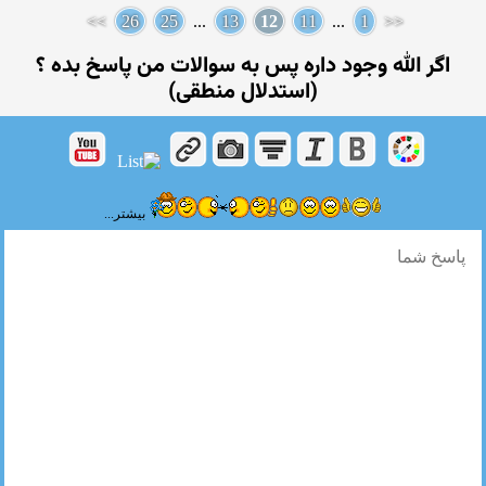
>>
26
25
...
13
12
11
...
1
<<
اگر الله وجود داره پس به سوالات من پاسخ بده ؟
(استدلال منطقی)
بیشتر...