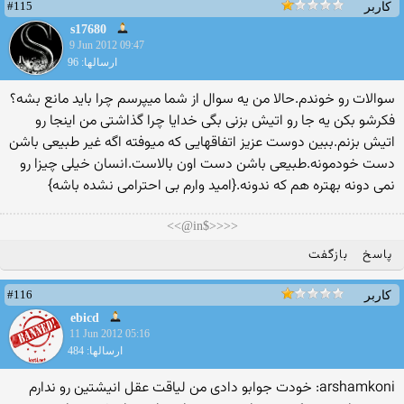
#115
کاربر
s17680
9 Jun 2012 09:47
ارسالها: 96
سوالات رو خوندم.حالا من یه سوال از شما میپرسم چرا باید مانع بشه؟
فکرشو بکن یه جا رو اتیش بزنی بگی خدایا چرا گذاشتی من اینجا رو
اتیش بزنم.ببین دوست عزیز اتفاقهایی که میوفته اگه غیر طبیعی باشن
دست خودمونه.طبیعی باشن دست اون بالاست.انسان خیلی چیزا رو
نمی دونه بهتره هم که ندونه.{امید وارم بی احترامی نشده باشه}
<<<<$in@>>
پاسخ
بازگفت
#116
کاربر
ebicd
11 Jun 2012 05:16
ارسالها: 484
arshamkoni: خودت جوابو دادی من لیاقت عقل انیشتین رو ندارم