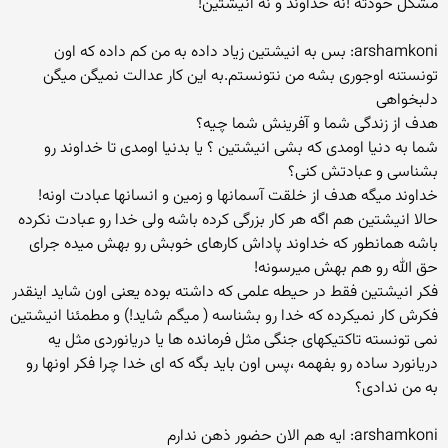
مشکل خودته !نه خداوند و نه انیشتین!
arshamkoni: بس به انیشتین زیاد داده به من کم داده که اون
تونستنه اوجوری بشه من نتونستم.به این کار عدالت نمیگن میگن
دلبخواهی
هدف از زندگی شما و آفرینش شما چیه؟
شما به دنیا اومدی که بشی انیشتین ؟ یا بدنیا اومدی تا خداوند رو
بشناسی و عبادتش کنی؟
خداوند میگه هدف از خلقت آسمانها و زمین و انسانها عبادت اونه!
حالا انیشتین هم اگه هر کار بزرگی کرده باشه ولی خدا رو عبادت نکرده
باشه همانطور که خداوند پاداش کارهای خوبش رو بهش میده جرای
حق الله رو هم بهش میرسونه!
فکر انیشتین فقط در حیطه علمی که داشته بوده یعنی اون شاید اینقدر
فکرش کار نمیکرده که خدا رو بشناسه ( میگم شاید!) و مطمئنا انیشتین
نمی تونسته تاکتیکهای جنگی مثل فرمانده ها یا دریانوردی مثل یه
دریانورد ساده رو بفهمه ،پس اون باید بگه که ای خدا چرا فکر اونها رو
به من ندادی؟
arshamkoni: ایه هم الان حضور ذهن ندارم