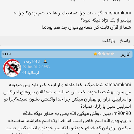
arshamkoni: بگو ببینم چرا همه پیامبر ها جد هم بودن؟ چرا یه
پیامبر از یک نژاد دیگه نبود؟
شما از قرآن ثابت کن همه پیامبران جد هم بودند!
پاسخ
بازگفت
#119
کاربر
xray2012
22 Jun 2012 05:53
ارسالها: 64
arshamkoni: شما میگید خدا عادله و از اینده خبر داره پس میدونه
من میرم بهشت یا جهنم خب این عدالت میشه؟الان نیروهای امریکایی
و اسراییلی عراق رو بهباران میکنن چرا خدا واکنشی نشون نمیده؟چرا تو
اسراییل سیل یا زلزله نمیاد؟
m90n90: ببین ، وقتی میگین الله یعنی به خدای دیگه علاقه
دارین،چون الله اسم خاص است اما خدا یک اسم عام!شما سفسطه
میکنین برای این که خدای خودتنو با تفسیر خودتون اثبات کنین دست