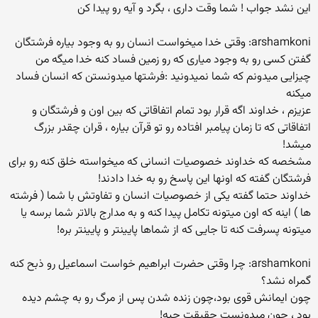
این نشد جواب ! شما وقت داری ، بگرد و آیه رو پیدا کن
arshamkoni: وقتی خدا میخواست انسان رو به وجود بیاره فرشتگان
گفتن کسی رو به وجود میاری که رو زمین فساد کنه خدا میگه من
چیزایی میدونم که شما نمیدونید :فرشتها میدونستن که انسان فساد
میکنه
عزیزم ، خداوند اگه قرار بود تمام اتفاقاتی که بین اون و فرشتگان و
اتفاقاتی که تا زمان پیامبر افتاده رو تو قرآن بیاره ، قران چقدر بزرگ
میشد!
مشخصه که خداوند خصوصیات انسانی که میخواسته خلق کنه رو برای
فرشتگان گفته که اونها این پاسخ رو به خدا دادند!
خداوند حتما گفته یکی از خصوصیات انسان و تفاوتش با شما ( فرشته
ها ) اینه که اون میتونه تکامل پیدا کنه و به مدارج بالاتر شما برسه یا
میتونه پسرفت کنه تا جایی که از شماها پایینتر و پایینتر بره!
arshamkoni: چرا وقتی حضرت ابراهیم خواست اسماعیل رو ذبح کنه
گمراه نشد؟
چون ایمانش قوی بود،چون زنده شدن پس از مرگ رو به چشم دیده
بود ، چون میدونست حقیقت چیه!