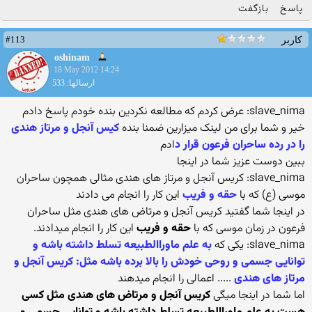
پاسخ
بازگفت
#113
کاربر
oshinam
18 May 2012 14:24
ارسالها: 533
slave_nima: عرض کردم که مطالعه نکردین بنده خودم پاسخ دادم
خیر و شما برای من لینک میزارین ضمنا بنده
کیس آنجل و مرتاز هندی
را در رده ساحران فرعون قرار د
ادم
ببین دوست عزیز شما در اینجا
slave_nima: کریس آنجل و مرتاز های هندی مثالی همچون ساحران
موسی (ع) که با
حقه و فریب
این کار را انجام می دادند
در اینجا شما گفتید کریس آنجل و مرتاض های هندی مثل ساحران
فرعون در زمان موسی که با
حقه و فریب
این کار را انجام میدادند.
slave_nima: یکی که
به علم ماوراالطبیعه تسلط داشته باشه و
توانایی جسمی و روحی خودش را بالا برده باشه مثل: کریس آنجل و
مرتاز های هندی
..... اعمالی را انجام میدهند
اما شما در اینجا میگی
کریس آنجل و مرتاض های هندی مثل کسی