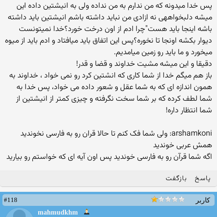
پس خدا میدونه که من ندارم به من نداده ولی به انیشتین داده این
میشه دلبخواههی نه ازادی من نباید داشته باشم انیشتین باید داشته
باشه اینجا باید هست"چرا ادم از اون درخت خورد؟خدا نمیتونست
دیوار بکشه اونجا تا نخوره؟پس این اتفاق باید میافتاد و ادم باید از میوه
میخورد و ما باید رو زمین میامدیم.
دقیقا و این میشه مشیت خداوند و قضا و قدر!
باز هم میگم خدا از شما کاری که انشتین کرد رو نمی خواد ، خداوند به
همون اندازه ای که به شما عقل و شعور داده می خواد، پس خدا به
شما لطف کرده که بر شما سخت نگرفته و چیزی کمتر از انیشتین از
شما انتظار داره!
arshamkoni: ولی شما فک کنم تا حالا قران رو به فارسی نخوندید
همش عربی خوندید
اگه شما قرآن رو به فارسی خوندید پس اون آیه ای که خواستم رو بیارید
پاسخ
بازگفت
#118
کاربر
mahmudkhm