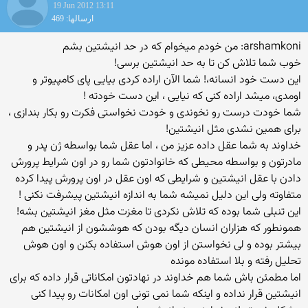
19 Jun 2012 13:11
ارسالها: 469
arshamkoni: من خودم میخوام که در حد انیشتین بشم
خوب شما تلاش کن تا به حد انیشتین برسی!
این دست خود انسانه،! شما الآن اراده کردی بیایی پای کامپیوتر و
اومدی، میشد اراده کنی که نیایی ، این دست خودته !
شما خودت درست رو نخوندی و خودت نخواستی فکرت رو بکار بندازی ،
برای همین نشدی مثل انیشتین!
خداوند به شما عقل داده عزیز من ، اما عقل شما بواسطه ژن پدر و
مادرتون و بواسطه محیطی که خانوادتون شما رو در اون شرایط پرورش
دادن با عقل انیشتین و شرایطی که اون عقل در اون پرورش پیدا کرده
متفاوته ولی این دلیل نمیشه شما به اندازه انیشتین پیشرفت نکنی !
این تنبلی شما بوده که تلاش نکردی تا مغزت مثل مغز انیشتین بشه!
همونطور که هزاران انسان دیگه بودن که هوششون از انیشتین هم
بیشتر بوده و لی نخواستن از اون هوش استفاده بکنن و اون هوش
تحلیل رفته و بلا استفاده مونده
اما مطمئن باش شما هم خداوند در نهادتون امکاناتی قرار داده که برای
انیشتین قرار نداده و اینکه شما نمی تونی اون امکانات رو پیدا کنی