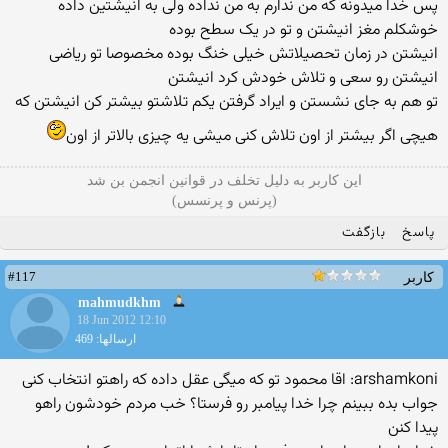
پس خدا میدونه که من ندارم به من نداده ولی به انیشتین داده
خوشکلم مغز انیشتن و تو در یک سطح بوده
انیشتن در زمان تحصیلاتش خیلی خنگ بوده مخصوصا تو ریاضی
انیشتن رو سعی و تلاش خودش کرد انیشتن
تو هم به جای نشستن و ایراد گرفتن یکم تلاشتو بیشتر کن انیشتن که
هیچی اگر بیشتر از اون تلاش کنی میشی یه چیزی بالاتر از اون
این کاربر به دلیل تخلف در قوانین انجمن بن شد
(پرنس و پرنسس)
پاسخ
بازگفت
#117
کاربر
mahmudkhm
18 Jun 2012 12:10
ارسالها: 469
arshamkoni: اقا محمود تو که میگی عقل داده که راهتو انتخاب کنی
جواب بده ببینم چرا خدا پیامبر رو فرستا؟ خب مردم خودشون راهو
پیدا کنن