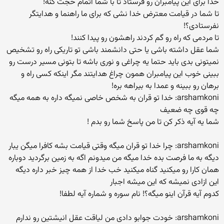
خدا برای این پیامبران رو فرستاد تا با شما اتمام حجت کنه!
تا شما در قیامت معترض خدا نشی که برای ما راهنما و هدایتگر
نفرستادی؟!
تا مردمی که راه رو گم کردند راهشون رو پیدا کنند!
شما عقل داشته باشی یا حتی دانشمند باشی تو تاریکی راه رو تشخیص
نمیتونی بدی باید حتما یه چراغی و نوری باشه تا بتونی مسیر درست رو
ببینی خوب این پیامبران همون چراغ هدایتند مگر اینکه کسی راه و
برهان رو ببینه و عمدا به بیراهه بره!
arshamkoni: خدا تو قران به شخص خاصی نمیگه داره به همه میگه
چه قوی چه ضعیف
شما یه آیه ذکر کن تا من پاسخ شما رو بدم !
arshamkoni: چرا خدا تو قران میگه وقتی قیامت بشه کافرا میگن یبار
دیگه به ما فرصت بده خدا میگه من میدونم اگه به زمین برگردید دوباره
همان کارا رو میکنید گناه میکنید خب خدا از همه چیز خبر داره دیگه
این ازادی نمیشه که این میشه اجبار
کدوم آیه قرآن اینو میگه؟! نام سوره و شماره آیه لطفا!
arshamkoni: خودت جوابو دادی من لیاقت عقل انیشتین رو ندارم