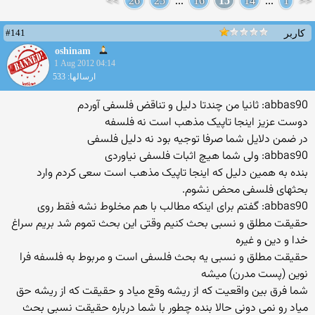
>>
26
25
...
16
15
14
...
1
<<
#141
کاربر
oshinam
1 Aug 2012 04:14
ارسالها: 533
abbas90: ثانیا من چندتا دلیل و تناقض فلسفی آوردم
دوست عزیز اینجا تاپیک مذهب است نه فلسفه
در ضمن دلایل شما صرفا توجیه بود نه دلیل فلسفی
abbas90: ولی شما هیچ اثبات فلسفی نیاوردی
بنده به همین دلیل که اینجا تاپیک مذهب است سعی کردم وارد
بحثهای فلسفی محض نشوم.
abbas90: گفتم برای اینکه مطالب با هم مخلوط نشه فقط روی
حقیقت مطلق و نسبی بحث کنیم وقتی این بحث تموم شد بریم سراغ
خدا و دین و غیره
حقیقت مطلق و نسبی یه بحث فلسفی است و مربوط به فلسفه فرا
نوین (پست مدرن) میشه
شما فرق بین واقعیت که از ریشه وقع میاد و حقیقت که از ریشه حق
میاد رو نمی دونی حالا بنده چطور با شما درباره حقیقت نسبی بحث