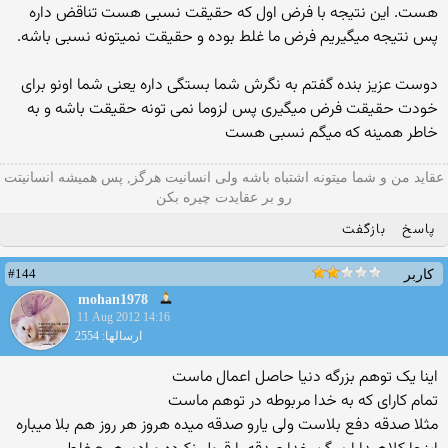
هست. این نتیجه با فرض اول که حقیقت نسبی هست تناقض داره
پس نتیجه میگیریم فرض ما غلط بوده و حقیقت نمیتونه نسبی باشه.
دوست عزیز بنده گفتم به نگرش شما بستگی داره یعنی شما اونو برای
خودت حقیقت فرض میگیری پس لزوما نمی تونه حقیقت باشه و به
خاطر همینه که میگم نسبی هست
عقاید من و شما میتونه اشتباه باشه ولی انسانیت هرگز, پس همیشه انسانیتت
رو بر عقایدت چیره بکن
پاسخ
بازگفت
#144
کاربر
mohan1978
11 Aug 2012 14:16
ارسالها: 2554
اینا یک توهم بزرگه دنیا حاصل اعمال ماست
تمام کارای که به خدا مربوطه در توهم ماست
مثلا صدقه دفع بلاست ولی یارو صدقه میده هروز هر روز هم بلا میباره