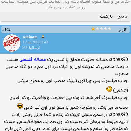
عقاید من و شما میتونه اشتباه باشه ولی انسانیت هرگز, پس همیشه انسانیتت
رو بر عقایدت چیره بکن
پاسخ
بازگفت
#142
کاربر
oshinam
1 Aug 2012 11:43
ارسالها: 533
abbas90: مساله حقیقت مطلق یا نسبی یک
مساله فلسفی
هست
با بحث مذهبی که نمیشه اون رو اثبات کرد اون هم با دو نگاه مذهبی
متفاوت
جناب فیلسوف پس چرا توی تاپیک مذهب اون رو مطرح میکنی
(تناقض)
جناب فیلسوف آخر شما تفاوت بین حقیقت و واقعیت رو که الفبای
بحث ما می باشد رو متوجه شدی یا هنوز توی اون گیر کردی
abbas90: در ضمن عنوان تاپیک که بنده و شما خیلی بهش ارادت
داریم مربوط به برهان شر هست که اون هم یک مقوله فلسفی هست
که منحصر به اسلام و مسلیمن نیست برای تمام ادیان الهی قابل طرح