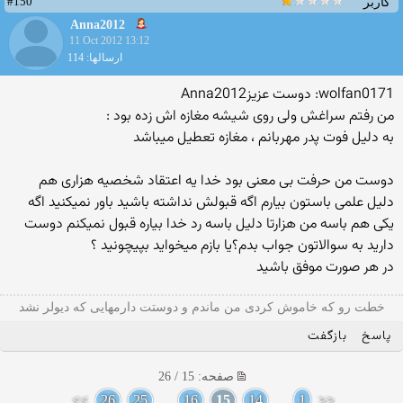
#150
کاربر
Anna2012
11 Oct 2012 13:12
ارسالها: 114
wolfan0171: دوست عزیزAnna2012
من رفتم سراغش ولی روی شیشه مغازه اش زده بود :
به دلیل فوت پدر مهربانم ، مغازه تعطیل میباشد
دوست من حرفت بی معنی بود خدا یه اعتقاد شخصیه هزاری هم
دلیل علمی باستون بیارم اگه قبولش نداشته باشید باور نمیکنید اگه
یکی هم باسه من هزارتا دلیل باسه رد خدا بیاره قبول نمیکنم دوست
دارید به سوالاتون جواب بدم؟یا بازم میخواید بپیچونید ؟
در هر صورت موفق باشید
خطت رو که خاموش کردی من ماندم و دوستت دارمهایی که دیولر نشد
پاسخ
بازگفت
صفحه: 15 / 26
>>
26
25
...
16
15
14
...
1
<<