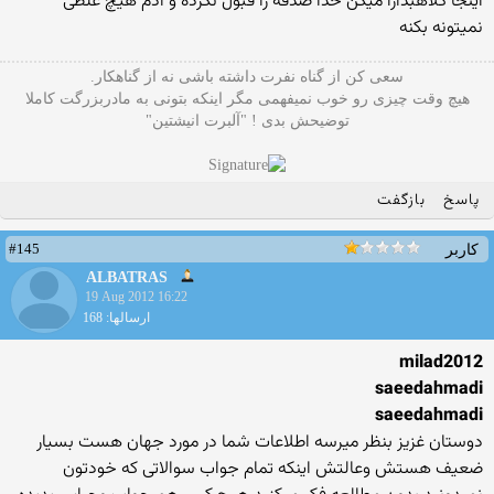
اینجا کلاهبدارا میگن خدا صدقه را قبول نکرده و ادم هیچ غلطی
نمیتونه بکنه
سعی کن از گناه نفرت داشته باشی نه از گناهکار.
هیچ وقت چیزی رو خوب نمیفهمی مگر اینکه بتونی به مادربزرگت کاملا
توضیحش بدی ! "آلبرت انیشتین"
پاسخ
بازگفت
#145
کاربر
ALBATRAS
19 Aug 2012 16:22
ارسالها: 168
milad2012
saeedahmadi
saeedahmadi
دوستان غزیز بنظر میرسه اطلاعات شما در مورد جهان هست بسیار
ضعیف هستش وعالتش اینکه تمام جواب سوالاتی که خودتون