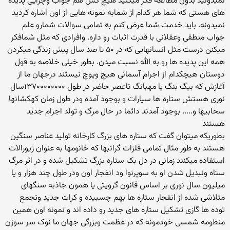
نمیدونید بدون مطالعه فکر میکنید هیچ کس هم جواب وچرایی پدیده
های هستی که شما هر کدام از شمابه نمونه هایی از اون اشاره کردید
نمیدونه. باید خدمت شما عرض کنم به تمامی سوالات شمارو علم
جواب منطقی وعقلانی با قدرت اثبات رو داره. وافرادی که مثل شمافکر
میکنن درست مثل انسانهایی که در ۵۰ تا صد سال پیش زندگی میکردن
همه این پدیده ها رو به الله نسبت میدن. بطور خیلی خلاصه به قول
دوستان هیچکدام از اجرام آسمانی هیچ وپوچ نیستند درجهان ما از
آغازش که بیگ بنگ یا مهبانگ تاعصر حاضر در طول ۱۳۷۰۰۰۰۰۰۰۰سال
نوری هستش ستاره ها سیارات و بوجود آمده ودر طول زمان کهکشانها
سحابیها و..... بوجود آمدند دائما در حال مرگ و تولد اجرام جدید
هستند
بطوریکه میتوان گفت که ستاره های بزرگ کارخانه تولید عناصر سنگین
هستند به طور مثال تمامی فلزات گرانبها که خانومها به عنوان زیورالات
استفاده میکنند زمانی در دل بک ستاره بزرگ تشکیل شده و در اثر مرگ
ستاه ونبدیل شدن او به سوپرنوا ود انفجار اون ودر طول چند هزار و یا
میلیون سال نوری بر اساس قانون گرویتی یا همون جاذبه سنگهای
متلاشی شده از انفجار ستاره ها بهم چسبیده و کرات جدید وتجمع
توده ها گازی تشکیل ستاره های جدید رو داده اند و نمونه اون همین
منظومه شمسی خودمونه که در غظمت وبزرگی جهان ما نوک سر سوزن