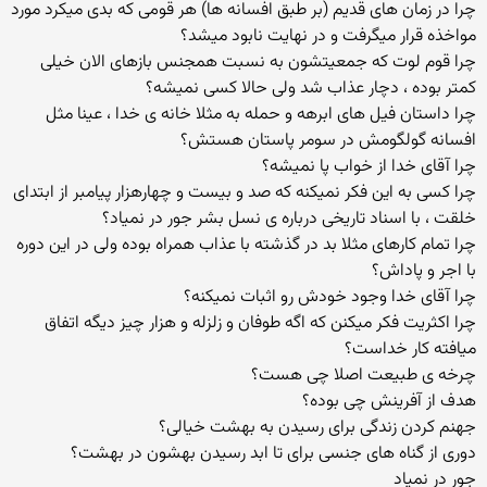
چرا در زمان های قدیم (بر طبق افسانه ها) هر قومی که بدی میکرد مورد
مواخذه قرار میگرفت و در نهایت نابود میشد؟
چرا قوم لوت که جمعیتشون به نسبت همجنس بازهای الان خیلی
کمتر بوده ، دچار عذاب شد ولی حالا کسی نمیشه؟
چرا داستان فیل های ابرهه و حمله به مثلا خانه ی خدا ، عینا مثل
افسانه گولگومش در سومر پاستان هستش؟
چرا آقای خدا از خواب پا نمیشه؟
چرا کسی به این فکر نمیکنه که صد و بیست و چهارهزار پیامبر از ابتدای
خلقت ، با اسناد تاریخی درباره ی نسل بشر جور در نمیاد؟
چرا تمام کارهای مثلا بد در گذشته با عذاب همراه بوده ولی در این دوره
با اجر و پاداش؟
چرا آقای خدا وجود خودش رو اثبات نمیکنه؟
چرا اکثریت فکر میکنن که اگه طوفان و زلزله و هزار چیز دیگه اتفاق
میافته کار خداست؟
چرخه ی طبیعت اصلا چی هست؟
هدف از آفرینش چی بوده؟
جهنم کردن زندگی برای رسیدن به بهشت خیالی؟
دوری از گناه های جنسی برای تا ابد رسیدن بهشون در بهشت؟
جور در نمیاد