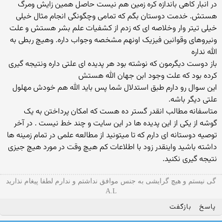
در انبار کاهی باندازه کره زمین هم نیست حاصل همین زایش ومرگ
هستش. خدمت دوستان بگم که تمامی وچگونگی انجام مثال خیلی
خیلی تیتر وار وخلاصه ای که زدم از کشفیات علم بشر هستش و علت
ونیروهای وقوانین فیزیک اونهم مشخصه وجواب داره. وهیچ ربطی به
الله نداره
باز دوست دیگرمون که نوشته بود هر پدیده ای علتی داره ونتیجه گیری
کرده بود که علت وجود ابن جهان الله هستش
این سوال رو دارم طبق استدلال شما پس باید الله هم خودش مهلول
علتی دیگر باشه.
متاسفانه مطالب انقدر گستر ده هست که امکان پرداختن به یک
گوشه از یکی از این پدیده ها در این سایت و چند خط نیست . در آخر
توصیه دوستانه ای دارم که تا میتونید از مطالعه علمی در تمام زمینه ها
داشته باشید واینقدر زود با اطلاعات کم هیچ وقت در مورد هیچ جیزی
نتیجه گیری نکنید.
گی نیستم و هیچ گرایشی به جنس موافق نداشتم و ندارم لطفا پیغام نذارید
A.L
پاسخ
بازگفت