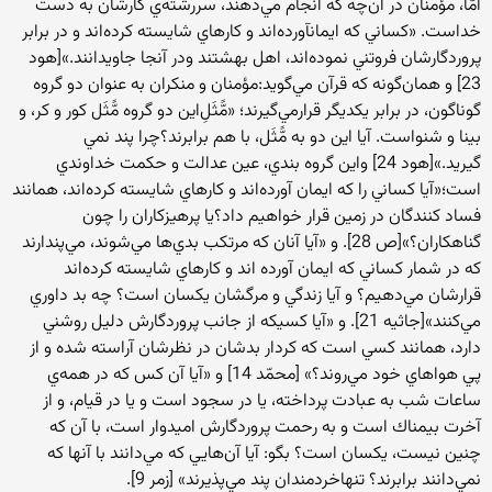
امّا، مؤمنان در آن‌چه كه انجام مي‌دهند، سررشته‌ي كارشان به دست
خداست. «كساني كه ايمانآورده‌اند و كارهاي شايسته كرده‌اند و در برابر
پروردگارشان فروتني نموده‌اند، اهل بهشتند ودر آنجا جاويدانند.»‌[هود
23] و همان‌گونه كه قرآن مي‌گويد:‌مؤمنان و منكران به عنوان دو گروه
گوناگون، در برابر يكديگر قرارمي‌گيرند؛ «مًّثَلِ‌اين دو گروه مًّثَل كور و كر، و
بينا و شنواست. آيا اين دو به مًّثَل، با هم برابرند؟چرا پند نمي
گيريد.»‌[هود 24] واين گروه بندي، عين عدالت و حكمت خداوندي
است؛‌«آيا كساني را كه ايمان آورده‌اند و كارهاي شايسته كرده‌اند، همانند
فساد كنندگان در زمين قرار خواهيم داد؟يا پرهيزكاران را چون
گناهكاران؟»‌[ص 28]. و «آيا آنان كه مرتكب بدي‌ها مي‌شوند، مي‌پندارند
كه در شمار كساني كه ايمان آورده اند و كارهاي شايسته كرده‌اند
قرارشان مي‌دهيم؟ و آيا زندگي و مرگشان يكسان است؟ چه بد داوري
مي‌كنند»‌[جاثيه 21]. و «آيا كسيكه از جانب پروردگارش دليل روشني
دارد، همانند كسي است كه كردار بدشان در نظرشان آراسته شده و از
پي هواهاي خود مي‌روند؟» ‌[محمّد 14] و «آيا آن كس كه در همه‌ي
ساعات شب به عبادت پرداخته، يا در سجود است و يا در قيام، و از
آخرت بيمناك است و به رحمت پروردگارش اميدوار است، با آن كه
چنين نيست، يكسان است؟ بگو: آيا آن‌هايي كه مي‌دانند با آنها كه
نمي‌دانند برابرند؟ تنهاخردمندان پند مي‌پذيرند» [زمر 9].