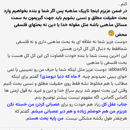
کنم .
در ضمن عزیزم اینجا تاپیک مذهبه پس اگر شما و بنده بخواهیم وارد
بحث حقیقت مطلق و نسبی بشویم باید جهت گیریمون به سمت
مسائل مذهبی باشه مثل مقوله خدا یا دین نه بحثهای فلسفی
محض
دوست عزیز شما نه علاقه ای به بحث مذهبی داری و نه فلسفی
شمافقط به دنبال کل کل کردن هستی
این اخرین پست شما با بنده خودت قضاوت کن این کل کل هست یا
بحث فلسفی یا مذهبی
abbas90: دوست عزیز مثل اینکه شما یا حرف من رو نمیبینی یا نمی
خوای ببینی نمیدونم چیه
. ۶ ماه که دنیا نیومدی؟
گفتم برای اینکه
مطالب با هم مخلوط نشه فقط روی حقیقت مطلق و نسبی بحث کنیم
وقتی این بحث تموم شد بریم سراغ خدا و دین و غیره. به قول ارمنی ها
گاماس گاماس. اگه مفهوم نیست بیشتر توضیح بدم.
جناب عقل کل
زیاد هم خودت رو برای
عصبانی کردن من خسته نکن
عزیزم من هم حوصلم زیاده و هم دیر عصبانی میشم
. گفتم که
هرچقدر طول بکشه مشکلی نیست.
من پایه بحث هست
م.