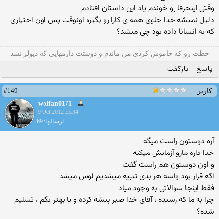
وقتی اینحرفا رو خوندم یاد این داستان افتادم
دلیل نمیشه خدا جلوی همه ی کارا رو بگیره اونوقت پس اون اختیاری
که به انسانا داده بود چی میشد؟
خطت رو که خاموش کردی من ماندم و دوستت دارمهایی که دیولر نشد
پاسخ
بازگفت
#149
کاربر
wolfan0171
9 Oct 2012 23:34
ارسالها: 69
آره دوستون راست میگه
خدا داره مارو آزمایش میکنه
و اون دوستون هم راست گفت
اگه قرار بود واسه هر بدی تنبیه میشدیم لوس میشد
فقط اینجا سوالاتی به وجود میاد
چرا به ما که رسیده ، آقای خدا صبر پیشه کرده و یا بهتر بگم ، تسلیم
شده؟