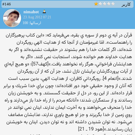
#146
کاربر
nimahot
23 Aug 2012 07:21
ارسالها: 100
قرآن در آيه ي دوم از سوره ي بقره، مي‌فرمايد كه: «اين كتاب پرهيزگاران
را راهنماست». امّا غير‌مؤمنان از آنجا كه از هدايت الهي رويگردان
شده‌اند، اگر كلمات خدا را هم بشنوند در حقيقت نشنيده‌اند و اگر به
هدايت خداوند هم خوانده شوند، استجابت نمي كنند. «اگر به
هدايتشان فراخواني، هرگز راه نخواهند يافت.»‌[كهف57]؛ «و هيچ آيه‌اي
از آيات پروردگارشان برايشان نازل نشد، جز آن كه از آن رويگردان
شدند.»‌[انعام 4]. رويگرداني كافران، از هدايت الهي، بدين سبب است
كه آنان از وجود حقيقي خود دور افتاده‌اند؛ چون براي خدا شريك و برابر
قرار داده‌اند. از اين رو، در دل از حقيقت گسستند. و به خويشتن زيان
رساندند و از ستمگران شدند؛ «آنانكه مردم را از راه خدا باز مي‌دارند و راه
خدا را منحرف مي‌خواهند و به آخرت ايمان ندارند، اينان نمي توانند در
روي زمين از خدا بگريزند و جز او هيچ ياوري ندارند، عذابشان مضاعف
مي‌شود. نه توان شنيدن داشته اند و نه توان ديدن. اينان به خويشتن
زيان رسانيدند.»‌[هود 19 ‌ـ 21]