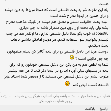
هست.
بله این مقوله شر یه بحث فلسفی است که صرفا مربوط به دین میشه
و برای همین در اینجا مطرح شده است
البته بحث حقیقت نسبی و مطلق هم میشه در تاپیک مذهب مطرح
بشه ولی باید بحث اون روی دین متمرکز باشه نه چیز دیگری
abbas90: خوب بگو فعلا دلیل فلسفی ندارم . ما اونقدر هم بی جنبه
نیستم بخواییم سو استفاده کنیم. هر موقع آمادگی داشتی باهات
بحث میکنیم.
دوست عزیز این دلایل فلسفی رو برای بنده آنالیز کن ببینم منظورتون
چه جور دلایلی است ؟
شما یه لطفی هم به من بکن این دلایل فلسفی خودتون رو که برای
بنده در پستهای قبلی آورده اید رو در اینجا ذکر کنید تا من هم بیشتر
متوجه بشم این دلایل فلسفی چی هستند تا از محضر شما استاد عزیز
فلسفه کسب فیض کنم .
عقاید من و شما میتونه اشتباه باشه ولی انسانیت هرگز, پس همیشه انسانیتت
رو بر عقایدت چیره بکن
پاسخ
بازگفت