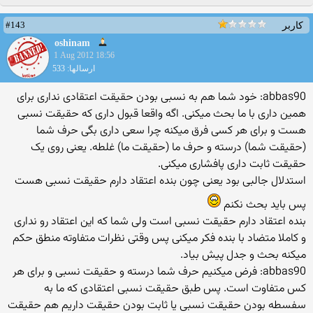
#143
کاربر
oshinam
1 Aug 2012 18:56
ارسالها: 533
abbas90: خود شما هم به نسبی بودن حقیقت اعتقادی نداری برای
همین داری با ما بحث میکنی. اگه واقعا قبول داری که حقیقت نسبی
هست و برای هر کسی فرق میکنه چرا سعی داری بگی حرف شما
(حقیقت شما) درسته و حرف ما (حقیقت ما) غلطه. یعنی روی یک
حقیقت ثابت داری پافشاری میکنی.
استدلال جالبی بود یعنی چون بنده اعتقاد دارم حقیقت نسبی هست
پس باید بحث نکنم
بنده اعتقاد دارم حقیقت نسبی است ولی شما که این اعتقاد رو نداری
و کاملا متضاد با بنده فکر میکنی پس وقتی نظرات متفاوته منطق حکم
میکنه بحث و جدل پیش بیاد.
abbas90: فرض میکنیم حرف شما درسته و حقیقت نسبی و برای هر
کس متفاوت است. پس طبق حقیقت نسبی اعتقادی که ما به
سفسطه بودن حقیقت نسبی یا ثابت بودن حقیقت داریم هم حقیقت