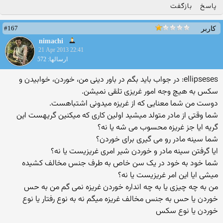
پاسخ
بازگفت
#167
کاربر
nimachi
21 Apr 2013 22:41
ارسالها: 572
ellipseses: در جواب باید بگم در باور دینی من، خوردن، خوابیدن و
سکس به هیچ وجه امور غریزی تلقی نمیشن.
دوست من شما معنایی که از غریزه میدونی اشتباهست.
شما وقتی از مادر متولد میشید اولین کاری که میکنین گریهست این
گریه ایا جز غریزه محسوب می شه یا نه؟
شما سینه مادر رو می گیری برای خوردن؟
ایا گرفتن سینه مادر و خوردن شیر امری غریزیست یا نه؟
شما خود به خود در یک سن خاص به طرف جنس مخالف کشیده
میشی ایا این امر غریزیست یا نه؟
من به چه چیزی یا به چه انداره خوردن غریزه نمی گم من به حس
خوردن یا حس به جنس مخالف غریزه میگم نه به نوع رفتار یا نوع
خوردن یا نوع سکس