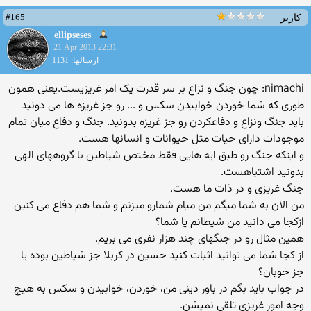
#165
کاربر
ellipseses
21 Apr 2013 22:31
ارسالها: 1131
nimachi: چون جنگ و نزاع بر سر قدرت یک امر غریزیست.یعنی همون
طوری که شما خوردن خوابیدن سکس و ... رو جز غریزه ها می دونید
باید جنگ ونزاع و دفاعکردن رو جز غریزه بدونید. جنگ و دفاع میان تمام
موجودات دارای حیات مثل حیوانات و انسانها هست.
و اینکه جنگ رو طبق ایه هایی فقط مختص شیاطین با گروههای الهی
بدونید اشتباهست.
جنگ غریزی و در ذات ما هست.
من الان به شما میگم من میام شمارو میزنم و شما هم دفاع می کنین
ازکجا می دانید من شیطانم یا شما؟
همین مثال رو در جنگهای چند هزار نفری می بریم.
از کجا شما می توانید اثبات کنید حسین در کربلا جز شیاطین بوده یا
جز خوبان؟
در جواب باید بگم در باور دینی من، خوردن، خوابیدن و سکس به هیچ
وجه امور غریزی تلقی نمیشن.