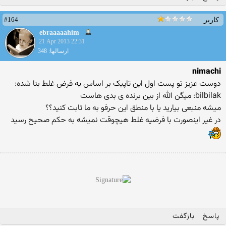
#164
کاربر
ebraaaaahim
21 Apr 2013 22:31
ارسالها: 348
nimachi
دوست عزیز تو پست اول این تاپیک بر اساس یه فرض غلط بنا شده:
bilbilak: میگن الله از بین برنده ی بدی هاست
میشه منبعی بیارید یا با منطق این حرفو به ما ثابت کنید؟؟
در غیر اینصورت با فرضیه غلط هیچوقت نمیشه به حکم صحیح رسید
پاسخ
بازگفت