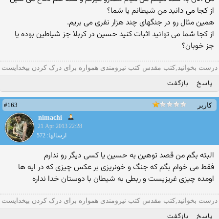
از کجا می دانید من شیطانم یا شما؟
همین مثال رو در جنگهای چند هزار نفری می بریم.
از کجا شما می توانید اثبات کنید حسین در کربلا جز شیاطین بوده یا
جز خوبان؟
درست بخوانید,کتب مقدس کتب نیرومندی همواره برای درک کردن بیخدایست
پاسخ
بازگفت
#163
کاربر
nimachi
21 Apr 2013 22:28
ارسالها: 572
البته بگم من قصد توهین به حسین یا کسی دیگر رو ندارم
فقط می خوام بگم که جنگ و خونریزی بر عکس چیزی که در ایه ها
اومده چیزی غریزیست و ربطی به شیطان با دوستان خدا نداره
درست بخوانید,کتب مقدس کتب نیرومندی همواره برای درک کردن بیخدایست
پاسخ
بازگفت