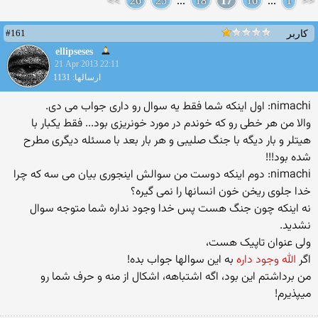
>>
26
25
...
18
17
16
...
1
<<
#161
کاربر
ellipseses
21 Apr 2013 22:11
ارسالها: 1131
nimachi: اول اینکه شما فقط یه سوال رو داری جواب می دی.
والا من هر خطی رو که خوندم در مورد خونریزی بود... فقط یکبار با
هیتلر و بار دیگه با جنگ صلیبی و هر بار بعد با مسئله دیگری مطرح
شده بود!!!
nimachi: دوم اینکه دوست من سوالش اینجوری بیان می سه که چرا
خدا جلوی ریخن خون انسانها را نمی گیره؟
نه اینکه چون جنگ هست پس خدا وجود نداره شما متوجه سوال
نشدید.
ولی عنوان تاپیک هست،
اگر
الله وجود داره
به این سوالها جواب بده!
من برداشتم این بود، اگه اشتباهه، اشکال از منه و حرف شما رو
میپذیرم!