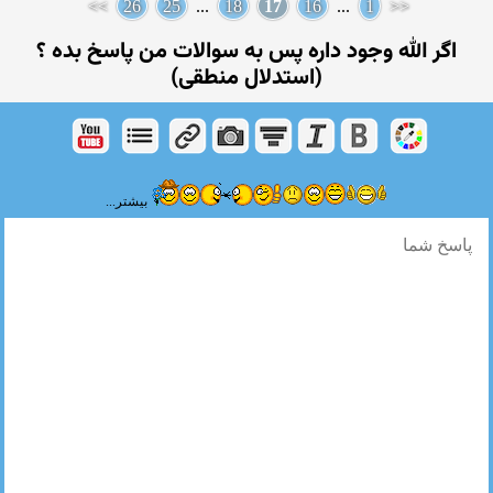
>>
26
25
...
18
17
16
...
1
<<
اگر الله وجود داره پس به سوالات من پاسخ بده ؟
(استدلال منطقی)
بیشتر...