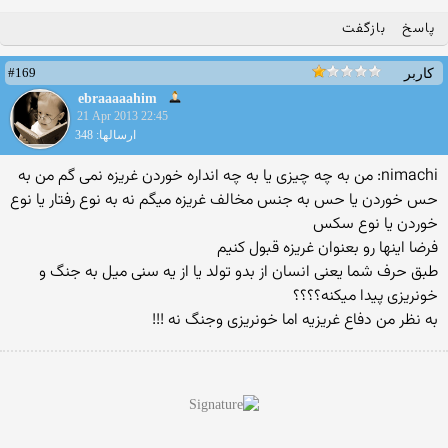
پاسخ
بازگفت
#169
کاربر
ebraaaaahim
21 Apr 2013 22:45
ارسالها: 348
nimachi: من به چه چیزی یا به چه انداره خوردن غریزه نمی گم من به
حس خوردن یا حس به جنس مخالف غریزه میگم نه به نوع رفتار یا نوع
خوردن یا نوع سکس
فرضا اینها رو بعنوان غریزه قبول کنیم
طبق حرف شما یعنی انسان از بدو تولد یا از یه سنی میل به جنگ و
خونریزی پیدا میکنه؟؟؟؟
به نظر من دفاع غریزیه اما خونریزی وجنگ نه !!!