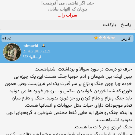
حتی اگر نباشی، می آفرینمت!
چونان که التهاب بیابان،
سراب را...
پاسخ
بازگفت
#162
کاربر
nimachi
21 Apr 2013 22:21
ارسالها: 572
حرف تو درست در مورد سوالا و برداشتت اشتباهست
ببین اینکه بین شیطان و ادم خوبها جنگ هست این یک چیزه بی
خوده چرا چون جنگ و نزاع بر سر قدرت یک امر غریزیست.یعنی همون
طوری که شما خوردن خوابیدن سکس و ... رو جز غریزه ها می دونید
باید جنگ ونزاع و دفاع کردن رو جز غریزه بدونید. جنگ و دفاع میان
تمام موجودات دارای حیات مثل حیوانات و انسانها هست.
و اینکه جنگ رو طبق ایه هایی فقط مختص شیاطین با گروههای الهی
بدونید اشتباهست.
جنگ غریزی و در ذات ما هست.
من الان به شما میگم من میام شمارو میزنم و شما هم دفاع می کنین