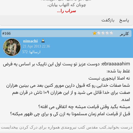
چونان که التهاب بیابان،
سراب را...
پاسخ
بازگفت
#166
کاربر
nimachi
21 Apr 2013 22:36
ارسالها: 572
ebraaaaahim: دوست عزیز تو پست اول این تاپیک بر اساس یه فرض
غلط بنا شده:
نه اصلا اینجوری نیست
شما صفات خدایی رو که قبول دارین مورور کنین بعد می بینین هزاران
صفت برای خدا قائل می شید و از این هزاران ۱۰۹ تاش در قران هم
امده.
میشه بگید وقتی قیامت میشه چه اتفاقی می افته؟
قبل از قیامت امام زمان مسلمونا به ازن کی و برای چی ظهور میکنه؟
درست بخوانید,کتب مقدس کتب نیرومندی همواره برای درک کردن بیخدایست