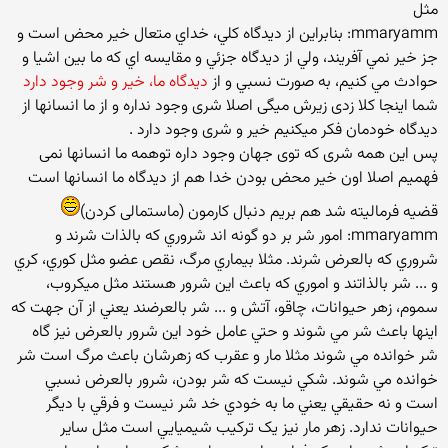
مثل
mmaryamm: بنابراين از ديدگاه كلي، خداي متعال خير محض است و
جز خير نمي آفريند، ولي از ديدگاه جزئي و مقايسه اي كه ما بين اشيا و
حوادث مي كنيم، به صورت نسبي و از
ديدگاه ما، خير و شر وجود دارد
شما اینجا کلا زدی زیرش میگی اصلا شری وجود نداره و از ما انسانها از
دیدگاه خودمان فکر میکنیم خیر و شری وجود دارد .
پس این همه شری که توی جهان وجود داره توهمه ما انسانها نمی
فهمیم اصلا اون خیر محض بودن خدا هم از دیدگاه ما انسانها است
قضیه فرمالیته شد هم بریم دنبال کارمون (ماستمالی کردن)
mmaryamm: امور شر بر دو گونه اند شروري که بالذات شرند و
شروري که بالعرض شرند. مثلا بيماري مرگ، نقص عضو مثل کوري، کري
و ... شر بالذاتند و اموري که باعث اين شرور هستند مثل ميکروب،
سموم، زهر حيوانات، چاقو، آتش و ... شر بالعرضند يعني از آن جهت که
اينها باعث شر مي شوند و حتي عامل خود اين شرور بالعرض نيز گاه
شر خوانده مي شوند مثلا مار و عقرب که زهرشان باعث مرگ است شر
خوانده مي شوند. شکي نيست که شر بودن، شرور بالعرض نسبي
است و نه حقيقي يعني ما به خودي خد شر نيست و فرقي با ديگر
حيوانات ندارد. زهر مار نيز يک ترکيب شيميايي است مثل ساير