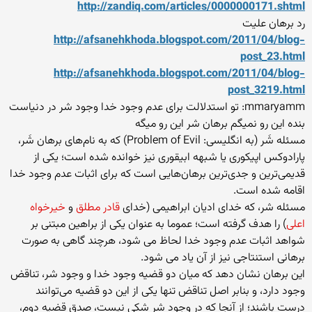
http://zandiq.com/articles/0000000171.shtml
رد برهان علیت
http://afsanehkhoda.blogspot.com/2011/04/blog-
post_23.html
http://afsanehkhoda.blogspot.com/2011/04/blog-
post_3219.html
mmaryamm: تو استدلالت برای عدم وجود خدا وجود شر در دنیاست
بنده این رو نمیگم برهان شر این رو میگه
مسئله شَر (به انگلیسی: Problem of Evil) که به نام‌های برهان شَر،
پارادوکس اپیکوری یا شبهه ابیقوری نیز خوانده شده است؛ یکی از
قدیمی‌ترین و جدی‌ترین برهان‌هایی است که برای اثبات عدم وجود خدا
اقامه شده است.
مسئله شر، که خدای ادیان ابراهیمی (خدای
قادر مطلق
و
خیرخواه
اعلی
) را هدف گرفته است؛ عموما به عنوان یکی از براهین مبتنی بر
شواهد اثبات عدم وجود خدا لحاظ می شود، هرچند گاهی به صورت
برهانی استنتاجی نیز از آن یاد می شود.
این برهان نشان دهد که میان دو قضیه وجود خدا و وجود شر، تناقض
وجود دارد، و بنابر اصل تناقض تنها یکی از این دو قضیه می‌توانند
درست باشند؛ از آنجا که در وجود شر شکی نیست، صدق قضیه دوم،