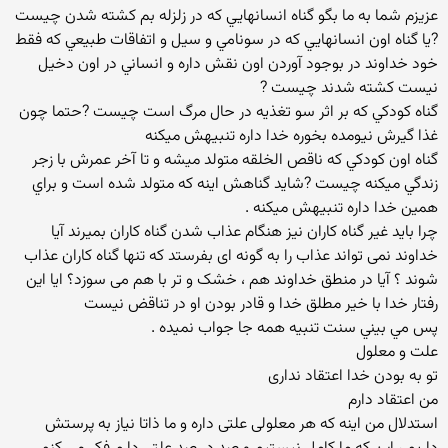
عزيزم شما به ما بگو گناه انسانهايي که در زلزله بم کشته شدن چيست
?يا گناه اون انسانهايي که در سونامي و سيل و اتفاقات طبيعي که فقط
خود خداوند در بوجود آوردن اون نقش داره و انساني در اون دخيل
نيست کشته شدند چيست ?
گناه کودکي که بر اثر سو تغذيه در حال مرگ است چيست ?حتما چون
غذا گيرش نيومده بخوره خدا داره تنبيهش ميکنه
گناه اون کودکي که ناقص الخلقه متولد ميشه و تا آخر عمرش با زجر
زندگي ميکنه چيست ?شايد گناهش اينه که متولد شده است و براي
همين خدا داره تنبيهش ميکنه .
چرا باید غیر گناه کاران نیز هنگام عذاب شدن گناه کاران بمیرند آیا
خداوند نمی تواند عذاب را به گونه ای بفرستد که تنها گناه کاران عذاب
شوند ؟ آیا در منطق خداوند هم ، خشک و تر با هم می سوزد؟ ایا این
رفتار خدا با خیر مطلق خدا و قادر بودن او در تناقض نیست
پس مي بيني سنت تنبيه همه جا جواب نميده .
علت و معلول
تو به بودن خدا اعتقاد نداری
من اعتقاد دارم
استدلال من اینه که هر معلولی علتی داره و ما ذاتا نیاز به پرستش