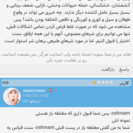
آتشفشان، خشکسالی، حمله حیوانات وحشی، نازایی، ضعف بینایی و
بسیار بسیار عامل کشنده دیگر ندارند. چه خیری می تواند در وقوع
طوفان و سیل و کوری و کوررنگی و ناقص الخلقه بودن باشد؟ پس
مشاهده می شود که در صورت غلط فرض کردن تمامی اشکالات قبلی،
تنها می توانیم برای شرهای مصنوعی، آنهم با این همه ارفاق، سنت
اختیار را قبول کنیم. اما در مورد شرهای طبیعی برهان شر استوار است.
عقاید من و شما میتونه اشتباه باشه ولی انسانیت هرگز, پس همیشه انسانیتت
رو بر عقایدت چیره بکن
پاسخ
بازگفت
#59
کاربر
mmaryamm
8 Mar 2012 04:40
ارسالها: 129
oshinam: پس شما قبول داری که مغلطه باز هستی
نمونه اش
شما به من گفتی مغلطه باز در پست قبلی oshinam: سنت قياس يه