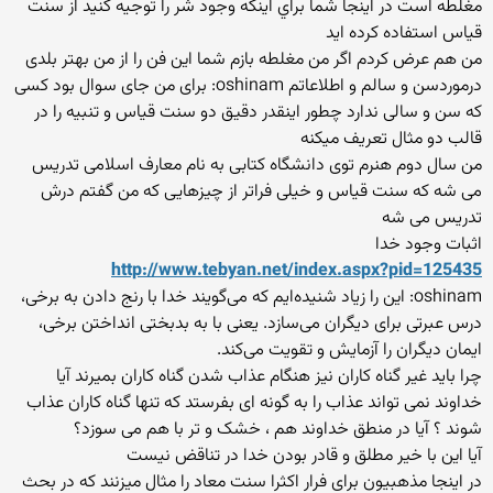
مغلطه است در اینجا شما براي اينکه وجود شر را توجيه کنيد از سنت
قياس استفاده کرده ايد
من هم عرض کردم اگر من مغلطه بازم شما این فن را از من بهتر بلدی
درموردسن و سالم و اطلاعاتم oshinam: برای من جای سوال بود کسی
که سن و سالی ندارد چطور اینقدر دقیق دو سنت قیاس و تنبیه را در
قالب دو مثال تعریف میکنه
من سال دوم هنرم توی دانشگاه کتابی به نام معارف اسلامی تدریس
می شه که سنت قیاس و خیلی فراتر از چیزهایی که من گفتم درش
تدریس می شه
اثبات وجود خدا
http://www.tebyan.net/index.aspx?pid=125435
oshinam: این را زیاد شنیده‌ایم که می‌گویند خدا با رنج دادن به برخی،
درس عبرتی برای دیگران می‌سازد. یعنی با به بدبختی انداختن برخی،
ایمان دیگران را آزمایش و تقویت می‌کند.
چرا باید غیر گناه کاران نیز هنگام عذاب شدن گناه کاران بمیرند آیا
خداوند نمی تواند عذاب را به گونه ای بفرستد که تنها گناه کاران عذاب
شوند ؟ آیا در منطق خداوند هم ، خشک و تر با هم می سوزد؟
آیا این با خیر مطلق و قادر بودن خدا در تناقض نیست
در اینجا مذهبیون برای فرار اکثرا سنت معاد را مثال میزنند که در بحث