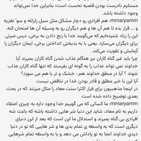
مستلزم نادرست بودن قضیه نخست است؛ بنابراین خدا نمی‌تواند
وجود داشته باشد.
mmaryamm: هم افرادی رو دچار مشکل مثل سیل زلزلله و سو’ تغزیه
و ... قرار بده تا هم آن ها و هم دیگران رو به وسیله آن ها امتحان کنه.
این را زیاد شنیده‌ایم که می‌گویند خدا با رنج دادن به برخی، درس عبرتی
برای دیگران می‌سازد. یعنی با به بدبختی انداختن برخی، ایمان دیگران را
آزمایش و تقویت می‌کند.
چرا باید غیر گناه کاران نیز هنگام عذاب شدن گناه کاران بمیرند آیا
خداوند نمی تواند عذاب را به گونه ای بفرستد که تنها گناه کاران عذاب
شوند ؟ آیا در منطق خداوند هم ، خشک و تر با هم می سوزد؟
آیا این با خیر مطلق و قادر بودن خدا در تناقض نیست
در اینجا مذهبیون برای فرار اکثرا سنت معاد را مثال میزنند که در بحث
بعدی توضیح داده شده است
mmaryamm: ما کسانی که می گوییم خدا وجود داره به چیزی اعتقاد
داریم به نام معاد، شاید این دنیا شر هایی داشته باشه که باعث شه
افرادی بی گناه بمیرند و استدلال ما این است که بعد از این دنیای
دیگری است که به واسطه ی تمام بدی ها و شر هاییی که تو در دنیا
دیدی خداوند انجا به تو پاداش می دهد و یا به واسطه تمام شرهایی