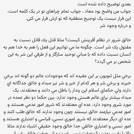
بعدی توضیح داده شده است
جواب من واضح بود معاد ، جواب تمام چراهای تو در یک کلمه است.
این فرار نیست یک توجیح منطقیه که تو ازش فرار می کنی.
و درباره وجود شر
خالق شرور در نظام آفرينش كيست؟ مثلا قتل يك قاتل نسبت به
مقتول يك شر است. چگونه ما مي توانيم اين فعل را هم به خدا هم به
انسان نسبت داده كه با مباني توحيد سازگار و از طرفي اين شر به اين
شخص بر مي گردد؟
برخي مثل ثنويون بر اين عقيده اند که موجودات عالم دو گونه اند برخي
خيرند و برخي شر و هر کدام از خير و شر نيز مبداء و خالق جداگانه اي
دارند ولي حکماي اسلام اين پندار را باطل مي دانند و معتقدند، يک
مبداء بيشتر براي عالم هستي وجود ندارد. بين حکما دو نظر عمده در
مورد شرور وجود دارد. عده اي معتقدند که شرور امور عدمي هستند و
امور عدمي نيازمند خالق نيستند چون وجود ندارند که خالق طلب کنند و
عده اي ديگر معتقدند که شرور اموري نسبي، قياسي و اعتباري هستند و
امور نسبي و اعتباري خالقي جدا خالق وجود حقيقي اشياء ندارند مثلا
بالا يا پايين بودن يک صفت نسبي است و اني صفت خالفي غير از