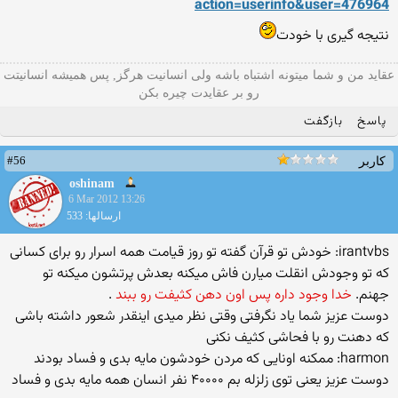
action=userinfo&user=476964
نتیجه گیری با خودت
عقاید من و شما میتونه اشتباه باشه ولی انسانیت هرگز, پس همیشه انسانیتت
رو بر عقایدت چیره بکن
پاسخ
بازگفت
#56
کاربر
oshinam
6 Mar 2012 13:26
ارسالها: 533
irantvbs: خودش تو قرآن گفته تو روز قیامت همه اسرار رو برای کسانی
که تو وجودش انقلت میارن فاش میکنه بعدش پرتشون میکنه تو
جهنم.
خدا وجود داره پس اون دهن کثیفت رو ببند
.
دوست عزیز شما یاد نگرفتی وقتی نظر میدی اینقدر شعور داشته باشی
که دهنت رو با فحاشی کثیف نکنی
harmon: ممکنه اونایی که مردن خودشون مایه بدی و فساد بودند
دوست عزیز یعنی توی زلزله بم ۴۰۰۰۰ نفر انسان همه مایه بدی و فساد