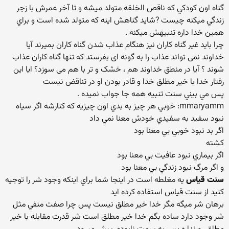
گناه اون کودکي که ناقص الخلقه متولد ميشه و تا آخر عمرش با زجر
زندگي ميکنه چيست ?شايد گناهش اينه که متولد شده است و براي
همين خدا داره تنبيهش ميکنه .
چرا باید غیر گناه کاران نیز هنگام عذاب شدن گناه کاران بمیرند آیا
خداوند نمی تواند عذاب را به گونه ای بفرستد که تنها گناه کاران عذاب
شوند ؟ آیا در منطق خداوند هم ، خشک و تر با هم می سوزد؟ ایا این
رفتار خدا با خیر مطلق خدا و قادر بودن او در تناقض نیست
پس مي بيني سنت تنبيه همه جا جواب نميده .
mmaryamm: خوبي هر چيز به بدي اون چيزيه که کنارشه اگر سياه
نبود سفيد به سفيدي خودش معنا نمي داد
اگر بد نبود خوبي بي معنا بود
کشته
اگر بيماري نبود عافيت بي معنا بود
و اگر مرگ نبود زندگي بي معنا بود
سنت قياس
يه مغلطه است در اینجا شما براي اينکه وجود شر را توجيه
کنيد از سنت قياس استفاده کرده ايد
برهان شر ميگه مگر خدا خير مطلق نيست پس چرا صفت منفي مثل
شر وجود دارد ساده بگم خدا خير مطلق است شر قدرت مقابله با خير