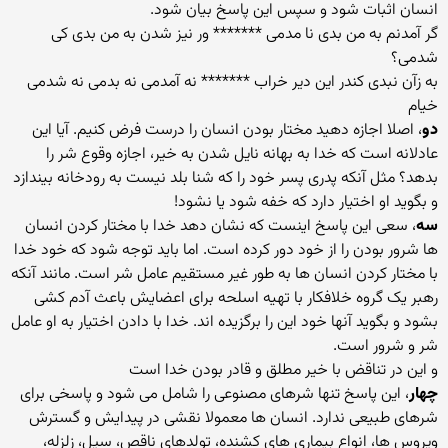
انسان اثبات شود و سپس این پاسخ بیان شود.
گر آمدنم به من بدی نا مدمی ******* ور نیز شدن به من بدی کی
شدمی؟
به زآن نبدی کندر این دیر خراب ******* نه آمدمی نه بدمی نه شدمی
خیام
دو
، اصلا اجازه دهید مختار بودن انسان را درست فرض کنیم. آیا این
عادلانه است که خدا به بهانه نایل شدن به خیر، اجازه وقوع شر را
بدهد؟ مثل آنکه پدری پسر خود را که شنا بلد نیست به رودخانه بیندازد
و بگوید او اختیار دارد که خفه شود یا نشود!
سه
، سعی این پاسخ اینست که نشان دهد خدا با مختار کردن انسان
ها شرور بودن را از خود دور کرده است. اما باید توجه شود که خود خدا
با مختار کردن انسان ها به طور غیر مستقیم عامل شر است. مانند آنکه
رهبر یک گروه خلافکار با تهیه اسلحه برای اعضایش باعث آدم کشی
بشود و بگوید آنها خود این را برگزیده اند. خدا با دادن اختیار به او عامل
شر و شرور است.
و این در تناقض با خیر مطلق و قادر بودن خدا است
چهار
، این پاسخ تنها شرهای مصنوعی را شامل می شود و پاسخی برای
شرهای طبیعی ندارد. انسان ها معمولا نقشی در پیدایش و گسترش
ویروس ها، انواع بیماری های کشنده، تولدهای ناقص، سیل، زلزله،