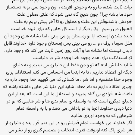
داریم ، این که ما کامل نیستیم و صد در صد علتی دارم فکر می کنم
برات ثابت شده، ما رو یه وجودی افریده ، اون وجود نمی تونه دستساز
خود ما باشه چرا؟ چون هیچ گاه نمی شود که علتی معلول علت
خودش باشد،وقتی این علت و معلول رو تا آخر پیش بریم به علت
العلول می رسیم ، یکی دیگر از استدلال هایی که برای نبود خداست
دیده نشدن اوست، ایا تو زمستان رو می بینی ، اما نشانه های وجود آن
مثل سرما ، برف ، و ... رو می بینی پس زمستان وجود داره، خداوند قابل
دیدن نیست اما نشانه ها و آیات روی زمین ثابت می کنه که وجود داره.
تو استدلالت برای عدم وجود خدا وجود شر در دنیاست.
شاید دلیلش اینه که تو و من فقط این دنیا رو می بینیم و به دنیای
دیگه ای اعتقاد نداریم ، تا به اینجا من احساس می کنم استدلالم برای
وجود خدا منطقیه و اما شر ، ما کسانی که می گوییم خدا وجود داره به
چیزی اعتقاد داریم به نام معاد، شاید این دنیا شر هایی داشته باشه که
باعث شه افرادی بی گناه بمیرند و استدلال ما این است که بعد از این
دنیای دیگری است که به واسطه ی تمام بدی ها و شر هاییی که تو در
دنیا دیدی خداوند انجا به تو پاداش می دهد و یا به واسطه تمام
شرهایی که به وجود اوردی عذاب.
اگر خداوند می خواست تمام قدرتش رو در این دنیا قرار بده و دنیا رو از
هر شری پاک کنه اونوقت قدرت انتخاب و تصمیم گیری رو از بشر می