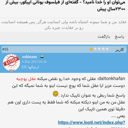
می‌توان او را خدا نامید؟ - گفته‌ای از فیلسوف یونانی اپیکور، بیش از
۲۳۰۰سال پیش
عقاید من و شما میتونه اشتباه باشه ولی انسانیت هرگز, پس همیشه انسانیتت
رو بر عقایدت چیره بکن
پاسخ
بازگفت
#55
کاربر
oshinam
6 Mar 2012 04:38
ارسالها: 533
daltonkhafan: عقلی که وجود خدا رو نقض میکنه
عقل پوچیه
دوست عزیز ایا عقل شما که پوچ نیست اینو به شما نمیگه که این
پاسخ شما ربطی به عنوان تاپیک ندارد .
عقل من به من اینو دیکته میکنه که شما فقط یه پست داری اون هم
دقیقا توی همین تاپیک این
یعنی ....
https://www.looti.net/index.php?