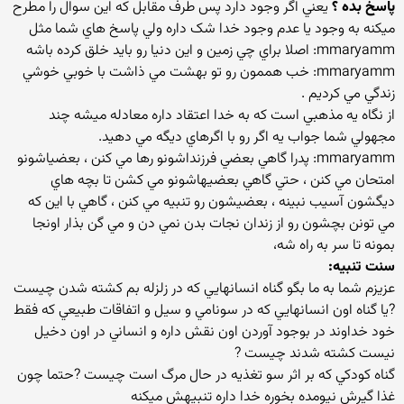
پاسخ بده ؟
يعني اگر وجود دارد پس طرف مقابل که اين سوال را مطرح
ميکنه به وجود يا عدم وجود خدا شک داره ولي پاسخ هاي شما مثل
mmaryamm: اصلا براي چي زمين و اين دنيا رو بايد خلق کرده باشه
mmaryamm: خب هممون رو تو بهشت مي ذاشت با خوبي خوشي
زندگي مي کرديم .
از نگاه يه مذهبي است که به خدا اعتقاد داره معادله ميشه چند
مجهولي شما جواب يه اگر رو با اگرهاي ديگه مي دهيد.
mmaryamm: پدرا گاهي بعضي فرزنداشونو رها مي کنن ، بعضياشونو
امتحان مي کنن ، حتي گاهي بعضيهاشونو مي کشن تا بچه هاي
ديگشون آسيب نبينه ، بعضيشون رو تنبيه مي کنن ، گاهي با اين که
مي تونن بچشون رو از زندان نجات بدن نمي دن و مي گن بذار اونجا
بمونه تا سر به راه شه،
سنت تنبيه:
عزيزم شما به ما بگو گناه انسانهايي که در زلزله بم کشته شدن چيست
?يا گناه اون انسانهايي که در سونامي و سيل و اتفاقات طبيعي که فقط
خود خداوند در بوجود آوردن اون نقش داره و انساني در اون دخيل
نيست کشته شدند چيست ?
گناه کودکي که بر اثر سو تغذيه در حال مرگ است چيست ?حتما چون
غذا گيرش نيومده بخوره خدا داره تنبيهش ميکنه