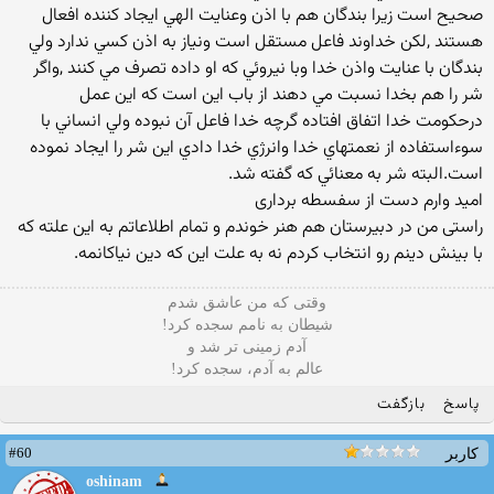
صحيح است زيرا بندگان هم با اذن وعنايت الهي ايجاد کننده افعال
هستند ,لکن خداوند فاعل مستقل است ونياز به اذن کسي ندارد ولي
بندگان با عنايت واذن خدا وبا نيروئي که او داده تصرف مي کنند ,واگر
شر را هم بخدا نسبت مي دهند از باب اين است که اين عمل
درحکومت خدا اتفاق افتاده گرچه خدا فاعل آن نبوده ولي انساني با
سوءاستفاده از نعمتهاي خدا وانرژي خدا دادي اين شر را ايجاد نموده
است.البته شر به معنائي که گفته شد.
امید وارم دست از سفسطه برداری
راستی من در دبیرستان هم هنر خوندم و تمام اطلاعاتم به این علته که
با بینش دینم رو انتخاب کردم نه به علت این که دین نیاکانمه.
وقتی که من عاشق شدم
شیطان به نامم سجده کرد!
آدم زمینی تر شد و
عالم به آدم، سجده کرد!
پاسخ
بازگفت
#60
کاربر
oshinam