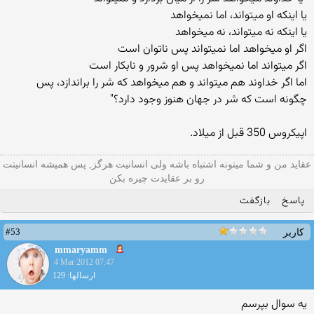
یا اینکه او میتواند، اما نمیخواهد
یا اینکه نه میتواند، نه میخواهد
اگر او میخواهد اما نمیتواند پس ناتوان است
اگر میتواند اما نمیخواهد پس او شرور و نابکار است
اما اگر خداوند هم میتواند و هم میخواهد که شر را براندازد، پس
چگونه است که شر در جهان هنوز وجود دارد؟"
اپیکروس 350 قبل از میلاد.
عقاید من و شما میتونه اشتباه باشه ولی انسانیت هرگز, پس همیشه انسانیتت
رو بر عقایدت چیره بکن
پاسخ
بازگفت
#53
کاربر
mmaryamm
4 Mar 2012 07:47
ارسالها: 129
یه سوال بپرسم