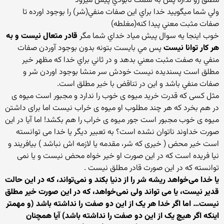
مطلق رو نداره پس به سمت نابودي پيش ميرود
ولي شما ميگوييد خدا براي اين صفات منفي(شر) را بوجود اورده تا
صفات مثبت معني پيدا کنه(مغلطه)
خوب اينجا يه سوال پيش مياد خداي شما مگر
قادر متعال نيست و به
هر کار توانا نيست
پس مي بايست بتونه بدون بوجود آوردن صفات
منفي به صفت مثبت معني بدهد و در ثاني براي خدا که مظهر خير
مطلق است پسنديده نيست خودش سر منشا بوجود اوردن شر و
صفات منفي باشد و اين در تناقض با خير مطلق است.
مثل کسی که قدرت خرید میوه ی خوب را ندارد و مجبور است میوه ی
در هم بخرد که هر چند مطلوب او میوه ی خراب نیست اما برای داشتن
میوه ی خوب مجبور است جور میوه ی خراب را هم بکشد! اما آیا در این
صورت خداوند ناتوان نشده است؟ به تعبیر دیگر یا خدا می توانسته
است خیر محض ( خیری که شر، مقدمه یا لازمه اش نباشد ) بیافریند و
نیا فریده است که در این صورت او خیر خواه محض نیست و یا نمی
توانسته که در این صورت قادر مطلق نیست .
یا خدا می‌خواهد ریشه شر را از دنیا بکند و نمی‌تواند، که در این حالت
قدیر نیست، یا می تواند ولی نمی‌خواهد، که در این صورت خیر مطلق
نیست… اما اگر خدا هر یک از این دو صفت را نداشته باشد (و مهمتر
اینکه اگر هیچ یک از این دو صفت را نداشته باشد) آیا همچنان