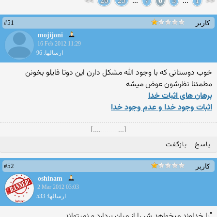
>>
26
25
...
7
6
5
...
1
<<
#51
کاربر
mojijoni
16 Feb 2012 11:29
ارسالها: 96
خوب دوستانی که با وجود الله مشکل دارن این دوتا فایلو بخونن
مطمئنا نظرشون عوض میشه
برهان های اثبات خدا
اثبات وجود خدا و عدم وجود خدا
[,,,.........,,,,]
پاسخ
بازگفت
#52
کاربر
oshinam
2 Mar 2012 03:03
ارسالها: 533
"یا خداوند میخواهد شر را از میان بردارد و نمیتواند