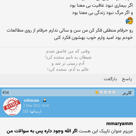
اگر بیماری نبود عافیت بی معنا بود
و اگر مرگ نبود زندگی بی معنا بود
رو حرفام منطقی فکر کن من سن و سالی ندارم حرفام از روی مطالعات
خودم بود امید وارم خوب بهشون فکرد کنی
وقتی که من عاشق شدم
شیطان به نامم سجده کرد!
آدم زمینی تر شد و
عالم به آدم، سجده کرد!
پاسخ
بازگفت
#54
کاربر
oshinam
5 Mar 2012 10:41
ارسالها: 533
mmaryamm
عزیزم عنوان تاپيک اين هست
اگر الله وجود داره پس به سوالات من