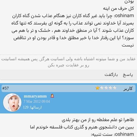
بودن
کل حرف من اینه
oshinam: چرا باید غیر گناه کاران نیز هنگام عذاب شدن گناه کاران
بمیرند آیا خداوند نمی تواند عذاب را به گونه ای بفرستد که تنها گناه
کاران عذاب شوند ؟ آیا در منطق خداوند هم ، خشک و تر با هم می
سوزد؟ ایا این رفتار خدا با خیر مطلق خدا و قادر بودن او در تناقض
نیست
عقاید من و شما میتونه اشتباه باشه ولی انسانیت هرگز, پس همیشه انسانیتت
رو بر عقایدت چیره بکن
پاسخ
بازگفت
#57
کاربر
mmaryamm
7 Mar 2012 09:04
ارسالها: 129
ظاهرا تو علم مغلطه رو از من بهتر بلدی
ببین من دانشجوی هنرم و گذری کتاب فلسفه خوندم اما
oshinam: سنت تنبيه: