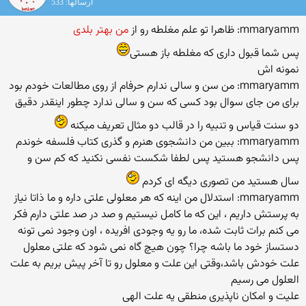
ارسالها: 533
mmaryamm: ظاهرا تو علم مغلطه رو از
من بهتر بلدی
پس شما قبول داری که مغلطه باز هستی
نمونه اش
mmaryamm: من سن و سالی ندارم حرفام از روی مطالعات خودم بود
برای من جای سوال بود کسی که سن و سالی ندارد چطور اینقدر دقیق
دو سنت قیاس و تنبیه را در قالب دو مثال تعریف میکنه
mmaryamm: ببین من دانشجوی هنرم و گذری کتاب فلسفه خوندم
پس دانشجو هستید پس لطفا شکست نفسی نکنید که کم سن و
سال هستید من تصوری دیگه ای کردم
mmaryamm: استدلال من اینه که هر معلولی علتی داره و ما ذاتا نیاز
به پرستش داریم ، این که ما کامل نیستیم و صد در صد علتی دارم فکر
می کنم برات ثابت شده، ما رو یه وجودی افریده ، اون وجود نمی تونه
دستساز خود ما باشه چرا؟ چون هیچ گاه نمی شود که علتی معلول
علت خودش باشد،وقتی این علت و معلول رو تا آخر پیش بریم به علت
العلول می رسیم
علیت و امکان ناپذیری منطقی یه علت الهی