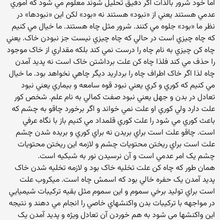
اما خود شرور بالذات اگر دقيق تحليل شوند معلوم مي شود که اموري
عدمي هستند يعني از «نبود» هستند نه «بود» لکن اين «نبودها» در
نظر ما «بود» جلوه مي کنند. شرور مثل چاه هستند. ما خيال مي کنيم
که چاه چيزي است در حالي که چاه چيزي نيست جز نبودن خاک. يعني
چاه کن چيزي به نام چاه را درست نمي کند بلکه مقداري از خاک موجود
را حذف مي کند فلذا چاه کن علت برداشتن خاک است نه پديد آمدن
چاه لذا اگر خاک اطراف چاه را برداريد ديگر چاهي نخواهد بود. ما خيال
مي کنيم که کوري و کري يعني نبود قوه سامعه و بيماري يعني نبود
تعادل در بدن و جهل يعني نبود صفت کمالي به نام علم. شخص کور
علت دارد ولي کوري او علت نمي خواند و اگر برخورد چاقو به چشم که
باعث کوري مي شود را علت کوري قلمداد مي کنيم باز با نگاه عرفي
است. چاقو علت است براي بريدن نه براي کوري و بريده شدن چشم
علت است براي ريختن محتويات چشم و لازمه اين ريختن محتويات
چشم يک امر عدمي است و آن نرسيدن نور به شبکيه است.
همان طور که چاه کن علت تخليه خاک بود و لازمه تخليه شدن خاک
پديد آمدن يک حفره خالي بود که اسمش چاه است. ميکروب علت
است براي توليد برخي سموم و اين سموم مثل بقيه ترکيبات شيميايي
در مواجهه با ترکيبات بدن واکنشهاي خاصي را انجام مي دهند و نتيجه
اين واکنشها مي شود به هم خوردن آن تعادل ويژه و پديد آمدن يک