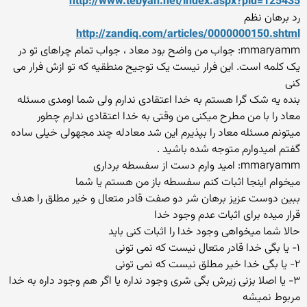
http://www.tebyan.net/index.aspx?pid=125435
رد برهان نظم
http://zandiq.com/articles/0000000150.shtml
mmaryamm: جواب من واضح بود معاد ، جواب تمام چراهای تو در
یک کلمه است. این فرار نیست یک توجیح منطقیه که تو ازش فرار می
کنی
بنده یه شک گرا هستم به خدا اعتقادی ندارم ولی شما اومدی مسئله
معاد را با من مطرح میکنی من وقتی به خدا اعتقادی ندارم چطور
میتونم مسئله معاد را بپذیرم این شد معادله چند مجهولی خیلی ساده
گفتم امیدوارم متوجه شده باشید .
mmaryamm: امید وارم دست از سفسطه برداری
میخوام اینجا اثبات کنم سفسطه باز من هستم یا شما
ببین دوست عزیز برهان شر دو صفت قادر متعال و خیر مطلق را هدف
قرار میده برای اثبات عدم وجود خدا
حالا شما میخواهی وجود خدا را اثبات کنی باید
۱- یا بگی خدا قادر متعال نیست که نمی تونی
۲- یا بگی خدا خیر مطلق نیست که نمی تونی
۳- یا اصلا بزنی زیرش بگی شری وجود نداره یا اگر هم وجود داره به خدا
مربوط نمیشه