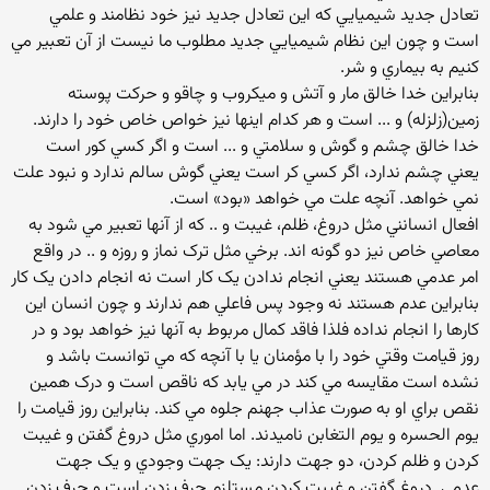
تعادل جديد شيميايي که اين تعادل جديد نيز خود نظامند و علمي
است و چون اين نظام شيميايي جديد مطلوب ما نيست از آن تعبير مي
کنيم به بيماري و شر.
بنابراين خدا خالق مار و آتش و ميکروب و چاقو و حرکت پوسته
زمين(زلزله) و ... است و هر کدام اينها نيز خواص خاص خود را دارند.
خدا خالق چشم و گوش و سلامتي و ... است و اگر کسي کور است
يعني چشم ندارد، اگر کسي کر است يعني گوش سالم ندارد و نبود علت
نمي خواهد. آنچه علت مي خواهد «بود» است.
افعال انسانني مثل دروغ، ظلم، غيبت و .. که از آنها تعبير مي شود به
معاصي خاص نيز دو گونه اند. برخي مثل ترک نماز و روزه و .. در واقع
امر عدمي هستند يعني انجام ندادن يک کار است نه انجام دادن يک کار
بنابراين عدم هستند نه وجود پس فاعلي هم ندارند و چون انسان اين
کارها را انجام نداده فلذا فاقد کمال مربوط به آنها نيز خواهد بود و در
روز قيامت وقتي خود را با مؤمنان يا با آنچه که مي توانست باشد و
نشده است مقايسه مي کند در مي يابد که ناقص است و درک همين
نقص براي او به صورت عذاب جهنم جلوه مي کند. بنابراين روز قيامت را
يوم الحسره و يوم التغابن ناميدند. اما اموري مثل دروغ گفتن و غيبت
کردن و ظلم کردن، دو جهت دارند: يک جهت وجودي و يک جهت
عدمي. دروغ گفتن و غيبت کردن مستلزم حرف زدن است و حرف زدن