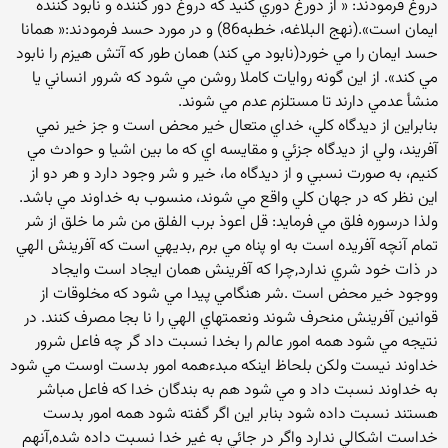
دروغ فرمودند: « از دورغ دوري کنيد که دروغ دور کننده و نابود کننده
ايمان است».(نهج البلاغه، خطبه86) و در مورد حسد فرمودند:« همانا
حسد ايمان را مي خورد(نابود مي کند) همان طور که آتش هيزم را نابود
مي کند». از اين گونه روايات کاملا روشن مي شود که شرور انساني يا
منشأ عدمي دارند تا مستلزم عدم مي شوند.
بنابراين از ديدگاه كلي، خداي متعال خير محض است و جز خير نمي
آفريند، ولي از ديدگاه جزئي و مقايسه اي كه ما بين اشيا و حوادث مي
كنيم، به صورت نسبي و از ديدگاه ما، خير و شر وجود دارد و هر دو از
اين نظر كه در جهان كلي واقع مي شوند، منسوب به خداوند مي باشد.
ولذا درسوره فلق مي فرمايد: قل اعوذ برب الفلق من شر ما خلق از شر
تمام آنچه آفريده است به او پناه مي برم ,بديهي است که آفرينش الهي
در ذات خود شري ندارد,چرا که آفرينش همان ايجاد است وايجاد
ووجود خير محض است .شر هنگامي پيدا مي شود که مخلوقات از
قوانين آفرينش منحرف شوند ونعمتهاي الهي را نا بجا مصرف کنند. در
نتيجه مي شود همه امور عالم را بخدا نسبت داد گر چه فاعل شرور
خداوند نيست ولکن بلحاظ اينکه مبدءهمه امور بدست اوست مي شود
به خداوند نسبت داد و مي شود هم به بندگان خدا که فاعل مباشر
هستند نسبت داده شود بنابر اين اگر گفته شود همه امور بدست
خداست اشکالي ندارد واگر در جائي به غير خدا نسبت داده شده,آنهم