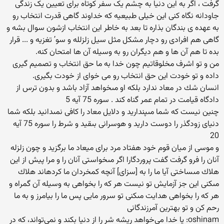
گرفت ، اگر به این دنیا به چشم یک سفر کوتاه برای تعیین یک زندگی
جاودانه نگاه کنی این خیلی طبیعیه که خداوند گاهی قدرت انتخاب رو
به عهده ی بندگان بذاره تا بعد به خاطر این انتخاب ازشون سوال بشه و
گاهی هم افرادی رو دچار مشکل مثل سیل زلزلله و سو’ تغزیه و ... قرار
بده تا هم آن ها و هم دیگران رو به وسیله آن ها امتحان کنه.
من و تو اشرف مخلوقاتیم چون خدا به ما حق انتخاب و تصمیم گیری
داده و تو خودت این حق انتخاب رو می خوای از خودت بگیری.
انسان شك در معاد ندارد بلكه او مى‏خواهد آزاد باشد و بدون ترس از
دادگاه قيامت در تمام عمر گناه كند . سوره 75 آیه 5
چنين نيست كه شما مى‏پنداريد و دلايل معاد را كافى نمى‏دانيد بلكه شما
دنياى زودگذر را دوست داريد و هوسرانى بى‏قيد و شرط را سوره 75 آیه
20
و موسى از ميان قوم خود هفتاد مرد براى ميعاد ما برگزيد و چون زلزله
آنان را فرو گرفت گفت پروردگارا اگر مى‏خواستى آنان را و مرا پيش از اين
هلاك مى‏ساختى آيا ما را به [سزاى] آنچه كم‏خردان ما كرده‏اند هلاك
مى‏كنى اين جز آزمايش تو نيست هر كه را بخواهى به وسيله آن گمراه و
هر كه را بخواهى هدايت مى‏كنى تو سرور مايى پس ما را بيامرز و به ما
رحم كن و تو بهترين آمرزندگانى
oshinam: یا خدا می‌خواهد ریشه شر را از دنیا بکند و نمی‌تواند، که در