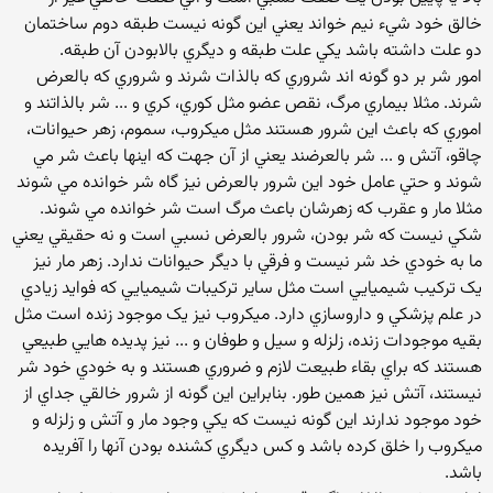
خالق خود شيء نيم خواند يعني اين گونه نيست طبقه دوم ساختمان
دو علت داشته باشد يکي علت طبقه و ديگري بالابودن آن طبقه.
امور شر بر دو گونه اند شروري که بالذات شرند و شروري که بالعرض
شرند. مثلا بيماري مرگ، نقص عضو مثل کوري، کري و ... شر بالذاتند و
اموري که باعث اين شرور هستند مثل ميکروب، سموم، زهر حيوانات،
چاقو، آتش و ... شر بالعرضند يعني از آن جهت که اينها باعث شر مي
شوند و حتي عامل خود اين شرور بالعرض نيز گاه شر خوانده مي شوند
مثلا مار و عقرب که زهرشان باعث مرگ است شر خوانده مي شوند.
شکي نيست که شر بودن، شرور بالعرض نسبي است و نه حقيقي يعني
ما به خودي خد شر نيست و فرقي با ديگر حيوانات ندارد. زهر مار نيز
يک ترکيب شيميايي است مثل ساير ترکيبات شيميايي که فوايد زيادي
در علم پزشکي و داروسازي دارد. ميکروب نيز يک موجود زنده است مثل
بقيه موجودات زنده، زلزله و سيل و طوفان و ... نيز پديده هايي طبيعي
هستند که براي بقاء طبيعت لازم و ضروري هستند و به خودي خود شر
نيستند، آتش نيز همين طور. بنابراين اين گونه از شرور خالقي جداي از
خود موجود ندارند اين گونه نيست که يکي وجود مار و آتش و زلزله و
ميکروب را خلق کرده باشد و کس ديگري کشنده بودن آنها را آفريده
باشد.