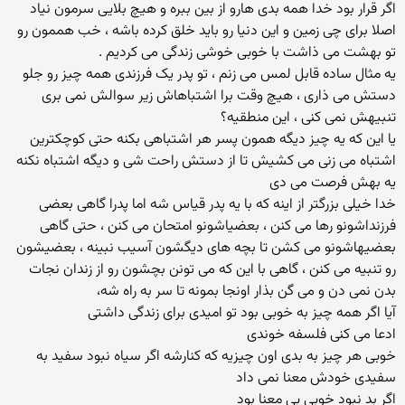
اگر قرار بود خدا همه بدی هارو از بین ببره و هیچ بلایی سرمون نیاد
اصلا برای چی زمین و این دنیا رو باید خلق کرده باشه ، خب هممون رو
تو بهشت می ذاشت با خوبی خوشی زندگی می کردیم .
یه مثال ساده قابل لمس می زنم ، تو پدر یک فرزندی همه چیز رو جلو
دستش می ذاری ، هیچ وقت برا اشتباهاش زیر سوالش نمی بری
تنبیهش نمی کنی ، این منطقیه؟
یا این که یه چیز دیگه همون پسر هر اشتباهی بکنه حتی کوچکترین
اشتباه می زنی می کشیش تا از دستش راحت شی و دیگه اشتباه نکنه
یه بهش فرصت می دی
خدا خیلی بزرگتر از اینه که با یه پدر قیاس شه اما پدرا گاهی بعضی
فرزنداشونو رها می کنن ، بعضیاشونو امتحان می کنن ، حتی گاهی
بعضیهاشونو می کشن تا بچه های دیگشون آسیب نبینه ، بعضیشون
رو تنبیه می کنن ، گاهی با این که می تونن بچشون رو از زندان نجات
بدن نمی دن و می گن بذار اونجا بمونه تا سر به راه شه،
آیا اگر همه چیز به خوبی بود تو امیدی برای زندگی داشتی
ادعا می کنی فلسفه خوندی
خوبی هر چیز به بدی اون چیزیه که کنارشه اگر سیاه نبود سفید به
سفیدی خودش معنا نمی داد
اگر بد نبود خوبی بی معنا بود