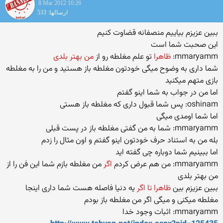
8 Mar 2012 10:26
ارسالها: 533
ببین عزیزم بیاییم منصفانه قضاوت کنیم
این صحبت شما است
mmaryamm:
ظاهرا
تو علم مغلطه رو از
من بهتر بلدی
شما داری به وضوح میگی خودتون مغلطه باز هستید و من را به مغلطه
بازی متهم میکنید
اما من در جواب به شما اینو گفتم
oshinam: پس شما قبول داری که مغلطه باز هستی
اما شما اومدی میگی
mmaryamm: شما به من گفتی مغلطه باز در پست قبلی
بله من به استناد حرف خودتون اینو گفتم و اون مثال را زدم
اما ببینیم شما دوباره چی گفته اید
mmaryamm: من هم عرض کردم
اگر
من مغلطه بازم شما این فن را از
من بهتر بلدی
ببین عزیزم بین
ظاهرا تا اگر
یه دنیا فاصله هست شما داری اینجا
مغلطه میکنی و میگی اگر من مغلطه باز بودم
mmaryamm: اثبات وجود خدا