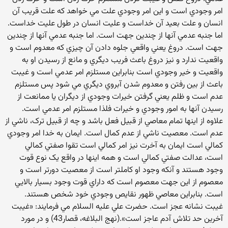
امر وجودي است و اين امر وجودي علت مي خواهد که علت قريب آن
انسان و علت بعيد آن خداست و عليت انسان در طول عليت خداست.
اما جنبه عدمي آنها از چندين جهت است. اما جنبه عدمي آنها از چندين
جهت است. دروغ يعني واقعي جلوه دادن آن چيزي که معدوم است و
واقعيت ندارد و نيز دروغ باعث فريب ديگري و مانع از رسيدن او به
واقعيت و خير وجودي است بنابراين مستلزم امر عدمي است و غيبت
باعث از بين رفتن و معدوم شدن آبروي ديگري مي شود پس مستلزم
عدم است و ظلم يعني گرفتن خيرات وجودي از ديگران يا ممانعت از
رسيدن آنها به امور وجودي و خيرات فلذا مستلزم امر عدمي است.
علاوه از اينها تمام معاصي از قبيل فعل باشد و چه از قبيل ترک، ناشي از
عدم است. معصيت ناشي از عدم کمال است. ايمان به خدا امر وجودي
کمالي است ايمان به آخرت نيز امر کمالي است تقوا صفتي کمالي
است، عدالت صفتي کمالي است و همه اينها در واقع يک نوع قوت
وجود هستند و آنکه وجود او کاملتر است از معصيت دورتر است و
معصوم از اين جهت معصوم است که داراي قوت وجود بسيار بالايي
است. بنابراين معاصي ظهور نقايص وجودي خود شخص هستند.
غيبت نشانه عجز است. حضرت علي عليه السلام مي فرمايند: «غيبت
آخرين حد تلاش آدم عاجز است».(نهج البلاغه، قصار43) و در مورد