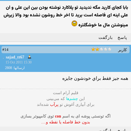
بابا کجای کارید مگه ندیدید تو پلاکارد نوشته بودن بین این علی و ان
علی اینه ای فاصله است برید تا اخر خط روشون نشده بود والا زیرش
مینوشتن مال ما خوشگلتره
پاسخ
بازگفت
#14
کاربر
sajad_tt67
15 Oct 2011 15:30
ارسالها: 2808
همه جيز فقط براي خودشون جايزه
قلبم آرام است
این
چشم‌ها
که می‌بینی
برای آبیاری آغوش تو
پرآب
شده‌اند
اگه تونستی پوشه ای به اسم
con
توی کامپیوتر بسازی
بدون خط فاصله یا نقطه و....
پاسخ
بازگفت