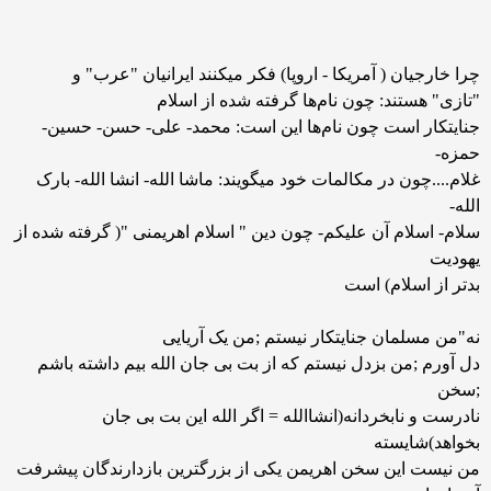
چرا خارجیان ( آمریکا - اروپا) فکر میکنند ایرانیان "عرب" و
"تازی" هستند: چون نام‌ها گرفته شده از اسلام
جنایتکار است چون نام‌ها این است: محمد- علی‌- حسن- حسین-
حمزه-
غلام....چون در مکالمات خود میگویند: ماشا الله- انشا الله- بارک
الله-
سلام- اسلام آن علیکم- چون دین " اسلام اهریمنی "( گرفته شده از
یهودیت
بدتر از اسلام) است
نه"من مسلمان جنایتکار نيستم ;من یک آریایی
دل آورم ;من بزدل نيستم که از بت بی جان الله بیم داشته باشم
;سخن
نادرست و نابخردانه(انشاالله = اگر الله این بت بی جان
بخواهد)شایسته
من نيست این سخن اهریمن یکی از بزرگترین بازدارندگان پیشرفت