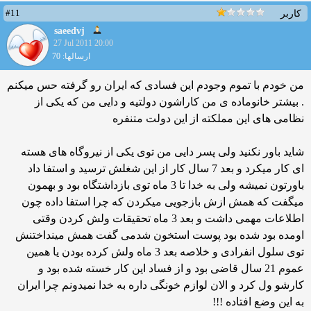
#11
کاربر
saeedvj
27 Jul 2011 20:00
ارسالها: 70
من خودم با تموم وجودم این فسادی كه ایران رو گرفته حس میكنم
. بیشتر خانوماده ی من كاراشون دولتیه و دایی من كه یكی از
نظامی های این مملكته از این دولت متنفره
شاید باور نكنید ولی پسر دایی من توی یكی از نیروگاه های هسته
ای كار میكرد و بعد 7 سال كار از این شغلش ترسید و استفا داد
باورتون نمیشه ولی به خدا تا 3 ماه توی بازداشتگاه بود و بهمون
میگفت كه همش ازش بازجویی میكردن كه چرا استفا داده چون
اطلاعات مهمی داشت و بعد 3 ماه تحقیقات ولش كردن وقتی
اومده بود شده بود پوست استخون شدمی گفت همش مینداختنش
توی سلول انفرادی و خلاصه بعد 3 ماه ولش کرده بودن یا همین
عموم 21 سال قاضی بود و از فساد این کار خسته شده بود و
کارشو ول کرد و الان لوازم خونگی داره به خدا نمیدونم چرا ایران
به این وضع افتاده !!!