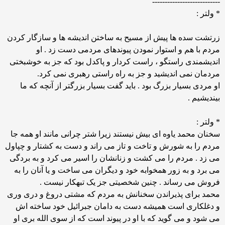
---------------------------
* ولتر :
زرتشت سده ها پیش از مسیح به ساختن اندیشه ها و سازگار کردن
مردم با هم و استوار نمودن پیوندهای مردمی دست زد . او
اندیشمندی راستگو ، راست کردار و پاکدل بود که جز به خوشبختی
مردمان نمی اندیشید و جز به راه راستی رهبری نمی کرد.
او مردی بسیار بزرگ بود . باید گفت بسیار بزرگتر از آنچه که ما
بیندیشیم .
* ولتر :
سخنان محمد یاوه ای بیش نیستند زیرا شتر چرانی مانند او همه جا
مردم را به شورش و تاخت و تاز می راند و دست به کشتار و چپاول
می زد . مردم را می کشت و زنانشان را اسیر می کرد و به بردگی
می برد و به زور همخوابه خود و دیگران می ساخت و یا آنان را به
فروش می رساند . چنین شخصیتی جز یک تبهکار نیست .
محمد برای پذیراندن سخنانش به مردم که مشتی دروغ و دری وری
و دغلکاری است همیشه دست به دامان جبرائیل خود ساخته اش
می شود و می گوید که با او در پیوند است که از سوی الله بری او