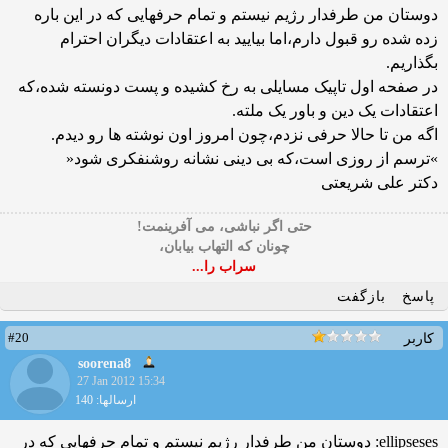
دوستان من طرفدار رژیم نیستم و تمام حرفهایی که در این باره
زده شده رو قبول دارم،اما بیایید به اعتقادات دیگران احترام
بگذاریم.
در صفحه اول تاپیک مسایلی به رخ کشیده و پست دونسته شده،که
اعتقادات یک دین و باور یک ملته.
اگه من تا حالا حرفی نزدم،چون امروز اون نوشته ها رو دیدم.
»ترسم از روزی است،که بی دینی نشانه روشنفکری شود«
دکتر علی شریعتی
حتی اگر نباشی، می آفرینمت!
چونان که التهاب بیابان،
سراب را...
پاسخ
بازگفت
#20
کاربر
soorena8
27 Jan 2012 15:34
ارسالها: 140
ellipseses: دوستان من طرفدار رژیم نیستم و تمام حرفهایی که در