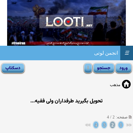
☰
انجمن لوتی
مذهب
تحویل بگیرید طرفداران ولی فقیه...
صفحه: 2 / 4
>>
4
3
2
1
<<