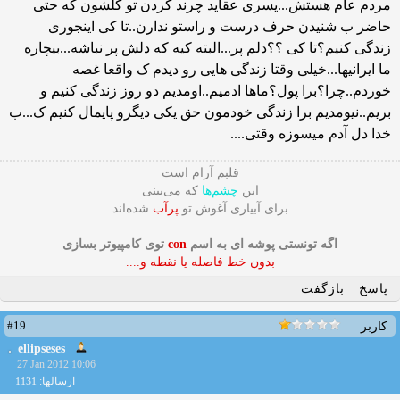
مردم عام هستش...یسری عقاید چرند کردن تو کلشون که حتی
حاضر ب شنیدن حرف درست و راستو ندارن..تا کی اینجوری
زندگی کنیم؟تا کی ؟؟دلم پر...البته کیه که دلش پر نباشه...بیچاره
ما ایرانیها...خیلی وقتا زندگی هایی رو دیدم ک واقعا غصه
خوردم..چرا؟برا پول؟ماها ادمیم..اومدیم دو روز زندگی کنیم و
بریم..نیومدیم برا زندگی خودمون حق یکی دیگرو پایمال کنیم ک...ب
خدا دل آدم میسوزه وقتی....
قلبم آرام است
این
چشم‌ها
که می‌بینی
برای آبیاری آغوش تو
پرآب
شده‌اند
اگه تونستی پوشه ای به اسم
con
توی کامپیوتر بسازی
بدون خط فاصله یا نقطه و....
پاسخ
بازگفت
#19
کاربر
ellipseses
27 Jan 2012 10:06
ارسالها: 1131