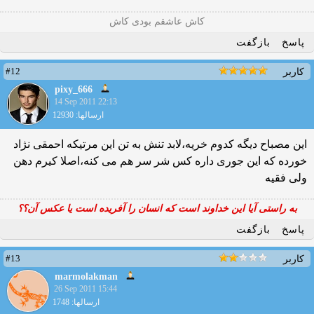
کاش عاشقم بودی کاش
پاسخ
بازگفت
#12
کاربر
pixy_666
14 Sep 2011 22:13
ارسالها: 12930
این مصباح دیگه کدوم خریه،لابد تنش به تن این مرتیکه احمقی نژاد
خورده که این جوری داره کس شر سر هم می کنه،اصلا کیرم دهن
ولی فقیه
به راستی آیا این خداوند است که انسان را آفریده است یا عکس آن؟؟
پاسخ
بازگفت
#13
کاربر
marmolakman
26 Sep 2011 15:44
ارسالها: 1748