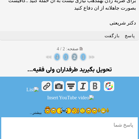
برای ضربه زدن بهمذهب نیازی نیست به ان حمله کنید ..کافیست
بصورت جاهلانه از ان دفاع کنید
دکتر شریعتی
پاسخ
بازگفت
صفحه: 2 / 4
>>
4
3
2
1
<<
تحویل بگیرید طرفداران ولی فقیه...
بیشتر...