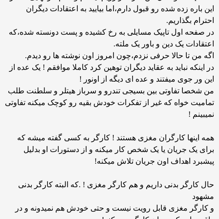
این باره زده شده رو قبول دارم،اما بیایید به اعتقادات دیگران
احترام بگذاریم.
در صفحه اول تاپیک مسایلی به رخ کشیده و پست دونسته شده،که
اعتقادات یک دین و باور یک ملته.
اگه من تا حالا حرفی نزدم،چون امروز اون نوشته ها رو دیدم.
در اینکه نباید به عقاید دیگران توهین کرد کاملا موافقم ! یک عده از
این ور جوی میفتند و عده ای دیگه از اونور !
من شخصا تفاوتی بین بسیجی تندرو و سرباز هیتلر و سلطنت طلب
تمامیت خواه که غیر از تفکرات خودش بقیه رو کوچک میکنه تفاوتی
نمیبینم !
همه اینها کارگران مغزی هستند ! کارگر به کسی گفته میشه که
برای یک جریان یا یک شخص کار میکنه و از دستورات او بدلیل
پیشبرد اهداف اون جریان تلاش میکنه!
حال کارگر بدنی داریم و هم کارگر مغزی ! .که البته کارگر بدنی
مشهود
و کارگر مغزی قابل رویت نیست و حتی خودش هم نمیدونه و در