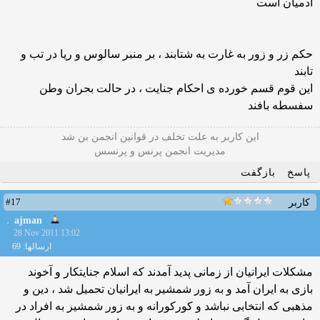
آدمیان است
حکم زر و زور به غارت به شتابند ، بر منبر سالوس و ریا در تب و
تابند
این قوم قسم خورده ی احکام جنایت ، در حالت بحران وطن
سفسطه بافند
این كاربر به علت تخلف در قوانین انجمن بن شد
مدیریت انجمن پرنس و پرنسس
پاسخ
بازگفت
#17
کاربر
ajman
28 Nov 2011 13:02
ارسالها: 69
مشکلات ایرانیان از زمانی پدید آمدند که اسلام جنایتکار و آخوند
بازی به ایران آمد و به زور شمشیر به ایرانیان تحمیل شد ، دین و
مذهبی که انتخابی نباشد و کورکورانه و به زور شمشیر به افراد در