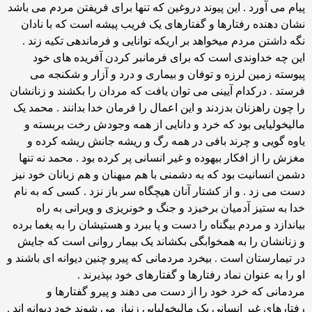
پیام می آورد . این پیوند دروغین که تنها برای فریفتن مردم می باشد
نشان دهنده رفتارها و گفتارهای یک فریب پیشه است که با نادان
نگه داشتن مردم میخواهد بر اریکه توانایی و فرماندهی تکیه زند .
این چه خداوندی است که برای فرمانبر کردن آفریده های خود
پیوسته زمین لرزه و توفان و بیماری و درد و آزار و شکنجه می
فرستد . درکدام آیینی می توان یافت که مردان را بکشند و زنانشان
را چون راهزنان بدزدند و این اعمال را فرمان خدا بدانند . محمد یک
مالیخولیایی بود که خرد و دانایی از همه وجودش رخت بربسته و
یاوه گویی و چرند بافی در همه رگ و ریشه جانش ریشه کرده و
مغزش را از افکار بیهوده و غیر انسانی پر کرده بود . محمد نه تنها
دشمن انسانیت بود که به دشمنی با هم میهنان و هم زبانان خود نیز
دست می زد . و از کشتار آنان هیچگاه سر باز نزد . کسی که به نام
خدا به ستیز آدمیان برخیزد و جنگ و خونریزی و ویرانی به راه
بیاندازد و مردم بیگناه را دست و پا ببرد و هستیشان را به یغما برده
و زنانشان را به همخوابگی بکشاند یک بیمار روانی است که جایش
در تیمارستان است . بیخرد مردمانی که پیرو چنین دیوانه ای باشند و
او را به عنوان نماد رفتارها و گفتارهای خود بپذیرند .
مردمانی که خرد خود را از دست می دهند و پیرو گفتارها و
رفتارهای غیر انسانی یک مالیخولیایی زنباز می شوند خود دیوانه اند .