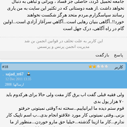
جامعه تحمیل گردد، حاصلی جز فساد ، ویرانی و تباهی به دنبال
نخواهد داشت .از همه دوستانی که در تکثیر این سایت به من یاری
رسانند سپاسگزارم.مردم متحد هرگز شکست نخواهند
خورد!!..آگاهی بنیان رهایی است...آگاهي سرآغاز آزادي است...اولین
گام در راه آگاهى، درک جهل است
این كاربر به علت تخلف در قوانین انجمن بن شد
مدیریت انجمن پرنس و پرنسس
پاسخ
بازگفت
#18
کاربر
sajad_tt67
12 Dec 2011 13:35
ارسالها: 2808
ولی فقیه قبلی گفت اب برق گاز مفت ولی حالا برای هرکدوم باید
۷۰ هزار پول بدی
قوم ستم دیده ما ایرانیاییم...سخته نه؟وقتی نمیتونی حرفتو
بزنی..وقتی نمیتونی کار مورد علاقتو انجام بدی...ب اسم تاپیک کار
ندارم...کار ما ازینا گذشته...خیلیا حق مارو خوردن...منظور از ما