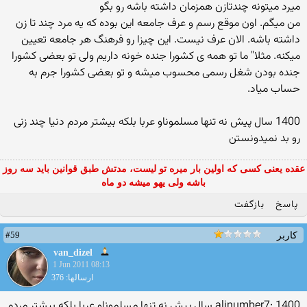
میرد میتونه چندتازن همزمان داشته باشه رو بگو
من میگم. اون موقع رسم و عرف جامعه این بوده كه یه مرد چند تا زن
داشته باشه. الان عرف نیست. این چیزا رو فرهنگ هر جامعه تعیین
میكنه. مثلا" ما تو همه ی كشورا جنده خونه داریم ولی تو بعضی كشورا
جنده بودن شغل رسمی محسوب میشه و تو بعضی كشورا جرم به
حساب میاد.
1400 سال پیش نه تنها مسلموناو عربا بلكه بیشتر مردم دنیا چند زنی
رو بد نمیدونستن
عقده یعنی کسی که اولین بار میره تو لیست، مدتش طبق قوانین باید سه روز
باشه ولی یهو میشه دو ماه
پاسخ
بازگفت
#59
کاربر
van_dizel
1 Jun 2011 08:13
ارسالها: 376
alinumber7: 1400 سال پیش نه تنها مسلموناو عربا بلكه بیشتر مردم