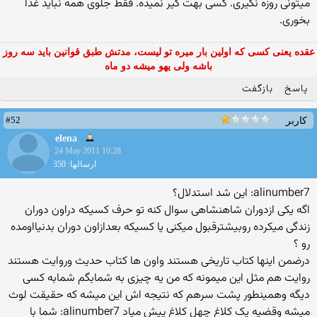
میتونی روزه نگیری. كسی بهت گیر نمیده. فقط جلوی همه نباید غذا
بخوری.
عقده یعنی کسی که اولین بار میره تو لیست، مدتش طبق قوانین باید سه روز
باشه ولی یهو میشه دو ماه
پاسخ
بازگفت
#52
کاربر
elena
24 May 2011 10:28
ارسالها: 350
alinumber7: این شد استدلال؟
اگه یکی ازدوران شاهنشاهی سوال کنه تو حرف کسیکه دراون دوران
زندگی میکرده روبیشترقبول میکنی یا کسیکه بعدازاون دوران بدنیااومده
رو ؟
درضمن اینها کتاب تاریخی هستند واون ها کتاب حدیث وروایت هستند
روایت هم مثل این میمونه که من یه چیزی به شمابگم شمابه کسی
دیگه وهمینطور پشت سرهم که نتیجه اش این میشه که حقیقت لوث
میشه وقضیه یک کلاغ چهل کلاغ پیش میاد alinumber7: شما با