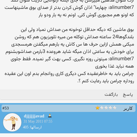
ازت سوال مذهبی میپرسن به جای اینکه ازتوانایی کاریت سوال کنند
alinumber7: چهارما" اذان گوش كردن بدتر از صدای بوق ماشینهاست
كه اونو هم مجبوری گوش كنی. اونم نه یه بار ودو بار
بوق ماشین که دیگه حداقل توخونه من صداش نمیاد ولی این
بلندگوها24 ساعته صداش توکله من میره تلویزیون هم که روشن
میکنی همش ازاین حرف ها س کاش یه بارهم میگفتن هرمسجدی
برای خودش یه ساعتی اذان میگه شاید هروعده 3بارمن صداشوبشنوم
alinumber7: میتونی روزه نگیری. كسی بهت گیر نمیده. فقط جلوی
همه نباید غذا بخوری
چرامن باید به خاطرعقیده کس دیگری کاری روانجام بدم اون این عقیده
روداره چرامن باید رعایت کنم ؟.
پاسخ
بازگفت
#53
کاربر
djjjjjjavad
31 May 2011 07:55
ارسالها: 405