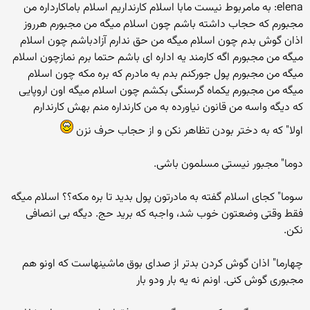
elena: به مامربوط نیست مابا اسلام کارنداریم اسلام باماکارداره من
مجبورم که حجاب داشته باشم چون اسلام میگه من مجبورم هرروز
اذان گوش بدم چون اسلام میگه من حق ندارم آزادباشم چون اسلام
میگه من مجبورم اگه کارمند یه اداره ای باشم حتما برم نمازچون اسلام
میگه من مجبورم پول جورکنم بدم به مادرم که بره مکه چون اسلام
میگه من مجبورم یکماه گرسنگی بکشم چون اسلام میگه اون اروپایی
که دیگه واسه من قانون نیاورده به من کارنداره منم بهش کارندارم
اولا" كه به دختر بودن تظاهر نكن و از حجاب حرف نزن
دوما" مجبور نیستی مسلمون باشی.
سوما" كجای اسلام گفته به مادرتون پول بدید تا بره مكه؟؟ اسلام میگه
فقط وقتی وضعتون خوب شد، واجبه كه برید حج. دیگه بی انصافی
نكن.
چهارما" اذان گوش كردن بدتر از صدای بوق ماشینهاست كه اونو هم
مجبوری گوش كنی. اونم نه یه بار ودو بار