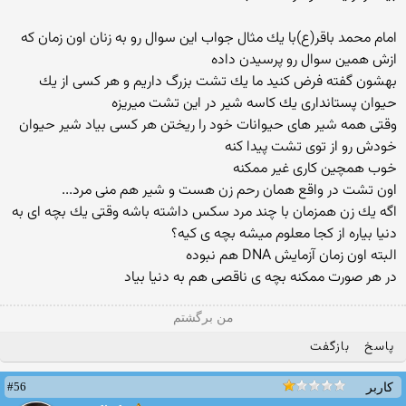
امام محمد باقر(ع)با یك مثال جواب این سوال رو به زنان اون زمان كه
ازش همین سوال رو پرسیدن داده
بهشون گفته فرض كنید ما یك تشت بزرگ داریم و هر كسی از یك
حیوان پستانداری یك كاسه شیر در این تشت میریزه
وقتی همه شیر های حیوانات خود را ریختن هر كسی بیاد شیر حیوان
خودش رو از توی تشت پیدا كنه
خوب همچین كاری غیر ممكنه
اون تشت در واقع همان رحم زن هست و شیر هم منی مرد...
اگه یك زن همزمان با چند مرد سكس داشته باشه وقتی یك بچه ای به
دنیا بیاره از كجا معلوم میشه بچه ی كیه؟
البته اون زمان آزمایش DNA هم نبوده
در هر صورت ممکنه بچه ی ناقصی هم به دنیا بیاد
من برگشتم
پاسخ
بازگفت
#56
کاربر