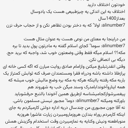
خودتون اختلاف دارید
اختلاف به این اندکی یه چیزطبیعی هست یک یادوسال
بعداز1400سال
alinumber7: اولا" كه به دختر بودن تظاهر نكن و از حجاب حرف نزن
من دراینجا به معنای من نوعی هست به عنوان مثال هست
alinumber7: سوما" كجای اسلام گفته به مادرتون پول بدید تا بره
مكه؟؟ اسلام میگه فقط وقتی وضعتون خوب شد، واجبه كه برید حج.
دیگه بی انصافی نكن.
وقتی انقدرتبلیغ میکنن وازامام صادق روایت میارن که اگه کسی خانه ای
پرازطلا داشته باشه ودرراه فقرا ومستمندان صرف کنه ثوابش کمتراز یک
باربه مکه رفتنه یااینکه هرکه به مکه بره وضع مالیش خوب میشه که
همه ایناروآخوندابامدرک وسند میگن خب یه شهروند هم
پیغمبرشوازکجامیشناسه ازطریق همین آخوندا بالتبع حرفشوباید
باورکنه ومیکنه alinumber7: دوما" مجبور نیستی مسلمون باشی.
نه آقا جون مجبوری من چندسال دریه اداره دولتی کارمیکردم به جای
اینکه کارمردم روراه بندازن هروزمارومیبردن زیارت عاشورا هروزبه
منوباطعنه ونیش وکنایه به نمازمیبردن وقت استخدام وگزینش همش