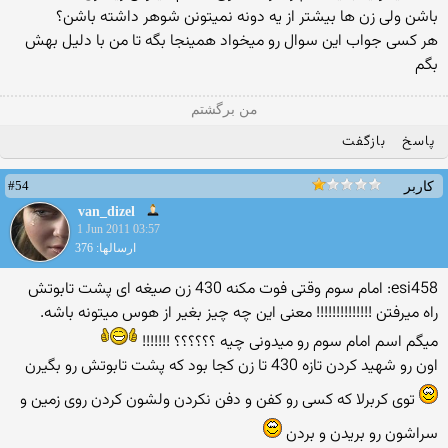
باشن ولی زن ها بیشتر از یه دونه نمیتونن شوهر داشته باشن؟
هر کسی جواب این سوال رو میخواد همینجا بگه تا من با دلیل بهش
بگم
من برگشتم
پاسخ
بازگفت
#54
کاربر
van_dizel
1 Jun 2011 03:57
ارسالها: 376
esi458: امام سوم وقتی فوت مکنه 430 زن صیغه ای پشت تابوتش
راه میرفتن !!!!!!!!!!!!!! معنی این چه چیز بغیر از هوس میتونه باشه.
میگم اسم امام سوم رو میدونی چیه ؟؟؟؟؟؟ !!!!!!!
اون رو شهید كردن تازه 430 تا زن كجا بود كه پشت تابوتش رو بگیرن
توی كربرلا كه كسی رو كفن و دفن نكردن ولشون كردن روی زمین و
سراشون رو بریدن و بردن