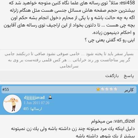
esi458: مثلا" توی رساله های علما نگاه کنین متوجه خواهید شد که
بیشترین حجم صفحه هاش مسائل جنسی هست مثل هنگام زلزله
اگه به چه حالت باشه و با یکی از محارم دخول انجام بشه حکم اون
بچه چی هست ... تا دلتون بخواد از این اراجیف توی رساله های آقایون
و احکام دینیمون زیاده.
اینی رو كه گفتی یعنی چی ؟
بسیار سفر باید تا پخته شود ... خامی صوفی نشود صافی تا درنکشد جامی
گر پیر مناجاتست ور رند خراباتی ... هر کس قلمی رفته‌ست بر وی به
سرانجامی
پاسخ
بازگفت
#55
کاربر
djjjjjjavad
1 Jun 2011 07:26
ارسالها: 405
van_dizel: من میخوام
دلیل اینكه یك مرد میتونه چند زن داشته باشه ولی یك زن نمیتونه
بیشتر از یك شوهر داشته باشه