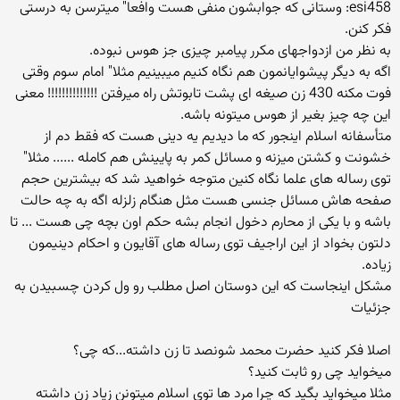
esi458: وستانی که جوابشون منفی هست وافعا" میترسن به درستی
فکر کنن.
به نظر من ازدواجهای مکرر پیامبر چیزی جز هوس نبوده.
اگه به دیگر پیشوایانمون هم نگاه کنیم میبینیم مثلا" امام سوم وقتی
فوت مکنه 430 زن صیغه ای پشت تابوتش راه میرفتن !!!!!!!!!!!!!! معنی
این چه چیز بغیر از هوس میتونه باشه.
متأسفانه اسلام اینجور که ما دیدیم یه دینی هست که فقط دم از
خشونت و کشتن میزنه و مسائل کمر به پایینش هم کامله ...... مثلا"
توی رساله های علما نگاه کنین متوجه خواهید شد که بیشترین حجم
صفحه هاش مسائل جنسی هست مثل هنگام زلزله اگه به چه حالت
باشه و با یکی از محارم دخول انجام بشه حکم اون بچه چی هست ... تا
دلتون بخواد از این اراجیف توی رساله های آقایون و احکام دینیمون
زیاده.
مشکل اینجاست که این دوستان اصل مطلب رو ول کردن چسبیدن به
جزئیات
اصلا فکر کنید حضرت محمد شونصد تا زن داشته...که چی؟
میخواید چی رو ثابت کنید؟
مثلا میخواید بگید که چرا مرد ها توی اسلام میتونن زیاد زن داشته