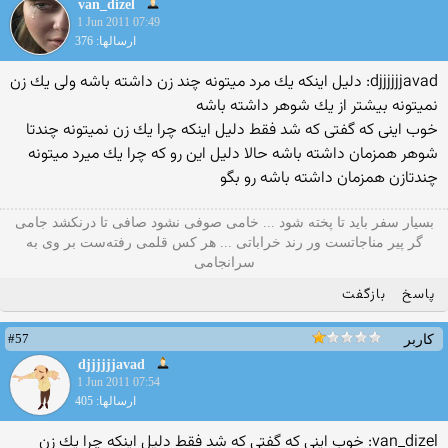
van_dizel
1 Jun 2011 07:49
ارسالها: 376
djjjjjjavad: دلیل اینكه یك مرد میتونه چند زن داشته باشه ولی یك زن
نمیتونه بیشتر از یك شوهر داشته باشه
خوب اینی كه گفتی كه شد فقط دلیل اینكه چرا یك زن نمیتونه چندتا
شوهر همزمان داشته باشه حالا دلیل این رو كه چرا یك میرد میتونه
چندتازن همزمان داشته باشه رو بگو
بسیار سفر باید تا پخته شود ... خامی صوفی نشود صافی تا درنکشد جامی
گر پیر مناجاتست ور رند خراباتی ... هر کس قلمی رفته‌ست بر وی به
سرانجامی
پاسخ
بازگفت
#57
کاربر
djjjjjjavad
1 Jun 2011 07:54
ارسالها: 405
van_dizel: خوب اینی كه گفتی كه شد فقط دلیل اینكه چرا یك زن