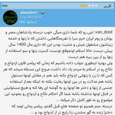
#60
کاربر
alinumber7
1 Jun 2011 08:19
ارسالها: 2642
van_dizel: اینی رو كه شما داری میگی خوب درسته پادشاهان مصر و
یونان و روم ایران حرم سرا یا تفریحگاهایی داشتن كه با زنها و خدمه
زیباشون مشغول عیش و عشرت بودن این كه داری مال 1400 سال
پیش درست حالا اسلام اونموقع تونست كسرت زنها و سو استفاده از
زنها رو از بین ببره هم درست
ولی بهتره اینطوری جواب داده باشیم كه زمانی كه پیامبر قاون ازدواج و
نكاح رو در اسلام به مردم یاد داد داشت مروج این مسئله میشد كه هر
كس كه با زن یا زنهایی ازدواج بكنه باید هم در مقابل اونها مسئول
باشه هم عدالت رو در بین اونها رعایت بكنه نه اینكه بعداز استفاده
جنسی از زنها و دختر ها اونها رو به گوشه ای رها كنه و هیچ مسئولیتی
در قبال اونها نداشته باشه شما اگر احكام نكاح و ازدواج رو بخونید این
موضوع رو به طور كامل ذكر میكنه ...
درسته. منم همینو تو صفحه های قبل گفتم. پیامبر زمانی اومد كه
دخترا زنده به گور مشدن، زنا رایج تر از ازدواج بود و ...