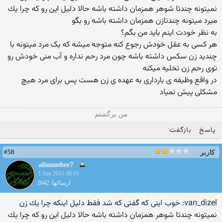
نمیتونه چندتا شوهر همزمان داشته باشه حالا دلیل این رو كه چرا یك
میرد میتونه چندتازن همزمان داشته باشه رو بگو
به نظر خودت اینم باید من بگم؟
هر کسی به عقل خودش رجوع کنه متوجه میشه که یک مرد میتونه با
چندید زن سکس داشته باشه چون مرد رحم نداره و آب منی خودش رو
توی رحم زن تخلیه میکنه
در واقع وظیفه ی بارداری به عهده ی زن هست پس برای مرد هیچ
مشکلی پیش نمیاد
من برگشتم
پاسخ
بازگفت
#58
کاربر
alinumber7
1 Jun 2011 08:01
ارسالها: 2642
van_dizel: خوب اینی كه گفتی كه شد فقط دلیل اینكه چرا یك زن
نمیتونه چندتا شوهر همزمان داشته باشه حالا دلیل این رو كه چرا یك