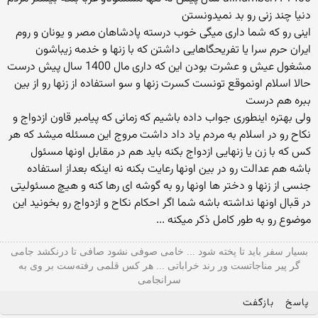
دنیا چند زنی رو بد نمیدونستن
اینی رو كه شما داری میگی خوب درسته پادشاهان مصر و یونان و روم
ایران حرم سرا یا تفریحگاهایی داشتن كه با زنها و خدمه زیباشون
مشغول عیش و عشرت بودن این كه داری مال 1400 سال پیش درست
حالا اسلام اونموقع تونست كسرت زنها و سو استفاده از زنها رو از بین
ببره هم درست
ولی بهتره اینطوری جواب داده باشیم كه زمانی كه پیامبر قاون ازدواج و
نكاح رو در اسلام به مردم یاد داد داشت مروج این مسئله میشد كه هر
كس كه با زن یا زنهایی ازدواج بكنه باید هم در مقابل اونها مسئول
باشه هم عدالت رو در بین اونها رعایت بكنه نه اینكه بعداز استفاده
جنسی از زنها و دختر ها اونها رو به گوشه ای رها كنه و هیچ مسئولیتی
در قبال اونها نداشته باشه شما اگر احكام نكاح و ازدواج رو بخونید این
موضوع رو به طور كامل ذكر میكنه ...
بسیار سفر باید تا پخته شود ... خامی صوفی نشود صافی تا درنکشد جامی
گر پیر مناجاتست ور رند خراباتی ... هر کس قلمی رفته‌ست بر وی به
سرانجامی
پاسخ
بازگفت