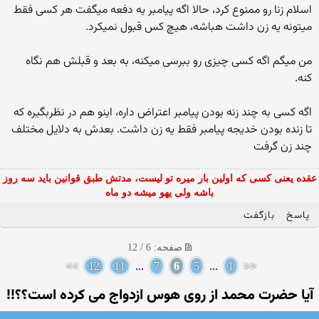
اسلام زنا رو ممنوع كرد، حالا اگه پیامبر یه دفعه میگفت هر كسی فقط
میتونه یه زن داشت هباشه، هیچ كس قبول نمیكرد.
من میگم اگه كسی چیزی رو ببرسی میكنه، به بعد و قبلش هم نگاه
كنه.
اگه كسی به چند زنه بودن پیامبر اعتراض داره، اینو هم در نظربگیره كه
تا زنده بودن خدیجه پیامبر فقط یه زن داشت. بعدش به دلایل مختلف
چند زن گرفت
عقده یعنی کسی که اولین بار میره تو لیست، مدتش طبق قوانین باید سه روز
باشه ولی یهو میشه دو ماه
پاسخ
بازگفت
صفحه: 6 / 12
>>
12
11
...
7
6
5
...
1
<<
آیا حضرت محمد از روی هوس ازدواج می کرده است؟؟!!