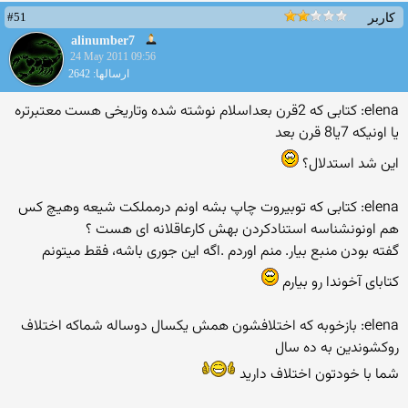
#51
کاربر
alinumber7
24 May 2011 09:56
ارسالها: 2642
elena: کتابی که 2قرن بعداسلام نوشته شده وتاریخی هست معتبرتره
یا اونیکه 7یا8 قرن بعد
این شد استدلال؟
elena: کتابی که توبیروت چاپ بشه اونم درمملکت شیعه وهیچ کس
هم اونونشناسه استنادکردن بهش کارعاقلانه ای هست ؟
گفته بودن منبع بیار. منم اوردم .اگه این جوری باشه، فقط میتونم
كتابای آخوندا رو بیارم
elena: بازخوبه که اختلافشون همش یکسال دوساله شماکه اختلاف
روکشوندین به ده سال
شما با خودتون اختلاف دارید