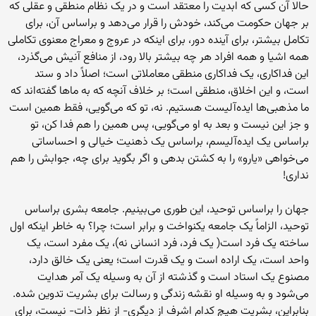
حالا آن کسی که ابدیت را معتقد است و در یک نظام منطقی و عقلی که
بر جهان حکومت می‌کند، خودش را قرار می‌دهد و براساس آن، برای
تکامل بیشتر، برای آینده دور، برای اینکه در عروج و معراج معنوی تکاملی
همه اشیا و همه افراد هر چه بیشتر بالا رود، از منافع آنیش می‌گذرد،
این فداکاری، یک فداکاری منطقی معاملاتی است؛ اصلاً داد و ستد
است، و این اخلاق، منطقی است؛ بر خلاف آنچه که به ماها گفته‌اند که
ما مذهبی‌ها ایده‌آلیست هستیم. نه، تو که می‌گویی، فقط همین است
و جز این نیست و بعد به او می‌گویی، پس همین را هم فدا کن، تو
براساس یک ایده‌آلیسم، براساس یک ذهنیت خیالی و احساساتی
می‌خواهی «یارو» را به کشتن بدهی و اگر بگوید برای چه، جوابش را هم
نداری!
جهان را براساس توحید، این طوری می‌بینیم. جامعه بشری براساس
توحید، الزاماً یک جامعه یکنواخت و برابر است؛ چرا؟ به خاطر اینکه اول
ساخته یک فرد است( یک فرد، فرد انسانی نه)، یک مفرد است، یک
واحد است، یک اراده است و یک قدرت است؛ یعنی یک خالق دارد،
مصنوع یک استاد است و گذشته از آن به وسیله یک آمر هدایت
می‌شود و به وسیله او نقشه زندگی و رسالت برای بشریت تدوین شده.
بنابراین، بشریت هیچ کدام اشرف از دیگری- از نظر ذات- نیست، برای