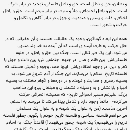
و بطلان، حق و باطل است، حق و باطل فلسفی، توحید در برابر شرک
است. حق و باطل اجتماعی، ملأ و مترف در برابر مردم است. حق و باطل
اخلاقی، ذلت و پستی و عبودیت و جهل، در برابر آگاهی و تکامل و
حرکت و شعور است.
همه این ابعاد گوناگون، وجوه یک حقیقت هستند و آن حقیقتی که در
حال حرکت به طرف آینده‌ای است که آن آینده به خداوند منتهی
می‌شود. این یک طرز تلقی است. جنگ بین حق و باطل، در جلوه
فلسفی‌اش؛ بین ظلم و عدل، در جبهه اجتماعی‌اش؛ بین ذلت و جهل یا
کفر و دین، در وجهه اعتقادی‌اش. اینها همه، وجوه واقعیتی هستند که
فلسفه تاریخ اسلام را می‌سازند. این جنگ از آدم شروع می‌شود، به
وسیله رهبری و هدایت و نبوت، و در دوره‌ها و اقوام مختلف به وسیله
انبیا و یارانشان و به وسیله دانشمندان و مبلغان پیرو این مذاهب
بزرگ، علیرغم مسیر انحرافی تاریخ- که همیشه انحرافی حرکت
می‌کرده- ، دائماً وجود دارد و تکامل پیدا می‌کند تا می‌رسد به اسلام،
آخرین مذهب. (من به عنوان یک شیعه و به عنوان یک مسلمان،
می‌خواهم فلسفه سیاسی و فلسفه تاریخ خودم را بگویم، چطور فلسفه
تاریخ را می‌فهمیم؟ یک شیعه چطور می‌فهمد؟) قاعدتاً جنگ، به اسلام
تمام نمی‌شود، برای اینکه جنگ، جنگ تاریخی است. جنگ گذشته