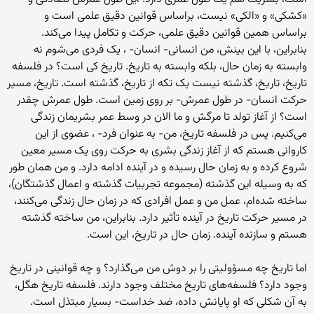
«کشکی» و «الکی» نیست، براساس قوانین دقیق علمی است و
براساس همین قوانین دقیق علمی، حرکت و تکامل پیدا می‌کند.
بنابراین، با این بینش، من انسانی- انسان- ، یک فردی می‌شوم نه
وابسته به زمان حال، بلکه وابسته به تاریخ. تاریخ کی است؟ در فلسفه
تاریخ، تاریخ، گذشته نیست یک تکه از تاریخ، گذشته است. تاریخ، مسیر
حرکت انسان- در طول عمرش- بر روی زمین است. طول عمرش چقدر
است؟ از آغاز تولد تا مرگش و ما الان در وسط عمر بشریمان زندگی
می‌کنیم. پس در فلسفه تاریخ، من- به عنوان فرد- ، عضوی از این
کاروانی هستم که از آغاز زندگی بشری به حرکت روی یک مسیر معین
شروع کرده و به زمان حال رسیده و در آینده ادامه دارد. و من همان طور
که به وسیله این گذشته (مجموعه تجربیات گذشته و اعمال گذشتگان)،
ساخته شده‌ام، عمل من و عمل افرادی که در زمان حال زندگی می‌کنند،
در مسیر حرکت تاریخ در آینده تأثیر دارد. بنابراین، من ساخته گذشته
هستم و سازنده آینده. زمان حال در تاریخ، این است.
اما تاریخ چه مسؤولیتی را بر دوش من می‌گذارد؟ و چه قوانینی در تاریخ
وجود دارد؟ فلسفه‌های تاریخ مختلف وجود دارند. فلسفه تاریخ هگل،
به آن شکلی که او پایانش داده، ضد خداست- بسیار مبتذل است.