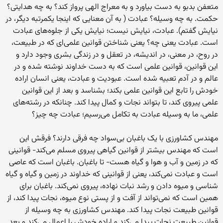
متعفن بدبو به دست بیاورد و به معراج الهی پرواز کند؟ به چه هدایتی؟
حکمت. به چه وسیله؟ عبادت ( به آن معنایی که اینجا یکمرتبه دیگر، در
نیایش گفتم). عبادت، نیایش نیست؛ نیایش یکی از جلوه‌های عبادت
است. عبادت یعنی چه؟ یعنی شناختن قوانین علمی‌ای که در طبیعت،
در روح، در معنی، در اندیشه، در تعقل و در زندگی بشری وجود دارد و
این قوانین، قوانین علمی است که به دست خداوند نوشته شده و در
عالم و در آدم تعبیه شده است. عبودیت و عبادت، یعنی انسان اراده
خودش را تابع این قوانین علمی بکند؛ بشناسد و بعد از این قوانین
علمی پیروی کند، تا بتواند نجات و کمال پیدا کند. چنانکه در رشته‌های
علمی، ما به وسیله عبادت به تکامل می‌رسیم؛ عبادت چه چیز؟
مهندس کشاورزی با یک باغبان بی‌سواد چه فرقی دارند؟ فرقش این
است که مهندس بیشتر از قوانین گیاهی پیروی مسلم می‌کند- قوانینی
که در زمین و آب و هوا و گیاه هست- تا باغبان. باغبان است که عاصی
است و عبادت نمی‌کند، یعنی از قوانینی که خداوند در زمین و گیاه و گیاه
شناسی و میوه دادن و رشد نبات نهاده، پیروی نمی‌کند. باغبان برای
همین است که نمی‌تواند از آفت و از پستی نوع میوه، نجات پیدا کند، از
قوانین طبیعت نجات پیدا کند. مهندس کشاورزی به چه وسیله از
قوانین طبیعت نجات پیدا می‌کند و اراده خودش را اعمال می‌کند و بعد