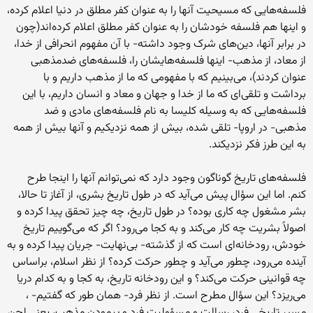
فلسفه‌هایی که مسیحیت آنها را به عنوان کفر مطلق در دنیا اعلام کرده،
و اینها هم فلسفه خودشان را به عنوان کفر مطلق اعلام کرده‌اند(چون
در برابر آنها، دین‌های شرک وجود داشته- با آن مفهوم انحرافی از خدا،
از معاد، از مذهب- اینها فلسفه‌هایشان را، فلسفه‌های ضدمذهبی
عنوان کردند)، می‌بینیم که با مفهومی که ما از مذهب داریم و با
برداشت و تلقی‌ای که ما از خدا و جهان و معاد و انسان داریم، با این
فلسفه‌هایی که به وسیله کلیسا به نام فلسفه‌های مادی و ضد
مذهبی- در اروپا- تلقی شده، بیش از همه نزدیکیم و آنها بیش از همه
به این طرز فکر نزدیکند.
فلسفه‌های تاریخ گوناگون وجود دارد که نمی‌توانم آنها را اینجا طرح
کنم. اما این سؤال پیش می‌آید که در طول تاریخ بشری، از آغاز تا حالا،
بشر مشغول چه کاری بوده؟ در طول تاریخ، چه چیز تحقق پیدا کرده و
اصولاً بشریت چه کار می‌کند و به کجا می‌رود؟ اگر که می‌گوییم تاریخ
خودش، رودخانه‌ای است که از گذشته- بی‌نهایت- جریان پیدا کرده و به
آینده می‌رود، چطور می‌آید و چطور حرکت کرده؟ از نظر اسلام، براساس
چه قوانینی حرکت می‌کند؟ و این رودخانه تاریخ، به کجا و به کدام دریا
می‌ریزد؟ این سؤال مطرح است. از نظر فرد- همان طور که گفتیم- ،
مسیر تاریخی فرد، رسالت و مسؤولیت فرد و پیمودن مذهب، یعنی لجن