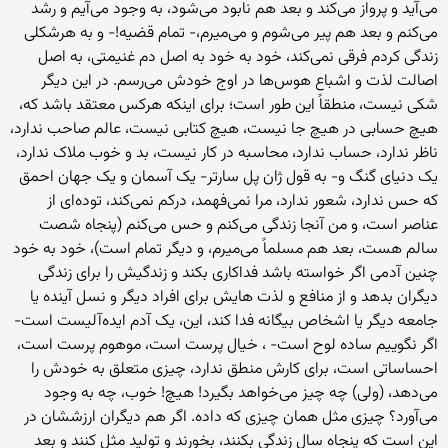
می‌آید و پرواز می‌کند و بعد هم نابود می‌شود، به وجود می‌آیم و رشد
می‌کنم و بعد هم پیر می‌شوم و می‌میرم،- تمام قضیه!- و به هرشکلی
زندگی کردم فرقی نمی‌کند، خود به خود به اصل دم غنیمتی، به اصل
اصالت لذت و اشباع هوس‌ها در اوج خودش می‌رسم. در این دیگر
شکی نیست، منطقاً این طور است؛ برای اینکه هرکس معتقد باشد که،
هیچ حسابی در هیچ جا نیست، هیچ کتابی نیست، عالم صاحب ندارد،
ناظر ندارد، حساب ندارد، محاسبه در کار نیست، بد و خوب ملاک ندارد،
یک دنیای گنگ و- به قول ژان پل سارتر- یک آسمان و یک جهان احمق
که حس ندارد، شعور ندارد، مرا نمی‌فهمد، درکم نمی‌کند، توده‌ای از
عناصر است، و من آنجا زندگی می‌کنم و حس می‌کنم (پنجاه شصت
سالم هست، بعد هم مسلماً می‌میرم، و دیگر تمام است)، خود به خود
چنین آدمی اگر خواسته باشد فداکاری بکند و زندگیش را برای زندگی
دیگران بدهد و از منافع و لذت هایش برای افراد دیگر و نسل آینده یا
جامعه دیگر یا اشخاص بیگانه فدا کند، این، یک آدم ایده‌آلیست است-
اگر نگوییم ساده لوح است- ، خیال پرست است، موهوم پرست است،
احساساتی است، برای کارش منطق ندارد، چیزی متعلق به خودش را
می‌دهد، (ولی) چه چیز می‌خواهد بگیرد! هیچ! خوب، چه به وجود
می‌آورد؟ چیزی مثل همان چیزی که داده. اگر هم دیگران ارزششان در
این است که پنجاه سال زندگی بکنند، بخورند و تولید مثل کنند و بعد