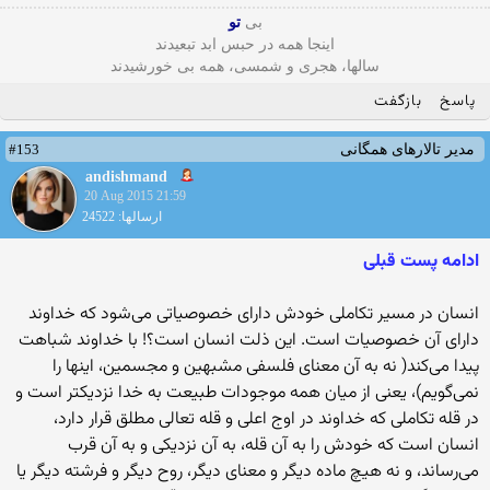
بی
تو
اینجا همه در حبس ابد تبعیدند
سالها، هجری و شمسی، همه بی خورشیدند
پاسخ
بازگفت
#153
مدیر تالارهای همگانی
andishmand
20 Aug 2015 21:59
ارسالها: 24522
ادامه پست قبلی
انسان در مسیر تکاملی خودش دارای خصوصیاتی می‌شود که خداوند
دارای آن خصوصیات است. این ذلت انسان است؟! با خداوند شباهت
پیدا می‌کند( نه به آن معنای فلسفی مشبهین و مجسمین، اینها را
نمی‌گویم)، یعنی از میان همه موجودات طبیعت به خدا نزدیکتر است و
در قله تکاملی که خداوند در اوج اعلی و قله تعالی مطلق قرار دارد،
انسان است که خودش را به آن قله، به آن نزدیکی و به آن قرب
می‌رساند، و نه هیچ ماده دیگر و معنای دیگر، روح دیگر و فرشته دیگر یا