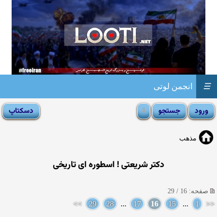
☰
انجمن لوتی
مذهب
دکتر شریعتی ! اسطوره ای تاریخی
صفحه: 16 / 29
>>
29
28
...
17
16
15
...
1
<<