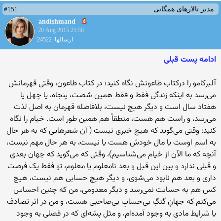
#151
مدیر تالارهای همگانی
andishmand
20 Aug 2015 21:58
ارسالها: 24522
ادامه پست قبلی
آلبرکامو را درکتاب طاعونش نگاه کنید؛ در کتاب طاعون، وقتی قهرمانش
می‌رسد به اینکه زندگی فقط و فقط همین شصت، پنجاه، یا چهل یا
هفتاد سال است و دیگر هیچ نیست، بلافاصله قهرمان به اصل لذت
می‌رسد، و راست هم هست، منطقاً هم همین طور است. خیام را نگاه
کنید: وقتی می‌گوید که هیچ خبری نیست ( آن شعرهایی که به هر حال
به اسم اوست یا مال خودش هست یا نیست، به هر حال مهم نیست،
آنچه که ما الآن از خیام می‌شناسیم)، وقتی که می‌گوید که جهان بعدی
و قبلی ندارد و بین این قبل و بعد نامعلوم یا معلوم، تو فقط یک فرصت
داری و بعد هم نابود می‌شوی، و دیگر هیچ حسابی هم نیست، هیچ
کس هم به حسابت نمی‌رسد و دیگر معدومی، من که چنین احساس
می‌کنم که جهانِ گنگِ بی‌حسابِ بی‌صاحبی هست، و من در اثر تصادف
یا شرایط مادی به وجود آمده‌ام، و مثل پشه‌ای که در فصلی به وجود