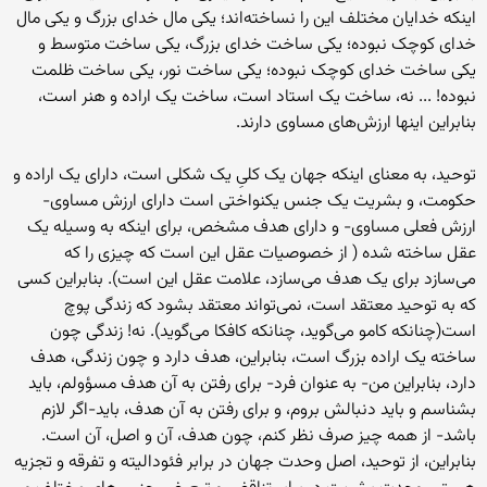
اینکه خدایان مختلف این را نساخته‌اند؛ یکی مال خدای بزرگ و یکی مال
خدای کوچک نبوده؛ یکی ساخت خدای بزرگ، یکی ساخت متوسط و
یکی ساخت خدای کوچک نبوده؛ یکی ساخت نور، یکی ساخت ظلمت
نبوده! ... نه، ساخت یک استاد است، ساخت یک اراده و هنر است،
بنابراین اینها ارزش‌های مساوی دارند.
توحید، به معنای اینکه جهان یک کلیِ یک شکلی است، دارای یک اراده و
حکومت، و بشریت یک جنس یکنواختی است دارای ارزش مساوی-
ارزش فعلی مساوی- و دارای هدف مشخص، برای اینکه به وسیله یک
عقل ساخته شده ( از خصوصیات عقل این است که چیزی را که
می‌سازد برای یک هدف می‌سازد، علامت عقل این است). بنابراین کسی
که به توحید معتقد است، نمی‌تواند معتقد بشود که زندگی پوچ
است(چنانکه کامو می‌گوید، چنانکه کافکا می‌گوید). نه! زندگی چون
ساخته یک اراده بزرگ است، بنابراین، هدف دارد و چون زندگی، هدف
دارد، بنابراین من- به عنوان فرد- برای رفتن به آن هدف مسؤولم، باید
بشناسم و باید دنبالش بروم، و برای رفتن به آن هدف، باید-اگر لازم
باشد- از همه چیز صرف نظر کنم، چون هدف، آن و اصل، آن است.
بنابراین، از توحید، اصل وحدت جهان در برابر فئودالیته و تفرقه و تجزیه