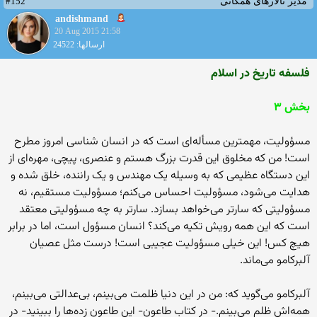
#152
مدیر تالارهای همگانی
andishmand
20 Aug 2015 21:58
ارسالها: 24522
فلسفه تاریخ در اسلام
بخش ۳
مسؤولیت، مهمترین مسأله‌ای است که در انسان شناسی امروز مطرح
است! من که مخلوق این قدرت بزرگ هستم و عنصری، پیچی، مهره‌ای از
این دستگاه عظیمی که به وسیله یک مهندس و یک راننده، خلق شده و
هدایت می‌شود، مسؤولیت احساس می‌کنم؛ مسؤولیت مستقیم، نه
مسؤولیتی که سارتر می‌خواهد بسازد. سارتر به چه مسؤولیتی معتقد
است که این همه رویش تکیه می‌کند؟ انسان مسؤول است، اما در برابر
هیچ کس! این خیلی مسؤولیت عجیبی است! درست مثل عصیان
آلبرکامو می‌ماند.
آلبرکامو می‌گوید که: من در این دنیا ظلمت می‌بینم، بی‌عدالتی می‌بینم،
همه‌اش ظلم می‌بینم.- در کتاب طاعون- این طاعون زده‌ها را ببینید- در