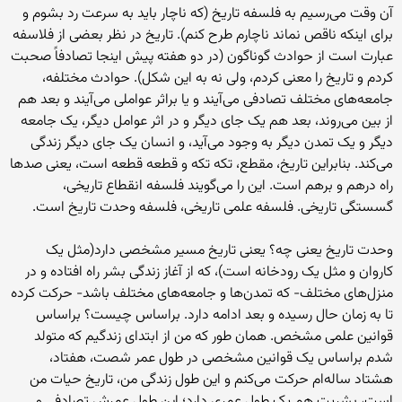
آن وقت می‌رسیم به فلسفه تاریخ (که ناچار باید به سرعت رد بشوم و
برای اینکه ناقص نماند ناچارم طرح کنم). تاریخ در نظر بعضی از فلاسفه
عبارت است از حوادث گوناگون (در دو هفته پیش اینجا تصادفاً صحبت
کردم و تاریخ را معنی کردم، ولی نه به این شکل). حوادث مختلفه،
جامعه‌های مختلف تصادفی می‌آیند و یا براثر عواملی می‌آیند و بعد هم
از بین می‌روند، بعد هم یک جای دیگر و در اثر عوامل دیگر، یک جامعه
دیگر و یک تمدن دیگر به وجود می‌آید، و انسان یک جای دیگر زندگی
می‌کند. بنابراین تاریخ، مقطع، تکه تکه و قطعه قطعه است، یعنی صدها
راه درهم و برهم است. این را می‌گویند فلسفه انقطاع تاریخی،
گسستگی تاریخی. فلسفه علمی تاریخی، فلسفه وحدت تاریخ است.
وحدت تاریخ یعنی چه؟ یعنی تاریخ مسیر مشخصی دارد(مثل یک
کاروان و مثل یک رودخانه است)، که از آغاز زندگی بشر راه افتاده و در
منزل‌های مختلف- که تمدن‌ها و جامعه‌های مختلف باشد- حرکت کرده
تا به زمان حال رسیده و بعد ادامه دارد. براساس چیست؟ براساس
قوانین علمی مشخص. همان طور که من از ابتدای زندگیم که متولد
شدم براساس یک قوانین مشخصی در طول عمر شصت، هفتاد،
هشتاد ساله‌ام حرکت می‌کنم و این طول زندگی من، تاریخ حیات من
است، بشریت هم یک طول عمری دارد؛ این طول عمرش تصادفی و