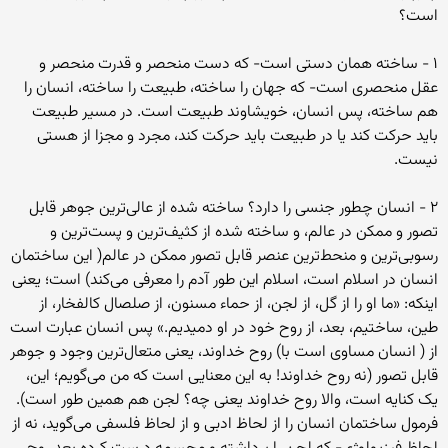
است؟
۱ - ساخته همان دستی است- که دست منحصر و قدرت منحصر و
عقل منحصری است- که جهان را ساخته، طبیعت را ساخته، انسان را
هم ساخته، پس انسان، خویشاوند طبیعت است. در مسیر طبیعت
باید حرکت کند یا در طبیعت باید حرکت کند، مجرد و مجزا از هستی
نیست.
۲ - انسان چطور جنسی را دارد؟ ساخته شده از عالی‌ترین جوهر قابل
تصور و ممکن در عالم، و ساخته شده از کثیف‌ترین و پست‌ترین و
رسوبی‌ترین و منحط‌ترین عنصر قابل تصور ممکن در عالم( این ساختمان
انسان در اسلام است، اسلام این طور آدم را معرفی می‌کند) است؛ یعنی
اینکه: «ما او را از گل، از لجن، از حماء مسنون، از صلصال کالفخار، از
طین، ساختیم، بعد، از روح خود در او دمیدیم.» پس انسان عبارت است
از ( انسان مساوی است با) روح خداوند، یعنی متعال‌ترین وجود و جوهر
قابل تصور (نه روح خداوند! به این معنایی است که من می‌گویم؛ این،
یک کنایه است، والا روح خداوند یعنی چه؟ لجن هم همین طور است).
فرمول ساختمان انسان را از لحاظ ادبی و از لحاظ فلسفی می‌گوید، نه از