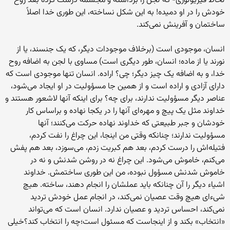
لحاظ فیزیولوژی- که لجن را برداشته و مجسمه درست کرده بعد روح
خودش را در او دمیده! به این شکل نساخته، این طوری خدا اصلاً
ساختمان و آفرینش نمی‌کند.
انسان، موجودی است (برخلاف موجودات دیگر، که یک جنسند، یا از
نورند یا از ماده؛ انسان، طور دیگری است) مساوی با لجن به اضافه روح
خدا، و به اضافه یک چیز دیگر؛ چی؟ اراده. انسان تنها موجودی است که
دارای آزادی و اراده است و از همین جا مسؤولیت در او ایجاد می‌شود،
عناصر دیگر مسؤولیت ندارند، برای چه؟ برای اینکه آنها لاشعور هستند و
خداوند مثل یک پیچ و مهره‌ای آنها را در یکجا نهاده و براساس کار
خودشان و جبر طبیعتی که خداوند نهاده حرکت می‌کنند؛ آنها
مسؤولیت ندارند؛ چنانکه وقتی من اینجا، این چراغ را نفت کردم،
فتیله‌اش را درست کردم، بعد هم کبریت زدم، می‌سوزد، بعد هم پفش
می‌کنم، خاموش می‌شود. این چراغ نه در روشن شدنش و نه در
خاموش شدنش مسؤول نبوده، من این طوری ساختمش. خداوند
اشیاء دیگر را آن چنانکه باید عملشان را انجام دهند، ساخته. هیچ
شیء‌ای هیچ وقت عصیان نمی‌کند، در انجام عمل خودش تردید
نمی‌کند، احساس تردید و عصیان ندارد. انسان است که می‌تواند
«انتخاب» بکند و از اینجاست که مسئول است؛چه را انتخاب کند؟خیلی