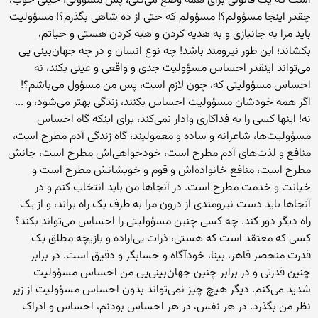
است که یک قانونی برای همه وضع می‌کنی، پس مسؤولی؛ خیلی خوب،
چقدر اینجا مسؤولم؟! مسؤولم که حتی از ده شاهی بگذرم؟! مسؤولیت
باید مرا به جانبازی و به هدیه کردن و هبه کردن هستی و حیاتم،
بکشاند؛ این طور نیرومند باشد! چه نوع انسان و در چه جهان‌بینی یی
می‌تواند اینقدر احساس مسؤولیت جدی و واقعی و عینی بکند، نه
احساس مسؤولیتی که، چون لازم است، پس من مسؤول می‌باشم؟!
اگر همه خودشان مسؤولیت احساس بکنند، زندگی بهتر می‌شود، و ...
نه! اینها کسی را به فداکاری وادار نمی‌کند، برای اینکه گاه احساس
مسؤولیت‌ها، شاعرانه و ساده و معمولیند، گاه زندگی آدم مطرح است،
منافع و لذت‌های آدم مطرح است، خودخواهی‌اش مطرح است، جانش
مطرح است، منافع خانواده‌اش و قوم و خویشانش مطرح است و
خیانت و خدمت مطرح است. در آنجاها من باید انتخاب کنم و در
آنجاها باید دست نیرومندی از درون مرا به طرف یک راه براند، و از یک
راه دیگر دور کند. چه کسی چنین مسؤولیتی را احساس می‌تواند بکند؟
کسی که معتقد است که هستی، ذرات بی‌اراده و بازیچه مطلق یک
قدرت منحصر قاهر، بینا، خودآگاه و حسابگر و دقیق است. در برابر
چنین قدرتی و در برابر چنین جهان‌بینی‌یی من احساس مسؤولیت
شدید می‌کنم. دیگر هیچ چیز نمی‌تواند بدون احساس مسؤولیت از زیر
نظر من بگذرد. در هر نفس، در هر احساس بودنم، احساس و ادراک