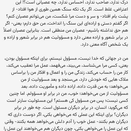
درک ندارد، صاحب ندارد، احساس ندارد، چه عصیانی است؟! این
اعتراض، غلط است. اگر یک تکه سنگ همین طوری از هوا افتاد- از
پشت بام افتاد- و سر و دست مرا شکست، من می‌توانم عصیان کنم؟
اگر گفتم دستی و اراده‌ای این سنگ را انداخت، من حق دارم؛ یعنی- اگر
هم حق نداشته باشیم- عصیان من منطقی است. بنابراین عصیان اصلاً
در برابر شعور و اراده معنی دارد و مسؤولیت هم در برابر شعور و اراده و
یک شخص آگاه معنی دارد.
من در جهانی که خدا نیست، مسؤول نیستم، برای اینکه مسؤول بودن،
یعنی، کسی مرا می‌شناسد، می‌بیند، می‌فهمد، عمل مرا تعقیب می‌کند،
کار من را حساب می‌کند، زندگی من را و اعمال و افکار من را براساس
ملاک هایی که خودش دارد، می‌سنجد و بعد مسؤولیت از من
می‌خواهد؛ به من قدرت داده، اراده داده و مأموریت داده، بعد
مسؤولیت از من می‌خواهد؛ خوب، من در برابر او مسؤولم. اما چنین
کسی نیست؛ پس من مسؤول کی هستم؟ این مسئولیت سارتر است
که می‌گوید: انسان، در برابر دیگران مسئول است. چه طور در برابر
دیگران؟ برای اینکه این عملی که می‌خواهی بکنی، اگر دوست داری که
دیگران هم بکنند- عمل خوب را آدم دلش می‌خواهد همه بکنند- وقتی
که این عمل را می‌خواهی بکنی، چون دیگران هم می‌خواهند این عمل را