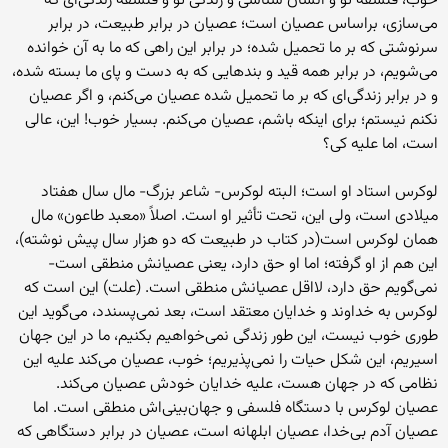
خوب، فلسفه تو و انسان شناسی و زندگی تو و فلسفه زندگی‌ای که
می‌سازی، براساس عصیان است؛ عصیان در برابر طبیعت، در برابر
سرنوشتی که بر ما تحمیل شده؛ در برابر این راهی که ما به آن خوانده
می‌شویم، در برابر همه قید و بندهایی که به دست و پای ما بسته شده،
و در برابر زندگی‌ای که بر ما تحمیل شده عصیان می‌کنم، و اگر عصیان
نکنم نیستم؛ برای اینکه باشم، عصیان می‌کنم. بسیار خوب! این، عالی
است، اما علیه کی؟
لوکرس استاد او است؛ البته لوکرس- شاعر بزرگ- مال سال هفتاد
میلادی است، ولی این، تحت تأثیر او است. اصلاً «معبد طاعون» مال
همان لوکرس است(در کتاب در طبیعت که دو هزار سال پیش نوشته)،
این هم از او گرفته؛ اما او حق دارد، یعنی عصیانش منطقی است-
نمی‌گویم حق دارد، لااقل عصیانش منطقی است. (علت) این است که
لوکرس به خداوند و خدایان معتقد است، بعد نمی‌پسندد، می‌گوید این
طوری خوب نیست، این طور زندگی نمی‌خواهیم بکنیم، ما در این جهان
اسیریم، این شکل حیات را نمی‌پذیریم؛ خوب، عصیان می‌کند علیه این
نظامی که در جهان هست، علیه خدایان خودش عصیان می‌کند.
عصیان لوکرس با دستگاه فلسفی و جهان‌بینی‌اش منطقی است. اما
عصیان آدم بی‌خدا، عصیان ابلهانه است، عصیان در برابر دستگاهی که