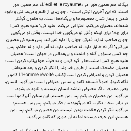
بیگانه هم همین طور، در «L'exil et le royaume» هم همین طور
است، که این آخرین اثرش است- ، جهان، پر از ظلم و بی‌عدالتی و نابود
شدن و بیمار شدن معصوم‌ها و بی‌گناه‌ها است، به طاعون گرفتار
شده‌اند، عصیان می‌کنم، اعتراض می‌کنم، علیه کی؟ علیه هیچ کس!
برای چه؟ برای اینکه وقتی تو می‌گویی خدا نیست، وقتی تو می‌گویی
جهان صاحب ندارد، قدرتی جهان را اداره نمی‌کند، پس علیه کی عصیان
می‌کنی؟ اگر نه خالق دارد، نه صاحب دارد، نه آمر دارد و نه حاکم، پس
چه کسی مسؤول گناه و ظلمت و بی‌عدالتی در جهان است؟ عصیان
علیه هیچ کس! مشت‌ها را گره کردن و به طرف هوا پرتاب کردن است؛
عصیان مضحک است، از طرفی خداوند را انکار کردن و بعد علیه‌اش
عصیان کردن و اعتراض کردن است!(کتاب L'Homme révolté کامو را
نگاه کنید). اصولاً فلسفه کامو براساس اعتراض است؛ می‌گوید: انسان،
یعنی معترض، اگر معترض نباشد انسان نیست، و نابود می‌شود.
می‌گوید: من عصیان می‌کنم پس من هستم. این سخن آلبرکامو است
در برابر سخن دکارت که می‌گوید: من فکر می‌کنم، پس من هستم؛
می‌گوید فکر کردن علامت بودن نیست، من عصیان می‌کنم، پس من
هستم. این حرف درست؛ اما نه آن طوری که کامو می‌گوید.