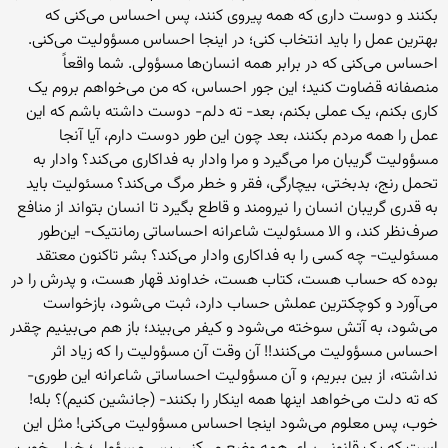
بکنند و دوست داری که همه پیروی کنند، پس احساس می‌کنی که
بهترین عمل را باید انتخاب کنی؛ در اینجا احساس مسؤولیت می‌کنی.
احساس می‌کنی که در برابر همه انسان‌ها مسؤولی. شما واقعاً
منصفانه قضاوت کنید؛ این جور احساس، که من می‌خواهم بروم یک
کاری بکنم، یک عملی بکنم، بعد- ته دلم- دوست داشته باشم که این
عمل را همه مردم بکنند، بعد چون این طور دوست دارم، آیا آنجا
مسؤولیت گریبان مرا می‌گیرد و مرا وادار به فداکاری می‌کند؟ وادار به
تحمل رنج، بدبختی، بیچارگی، فقر و خطر مرگ می‌کند؟ مسئولیت باید
به قدری گریبان انسان را نیرومند و قاطع بگیرد تا انسان بتواند از منافع
صرف‌‌نظر کند، و الا مسئولیت شاعرانه احساساتی رمانتیک- این‌طور
مسئولیت- چه کسی را به فداکاری وادار می‌کند؟ بشر تاکنون معتقد
بوده که حساب هست، کتاب هست، خداوند قهار هست، و پدرش را در
می‌آورد و کوچکترین عملش حساب دارد، ثبت می‌شود، بازخواست
می‌شود، به آتش سوخته می‌شود و کیفر می‌بیند؛ باز هم می‌بینیم چقدر
احساس مسؤولیت می‌کنند!! آن وقت آن مسؤولیت را که زیاد اثر
نداشته، از بین ببریم، و آن مسؤولیت احساساتی شاعرانه این طوری-
که ته دلت می‌خواهد اینها همه اینکار را بکنند- (جانشین کنیم)؟ بله!
خوب، پس معلوم می‌شود اینجا احساس مسؤولیت می‌کنی! مثل این