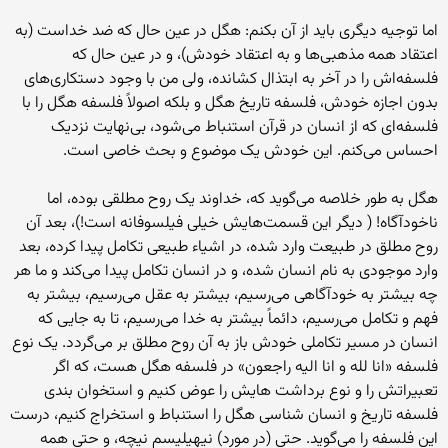
اما توجیه دیگری باید از آن بکنم: هگل در عین حال که ضد خداست (به
اعتقاد همه مذهبی‌ها و به اعتقاد خودش)، و در عین حال که
فلسفه‌اش را در آخر به ابتذال کشانده، ولی من با وجود دستکاری‌های
بدون اجازه خودش، فلسفه تاریخ هگل و بلکه اصولاً فلسفه هگل را با
فلسفه‌ای که از انسان در قرآن استنباط می‌شود، بی‌نهایت نزدیک
احساس می‌کنم. این خودش یک موضوع و بحث خاصی است.
هگل به طور خلاصه می‌گوید که، خداوند یک روح مطلقی بوده، اما
ناخودآگاه! ( دیگر این قسمت‌هایش خیلی فیلسوفانه است!)، بعد آن
روح مطلق در طبیعت وارد شده، در اشیاء طبیعی تکامل پیدا کرده، بعد
وارد موجودی به نام انسان شده، و در انسان تکامل پیدا می‌کند و ما هر
چه بیشتر به خودآگاهی می‌رسیم، بیشتر به عقل می‌رسیم، بیشتر به
فهم و تکامل می‌رسیم، دائماً بیشتر به خدا می‌رسیم، تا به جایی که
انسان در مسیر تکاملی خودش باز به آن روح مطلق بر می‌گردد. یک نوع
فلسفه «انا لله و انا الیه راجعون» در فلسفه هگل هست، که اگر
تعبیراتش را و نوع برداشت هایش را عوض کنیم و استخوان بندی
فلسفه تاریخ و انسان شناسی هگل را استنباط و استخراج کنیم، درست
این فلسفه را می‌گوید. حتی (در مورد) نیهیلیسم نیچه، و حتی همه