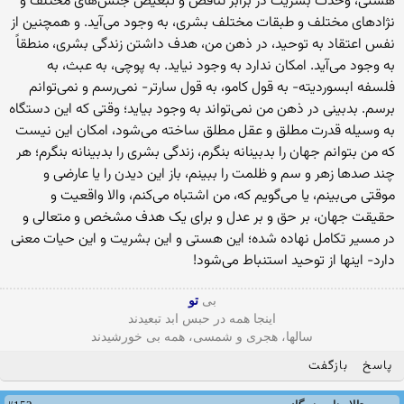
هستی، وحدت بشریت در برابر تناقض و تبعیض جنس‌های مختلف و
نژادهای مختلف و طبقات مختلف بشری، به وجود می‌آید. و همچنین از
نفس اعتقاد به توحید، در ذهن من، هدف داشتن زندگی بشری، منطقاً
به وجود می‌آید. امکان ندارد به وجود نیاید. به پوچی، به عبث، به
فلسفه ابسوردیته- به قول کامو، به قول سارتر- نمی‌رسم و نمی‌توانم
برسم. بدبینی در ذهن من نمی‌تواند به وجود بیاید؛ وقتی که این دستگاه
به وسیله قدرت مطلق و عقل مطلق ساخته می‌شود، امکان این نیست
که من بتوانم جهان را بدبینانه بنگرم، زندگی بشری را بدبینانه بنگرم؛ هر
چند صدها زهر و سم و ظلمت را ببینم، باز این دیدن را یا عارضی و
موقتی می‌بینم، یا می‌گویم که، من اشتباه می‌کنم، والا واقعیت و
حقیقت جهان، بر حق و بر عدل و برای یک هدف مشخص و متعالی و
در مسیر تکامل نهاده شده؛ این هستی و این بشریت و این حیات معنی
دارد- اینها از توحید استنباط می‌شود!
بی
تو
اینجا همه در حبس ابد تبعیدند
سالها، هجری و شمسی، همه بی خورشیدند
پاسخ
بازگفت