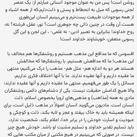
روشن است! پس من به عنوان موجود انسانی عبارتم از: یک عنصر
لجنی رسوبی که میل به انحطاط و پستی و ذلت‌دارم،که از همه اشیاء و
از همه موجودات طبیعت پست‌ترم و می‌بینیم انسان این‌طوری
هست.آن وقت در چنین ذاتی چه جوهری است؟ نور، عقل، فرشته؟ نه،
روح خداوند! بنابراین به تعبیر ادبی- نه علمی- ، این لجن و این گل
رسوبی متعفن، خویشاوند خداوند است!
افسوس که ما مدافع این مذهب هستیم و روشنفکرها هم مخالف با
این مذهب! ما که مدافعش هستیم، با روشنفکرها که مخالفش
هستند هر دو به اندازه هم- مثل هم- مذهب را درک می‌کنیم؛ منتهی
ما عقیده داریم و آنها عقیده ندارند. ما با آنها اختلاف فکری نداریم،
مسائل را یک طور می‌فهمیم، منتهی ما عقیده داریم و آنها عقیده ندارند؛
والا هیچ کدامش حقیقت نیست. یکی از دشنام‌های دائمی روشنفکران
مادی به همه (مذاهب) و مذهبی‌های اروپا بخصوص اسلام، ذلت
انسان است. مادیون می‌گویند انسان اصولاً در مذهب ذلیل است، برای
اینکه همیشه باید به خاک بیفتد و عجز و لابه بکند، ذلت و کوچکی و
عبودیت و اسارت خودش را در برابر خدا، اعلام بکند، شخصیت ندارد،
باید تسلیم تقدیر خداوند و تسلیم مشیت او باشد. خودش هیچ چیز
نیست. در صورتی که می‌بینیم در هیچ مکتبی از میان مکتب هایی که