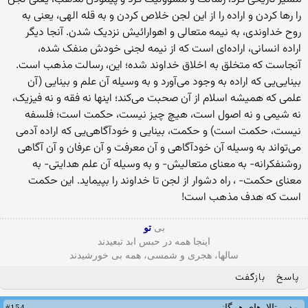
را رها کردن و اراده را از این لجن خلاص کردن و به قله الهی، یعنی به
روح خداوندی، به نیمه متعالی و اهوارائیش نزدیک شدن. آنجا دیگر
اراده انسانی، اراده‌ای است که از نیمه لجنی خودش منفک شده،
آنجاست که متخلق به اخلاق خداوند شده؛ این، رسالت مذهب است.
بینایی‌یی که اراده به وجود می‌آورد و به وسیله آن علم و بینایی (آن
علمی که همیشه اسلام از آن صحبت می‌کند؛ اینها نه فقه و نه فیزیک،
نه شیمی و نه اصول است، هیچ چیز نیست، حکمت است؛ فلسفه
نیست، حکمت است) و حکمت، بینایی و خودآگاهی‌یی که اراده آدمی
می‌تواند به وسیله آن خودآگاهی و آن معرفت و آن عرفان و آن آگاهی
روشنفکرانه- به معنای متعالیش- و به وسیله آن علم هدایتی- به
معنای حکمت- ، راه دشوار از لجن تا خداوند را بپیماید. این حکمت
است که هدف مذهب است!
بی
تو
اینجا همه در حبس ابد تبعیدند
سالها، هجری و شمسی، همه بی خورشیدند
پاسخ
بازگفت
#154
مدیر تالارهای همگانی