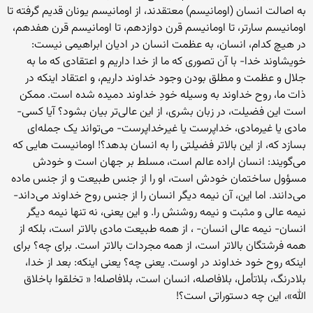
به اصالت انسان (اومانیسم) معتقدند، از اومانیسم یونان قدیم گرفته تا
اومانیسم سارتر، تا اومانیسم قرن دوازدهم، تا اومانیسم قرن هفدهم،
در هیچ کدام، انسان، به عظمت انسان در ادیان ابراهیمی نیست:
خویشاوند خدا- با آن تصوری که ما از خدا داریم و اعتقادی که ما به
جلال و عظمت و مطلق بودن وجود خداوند داریم، و اعتقاد اینکه در
ذات ما، روح خداوند به وسیله خودِ خداوند دمیده شده است. ممکن
است این فضیلت، در زبان بشری، از این عالی‌تر بیان بشود؟ آیا کسی-
مادی یا غیرمادی، خداپرست یا غیرخداپرست- می‌تواند یک جمله‌ای
بسازد که، از این بالاتر فضیلتی را به انسان بدهد؟! اومانیست هایی که
می‌گویند: انسان اراده عالم است، مسلط بر جهان است و خودش
مسؤول ساختمان خودش است، او را از جنس طبیعت و از جنس ماده
می‌دانند. اما این، آن نیمه دیگر انسان را از جنس روح خداوند می‌داند-
نیمه عالی و مثبت و نیمه روشنش را. و این یعنی، نه تنها نیمه دیگر
انسان- نیمه عالی انسان- ، از همه طبیعت مادی بالاتر است، بلکه از
همه فرشتگان بالاتر است، از همه مجردات بالاتر است. برای چه؟ برای
اینکه روح خود خداوند در اوست. یعنی چه؟ یعنی اینکه: بعد از خدا،
بلادرنگ، بلاتأمل، بلافاصله، انسان است، بلافاصله! « تخلقوا باخلاق
الله»، این چه دستوراتی است؟!