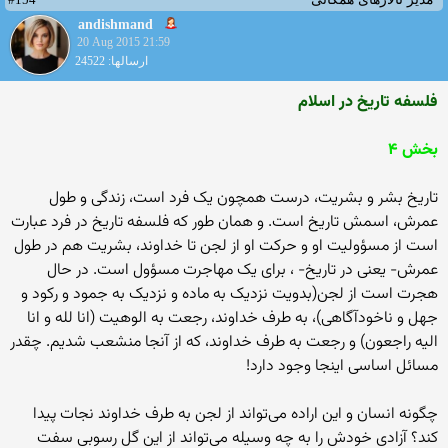
andishmand
20 Aug 2015 21:59
ارسالها: 24522
فلسفه تاریخ در اسلام
بخش ۴
تاریخ بشر و بشریت، درست همچون یک فرد است، زندگی و طول
عمرش، اسمش تاریخ است. و همان طور که فلسفه تاریخ در فرد عبارت
است از مسؤولیت او و حرکت او از لجن تا خداوند، بشریت هم در طول
عمرش- یعنی در تاریخ- ، برای یک مهاجرت مسؤول است. در حال
هجرت است از لجن(بدویت نزدیک به ماده و نزدیک به جمود و رکود و
جهل و ناخودآگاهی)، به طرف خداوند، رجعت به الوهیت (انا لله و انا
الیه راجعون) و رجعت به طرف خداوند، که از آنجا منشعب شدیم. چقدر
مسائل اساسی اینجا وجود دارد!
چگونه انسان و این اراده می‌تواند از لجن به طرف خداوند نجات پیدا
کند؟ آزادی خودش را به چه وسیله می‌تواند از این گل رسوبی سفت