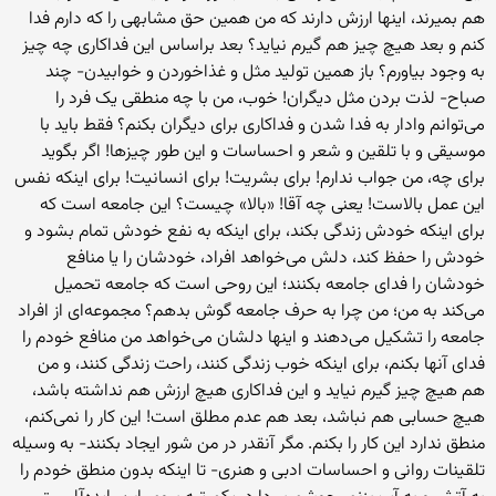
هم بمیرند، اینها ارزش دارند که من همین حق مشابهی را که دارم فدا
کنم و بعد هیچ چیز هم گیرم نیاید؟ بعد براساس این فداکاری چه چیز
به وجود بیاورم؟ باز همین تولید مثل و غذاخوردن و خوابیدن- چند
صباح- لذت بردن مثل دیگران! خوب، من با چه منطقی یک فرد را
می‌توانم وادار به فدا شدن و فداکاری برای دیگران بکنم؟ فقط باید با
موسیقی و با تلقین و شعر و احساسات و این طور چیزها! اگر بگوید
برای چه، من جواب ندارم! برای بشریت! برای انسانیت! برای اینکه نفس
این عمل بالاست! یعنی چه آقا! «بالا» چیست؟ این جامعه است که
برای اینکه خودش زندگی بکند، برای اینکه به نفع خودش تمام بشود و
خودش را حفظ کند، دلش می‌خواهد افراد، خودشان را یا منافع
خودشان را فدای جامعه بکنند؛ این روحی است که جامعه تحمیل
می‌کند به من؛ من چرا به حرف جامعه گوش بدهم؟ مجموعه‌ای از افراد
جامعه را تشکیل می‌دهند و اینها دلشان می‌خواهد من منافع خودم را
فدای آنها بکنم، برای اینکه خوب زندگی کنند، راحت زندگی کنند، و من
هم هیچ چیز گیرم نیاید و این فداکاری هیچ ارزش هم نداشته باشد،
هیچ حسابی هم نباشد، بعد هم عدم مطلق است! این کار را نمی‌کنم،
منطق ندارد این کار را بکنم. مگر آنقدر در من شور ایجاد بکنند- به وسیله
تلقینات روانی و احساسات ادبی و هنری- تا اینکه بدون منطق خودم را