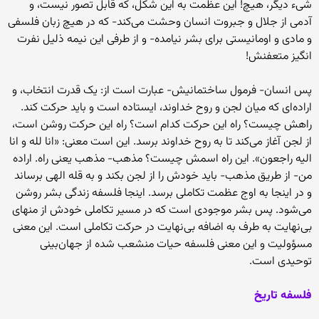
شیء دیگر، هیچ! این عظمت به این شکل، که قابل تصور نیست، و
آدمی از جلال و جبروت انسان وحشت می‌کند- که در هیچ زبان فلسفی
و مادی و اومانیستی برای بشر نیامده- و از طرفی این نیمه ذلیل نفرت
انگیز متعفنش!
پس انسان- فرمول ساختمانیش- عبارت است از: یک قدرت انتخاب، و
اراده‌ای که میان لجن و روح خداوند، ایستاده است و باید حرکت کند.
راهش چیست؟ راه این حرکت کدام است؟ راه این حرکت روشن است،
از لجن آغاز می‌کند تا به روح خداوند برسد. این است معنی: «انا لله و انا
الیه راجعون». این راه اسمش چیست؟ مذهب- مذهب یعنی راه. اراده
من- از طریق مذهب- باید خودش را از لجن بکند و به قله الهی برساند
و در اینجا به اوج عظمت تکاملی برسد. اینجا فلسفه زندگی بشر روشن
می‌شود. پس بشر موجودی است که در مسیر تکاملی خودش از منهای
بی‌نهایت به طرف به اضافه بی‌نهایت در حرکت تکاملی است. این معنی
مسؤولیت و این معنی فلسفه حیات منشعب شده از جهان‌بینی
توحیدی است.
فلسفه تاریخ