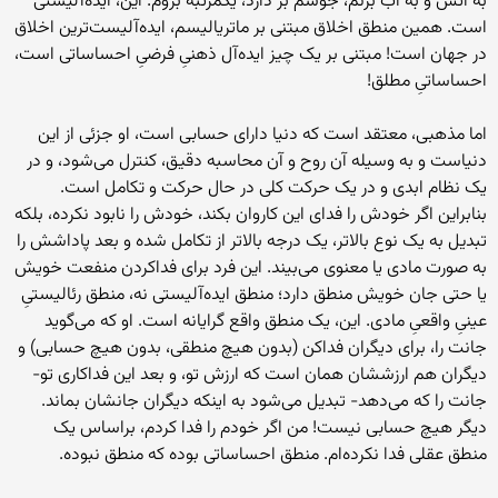
به آتش و به آب بزنم، جوشم بر دارد، یکمرتبه بروم. این، ایده‌آلیستی
است. همین منطق اخلاق مبتنی بر ماتریالیسم، ایده‌آلیست‌ترین اخلاق
در جهان است! مبتنی بر یک چیز ایده‌آل ذهنیِ فرضیِ احساساتی است،
احساساتیِ مطلق!
اما مذهبی، معتقد است که دنیا دارای حسابی است، او جزئی از این
دنیاست و به وسیله آن روح و آن محاسبه دقیق، کنترل می‌شود، و در
یک نظام ابدی و در یک حرکت کلی در حال حرکت و تکامل است.
بنابراین اگر خودش را فدای این کاروان بکند، خودش را نابود نکرده، بلکه
تبدیل به یک نوع بالاتر، یک درجه بالاتر از تکامل شده و بعد پاداشش را
به صورت مادی یا معنوی می‌بیند. این فرد برای فداکردن منفعت خویش
یا حتی جان خویش منطق دارد؛ منطق ایده‌آلیستی نه، منطق رئالیستیِ
عینیِ واقعیِ مادی. این، یک منطق واقع گرایانه است. او که می‌گوید
جانت را، برای دیگران فداکن (بدون هیچ منطقی، بدون هیچ حسابی) و
دیگران هم ارزششان همان است که ارزش تو، و بعد این فداکاری تو-
جانت را که می‌دهد- تبدیل می‌شود به اینکه دیگران جانشان بماند.
دیگر هیچ حسابی نیست! من اگر خودم را فدا کردم، براساس یک
منطق عقلی فدا نکرده‌ام. منطق احساساتی بوده که منطق نبوده.