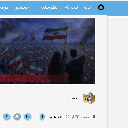
خانه
ثبت نام
نظرسنجی
جستجو
موقع
مذهب
:
« پیشین
1
...
19
20
21
..
صفحه 20 از 29