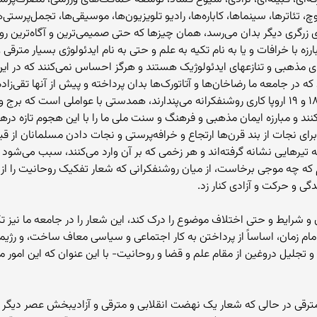
 تئاترها، سینماها، کاباره‌ها، رادیو تلویزیون‌ها، موسیقی‌ها، تجمل‌پرستی‌
زرگری دیگر بدان می‌رسد، همان چیزها که حتی صمیمی‌ترین و آگاه‌ترین روش
رزه با خرافات و یا به نام تکیه به علم و حتی به نام ایدئولوژی بسیار مترقی
ی مذهبی و تنازعهای ایدئولوژیک هستند و هرگز احساس نمی‌کنند که در این 
ر جامعه ما رضاخان‌ها و آتاتورک‌ها بدان پرداخته و پیش از آنها تقی‌زاده‌ها
ارزیابی کنند که آنچه آنان به تقلید روشنفکران قرون ۱۸ و ۱۹ اروپا کاری روشنفکرانه می‌پندارند، همدست
ار کنند و مبارزه ایمان مذهبی و فرهنگ و سنت ملی ما را با این هجوم تازه در
ی نجات از بند قرن‌ها ارتجاع و خرافه‌پرستی و نجات دادن مسلمانان از قید
 به تیرهایی نشانه گرفته‌اند و هر زخمی که بر آن وارد می‌کنند، سبب می
 که چه موجی برخاست، از میان روشنفکرانی که شعار تفکیک روحانیت را از
گی و حرکت و آزادی کنار زد.
 شرایط و حتی اختلاف موضوع را درک کند، این شعار را در جامعه ما نیز تکرار ک
م زمان، اساساً از پرداختن به کار اجتماعی و سیاسی معاف ساخت، و رژیم ام
تجلیل دروغین از مقام علم و قضا و روحانیت- با این عنوان که این امور مغ
ترقی در حالی که شعار یک نهضت انقلابی و مترقی و آزادیبخش عصر دیگر و 