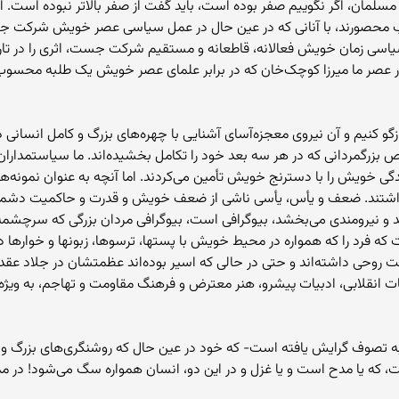
 مسلمان، اگر نگوییم صفر بوده است، باید گفت از صفر بالاتر نبوده است.
ب محصورند، با آنانی که در عین حال در عمل سیاسی عصر خویش شرکت جسته‌ان
یاسی زمان خویش فعالانه، قاطعانه و مستقیم شرکت جست، اثری را در تا
 عصر ما میرزا کوچک‌خان که در برابر علمای عصر خویش یک طلبه محسوب می
 بازگو کنیم و آن نیروی معجزه‌آسای آشنایی با چهره‌های بزرگ و کامل انسانی 
بزرگمردانی که در هر سه بعد خود را تکامل بخشیده‌اند. ما سیاستمداران بز
خویش را با دسترنج خویش تأمین می‌کردند. اما آنچه به عنوان نمونه‌ها
داشتند. ضعف و یأس، یأسی ناشی از ضعف خویش و قدرت و حاکمیت دشمن،
ید و نیرومندی می‌بخشد، بیوگرافی است، بیوگرافی مردان بزرگی که سرچشمه 
ه فرد را که همواره در محیط خویش با پستها، ترسوها، زبونها و خوارها د
 روحی داشته‌اند و حتی در حالی که اسیر بوده‌اند عظمتشان در جلاد عق
 انقلابی، ادبیات پیشرو، هنر معترض و فرهنگ مقاومت و تهاجم، به ویژه ب
 تصوف گرایش یافته است- که خود در عین حال که روشنگری‌های بزرگ و آ
، که یا مدح است و یا غزل و در این دو، انسان همواره سگ می‌شود! د