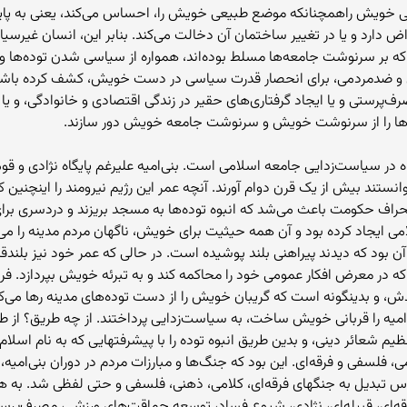
عی خویش راهمچنانکه موضع طبیعی خویش را، احساس می‌کند، یعنی به پای
اعتراض دارد و یا در تغییر ساختمان آن دخالت می‌کند. بنابر این، انسان غی
که بر سرنوشت جامعه‌ها مسلط بوده‌اند، همواره از سیاسی شدن توده‌ها 
ی و ضدمردمی، برای انحصار قدرت سیاسی در دست خویش، کشف کرده باشند و
ف‌پرستی و یا ایجاد گرفتاری‌های حقیر در زندگی اقتصادی و خانوادگی، و یا 
‌ها را از سرنوشت خویش و سرنوشت جامعه خویش دور سازند.
ه در سیاست‌زدایی جامعه اسلامی است. بنی‌امیه علیرغم پایگاه نژادی و 
وانستند بیش از یک قرن دوام آورند. آنچه عمر این رژیم نیرومند را اینچن
انحراف حکومت باعث می‌شد که انبوه توده‌ها به مسجد بریزند و دردسری برای 
 ایجاد کرده بود و آن همه حیثیت برای خویش، ناگهان مردم مدینه را می‌بین
ود که دیدند پیراهنی بلند پوشیده است. در حالی که عمر خود نیز بلندقا
ه در معرض افکار عمومی خود را محاکمه کند و به تبرئه خویش بپردازد. فرزن
، و بدینگونه است که گریبان خویش را از دست توده‌های مدینه رها می‌
‌امیه را قربانی خویش ساخت، به سیاست‌زدایی پرداختند. از چه طریق؟ از 
شعائر دینی، و بدین طریق انبوه توده را با پیشرفتهایی که به نام اسلام 
ی، فلسفی و فرقه‌ای. این بود که جنگ‌ها و مبارزات مردم در دوران بنی‌ام
اس تبدیل به جنگهای فرقه‌ای، کلامی، ذهنی، فلسفی و حتی لفظی شد. به هما
‌ای، قبیله‌ای، نژادی، شیوع فساد، توسعه حماقت‌های ورزشی، مصرف‌پرستی،