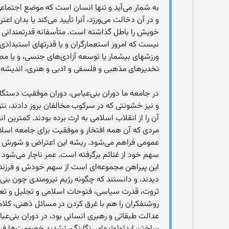
به شمار می‌آید و تنها انسان است که موضع اجتما
و در آن دخالت می‌ورزد، آنرا تأیید می‌کند یا بدان 
خویش را باطل گذاشته است. متأسفانه قدرتمندانی 
نیست که امروز استعمارگران و یا قدرتهای استبداد
ورزشهای بیشمار یا توسعه آزادی‌های جنسی، و یا مصر
تخدیرهای مذهبی و فلسفی و ادبی و هنری، اندیشه
در جامعه ما دوران بنی‌عباس، دوران موفقیت دستگا
و نیز خشونتی که در سرکوب مخالفان بروز دادند، نت
آن را از انقلاب اسلامی به ارث برده بودند. کمترین 
مردی که آن همه افتخار و موفقیت برای جامعه اسلامی
عمومی فراهم می‌شود. ریشه این اعتراض و شورش آن ب
سهم خود از غنائم برگرفته است. عمر ناچار می‌شود ک
این پیراهن مجموعه‌ای است از سهم خودش و فرزندش
دیدند، و دانستند که چگونه رژیم نیرومندی چون بنی
ثروت، قدرت سیاسی، فتوحات اسلامی و تجلیل و تعظیم 
روشنفکران را هم با غرق کردن در مسائل ذهنی، کلام
عدالت طبقاتی و رهبری انسانی بود، در دوران بنی‌عب
ساختن ایدئولوژیهای رنگارنگ، تشدید خصومت‌ها فرقه