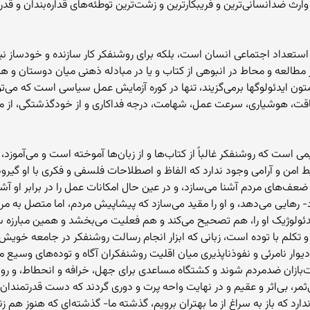
رث ضدانسانی‌ترین و فریبکارترین و زشت‌ترین توطئه‌های قداره‌بندان و ق
ن استعداد اجتماعی انسان است، بلکه برای روشنفکر کار سازنده و خودساز 
مطالعه و محاط در انبوهی از کتاب و یا در مبادله ذهنی میان دوستان و 
و متون ایدئولوگها برمی‌گزیند، تنها در کوره آزمایش عمل سیاسی است که می‌
 لیاقت، هوشیاری، سرعت عمل، شهامت، درجه فداکاری و از خودگذشتگی، از 
است که روشنفکر غالباً از کتاب‌ها و از زبان‌ها آموخته است و می‌آموزد، و د
امن و آرامی وجود ندارد که الفاظ و اصطلاحات فلسفی و فکری با او گیرودار
ضعف‌های مردم آشنا می‌سازد، و در عین حال امکانات عمل را در برابر او آشکار
ود- رهایی می‌دهد، و او را مقید می‌سازد که پیشاپیش مردم، اما متصل به م
ایدئولوژیک او را، هم تصحیح می‌کند و هم فعلیت می‌بخشد و همین مبارز
هم و تکلم با توده است، زبانی که ابزار انجام رسالت روشنفکر در جامعه خو
 دیوار نامرئی و نفوذناپذیری میان اقلیت روشنفکران آگاه و توده‌های وسیع
است‌بازان ضدمردم شوند و کشتگاه مساعدی برای جهل، خرافه و انحطاط، و
ثمر، بی‌اثر و عقیم و در نهایت واحه پرت و دوری گردند که دست قدرتمندان و 
دارد که باز به سراغ از ما بهتران برویم، گذشته ما- گذشته‌ای که هنوز هم