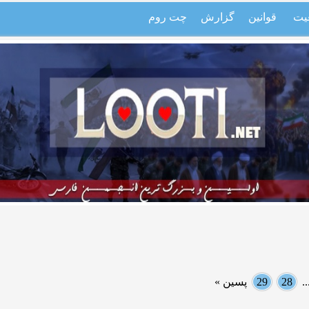
یت
قوانین
گزارش
چت روم
.
28
29
پسین »