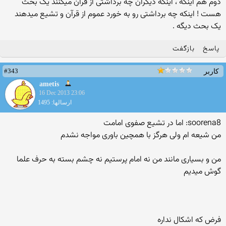
دوم هم اینکه ، اینکه دیگران چه برداشتی از قرآن میکنند یک بحث
هست ! اینکه چه برداشتی رو به خورد عموم از قرآن و تشیع میدهند
یک بحث دیگه .
پاسخ
بازگفت
#343
کاربر
ametis
16 Dec 2013 23:06
ارسالها: 1495
soorena8: اما در تشیع صفوی امامت
من شیعه ام ولی هرگز با همچین باوری مواجه نشدم
من و بسیاری مانند من نه امام پرستیم نه چشم بسته به حرف علما
گوش میدیم
فرض که اشکال نداره