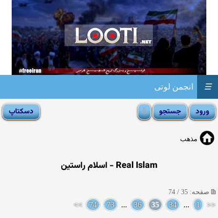
☰
انجمن لوتی
مذهب
Real Islam - اسلام راستین
صفحه: 35 / 74
>>
74
73
...
36
35
34
...
1
<<