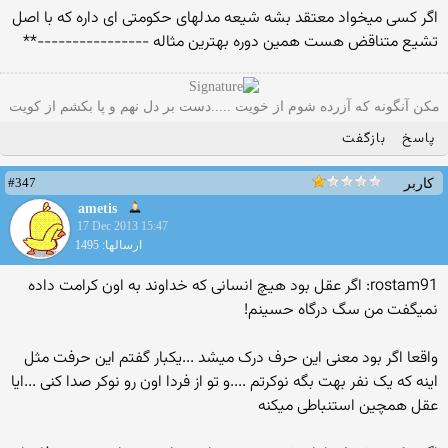
اگر کسی میخواد معتقد بشه شیعه مدلهای حکومتی ای داره که با اصل
تشیع متناقض هست همین دوره بهترین مثاله ----------------**
مکن آنگونه که آزرده شوم از خویت .....دست بر دل نهم و پا بکشم از کویت
پاسخ
بازگفت
#347
کاربر
ametis
17 Dec 2013 15:47
ارسالها: 1495
rostam91: اگر عقل بود هیچ انسانی که خداوند به اون کرامت داده
نمیگفت من سگ درگاه حسینم!
واقعا اگر بود معنی این حرف درک میشد ...یکبار گفتم این حرفت مثل
اینه که یک نفر بهت بگه نوکرتم ....و تو از فردا اون رو نوکر صدا کنی ...ایا
عقل همچین استنباطی میکنه