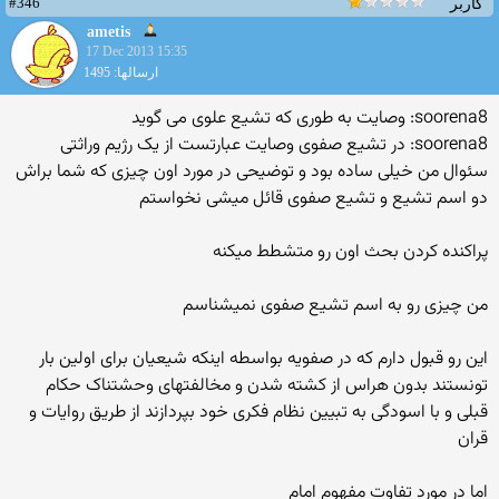
#346
کاربر
ametis
17 Dec 2013 15:35
ارسالها: 1495
soorena8: وصایت به طوری که تشیع علوی می گوید
soorena8: در تشیع صفوی وصایت عبارتست از یک رژیم وراثتی
سئوال من خیلی ساده بود و توضیحی در مورد اون چیزی که شما براش
دو اسم تشیع و تشیع صفوی قائل میشی نخواستم
پراکنده کردن بحث اون رو متشطط میکنه
من چیزی رو به اسم تشیع صفوی نمیشناسم
این رو قبول دارم که در صفویه بواسطه اینکه شیعیان برای اولین بار
تونستند بدون هراس از کشته شدن و مخالفتهای وحشتناک حکام
قبلی و با اسودگی به تبیین نظام فکری خود بپردازند از طریق روایات و
قران
اما در مورد تفاوت مفهوم امام