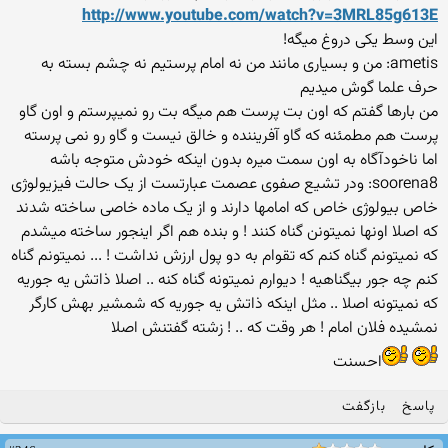
http://www.youtube.com/watch?v=3MRL85g613E
این وسط یکی دروغ میگه!
ametis: من و بسیاری مانند من نه امام پرستیم نه چشم بسته به
حرف علما گوش میدیم
من بارها گفتم که اون بت پرست هم میگه بت رو نمیپرستم و اون گاو
پرست هم مطمئنه که گاو آفریننده و خالق نیست و گاو رو نمی پرسته
اما ناخودآگاه به اون سمت میره بدون اینکه خودش متوجه باشه
soorena8: ودر تشیع صفوی عصمت عبارتست از یک حالت فیزیولوژی
خاص بیولوژی خاص که امامها دارند و از یک ماده خاصی ساخته شدند
که اصلا اونها نمیتونن گناه کنند ! و بنده هم اگر اینجور ساخته میشدم
که نمیتونم گناه کنم که تقوام به دو پول ارزش نداشت ! ... نمیتونم گناه
کنم چه جور بیگناهیه ! دیوارم نمیتونه گناه کنه .. اصلا ذاتش یه جوریه
که نمیتونه اصلا .. مثل اینکه ذاتش یه جوریه که شمشیر بهش کارگر
نمشیده فلان امام ! هر وقت که .. ! زشته گفتنش اصلا
احسنت
پاسخ
بازگفت