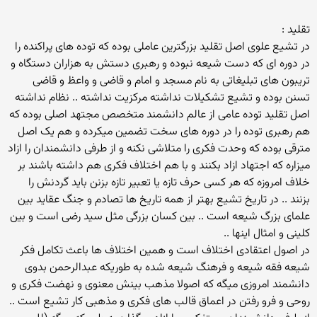
تقلید :
در تشیع علوی اصل تقلید بزرگترین عاملی بوده که توده های پراکنده را
در دوره ای که دست شیعه نبوده و رهبری دستش به هزاران دستگاه و
تریبون های تبلیغاتی به نام مسجد و امام و قاضی و واعظ و قاضی
تسنن بوده و تشیع تشکیلات نداشته مرکزیت نداشته .. نظام نداشته
اصل تقلید توده عامی از عالم دانشمند متخصص مجتهد اصلی بوده که
هم رهبری توده را در دوره های سخت تضمین میکرده و هم یک اصل
مترقی بوده که وحدت فکری را متلاشی نکنه و از طرفی دانشمندان را ازاد
میزاره که اجتهاد ازاد بکنند و با هم اختلاف فکری هم داشته باشند بر
خلاف امروزه که هر کسی حرف تازه یا تعبیر تازه بزنن باید گردنش را
بزنند .. در تاریخ تشیع بهتر از همه تاریخ ها تصادم و جنگ عقاید بین
علمای بزرگ شیعه است .. بین کسان بزرگی مثل سید رضی است و بین
کلینی و امثال اینها ..
در اصول اعتقادی اختلاف است و همین اختلاف ها باعث تکامل فکر
شیعه فقه شیعه و فرهنگ شیعه شده به طوریکه عبدالرحمن بدوی
دانشمند امروزی میگه که اصولا مذهب بینش معنوی و نهضت فکری و
روحی و فرو رفتن در اعماق قالب های فکری و مذهبی کار تشیع است ..