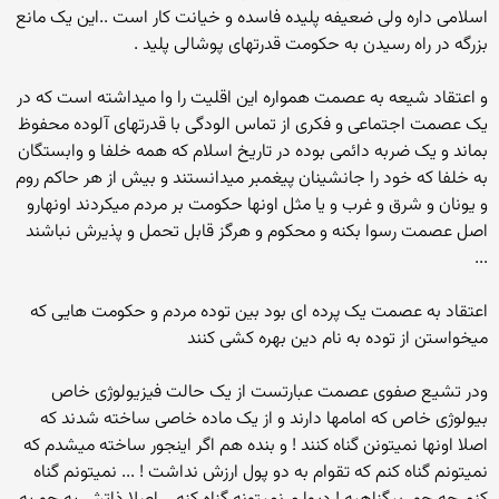
اسلامی داره ولی ضعیفه پلیده فاسده و خیانت کار است ..این یک مانع
بزرگه در راه رسیدن به حکومت قدرتهای پوشالی پلید .
و اعتقاد شیعه به عصمت همواره این اقلیت را وا میداشته است که در
یک عصمت اجتماعی و فکری از تماس الودگی با قدرتهای آلوده محفوظ
بماند و یک ضربه دائمی بوده در تاریخ اسلام که همه خلفا و وابستگان
به خلفا که خود را جانشینان پیغمبر میدانستند و بیش از هر حاکم روم
و یونان و شرق و غرب و یا مثل اونها حکومت بر مردم میکردند اونهارو
اصل عصمت رسوا بکنه و محکوم و هرگز قابل تحمل و پذیرش نباشند
...
اعتقاد به عصمت یک پرده ای بود بین توده مردم و حکومت هایی که
میخواستن از توده به نام دین بهره کشی کنند
ودر تشیع صفوی عصمت عبارتست از یک حالت فیزیولوژی خاص
بیولوژی خاص که امامها دارند و از یک ماده خاصی ساخته شدند که
اصلا اونها نمیتونن گناه کنند ! و بنده هم اگر اینجور ساخته میشدم که
نمیتونم گناه کنم که تقوام به دو پول ارزش نداشت ! ... نمیتونم گناه