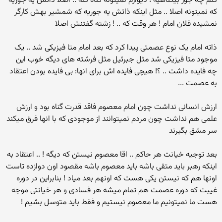
کنم چه جور بیگناهیه ! دیوارم نمیتونه گناه کنه .. اصلا ذاتش یه جوریه
که نمیتونه اصلا .. مثل اینکه ذاتش یه جوریه که شمشیر بهش کارگر
نمشیده فلان امام ! هر وقت که .. ! زشته گفتنش اصلا
ذاته امام یک نوع عصمتی پیدا کرد که بعد امام متا فیزیکی شد .. یک
موجود متا فیزیکی شد مثل جبرئیل مثل فرشته های دیگه خوب این
چه فایده داشت .. ؟! هیچی فایده اش برای انها: بی فایده بودن اعتقاد
به عصمت ...
ارزش انسانی نداشت چون امام معصوم فاقد قدرت گناه بود و ارزش
علمی هم نداشت چون مردم نمیتوانند از موجودی که با انها فرق میکند
سر مشق بگیرند
بعد توجیه خیانت هر حاکم .. اقا معصوم نیستن که دیگه ! .. اعتقاد به
اینکه رهبر باید متقی باشه باید معصوم باشه مقصود اون دوازده تاست
اونها هم که نیستن یکی هست که اونهم بعد میاد ! بنابراین در دوره
غیبت که دوره عصمت هم تمام میشه هر فسادی و هر خیانتی موجه
هست ما نمیتونیم ما معصوم نیستیم و فقط باید متوسل بشیم !