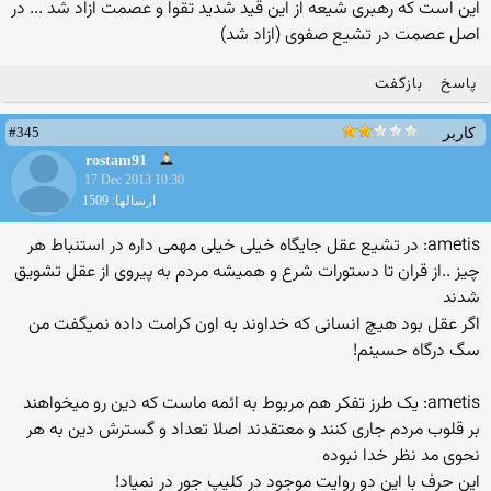
این است که رهبری شیعه از این قید شدید تقوا و عصمت ازاد شد ... در
اصل عصمت در تشیع صفوی (ازاد شد)
پاسخ
بازگفت
#345
کاربر
rostam91
17 Dec 2013 10:30
ارسالها: 1509
ametis: در تشیع عقل جایگاه خیلی خیلی مهمی داره در استنباط هر
چیز ..از قران تا دستورات شرع و همیشه مردم به پیروی از عقل تشویق
شدند
اگر عقل بود هیچ انسانی که خداوند به اون کرامت داده نمیگفت من
سگ درگاه حسینم!
ametis: یک طرز تفکر هم مربوط به ائمه ماست که دین رو میخواهند
بر قلوب مردم جاری کنند و معتقدند اصلا تعداد و گسترش دین به هر
نحوی مد نظر خدا نبوده
این حرف با این دو روایت موجود در کلیپ جور در نمیاد!