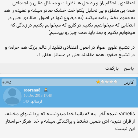
اعتقادی , احکام ,ارا و راه حل ها نظریات و مسائل عقلی و اجتماعی
همه بی منطق و بی تحلیل یکنواخت خشک صادر میشه و عقیده را هم
به عموم بخش نامه میکنند (نه درفروع تنها در اصول اعتقادی حتی در
انتخابی که میخواهیم بکنیم در کاری که میخوایم بکنیم در زندگی که
میخوایم بکنیم و بعد باید همه چیز رو بپرسیم)
در تشیع علوی اصولا در اصول اعتقادی تقلید از عالم بزرگ هم حرامه و
در تشیع صفوی همه مقلدند حتی در مسائل عقلی ! ..
پاسخ
بازگفت
#342
کاربر
soorena8
16 Dec 2013 17:48
ارسالها: 140
ametis: نتیجه آخر اینه که یقینا خدا میدونسته که برداشتهای مختلف
از قران نتیجه اش همین تشتط و پراکندگی میشه و خدا هرگز خواستار
این نیست