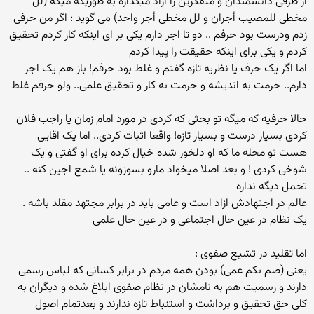
از طرفی دانشمندان و متفکرین را ازاد میگذاره به طوریکه میگه (لل
مخطی للمصیب أجران و لل مخطی أجر واحد) می گوید : اگر من حرفی
زدم ودرست بود حرفم .. دو تا اجر دارم یکی بر ای اینکه کار کردم تحقیق
کردم و یکی برای اینکه حقیقت را پیدا کردم
اما اگر یک حرف یا نظریه تازه گفتم و غلط بود حرفم! باز هم یک اجر
دارم.. حرمت به اندیشه و حرمت به کار و تحقیق علمی.. ولو حرفم غلط
حالا حرفیه که میگه تو بحثی که کردی در مورد امام زمان یا راجب فلان
کردی بسیار درست و بسیار تازه! واقعا اثبات کردی.. اما یک اقایی
هست تو محله ما که او دلخور شده خیال کرده برای او گفتی و یک
شوخی کردی ! و بعد اصلا میخواد مارو بسوزونه یا شمع اجین کنه ..
تحمل دیگه نداره
عالم در اجتهادش ازاد است و عامی باید در برابر مجتهد مقلد باشه .
یک نظام در عین حال اجتماعی و در عین حال علمی
اما تقلید در تشیع صفوی :
یعنی (صم بکم عمی) بودن همه مردم در برابر کسانی که لباس رسمی
دارند و رسمیت هم به نامشان در نظام صفوی ابلاغ شده و دیگران به
کلی حق تحقیق و برداشت و استنباط تازه ندارند و بعدتمام اصول