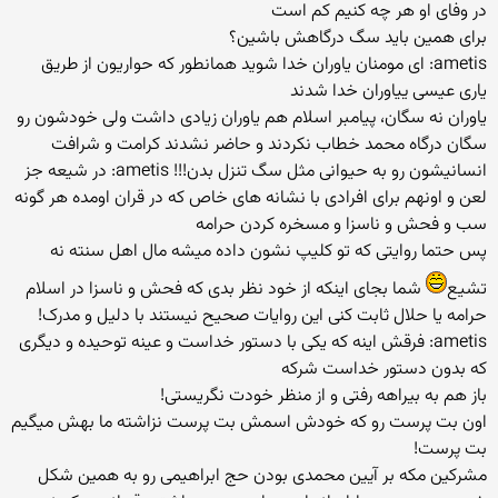
در وفای او هر چه کنیم کم است
برای همین باید سگ درگاهش باشین؟
ametis: ای مومنان یاوران خدا شوید همانطور که حواریون از طریق
یاری عیسی ییاوران خدا شدند
یاوران نه سگان، پیامبر اسلام هم یاوران زیادی داشت ولی خودشون رو
سگان درگاه محمد خطاب نکردند و حاضر نشدند کرامت و شرافت
انسانیشون رو به حیوانی مثل سگ تنزل بدن!!! ametis: در شیعه جز
لعن و اونهم برای افرادی با نشانه های خاص که در قران اومده هر گونه
سب و فحش و ناسزا و مسخره کردن حرامه
پس حتما روایتی که تو کلیپ نشون داده میشه مال اهل سنته نه
تشیع
شما بجای اینکه از خود نظر بدی که فحش و ناسزا در اسلام
حرامه یا حلال ثابت کنی این روایات صحیح نیستند با دلیل و مدرک!
ametis: فرقش اینه که یکی با دستور خداست و عینه توحیده و دیگری
که بدون دستور خداست شرکه
باز هم به بیراهه رفتی و از منظر خودت نگریستی!
اون بت پرست رو که خودش اسمش بت پرست نزاشته ما بهش میگیم
بت پرست!
مشرکین مکه بر آیین محمدی بودن حج ابراهیمی رو به همین شکل