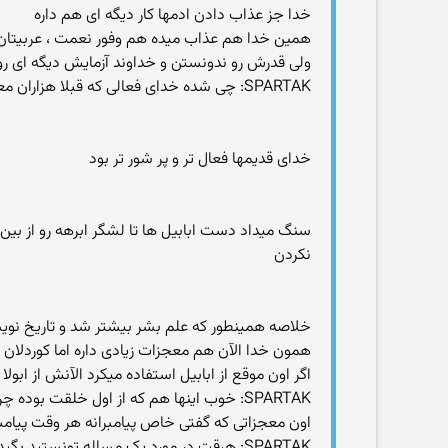
خدا جز عذاب دادن ادمها کار دیگه ای هم داره
همین خدا هم عذاب میده هم وفور نعمت ، عربیتان 
ولی قدرش رو ندونستن و خداوند آزمایش دیگه ای رو
SPARTAK: چی شده خدای فعالی که قبلا هزاران معجزه میکرده چه در زمان پیامبرانش و چه بعد و یا در غیاب اونها
خدای قدیمها فعال تر و پر شور تر بود
سنگ میداد دست ابابیل ها تا لشگر ابرهه رو از بین 
نکردن
خلاصه همینطور که علم بشر بیشتر شد و تاریخ نوی
همون خدا الآن هم معجزات زیادی داره اما کوردلان نم
اگر اون موقع از ابابیل استفاده میکرد الآنش از ابول
SPARTAK: خوب اینها هم که از اول خلقت بوده چرا پس خدا اضافه کاری کرده و معجزاه هم ارائه میداده منتها الان باز نشسته شده
اون معجزاتی که گفتی خاص پیامبرانه هر وقت پیام
SPARTAK: هرقت در مورد یک مساله تونستید بگید قضاء الهی چیه و من نتونستم بر خلاف اون عمل کنم اونوقت میتونید حرفتون رو ثابت کنید