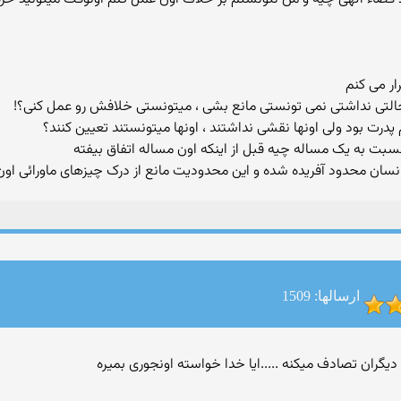
ار می کنم
خالتی نداشتی نمی تونستی مانع بشی ، میتونستی خلافش رو عمل کنی؟!
 پدرت بود ولی اونها نقشی نداشتند ، اونها میتونستند تعیین کنند؟
 انسان محدود آفریده شده و این محدودیت مانع از درک چیزهای ماورائی 
ارسالها: 1509