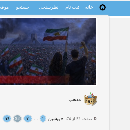
خانه
ثبت نام
نظرسنجی
جستجو
موقع
مذهب
:
« پیشین
1
...
51
52
53
..
صفحه 52 از 74