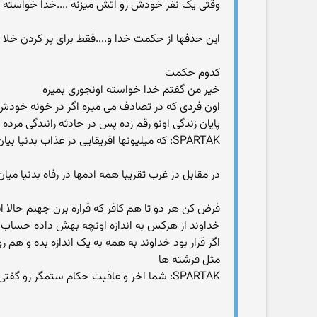
وقتی یک نفر خودش رو اتش میزنه ....خدا خواسته 
این حذفها از حکمت خدا و....فقط برای پر کردن خلا ن
کدوم حکمت
خیر من گفتم خدا خواسته اونجوری بمیره
اون فردی که در تصادف می میره اگر در خونه خودش ه
پایان زندگی اونو رقم زده پس در حادثه رانندگی مر
SPARTAK: که میلیونها افریقایی در عذاب بدنیا بیان در گرسنگی و فقر زندگی کنن و در تنهایی و با درد بمیرند
در مقابل در غرب تقریبا همه ادمها در رفاه بدنیا می
فرض کن هر دو تا هم کافر که قراره برن جهنم حالا ا
خداوند از هرکس به اندازه اونچه بهش داده حساب م
اگر قرار بود خداوند به همه به یک اندازه بده و هم
مثل فرشته ها
SPARTAK: شما اخر و عاقبت حکام ستمگر رو گفتی و مدعی شدی خدا اونها رو به سزای اعمالشون رسوند