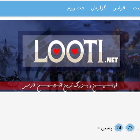
یت
قوانین
گزارش
چت روم
.
73
74
پسین »