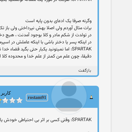
وگرنه صرفا یک ادعای بدون پایه است
برات مثال آوردم ولی اصلا بهش نپرداختی ولی باز تکر
در تولدت از شکم مادر و کلا بوجود آمدنت ، هیچ د
در اینکه پسر یا دختر باشی با اینکه عاملش در اسپرم
SPARTAK: اما نمیتونید یکبار حتی بگید قضاء خدا نسبت به یک مساله چیه قبل از اینکه اون مساله اتفاق بیفته
دقیقا، چون علم من کمتر از علم خدا و محدوده کلا
بازگفت
کاربر
rostam91
SPARTAK: وقتی کسی بر اثر بی احتیاطی خودش یا دیگران تصادف میکنه .....ایا خدا خواسته اونجوری بمیره