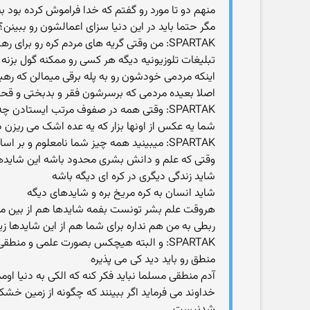
منهم دو تا مورد رو گفتم که خدا فراموش کرده بود ب
مگر حتما باید در این دنیا سزای اعمالشون رو ببینن؟
SPARTAK: من وقتی گریه های مردم کره رو برای رهبر فقیدشون میدیدم واقعا نتونستم تصور کنم اونها به زور با از روی ریا دارن گریه میکنن
تبلیغات تلوزیونیه دیگه هر کسی رو ممکنه گول بزنه
اینکه مردمی خودشون رو به پله برقی میمالن که ره
اصلا بعیده مردمی که برسرشون فقر و بدبختی و قح
SPARTAK: وقتی همه در صفوف مرتب ایستادن چه لزومی که برخی اشک بریزند در حالیکه برخی بدون تغییر در رفتار فقط ایستاده اند
شما یه عکس از اونها بزار که یه عده اشک می ریزن د
SPARTAK: میبینید همه چیز شما نامعلوم و بر اساس شاید استواره هست
وقتی که علم و دانش بشری محدود باشه این شاید
شاید زندگی دیگری در کره ای دیگه باشه
شاید انسان به کره مریخ بره و شایدهای دیگه
هروقت علم بشر تونست بفمه شایدها هم از بین می
ربطی به من هم نداره برای شما هم از این شایدها زی
SPARTAK: و البته هیچکس بصورت علمی و منطقی نتونسته اثبات کنه که اون دنیایی هست یا نیست
منطق رو باید دید کی می پذیره
آدم منطقی مسلما نباید فکر کنه که الکی به دنیا 
خداوند می فرماید اگر ببینند که چگونه از زمین خش
شدنیست