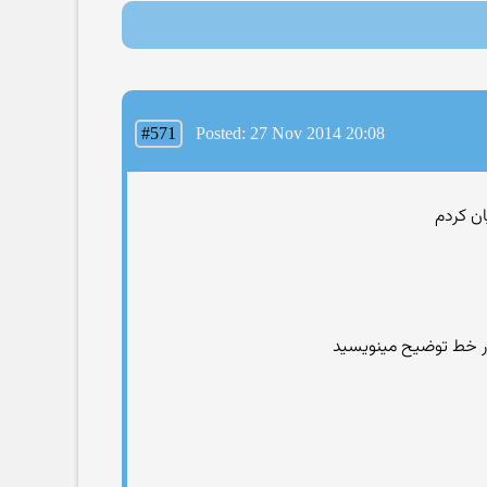
#571
Posted: 27 Nov 2014 20:08
ار خط توضیح مینویسید