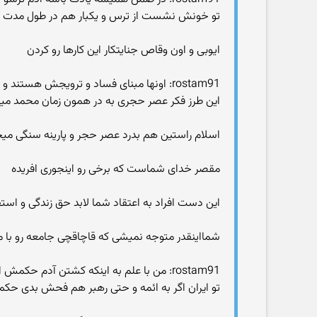
تو خونش نشست از ترس و یکبار هم در طول مدت خ
ایوبی و اون وقاص جنایتکار این کارها رو کردن
rostam91: اونها مبنای فساد و ترویجش هستند و چنین کسانی جامعه رو به فساد و تباهی میکشونن
این طرز فکر عصر حجری به در همون زمان محمد میخ
اسلام راستین هم بدرد عصر حجر و پارینه سنگی میخ
مقصر خدای شماست که برخی رو اینجوری افریده
این دست افراد به اعتقاد شما لابد حق زندگی و استفا
شمااینقدر متوجه نمیشی که قاچاقچی جامعه رو با م
rostam91: من با علم به اینکه کشتن آدم حکمش اعدامه اگر آدم به عمد بکشم باید مجازاتش رو هم بپذیرم
تو ایران اگر به ائمه و حتی رهبر هم فحش بدی حکم