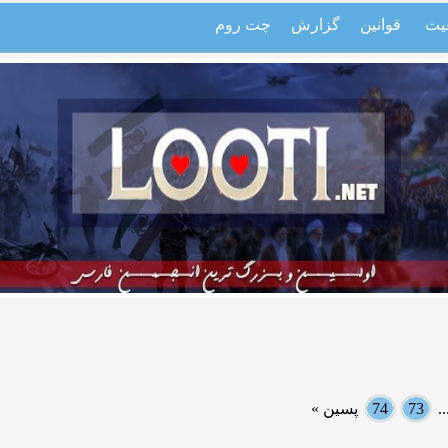
یت
قوانین
گزارش
چت روم
.
73
74
پسین »