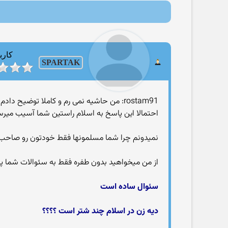
کارب
SPARTAK
rostam91: من حاشیه نمی رم و کاملا توضیح دادم که دیه مرد و زن و اعضاء برا چه اساسی هست و دلیل اختلاف آن را هم بیان کردم
احتمالا این پاسخ به اسلام راستین شما آسیب میرس
نمیدونم چرا شما مسلمونها فقط خودتون رو صاحب
از من میخواهید بدون طفره فقط به سئوالات شما 
سئوال ساده است
دیه زن در اسلام چند شتر است ؟؟؟؟