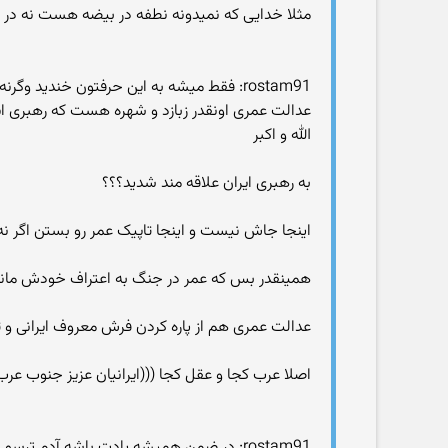
مثلا خدایی که نمیدونه نطفه در بیضه هست نه در 
rostam91: فقط میشه به این حرفتون خندید وگرنه داستان عمر زبانزد خاص و عامه که دوست و دشمن نتونستن کتمانش کنند
عدالت عمری اونقدر زبازد و شهره هست که رهبری ایران در خطبه های ۱۴ آذر سال ۶۵ نتونست منکر
الله و اکبر
به رهبری ایران علاقه مند شدید؟؟؟
اینجا جاش نیست و اینجا تاپیک عمر رو بستن اگر نه 
همینقدر بس که عمر در جنگ به اعتراف خودش مانند
عدالت عمری هم از پاره کردن فرش معروف ایرانی و ت
اصلا عرب کجا و عقل کجا (((ایرانیان عزیز جنوب عر
rostam91: در ضمن همیشه یادت باشه آدم ترسو نمی تونه دو امپراتوری رو فتح کنه همین کافیه که نشون بده شما در جهالت و گمراهی از تاریخ و وقایع تاریخی هستید