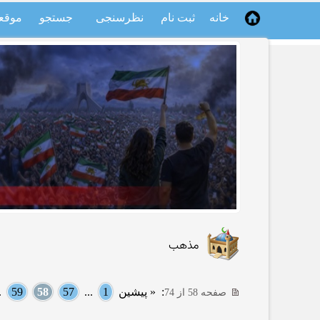
خانه
ثبت نام
نظرسنجی
جستجو
موقع
مذهب
:
« پیشین
1
...
57
58
59
..
صفحه 58 از 74