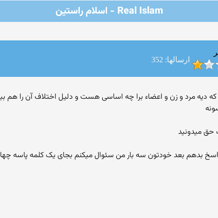
Real Islam - اسلام راستین
ر
ارسالها: 352
ونه
 حق میدونید
پاسخ بدهم بعد خودتون سه بار من سئوال میکنم بجای یک کلمه پاسه چه