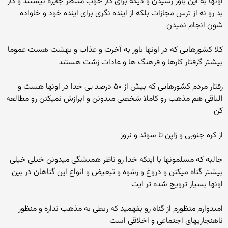
اونها به این باور رسیدن و دیگه برای کار خوب منتظر جایزه نیستند و کار
بد رو نه از ترس مجازات بلکه از اینده نگری برای اینده خود و خاواده
شون انجام نمیدن
کلا کشورهایی که در اونها باور به آخرت و عذاب و بهشت هست عموما
بیشتر گرفتار کارها و فرهنگ ها و عادات زشت هستند
رفتار مردم کشورهایی که بیش از ۵۰ درصد بی خدا در اونها هست و
الباقی هم مذهب رو کاملا شخصی میدونن و ابرازش نمیکنن رو مطالعه
کن
از کره جنوبی و ژاپن تا سوئد و نروز
جالبه که مسلمونها با اینکه خدا رو ناظر همیشگی میدونن خیلی خیلی
بیشتر گناه میکنن و دروغ و رشوه و تبعیض و انواع این گناهان در بین
اونها بسیار ترویج شده تر ایت
امیدوارم منظورم از گناه رو بفهمید که ربطی به مذهب نداره و منظور
ناهنجاریهای اجتماعی و اخلاقی است