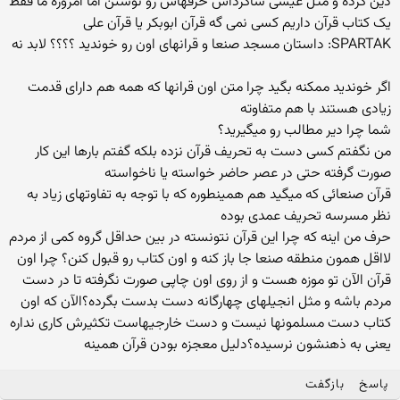
دین کرده و مثل عیسی شاگرداش حرفهاش رو نوشتن اما امروزه ما فقط
یک کتاب قرآن داریم کسی نمی گه قرآن ابوبکر یا قرآن علی
SPARTAK: داستان مسجد صنعا و قرانهای اون رو خوندید ؟؟؟؟ لابد نه
اگر خوندید ممکنه بگید چرا متن اون قرانها که همه هم دارای قدمت
زیادی هستند با هم متفاوته
شما چرا دیر مطالب رو میگیرید؟
من نگفتم کسی دست به تحریف قرآن نزده بلکه گفتم بارها این کار
صورت گرفته حتی در عصر حاضر خواسته یا ناخواسته
قرآن صنعائی که میگید هم همینطوره که با توجه به تفاوتهای زیاد به
نظر مسرسه تحریف عمدی بوده
حرف من اینه که چرا این قرآن نتونسته در بین حداقل گروه کمی از مردم
لااقل همون منطقه صنعا جا باز کنه و اون کتاب رو قبول کنن؟ چرا اون
قرآن الآن تو موزه هست و از روی اون چاپی صورت نگرفته تا در دست
مردم باشه و مثل انجیلهای چهارگانه دست بدست بگرده؟الآن که اون
کتاب دست مسلمونها نیست و دست خارجیهاست تکثیرش کاری نداره
یعنی به ذهنشون نرسیده؟دلیل معجزه بودن قرآن همینه
پاسخ
بازگفت