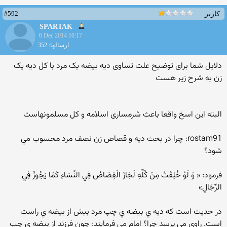
#592
کاربر
SPARTAK
6 Dec 2014 10:17
ارسالها: 352
دلایل شما برای توضیح علت تساوی دیه بیضه یک مرد با کل دیه یک
زن به شرح زیر هست
البته این اسخ واقعا باعث شرمساری اسلامه و کل مسلمونهاست
rostam91: چرا در بحث ديه و قصاص زن نصف مرد محسوب مي
شود؟
فرمود: « وَ لَوْ خُلِقَتْ مِنْ كُلِّهِ لَجَازَ الْقِصَاصُ فِي النِّسَاءِ كَمَا يَجُوزُ فِي
الرِّجَالِ»
در حديث است كه ديه ي بيضه ي چپ مرد بيش از بيضه ي راست
است. راوي مي پرسد چرا؟ امام مي فرمايند: چون فرزند از بيضه ي چپ