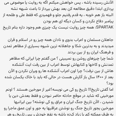
الآنش رسیده باشه ، پس خواهش میکنم اگه به روایت یا موضوعی می
پردازی ابتدا دقیق مطالعه کن بعد بهش بپرداز تا باعث شبهه نشه
البته باز هم خوبه ، یه قدم رفتیم جلو و فهمیدی که فقط علی و طلحه از
پیامبر دفاع نکردن و کسان دیگه ای هم بودن
SPARTAK: همه چیز روایت نیست یک چیزی هم وجود داره بنام تاریخ
جاهلان مسلمان و اعراب بدوی و نادان همه چیز رو در اسلام و قران
میدیدند و به بدترین شکا و جاهلانه ترین شیوه بسیاری از مظاهر تمدن
و فرهنگ ایران رو از بین بردند
شما چرا چیزهای روشن رو نمیبینی ؟ من گفتم چرا ایرانی که مظاهر
تمدنش و کاخها و کتابهاش توسط اعراب از بین رفت ایت آتشکده
هاش از بین نرفت؟ چرا اون اعراب آتشکده ها رو ویران نکردن و الآن
بعد از ۱۴۰۰ سال باز آثارش هست در حالی که باید با خاک یکسان شده
بود؟
اما گفتی تاریخ!!! تاریخ رو کی می نویسه؟غیر از مورخین هستند ؟ اونم
مورخینی که شاید در موقع حادثه حاضر نبودن و فقط بعدش دین یا
شنیدن ، الآن تاریخ جنگ ایران و عراق رو کی نوشته؟ بین ایرانیها
مورخین یجور تاریخ جنگ رو نوشتن عراقیها یه جور و اون عمق ماجرا رو
یه طرف ممکنه کم یا زیاد کرده باشه به نفع خودش، پس تاریخ رو هر