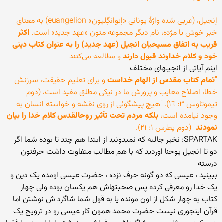
اِنجیل، (عربی شده واژهٔ یونانی «اِئوانگِلیون» euangelion) به معنای
خبر خوش یا مژده، نام دیگر مجموعه متون «عهد جدید» است.
اکثر
قریب به اتفاق مسیحیان انجیل (عهد جدید) را به عنوان کتاب دینی
خود و کلام خداوند قبول دارند
و مطالعه می‌کنند
اینم آیاتی از انجیلهای مختلف
"
تمام کتاب مقدس از الهام خداست
و برای تعليم حقيقت، سرزنش
خطا، اصلاح معايب و پرورش ما در نيکی مطلق مفيد است، (دوم
تيموتاوس ٣: ١٦). "هيچ پيشگوئی از روی نقشه و خواسته انسان به
وجود نيامده است،
بلکه مردم تحت تأثير روحالقدس کلام خدا را بيان
نمودند
" (دوم پطرس ١: ٢١).
SPARTAK: نخیر جالبه که نمیدونید از ابتدا هم چند تا بوده شما اگر
دو تا انجیل یوحنا اوردید که با هم مطالب متفاوت داشت حرفتون
درسته
ببینید ، عیسی که دو گونه حرف نزده ، حضرت عیسی اومده یک دین و
یک خدا رو معرفی کرده پس صحبتهاش هم یکسان بوده ولی چهار
کتاب به چهار شکل از اون مونده یا به قول شما شاگرداش نوشتن اما
قرآن اینجوری نیست حضرت محمد همون کار عیسی رو در ترویج یک