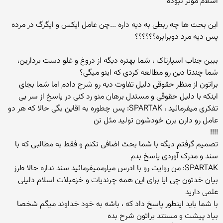
اسلام موثر نبوده
این بحث ها چه ربطی به دیه داره ...چن عامل ایکس و ایگرگ در مرده
پس دیه مرد دوبرابره؟؟؟؟؟؟
ببین جناب اسپارتاک ، شما بهتره دیگه از دروغ و غلو دست بردارین،
شما چندتا دین رو مطالعه کردی که اینو میگی؟
براتون از منظر حقوقی دلیل تفاوت دیه رو شرح دادم اما شما بجای
اینکه با دلیل حقوقی و مستدل برهان منو رد کنی در پاسخ از سر بی
تفکری میفرمائید ، SPARTAK: پس چطوره به اقاین بگی حالا که هر دو
عامل رو دارن برن خودشون تولید مثل نن
!!!!
تصمیم گرفتم دیگه با شما بحث اضافی نکنم و فقط به مطالبی که با
سند و مدرک آوردی پاسخ بدم
SPARTAK: من روایت رو با ادرس میارممیفرمائید سند نداره حالا طرز
بیان خدتون چی ایا برای این همه چرندیات و خزعبلات اسلام دلیلی
علمی دارید
با شما باید اینطور پاسخ داد که ، باشه به خود خداوند میگم شخصا
بیاد پیشت و مستند براتون شرح بده