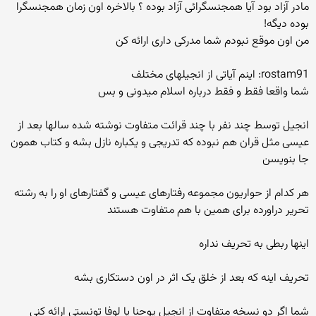
مادر آزاد بود آیا همجنسگرائی آزاد بوده ؟ بالاخره اون زمان همجنسگرا
بوده دیگه!
من اون موقع نبودم شما مدرکی داری ارائه کن
rostam91: اینم آیاتی از انجیلهای مختلف
شما واقعا فقط و فقط درباره اسلام میدونی و بس
انجیل توسط چند نفر با چند قرائت متفاوت نوشته شده سالها بعد از
عیسی مثل قران هم نبوده که تدریجی و یکباره نازل بشه و کتاب همون
جا بنویسن
هر کدام از حواریون مجموعه رفتارهای عیسی و گفتارهای او را به رشته
تحریر دراورده برای همین با هم متفاوت هستند
اینها ربطی به تحریف نداره
تحریف اینه که بعد از خلق یک اثر در اون دستکاری بشه
شما اگر دو نسخه متفاوت از انجیل یوحنا یا لوفا تونستی ارائه کنی