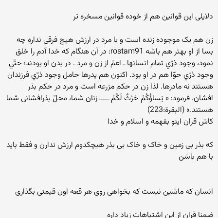
دلایلی این قوانین هم از خوده قوانین مسخره تر
زن هم یک موجوده زنده است و با مرد در ارزش هیچ فرقی نداره چه
بسا از او بهتر هم باشه rostam91: در آن هنگام كه خدا آدم را خلق
نمود، وجود ذرّي تمام انسانها ـ اعمّ از زن و مرد ـ در بدن او بودند؛ حتّي
وجود ذرّي حوّا هم در او بود. اكنون هم پدرها حامل وجود ذرّي فرزندان
هستند نه مادرها. لذا زن در حكم مزرعه است و مرد در حكم بذر
افشان. فرمود: « نِساؤُكُمْ حَرْثٌ لَكُمْ ـــــ زنان شما، محلّ بذرافشانى شما
هستند.» (البقرة:223)
کاش قران اینو بفهمه و اسلام و خدا
که بذر بی زمین و خاک و خاک بی بذر هیچکدوم ارزش ندارن و فقط باید
با هم باشن
انسان که ماشین نیست که بخواهی روی هر قعه اون قیمتی بگذاری
ضمنا قران از این اشتباهات زیاد داره