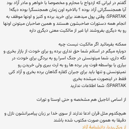
گفتم در ایرانی که ازدواج با محارم و مخصوصا با خواهر و مادر آزاد بود
آیا همجنسگرائی آزاد بوده ؟ بالاخره اون زمان همجنسگرا بوده دیگه!
SPARTAK: وقتی پول میدهند برای خرید برده و کنیز و اونها موظف به
انجام همه دستورات صاحبشون هستند و همین صاحبان میتونن اونها
رو به دیگری بفروشند ایا غیر از مالکیت معنی دیگری داره
ممکنه بفرمائید اگر مالکیت نیست چیه
دوباره میگم در اسلام شما حق نداری برده رو برای خودت از بازار بخری و
نگه داری، شما میتونستی در جنگ اسرا رو به بردگی برای خودت در
بیاری یا بواسطه فوت پدر برده ها رو به ارث ببری ولی خریدن رو
نمیتونستی و تنها باید برای جبران کفاره گناهان برده بخری و آزاد کنی
فقط در اینصورت میشده بخری
SPARTAK: شما اطلاعات ندارید
از اسامی اناجیل هم مشخصه و حتی اوستا و تورات
هیچکدوم مثل قران ادعا ندارند از سوی خدا بر زبان پیامبرانشون نازل و
دقیقا به همون صورت مکتوب شده باشند
از ویکی‌پدیا، دانشنامهٔ آزاد