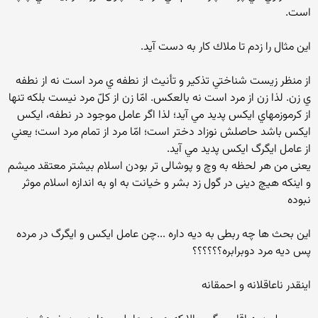
است.
اين مثال را زدم تا ملاك كار به دست آيد.
از منظر زيست شناختي تذكير و تأنيث از نطفه ي مرد است نه از نطفه
ي زن. لذا زن از مرد است نه بالعكس. امّا زن از كلّ مرد نيست بلكه تنها
از كرموزمهاي ايكس پديد مي آيد؛ لذا اگر عامل موجود در نطفه، ايكس
ايكس باشد حاصلش نوزاد دختر است؛ امّا مرد از تمام مرد است؛ يعني
از عامل ايگرگ ايكس پديد مي آيد.
یعنی من هر لحظه به وچ و پوشالی تر بودن اسلام بیشتر معتقد میشم
و اینکه هیچ دینی در گول زد بشر و خیانت به او به اندازه اسلام موثر
نبوده
این بحث ها چه ربطی به دیه داره ...چن عامل ایکس و ایگرگ در مرده
پس دیه مرد دوبرابره؟؟؟؟؟؟
اینقدر ناعاقلانه و احمقانه