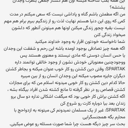
این همه بمب ساخته میشه اون هم کشتار جمعی بنظرت وجدان
پشتشه؟
من اگه مطمئن باشم گناه و پاداشی نیست که سعی میکنم در مدت
کمی که روی این دنیا هستم نهایت لذت رو از زندگیم ببرم برام هم مهم
نیست بقیه چجور زندگی میکنن اونها هم میتونن آنطور که دلشون
میخواد زندگی کنن
شما ناخواسته خودتون اقرار به وجود خداوند میکنید
اگه همه چیز تصادفی بوجود اومده باشه این رحم و شفقت این وجدان
یا حس انسان دوستی که مادی نیستند و معنوی هستند پس
ووجودچنین معنویاتی خودش نشون از وجود خالقی توانمند داره
SPARTAK: وقتی دین کشتن رو کار خوب عنوان میکنه و بجاطر کشتن
دیگران جایزه مصوب میکنه این وجدان انسان رو از بین میبره
حالا کدام دین کشتن رو کار خوبی میدونه اسلام من که برای مجازات
کشتن قصاص رو در نظر گرفته تا مانع کشته شدن افراد بیگناه بشه ،
اگه کشتن براش کار خوبی بود که میگفت اشکالی نداره دو سال برو
زندان بعد بیا دوباره کارت رو شروع کن
SPARTAK: غیر از یک مسلمان نمیدونم کی میتونه به ازدواحج با
محارم بگه همجنسگرایی
بحث سر چیز دیگه هست چرا شما صورت مسئله رو عوض میکینی.