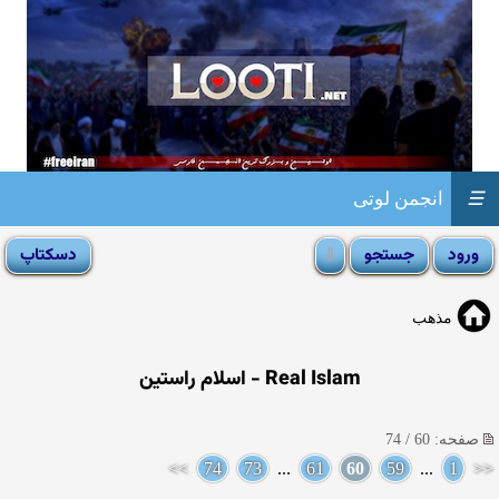
☰
انجمن لوتی
مذهب
Real Islam - اسلام راستین
صفحه: 60 / 74
>>
74
73
...
61
60
59
...
1
<<