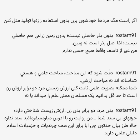
اگر راست مگه مردها خودشون برن بدون استفاده ز زنها تولید مثل کنن
rostam91: بدون بذر حاصلي نيست؛ بدون زمين زراعي هم حاصلي
نيست؛ امّا اصل بذر است نه زمين.
من غیر از تاسف واقعا هیچ حسی ندارم
rostam91: دقّت شود كه اين مباحث، مباحث علمي و هستي
شناسانه اند نه مباحث ارزشي.
شما ممکنه بصورت علمی ثابت کنی ارزش زیستی مرد دو برابر ارزش زن
است تا حداقل بدانیم یک مسلمان معنی علم را میداند یا نه
rostam91: بدن مرد، دو برابر بدن زن، ارزش زيست شناختي دارد؛
حرفهای بی سند شما ...من روایت رو با ادرس میارممیفرمائید سند نداره
حالا طرز بیان خدتون چی ایا برای این همه چرندیات و خزعبلات اسلام
دلیلی علمی دارید