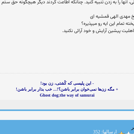
 آنها را به زدن تنبیه کنید. چنانکه اطاعت کردند دیگر هیچگونه حق ستم بر 
 تمام این ایه رو میپذیره؟
جاهلیت پیشین آرایش و خود آرائی نکنید.
- این پلیسی که کُشتی، زن بود!
+ مگه زن‌ها نمی‌خوان برابر باشن؟!... خب بذار برابر باشن!
Ghost dog;the way of samurai
ر
ارسالها: 352