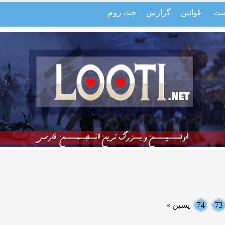
یت
قوانین
گزارش
چت روم
73
74
پسین »