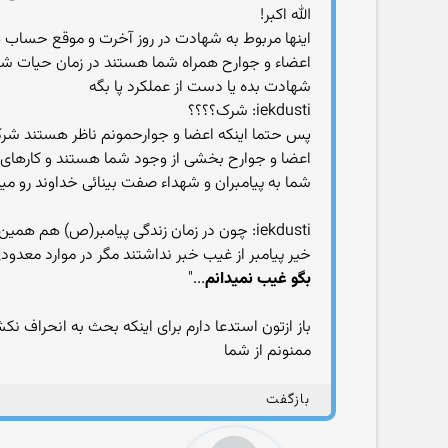
الله اکبر!
اینها مربوط به شهادت در روز آخرت و موقع حسا
اعضاء و جوارح همراه شما هستند در زمان حیات شما
شهادت بده یا دست از عملکرد پا بگه
iekdusti: شرک؟؟؟؟
پس حتما اینکه اعضا و جوارحمونم ناظر هستند ش
اعضا و جوارح بخشی از وجود شما هستند و کارهای 
شما به پیامبران و شهداء صفت بینائی خداوند رو مید
iekdusti: چون در زمان زندگی پیامبر(ص) هم همین شرکِ تصوری وجود داره. آیا اون زمان رسول خدا(ص) از غیب خبر نداشتند؟
خیر پیامبر از غیب خبر نداشتند مگر در موارد معد
بگو غیب نمیدانم
..."
باز ازتون استدعا دارم برای اینکه بحث به انحراف نک
ممنونم از شما
بازگفت