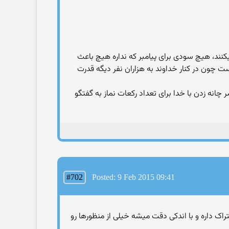
شما چه میکنید و در آن واحد باز ۱ میلیارد مسلمان دیگه چه میکنند، هیچ سودی برای پیامبر که نداره هیچ باعث
ون در کنار خداوند به هزاران نفر دیگه قدرت
ر چانه زدن با خدا برای تعداد رکعات نماز به گفتگو
#702
Posted: 9 Feb 2015 09:41
راک داره و با اندکی دقت میشه خیلی از منظورها رو