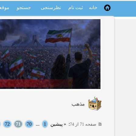
خانه
ثبت نام
نظرسنجی
جستجو
موقع
مذهب
:
« پیشین
1
...
70
71
72
صفحه 71 از 74