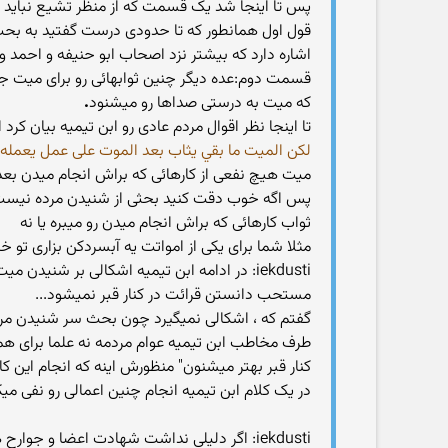
پس تا اینجا شد یک قسمت که از منظر تشیع نباید 
قول اول همانطور که تا حدودی درست گفتید به بحث ر
اشاره دارد که بیشتر نزد اصحاب ابو حنیفه و احمد 
قسمت دوم:عده دیگر چنین ثوابهائی رو برای میت جا
که میت به درستی صداها رو میشنود
.
تا اینجا نظر اقوال مردم عادی رو ابن تیمیه بیان کرد
لكن الميت ما بقي يثاب بعد الموت على عمل يعمله ه
میت هیچ نفعی از کارهائی که براش انجام میدن بعد 
پس اگه خوب دقت کنید بحثی از شنیدن مرده نیست که 
ثواب کارهائی که براش انجام میدن رو میبره یا نه
مثلا شما برای یکی از امواتت یه آبسردکن بزاری تو خ
iekdusti: در ادامه ابن تیمیه اشکالی بر شن
مستحب دانستن قرائت در کنار قبر نمیشود...
گفتم که ، اشکالی نمیگیرد چون بحث سر شنیدن مرد
طرف مخاطب ابن تیمیه عوام مردمه نه علما برای هم
کنار قبر بهتر میشنون" منظورش اینه که انجام این کا
در یک کلام ابن تیمیه انجام چنین اعمالی رو نفی میک
iekdusti: اگر دلیلی نداشت شهادت اعضا و جوارح هم دلیلی نداره، شهادت زمین هم دلیلی نداره.