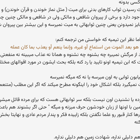
کسی بدونه
سیدن ثواب کارهای بدنی برای میت ( مثل نماز خوندن و قرآن خوندن) و همی
وجود دارد و برخی از پیروان شافعی و مالکی ولی در شافعی و مالکی چنین 
یز نمیدونن یعنی چنین ثوابهائی به میت نمیرسه و این بیشتر بین پیروان
 اما نظر ابن تیمیه که خواستی من ترجمه کنم:
و بعد الموت من استماع أو غيره، وإنما ينعم أو يعذب بما كان عمله
از مرگش نمیبره چه بشنوه چه نشنوه و همانا نه عذاب میبینه نه منفعتی 
ابن تیمیه اونو تایید یا رد کنه بلکه بحث ایشون در مورد اقوالهای مختل
یابون ثوابی به اون میرسه یا نه که میگه نمیرسه
یدن میت نمیگیرد بلکه اشکال خود را اینگونه مطرح میکند که اگر این مطلب (مت
ه یا نشنیدن اون نیست بلکه سر ثوابهائی هست که برای مرده قائل میشن 
ین با اونها از زبان خودشون حرف میزنه و میگه " حتی اگر بشنوند هم باع
رها کنار قبور رو علما نگفتن بلکه زاییده فکر و پندار مردم عادی و نهایتا 
نه