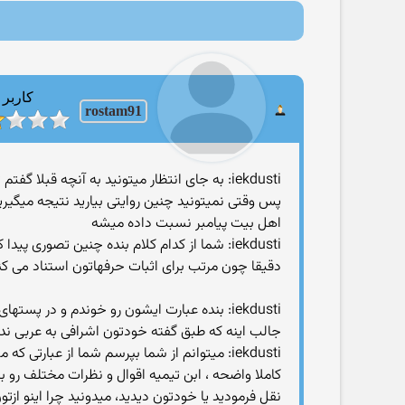
کاربر
rostam91
iekdusti: به جای انتظار میتونید به آنچه قبلا گفتم توجه کنید
پس وقتی نمیتونید چنین روایتی بیارید نتیجه میگیر
اهل بیت پیامبر نسبت داده میشه
iekdusti: شما از کدام کلام بنده چنین تصوری پیدا کرده اید؟
دقیقا چون مرتب برای اثبات حرفهاتون استناد می کن
iekdusti: بنده عبارت ایشون رو خوندم و در پستهای قبلی قسمتی که نظر ایشان از آن برداشت میشود را هم مشخص کر
جالب اینه که طبق گفته خودتون اشرافی به عربی ندا
iekdusti: میتوانم از شما بپرسم شما از عبارتی که مشخص کرده اید چه میفهمید؟
کاملا واضحه ، ابن تیمیه اقوال و نظرات مختلف رو ب
نقل فرمودید یا خودتون دیدید، میدونید چرا اینو ا