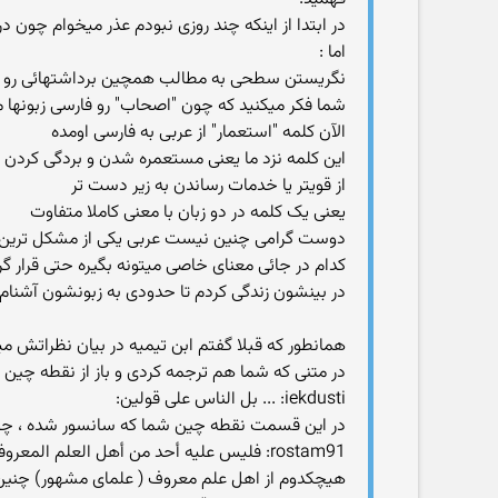
در ابتدا از اینکه چند روزی نبودم عذر میخوام چون 
اما :
نگریستن سطحی به مطالب همچین برداشتهائی رو هم
شما فکر میکنید که چون "اصحاب" رو فارسی زبونها م
الآن کلمه "استعمار" از عربی به فارسی اومده
این کلمه نزد ما یعنی مستعمره شدن و بردگی کردن 
از قویتر یا خدمات رساندن به زیر دست تر
یعنی یک کلمه در دو زبان با معنی کاملا متفاوت
دوست گرامی چنین نیست عربی یکی از مشکل ترین زبا
در بینشون زندگی کردم تا حدودی به زبونشون آشنام 
همانطور که قبلا گفتم ابن تیمیه در بیان نظراتش م
در متنی که شما هم ترجمه کردی و باز از نقطه چین 
iekdusti: ... بل الناس على قولين:
در این قسمت نقطه چین شما که سانسور شده ، چون 
rostam91: فليس عليه أحد من أهل العلم المعروفي
هیچکدوم از اهل علم معروف ( علمای مشهور) چنین چی