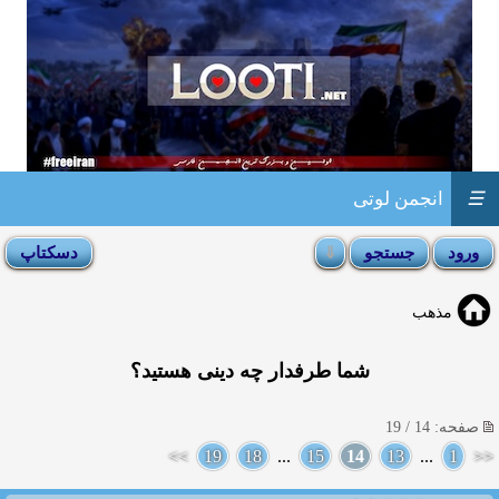
☰
انجمن لوتی
مذهب
شما طرفدار چه دینی هستید؟
صفحه: 14 / 19
>>
19
18
...
15
14
13
...
1
<<