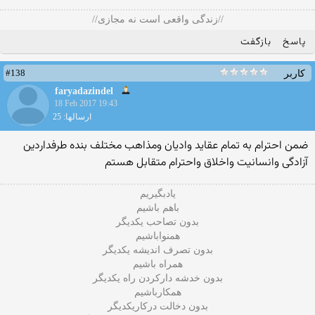
//زندگی واقعی است نه مجازی//
پاسخ
بازگفت
#138
کاربر
faryadazindel
18 Feb 2017 19:43
ارسالها: 25
ضمن احترام به تمام عقاید وادیان ومذاهب مختلف بنده طرفداردین
آزادگی وانسانیت واخلاق واحترام متقابل هستم
یادبگیریم
باهم باشیم
بدون تصاحب یکدیگر
همنواباشیم
بدون تصرف اندیشه یکدیگر
همراه باشیم
بدون خدشه دارکردن راه یکدیگر
همکارباشیم
بدون دخالت درکاریکدیگر