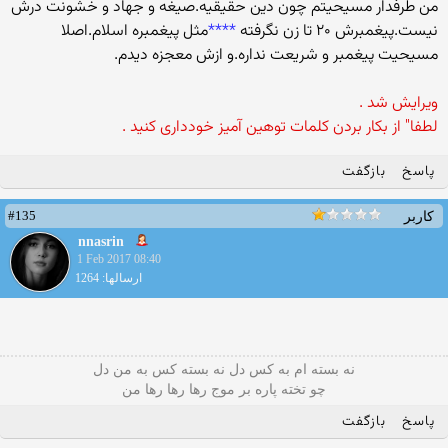
من طرفدار مسیحیتم چون دین حقیقیه.صیغه و جهاد و خشونت درش
نیست.پیغمبرش ۲۰ تا زن نگرفته
****
مثل پیغمبره اسلام.اصلا
مسیحیت پیغمبر و شریعت نداره.و ازش معجزه دیدم.
ویرایش شد .
لطفا" از بکار بردن کلمات توهین آمیز خودداری کنید .
پاسخ
بازگفت
#135
کاربر
nnasrin
1 Feb 2017 08:40
ارسالها: 1264
نه بسته ام به کس دل نه بسته کس به من دل
چو تخته پاره بر موج رها رها رها من
پاسخ
بازگفت