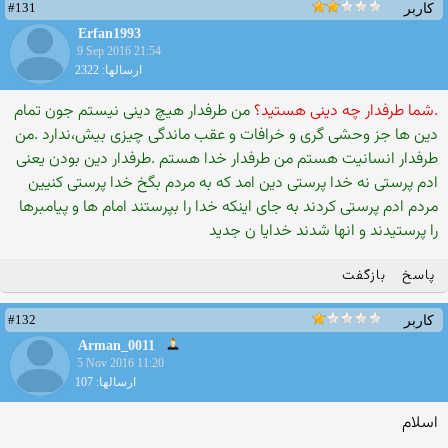
#131
کاربر
Erfan1993
9 Sep 2016 21:54
ارسالها: 2322
.شما طرفدار چه دینی هستید؟
من طرفدار هیچ دینی نیستم جون تمام
دین ها جز وحشی گری و خرافات و عقب ماندگی چیزی بیش،ندارد .من
طرفدار انسانیت هستم من طرفدار خدا هستم .طرفدار دین بودن یعنی
ادم پرستی نه خدا پرستی دین امد که به مردم بگخ خدا پرستی کنیین
مردم ادم پرستی کردند به جای اینکه خدا را بپرستند امام ها و پیامبرها
را پرستیدند و انها شدند خدایا ن جدید
پاسخ
بازگفت
#132
کاربر
Arman_0011
5 Nov 2016 11:20
ارسالها: 107
اسلام