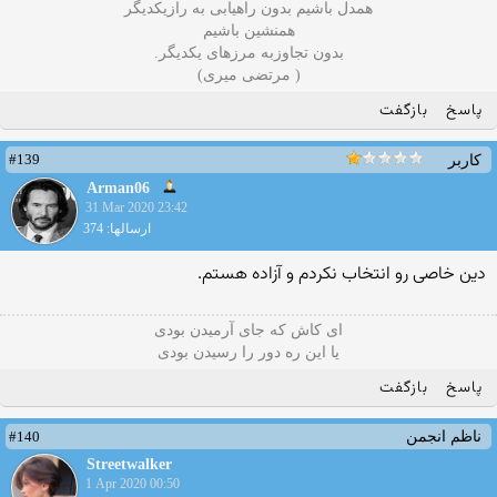
همدل باشیم بدون راهیابی به رازیکدیگر
همنشین باشیم
بدون تجاوزبه مرزهای یکدیگر.
( مرتضی میری)
پاسخ
بازگفت
#139
کاربر
Arman06
31 Mar 2020 23:42
ارسالها: 374
دین خاصی رو انتخاب نکردم و آزاده هستم.
ای کاش که جای آرمیدن بودی
یا این ره دور را رسیدن بودی
پاسخ
بازگفت
#140
ناظم انجمن
Streetwalker
1 Apr 2020 00:50