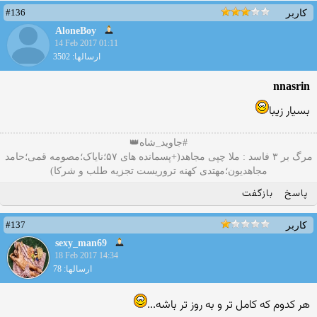
#136
کاربر
AloneBoy
14 Feb 2017 01:11
ارسالها: 3502
nnasrin
بسیار زیبا
#جاوید_شاه👑
مرگ بر ۳ فاسد : ملا چپی مجاهد(+پسمانده های ۵۷؛نایاک؛مصومه قمی؛حامد
مجاهدیون؛مهتدی کهنه تروریست تجزیه طلب و شرکا)
پاسخ
بازگفت
#137
کاربر
sexy_man69
18 Feb 2017 14:34
ارسالها: 78
هر کدوم که کامل تر و به روز تر باشه...