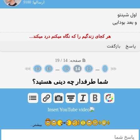
ارسالها: 9180
اول شینتو
و بعد بودایی
هر کجای زندگیم را که نگاه میکنم درد میکند...
پاسخ
بازگفت
صفحه: 14 / 19
>>
19
18
...
15
14
13
...
1
<<
شما طرفدار چه دینی هستید؟
بیشتر...