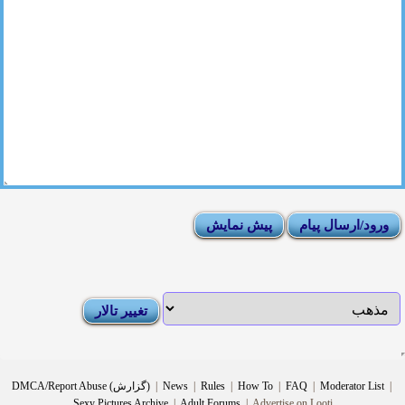
|
Moderator List
|
FAQ
|
How To
|
Rules
|
News
|
DMCA/Report Abuse (گزارش)
Sexy Pictures Archive
|
Adult Forums
|
Advertise on Looti