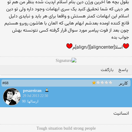
بقول بچه ها آخرین ورژن دین بنام اسلام آپدیت شده بنظر من هم تو
هر دینی که شما تحقیق کنید یک سری ابهامات وجود داره ولی تو دین
اسلام این ابهامات کمتر هستش و واقعا برای هر باید و نبایدی دلیل
قانع کننده اومده بعدشم ابهام هایی که العان با هاشون روبرو هستیم
چون بعد از فوت پیامبر مورد سوال قرار گرفته کسی نتونسته بهش
جواب بده
اسلا[aligncenter][/align]م
پاسخ
بازگفت
#68
کاربر
pesareiran
29 Jul 2013 22:50
ارسالها: 90
انسانیت
Tough situation build strong people