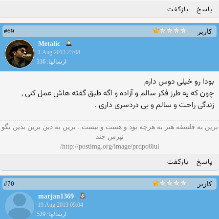
پاسخ
بازگفت
#69
کاربر
Metalic
1 Aug 2013 23:08
ارسالها: 316
بودا رو خیلی دوس دارم
چون که یه طرز فکر سالم و آزاده و اگه طبق گفته هاش عمل کنی ,
زندگی راحت و سالم و بی دردسری داری .
برین به فلسفه هنر به هرچه بود و هست و نیست . برین به دین برین بدین نگو
نپرس چند
http://postimg.org/image/prdpo8iul/
پاسخ
بازگفت
#70
کاربر
marjan1369
19 Aug 2013 09:04
ارسالها: 529