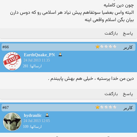
چون دین کاملیه
البته واس بعضیا سوتفاهم پیش نیاد هر اسلامی رو که دوس دارن
بیان بگن اسلام واقعی اینه
پاسخ
بازگفت
#66
کاربر
EarthQuake_PN
24 Jul 2013 11:35
ارسالها: 281
دین من خدا پرستیه ، خیلی هم بهش پایبندم .
پاسخ
بازگفت
#67
کاربر
hydraulic
24 Jul 2013 12:05
ارسالها: 109