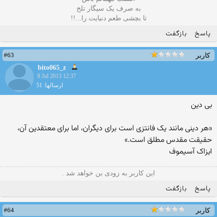
به صرف یک سیگار تلخ
تا بچشی طعم دنیایت را...!!
پاسخ
بازگفت
#63
کاربر
bito065_z
8 Jul 2013 12:37
ارسالها: 51
بی دین
«هر دینی مانند یک فانتزی است برای دیگران، اما برای معتقدین آن،
حقیقت مقدس مطلق است.»
ایزاک آسیموف
این کاربر به زودی بن خواهد شد .
پاسخ
بازگفت
#64
کاربر