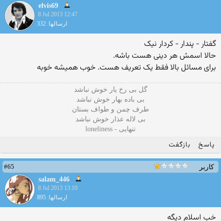
elvis69
8 Jul 2013 12:47
ارسالها: 332
گفتار - پندار - کردار نیک
حالا اسمش هر دینی هست باشه.
برای مسائل بالا فقط یک تعریف هست. خوب همیشه خوبه
گل بی رخ یار خوش نباشد
بی باده بهار خوش نباشد
طرف چمن و طواف بستان
بی لاله عذار خوش نباشد
تنهایی - loneliness
پاسخ
بازگفت
#65
کاربر
salam_446
8 Jul 2013 13:10
ارسالها: 895
خب اسلام دیگه