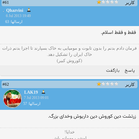
#61
کاربر
Qhazvini
6 Jul 2013 19:49
ارسالها: 63
فقط و فقط اسلام.
فرمان دادم بدنم را بدون تابوت و مومیایی به خاک بسپارند تا اجزا بدنم ذرات
خاک ایران را تشکیل دهد.
(کوروش کبیر)
پاسخ
بازگفت
#62
کاربر
LAK19
7 Jul 2013 09:01
ارسالها: 57
زرتشت دین کوروش دین داریوش وخدای بزرگ.
خدایا!
امشب مهمانم باش