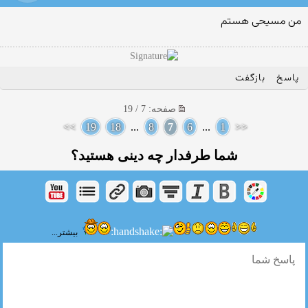
من مسیحی هستم
پاسخ
بازگفت
صفحه: 7 / 19
>>
19
18
...
8
7
6
...
1
<<
شما طرفدار چه دینی هستید؟
بیشتر...