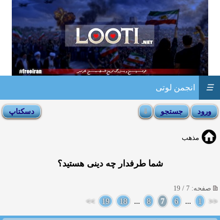
☰
انجمن لوتی
مذهب
شما طرفدار چه دینی هستید؟
صفحه: 7 / 19
>>
19
18
...
8
7
6
...
1
<<