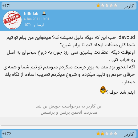
#171
کاربر
bilbilak
4 Jun 2011 19:01
ارسالها: 1079
davoud: خب این که دیگه دلیل نمیشه که؟ میخواین من بیام تو تیم
شما کلی منافات ایجاد کنم تا برابر شین؟
اونوقت دیگه اعتقادت پشیزی نمی ارزه چون به دروغ میخوای یه اصل
رو خراب كنی .
اگه اینجور بود منم یه یوزر درست میكردم میومدم تو تیم شما و همه ی
حرفای خودم رو تایید میكردم و شروع میكردم تخریب اسلام از نگاه یك
دیندار .
اینم شد حرف ؟
این كاربر به درخواست خودش بن شد
مدیریت انجمن پرنس و پرنسس
#172
کاربر