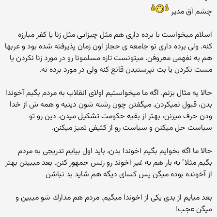
چشم آق مدیر
اسلام میخواست با برده داری هم مثل چیزایی مثل زنا یا كفر مبارزه
كنه. ولی برده داری تو جامعه ی حجاز اون زمان پذیرفته شده بود و عربها
هم به نفهمی معروفن. میتونست تازه مسلمونا رو در مورد زنا نكردن یا
مست نكردن یا بت نپرستیدن قانع كنه ولی در مورد برده نه.
حالا یه مثال بزنم. اگه ما میخواستیم اولای انقلاب به مردم بگیم آخوندا
بدن، قبول نمیكردن. میگفتن چون رشته شون دینیه و همه ش از خدا
ودن حرف میزنن، بهتر از بقیه حكومت تشكیل میدن. دین رو تو
سیاست حل میكنن و سیاست رو از كثیفی تمیز میكنن.
حالا ما اگه بخوایم بگیم اخوندا بدن، باید اول بیایم تدریجی به مردم
بگیم مثلا" یه بار هم یه غیر اخوند رو رئس جمهور كنن. بعد میبینن بهتر
از آخونده بوده میگن پس كسای دیگه هم شاید بد نباشن
بعد میایم از بدی یكی از اخوندا میگیم. مردم هم مدارك شو میبین و
میگن عجب!