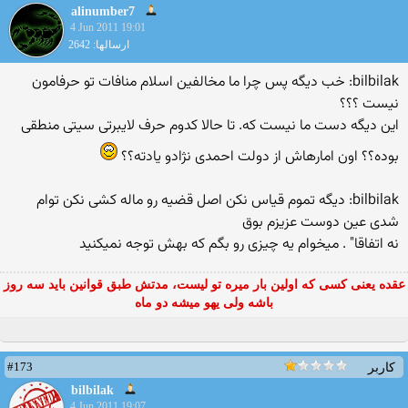
alinumber7
4 Jun 2011 19:01
ارسالها: 2642
bilbilak: خب دیگه پس چرا ما مخالفین اسلام منافات تو حرفامون
نیست ؟؟؟
این دیگه دست ما نیست كه. تا حالا كدوم حرف لایبرتی سیتی منطقی
بوده؟؟ اون امارهاش از دولت احمدی نژادو یادته؟؟
bilbilak: دیگه تموم قیاس نكن اصل قضیه رو ماله كشی نكن توام
شدی عین دوست عزیزم بوق
نه اتفاقا" . میخوام یه چیزی رو بگم كه بهش توجه نمیكنید
عقده یعنی کسی که اولین بار میره تو لیست، مدتش طبق قوانین باید سه روز
باشه ولی یهو میشه دو ماه
#173
کاربر
bilbilak
4 Jun 2011 19:07