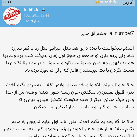
#180
کاربر
bilbilak
4 Jun 2011 19:44
ارسالها: 1079
alinumber7: چشم آق مدیر
اسلام میخواست با برده داری هم مثل چیزایی مثل زنا یا كفر مبارزه
كنه. ولی برده داری تو جامعه ی حجاز اون زمان پذیرفته شده بود و عربها
هم به نفهمی معروفن. میتونست تازه مسلمونا رو در مورد زنا نكردن یا
مست نكردن یا بت نپرستیدن قانع كنه ولی در مورد برده نه.
حالا یه مثال بزنم. اگه ما میخواستیم اولای انقلاب به مردم بگیم آخوندا
بدن، قبول نمیكردن. میگفتن چون رشته شون دینیه و همه ش از خدا
ودن حرف میزنن، بهتر از بقیه حكومت تشكیل میدن. دین رو تو
سیاست حل میكنن و سیاست رو از كثیفی تمیز میكنن.
حالا ما اگه بخوایم بگیم اخوندا بدن، باید اول بیایم تدریجی به مردم
بگیم مثلا" یه بار هم یه غیر اخوند رو رئس جمهور كنن. بعد میبینن بهتر
از آخونده بوده میگن پس كسای دیگه هم شاید بد نباشن