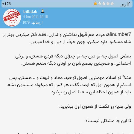
#176
کاربر
bilbilak
4 Jun 2011 19:18
ارسالها: 1079
alinumber7: مردم هم قبول نداشتن و ندارن. فقط فكر میكردن بهتر از
شاه مملكتو اداره میكنن. چون حرف از دین و خدا میزدن.
بعضی اصول چه تو دین چه تو چیزای دیگه فردی هستن، و برخی
اجتماعی. و همچنین بعضیاشون بر اونای دیگه مقدم هستن.
مثلا" تو اسلام مهمترین اصول توحید، معاد و نبوت و .. هستن. پس
اسلام از همون اول كه اومد، گقت هر كس كه میخواد مسلمون بشه،
باید از همون لحظه این سه تا اصل رو بپذیره.
ولی بقیه رو نگفت از همون اول بپذیرید.
تا این جا مشكلی نیست؟