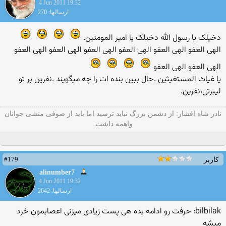
4 Jun 2011 19:32
ارسالها: 270
دخیلک یا رسول الله دخیلک یا امیر المومنین.
الهی العفو الهی العفو الهی العفو الهی العفو الهی العفو الهی العفو
الهی العفو الهی العفو
یا غیاث المستغیثین .حال ببین بنده ات را چه میگویند .نفرین بر تو
لیبرتی،نفرین.
نادر شاه افشار: از دشمن بزرگ نباید ترسید اما باید از صوفی منشی جوانان
واهمه داشت.
#179
کاربر
alinumber7
4 Jun 2011 19:32
ارسالها: 2642
bilbilak: حرفت رو ادامه بده هی پست زیادی میزنی اعصابمون خرد
میشه