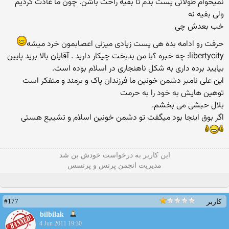
نمیخوام طولانی پست بدم تا بقیه راحت باشن. چون ما عادت كردیم
ولی بقیه نه
خب بعدش چی
حرفت رو ادامه بده هی پست زیادی میزنی اعصابمون خرد میشه
libertycity: چه خبره ؟با من بدبخت چیکار دارید . آقایان بالا برید پایین
بیایید برده داری به شکل ناهنجاری در اسلام بوده است.
این علی نامبر دشمن خونین ما فرزندان پاک و برمند و متفکر است
توهین هایش به خود را به حرمت
بلال حبشی می بخشم.
اگر بوق اینجا بود میگفت تو دشمن خونین اسلام و تشییع هستی
این كاربر به درخواست خودش بن شد
مدیریت انجمن پرنس و پرنسس
#177
کاربر
bilbilak
4 Jun 2011 19:30