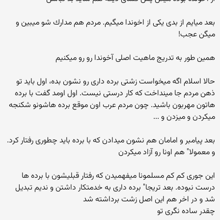
بعد میایم از بدی یكی از اخوندا میگیم. مردم هم مدارك شو میبین و
میگن عجب!
همین طور به تدریج ماهیت اصلی آخوندا رو رو میكنیم
حالا اسلام اگه میخواست زشتی برده داری رو نشون بده، اول باید تو
ذهن مردم جا مینداخت كه كار درستی نیست. اول اومد گفت با برده
هاتون مهربون باشید. چون مردم عرب اون موقع برده هاشونو شكنجه
میكردن و میزدن و ...
بعد پیامبر و امامان هم نشون میدادن كه با برده باید چطوری رفتار كرد.
و معمولا" هم اونا رو آزاد میكردن
این جوری كم كم مسلمونا میفهمیدن كه رفتار قبلیشون با برده ها
درست نبوده. بعد تریجا" برده داری به خدمتكار داشتن و ندیم تبدیل
شد و در اخر هم این اصل زشت برداشته شد
چقدر ساده نگری تو