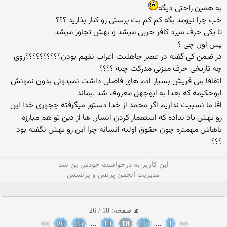
به همین راحتی دیگه
خب چرا نیومد بگه كم كم بت پرستی رو كنار بذارید ؟؟؟
تا یكی حرف میزد كافر حربی میشد و بهش تجاوز میشد
پس اون چی ؟
در ضمن كی گفته در عصر جاهلیت اعراب نفهم بودن؟؟؟؟؟؟؟؟؟؟روی
چه تاریخی حرف میزنی مدركت چیه ؟؟؟؟
اتفاقا بنی قریش بسیار ادم های فاضلی داشت نمیدونی بدون نمونش
ابوحكیمه كه بعدا به ابوجهل معروف شد .بماند
اقا ما نسبیت نداریم اگر محمد از خدا دستور میگرفته چجوری خدا این
رو بهش یاد نداده كه استعمار كردن انسان ها از دین تو هم مبارزه
باهاش مهمتره چون حقوق اولیه انسانه چرا این رو بهش نگفته بود
؟؟؟
این كاربر به درخواست خودش بن شد
مدیریت انجمن پرنس و پرنسس
صفحه: 18 / 26
>>
26
25
...
19
18
17
...
1
<<