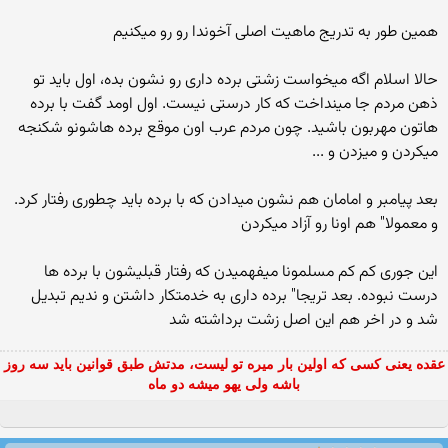
همین طور به تدریج ماهیت اصلی آخوندا رو رو میكنیم
حالا اسلام اگه میخواست زشتی برده داری رو نشون بده، اول باید تو
ذهن مردم جا مینداخت كه كار درستی نیست. اول اومد گفت با برده
هاتون مهربون باشید. چون مردم عرب اون موقع برده هاشونو شكنجه
میكردن و میزدن و ...
بعد پیامبر و امامان هم نشون میدادن كه با برده باید چطوری رفتار كرد.
و معمولا" هم اونا رو آزاد میكردن
این جوری كم كم مسلمونا میفهمیدن كه رفتار قبلیشون با برده ها
درست نبوده. بعد تریجا" برده داری به خدمتكار داشتن و ندیم تبدیل
شد و در اخر هم این اصل زشت برداشته شد
عقده یعنی کسی که اولین بار میره تو لیست، مدتش طبق قوانین باید سه روز
باشه ولی یهو میشه دو ماه