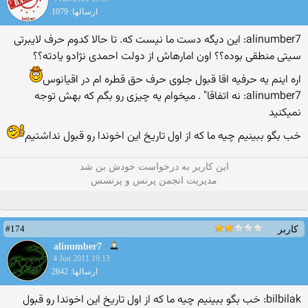
ارسالها: 1079
alinumber7: این دیگه دست ما نیست كه. تا حالا كدوم حرف لایبرتی
سیتی منطقی بوده؟؟ اون امارهاش از دولت احمدی نژادو یادته؟؟
اره اینم یه حرفیه اقا قبول جلوی حرف حق قطره ام در اقیانوس
alinumber7: نه اتفاقا" . میخوام یه چیزی رو بگم كه بهش توجه
نمیكنید
خب بگو ببینیم چیه ما که از اول تاریخ این اخوندا رو قبول نداشتیم
این كاربر به درخواست خودش بن شد
مدیریت انجمن پرنس و پرنسس
#174
کاربر
alinumber7
4 Jun 2011 19:13
ارسالها: 2642
bilbilak: خب بگو ببینیم چیه ما که از اول تاریخ این اخوندا رو قبول