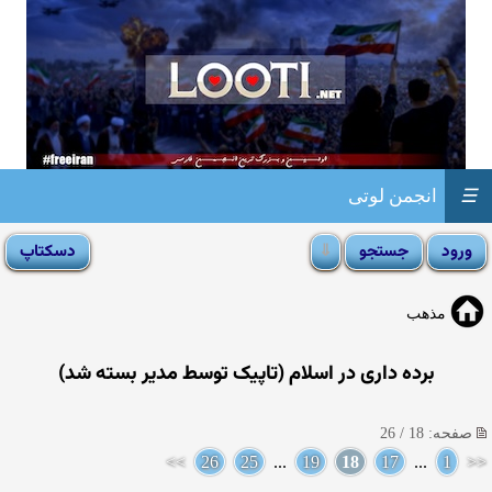
☰
انجمن لوتی
مذهب
برده داری در اسلام (تاپیک توسط مدیر بسته شد)
صفحه: 18 / 26
>>
26
25
...
19
18
17
...
1
<<