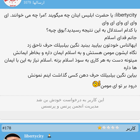
ارسالها: 1079
libertycity: یا حضرت ابلیس اینان چه میگویند ؟مرا چه می خوانند. ای
وای ای وای ای وای
با کدام استدلال به این نتیجه رسیدید؟بوق چیه؟
جانم فدای اسلام
ایهالناس خودتون بیایید ببنید نگین بیلبیلك حرف ناحق زد
نگاه ایشون مومن هستش و به اسلام ایمان داره و بخاطر ایمانش
میتونه دست به هر كاری به سوذ اسلام بزنه .اسلام نیاز به این با ایمان
ها داره
بیاین نگین بیلبیلك حرف دهن كسی گذاشت اینم نمونش
درود بر تو ای مومن
این كاربر به درخواست خودش بن شد
مدیریت انجمن پرنس و پرنسس
#178
کاربر
libertycity