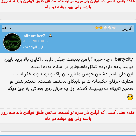
عقده یعنی کسی که اولین بار میره تو لیست، مدتش طبق قوانین باید سه روز
باشه ولی یهو میشه دو ماه
#175
کاربر
alinumber7
4 Jun 2011 19:17
ارسالها: 2642
libertycity: چه خبره ؟با من بدبخت چیکار دارید . آقایان بالا برید پایین
بیایید برده داری به شکل ناهنجاری در اسلام بوده است.
این علی نامبر دشمن خونین ما فرزندان پاک و برمند و متفکر است
مدارك حرفای حكیمانه ت تو تاپیكای مختلف هست. جدیدترینش تو
همین تاپیك كه بیلبیلك گفت. اول یه حرفی زدی بعدش یه چیز دیگه
عقده یعنی کسی که اولین بار میره تو لیست، مدتش طبق قوانین باید سه روز
باشه ولی یهو میشه دو ماه