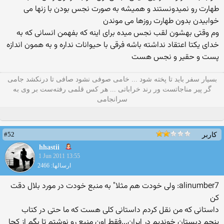
طهارت رو نمیدونستند و همیشه به صورت نجس بودن با زنها می
خوابیدن بدون طهارت روزها می موندن
وم وقتی بهشون لقب نجس میده برای اینه كه بفهمن انسانی كه به
خدای یكتا اعتقاد نداشته باشه فرقی با حیوانات نداره و به همون اندازه
پست و حقیر و نجس هست
بسیار سفر باید تا پخته شود ... خامی صوفی نشود صافی تا درنکشد جامی
گر پیر مناجاتست ور رند خراباتی ... هر کس قلمی رفته‌ست بر وی به
سرانجامی
#52
کاربر
hhastii
1 Jun 2011 13:55
ارسالها: 2466
alinumber7: ولی خودت هم مثلا" به منبع خودت در مورد بلال دقت
كن
داستانی كه من نقل كردم داستانی كلی هست كه ما حتی در كتاب
پنجم دبستان خوندیم در ایران...فقط اون منبع رو نوشتم تا بگم از كجا