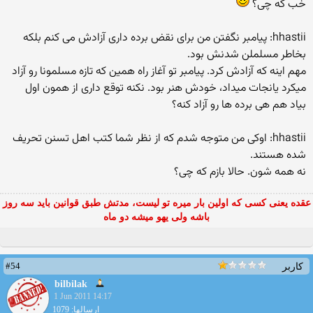
خب كه چی؟
hhastii: پیامبر نگفتن من برای نقض برده داری آزادش می کنم بلکه
بخاطر مسلملن شدنش بود.
مهم اینه كه آزادش كرد. پیامبر تو آغاز راه همین كه تازه مسلمونا رو آزاد
میكرد یانجات میداد، خودش هنر بود. نكنه توقع داری از همون اول
بیاد هم هی برده ها رو آزاد كنه؟
hhastii: اوكی من متوجه شدم كه از نظر شما كتب اهل تسنن تحریف
شده هستند.
نه همه شون. حالا بازم كه چی؟
عقده یعنی کسی که اولین بار میره تو لیست، مدتش طبق قوانین باید سه روز
باشه ولی یهو میشه دو ماه
#54
کاربر
bilbilak
1 Jun 2011 14:17
ارسالها: 1079