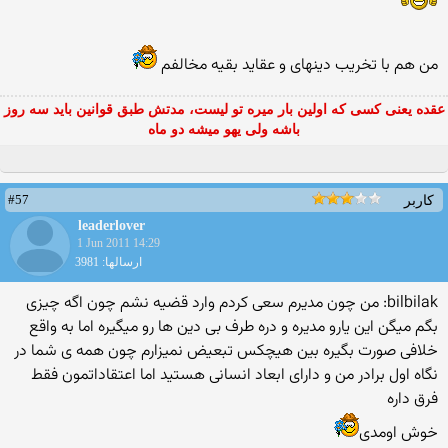
من هم با تخریب دینهای و عقاید بقیه مخالفم
عقده یعنی کسی که اولین بار میره تو لیست، مدتش طبق قوانین باید سه روز
باشه ولی یهو میشه دو ماه
#57
کاربر
leaderlover
1 Jun 2011 14:29
ارسالها: 3981
bilbilak: من چون مدیرم سعی كردم وارد قضیه نشم چون اگه چیزی
بگم میگن این یارو مدیره و دره طرف بی دین ها رو میگیره اما به واقع
خلافی صورت بگیره بین هیچكس تبعیض نمیزارم چون همه ی شما در
نگاه اول برادر من و دارای ابعاد انسانی هستید اما اعتقاداتمون فقط
فرق داره
خوش اومدی