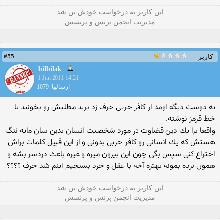
این كاربر به درخواست خودش بن شد
مدیریت انجمن پرنس و پرنسس
#55
کاربر
bilbilak
1 Jun 2011 14:21
ارسالها: 1079
یه دوست دیگه اومد ار كافر حربی حرف زد برید مطلبش رو بخونید با
خط قرمز نوشته.
واقعا برا یك دین قضاوت در مورد شخصیت انسان بدین سان مایه ننگ
هستش كه یك انسانی رو كافر حربی بدونی و از این قبیل كلمات براش
اختراع كنی سپس بگی چون این بیرون میره و غیره باعث دردسر بشه و
همون برده بمونه بهتره آخه با عقل و خرد بسنجیم اینم شد حرف ؟؟؟؟
این كاربر به درخواست خودش بن شد
مدیریت انجمن پرنس و پرنسس