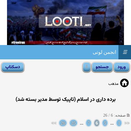
☰
انجمن لوتی
مذهب
برده داری در اسلام (تاپیک توسط مدیر بسته شد)
صفحه: 6 / 26
>>
26
25
...
7
6
5
...
1
<<