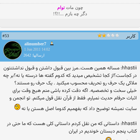
چون مات
توام
دگر چه بازم ...!!؟!
#53
کاربر
alinumber7
1 Jun 2011 14:02
ارسالها: 2642
hhastii: مساله همین هست..مرز بین قبول داشتن و قبول نداشتنتون
در کجاست؟از کجا تشخیص میدید که کدوم گفته ها درسته یا نه؟بر چه
ملاکی یک حرف رو تحریف محسوب میکنید . یک حرف رو مستند؟
خیلی سخت و تخصصیه. اگه دقت كرده باشی منم هیچ وقت برای
اثبات حرفام حدیث نمیارم. فقط از قرآن نقل قول میكنم. تو انجمن و
سایت نمیشه توضیح داد كه بفهمیم كدوما اصل هستن یا نه
hhastii: داستانی كه من نقل كردم داستانی كلی هست كه ما حتی در
كتاب پنجم دبستان خوندیم در ایران