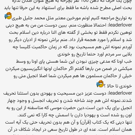
چون یك حرف كه دهن 100 نفر بچرخه به هیچ عنوان امكان نداره
بحث اصلی مطرح شده باشه ما فقط برای استنهاد به این حرفا تنها باید
به تواریخ مراجعه كنیم اونم مورخین معتبر مثل محمد جلیل طبری
leaderlover: احتمالا منظورت منم. ببین دوست من من به هیچ دینی
توهین نکردم فقط تو بخشی از گفته های النا درباره دین اسلام بحث
شد و اسلام را مورد هجمه قرار داد. منم براش نمونه از ادیان دیگر رو
آوردم نمونه اش هم مسیحیت بود که در زمان حاکمیت کلیسا چه
بلایی سر مردم اورد حتما تاریخ رو خوندی
خب اونا كه مدعی چیزی نبودن این شما هستی پای اونا رو وسط
میكشی در ضمن من بارها گفتم اگر حاكمان اونها انگیزیسیون میكردن
خیلی از حاكمان مسلمون ها هم میكردن شما اصلا انجیل متی رو
خوندی تا حالا ؟
leaderlover: دوست عزیز دین مسیحیت و یهودی بدون استثنا تحریف
شدند.نمونه اش هم چند شاخه شدن و تحریف انجسل و وجود چهار
انجیل برای یک دین است.دین حضرت موسی که متاسفنه از این رو به
اون رو شده است و یهودیا دارن با اسمش چه کارا که نمی کنند.
تنها دینی که یک کتاب (قرآن) و آن هم بدون تحریف حتی یک آیه است
همان اسلام است. عده ای در طول تاریخ سعی در ایجاد شکاف در آن