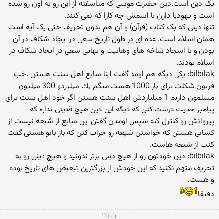
یک دین است.دین حضرت موسی که متاسفنه از این رو به اون رو شده
است و یهودیا دارن با اسمش چه کارا که نمی کنند.
تنها دینی که یک کتاب (قرآن) و آن هم بدون تحریف حتی یک آیه است
همان اسلام است. عده ای در طول تاریخ سعی در ایجاد شکاف در آن
بودن و با اسجاد شاخه های وهابیت و بهایی سعی در ایجاد شکاف در
اسلام بودند.
bilbilak: یكی دیگه هم اومد گفت اینا منابع اهل سنت هستن .خب
قربون شكلت برای بار 1000 هست میگم یك میلیردو 300 میلیون
مسلمون داریم 1 میلیاردش اهل سنت هستن اگر خود اهل سنت برای
پیامبر حدیث درست كنن كه دیگه این دین هیچ قدیتی نداره كه
پیروانش رو كنترل كنه سپس اومدن گفتن این منابع از شیعه نیست از
كسانی هستن كه خواستن شیعه رو خراب كنن كه باز بانو هستی گفت
كتب از شیعه هاست.
bilbilak: دین خودتون رو از هیچ دینی برتر ندونید و هیچ دینی رو به
تحریف متهم نكنید كه این خودش از بزرگترین تبعیض های تاریخ بوده
و هست.
دقیقا
hi dr!