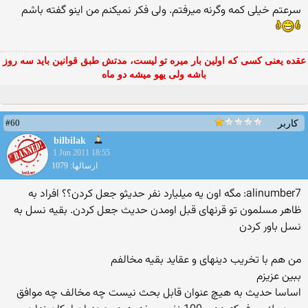
سرعتم خیلی كمه وگرنه میرفتم. ولی فكر نمیكنم من اینو گفته باشم
عقده یعنی کسی که اولین بار میره تو لیست، مدتش طبق قوانین باید سه روز
باشه ولی یهو میشه دو ماه
#60
کاربر
bilbilak
1 Jun 2011 18:55
ارسالها: 1079
alinumber7: مگه اون یه میلیارد نفر حدیثو جعل كردن؟؟ افراد به
ظاهر مسلمون تو قرنهای قبل اومدن حدیث جعل كردن. بقیه نسل به
نسل باور كردن
من هم با تخریب دینهای و عقاید بقیه مخالفم
ببین عزیزم
اساسا حدیث به هیچ عنوان قابل بحث نیست چه مخالف چه موافق