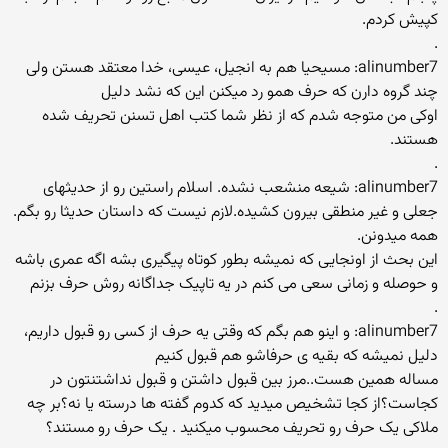
كپیش كردم.
.
alinumber7: مسیحیا هم به انجیل، عیسی، خدا معتقد هستن ولی
چند گروه دارن كه حرف همو رد میكنن این كه نشد دلیل
اوكی من متوجه شدم كه از نظر شما كتب اهل تسنن تحریف شده
هستند.
.
alinumber7: شیعه منشعب نشده. اسلام راستین رو از حدیثهای
جعلی و غیر منطقی بیرون كشیده.لازم نیست كه داستان حدیثا رو بگم.
همه میدونن.
این بحث از اونجایی که نمیشه بطور کوتاه پیگیری بشه اگه عمری باشه
و حوصله و زمانی سعی می کنم در یه تاپیک جداگانه روش حرف بزنم
.
alinumber7: و اینو هم بگم كه وقتی یه حرف از كسی رو قبول داریم،
دلیل نمیشه كه بقیه ی حرفاشو هم قبول كنیم
مساله همین هست..مرز بین قبول داشتن و قبول نداشتنتون در
کجاست؟از کجا تشخیص میدید که کدوم گفته ها درسته یا نه؟بر چه
ملاکی یک حرف رو تحریف محسوب میکنید . یک حرف رو مستند؟