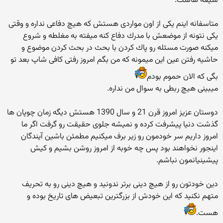
شیعه هاست.
متاسفانه اینم یكی از اون مواردی هستش كه هیچ دفاعی نداره و وقتی
یكی نتونه از موضعش با مدرك دفاع كنه میفته به مغلطه و شروع
میكنه صورت مسئله رو پاك كردن با بحث در بحث كردن موضوع و
حاشیه رفتن عین این میمونه كه من بگم امروز رفتی كافی شاپ بعد تو
بگی كه الان حموم بودم
میبینی هیچ ربطی به سوال من نداره.
دوستان عزیز امروز قرن 21 و سال 1390 هستش دیگه زمان چوپان ها
گذشت دنیا پیشرفت كرده و نمیشه جلوی حقیقت رو گرفت اگر ما
امروز داریم سر خودمون رو زیر برف میكنیم مطمئن باشین آیندگان
اینجور نخواهند بود پس چه خوبه از امروز روشن بشیم و كیش
پیشینیانمون نباشم.
دین خودتون رو از هیچ دینی برتر ندونید و هیچ دینی رو به تحریف
متهم نكنید كه این خودش از بزرگترین تبعیض های تاریخ بوده و
هست.