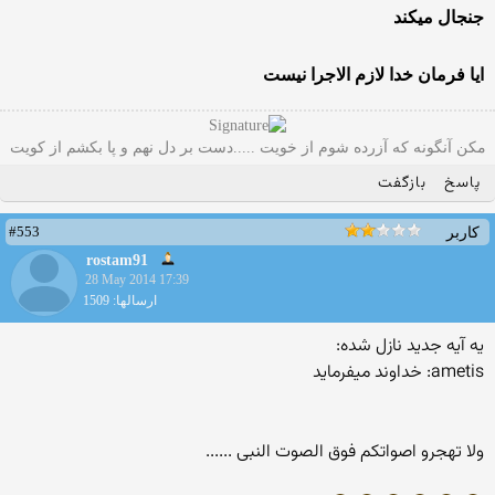
جنجال میکند
ایا فرمان خدا لازم الاجرا نیست
مکن آنگونه که آزرده شوم از خویت .....دست بر دل نهم و پا بکشم از کویت
پاسخ
بازگفت
#553
کاربر
rostam91
28 May 2014 17:39
ارسالها: 1509
یه آیه جدید نازل شده:
ametis: خداوند میفرماید
ولا تهجرو اصواتکم فوق الصوت النبی ......