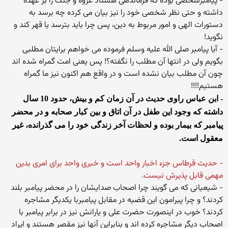
- پیامبرشخصی بوده که فرماندهی هشتاد غزوه و جنگ را بر عهده
داشته و حتی نظر شخصی خود را نیز بیان می کرده چه برسد به
دستورات الهی و امور مربوط به دین، پس چرا باید بترسد یا قهر کند و
نگوید!
- آیا پیامبر صلی الله علیه وسلم فرموده می خواهم برایتان مطلبی
بگویم ولی در انتها آن مطلب را نگفته؟! پس یعنی امت گمراه شده اند
چون آن مطلب بیان نشده است و در واقع هم اکنون نیز ما گمراه
هستیم!!!!
- ابن عباس راوی حدیث در آن زمان کم و بیش، حدود 10 سال
داشته که وجود این طفل در آن اتاق و بین کبار صحابه و در محضر
پیامبر که بیمار بوده و لحظات آخر زندگی خود را می گذرانده، غیر
معقول است.
- حدیث قرطاس جزء اخبار واحد است و خبری واحد برای امری بدین
مهمی قابل پذیرش نیست.
- شیعیانی که می گویند چرا اصحاب صدایشان را در محضر پیامبر بلند
کردند؟ و چرا پیرامون این قضیه در مقابل پیامبربا یکدیگر مشاجره
کردند؟ خوب در اینصورت حضرت علی و یارانش نیز در برابر پیامبر با
اصحاب دیگر مشاجره کرده اند و بنابراین آنها نیز مقصر هستند و ایراد