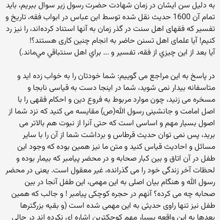
به دلیل سن ایشان در زمان شهادت حضرت رسول زیر سوال ببریم، باید
تمام آن 1600 حدیث نقل شده توسط ابن عباس در ابواب فقه، تاریخ و
تفسیر که فقهای اهل سنت در گذر زمان به آنها استناد کرده‌اند، را نیز رد
کنیم! آیا علمای اهل تسنن حاضر به انجام چنین کاری هستند؟!
آيا بعد از اين چيزي از فقه، تفسير و ... براي اهل سنتباقي مي‌ماند.)
در پاسخ به این مراجع می گوییم: شما خودتان را به خواب زده اید و
متاسفانه بیدار نمی شوید، شما در اینجا دست به قیاسی نابجا و
مسخره می زنید، چون موارد مربوط به فروع دین و احکام فقهی را با
اصل امامت و جانشینی رسول الله(ص) مقایسه می کنید که نزد شما از
اصول بسیار مهم و اساسی است که حتی آنرا از نبوت هم بالاتر می
برید، پس نمی توان حدیث قرطاس و برداشت شما از آن را با سایر
مسائل و احادیث قیاس کنید و متن ما نیز همین بوده که وجود این
طفل در آن اتاق و بین کبار صحابه و در محضر پیامبر که بیمار بوده و
لحظات آخر زندگی خود را می گذرانده، غیر معقول است. یعنی در محضر
رسول الله و هنگام بیان اصلی به این مهمی، این طفل آنجا در بین
صحابه چه می کرده؟ آنهم در حجره کوچکی پیامبر ! و جالب که همین
طفل نیز تنها راوی حدیثی به این مهمی شده است (و بقیه بزرگترها
بعدها به این واقعه بسیار مهم کوچکترین اشاره ای نکرده اند در حالی