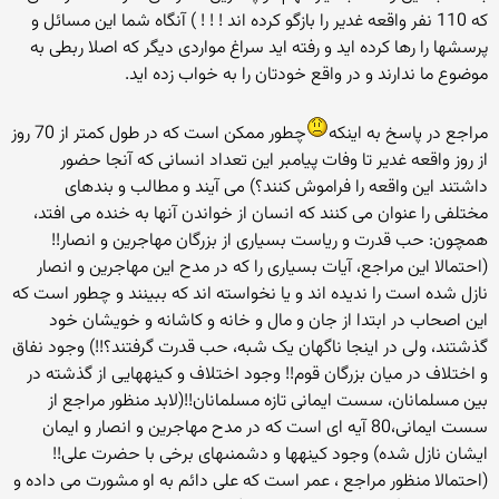
که 110 نفر واقعه غدیر را بازگو کرده اند ! ! ! ) آنگاه شما این مسائل و
پرسشها را رها کرده اید و رفته اید سراغ مواردی دیگر که اصلا ربطی به
موضوع ما ندارند و در واقع خودتان را به خواب زده اید.
مراجع در پاسخ به اینکه
چطور ممکن است که در طول کمتر از 70 روز
از روز واقعه غدیر تا وفات پیامبر این تعداد انسانی که آنجا حضور
داشتند این واقعه را فراموش کنند؟) می آیند و مطالب و بندهای
مختلفی را عنوان می کنند که انسان از خواندن آنها به خنده می افتد،
همچون: حب قدرت و رياست بسيارى از بزرگان مهاجرين و انصار!!
(احتمالا این مراجع، آیات بسیاری را که در مدح این مهاجرین و انصار
نازل شده است را ندیده اند و یا نخواسته اند که ببینند و چطور است که
این اصحاب در ابتدا از جان و مال و خانه و کاشانه و خویشان خود
گذشتند، ولی در اینجا ناگهان یک شبه، حب قدرت گرفتند؟!!) وجود نفاق
و اختلاف در ميان بزرگان قوم!! وجود اختلاف و كينه‏هايى از گذشته در
بين مسلمانان، سست ايمانى تازه مسلمانان!!(لابد منظور مراجع از
سست ایمانی،80 آیه ای است که در مدح مهاجرین و انصار و ایمان
ایشان نازل شده) وجود كينه‏ها و دشمنى‏هاى برخى با حضرت على!!
(احتمالا منظور مراجع ، عمر است که علی دائم به او مشورت می داده و