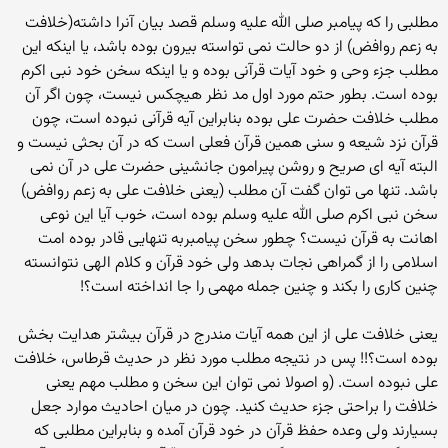
مطلبی را که پیامبر صلی الله علیه وسلم قصد بیان آنرا داشته(خلافت
به زعم روافض) از دو حالت نمی تواسته بیرون بوده باشد، یا اینکه این
مطلب جزء وحی و خود آیات قرآنی بوده و یا اینکه سخن خود نبی اکرم
بوده است. بطور حتم مورد اول مد نظر هیچکس نیست، چون اگر آن
مطلب خلافت حضرت علی بوده بنابراین آیه قرآنی نبوده است، چون
قرآن نزد شیعه و سنی همین قرآن فعلی است که در آن بحثی نیست و
البته آیه ای صریح و روشن پیرامون جانشینی حضرت علی در آن نمی
باشد. تنها می توان گفت آن مطلب (یعنی خلافت علی به زعم روافض)
سخن نبی اکرم صلی الله علیه وسلم بوده است، خوب آیا این نوعی
اهانت به قرآن نیست؟ چطور سخن پیامبربه تنهایی قادر بوده امت
اسلامی را از گمراهی نجات بدهد ولی خود قرآن و کلام الهی نتوانسته
چنین کاری را بکند و چنین جمله مهمی را جا انداخته است؟!
یعنی خلافت علی از این همه آیات مندرج در قرآن بیشتر هدایت بخش
بوده است؟!! پس در نتیجه مطلب مورد نظر در حدیث قرطاس، خلافت
علی نبوده است. (و اصولا نمی توان این سخن و مطلب مهم یعنی
خلافت را براحتی جزء حدیث کنید. چون در میان احادیث موارد جعل
بسیارند ولی وعده حفظ قرآن در خود قرآن آمده و بنابراین مطلبی که