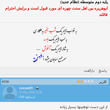
پایه دوم متوسطه (نظام جدید)
ابوهریره بین اهل سنت چهره ای مورد قبول است و برایش احترام
قائلند
پاسخ
بازگفت
#558
کاربر
rostam91
21 May 2018 11:56
ارسالها: 1509
از این دست توهینها بسیار زیاده