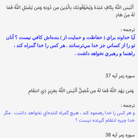
‏ أَلَيْسَ اللَّهُ بِكَافٍ عَبْدَهُ وَيُخَوِّفُونَكَ بِالَّذِينَ مِن دُونِهِ وَمَن يُضْلِلِ اللَّهُ فَمَا
لَهُ مِنْ هَادٍ ‏
‏ترجمه : ‏
‏آيا خداوند براي ( حفاظت و حمايت از ) بنده‌اش كافي نيست‌ ؟ آنان
تو را از كساني جز خدا مي‌ترسانند . هر كس را خدا گمراه كند ،
راهنما و رهبري نخواهد داشت .
سوره زمر آيه 37
‏ وَمَن يَهْدِ اللَّهُ فَمَا لَهُ مِن مُّضِلٍّ أَلَيْسَ اللَّهُ بِعَزِيزٍ ذِي انتِقَامٍ ‏
‏ترجمه : ‏
‏و هر كس را خدا رهنمود كند ، هيچ گمراه كننده‌اي نخواهد داشت . مگر
خدا چيره انتقام گيرنده نيست‌ ؟ ‏
سوره زمر آيه 38