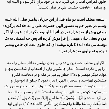
جلوی گمراهی امت را می گیرد، باید در خود قرآن ذکر شود و البته آیه
ای پیرامون خلافت حضرت علی در قرآن نیست)
- شیعه معتقد است دو ماه قبل از این جریان پیامبر صلی الله علیه
وسلم در غدیر خم به دستور الهی حضرت علی را به خلافت برگزیده
و حتی بیش از صد هزار نفر در آنجا با او بیعت کرده اند. خوب آیا اگر
مردم بیعتی بدان مهمی را فراموش کرده اند پس چه اهمیتی به یک
نوشته می داده اند؟!! تازه نوشته ای که جلوی عده ای خاص بیشتر
نبوده و نه جلوی صد هزار نفر!!
- اگر این مطلب جزء دین بوده پس چطور پیامبر بخاطر سخن یک نفر
آنرا بیان نکرده است؟!! مگر جانشینی یکی از اصحاب از شکستن بتها و
موارد دیگر مهمتر بوده؟!! چطور پیامبر در مکه و در محاصره کفار و
مشرکین نهراسید و سخنان الهی را بیان نمود؟! چطور از ابوجهل و
ابولهب نترسید و همه سخنان خود را گفت ولی اینجا بخاطر سخن یک
نفر سکوت کرده و امر الهی را نرسانده است؟!!!! این سخن مخالف با
این آیه است: يَا أَيُّهَا الرَّ‌سُولُ بَلِّغْ مَا أُنزِلَ إِلَيْكَ مِن رَّ‌بِّكَ وَإِن لَّمْ تَفْعَلْ
فَمَا بَلَّغْتَ رِ‌سَالَتَهُ وَاللَّـهُ يَعْصِمُكَ مِنَ النَّاسِ ﴿المائدة: ٦٧﴾ در این آیه