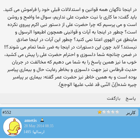
در اینجا ناگهان همه قوانین و استدلالات قبلی خود را فراموش می کنید.
باید گفت: ما کاری با نیت حضرت علی نداریم، سوال ما واضح و روشن
است و می پرسیم که چرا حضرت علی از دستور نبی اکرم پیروی نکرده
است؟ چطور در اینجا به آیات و قوانینی همچون اطیعوا الرسول و
ماینطق عن الهوی اعتنا نمی کنید؟ چطور این آیات در اینجا صادق
نیستند؟ لابد چون این دستورات در اینجا به ضرر شما تمام می شوند؟!!
در ضمن چنانچه شما دلسوزی و احترام حضرت علی را پیش می کشید،
خوب ما نیز همین پاسخ را به شما می دهیم که مخالفت در جریان
حدیث قرطاس نیز جهت دلسوزی و بخاطر رعایت حال و بیماری پیامبر
بوده است و به همین خاطر نیز حضرت عمر گفته: بيمارى بر پيامبر
چيره شده(إنّ النّبى قد غلب عليها الوجع).
پاسخ
بازگفت
#552
کاربر
ametis
28 May 2014 08:35
ارسالها: 1495