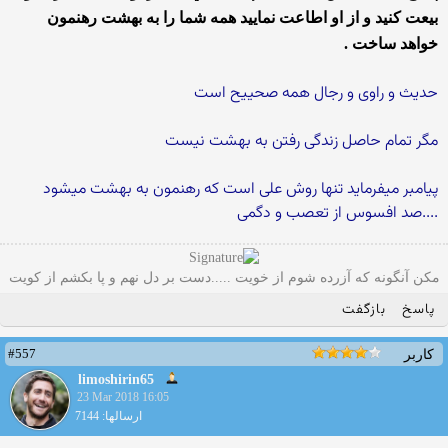
بيعت کنيد و از او اطاعت نماييد همه شما را به بهشت رهنمون
خواهد ساخت .
حدیث و راوی و رجال همه صحییح است
مگر تمام حاصل زندگی رفتن به بهشت نیست
پیامبر میفرماید تنها روش علی است که رهنمون به بهشت میشود
....صد افسوس از تعصب و دگمی
مکن آنگونه که آزرده شوم از خویت .....دست بر دل نهم و پا بکشم از کویت
پاسخ
بازگفت
#557
کاربر
limoshirin65
23 Mar 2018 16:05
ارسالها: 7144