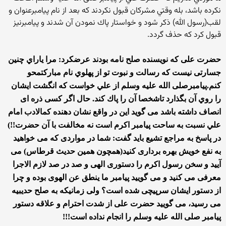
نكرده باشد، بله وقتي مشركان قبول نكردند كه بعد از نام پيامبرعنوان و
لقب(رسول الله) ذكر شود و خواستار پاك نمودن آن شدند و پيامبرنيز
قبول كرد كه حذف گردد.
حضرت علی كه نويسنده صلح نامه بودند عرضكرد: مرا ياراي چنين
جسارتی نيست كه رسالت و نبوت تو از پهلوي نام مباركتمحو
كنم.پيامبرصلی الله علیه وسلم از علي خواست كه انگشت ايشان
را روي آن بگذارد تاشخصا آن را پاك كند. حال اگر کسی ذره ای
انصاف داشته باشد می گوید اين در واقع نشان دهنده كمالادب امام
علي نسبت به ساحت پيامبر اكرم است نه مخالفت با آن حضرت!!)
در پاسخ به مراجع تشیع باید گفت: شما در مواردی که می خواهید
به نفع خویش بهره برداری کنید(همچون همین حدیث قرطاس) می
آیید و سخن رسول اکرم را دستوری الهی و صد در صد لازم الاجرا
معرفی می کنید و می گویید پیامبر ما ینطق عن الهوی بوده و چرا
از دستور ایشان سرپیچی شده است؟ ولی زمانیکه به صلح حدیبیه
می رسید، می گویید حضرت علی از شدت احترام و علاقه دستور
پیامبر صلی الله علیه وسلم را انجام نداده است!!!