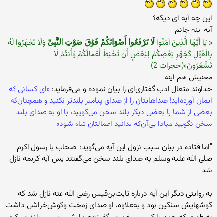
این چه آیه ای دیگه؟
آیه اینه جانم
« یَا أَیُّهَا الَّذِینَ آمَنُوا
وَلَا تَجْهَرُوا لَهُ
لَا تَرْفَعُوا أَصْوَاتَکُمْ فَوْقَ صَوْتِ النَّبِیِّ
بِالْقَوْلِ کَجَهْرِ بَعْضِکُمْ لِبَعْضٍ أَن تَحْبَطَ أَعْمَالُکُمْ وَأَنتُمْ لَا
تَشْعُرُونَ»(حجرات 2)
معنیش هم اینه
خداوند متعال‌ ادب‌ گفتاری‌ای‌ را بیان‌ نموده‌ و می‌فرماید:
«ای‌ کسانی‌ که
‌ایمان‌ آورده‌اید! صداهایتان‌ را از صدای‌ پیامبر بلندتر نکنید و همچنان‌که‌
بعضی ‌از شما با بعضی‌ دیگر بلند سخن‌ می‌گویید، با او به‌ صدای‌ بلند
سخن‌ نگویید مبادا بی‌آن‌که‌ بدانید اعمالتان‌ تباه‌ شود»
"اما قتاده‌ در بیان‌ سبب‌ نزول‌ این‌ آیه‌ می‌گوید: اصحاب‌ با رسول‌ اکرم‌
صلی الله علیه وسلم به‌ صدای ‌بلند سخن‌ می‌گفتند پس‌ آیه‌ کریمه‌ نازل‌
شد.
به‌ روایتی‌ دیگر این‌ آیه‌ درباره ‌ثابت‌بن‌قیس‌ رضی الله عنه نازل‌ شد که‌
گوشهایش‌ سنگین‌ بود و به‌علاوه‌، او صدای‌ زمخت‌ وگوش‌خراشی‌ داشت‌