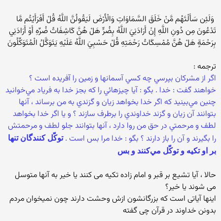
‏ وَلَئِن سَأَلْتَهُم مَّنْ خَلَقَ السَّمَاوَاتِ وَالْأَرْضَ لَيَقُولُنَّ اللَّهُ قُلْ أَفَرَأَيْتُم مَّا
تَدْعُونَ مِن دُونِ اللَّهِ إِنْ أَرَادَنِيَ اللَّهُ بِضُرٍّ هَلْ هُنَّ كَاشِفَاتُ ضُرِّهِ أَوْ أَرَادَنِي
بِرَحْمَةٍ هَلْ هُنَّ مُمْسِكَاتُ رَحْمَتِهِ قُلْ حَسْبِيَ اللَّهُ عَلَيْهِ يَتَوَكَّلُ الْمُتَوَكِّلُونَ ‏
‏ترجمه : ‏
‏اگر از مشركان بپرسي چه كسي آسمانها و زمين را آفريده است‌ ؟
خواهند گفت : خدا . بگو : آيا چيزهائي را كه بجز خدا به فرياد مي‌خوانيد
چنين مي‌بينيد كه اگر خدا بخواهد زيان و گزندي به من برساند ، آنها
بتوانند آن زيان و گزند خداوندي را برطرف سازند ؟ و يا اگر خدا بخواهد
لطف و مرحمتي در حق من روا دارد ، آنها بتوانند جلو لطف و مرحمتش
را بگيرند و آن را باز دارند ؟ بگو : خدا مرا بس است .
توكّل كنندگان تنها
بر او تكيه و توكّل مي‌كنند و بس
حالا ، آیا تشیع بر قبر و امام زاده تکیه می کنند یا خیر به آنها متوسل
می شوند یا خیر؟
اینها آیاتی است که بزرگانشون ازش وحشت دارند چون نمیخوان مردم
بدونن خداوند در قرآن چی گفته