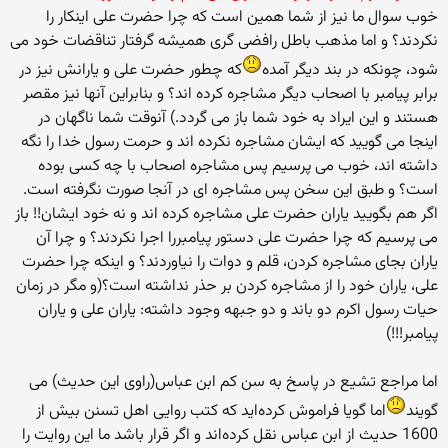
خوب سوال ما نیز از شما همین است که چرا حضرت علی اینکار را
نکردند؟ و اما مذهب باطل رافضی گری همیشه گرفتار تناقضات خود می
شود، چونکه در بند دیگر آمده
که چطور حضرت علی و یارانش نیز در
برابر پیامبر با اصحاب دیگر مشاجره کرده اند؟ و بنابراین آنها نیز مقصر
هستند و این ایراد به خود شما باز می گردد.) آنوقت شما ناگهان در
اینجا می گویید که ایشان مشاجره نکرده اند و حرمت رسول خدا را نگه
داشته اند، خوب می پرسیم پس مشاجره اصحاب با چه کسی بوده
است؟ و طبق این سخن پس مشاجره ای در آنجا صورت نگرفته است.
اگر هم بگویید یاران حضرت علی مشاجره کرده اند و نه خود ایشان!! باز
می پرسیم که چرا حضرت علی دستور پیامبررا اجرا نکردند؟ و چرا آن
یاران بجای مشاجره کردن، قلم و دوات را نیاوردند؟ و اینکه چرا حضرت
علی، یاران خود را از مشاجره کردن بر حذر نداشته است؟(و مگر در زمان
حیات رسول اکرم دو باند و دو جبهه وجود داشته: یاران علی و یاران
پیامبر!!!)
اما مراجع تشیع در پاسخ به سن کم ابن عباس(راوی این حدیث) می
گویند
اما گویا فراموش کرده‌اید که کتب روایی اهل تسنن بیش از
1600 حدیث از ابن عباس نقل کرده‌اند و اگر قرار باشد ما این روایت را