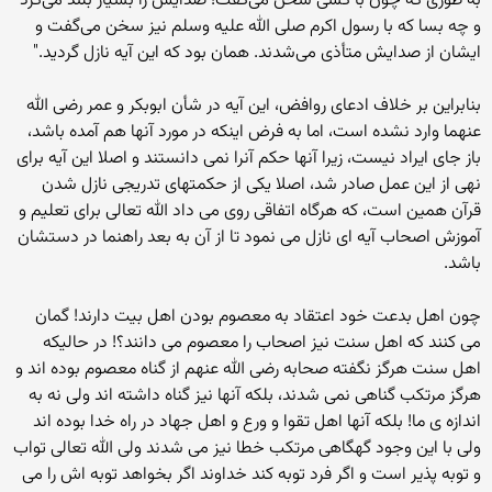
به‌ طوری‌ که‌ چون‌ با کسی‌ سخن‌ می‌گفت‌؛ صدایش‌ را بسیار بلند می‌کرد
و چه‌ بسا که‌ با رسول‌ اکرم‌ صلی الله علیه وسلم نیز سخن‌ می‌گفت‌ و
ایشان‌ از صدایش ‌متأذی‌ می‌شدند. همان‌ بود که‌ این‌ آیه‌ نازل‌ گردید."
بنابراین بر خلاف ادعای روافض، این آیه در شأن ابوبکر و عمر رضی الله
عنهما وارد نشده است، اما به فرض اینکه در مورد آنها هم آمده باشد،
باز جای ایراد نیست، زیرا آنها حکم آنرا نمی دانستند و اصلا این آیه برای
نهی از این عمل صادر شد، اصلا یکی از حکمتهای تدریجی نازل شدن
قرآن همین است، که هرگاه اتفاقی روی می داد الله تعالی برای تعلیم و
آموزش اصحاب آیه ای نازل می نمود تا از آن به بعد راهنما در دستشان
باشد.
چون اهل بدعت خود اعتقاد به معصوم بودن اهل بیت دارند! گمان
می کنند که اهل سنت نیز اصحاب را معصوم می دانند؟! در حالیکه
اهل سنت هرگز نگفته صحابه رضی الله عنهم از گناه معصوم بوده اند و
هرگز مرتکب گناهی نمی شدند، بلکه آنها نیز گناه داشته اند ولی نه به
اندازه ی ما! بلکه آنها اهل تقوا و ورع و اهل جهاد در راه خدا بوده اند
ولی با این وجود گهگاهی مرتکب خطا نیز می شدند ولی الله تعالی تواب
و توبه پذیر است و اگر فرد توبه کند خداوند اگر بخواهد توبه اش را می