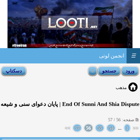
☰
انجمن لوتی
مذهب
End Of Sunni And Shia Dispute | پایان دعوای سنی و شیعه
صفحه: 56 / 57
>>
57
56
55
54
...
1
<<