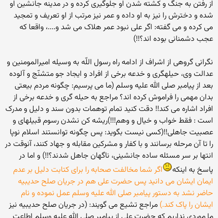
از رفتن به جنگ و کشته شدن او جلوگیری کرده و در مدینه جانشین او
شده و دخترش را نیز به او داده و عمر نیز مرتب از او تعریف و تمجید
می کرده و می گفته: اگر علی نبود عمر هلاک می شد و....، واقعا که
عجب دشمنانی بوده اند؟!!)
نگرانى گروهى از اشراف از ادامه راه رسول اللّه به وسيله اميرالمومنين و
عدالت وى، حيله‏گرى و خدعه برخى از افراد و ايجاد جو متشنّج و آلوده
بعد از پيامبر صلی الله علیه وسلم (ما می پرسیم: چگونه مردم بیعتی
بدان مهمی را فراموش کرده اند؟ مراجع به حیله گری و خدعه برخی از
افراد اشاره می کند!! دقت کنید تمام توهمات بدون سند و دلیل و مدرک
است : فقط خواب و خیال و وهم!!!)ريشه كن نشدن رسوم قبيله‏اى و
عصبيت جاهلى!!(کسی نیست بگوید: پس چگونه توانستند اسلام نوپا
را تا آن مرحله برسانند و با کفار و مشرکین مقابله و جهاد کنند، آنوقت در
انتها بر سر مسئله ساده جانشینی، ناگهان جاهل شدند؟!!) و اما در
پاسخ به اینکه
اگر شما مخالفت صحابه را برای کتابت دلیل بر عدم
ایمان ایشان می دانید پس حضرت علی هم در جریان صلح حدیبیه
حاضر نشد به دستور پیامبر صلی الله علیه وسلم عمل نموده و نام
ایشان را پاک کند.)
مراجع تشیع می گویند: (در جريان صلح حديبيه نيز
ما موردي نداريم كه حضرت علي از پيامبر صلی الله علیه وسلم اطاعت