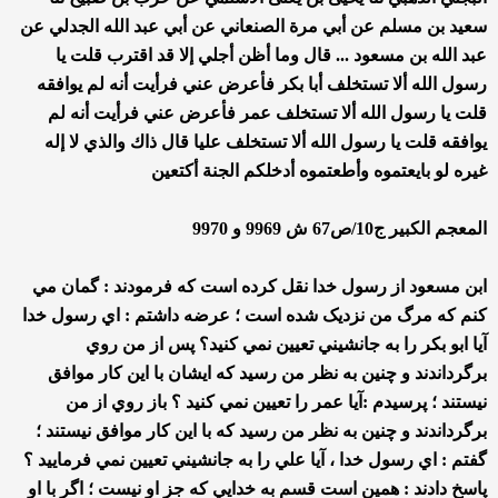
سعيد بن مسلم عن أبي مرة الصنعاني عن أبي عبد الله الجدلي عن
عبد الله بن مسعود ... قال وما أظن أجلي إلا قد اقترب قلت يا
رسول الله ألا تستخلف أبا بكر فأعرض عني فرأيت أنه لم يوافقه
قلت يا رسول الله ألا تستخلف عمر فأعرض عني فرأيت أنه لم
يوافقه قلت يا رسول الله ألا تستخلف عليا قال ذاك والذي لا إله
غيره لو بايعتموه وأطعتموه أدخلكم الجنة أكتعين
المعجم الكبير ج10/ص67 ش 9969 و 9970
ابن مسعود از رسول خدا نقل کرده است که فرمودند : گمان مي
کنم که مرگ من نزديک شده است ؛ عرضه داشتم : اي رسول خدا
آيا ابو بکر را به جانشيني تعيين نمي کنيد؟ پس از من روي
برگرداندند و چنين به نظر من رسيد که ايشان با اين کار موافق
نيستند ؛ پرسيدم :آيا عمر را تعيين نمي کنيد ؟ باز روي از من
برگرداندند و چنين به نظر من رسيد که با اين کار موافق نيستند ؛
گفتم : اي رسول خدا ، آيا علي را به جانشيني تعيين نمي فرماييد ؟
پاسخ دادند : همين است قسم به خدايي که جز او نيست ؛ اگر با او