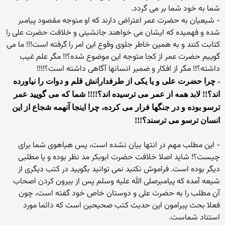
شما به خود شما بر می گردد.
- شیعیان به حضرت عمر اعتراض دارند که او متوجه مقصود پیامبر
شده و فهمیده که ایشان می خواهند جانشینی و خلافت حضرت علی را
کتابت کنند و به همین خاطر جلوی وقوع این امر را گرفته است!!! ما می
گوییم حضرت عمر از کجا متوجه این موضوع شده؟!! مگر علم غیب
داشته؟!! مگر از افکار و ضمیر انسانها آگاهی داشته است؟!!!!
- چرا حضرت علی و یا یکی از طرفدارانش قلم و دوات را نیاورده
اند؟!! لابد همه از عمر می ترسیده اند؟!!!! شما که می گویید عمر
ترسو بوده و در جنگها فرار می کرده، چرا اینجا آنهمه شجاع از این
انسان ترسو می ترسند؟!!!
- این مطلب مهم در انتها بیان نشده است، پس هیاهوی شما برای
چیست؟! شاید اصلا خلافت حضرت ابوبکر مد نظر بوده و یا مطلبی
دیگر بوده است. فراموش نکنید نمی توانید بگویید در کتب دیگری از
شیعه آمده که پیامبرصلی الله علیه وسلم پس از بیرون کردن اصحاب
آن مطلب را به حضرت علی و دوستان خاص خود گفته است، چون
فعلا بحث پیرامون این حدیث کتب صحیحین است که دائما مورد
استناد شماست.