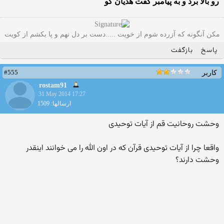
رو بالا برد و به پیامبر گفت هذیان گو
مکن آنگونه که آزرده شوم از خویت .....دست بر دل نهم و پا بکشم از کویت
پاسخ
بازگفت
#555
کاربر
rostam91
31 May 2014 17:27
ارسالها: 1509
وحشت روحانیت قم از آیات توحیدی
واقعا چرا از آیات توحیدی قرآن که در اون الله را می خوانند اینقدر
وحشت دارند؟