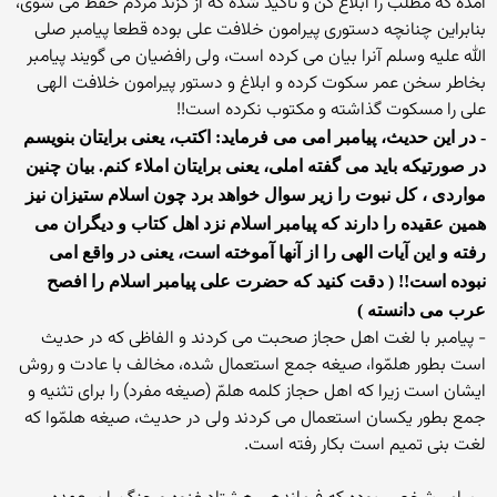
آمده که مطلب را ابلاغ کن و تاکید شده که از گزند مردم حفظ می شوی،
بنابراین چنانچه دستوری پیرامون خلافت علی بوده قطعا پیامبر صلی
الله علیه وسلم آنرا بیان می کرده است، ولی رافضیان می گویند پیامبر
بخاطر سخن عمر سکوت کرده و ابلاغ و دستور پیرامون خلافت الهی
علی را مسکوت گذاشته و مکتوب نکرده است!!
- در این حدیث، پیامبر امی می فرماید: اکتب، یعنی برایتان بنویسم
در صورتیکه باید می گفته املی، یعنی برایتان املاء کنم. بیان چنین
مواردی ، کل نبوت را زیر سوال خواهد برد چون اسلام ستیزان نیز
همین عقیده را دارند که پیامبر اسلام نزد اهل کتاب و دیگران می
رفته و این آیات الهی را از آنها آموخته است، یعنی در واقع امی
نبوده است!! ( دقت کنید که حضرت علی پیامبر اسلام را افصح
عرب می دانسته )
- پیامبر با لغت اهل حجاز صحبت می کردند و الفاظی که در حدیث
است بطور هلمّوا، صیغه جمع استعمال شده، مخالف با عادت و روش
ایشان است زیرا که اهل حجاز کلمه هلمّ (صیغه مفرد) را برای تثنیه و
جمع بطور یکسان استعمال می کردند ولی در حدیث، صیغه هلمّوا که
لغت بنی تمیم است بکار رفته است.