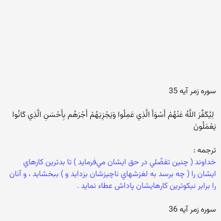
سوره زمر آيه 35
‏ لِيُكَفِّرَ اللَّهُ عَنْهُمْ أَسْوَأَ الَّذِي عَمِلُوا وَيَجْزِيَهُمْ أَجْرَهُم بِأَحْسَنِ الَّذِي كَانُوا
يَعْمَلُونَ ‏
‏ترجمه : ‏
‏خداوند ( چنين تفضّلي در حق ايشان مي‌فرمايد ) تا بدترين كارهاي
ايشان را ( چه برسد به لغزشهاي ناچيزشان بزدايد و ) ببخشايد ، و آنان
را برابر نيكوترين كارهايشان پاداش عطاء نمايد .‏
سوره زمر آيه 36