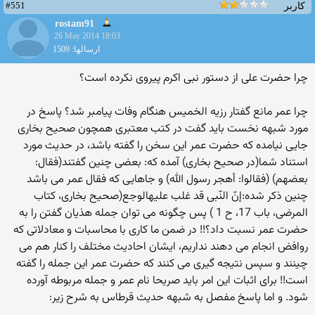
#551
کاربر
rostam91
26 May 2014 18:03
ارسالها: 1509
چرا حضرت علی از دستور نبی اکرم پیروی نکرده است؟
چرا عمر مانع گفتار رزیه الخمیس هنگام وفات پیامبر شد؟ پاسخ در
مورد شبهه نخست باید گفت در کتب معتبری همچون صحیح بخاری
جایی نیامده که حضرت عمر این سخن را گفته باشد، در حدیث مورد
استناد شما(در صحیح بخاری) آمده که: بعضی چنین گفتند(فقال:
بعضهم) (فقالوا: أهجر رسول الله) و جاهایی که فقال عمر می باشد
چنین ذکر شده:إنّ النّبى قد غلب عليهالوجع(صحيح بخارى، كتاب
المرضى، باب 17، ح 1 ) پس چگونه می توان جمله هذیان گفتن را به
حضرت عمر نسبت داد؟!! در ضمن ما کاری با محاسبات و معادلاتی که
روافض انجام می دهند نداریم، ایشان احادیث مختلف را کنار هم می
چینند و سپس نتیجه گیری می کنند که حضرت عمر این جمله را گفته
است!! برای اثبات این امر باید صریحا نام عمر و جمله مربوطه آورده
شود. و اما پاسخ مفصل به شبهه حدیث قرطاس به شرح زیر: