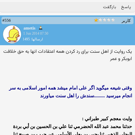
پاسخ
بازگفت
#556
کاربر
ametis
1 Jun 2014 07:50
ارسالها: 1495
یک روایت از اهل سنت برای رد کردن همه اعتقادات انها به حق خلافت
ابوبکر و عمر
وقتی شیعه میگوید اگر علی امام میشد همه امور اسلامی به سر
انجام میرسید .........سندش را اهل سنت میاورند
وايت معجم كبير طبراني :
حدثنا محمد عبد الله الحضرمي ثنا علي بن الحسين بن أبي بردة
البجلي الذهبي ثنا يحيى بن يعلى الأسلمي عن حرب بن صبيح ثنا