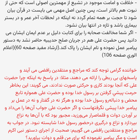
- خلافت و امامت موجود در تشیع از مهمترین اصولی است که حتی از
نبوت هم بالاتر است، پس چنین اصل مهمی می بایست در قرآن بیان
شود تا حجت بر همه تمام گردد نه اینکه در لحظات آخر عمر و در بستر
بیماری باشد و تازه در انتها بیان نشود.
- اگر شما مخالفت صحابه را برای کتابت دلیل بر عدم ایمان ایشان می
دانید پس حضرت علی هم در جریان صلح حدیبیه حاضر نشد به دستور
پیامبر عمل نموده و نام ایشان را پاک کند.(ارشاد مفيد صفحه 60)(اعلام
الوري صفحه 106)
خواننده گرامی توجه کند که مراجع و منتقدین رافضی می آیند و
پاسخهای بی ربطی را ارائه می دهند، مثلا: در پاسخ به اینکه چرا حضرت
علی که آنجا بودند کاری و حرکتی صورت ندادند، می گویند: این بخاطر
حرمت پيشي گرفتن بر رسول خدا بوده و حضرت علی همواره تابع
محض و دنباله‌رو رسول خدا بوده و هرگز نه در گفتار و نه در عمل بر
پيامبر خدا پيشى نگرفتهاست و اگر حضرت علی جواب آن‌ها را مى‌داد و
بر آوردن دوات و قلماصرار مى‌ورزيد، مجبور بود كه با آن‌ها به نزاع
بپردازد و نزاع و درگيرى درحضور رسول خدا شايسته نبود. در جواب به
مراجع و منتقدین رافضی می گوییم: صحبت از اجرای دستور نبی اکرم
است و مگر پیامبر نفرموده که برای من قلم و دوات بیاورید؟