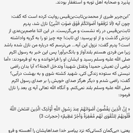
پذیرد و صحابه اهل توبه و استغفار بودند.
"ابن‌جریر طبری از محمدبن‌ثابت‌بن‌قیس‌ روایت‌ کرده‌ است‌ که‌ گفت:
چون‌ آیه‌ ﴿لَا تَرْفَعُوا أَصْوَاتَکُمْ فَوْقَ صَوْتِ النَّبِیِّ) نازل‌ شد، پدرم
‌ثابت‌بن‌قیس‌ در راه‌ نشست‌ و می‌گریست‌. در این‌ اثنا عاصم‌بن‌عدی‌ از
نزدش ‌گذشت‌ و از او پرسید: ای‌ ثابت‌! چه‌ چیز تو را به‌ گریه‌ واداشته‌
است‌؟ پدرم‌ گفت: نزول‌ این‌ آیه‌... می‌ترسم‌ که‌ درباره‌ من‌ نازل‌ شده‌ باشد
زیرا من‌ فردی‌ هستم‌ بلندآواز و بانگ‌برآور! پس‌ این‌ خبر به‌ رسول‌ اکرم‌
صلی الله علیه وسلم رسید و ایشان‌ او را فراخوانده‌ و به‌ او فرمودند: «أما
ترضی‌ أن‌ تعیش‌ حمیداً وتقتل‌ شهیداً وتدخل‌ الجنة‌؟» آیا بدان‌ راضی‌
نیستی‌ که‌ ستوده‌ زندگی‌ کنی‌، شهید کشته‌ شوی‌ و به‌ بهشت‌ درآیی‌؟
گفت: راضی‌ شدم‌ و دیگر هرگز صدای‌ خویش‌ را بر صدای‌ رسول‌ اکرم‌
صلی الله علیه وسلم بلند نمی‌کنم‌. و آنگاه الله تعالی آیه ی بعد را نازل
فرمود:
« إِنَّ الَّذِینَ یَغُضُّونَ أَصْوَاتَهُمْ عِندَ رَسُولِ اللَّهِ أُوْلَئِکَ الَّذِینَ امْتَحَنَ اللَّهُ
قُلُوبَهُمْ لِلتَّقْوَی لَهُم مَّغْفِرَةٌ وَأَجْرٌ عَظِیمٌ» (حجرات 3)
یعنی: «بی‌گمان‌ کسانی‌که‌ نزد پیامبر خدا صداهایشان‌ را آهسته‌ و فرو