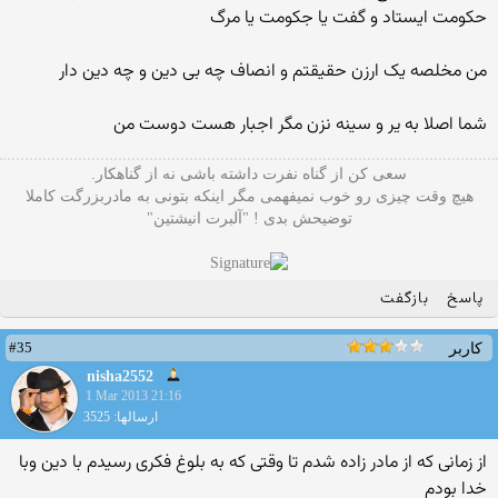
حکومت ایستاد و گفت یا جکومت یا مرگ
من مخلصه یک ارزن حقیقتم و انصاف چه بی دین و چه دین دار
شما اصلا به یر و سینه نزن مگر اجبار هست دوست من
سعی کن از گناه نفرت داشته باشی نه از گناهکار.
هیچ وقت چیزی رو خوب نمیفهمی مگر اینکه بتونی به مادربزرگت کاملا
توضیحش بدی ! "آلبرت انیشتین"
پاسخ
بازگفت
#35
کاربر
nisha2552
1 Mar 2013 21:16
ارسالها: 3525
از زمانی که از مادر زاده شدم تا وقتی که به بلوغ فکری رسیدم با دین وبا
خدا بودم