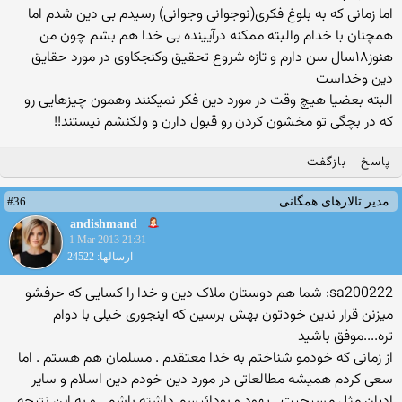
اما زمانی که به بلوغ فکری(نوجوانی وجوانی) رسیدم بی دین شدم اما
همچنان با خدام والبته ممکنه درآیینده بی خدا هم بشم چون من
هنوز۱۸سال سن دارم و تازه شروع تحقیق وکنجکاوی در مورد حقایق
دین وخداست
البته بعضیا هیچ وقت در مورد دین فکر نمیکنند وهمون چیزهایی رو
که در بچگی تو مخشون کردن رو قبول دارن و ولکنشم نیستند!!
پاسخ
بازگفت
#36
مدیر تالارهای همگانی
andishmand
1 Mar 2013 21:31
ارسالها: 24522
sa200222: شما هم دوستان ملاک دین و خدا را کسایی که حرفشو
میزنن قرار ندین خودتون بهش برسین که اینجوری خیلی با دوام
تره....موفق باشید
از زمانی که خودمو شناختم به خدا معتقدم . مسلمان هم هستم . اما
سعی کردم همیشه مطالعاتی در مورد دین خودم دین اسلام و سایر
ادیان مثل مسیحیت . یهود و بودائیسم داشته باشم . و به این نتیجه