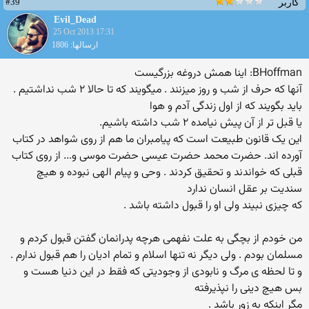
#39
کاربر
Evil_Dead
25 Oct 2013 17:31
ارسالها: 1806
BHoffman: اینا همش دروغه بزرگیست
آنها که حرف از شب و روز میزنند . میگویند که تا حالا ۲ شب نداشتیم .
باید بگویند که از اول زندگی آدم و هوا
یا قبل تر از آن پیش نیامده ۲ شب داشته باشیم.
این یک قانون طبیعت است که پیامبران ما هم از روی شواهد در کتاب
آورده اند. حضرت محمد حضرت عیسی حضرت موسی و... از روی کتاب
قبلی که خواندند و تحقیق کردند . وحی و پیام الهی نبوده و هیچ
سندیت بر عقل انسان ندارد
که چیزی نبیند ولی او را قبول داشته باشد .
من خودم از بچگی به علت نفهمی هرچه پدرانمان گفتن قبول کردم و
مسلمان بودم . ولی دیگر نه تنها اسلام و تمام ادیان را هم قبول ندارم .
و تا لحظه ی مرگ و نابودی از وجودیتی که فقط در این دنیا هست و
بس هیچ دینی را نپذیرفته
مگر اینکه به زور باشد .