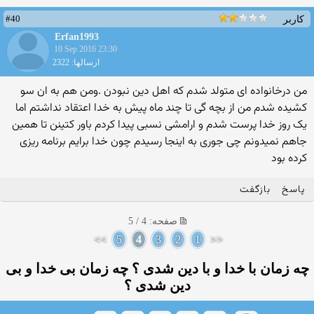
#40
کاربر
Erfan1993
10 Sep 2016 23:30
ارسالها: 2322
من درخانواده ای متولد شدم که اهل دین نبودن .ومن هم به ان سو
کشیده شدم من از بچه گی تا چند ماه پیش به خدا اعتقاد نداشتم اما
یک روز خدا پرست شدم و ارامشی نسبی پیدا کردم باور کتینن تا همین
جاهم نمیدونم چی جوری به اینجا رسیدم چون خدا برایم برنامه ریزی
کرده بود
پاسخ
بازگفت
صفحه: 4 / 5
>>
5
4
3
2
1
<<
چه زمان با خدا و با دین شدی ؟ چه زمان بی خدا و بی
دین شدی ؟