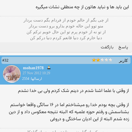
این باید ها و نباید هاتون از چه منطقی نشات میگیره
از چی بگم از حالم خودم از فردام بگم دست بردار
منو توو این حاله خودم بذارو برو دست بردار
از تو نه از خودم پرم تو این حال خوبم ترکم کن
دنیا خارم کرد دنیا قانعم کردم دنیا درکم کن
پاسخ
بازگفت
#32
کاربر
mohan1978
27 Nov 2012 10:29
ارسالها: 2554
از وقتی با علما اشنا شدم در دینم شک کردم ولی بی خدا نشدم
از وقتی بچه بودم خدا رو میشناختم اما در ۱۶ سالگی واقعا خواستم
بشناسمش و رفتم حوزه علمیه که البته نتیجه معکوس داد و از دین
زده شدم البته از این ادیان ساختگی و دروغی