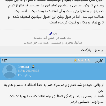
رسیدم که رکن اساسی و بنیادین تمام این مذاهب صرف نظر از تمام
تحریفها و بدعتها یکی ست و آن اعتقاد به وحدانیت - انسانیت -
عدالت میباشد . اما در طول زمان این اصول بنیادین ضعیف شده . و
تابع زمان و مکان و قدرت گردیده است .
بی
تو
اینجا همه در حبس ابد تبعیدند
سالها، هجری و شمسی، همه بی خورشیدند
پاسخ
بازگفت
#37
کاربر
hotsina
8 Aug 2013 03:05
ارسالها: 175
از وقتی خودمو شناختم و یادم میاد هم به خدا اعتقاد داشتم و هم به
دین
فقط در بعضی مراحل زندگی اتفاقاتی برام افتاد که خدا رو با تک تک
سلولهام احساس کردم