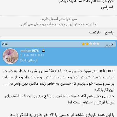
الآن خوشحالم که ۲ ساله پاک پاکم.
باسپاس
می خواستم امضا بذارم،
اما دیدم همه تو این زمونه امضات رو جعل می کنن.
پاسخ
بازگفت
#34
کاربر
mohan1978
13 Feb 2013 09:43
ارسالها: 2554
taskforce: در مورد حسین مردی که ۱۵۰۰ سال پیش به خاطر به دست
اوردن حکومت شورش کرد و خود وخانوادش رو به باد داد و حال ما باید
بر سر وسینه خود بزنیم که حسین به خاطر زنده ماندن دین وامر به......
این کار را کرد
حتی بی دینی هم اگه همراه با تحقیق و واقع بینی و انصاف باشه برای
من با ارزش و احترام است اما
با این همه تاریخ و شاهد ایا حسین با ۷۲ نفر جلوی یه لشگر واسه