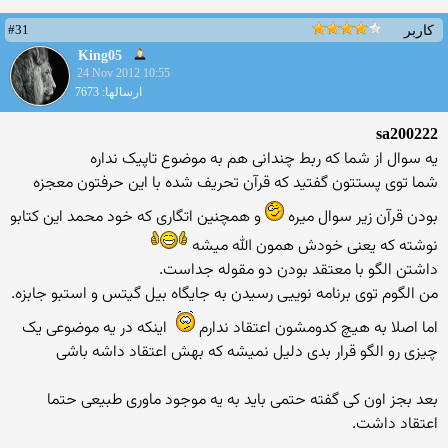
#31
کاربر
King05
24 Nov 2012 10:55
ارسالها: 7673
sa200222
یه سوال از شما که ربط چندانی هم به موضوع تاپیک نداره
شما توی پستتون گفتید که قرآن تحریف شده با این حرفتون معجزه
بودن قرآن زیر سوال میره
و همچنین اتگاری که خود محمد این کتابو
نوشته که یعنی خودش همون الله میشه
داشتن الگو با معتقد بودن دو مقوله جداست.
من الگوم توی برنامه نوییی رسیدن به جایگاه بیل گیتس و استبو جابزه.
اما اصلا به هیچ کدومشون اعتقاد ندارم
اینکه در یه موضوعی یک
چیزی رو الگو قرار بدی دلیل نمیشه که بهش اعتقاد داشه باشی
بعد بجز اون کی گفته حتمی باید به یه موجود ماوری طبیعی حتما
اعتقاد داشت.