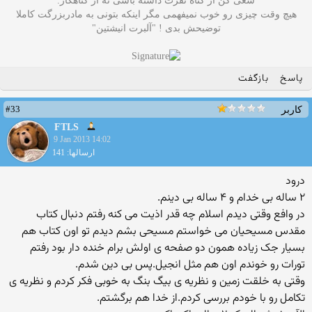
سعی کن از گناه نفرت داشته باشی نه از گناهکار.
هیچ وقت چیزی رو خوب نمیفهمی مگر اینکه بتونی به مادربزرگت کاملا
توضیحش بدی ! "آلبرت انیشتین"
پاسخ
بازگفت
#33
کاربر
FTLS
9 Jan 2013 14:02
ارسالها: 141
درود
۲ ساله بی خدام و ۴ ساله بی دینم.
در وافع وقتی دیدم اسلام چه قدر اذیت می کنه رفتم دنبال کتاب
مقدس مسیحیان می خواستم مسیحی بشم دیدم تو اون کتاب هم
بسیار جک زیاده همون دو صفحه ی اولش برام خنده دار بود رفتم
تورات رو خوندم اون هم مثل انجیل.پس بی دین شدم.
وقتی به خلقت زمین و نظریه ی بیگ بنگ به خوبی فکر کردم و نظریه ی
تکامل رو با خودم بررسی کردم.از خدا هم برگشتم.